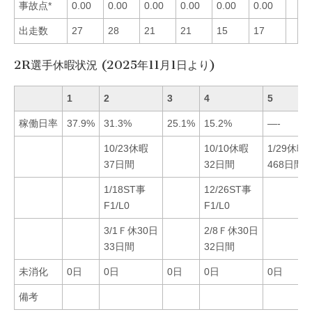
事故点*
0.00
0.00
0.00
0.00
0.00
0.00
出走数
27
28
21
21
15
17
2R選手休暇状況 (2025年11月1日より)
1
2
3
4
5
稼働日率
37.9%
31.3%
25.1%
15.2%
—-
10/23休暇
10/10休暇
1/29休暇
37日間
32日間
468日間
1/18ST事
12/26ST事
F1/L0
F1/L0
3/1Ｆ休30日
2/8Ｆ休30日
33日間
32日間
未消化
0日
0日
0日
0日
0日
備考