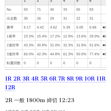
1
2
3
4
5
6
No.
50
71
40
33
65
83
出走数
30
26
29
31
22
31
勝率
6.17
4.42
4.62
5.39
5.05
6.68
■614
1着率
23.3%
15.4%
17.2%
12.9%
13.6%
29.0%
■613
2連対率
43.3%
30.8%
31.0%
32.3%
31.8%
51.6%
■614
3連対率
60.0%
42.3%
44.8%
61.3%
50.0%
77.4%
■641
転覆回数
0
0
0
0
0
0
1R
2R
3R
4R
5R
6R
7R
8R
9R
10R
11R
12R
2R 一般 1800m 締切 12:23