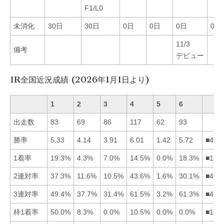
F1/L0
未消化
30日
30日
0日
0日
0日
0日
11/3
備考
デビュー
1R全国近況成績 (2026年1月1日より)
1
2
3
4
5
6
出走数
83
69
86
117
62
93
勝率
5.33
4.14
3.91
6.01
1.42
5.72
■461
1着率
19.3%
4.3%
7.0%
14.5%
0.0%
18.3%
■164
2連対率
37.3%
11.6%
10.5%
43.6%
1.6%
30.1%
■416
3連対率
49.4%
37.7%
31.4%
61.5%
3.2%
61.3%
■461
枠1着率
50.0%
8.3%
0.0%
10.5%
0.0%
0.0%
■142