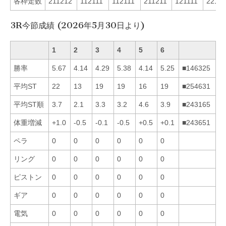
各枠走数
211212
112111
112111
211211
121111
22111
3R今節成績 (2026年5月30日より)
1
2
3
4
5
6
勝率
5.67
4.14
4.29
5.38
4.14
5.25
■146325
平均ST
22
13
19
19
16
19
■254631
平均ST順
3.7
2.1
3.3
3.2
4.6
3.9
■243165
体重増減
+1.0
-0.5
-0.1
-0.5
+0.5
+0.1
■243651
ペラ
0
0
0
0
0
0
リング
0
0
0
0
0
0
ピストン
0
0
0
0
0
0
ギア
0
0
0
0
0
0
電気
0
0
0
0
0
0