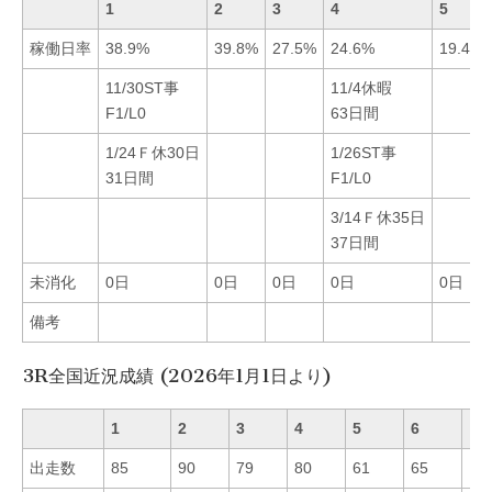
1
2
3
4
5
稼働日率
38.9%
39.8%
27.5%
24.6%
19.4%
11/30ST事
11/4休暇
F1/L0
63日間
1/24Ｆ休30日
1/26ST事
31日間
F1/L0
3/14Ｆ休35日
37日間
未消化
0日
0日
0日
0日
0日
備考
3R全国近況成績 (2026年1月1日より)
1
2
3
4
5
6
出走数
85
90
79
80
61
65