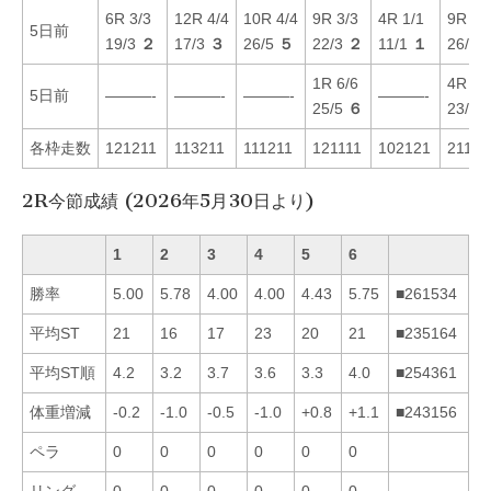
6R 3/3
12R 4/4
10R 4/4
9R 3/3
4R 1/1
9R 6/
5日前
19/3
２
17/3
３
26/5
５
22/3
２
11/1
１
26/6
1R 6/6
4R 3/
5日前
———-
———-
———-
———-
25/5
６
23/5
各枠走数
121211
113211
111211
121111
102121
21121
2R今節成績 (2026年5月30日より)
1
2
3
4
5
6
勝率
5.00
5.78
4.00
4.00
4.43
5.75
■261534
平均ST
21
16
17
23
20
21
■235164
平均ST順
4.2
3.2
3.7
3.6
3.3
4.0
■254361
体重増減
-0.2
-1.0
-0.5
-1.0
+0.8
+1.1
■243156
ペラ
0
0
0
0
0
0
リング
0
0
0
0
0
0