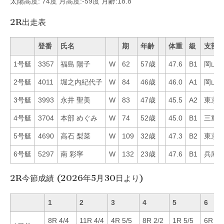
太陽高度: 74度 月高度:-59度 月齢:18.8
2R出走表
登番
氏名
期
年齢
体重
級
支部
1号艇
3357
福島 陽子
W
62
57歳
47.6
B1
岡山
2号艇
4011
堀之内紀代子
W
84
46歳
46.0
A1
岡山
3号艇
3993
永井 聖美
W
83
47歳
45.5
A2
東京
4号艇
3704
本部 めぐみ
W
74
52歳
45.0
B1
三重
5号艇
4690
高石 梨菜
W
109
32歳
47.3
B2
東京
6号艇
5297
南 彩寧
W
132
23歳
47.6
B1
兵庫
2R今節成績 (2026年5月30日より)
1
2
3
4
5
6
8R 4/4
11R 4/4
4R 5/5
8R 2/2
1R 5/5
6R 4/