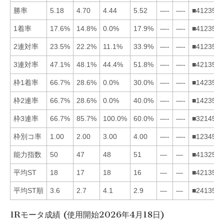
勝率
5.18
4.70
4.44
5.52
—-
—-
■412356
1着率
17.6%
14.8%
0.0%
17.9%
—-
—-
■412356
2連対率
23.5%
22.2%
11.1%
33.9%
—-
—-
■412356
3連対率
47.1%
48.1%
44.4%
51.8%
—-
—-
■421356
枠1着率
66.7%
28.6%
0.0%
30.0%
—-
—-
■142356
枠2連率
66.7%
28.6%
0.0%
40.0%
—-
—-
■142356
枠3連率
66.7%
85.7%
100.0%
60.0%
—-
—-
■321456
枠別コ率
1.00
2.00
3.00
4.00
—-
—-
■123456
能力指数
50
47
48
51
—
—
■413256
平均ST
18
17
18
16
—
—
■421356
平均ST順
3.6
2.7
4.1
2.9
—
—
■241356
1Rモータ成績 (使用開始2026年4月18日)