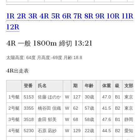
1R
2R
3R
4R
5R
6R
7R
8R
9R
10R
11R
12R
4R 一般 1800m 締切 13:21
太陽高度: 64度 月高度:-69度 月齢:18.8
4R出走表
登番
氏名
期
年齢
体重
級
支部
1号艇
5153
佐藤 ほのか
W
127
30歳
47.0
B1
東京
5
2号艇
3355
橋谷田 佳織
W
62
57歳
41.5
B2
東京
6
3号艇
3518
倉田 郁美
W
68
58歳
47.6
B1
静岡
5
4号艇
5230
石原 凪紗
W
129
22歳
44.5
B2
愛知
3