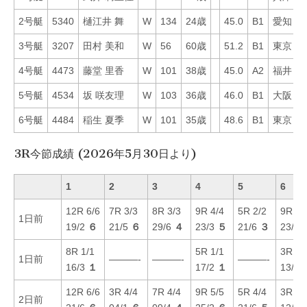
2号艇
5340
樋江井 舞
W
134
24歳
45.0
B1
愛知
6
3号艇
3207
田村 美和
W
56
60歳
51.2
B1
東京
1
4号艇
4473
藤堂 里香
W
101
38歳
45.0
A2
福井
1
5号艇
4534
坂 咲友理
W
103
36歳
46.0
B1
大阪
4
6号艇
4484
稲生 夏季
W
101
35歳
48.6
B1
東京
4
3R今節成績 (2026年5月30日より)
1
2
3
4
5
6
12R 6/6
7R 3/3
8R 3/3
9R 4/4
5R 2/2
9R 2/
1日前
19/2
６
21/5
６
29/6
４
23/3
５
21/6
３
23/3
8R 1/1
5R 1/1
3R 1/
1日前
———-
———-
———-
16/3
１
17/2
１
13/2
12R 6/6
3R 4/4
7R 4/4
9R 5/5
5R 4/4
3R 1/
2日前