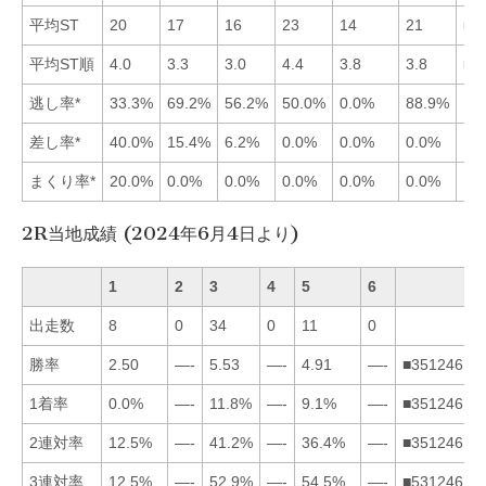
平均ST
20
17
16
23
14
21
■5
平均ST順
4.0
3.3
3.0
4.4
3.8
3.8
■3
逃し率*
33.3%
69.2%
56.2%
50.0%
0.0%
88.9%
差し率*
40.0%
15.4%
6.2%
0.0%
0.0%
0.0%
まくり率*
20.0%
0.0%
0.0%
0.0%
0.0%
0.0%
2R当地成績 (2024年6月4日より)
1
2
3
4
5
6
出走数
8
0
34
0
11
0
勝率
2.50
—-
5.53
—-
4.91
—-
■351246
1着率
0.0%
—-
11.8%
—-
9.1%
—-
■351246
2連対率
12.5%
—-
41.2%
—-
36.4%
—-
■351246
3連対率
12.5%
—-
52.9%
—-
54.5%
—-
■531246