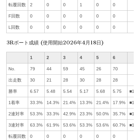
転覆回数
2
0
0
1
0
0
F回数
0
0
0
0
0
0
L回数
0
0
0
0
0
0
3Rボート成績 (使用開始2026年4月18日)
1
2
3
4
5
6
No.
79
44
59
45
26
70
出走数
30
21
28
30
28
28
勝率
6.57
5.48
5.54
5.17
5.68
5.75
■165
1着率
33.3%
14.3%
21.4%
13.3%
21.4%
17.9%
■135
2連対率
53.3%
33.3%
42.9%
23.3%
50.0%
35.7%
■153
3連対率
63.3%
61.9%
53.6%
53.3%
53.6%
60.7%
■126
転覆回数
0
0
0
0
0
0