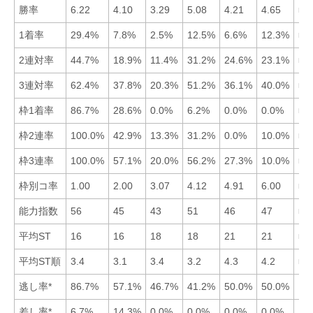
勝率
6.22
4.10
3.29
5.08
4.21
4.65
■1
1着率
29.4%
7.8%
2.5%
12.5%
6.6%
12.3%
■1
2連対率
44.7%
18.9%
11.4%
31.2%
24.6%
23.1%
■1
3連対率
62.4%
37.8%
20.3%
51.2%
36.1%
40.0%
■1
枠1着率
86.7%
28.6%
0.0%
6.2%
0.0%
0.0%
■1
枠2連率
100.0%
42.9%
13.3%
31.2%
0.0%
10.0%
■1
枠3連率
100.0%
57.1%
20.0%
56.2%
27.3%
10.0%
■1
枠別コ率
1.00
2.00
3.07
4.12
4.91
6.00
■1
能力指数
56
45
43
51
46
47
■1
平均ST
16
16
18
18
21
21
■2
平均ST順
3.4
3.1
3.4
3.2
4.3
4.2
■2
逃し率*
86.7%
57.1%
46.7%
41.2%
50.0%
50.0%
差し率*
6.7%
14.3%
0.0%
0.0%
0.0%
0.0%