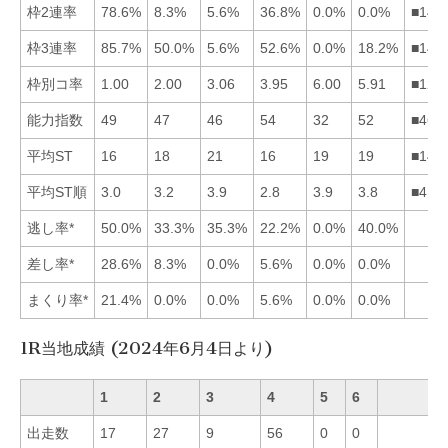
枠2連率
78.6%
8.3%
5.6%
36.8%
0.0%
0.0%
■142
枠3連率
85.7%
50.0%
5.6%
52.6%
0.0%
18.2%
■142
枠別コ率
1.00
2.00
3.06
3.95
6.00
5.91
■123
能力指数
49
47
46
54
32
52
■461
平均ST
16
18
21
16
19
19
■142
平均ST順
3.0
3.2
3.9
2.8
3.9
3.8
■412
逃し率*
50.0%
33.3%
35.3%
22.2%
0.0%
40.0%
差し率*
28.6%
8.3%
0.0%
5.6%
0.0%
0.0%
まくり率*
21.4%
0.0%
0.0%
5.6%
0.0%
0.0%
1R当地成績 (2024年6月4日より)
1
2
3
4
5
6
出走数
17
27
9
56
0
0