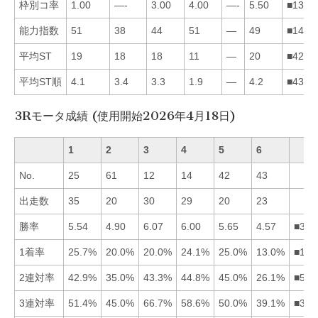
枠別コ率
1.00
—-
3.00
4.00
—-
5.50
■1346
能力指数
51
38
44
51
—
49
■1463
平均ST
19
18
18
11
—
20
■4231
平均ST順
4.1
3.4
3.3
1.9
—
4.2
■4321
3Rモータ成績 (使用開始2026年4月18日)
1
2
3
4
5
6
No.
25
61
12
14
42
43
出走数
35
20
30
29
20
23
勝率
5.54
4.90
6.07
6.00
5.65
4.57
■345
1着率
25.7%
20.0%
20.0%
24.1%
25.0%
13.0%
■154
2連対率
42.9%
35.0%
43.3%
44.8%
45.0%
26.1%
■543
3連対率
51.4%
45.0%
66.7%
58.6%
50.0%
39.1%
■341