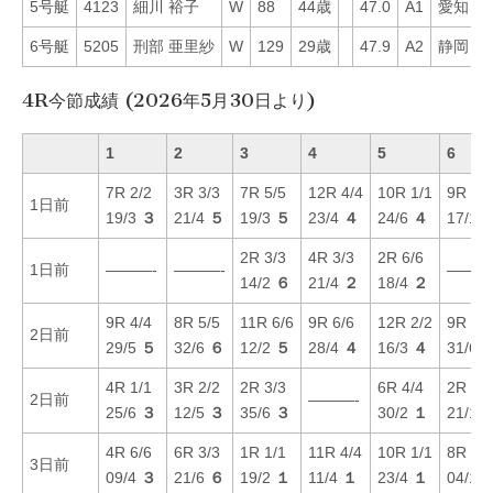
5号艇
4123
細川 裕子
W
88
44歳
47.0
A1
愛知
6
6号艇
5205
刑部 亜里紗
W
129
29歳
47.9
A2
静岡
4
4R今節成績 (2026年5月30日より)
1
2
3
4
5
6
7R 2/2
3R 3/3
7R 5/5
12R 4/4
10R 1/1
9R 1/1
1日前
19/3
３
21/4
５
19/3
５
23/4
４
24/6
４
17/1
2R 3/3
4R 3/3
2R 6/6
1日前
———-
———-
———
14/2
６
21/4
２
18/4
２
9R 4/4
8R 5/5
11R 6/6
9R 6/6
12R 2/2
9R 3/3
2日前
29/5
５
32/6
６
12/2
５
28/4
４
16/3
４
31/6
4R 1/1
3R 2/2
2R 3/3
6R 4/4
2R 2/2
2日前
———-
25/6
３
12/5
３
35/6
３
30/2
１
21/1
4R 6/6
6R 3/3
1R 1/1
11R 4/4
10R 1/1
8R 1/1
3日前
09/4
３
21/6
６
19/2
１
11/4
１
23/4
１
04/1