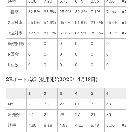
勝率
6.98
7.29
5.75
6.45
3.96
4.68
■214
1着率
32.5%
35.5%
25.0%
32.3%
7.1%
7.1%
■214
2連対率
55.0%
54.8%
35.0%
51.6%
21.4%
25.0%
■124
3連対率
72.5%
87.1%
60.0%
64.5%
35.7%
39.3%
■214
転覆回数
0
0
0
0
0
0
F回数
0
0
0
0
0
0
L回数
0
0
0
0
0
0
2Rボート成績 (使用開始2026年4月18日)
1
2
3
4
5
6
No.
27
75
22
61
73
43
出走数
27
22
28
27
21
30
勝率
4.85
6.18
4.57
4.11
5.48
6.00
■265