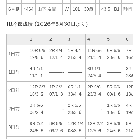
6号艇
4464
山下 友貴
W
101
39歳
43.5
B1
静岡
4
1R今節成績 (2026年5月30日より)
1
2
3
4
5
6
10R 6/6
2R 4/4
1R 4/4
11R 6/6
6R 6/6
7R 1/1
1日前
19/5
６
12/1
４
21/3
４
21/1
４
28/6
６
16/1
4R 1/1
6R 1/1
3R 4/4
1日前
———-
———-
———-
11/1
１
24/5
４
23/5
12R 3/3
1R 2/2
6R 1/1
2R 6/6
5R 6/6
12R 5
2日前
16/3
２
07/1
３
33/4
４
23/3
４
09/1
６
13/1
3R 6/6
2R 5/5
1R 6/6
4R 3/3
2日前
———-
———-
06/2
４
23/3
６
18/6
５
19/1
9R 2/2
8R 5/5
12R 4/4
12R 2/2
3R 5/6
5R 4/2
3日前
24/5
５
09/2
６
08/3
５
12/5
６
24/6
６
21/2