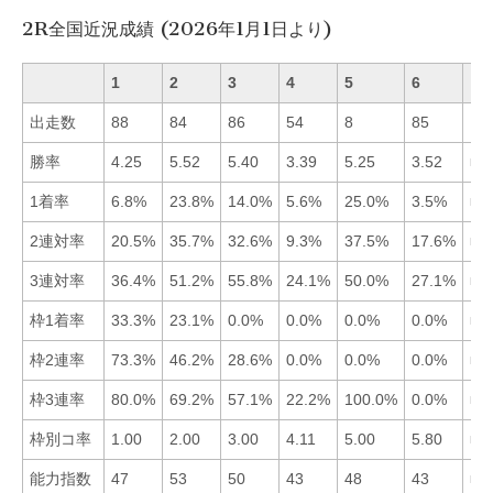
2R全国近況成績 (2026年1月1日より)
1
2
3
4
5
6
出走数
88
84
86
54
8
85
勝率
4.25
5.52
5.40
3.39
5.25
3.52
■2
1着率
6.8%
23.8%
14.0%
5.6%
25.0%
3.5%
■5
2連対率
20.5%
35.7%
32.6%
9.3%
37.5%
17.6%
■5
3連対率
36.4%
51.2%
55.8%
24.1%
50.0%
27.1%
■3
枠1着率
33.3%
23.1%
0.0%
0.0%
0.0%
0.0%
■1
枠2連率
73.3%
46.2%
28.6%
0.0%
0.0%
0.0%
■1
枠3連率
80.0%
69.2%
57.1%
22.2%
100.0%
0.0%
■5
枠別コ率
1.00
2.00
3.00
4.11
5.00
5.80
■1
能力指数
47
53
50
43
48
43
■2