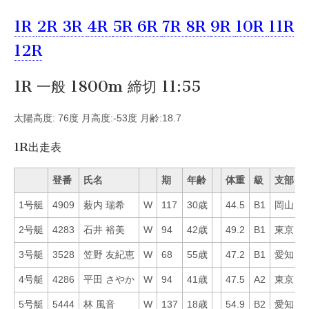
1R
2R
3R
4R
5R
6R
7R
8R
9R
10R
11R
12R
1R 一般 1800m 締切 11:55
太陽高度: 76度 月高度:-53度 月齢:18.7
1R出走表
登番
氏名
期
年齢
体重
級
支部
1号艇
4909
薮内 瑞希
W
117
30歳
44.5
B1
岡山
7
2号艇
4283
石井 裕美
W
94
42歳
49.2
B1
東京
4
3号艇
3528
笠野 友紀恵
W
68
55歳
47.2
B1
愛知
1
4号艇
4286
平田 さやか
W
94
41歳
47.5
A2
東京
6
5号艇
5444
林 風音
W
137
18歳
54.9
B2
愛知
3