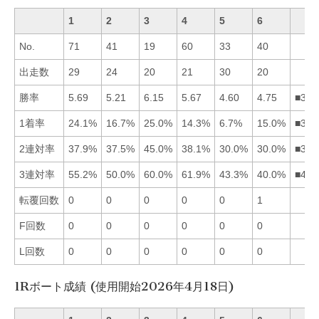
1
2
3
4
5
6
No.
71
41
19
60
33
40
出走数
29
24
20
21
30
20
勝率
5.69
5.21
6.15
5.67
4.60
4.75
■314
1着率
24.1%
16.7%
25.0%
14.3%
6.7%
15.0%
■312
2連対率
37.9%
37.5%
45.0%
38.1%
30.0%
30.0%
■341
3連対率
55.2%
50.0%
60.0%
61.9%
43.3%
40.0%
■431
転覆回数
0
0
0
0
0
1
F回数
0
0
0
0
0
0
L回数
0
0
0
0
0
0
1Rボート成績 (使用開始2026年4月18日)