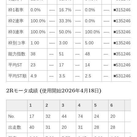
枠1着率
0.0%
—-
16.7%
—-
0.0%
—-
■315246
枠2連率
100.0%
—-
33.3%
—-
0.0%
—-
■135246
枠3連率
100.0%
—-
50.0%
—-
100.0%
—-
■153246
枠別コ率
1.00
—-
3.00
—-
5.00
—-
■135246
能力指数
38
—
51
—
48
—
■351246
平均ST
23
—
17
—
14
—
■531246
平均ST順
4.9
—
3.5
—
2.5
—
■531246
2Rモータ成績 (使用開始2026年4月18日)
1
2
3
4
5
6
No.
17
32
44
74
24
20
出走数
40
31
20
31
28
28