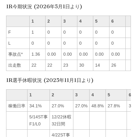
1R今期状況 (2026年5月1日より)
1
2
3
4
5
6
F
1
0
0
0
0
0
L
0
0
0
0
0
0
事故点*
1.36
0.00
0.00
0.00
0.00
0.00
出走数
22
22
23
30
14
26
1R選手休暇状況 (2025年11月1日より)
1
2
3
4
5
6
稼働日率
34.1%
27.0%
27.0%
48.8%
27.8%
31.
5/14ST事
12/22休暇
F1/L0
32日間
4/22ST事