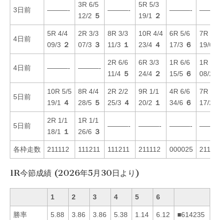
3R 6/5
5R 5/3
3日前
———-
———-
———-
———
12/2
５
19/1
２
5R 4/4
2R 3/3
8R 3/3
10R 4/4
6R 5/6
7R 6/6
4日前
09/3
２
07/3
３
11/3
１
23/4
４
17/3
６
19/6
2R 6/6
6R 3/3
1R 6/6
1R 2/2
4日前
———-
———-
11/4
５
24/4
２
15/5
６
08/2
10R 5/5
8R 4/4
2R 2/2
9R 1/1
4R 6/6
7R 1/1
5日前
19/1
４
28/5
５
25/3
４
20/2
１
34/6
６
17/2
2R 1/1
1R 1/1
5日前
———-
———-
———-
———
18/1
１
26/6
３
各枠走数
211112
111211
111211
211112
000025
21121
1R今節成績 (2026年5月30日より)
1
2
3
4
5
6
勝率
5.88
3.86
3.86
5.38
1.14
6.12
■614235