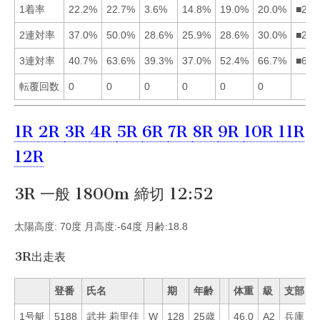
1着率
22.2%
22.7%
3.6%
14.8%
19.0%
20.0%
■216
2連対率
37.0%
50.0%
28.6%
25.9%
28.6%
30.0%
■216
3連対率
40.7%
63.6%
39.3%
37.0%
52.4%
66.7%
■625
転覆回数
0
0
0
0
0
0
1R
2R
3R
4R
5R
6R
7R
8R
9R
10R
11R
12R
3R 一般 1800m 締切 12:52
太陽高度: 70度 月高度:-64度 月齢:18.8
3R出走表
登番
氏名
期
年齢
体重
級
支部
1号艇
5188
武井 莉里佳
W
128
25歳
46.0
A2
兵庫
2