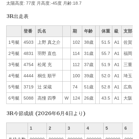
太陽高度: 77度 月高度:-45度 月齢:18.7
3R出走表
登番
氏名
期
年齢
体重
級
支部
1号艇
4503
上野 真之介
102
38歳
51.5
A1
佐賀
1
2号艇
4831
羽野 直也
114
31歳
55.7
A1
福岡
6
3号艇
4754
松尾 充
112
37歳
51.9
A1
三重
7
4号艇
4444
桐生 順平
100
39歳
52.0
A1
埼玉
6
5号艇
3719
辻 栄蔵
74
51歳
52.8
A1
広島
1
6号艇
5088
高憧 四季
W
124
26歳
43.5
A1
大阪
5
3R今節成績 (2026年6月4日より)
1
2
3
4
5
6