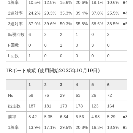
1着率
10.5%
12.8%
15.6%
20.6%
19.1%
10.6%
■453
2連対率
24.2%
29.3%
35.3%
39.4%
37.0%
25.5%
■453
3連対率
37.9%
39.6%
50.3%
55.8%
58.6%
38.5%
■543
転覆回数
6
2
2
1
0
2
F回数
0
0
1
0
3
0
L回数
1
0
0
0
0
0
1Rボート成績 (使用開始2025年10月19日)
1
2
3
4
5
6
No.
58
76
29
63
26
72
出走数
187
181
173
178
123
164
勝率
5.42
5.35
6.34
5.56
4.98
5.29
■341
1着率
13.9%
17.1%
29.5%
20.8%
16.3%
18.9%
■346