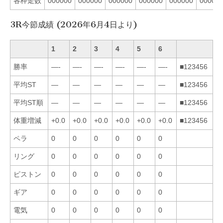
各枠走数
000000
000000
000000
000000
000000
00000
3R今節成績 (2026年6月4日より)
1
2
3
4
5
6
勝率
—-
—-
—-
—-
—-
—-
■123456
平均ST
—
—
—
—
—
—
■123456
平均ST順
—
—
—
—
—
—
■123456
体重増減
+0.0
+0.0
+0.0
+0.0
+0.0
+0.0
■123456
ペラ
0
0
0
0
0
0
リング
0
0
0
0
0
0
ピストン
0
0
0
0
0
0
ギア
0
0
0
0
0
0
電気
0
0
0
0
0
0