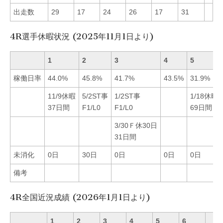
出走数
29
17
24
26
17
31
4R選手休暇状況 (2025年11月1日より)
1
2
3
4
5
稼働日率
44.0%
45.8%
41.7%
43.5%
31.9%
11/9休暇
5/2ST事
1/2ST事
1/18休暇
37日間
F1/L0
F1/L0
69日間
3/30Ｆ休30日
31日間
未消化
0日
30日
0日
0日
0日
備考
4R全国近況成績 (2026年1月1日より)
1
2
3
4
5
6