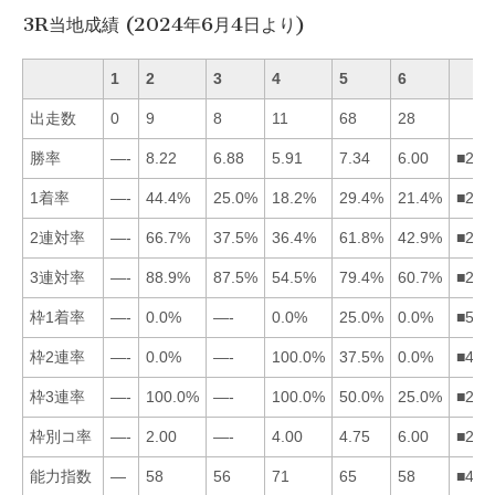
3R当地成績 (2024年6月4日より)
1
2
3
4
5
6
出走数
0
9
8
11
68
28
勝率
—-
8.22
6.88
5.91
7.34
6.00
■253
1着率
—-
44.4%
25.0%
18.2%
29.4%
21.4%
■253
2連対率
—-
66.7%
37.5%
36.4%
61.8%
42.9%
■256
3連対率
—-
88.9%
87.5%
54.5%
79.4%
60.7%
■235
枠1着率
—-
0.0%
—-
0.0%
25.0%
0.0%
■524
枠2連率
—-
0.0%
—-
100.0%
37.5%
0.0%
■452
枠3連率
—-
100.0%
—-
100.0%
50.0%
25.0%
■245
枠別コ率
—-
2.00
—-
4.00
4.75
6.00
■245
能力指数
—
58
56
71
65
58
■452