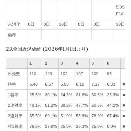
5/3ST
F1/L0
未消化
0日
0日
30日
0日
0日
30日
備考
2R全国近況成績 (2026年1月1日より)
1
2
3
4
5
6
出走数
110
123
102
107
109
95
勝率
6.40
6.67
5.58
6.19
7.17
6.33
■52
1着率
25.5%
30.1%
24.5%
31.8%
30.3%
25.3%
■45
2連対率
49.1%
51.2%
38.2%
47.7%
60.6%
44.2%
■52
3連対率
65.5%
69.1%
51.0%
58.9%
78.9%
67.4%
■52
枠1着率
76.2%
27.8%
25.0%
26.3%
25.0%
0.0%
■12