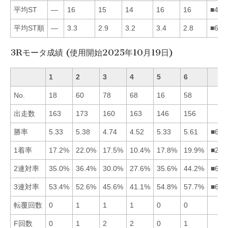
平均ST
—
16
15
14
16
16
■435
平均ST順
—
3.3
2.9
3.2
3.4
2.8
■634
3Rモータ成績 (使用開始2025年10月19日)
1
2
3
4
5
6
No.
18
60
78
68
16
58
出走数
163
173
160
163
146
156
勝率
5.33
5.38
4.74
4.52
5.33
5.61
■621
1着率
17.2%
22.0%
17.5%
10.4%
17.8%
19.9%
■265
2連対率
35.0%
36.4%
30.0%
27.6%
35.6%
44.2%
■625
3連対率
53.4%
52.6%
45.6%
41.1%
54.8%
57.7%
■651
転覆回数
0
1
1
1
0
0
F回数
0
1
2
2
0
1