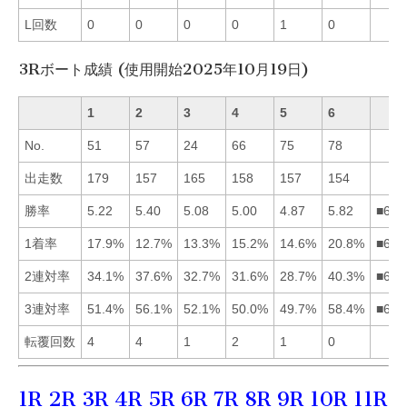
L回数
0
0
0
0
1
0
3Rボート成績 (使用開始2025年10月19日)
1
2
3
4
5
6
No.
51
57
24
66
75
78
出走数
179
157
165
158
157
154
勝率
5.22
5.40
5.08
5.00
4.87
5.82
■621
1着率
17.9%
12.7%
13.3%
15.2%
14.6%
20.8%
■614
2連対率
34.1%
37.6%
32.7%
31.6%
28.7%
40.3%
■621
3連対率
51.4%
56.1%
52.1%
50.0%
49.7%
58.4%
■623
転覆回数
4
4
1
2
1
0
1R
2R
3R
4R
5R
6R
7R
8R
9R
10R
11R