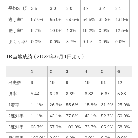
平均ST順
3.5
3.0
3.0
3.2
3.2
3.1
■2
逃し率*
87.0%
65.0%
69.6%
54.5%
38.9%
43.8%
差し率*
8.7%
10.0%
4.3%
18.2%
0.0%
12.5%
まくり率*
0.0%
0.0%
8.7%
9.1%
0.0%
0.0%
1R当地成績 (2024年6月4日より)
1
2
3
4
5
6
出走数
9
19
9
19
91
12
勝率
5.44
6.26
8.89
6.32
6.67
5.83
■
1着率
11.1%
26.3%
55.6%
15.8%
31.9%
25.0%
■
2連対率
11.1%
42.1%
77.8%
42.1%
52.7%
50.0%
■
3連対率
66.7%
57.9%
100.0%
73.7%
65.9%
58.3%
■
枠1着率
100.0%
0.0%
0.0%
0.0%
0.0%
0.0%
■