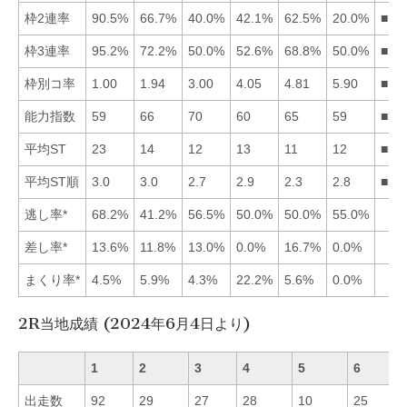
枠2連率
90.5%
66.7%
40.0%
42.1%
62.5%
20.0%
■12
枠3連率
95.2%
72.2%
50.0%
52.6%
68.8%
50.0%
■12
枠別コ率
1.00
1.94
3.00
4.05
4.81
5.90
■12
能力指数
59
66
70
60
65
59
■32
平均ST
23
14
12
13
11
12
■53
平均ST順
3.0
3.0
2.7
2.9
2.3
2.8
■53
逃し率*
68.2%
41.2%
56.5%
50.0%
50.0%
55.0%
差し率*
13.6%
11.8%
13.0%
0.0%
16.7%
0.0%
まくり率*
4.5%
5.9%
4.3%
22.2%
5.6%
0.0%
2R当地成績 (2024年6月4日より)
1
2
3
4
5
6
出走数
92
29
27
28
10
25