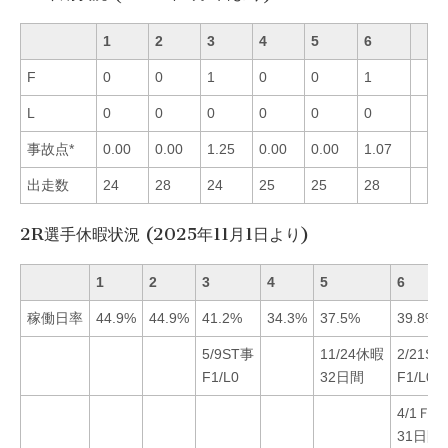
1
2
3
4
5
6
F
0
0
1
0
0
1
L
0
0
0
0
0
0
事故点*
0.00
0.00
1.25
0.00
0.00
1.07
出走数
24
28
24
25
25
28
2R選手休暇状況 (2025年11月1日より)
1
2
3
4
5
6
稼働日率
44.9%
44.9%
41.2%
34.3%
37.5%
39.8%
5/9ST事
11/24休暇
2/21S
F1/L0
32日間
F1/L0
4/1Ｆ休
31日間