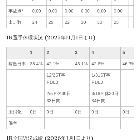
事故点*
0.00
0.00
0.00
0.00
0.00
0.00
出走数
24
29
22
30
30
25
1R選手休暇状況 (2025年11月1日より)
1
2
3
4
5
稼働日率
38.4%
42.1%
43.1%
42.6%
46.3%
12/2ST事
1/31ST事
F1/L0
F1/L0
2/5Ｆ休30日
3/18Ｆ休30日
33日間
34日間
未消化
0日
0日
0日
0日
0日
備考
1R全国近況成績 (2026年1月1日より)