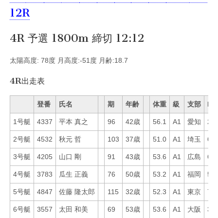
12R
4R 予選 1800m 締切 12:12
太陽高度: 78度 月高度:-51度 月齢:18.7
4R出走表
登番
氏名
期
年齢
体重
級
支部
Mo
1号艇
4337
平本 真之
96
42歳
56.1
A1
愛知
23
2号艇
4532
秋元 哲
103
37歳
51.0
A1
埼玉
62
3号艇
4205
山口 剛
91
43歳
53.6
A1
広島
63
4号艇
3783
瓜生 正義
76
50歳
53.2
A1
福岡
54
5号艇
4847
佐藤 隆太郎
115
32歳
52.3
A1
東京
77
6号艇
3557
太田 和美
69
53歳
53.6
A1
大阪
38