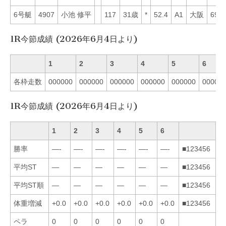
6号艇
4907
小池 修平
117
31歳
*
52.4
A1
大阪
69
1R今節成績 (2026年6月4日より)
1
2
3
4
5
6
各枠走数
000000
000000
000000
000000
000000
00000
1R今節成績 (2026年6月4日より)
1
2
3
4
5
6
勝率
—-
—-
—-
—-
—-
—-
■123456
平均ST
—
—
—
—
—
—
■123456
平均ST順
—
—
—
—
—
—
■123456
体重増減
+0.0
+0.0
+0.0
+0.0
+0.0
+0.0
■123456
ペラ
0
0
0
0
0
0