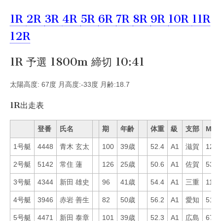
1R
2R
3R
4R
5R
6R
7R
8R
9R
10R
11R
12R
1R 予選 1800m 締切 10:41
太陽高度: 67度 月高度:-33度 月齢:18.7
1R出走表
登番
氏名
期
年齢
体重
級
支部
Mo
1号艇
4448
青木 玄太
100
39歳
52.4
A1
滋賀
12
2号艇
5142
常住 蓮
126
25歳
50.6
A1
佐賀
53
3号艇
4344
新田 雄史
96
41歳
54.4
A1
三重
11
4号艇
3946
赤岩 善生
82
50歳
56.2
A1
愛知
51
5号艇
4471
新田 泰章
101
39歳
52.3
A1
広島
67