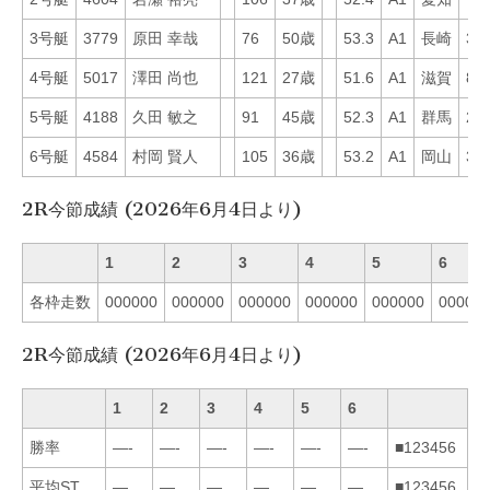
3号艇
3779
原田 幸哉
76
50歳
53.3
A1
長崎
34
4号艇
5017
澤田 尚也
121
27歳
51.6
A1
滋賀
82
5号艇
4188
久田 敏之
91
45歳
52.3
A1
群馬
29
6号艇
4584
村岡 賢人
105
36歳
53.2
A1
岡山
33
2R今節成績 (2026年6月4日より)
1
2
3
4
5
6
各枠走数
000000
000000
000000
000000
000000
00000
2R今節成績 (2026年6月4日より)
1
2
3
4
5
6
勝率
—-
—-
—-
—-
—-
—-
■123456
平均ST
—
—
—
—
—
—
■123456