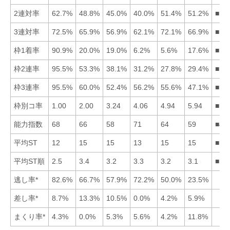
2連対率
62.7%
48.8%
45.0%
40.0%
51.4%
51.2%
■15
3連対率
72.5%
65.9%
56.9%
62.1%
72.1%
66.9%
■15
枠1着率
90.9%
20.0%
19.0%
6.2%
5.6%
17.6%
■12
枠2連率
95.5%
53.3%
38.1%
31.2%
27.8%
29.4%
■12
枠3連率
95.5%
60.0%
52.4%
56.2%
55.6%
47.1%
■12
枠別コ率
1.00
2.00
3.24
4.06
4.94
5.94
■12
能力指数
68
66
58
71
64
59
■41
平均ST
12
15
15
13
15
15
■14
平均ST順
2.5
3.4
3.2
3.3
3.2
3.1
■16
逃し率*
82.6%
66.7%
57.9%
72.2%
50.0%
23.5%
差し率*
8.7%
13.3%
10.5%
0.0%
4.2%
5.9%
まくり率*
4.3%
0.0%
5.3%
5.6%
4.2%
11.8%