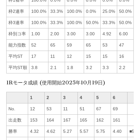
枠2連率
100.0%
33.3%
100.0%
0.0%
25.0%
50.0%
■
枠3連率
100.0%
33.3%
100.0%
50.0%
33.3%
50.0%
■
枠別コ率
1.00
2.00
3.00
3.00
4.92
6.00
■
能力指数
52
65
59
65
53
47
■
平均ST
17
11
12
15
15
16
■
平均ST順
3.8
2.1
1.8
3.2
3.3
2.2
■
1Rモータ成績 (使用開始2025年10月19日)
1
2
3
4
5
6
No.
12
53
11
51
67
69
出走数
153
164
167
165
162
161
勝率
4.32
4.62
5.27
5.57
5.75
4.40
■543