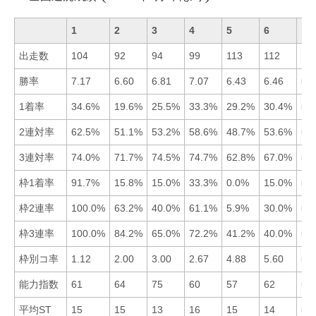
1
2
3
4
5
6
出走数
104
92
94
99
113
112
勝率
7.17
6.60
6.81
7.07
6.43
6.46
■1
1着率
34.6%
19.6%
25.5%
33.3%
29.2%
30.4%
■1
2連対率
62.5%
51.1%
53.2%
58.6%
48.7%
53.6%
■1
3連対率
74.0%
71.7%
74.5%
74.7%
62.8%
67.0%
■4
枠1着率
91.7%
15.8%
15.0%
33.3%
0.0%
15.0%
■1
枠2連率
100.0%
63.2%
40.0%
61.1%
5.9%
30.0%
■1
枠3連率
100.0%
84.2%
65.0%
72.2%
41.2%
40.0%
■1
枠別コ率
1.12
2.00
3.00
2.67
4.88
5.60
■1
能力指数
61
64
75
60
57
62
■3
平均ST
15
15
13
16
15
14
■3