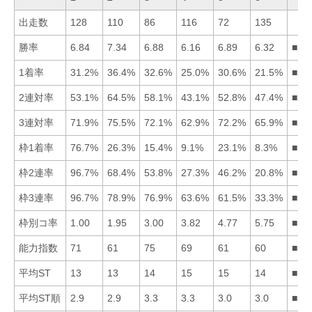
出走数
128
110
86
116
72
135
勝率
6.84
7.34
6.88
6.16
6.89
6.32
■25
1着率
31.2%
36.4%
32.6%
25.0%
30.6%
21.5%
■23
2連対率
53.1%
64.5%
58.1%
43.1%
52.8%
47.4%
■23
3連対率
71.9%
75.5%
72.1%
62.9%
72.2%
65.9%
■25
枠1着率
76.7%
26.3%
15.4%
9.1%
23.1%
8.3%
■12
枠2連率
96.7%
68.4%
53.8%
27.3%
46.2%
20.8%
■12
枠3連率
96.7%
78.9%
76.9%
63.6%
61.5%
33.3%
■12
枠別コ率
1.00
1.95
3.00
3.82
4.77
5.75
■12
能力指数
71
61
75
69
61
60
■31
平均ST
13
13
14
15
15
14
■12
平均ST順
2.9
2.9
3.3
3.3
3.0
3.0
■12