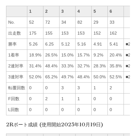
1
2
3
4
5
6
No.
52
72
34
82
29
33
出走数
175
155
153
153
152
162
勝率
5.26
6.25
5.12
5.16
4.91
5.41
■261
1着率
18.9%
26.5%
15.0%
15.7%
9.2%
20.4%
■261
2連対率
31.4%
48.4%
33.3%
32.7%
28.3%
35.8%
■263
3連対率
52.0%
65.2%
49.7%
48.4%
50.0%
52.5%
■261
転覆回数
0
0
3
3
1
2
F回数
0
2
1
1
0
0
L回数
0
0
0
0
0
0
2Rボート成績 (使用開始2025年10月19日)