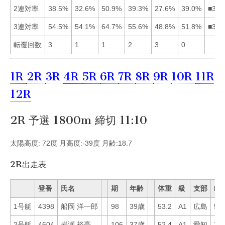
2連対率
38.5%
32.6%
50.9%
39.3%
27.6%
39.0%
■346
3連対率
54.5%
54.1%
64.7%
55.6%
48.8%
51.8%
■341
転覆回数
3
1
1
2
3
0
1R
2R
3R
4R
5R
6R
7R
8R
9R
10R
11R
12R
2R 予選 1800m 締切 11:10
太陽高度: 72度 月高度:-39度 月齢:18.7
2R出走表
登番
氏名
期
年齢
体重
級
支部
Mo
1号艇
4398
船岡 洋一郎
98
39歳
53.2
A1
広島
52
2号艇
4604
岩瀬 裕亮
106
37歳
52.4
A1
愛知
72