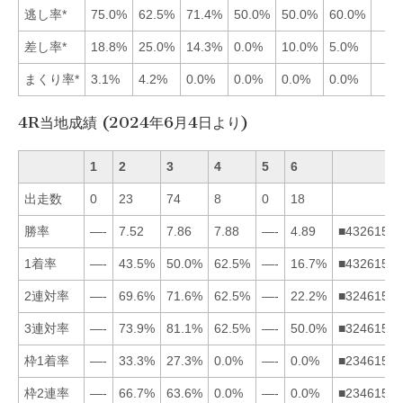
逃し率*
75.0%
62.5%
71.4%
50.0%
50.0%
60.0%
差し率*
18.8%
25.0%
14.3%
0.0%
10.0%
5.0%
まくり率*
3.1%
4.2%
0.0%
0.0%
0.0%
0.0%
4R当地成績 (2024年6月4日より)
1
2
3
4
5
6
出走数
0
23
74
8
0
18
勝率
—-
7.52
7.86
7.88
—-
4.89
■432615
1着率
—-
43.5%
50.0%
62.5%
—-
16.7%
■432615
2連対率
—-
69.6%
71.6%
62.5%
—-
22.2%
■324615
3連対率
—-
73.9%
81.1%
62.5%
—-
50.0%
■324615
枠1着率
—-
33.3%
27.3%
0.0%
—-
0.0%
■234615
枠2連率
—-
66.7%
63.6%
0.0%
—-
0.0%
■234615