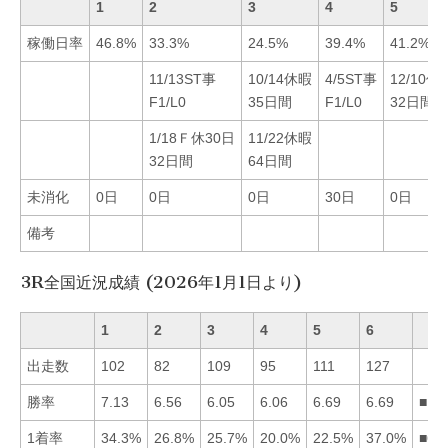
1
2
3
4
5
稼働日率
46.8%
33.3%
24.5%
39.4%
41.2%
11/13ST事
10/14休暇
4/5ST事
12/10休
F1/L0
35日間
F1/L0
32日間
1/18Ｆ休30日
11/22休暇
32日間
64日間
未消化
0日
0日
0日
30日
0日
備考
3R全国近況成績 (2026年1月1日より)
1
2
3
4
5
6
出走数
102
82
109
95
111
127
勝率
7.13
6.56
6.05
6.06
6.69
6.69
■15
1着率
34.3%
26.8%
25.7%
20.0%
22.5%
37.0%
■61