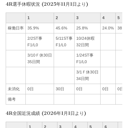
4R選手休暇状況 (2025年11月1日より)
1
2
3
4
5
稼働日率
35.9%
45.6%
25.8%
24.0%
38.2
2/2ST事
5/11ST事
10/24休暇
F1/L0
F1/L0
32日間
3/10Ｆ休30日
1/24ST事
35日間
F1/L0
3/1Ｆ休30日
34日間
未消化
0日
30日
0日
0日
0日
備考
4R全国近況成績 (2026年1月1日より)
1
2
3
4
5
6