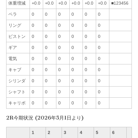
体重増減
+0.0
+0.0
+0.0
+0.0
+0.0
+0.0
■123456
ペラ
0
0
0
0
0
0
リング
0
0
0
0
0
0
ピストン
0
0
0
0
0
0
ギア
0
0
0
0
0
0
電気
0
0
0
0
0
0
キャブ
0
0
0
0
0
0
シリンダ
0
0
0
0
0
0
シャフト
0
0
0
0
0
0
キャリボ
0
0
0
0
0
0
2R今期状況 (2026年5月1日より)
1
2
3
4
5
6