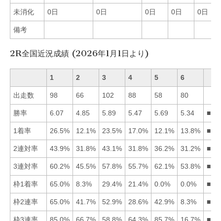
未消化
0日
0日
0日
0日
0日
備考
2R全国近況成績 (2026年1月1日より)
1
2
3
4
5
6
出走数
98
66
102
88
58
80
勝率
6.07
4.85
5.89
5.47
5.69
5.34
■13
1着率
26.5%
12.1%
23.5%
17.0%
12.1%
13.8%
■13
2連対率
43.9%
31.8%
43.1%
31.8%
36.2%
31.2%
■13
3連対率
60.2%
45.5%
57.8%
55.7%
62.1%
53.8%
■51
枠1着率
65.0%
8.3%
29.4%
21.4%
0.0%
0.0%
■13
枠2連率
65.0%
41.7%
52.9%
28.6%
42.9%
8.3%
■13
枠3連率
85.0%
66.7%
58.8%
64.3%
85.7%
16.7%
■51