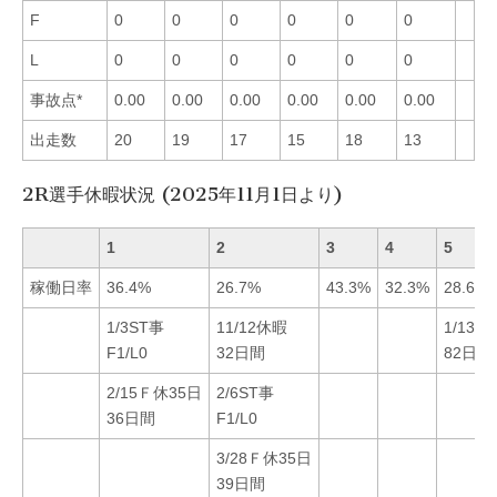
F
0
0
0
0
0
0
L
0
0
0
0
0
0
事故点*
0.00
0.00
0.00
0.00
0.00
0.00
出走数
20
19
17
15
18
13
2R選手休暇状況 (2025年11月1日より)
1
2
3
4
5
稼働日率
36.4%
26.7%
43.3%
32.3%
28.6%
1/3ST事
11/12休暇
1/13休
F1/L0
32日間
82日間
2/15Ｆ休35日
2/6ST事
36日間
F1/L0
3/28Ｆ休35日
39日間