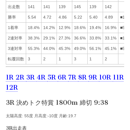
出走数
141
141
139
145
139
142
勝率
5.54
4.72
4.86
5.22
5.40
4.89
■154
1着率
18.4%
14.2%
12.9%
18.6%
19.4%
16.9%
■541
2連対率
38.3%
29.1%
27.3%
36.6%
33.8%
33.1%
■145
3連対率
55.3%
44.0%
45.3%
49.0%
56.1%
45.1%
■514
転覆回数
3
2
1
3
1
2
1R
2R
3R
4R
5R
6R
7R
8R
9R
10R
11R
12R
3R 決めトク特賞 1800m 締切 9:38
太陽高度: 55度 月高度:-10度 月齢:19.7
3R出走表