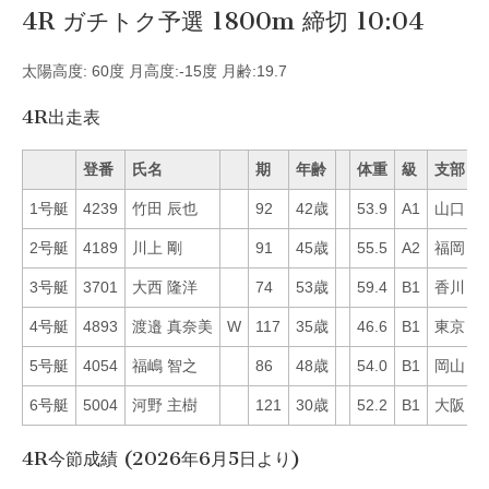
4R ガチトク予選 1800m 締切 10:04
太陽高度: 60度 月高度:-15度 月齢:19.7
4R出走表
登番
氏名
期
年齢
体重
級
支部
1号艇
4239
竹田 辰也
92
42歳
53.9
A1
山口
7
2号艇
4189
川上 剛
91
45歳
55.5
A2
福岡
4
3号艇
3701
大西 隆洋
74
53歳
59.4
B1
香川
3
4号艇
4893
渡邉 真奈美
W
117
35歳
46.6
B1
東京
3
5号艇
4054
福嶋 智之
86
48歳
54.0
B1
岡山
2
6号艇
5004
河野 主樹
121
30歳
52.2
B1
大阪
2
4R今節成績 (2026年6月5日より)