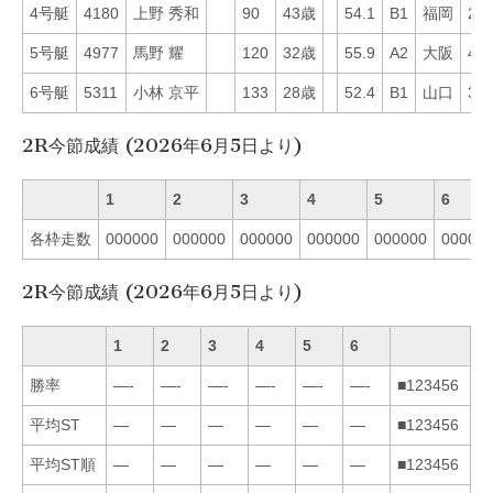
4号艇
4180
上野 秀和
90
43歳
54.1
B1
福岡
21
5号艇
4977
馬野 耀
120
32歳
55.9
A2
大阪
42
6号艇
5311
小林 京平
133
28歳
52.4
B1
山口
34
2R今節成績 (2026年6月5日より)
1
2
3
4
5
6
各枠走数
000000
000000
000000
000000
000000
00000
2R今節成績 (2026年6月5日より)
1
2
3
4
5
6
勝率
—-
—-
—-
—-
—-
—-
■123456
平均ST
—
—
—
—
—
—
■123456
平均ST順
—
—
—
—
—
—
■123456