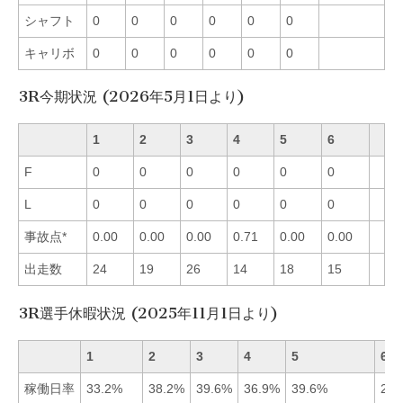
シャフト
0
0
0
0
0
0
キャリボ
0
0
0
0
0
0
3R今期状況 (2026年5月1日より)
1
2
3
4
5
6
F
0
0
0
0
0
0
L
0
0
0
0
0
0
事故点*
0.00
0.00
0.00
0.71
0.00
0.00
出走数
24
19
26
14
18
15
3R選手休暇状況 (2025年11月1日より)
1
2
3
4
5
6
稼働日率
33.2%
38.2%
39.6%
36.9%
39.6%
26.