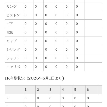
リング
0
0
0
0
0
0
ピストン
0
0
0
0
0
0
ギア
0
0
0
0
0
0
電気
0
0
0
0
0
0
キャブ
0
0
0
0
0
0
シリンダ
0
0
0
0
0
0
シャフト
0
0
0
0
0
0
キャリボ
0
0
0
0
0
0
1R今期状況 (2026年5月1日より)
1
2
3
4
5
6
F
0
0
0
0
0
0
L
0
0
0
0
0
0