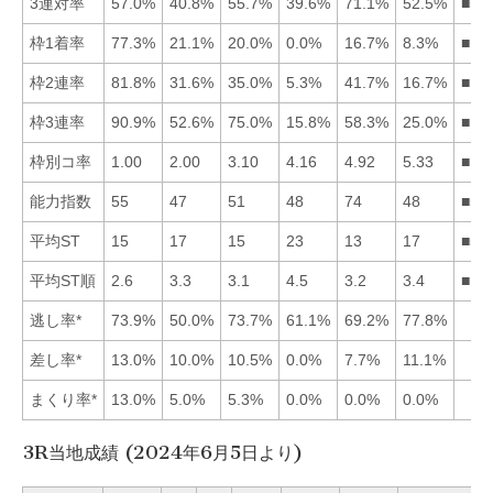
3連対率
57.0%
40.8%
55.7%
39.6%
71.1%
52.5%
■51
枠1着率
77.3%
21.1%
20.0%
0.0%
16.7%
8.3%
■12
枠2連率
81.8%
31.6%
35.0%
5.3%
41.7%
16.7%
■15
枠3連率
90.9%
52.6%
75.0%
15.8%
58.3%
25.0%
■13
枠別コ率
1.00
2.00
3.10
4.16
4.92
5.33
■12
能力指数
55
47
51
48
74
48
■51
平均ST
15
17
15
23
13
17
■53
平均ST順
2.6
3.3
3.1
4.5
3.2
3.4
■13
逃し率*
73.9%
50.0%
73.7%
61.1%
69.2%
77.8%
差し率*
13.0%
10.0%
10.5%
0.0%
7.7%
11.1%
まくり率*
13.0%
5.0%
5.3%
0.0%
0.0%
0.0%
3R当地成績 (2024年6月5日より)