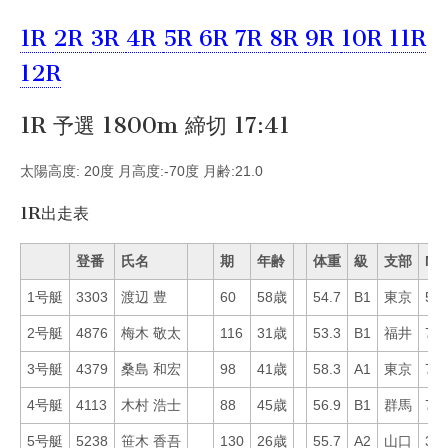
1R
2R
3R
4R
5R
6R
7R
8R
9R
10R
11R
12R
1R 予選 1800m 締切 17:41
太陽高度: 20度 月高度:-70度 月齢:21.0
1R出走表
登番
氏名
期
年齢
体重
級
支部
Mo
1号艇
3303
渡辺 豊
60
58歳
54.7
B1
東京
57
2号艇
4876
梅木 敬太
116
31歳
53.3
B1
福井
77
3号艇
4379
桑島 和宏
98
41歳
58.3
A1
東京
70
4号艇
4113
木村 浩士
88
45歳
56.9
B1
群馬
72
5号艇
5238
笹木 香吾
130
26歳
55.7
A2
山口
33