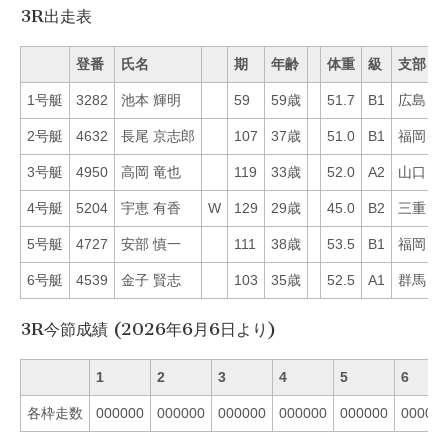
3R出走表
登番
氏名
期
年齢
体重
級
支部
1号艇
3282
池本 輝明
59
59歳
51.7
B1
広島
6
2号艇
4632
長尾 京志郎
107
37歳
51.0
B1
福岡
5
3号艇
4950
高岡 竜也
119
33歳
52.0
A2
山口
6
4号艇
5204
宇恵 有香
W
129
29歳
45.0
B2
三重
3
5号艇
4727
安部 慎一
111
38歳
53.5
B1
福岡
5
6号艇
4539
金子 賢志
103
35歳
52.5
A1
群馬
6
3R今節成績 (2026年6月6日より)
1
2
3
4
5
6
各枠走数
000000
000000
000000
000000
000000
00000