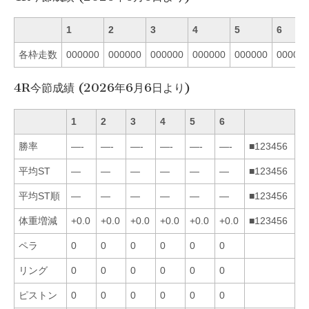
1
2
3
4
5
6
各枠走数
000000
000000
000000
000000
000000
00000
4R今節成績 (2026年6月6日より)
1
2
3
4
5
6
勝率
—-
—-
—-
—-
—-
—-
■123456
平均ST
—
—
—
—
—
—
■123456
平均ST順
—
—
—
—
—
—
■123456
体重増減
+0.0
+0.0
+0.0
+0.0
+0.0
+0.0
■123456
ペラ
0
0
0
0
0
0
リング
0
0
0
0
0
0
ピストン
0
0
0
0
0
0