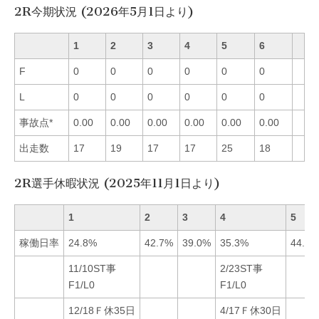
2R今期状況 (2026年5月1日より)
1
2
3
4
5
6
F
0
0
0
0
0
0
L
0
0
0
0
0
0
事故点*
0.00
0.00
0.00
0.00
0.00
0.00
出走数
17
19
17
17
25
18
2R選手休暇状況 (2025年11月1日より)
1
2
3
4
5
稼働日率
24.8%
42.7%
39.0%
35.3%
44.0%
11/10ST事
2/23ST事
F1/L0
F1/L0
12/18Ｆ休35日
4/17Ｆ休30日