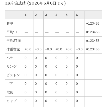
3R今節成績 (2026年6月6日より)
1
2
3
4
5
6
勝率
—-
—-
—-
—-
—-
—-
■123456
平均ST
—
—
—
—
—
—
■123456
平均ST順
—
—
—
—
—
—
■123456
体重増減
+0.0
+0.0
+0.0
+0.0
+0.0
+0.0
■123456
ペラ
0
0
0
0
0
0
リング
0
0
0
0
0
0
ピストン
0
0
0
0
0
0
ギア
0
0
0
0
0
0
電気
0
0
0
0
0
0
キャブ
0
0
0
0
0
0