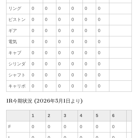
リング
0
0
0
0
0
0
ピストン
0
0
0
0
0
0
ギア
0
0
0
0
0
0
電気
0
0
0
0
0
0
キャブ
0
0
0
0
0
0
シリンダ
0
0
0
0
0
0
シャフト
0
0
0
0
0
0
キャリボ
0
0
0
0
0
0
1R今期状況 (2026年5月1日より)
1
2
3
4
5
6
F
0
0
0
0
0
0
L
0
0
0
0
0
0