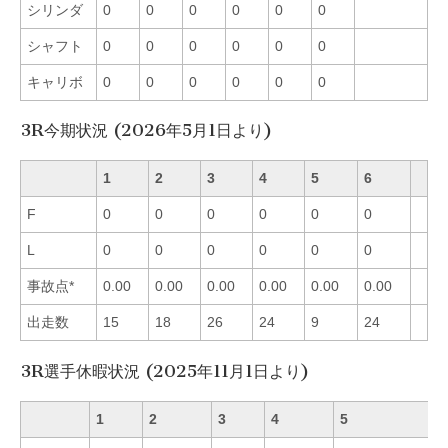
シリンダ
0
0
0
0
0
0
シャフト
0
0
0
0
0
0
キャリボ
0
0
0
0
0
0
3R今期状況 (2026年5月1日より)
1
2
3
4
5
6
F
0
0
0
0
0
0
L
0
0
0
0
0
0
事故点*
0.00
0.00
0.00
0.00
0.00
0.00
出走数
15
18
26
24
9
24
3R選手休暇状況 (2025年11月1日より)
1
2
3
4
5
6