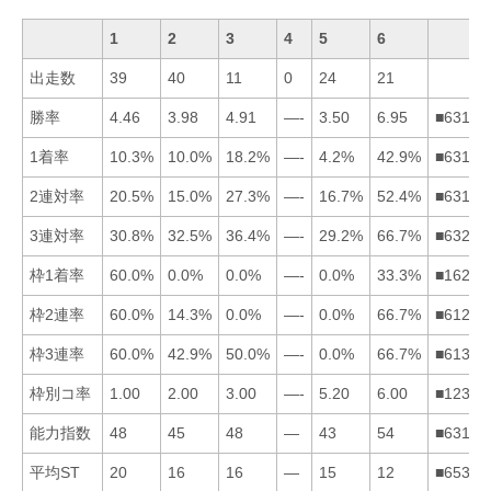
1
2
3
4
5
6
出走数
39
40
11
0
24
21
勝率
4.46
3.98
4.91
—-
3.50
6.95
■63125
1着率
10.3%
10.0%
18.2%
—-
4.2%
42.9%
■63125
2連対率
20.5%
15.0%
27.3%
—-
16.7%
52.4%
■63152
3連対率
30.8%
32.5%
36.4%
—-
29.2%
66.7%
■63215
枠1着率
60.0%
0.0%
0.0%
—-
0.0%
33.3%
■16235
枠2連率
60.0%
14.3%
0.0%
—-
0.0%
66.7%
■61235
枠3連率
60.0%
42.9%
50.0%
—-
0.0%
66.7%
■61325
枠別コ率
1.00
2.00
3.00
—-
5.20
6.00
■12356
能力指数
48
45
48
—
43
54
■63125
平均ST
20
16
16
—
15
12
■65321