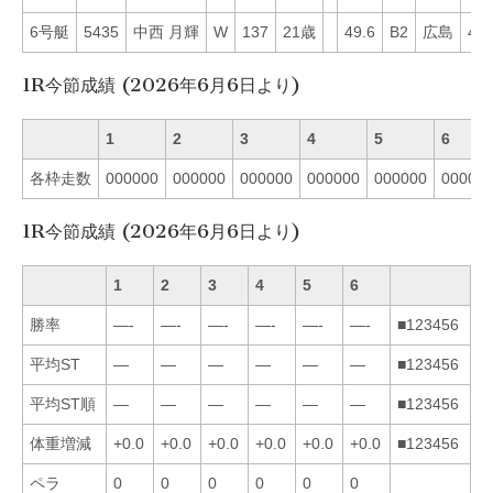
6号艇
5435
中西 月輝
W
137
21歳
49.6
B2
広島
45
1R今節成績 (2026年6月6日より)
1
2
3
4
5
6
各枠走数
000000
000000
000000
000000
000000
00000
1R今節成績 (2026年6月6日より)
1
2
3
4
5
6
勝率
—-
—-
—-
—-
—-
—-
■123456
平均ST
—
—
—
—
—
—
■123456
平均ST順
—
—
—
—
—
—
■123456
体重増減
+0.0
+0.0
+0.0
+0.0
+0.0
+0.0
■123456
ペラ
0
0
0
0
0
0