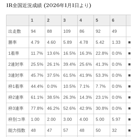
1R全国近況成績 (2026年1月1日より)
1
2
3
4
5
6
出走数
94
88
109
86
92
49
勝率
4.79
4.60
5.89
4.78
5.42
1.33
■35
1着率
11.7%
13.6%
16.5%
16.3%
22.8%
0.0%
■53
2連対率
25.5%
26.1%
39.4%
25.6%
41.3%
0.0%
■53
3連対率
45.7%
37.5%
61.5%
41.9%
53.3%
0.0%
■35
枠1着率
44.4%
0.0%
10.5%
7.1%
7.7%
0.0%
■13
枠2連率
61.1%
38.5%
26.3%
14.3%
23.1%
0.0%
■12
枠3連率
77.8%
46.2%
52.6%
42.9%
30.8%
0.0%
■13
枠別コ率
1.00
2.00
3.00
4.00
5.00
5.97
■12
能力指数
48
47
57
48
50
32
■35