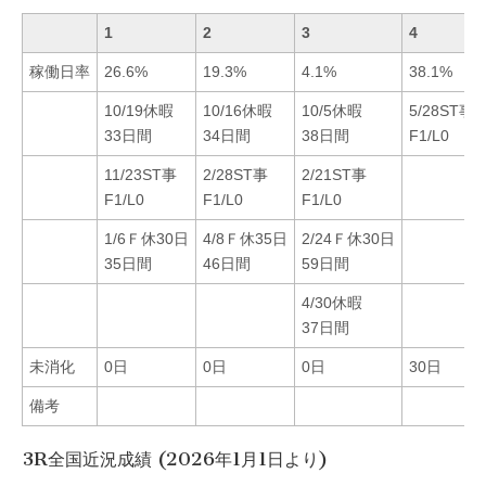
1
2
3
4
稼働日率
26.6%
19.3%
4.1%
38.1%
10/19休暇
10/16休暇
10/5休暇
5/28ST事
33日間
34日間
38日間
F1/L0
11/23ST事
2/28ST事
2/21ST事
F1/L0
F1/L0
F1/L0
1/6Ｆ休30日
4/8Ｆ休35日
2/24Ｆ休30日
35日間
46日間
59日間
4/30休暇
37日間
未消化
0日
0日
0日
30日
備考
3R全国近況成績 (2026年1月1日より)