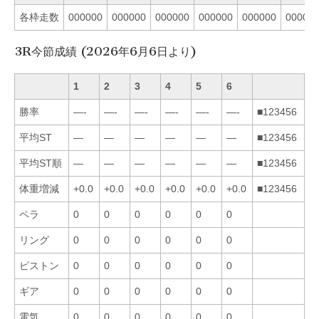
各枠走数
000000
000000
000000
000000
000000
00000
3R今節成績 (2026年6月6日より)
1
2
3
4
5
6
勝率
—-
—-
—-
—-
—-
—-
■123456
平均ST
—
—
—
—
—
—
■123456
平均ST順
—
—
—
—
—
—
■123456
体重増減
+0.0
+0.0
+0.0
+0.0
+0.0
+0.0
■123456
ペラ
0
0
0
0
0
0
リング
0
0
0
0
0
0
ピストン
0
0
0
0
0
0
ギア
0
0
0
0
0
0
電気
0
0
0
0
0
0