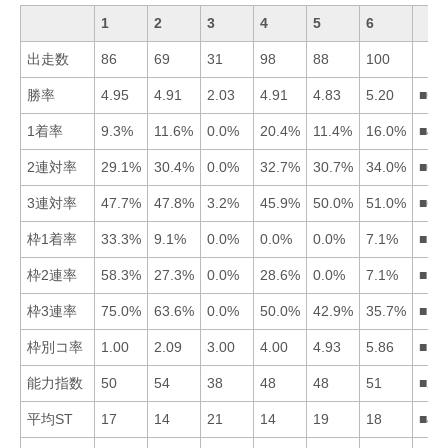
1
2
3
4
5
6
出走数
86
69
31
98
88
100
勝率
4.95
4.91
2.03
4.91
4.83
5.20
■61
1着率
9.3%
11.6%
0.0%
20.4%
11.4%
16.0%
■46
2連対率
29.1%
30.4%
0.0%
32.7%
30.7%
34.0%
■64
3連対率
47.7%
47.8%
3.2%
45.9%
50.0%
51.0%
■65
枠1着率
33.3%
9.1%
0.0%
0.0%
0.0%
7.1%
■12
枠2連率
58.3%
27.3%
0.0%
28.6%
0.0%
7.1%
■14
枠3連率
75.0%
63.6%
0.0%
50.0%
42.9%
35.7%
■12
枠別コ率
1.00
2.09
3.00
4.00
4.93
5.86
■12
能力指数
50
54
38
48
48
51
■26
平均ST
17
14
21
14
19
18
■42