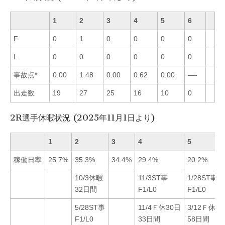
1
2
3
4
5
6
F
0
1
0
0
0
0
L
0
0
0
0
0
0
事故点*
0.00
1.48
0.00
0.62
0.00
—-
出走数
19
27
25
16
10
0
2R選手休暇状況 (2025年11月1日より)
1
2
3
4
5
稼働日率
25.7%
35.3%
34.4%
29.4%
20.2%
10/3休暇
11/3ST事
1/28ST事
32日間
F1/L0
F1/L0
5/28ST事
11/4Ｆ休30日
3/12Ｆ休3
F1/L0
33日間
58日間