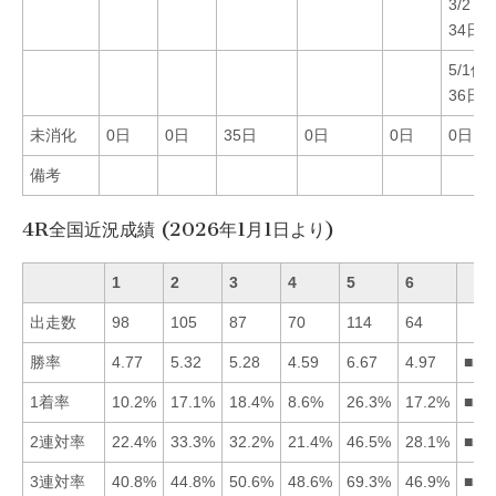
3/2Ｆ
34日
5/1休
36日
未消化
0日
0日
35日
0日
0日
0日
備考
4R全国近況成績 (2026年1月1日より)
1
2
3
4
5
6
出走数
98
105
87
70
114
64
勝率
4.77
5.32
5.28
4.59
6.67
4.97
■52
1着率
10.2%
17.1%
18.4%
8.6%
26.3%
17.2%
■53
2連対率
22.4%
33.3%
32.2%
21.4%
46.5%
28.1%
■52
3連対率
40.8%
44.8%
50.6%
48.6%
69.3%
46.9%
■53