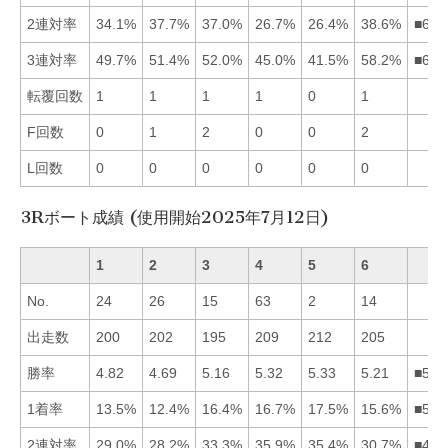
2連対率
34.1%
37.7%
37.0%
26.7%
26.4%
38.6%
■623
3連対率
49.7%
51.4%
52.0%
45.0%
41.5%
58.2%
■632
転覆回数
1
1
1
1
0
1
F回数
0
1
2
0
0
2
L回数
0
0
0
0
0
0
3Rボート成績 (使用開始2025年7月12日)
1
2
3
4
5
6
No.
24
26
15
63
2
14
出走数
200
202
195
209
212
205
勝率
4.82
4.69
5.16
5.32
5.33
5.21
■546
1着率
13.5%
12.4%
16.4%
16.7%
17.5%
15.6%
■543
2連対率
29.0%
28.2%
33.3%
35.9%
35.4%
30.7%
■453