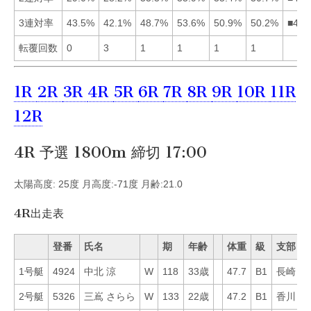
3連対率
43.5%
42.1%
48.7%
53.6%
50.9%
50.2%
■456
転覆回数
0
3
1
1
1
1
1R
2R
3R
4R
5R
6R
7R
8R
9R
10R
11R
12R
4R 予選 1800m 締切 17:00
太陽高度: 25度 月高度:-71度 月齢:21.0
4R出走表
登番
氏名
期
年齢
体重
級
支部
1号艇
4924
中北 涼
W
118
33歳
47.7
B1
長崎
5
2号艇
5326
三嶌 さらら
W
133
22歳
47.2
B1
香川
1