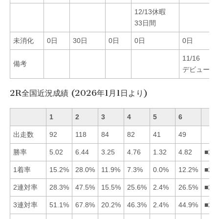
12/13休暇
33日間
未消化
0日
30日
0日
0日
0日
11/16
備考
デビュー
2R全国近況成績 (2026年1月1日より)
1
2
3
4
5
6
出走数
92
118
84
82
41
49
勝率
5.02
6.44
3.25
4.76
1.32
4.82
■21
1着率
15.2%
28.0%
11.9%
7.3%
0.0%
12.2%
■21
2連対率
28.3%
47.5%
15.5%
25.6%
2.4%
26.5%
■21
3連対率
51.1%
67.8%
20.2%
46.3%
2.4%
44.9%
■21