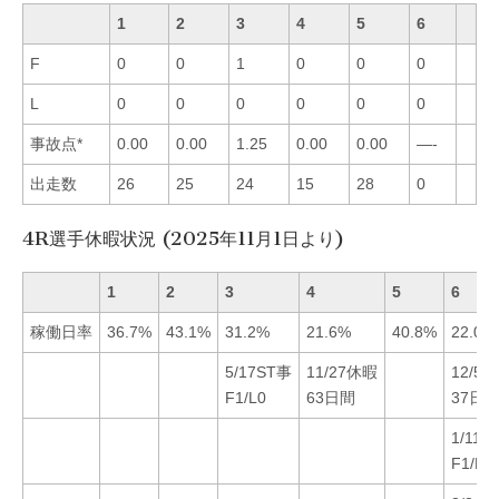
1
2
3
4
5
6
F
0
0
1
0
0
0
L
0
0
0
0
0
0
事故点*
0.00
0.00
1.25
0.00
0.00
—-
出走数
26
25
24
15
28
0
4R選手休暇状況 (2025年11月1日より)
1
2
3
4
5
6
稼働日率
36.7%
43.1%
31.2%
21.6%
40.8%
22.0%
5/17ST事
11/27休暇
12/5
F1/L0
63日間
37日
1/11S
F1/L0