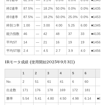
枠2連率
87.5%
—-
18.2%
50.0%
0.0%
0.0%
■143562
枠3連率
87.5%
—-
18.2%
50.0%
25.0%
0.0%
■145362
枠別コ率
1.00
—-
3.00
4.00
5.25
6.00
■134562
能力指数
46
—
42
48
37
33
■413562
平均ST
14
—
21
16
19
19
■145632
平均ST順
2.4
—
4.5
2.7
3.9
4.0
■145632
1Rモータ成績 (使用開始2025年9月3日)
1
2
3
4
5
6
No.
2
51
61
41
6
60
出走数
171
176
178
169
172
181
勝率
5.54
5.41
4.80
4.50
4.98
6.14
■612