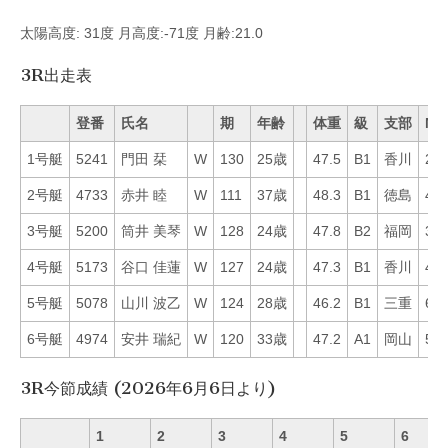
太陽高度: 31度 月高度:-71度 月齢:21.0
3R出走表
登番
氏名
期
年齢
体重
級
支部
Mo
1号艇
5241
門田 栞
W
130
25歳
47.5
B1
香川
28
2号艇
4733
赤井 睦
W
111
37歳
48.3
B1
徳島
46
3号艇
5200
筒井 美琴
W
128
24歳
47.8
B2
福岡
3
4号艇
5173
谷口 佳蓮
W
127
24歳
47.3
B1
香川
43
5号艇
5078
山川 波乙
W
124
28歳
46.2
B1
三重
63
6号艇
4974
安井 瑞紀
W
120
33歳
47.2
A1
岡山
52
3R今節成績 (2026年6月6日より)
1
2
3
4
5
6