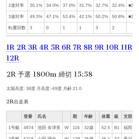
2連対率
35.1%
34.0%
37.0%
31.7%
32.7%
32.4%
■312
3連対率
49.3%
47.1%
53.4%
42.1%
50.2%
50.8%
■365
転覆回数
3
0
1
1
3
2
1R
2R
3R
4R
5R
6R
7R
8R
9R
10R
11R
12R
2R 予選 1800m 締切 15:58
太陽高度: 38度 月高度:-69度 月齢:21.0
2R出走表
登番
氏名
期
年齢
体重
級
支部
1号艇
4874
池田 奈津美
W
116
32歳
52.5
B1
福岡
4
2号艇
5218
山田 理央
W
129
25歳
45.1
A2
香川
9