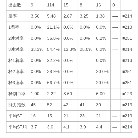
出走数
9
114
15
8
16
0
勝率
3.56
5.48
2.87
3.25
1.38
—-
■21435
1着率
0.0%
21.1%
0.0%
0.0%
0.0%
—-
■21345
2連対率
0.0%
36.8%
0.0%
0.0%
6.2%
—-
■25134
3連対率
33.3%
54.4%
13.3%
25.0%
6.2%
—-
■21435
枠1着率
0.0%
22.2%
0.0%
—-
0.0%
—-
■21354
枠2連率
0.0%
38.9%
0.0%
—-
20.0%
—-
■25134
枠3連率
0.0%
66.7%
0.0%
—-
20.0%
—-
■25134
枠別コ率
1.00
2.22
3.60
—-
6.00
—-
■12354
能力指数
45
52
42
41
30
—
■21345
平均ST
16
15
21
23
21
—
■21354
平均ST順
3.7
3.0
4.1
3.9
4.4
—
■21435