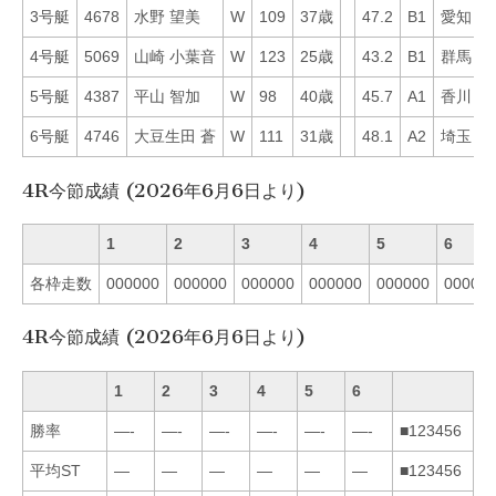
3号艇
4678
水野 望美
W
109
37歳
47.2
B1
愛知
3
4号艇
5069
山崎 小葉音
W
123
25歳
43.2
B1
群馬
2
5号艇
4387
平山 智加
W
98
40歳
45.7
A1
香川
2
6号艇
4746
大豆生田 蒼
W
111
31歳
48.1
A2
埼玉
3
4R今節成績 (2026年6月6日より)
1
2
3
4
5
6
各枠走数
000000
000000
000000
000000
000000
00000
4R今節成績 (2026年6月6日より)
1
2
3
4
5
6
勝率
—-
—-
—-
—-
—-
—-
■123456
平均ST
—
—
—
—
—
—
■123456