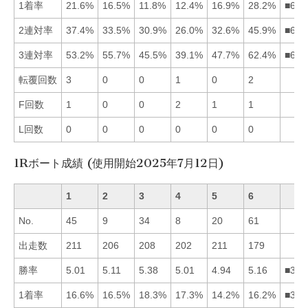
1着率
21.6%
16.5%
11.8%
12.4%
16.9%
28.2%
■615
2連対率
37.4%
33.5%
30.9%
26.0%
32.6%
45.9%
■612
3連対率
53.2%
55.7%
45.5%
39.1%
47.7%
62.4%
■621
転覆回数
3
0
0
1
0
2
F回数
1
0
0
2
1
1
L回数
0
0
0
0
0
0
1Rボート成績 (使用開始2025年7月12日)
1
2
3
4
5
6
No.
45
9
34
8
20
61
出走数
211
206
208
202
211
179
勝率
5.01
5.11
5.38
5.01
4.94
5.16
■362
1着率
16.6%
16.5%
18.3%
17.3%
14.2%
16.2%
■341