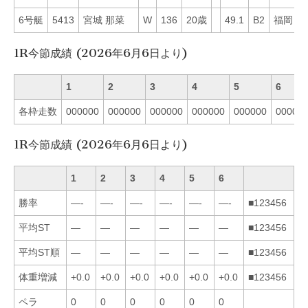
6号艇
5413
宮城 那菜
W
136
20歳
49.1
B2
福岡
6
1R今節成績 (2026年6月6日より)
1
2
3
4
5
6
各枠走数
000000
000000
000000
000000
000000
00000
1R今節成績 (2026年6月6日より)
1
2
3
4
5
6
勝率
—-
—-
—-
—-
—-
—-
■123456
平均ST
—
—
—
—
—
—
■123456
平均ST順
—
—
—
—
—
—
■123456
体重増減
+0.0
+0.0
+0.0
+0.0
+0.0
+0.0
■123456
ペラ
0
0
0
0
0
0