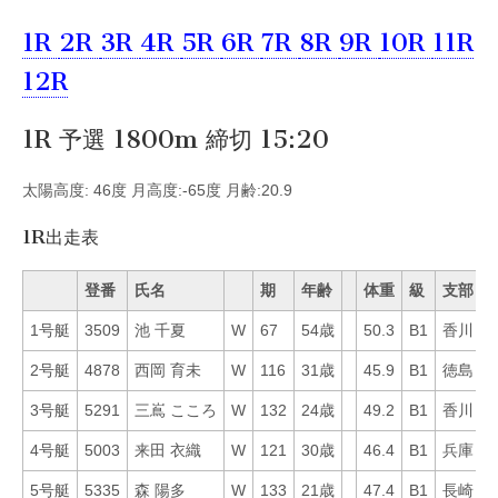
1R
2R
3R
4R
5R
6R
7R
8R
9R
10R
11R
12R
1R 予選 1800m 締切 15:20
太陽高度: 46度 月高度:-65度 月齢:20.9
1R出走表
登番
氏名
期
年齢
体重
級
支部
1号艇
3509
池 千夏
W
67
54歳
50.3
B1
香川
2
2号艇
4878
西岡 育未
W
116
31歳
45.9
B1
徳島
5
3号艇
5291
三嶌 こころ
W
132
24歳
49.2
B1
香川
6
4号艇
5003
来田 衣織
W
121
30歳
46.4
B1
兵庫
4
5号艇
5335
森 陽多
W
133
21歳
47.4
B1
長崎
6