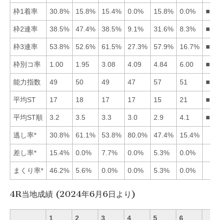
枠1着率
30.8%
15.8%
15.4%
0.0%
15.8%
0.0%
■12
枠2連率
38.5%
47.4%
38.5%
9.1%
31.6%
8.3%
■21
枠3連率
53.8%
52.6%
61.5%
27.3%
57.9%
16.7%
■35
枠別コ率
1.00
1.95
3.08
4.09
4.84
6.00
■12
能力指数
49
50
49
47
57
51
■56
平均ST
17
18
17
17
15
21
■51
平均ST順
3.2
3.5
3.3
3.0
2.9
4.1
■54
逃し率*
30.8%
61.1%
53.8%
80.0%
47.4%
15.4%
差し率*
15.4%
0.0%
7.7%
0.0%
5.3%
0.0%
まくり率*
46.2%
5.6%
0.0%
0.0%
5.3%
0.0%
4R当地成績 (2024年6月6日より)
1
2
3
4
5
6