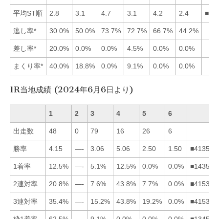
平均ST順
2.8
3.1
4.7
3.1
4.2
2.4
■61
逃し率*
30.0%
50.0%
73.7%
72.7%
66.7%
44.2%
差し率*
20.0%
0.0%
0.0%
4.5%
0.0%
0.0%
まくり率*
40.0%
18.8%
0.0%
9.1%
0.0%
0.0%
1R当地成績 (2024年6月6日より)
1
2
3
4
5
6
出走数
48
0
79
16
26
6
勝率
4.15
—-
3.06
5.06
2.50
1.50
■413562
1着率
12.5%
—-
5.1%
12.5%
0.0%
0.0%
■143562
2連対率
20.8%
—-
7.6%
43.8%
7.7%
0.0%
■415362
3連対率
35.4%
—-
15.2%
43.8%
19.2%
0.0%
■415362
枠1着率
62.5%
—-
9.1%
0.0%
0.0%
0.0%
■134562