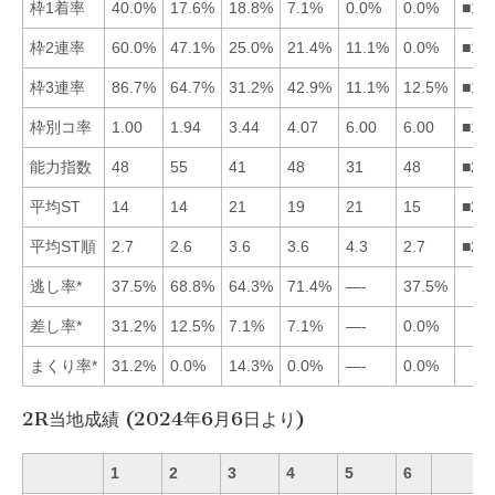
枠1着率
40.0%
17.6%
18.8%
7.1%
0.0%
0.0%
■13
枠2連率
60.0%
47.1%
25.0%
21.4%
11.1%
0.0%
■12
枠3連率
86.7%
64.7%
31.2%
42.9%
11.1%
12.5%
■12
枠別コ率
1.00
1.94
3.44
4.07
6.00
6.00
■12
能力指数
48
55
41
48
31
48
■24
平均ST
14
14
21
19
21
15
■21
平均ST順
2.7
2.6
3.6
3.6
4.3
2.7
■21
逃し率*
37.5%
68.8%
64.3%
71.4%
—-
37.5%
差し率*
31.2%
12.5%
7.1%
7.1%
—-
0.0%
まくり率*
31.2%
0.0%
14.3%
0.0%
—-
0.0%
2R当地成績 (2024年6月6日より)
1
2
3
4
5
6