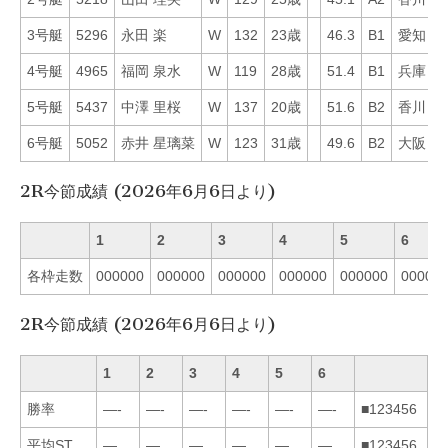
3号艇
5296
永田 楽
W
132
23歳
46.3
B1
愛知
2
4号艇
4965
福岡 泉水
W
119
28歳
51.4
B1
兵庫
4
5号艇
5437
中澤 里桜
W
137
20歳
51.6
B2
香川
1
6号艇
5052
赤井 星璃菜
W
123
31歳
49.6
B2
大阪
8
2R今節成績 (2026年6月6日より)
1
2
3
4
5
6
各枠走数
000000
000000
000000
000000
000000
00000
2R今節成績 (2026年6月6日より)
1
2
3
4
5
6
勝率
—-
—-
—-
—-
—-
—-
■123456
平均ST
—
—
—
—
—
—
■123456