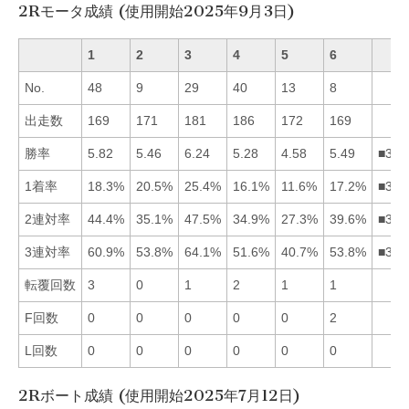
2Rモータ成績 (使用開始2025年9月3日)
1
2
3
4
5
6
No.
48
9
29
40
13
8
出走数
169
171
181
186
172
169
勝率
5.82
5.46
6.24
5.28
4.58
5.49
■316
1着率
18.3%
20.5%
25.4%
16.1%
11.6%
17.2%
■321
2連対率
44.4%
35.1%
47.5%
34.9%
27.3%
39.6%
■316
3連対率
60.9%
53.8%
64.1%
51.6%
40.7%
53.8%
■316
転覆回数
3
0
1
2
1
1
F回数
0
0
0
0
0
2
L回数
0
0
0
0
0
0
2Rボート成績 (使用開始2025年7月12日)