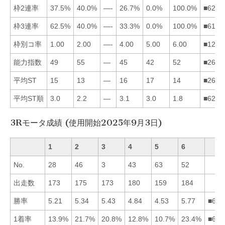
枠2連率
37.5%
40.0%
—-
26.7%
0.0%
100.0%
■6214
枠3連率
62.5%
40.0%
—-
33.3%
0.0%
100.0%
■6124
枠別コ率
1.00
2.00
—-
4.00
5.00
6.00
■1245
能力指数
49
55
—
45
42
52
■2614
平均ST
15
13
—
16
17
14
■2614
平均ST順
3.0
2.2
—
3.1
3.0
1.8
■6215
3Rモータ成績 (使用開始2025年9月3日)
1
2
3
4
5
6
No.
28
46
3
43
63
52
出走数
173
175
173
180
159
184
勝率
5.21
5.34
5.43
4.84
4.53
5.77
■632
1着率
13.9%
21.7%
20.8%
12.8%
10.7%
23.4%
■623