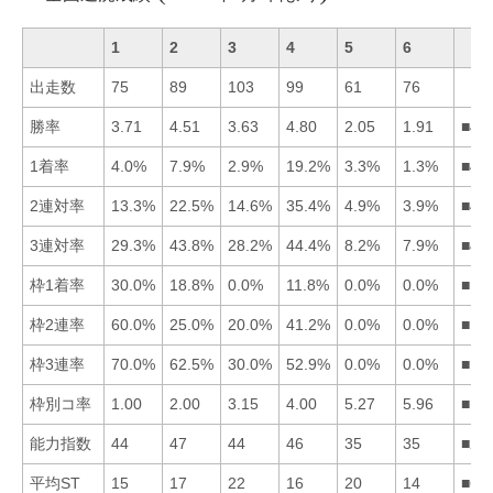
1
2
3
4
5
6
出走数
75
89
103
99
61
76
勝率
3.71
4.51
3.63
4.80
2.05
1.91
■42
1着率
4.0%
7.9%
2.9%
19.2%
3.3%
1.3%
■42
2連対率
13.3%
22.5%
14.6%
35.4%
4.9%
3.9%
■42
3連対率
29.3%
43.8%
28.2%
44.4%
8.2%
7.9%
■42
枠1着率
30.0%
18.8%
0.0%
11.8%
0.0%
0.0%
■12
枠2連率
60.0%
25.0%
20.0%
41.2%
0.0%
0.0%
■14
枠3連率
70.0%
62.5%
30.0%
52.9%
0.0%
0.0%
■12
枠別コ率
1.00
2.00
3.15
4.00
5.27
5.96
■12
能力指数
44
47
44
46
35
35
■24
平均ST
15
17
22
16
20
14
■61