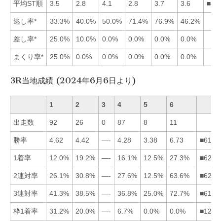
平均ST順
3.5
2.8
4.1
2.8
3.7
3.6
■42
逃し率*
33.3%
40.0%
50.0%
71.4%
76.9%
46.2%
差し率*
25.0%
10.0%
0.0%
0.0%
0.0%
0.0%
まくり率*
25.0%
0.0%
0.0%
0.0%
0.0%
0.0%
3R当地成績 (2024年6月6日より)
1
2
3
4
5
6
出走数
92
26
0
87
8
11
勝率
4.62
4.42
—-
4.28
3.38
6.73
■6124
1着率
12.0%
19.2%
—-
16.1%
12.5%
27.3%
■6245
2連対率
26.1%
30.8%
—-
27.6%
12.5%
63.6%
■6241
3連対率
41.3%
38.5%
—-
36.8%
25.0%
72.7%
■6124
枠1着率
31.2%
20.0%
—-
6.7%
0.0%
0.0%
■1245