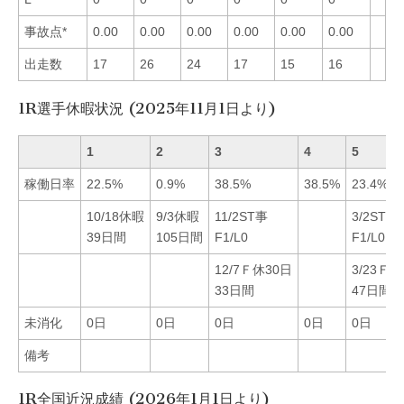
事故点*
0.00
0.00
0.00
0.00
0.00
0.00
出走数
17
26
24
17
15
16
1R選手休暇状況 (2025年11月1日より)
1
2
3
4
5
稼働日率
22.5%
0.9%
38.5%
38.5%
23.4%
10/18休暇
9/3休暇
11/2ST事
3/2ST事
39日間
105日間
F1/L0
F1/L0
12/7Ｆ休30日
3/23Ｆ休
33日間
47日間
未消化
0日
0日
0日
0日
0日
備考
1R全国近況成績 (2026年1月1日より)