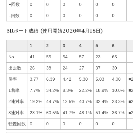
F回数
0
0
0
0
0
0
L回数
0
0
0
0
0
0
3Rボート成績 (使用開始2026年4月18日)
1
2
3
4
5
6
No.
41
55
54
57
23
65
出走数
26
38
24
27
37
30
勝率
3.77
6.39
4.42
5.30
5.03
4.00
■245
1着率
7.7%
34.2%
8.3%
22.2%
18.9%
10.0%
■245
2連対率
19.2%
44.7%
12.5%
40.7%
32.4%
23.3%
■245
3連対率
23.1%
60.5%
41.7%
48.1%
51.4%
36.7%
■254
転覆回数
0
0
0
0
0
0