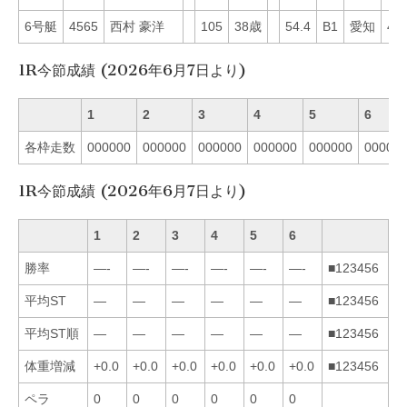
6号艇
4565
西村 豪洋
105
38歳
54.4
B1
愛知
45
1R今節成績 (2026年6月7日より)
1
2
3
4
5
6
各枠走数
000000
000000
000000
000000
000000
00000
1R今節成績 (2026年6月7日より)
1
2
3
4
5
6
勝率
—-
—-
—-
—-
—-
—-
■123456
平均ST
—
—
—
—
—
—
■123456
平均ST順
—
—
—
—
—
—
■123456
体重増減
+0.0
+0.0
+0.0
+0.0
+0.0
+0.0
■123456
ペラ
0
0
0
0
0
0