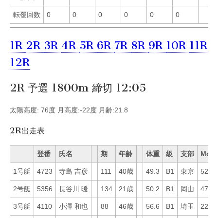
転覆回数
0
0
0
0
0
0
1R
2R
3R
4R
5R
6R
7R
8R
9R
10R
11R
12R
2R 予選 1800m 締切 12:05
太陽高度: 76度 月高度:-22度 月齢:21.8
2R出走表
登番
氏名
期
年齢
体重
級
支部
Mo
1号艇
4723
寺島 吉彦
111
40歳
49.3
B1
東京
52
2号艇
5356
長谷川 暖
134
21歳
50.2
B1
岡山
47
3号艇
4110
小澤 和也
88
46歳
56.6
B1
埼玉
22