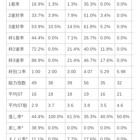
1着率
16.9%
1.3%
1.3%
35.3%
0.0%
0.0%
■4
2連対率
33.7%
3.9%
7.9%
51.0%
3.4%
0.0%
■4
3連対率
53.9%
10.5%
14.5%
61.8%
5.2%
0.0%
■4
枠1着率
44.4%
0.0%
7.1%
26.7%
0.0%
0.0%
■1
枠2連率
72.2%
0.0%
21.4%
40.0%
11.8%
0.0%
■1
枠3連率
88.9%
0.0%
21.4%
46.7%
17.6%
0.0%
■1
枠別コ率
1.00
2.00
3.00
4.07
5.29
5.98
■1
能力指数
49
38
39
56
35
32
■4
平均ST
16
18
18
19
16
21
■5
平均ST順
2.9
3.7
3.6
3.8
3.5
4.6
■1
逃し率*
44.4%
100.0%
61.5%
35.3%
40.0%
50.8%
差し率*
38.9%
0.0%
0.0%
0.0%
0.0%
0.0%
まくり率*
11.1%
0.0%
7.7%
17.6%
0.0%
0.0%