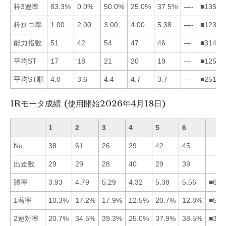
枠3連率
83.3%
0.0%
50.0%
25.0%
37.5%
—-
■13542
枠別コ率
1.00
2.00
3.00
4.00
5.38
—-
■12345
能力指数
51
42
54
47
46
—
■31452
平均ST
17
18
21
20
19
—
■12543
平均ST順
4.0
3.6
4.4
4.7
3.7
—
■25134
1Rモータ成績 (使用開始2026年4月18日)
1
2
3
4
5
6
No.
38
61
26
29
42
45
出走数
29
29
28
40
29
39
勝率
3.93
4.79
5.29
4.32
5.38
5.56
■653
1着率
10.3%
17.2%
17.9%
12.5%
20.7%
12.8%
■532
2連対率
20.7%
34.5%
39.3%
25.0%
37.9%
38.5%
■365