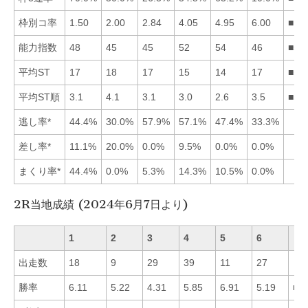
枠別コ率
1.50
2.00
2.84
4.05
4.95
6.00
■12
能力指数
48
45
45
52
54
46
■54
平均ST
17
18
17
15
14
17
■54
平均ST順
3.1
4.1
3.1
3.0
2.6
3.5
■54
逃し率*
44.4%
30.0%
57.9%
57.1%
47.4%
33.3%
差し率*
11.1%
20.0%
0.0%
9.5%
0.0%
0.0%
まくり率*
44.4%
0.0%
5.3%
14.3%
10.5%
0.0%
2R当地成績 (2024年6月7日より)
1
2
3
4
5
6
出走数
18
9
29
39
11
27
勝率
6.11
5.22
4.31
5.85
6.91
5.19
■5