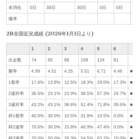
未消化
0日
30日
30日
0日
0日
0
備考
2R全国近況成績 (2026年1月1日より)
1
2
3
4
5
6
出走数
74
65
88
109
124
81
勝率
4.99
4.51
4.25
5.51
6.71
4.46
■54
1着率
17.6%
13.8%
12.5%
18.3%
29.0%
17.3%
■54
2連対率
36.5%
23.1%
23.9%
38.5%
57.3%
24.7%
■54
3連対率
43.2%
43.1%
38.6%
51.4%
71.8%
39.5%
■54
枠1着率
40.0%
30.0%
10.5%
31.8%
10.5%
0.0%
■14
枠2連率
70.0%
30.0%
15.8%
40.9%
47.4%
0.0%
■15
枠3連率
70.0%
50.0%
26.3%
54.5%
63.2%
10.0%
■15