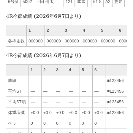
6号艇
5002
上田 健太
121
30歳
51.8
A2
愛知
71
4R今節成績 (2026年6月7日より)
1
2
3
4
5
6
各枠走数
000000
000000
000000
000000
000000
00000
4R今節成績 (2026年6月7日より)
1
2
3
4
5
6
勝率
—-
—-
—-
—-
—-
—-
■123456
平均ST
—
—
—
—
—
—
■123456
平均ST順
—
—
—
—
—
—
■123456
体重増減
+0.0
+0.0
+0.0
+0.0
+0.0
+0.0
■123456
ペラ
0
0
0
0
0
0