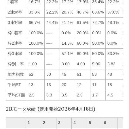
1着率
16.7%
22.2%
17.2%
17.9%
36.4%
22.2%
■5
2連対率
33.3%
22.2%
20.7%
48.7%
63.6%
37.0%
■5
3連対率
66.7%
44.4%
41.4%
61.5%
72.7%
48.1%
■5
枠1着率
100.0%
—-
0.0%
20.0%
0.0%
0.0%
■1
枠2連率
100.0%
—-
14.3%
60.0%
50.0%
0.0%
■1
枠3連率
100.0%
—-
57.1%
80.0%
50.0%
33.3%
■1
枠別コ率
1.00
—-
3.00
4.00
5.00
5.83
■1
能力指数
52
50
45
51
53
48
■5
平均ST
13
13
20
12
11
18
■5
平均ST順
2.5
3.3
3.5
2.9
1.7
4.5
■5
2Rモータ成績 (使用開始2026年4月18日)
1
2
3
4
5
6