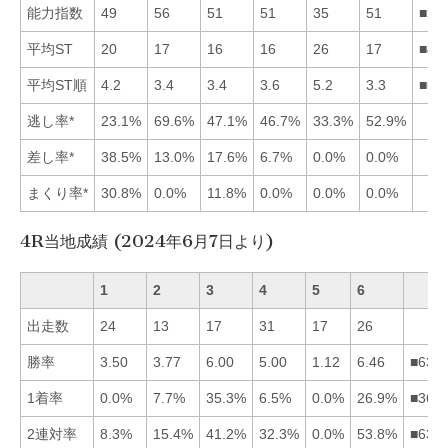
能力指数
49
56
51
51
35
51
■26
平均ST
20
17
16
16
26
17
■43
平均ST順
4.2
3.4
3.4
3.6
5.2
3.3
■62
逃し率*
23.1%
69.6%
47.1%
46.7%
33.3%
52.9%
差し率*
38.5%
13.0%
17.6%
6.7%
0.0%
0.0%
まくり率*
30.8%
0.0%
11.8%
0.0%
0.0%
0.0%
4R当地成績 (2024年6月7日より)
1
2
3
4
5
6
出走数
24
13
17
31
17
26
勝率
3.50
3.77
6.00
5.00
1.12
6.46
■634
1着率
0.0%
7.7%
35.3%
6.5%
0.0%
26.9%
■362
2連対率
8.3%
15.4%
41.2%
32.3%
0.0%
53.8%
■634