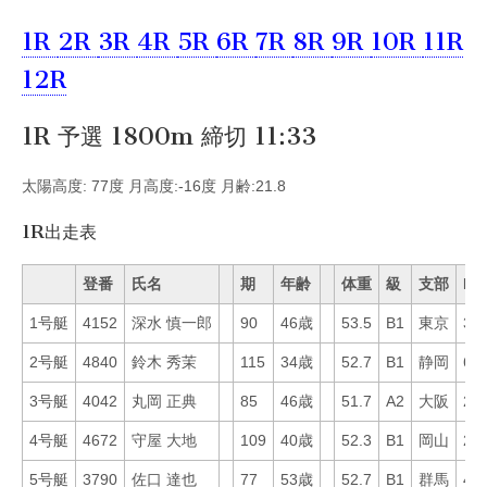
1R
2R
3R
4R
5R
6R
7R
8R
9R
10R
11R
12R
1R 予選 1800m 締切 11:33
太陽高度: 77度 月高度:-16度 月齢:21.8
1R出走表
登番
氏名
期
年齢
体重
級
支部
Mo
1号艇
4152
深水 慎一郎
90
46歳
53.5
B1
東京
38
2号艇
4840
鈴木 秀茉
115
34歳
52.7
B1
静岡
61
3号艇
4042
丸岡 正典
85
46歳
51.7
A2
大阪
26
4号艇
4672
守屋 大地
109
40歳
52.3
B1
岡山
29
5号艇
3790
佐口 達也
77
53歳
52.7
B1
群馬
42