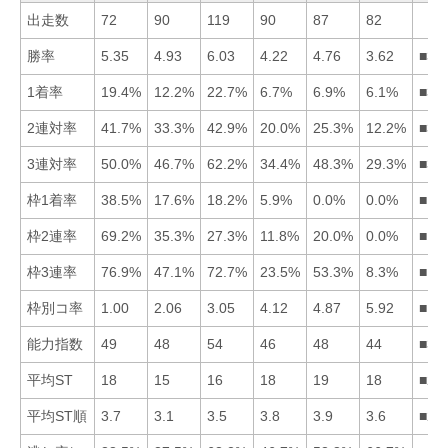
出走数
72
90
119
90
87
82
勝率
5.35
4.93
6.03
4.22
4.76
3.62
■31
1着率
19.4%
12.2%
22.7%
6.7%
6.9%
6.1%
■31
2連対率
41.7%
33.3%
42.9%
20.0%
25.3%
12.2%
■31
3連対率
50.0%
46.7%
62.2%
34.4%
48.3%
29.3%
■31
枠1着率
38.5%
17.6%
18.2%
5.9%
0.0%
0.0%
■13
枠2連率
69.2%
35.3%
27.3%
11.8%
20.0%
0.0%
■12
枠3連率
76.9%
47.1%
72.7%
23.5%
53.3%
8.3%
■13
枠別コ率
1.00
2.06
3.05
4.12
4.87
5.92
■12
能力指数
49
48
54
46
48
44
■31
平均ST
18
15
16
18
19
18
■23
平均ST順
3.7
3.1
3.5
3.8
3.9
3.6
■23