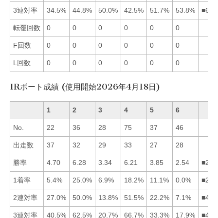
3連対率
34.5%
44.8%
50.0%
42.5%
51.7%
53.8%
■653
転覆回数
0
0
0
0
0
0
F回数
0
0
0
0
0
0
L回数
0
0
0
0
0
0
1Rボート成績 (使用開始2026年4月18日)
1
2
3
4
5
6
No.
22
36
28
75
37
46
出走数
37
32
29
33
27
28
勝率
4.70
6.28
3.34
6.21
3.85
2.54
■241
1着率
5.4%
25.0%
6.9%
18.2%
11.1%
0.0%
■245
2連対率
27.0%
50.0%
13.8%
51.5%
22.2%
7.1%
■421
3連対率
40.5%
62.5%
20.7%
66.7%
33.3%
17.9%
■421