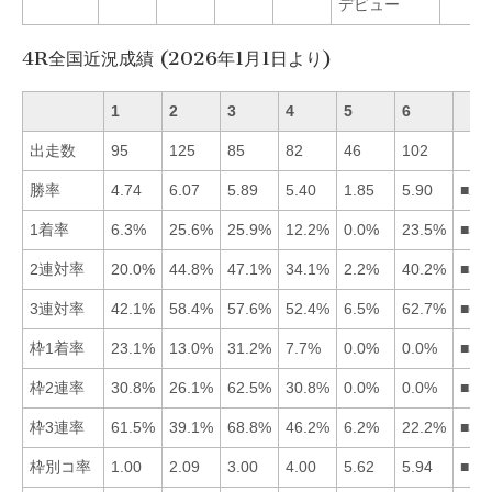
デビュー
4R全国近況成績 (2026年1月1日より)
1
2
3
4
5
6
出走数
95
125
85
82
46
102
勝率
4.74
6.07
5.89
5.40
1.85
5.90
■26
1着率
6.3%
25.6%
25.9%
12.2%
0.0%
23.5%
■32
2連対率
20.0%
44.8%
47.1%
34.1%
2.2%
40.2%
■32
3連対率
42.1%
58.4%
57.6%
52.4%
6.5%
62.7%
■62
枠1着率
23.1%
13.0%
31.2%
7.7%
0.0%
0.0%
■31
枠2連率
30.8%
26.1%
62.5%
30.8%
0.0%
0.0%
■31
枠3連率
61.5%
39.1%
68.8%
46.2%
6.2%
22.2%
■31
枠別コ率
1.00
2.09
3.00
4.00
5.62
5.94
■12