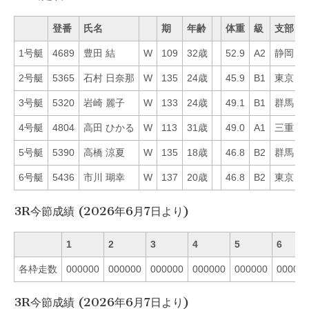
登番
氏名
期
年齢
体重
級
支部
1号艇
4689
豊田 結
W
109
32歳
52.9
A2
静岡
6
2号艇
5365
石村 日奈那
W
135
24歳
45.9
B1
東京
4
3号艇
5320
岩崎 麗子
W
133
24歳
49.1
B1
群馬
2
4号艇
4804
高田 ひかる
W
113
31歳
49.0
A1
三重
7
5号艇
5390
高橋 涼夏
W
135
18歳
46.8
B2
群馬
2
6号艇
5436
市川 瑚幸
W
137
20歳
46.8
B2
東京
5
3R今節成績 (2026年6月7日より)
1
2
3
4
5
6
各枠走数
000000
000000
000000
000000
000000
00000
3R今節成績 (2026年6月7日より)