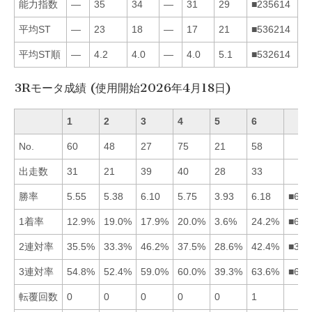
能力指数
—
35
34
—
31
29
■235614
平均ST
—
23
18
—
17
21
■536214
平均ST順
—
4.2
4.0
—
4.0
5.1
■532614
3Rモータ成績 (使用開始2026年4月18日)
1
2
3
4
5
6
No.
60
48
27
75
21
58
出走数
31
21
39
40
28
33
勝率
5.55
5.38
6.10
5.75
3.93
6.18
■634
1着率
12.9%
19.0%
17.9%
20.0%
3.6%
24.2%
■642
2連対率
35.5%
33.3%
46.2%
37.5%
28.6%
42.4%
■364
3連対率
54.8%
52.4%
59.0%
60.0%
39.3%
63.6%
■643
転覆回数
0
0
0
0
0
1