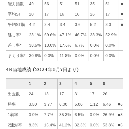
能力指数
49
56
51
51
35
51
■26
平均ST
20
17
16
16
26
17
■43
平均ST順
4.2
3.4
3.4
3.6
5.2
3.3
■62
逃し率*
23.1%
69.6%
47.1%
46.7%
33.3%
52.9%
差し率*
38.5%
13.0%
17.6%
6.7%
0.0%
0.0%
まくり率*
30.8%
0.0%
11.8%
0.0%
0.0%
0.0%
4R当地成績 (2024年6月7日より)
1
2
3
4
5
6
出走数
24
13
17
31
17
26
勝率
3.50
3.77
6.00
5.00
1.12
6.46
■634
1着率
0.0%
7.7%
35.3%
6.5%
0.0%
26.9%
■362
2連対率
8.3%
15.4%
41.2%
32.3%
0.0%
53.8%
■634