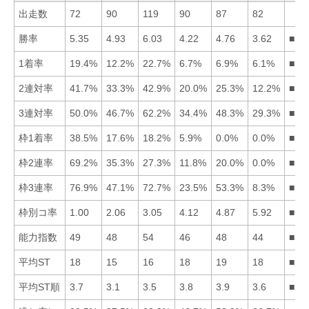
出走数
72
90
119
90
87
82
勝率
5.35
4.93
6.03
4.22
4.76
3.62
■31
1着率
19.4%
12.2%
22.7%
6.7%
6.9%
6.1%
■31
2連対率
41.7%
33.3%
42.9%
20.0%
25.3%
12.2%
■31
3連対率
50.0%
46.7%
62.2%
34.4%
48.3%
29.3%
■31
枠1着率
38.5%
17.6%
18.2%
5.9%
0.0%
0.0%
■13
枠2連率
69.2%
35.3%
27.3%
11.8%
20.0%
0.0%
■12
枠3連率
76.9%
47.1%
72.7%
23.5%
53.3%
8.3%
■13
枠別コ率
1.00
2.06
3.05
4.12
4.87
5.92
■12
能力指数
49
48
54
46
48
44
■31
平均ST
18
15
16
18
19
18
■23
平均ST順
3.7
3.1
3.5
3.8
3.9
3.6
■23