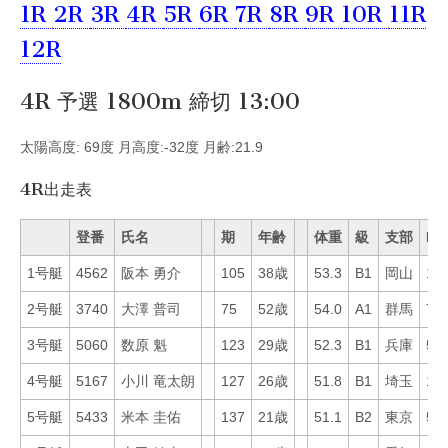
1R
2R
3R
4R
5R
6R
7R
8R
9R
10R
11R
12R
4R 予選 1800m 締切 13:00
太陽高度: 69度 月高度:-32度 月齢:21.9
4R出走表
登番
氏名
期
年齢
体重
級
支部
Mo
1号艇
4562
阪本 勇介
105
38歳
53.3
B1
岡山
19
2号艇
3740
大澤 普司
75
52歳
54.0
A1
群馬
70
3号艇
5060
数原 魁
123
29歳
52.3
B1
兵庫
59
4号艇
5167
小川 竜太朗
127
26歳
51.8
B1
埼玉
16
5号艇
5433
米本 圭佑
137
21歳
51.1
B2
東京
54