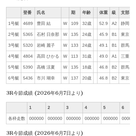
登番
氏名
期
年齢
体重
級
支部
1号艇
4689
豊田 結
W
109
32歳
52.9
A2
静岡
6
2号艇
5365
石村 日奈那
W
135
24歳
45.9
B1
東京
4
3号艇
5320
岩崎 麗子
W
133
24歳
49.1
B1
群馬
2
4号艇
4804
高田 ひかる
W
113
31歳
49.0
A1
三重
7
5号艇
5390
高橋 涼夏
W
135
18歳
46.8
B2
群馬
2
6号艇
5436
市川 瑚幸
W
137
20歳
46.8
B2
東京
5
3R今節成績 (2026年6月7日より)
1
2
3
4
5
6
各枠走数
000000
000000
000000
000000
000000
00000
3R今節成績 (2026年6月7日より)