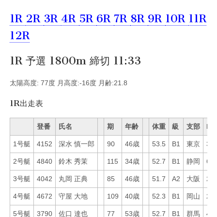
1R
2R
3R
4R
5R
6R
7R
8R
9R
10R
11R
12R
1R 予選 1800m 締切 11:33
太陽高度: 77度 月高度:-16度 月齢:21.8
1R出走表
登番
氏名
期
年齢
体重
級
支部
Mo
1号艇
4152
深水 慎一郎
90
46歳
53.5
B1
東京
38
2号艇
4840
鈴木 秀茉
115
34歳
52.7
B1
静岡
61
3号艇
4042
丸岡 正典
85
46歳
51.7
A2
大阪
26
4号艇
4672
守屋 大地
109
40歳
52.3
B1
岡山
29
5号艇
3790
佐口 達也
77
53歳
52.7
B1
群馬
42