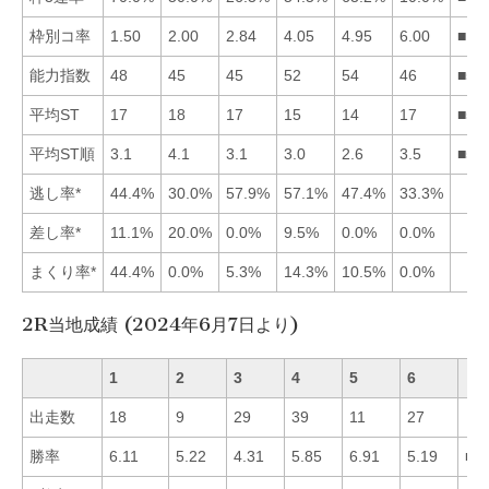
枠別コ率
1.50
2.00
2.84
4.05
4.95
6.00
■12
能力指数
48
45
45
52
54
46
■54
平均ST
17
18
17
15
14
17
■54
平均ST順
3.1
4.1
3.1
3.0
2.6
3.5
■54
逃し率*
44.4%
30.0%
57.9%
57.1%
47.4%
33.3%
差し率*
11.1%
20.0%
0.0%
9.5%
0.0%
0.0%
まくり率*
44.4%
0.0%
5.3%
14.3%
10.5%
0.0%
2R当地成績 (2024年6月7日より)
1
2
3
4
5
6
出走数
18
9
29
39
11
27
勝率
6.11
5.22
4.31
5.85
6.91
5.19
■5