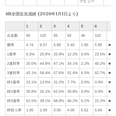
デビュー
4R全国近況成績 (2026年1月1日より)
1
2
3
4
5
6
出走数
95
125
85
82
46
102
勝率
4.74
6.07
5.89
5.40
1.85
5.90
■26
1着率
6.3%
25.6%
25.9%
12.2%
0.0%
23.5%
■32
2連対率
20.0%
44.8%
47.1%
34.1%
2.2%
40.2%
■32
3連対率
42.1%
58.4%
57.6%
52.4%
6.5%
62.7%
■62
枠1着率
23.1%
13.0%
31.2%
7.7%
0.0%
0.0%
■31
枠2連率
30.8%
26.1%
62.5%
30.8%
0.0%
0.0%
■31
枠3連率
61.5%
39.1%
68.8%
46.2%
6.2%
22.2%
■31
枠別コ率
1.00
2.09
3.00
4.00
5.62
5.94
■12