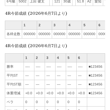
6号艇
5002
上田 健太
121
30歳
51.8
A2
愛知
71
4R今節成績 (2026年6月7日より)
1
2
3
4
5
6
各枠走数
000000
000000
000000
000000
000000
00000
4R今節成績 (2026年6月7日より)
1
2
3
4
5
6
勝率
—-
—-
—-
—-
—-
—-
■123456
平均ST
—
—
—
—
—
—
■123456
平均ST順
—
—
—
—
—
—
■123456
体重増減
+0.0
+0.0
+0.0
+0.0
+0.0
+0.0
■123456
ペラ
0
0
0
0
0
0