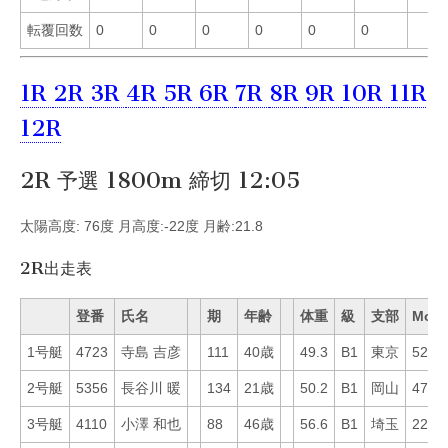
転覆回数
0
0
0
0
0
0
1R
2R
3R
4R
5R
6R
7R
8R
9R
10R
11R
12R
2R 予選 1800m 締切 12:05
太陽高度: 76度 月高度:-22度 月齢:21.8
2R出走表
登番
氏名
期
年齢
体重
級
支部
Mo
1号艇
4723
寺島 吉彦
111
40歳
49.3
B1
東京
52
2号艇
5356
長谷川 暖
134
21歳
50.2
B1
岡山
47
3号艇
4110
小澤 和也
88
46歳
56.6
B1
埼玉
22