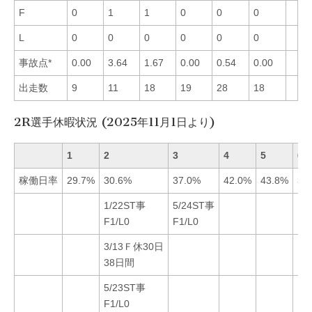
F
0
1
1
0
0
0
L
0
0
0
0
0
0
事故点*
0.00
3.64
1.67
0.00
0.54
0.00
出走数
9
11
18
19
28
18
2R選手休暇状況 (2025年11月1日より)
1
2
3
4
5
6
稼働日率
29.7%
30.6%
37.0%
42.0%
43.8%
34
1/22ST事
5/24ST事
F1/L0
F1/L0
3/13Ｆ休30日
38日間
5/23ST事
F1/L0