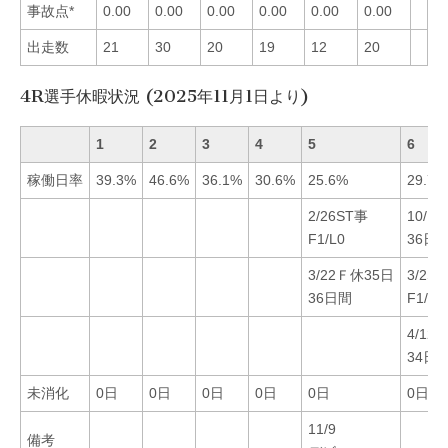
事故点*
0.00
0.00
0.00
0.00
0.00
0.00
出走数
21
30
20
19
12
20
4R選手休暇状況 (2025年11月1日より)
1
2
3
4
5
6
稼働日率
39.3%
46.6%
36.1%
30.6%
25.6%
29.7%
2/26ST事
10/1
F1/L0
36日
3/22Ｆ休35日
3/2S
36日間
F1/L0
4/12
34日
未消化
0日
0日
0日
0日
0日
0日
11/9
備考