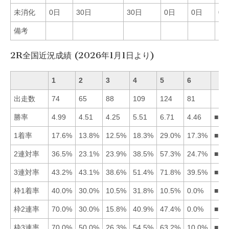
未消化
0日
30日
30日
0日
0日
0
備考
2R全国近況成績 (2026年1月1日より)
1
2
3
4
5
6
出走数
74
65
88
109
124
81
勝率
4.99
4.51
4.25
5.51
6.71
4.46
■54
1着率
17.6%
13.8%
12.5%
18.3%
29.0%
17.3%
■54
2連対率
36.5%
23.1%
23.9%
38.5%
57.3%
24.7%
■54
3連対率
43.2%
43.1%
38.6%
51.4%
71.8%
39.5%
■54
枠1着率
40.0%
30.0%
10.5%
31.8%
10.5%
0.0%
■14
枠2連率
70.0%
30.0%
15.8%
40.9%
47.4%
0.0%
■15
枠3連率
70.0%
50.0%
26.3%
54.5%
63.2%
10.0%
■15