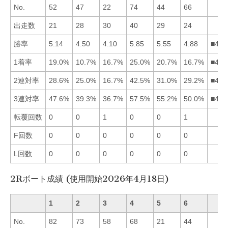
No.
52
47
22
74
44
66
出走数
21
28
30
40
29
24
勝率
5.14
4.50
4.10
5.85
5.55
4.88
■451
1着率
19.0%
10.7%
16.7%
25.0%
20.7%
16.7%
■451
2連対率
28.6%
25.0%
16.7%
42.5%
31.0%
29.2%
■456
3連対率
47.6%
39.3%
36.7%
57.5%
55.2%
50.0%
■456
転覆回数
0
0
1
0
0
1
F回数
0
0
0
0
0
0
L回数
0
0
0
0
0
0
2Rボート成績 (使用開始2026年4月18日)
1
2
3
4
5
6
No.
82
73
58
68
21
44