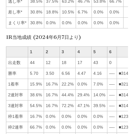
逃し率*
38.5%
37.5%
63.2%
46.7%
53.8%
66.7%
差し率*
30.8%
18.8%
10.5%
6.7%
0.0%
0.0%
まくり率*
30.8%
0.0%
0.0%
0.0%
0.0%
0.0%
1R当地成績 (2024年6月7日より)
1
2
3
4
5
6
出走数
44
12
18
17
43
0
勝率
5.70
3.50
6.56
4.47
4.16
—-
■31452
1着率
15.9%
16.7%
22.2%
0.0%
7.0%
—-
■32154
2連対率
38.6%
16.7%
44.4%
29.4%
14.0%
—-
■31425
3連対率
54.5%
16.7%
72.2%
47.1%
39.5%
—-
■31452
枠1着率
16.7%
0.0%
0.0%
0.0%
0.0%
—-
■12345
枠2連率
66.7%
0.0%
0.0%
0.0%
0.0%
—-
■12345