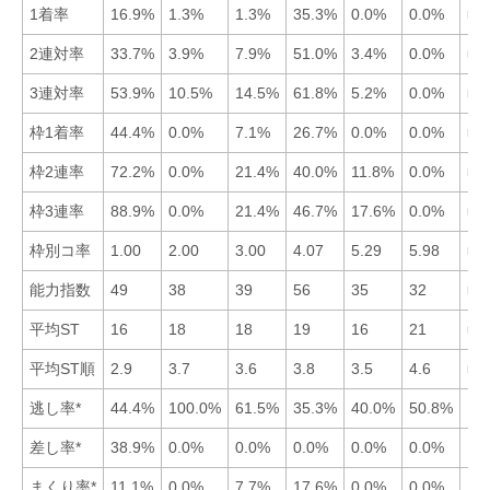
1着率
16.9%
1.3%
1.3%
35.3%
0.0%
0.0%
■4
2連対率
33.7%
3.9%
7.9%
51.0%
3.4%
0.0%
■4
3連対率
53.9%
10.5%
14.5%
61.8%
5.2%
0.0%
■4
枠1着率
44.4%
0.0%
7.1%
26.7%
0.0%
0.0%
■1
枠2連率
72.2%
0.0%
21.4%
40.0%
11.8%
0.0%
■1
枠3連率
88.9%
0.0%
21.4%
46.7%
17.6%
0.0%
■1
枠別コ率
1.00
2.00
3.00
4.07
5.29
5.98
■1
能力指数
49
38
39
56
35
32
■4
平均ST
16
18
18
19
16
21
■5
平均ST順
2.9
3.7
3.6
3.8
3.5
4.6
■1
逃し率*
44.4%
100.0%
61.5%
35.3%
40.0%
50.8%
差し率*
38.9%
0.0%
0.0%
0.0%
0.0%
0.0%
まくり率*
11.1%
0.0%
7.7%
17.6%
0.0%
0.0%