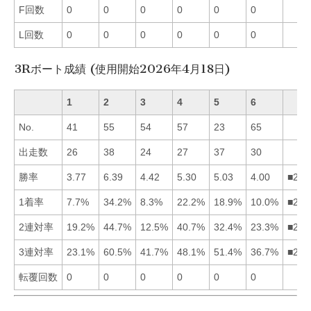
F回数
0
0
0
0
0
0
L回数
0
0
0
0
0
0
3Rボート成績 (使用開始2026年4月18日)
1
2
3
4
5
6
No.
41
55
54
57
23
65
出走数
26
38
24
27
37
30
勝率
3.77
6.39
4.42
5.30
5.03
4.00
■245
1着率
7.7%
34.2%
8.3%
22.2%
18.9%
10.0%
■245
2連対率
19.2%
44.7%
12.5%
40.7%
32.4%
23.3%
■245
3連対率
23.1%
60.5%
41.7%
48.1%
51.4%
36.7%
■254
転覆回数
0
0
0
0
0
0