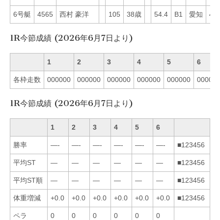
6号艇
4565
西村 豪洋
105
38歳
54.4
B1
愛知
45
1R今節成績 (2026年6月7日より)
1
2
3
4
5
6
各枠走数
000000
000000
000000
000000
000000
00000
1R今節成績 (2026年6月7日より)
1
2
3
4
5
6
勝率
—-
—-
—-
—-
—-
—-
■123456
平均ST
—
—
—
—
—
—
■123456
平均ST順
—
—
—
—
—
—
■123456
体重増減
+0.0
+0.0
+0.0
+0.0
+0.0
+0.0
■123456
ペラ
0
0
0
0
0
0