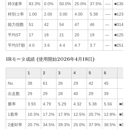
枠3連率
83.3%
0.0%
50.0%
25.0%
37.5%
—-
■13542
枠別コ率
1.00
2.00
3.00
4.00
5.38
—-
■12345
能力指数
51
42
54
47
46
—
■31452
平均ST
17
18
21
20
19
—
■12543
平均ST順
4.0
3.6
4.4
4.7
3.7
—
■25134
1Rモータ成績 (使用開始2026年4月18日)
1
2
3
4
5
6
No.
38
61
26
29
42
45
出走数
29
29
28
40
29
39
勝率
3.93
4.79
5.29
4.32
5.38
5.56
■653
1着率
10.3%
17.2%
17.9%
12.5%
20.7%
12.8%
■532
2連対率
20.7%
34.5%
39.3%
25.0%
37.9%
38.5%
■365