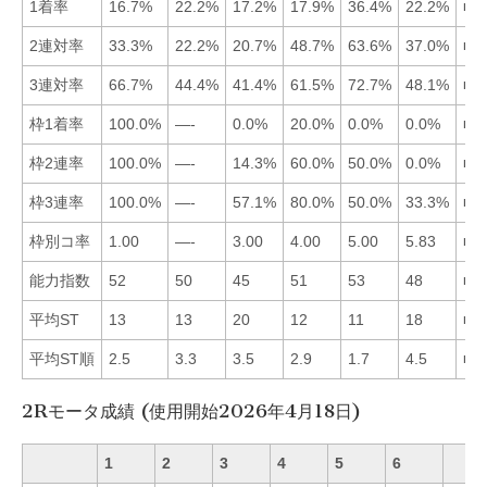
1着率
16.7%
22.2%
17.2%
17.9%
36.4%
22.2%
■5
2連対率
33.3%
22.2%
20.7%
48.7%
63.6%
37.0%
■5
3連対率
66.7%
44.4%
41.4%
61.5%
72.7%
48.1%
■5
枠1着率
100.0%
—-
0.0%
20.0%
0.0%
0.0%
■1
枠2連率
100.0%
—-
14.3%
60.0%
50.0%
0.0%
■1
枠3連率
100.0%
—-
57.1%
80.0%
50.0%
33.3%
■1
枠別コ率
1.00
—-
3.00
4.00
5.00
5.83
■1
能力指数
52
50
45
51
53
48
■5
平均ST
13
13
20
12
11
18
■5
平均ST順
2.5
3.3
3.5
2.9
1.7
4.5
■5
2Rモータ成績 (使用開始2026年4月18日)
1
2
3
4
5
6