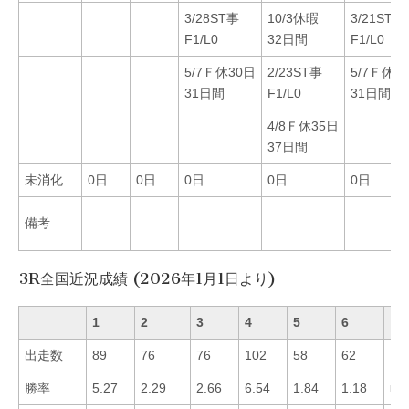
3/28ST事
10/3休暇
3/21ST事
F1/L0
32日間
F1/L0
5/7Ｆ休30日
2/23ST事
5/7Ｆ休3
31日間
F1/L0
31日間
4/8Ｆ休35日
37日間
未消化
0日
0日
0日
0日
0日
備考
3R全国近況成績 (2026年1月1日より)
1
2
3
4
5
6
出走数
89
76
76
102
58
62
勝率
5.27
2.29
2.66
6.54
1.84
1.18
■4