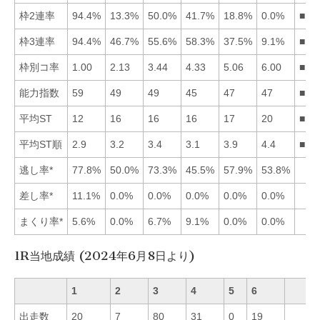
枠2連率
94.4%
13.3%
50.0%
41.7%
18.8%
0.0%
■13
枠3連率
94.4%
46.7%
55.6%
58.3%
37.5%
9.1%
■14
枠別コ率
1.00
2.13
3.44
4.33
5.06
6.00
■12
能力指数
59
49
49
45
47
47
■12
平均ST
12
16
16
16
17
20
■14
平均ST順
2.9
3.2
3.4
3.1
3.9
4.4
■14
逃し率*
77.8%
50.0%
73.3%
45.5%
57.9%
53.8%
差し率*
11.1%
0.0%
0.0%
0.0%
0.0%
0.0%
まくり率*
5.6%
0.0%
6.7%
9.1%
0.0%
0.0%
1R当地成績 (2024年6月8日より)
1
2
3
4
5
6
出走数
20
7
80
31
0
19