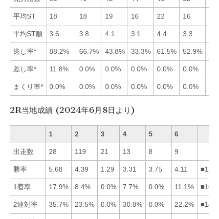
平均ST
18
18
19
16
22
16
■6
平均ST順
3.6
3.8
4.1
3.1
4.4
3.3
■4
逃し率*
88.2%
66.7%
43.8%
33.3%
61.5%
52.9%
差し率*
11.8%
0.0%
0.0%
0.0%
0.0%
0.0%
まくり率*
0.0%
0.0%
0.0%
0.0%
0.0%
0.0%
2R当地成績 (2024年6月8日より)
1
2
3
4
5
6
出走数
28
119
21
13
8
9
勝率
5.68
4.39
1.29
3.31
3.75
4.11
■126
1着率
17.9%
8.4%
0.0%
7.7%
0.0%
11.1%
■162
2連対率
35.7%
23.5%
0.0%
30.8%
0.0%
22.2%
■142