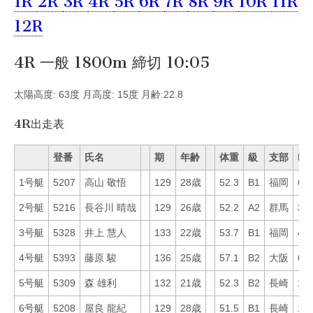
1R
2R
3R
4R
5R
6R
7R
8R
9R
10R
11R
12R
4R 一般 1800m 締切 10:05
太陽高度: 63度 月高度: 15度 月齢:22.8
4R出走表
登番
氏名
期
年齢
体重
級
支部
Mo
1号艇
5207
高山 敬悟
129
28歳
52.3
B1
福岡
63
2号艇
5216
長谷川 晴哉
129
26歳
52.2
A2
群馬
36
3号艇
5328
井上 慧人
133
22歳
53.7
B1
福岡
41
4号艇
5393
藤原 駿
136
25歳
57.1
B2
大阪
64
5号艇
5309
森 雄利
132
21歳
52.3
B2
長崎
16
6号艇
5208
屋良 龍紀
129
28歳
51.5
B1
長崎
14