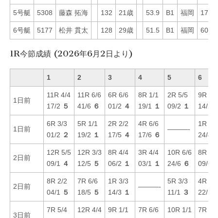
5号艇
5308
藤森 拓海
132
21歳
53.9
B1
福岡
17
6号艇
5177
松井 貫太
128
29歳
51.5
B1
福岡
60
1R今節成績 (2026年6月2日より)
1
2
3
4
5
6
11R 4/4
11R 6/6
6R 6/6
8R 1/1
2R 5/5
9R 5/
1日前
17/2
５
41/6
６
01/2
４
19/1
１
09/2
１
14/2
6R 3/3
5R 1/1
2R 2/2
4R 6/6
1R 2/
1日前
———-
01/2
２
19/2
１
17/5
４
17/6
６
24/4
12R 5/5
12R 3/3
8R 4/4
3R 4/4
10R 6/6
8R 1/
2日前
09/1
４
12/5
５
06/2
１
03/1
１
24/6
６
09/6
8R 2/2
7R 6/6
1R 3/3
5R 3/3
4R 5/
2日前
———-
04/1
５
18/5
５
14/3
１
11/1
３
22/5
7R 5/4
12R 4/4
9R 1/1
7R 6/6
10R 1/1
7R 2/
3日前