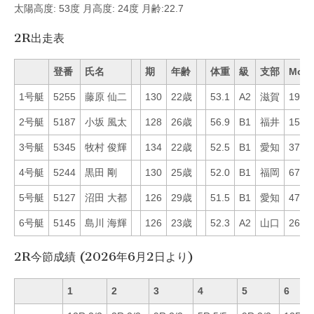
太陽高度: 53度 月高度: 24度 月齢:22.7
2R出走表
登番
氏名
期
年齢
体重
級
支部
Mo
1号艇
5255
藤原 仙二
130
22歳
53.1
A2
滋賀
19
2号艇
5187
小坂 風太
128
26歳
56.9
B1
福井
15
3号艇
5345
牧村 俊輝
134
22歳
52.5
B1
愛知
37
4号艇
5244
黒田 剛
130
25歳
52.0
B1
福岡
67
5号艇
5127
沼田 大都
126
29歳
51.5
B1
愛知
47
6号艇
5145
島川 海輝
126
23歳
52.3
A2
山口
26
2R今節成績 (2026年6月2日より)
1
2
3
4
5
6