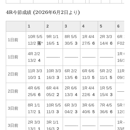
4R今節成績 (2026年6月2日より)
1
2
3
4
5
6
10R 5/5
9R 1/1
8R 5/5
1R 4/4
2R 3/3
6R 1/1
1日前
12/2
落
*
16/5
１
30/5
３
27/5
６
14/4
６
F02/1
4R 2/2
1R 6/6
1日前
———-
———-
———-
———-
13/2
４
16/1
11R 3/3
10R 3/3
6R 2/2
6R 6/6
5R 2/2
11R 2/
2日前
10/3
１
16/3
３
13/5
６
11/3
５
11/1
５
09/1
4R 6/6
6R 4/4
2R 6/6
1R 4/4
1R 5/5
2日前
———
25/6
６
05/2
２
13/3
４
22/6
４
15/4
３
8R 1/1
10R 5/5
6R 3/3
3R 6/6
7R 4/5
5R 5/5
3日前
17/2
１
11/3
３
04/2
３
40/6
５
36/6
６
12/1
2R 3/3
3R 1/1
1R 4/4
3日前
———-
———-
———-
13/1
１
16/3
２
33/5