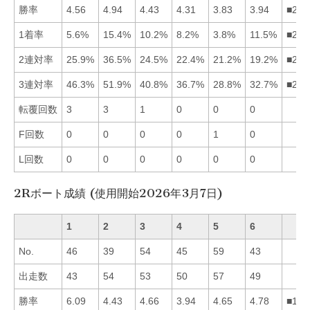
勝率
4.56
4.94
4.43
4.31
3.83
3.94
■213
1着率
5.6%
15.4%
10.2%
8.2%
3.8%
11.5%
■263
2連対率
25.9%
36.5%
24.5%
22.4%
21.2%
19.2%
■213
3連対率
46.3%
51.9%
40.8%
36.7%
28.8%
32.7%
■213
転覆回数
3
3
1
0
0
0
F回数
0
0
0
0
1
0
L回数
0
0
0
0
0
0
2Rボート成績 (使用開始2026年3月7日)
1
2
3
4
5
6
No.
46
39
54
45
59
43
出走数
43
54
53
50
57
49
勝率
6.09
4.43
4.66
3.94
4.65
4.78
■163