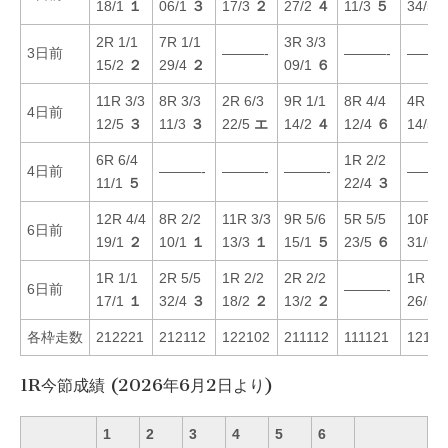
18/1
１
06/1
３
17/3
２
27/2
４
11/3
５
34/5
2R 1/1
7R 1/1
3R 3/3
3日前
———-
———-
———
15/2
２
29/4
２
09/1
６
11R 3/3
8R 3/3
2R 6/3
9R 1/1
8R 4/4
4R 4/
4日前
12/5
３
11/3
３
22/5
エ
14/2
４
12/4
６
14/5
6R 6/4
1R 2/2
4日前
———-
———-
———-
———
11/1
５
22/4
３
12R 4/4
8R 2/2
11R 3/3
9R 5/6
5R 5/5
10R 6
6日前
19/1
２
10/1
１
13/3
１
15/1
５
23/5
６
31/6
1R 1/1
2R 5/5
1R 2/2
2R 2/2
1R 3/
6日前
———-
17/1
１
32/4
３
18/2
２
13/2
２
26/5
各枠走数
212221
212112
122102
211112
111121
12112
1R今節成績 (2026年6月2日より)
1
2
3
4
5
6