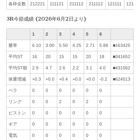
各枠走数
212221
111121
211112
211112
121111
12121
3R今節成績 (2026年6月2日より)
1
2
3
4
5
6
勝率
6.10
3.00
5.50
4.25
2.71
5.88
■163425
平均ST
16
20
15
15
20
18
■341652
平均ST順
2.9
4.7
2.6
2.2
3.1
4.0
■431562
体重増減
+0.3
+0.0
+0.4
+0.0
+0.0
-0.2
■624513
ペラ
0
0
0
0
0
0
リング
0
0
2
0
2
0
ピストン
0
0
0
0
0
0
ギア
0
0
0
0
0
0
電気
0
0
0
0
0
0