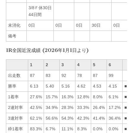
3/8Ｆ休30日
44日間
未消化
0日
0日
0日
30日
0日
0
備考
1R全国近況成績 (2026年1月1日より)
1
2
3
4
5
6
出走数
87
83
92
78
87
99
勝率
6.13
5.40
5.16
4.62
4.53
4.15
■12
1着率
27.6%
15.7%
16.3%
12.8%
8.0%
6.1%
■13
2連対率
42.5%
34.9%
28.3%
33.3%
26.4%
17.2%
■12
3連対率
62.1%
56.6%
54.3%
42.3%
41.4%
36.4%
■12
枠1着率
83.3%
6.7%
11.1%
8.3%
0.0%
0.0%
■13