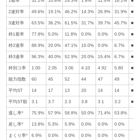
1着率
32.2%
10.6%
25.3%
1.6%
11.5%
18.1%
■13
2連対率
49.6%
19.1%
46.2%
14.3%
26.9%
31.9%
■13
3連対率
63.5%
36.2%
61.5%
31.7%
39.7%
45.7%
■13
枠1着率
77.8%
5.0%
11.8%
0.0%
0.0%
0.0%
■13
枠2連率
88.9%
20.0%
47.1%
10.0%
0.0%
6.7%
■13
枠3連率
96.3%
40.0%
52.9%
20.0%
15.4%
6.7%
■13
枠別コ率
1.00
2.05
3.06
4.10
4.92
5.80
■12
能力指数
60
45
52
44
47
49
■13
平均ST
14
17
13
20
14
14
■35
平均ST順
3.1
3.7
2.3
3.8
3.1
3.2
■35
逃し率*
75.9%
57.9%
58.8%
50.0%
71.4%
53.8%
差し率*
13.8%
5.3%
5.9%
0.0%
0.0%
0.0%
まくり率*
6.9%
0.0%
0.0%
0.0%
0.0%
0.0%