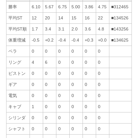
勝率
6.10
5.67
6.75
5.00
3.86
4.75
■312465
平均ST
12
20
14
15
16
22
■134526
平均ST順
1.7
3.4
3.1
2.0
3.6
4.8
■143256
体重増減
-0.5
+0.2
-0.4
-0.4
+0.3
+0.0
■134625
ペラ
0
0
0
0
0
0
リング
4
6
0
0
0
0
ピストン
0
0
0
0
0
0
ギア
0
0
0
0
0
0
電気
0
0
0
0
0
0
キャブ
1
0
0
0
0
0
シリンダ
0
0
0
0
0
0
シャフト
0
0
0
0
0
0