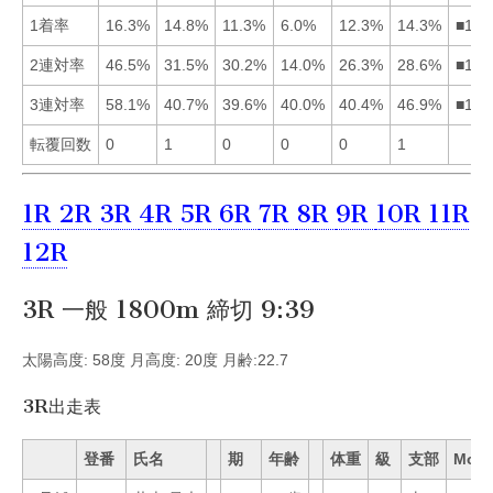
1着率
16.3%
14.8%
11.3%
6.0%
12.3%
14.3%
■126
2連対率
46.5%
31.5%
30.2%
14.0%
26.3%
28.6%
■123
3連対率
58.1%
40.7%
39.6%
40.0%
40.4%
46.9%
■162
転覆回数
0
1
0
0
0
1
1R
2R
3R
4R
5R
6R
7R
8R
9R
10R
11R
12R
3R 一般 1800m 締切 9:39
太陽高度: 58度 月高度: 20度 月齢:22.7
3R出走表
登番
氏名
期
年齢
体重
級
支部
Mo