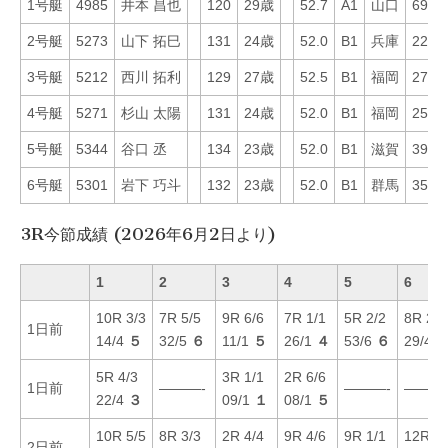
1号艇
4985
井本 昌也
120
29歳
52.7
A1
山口
69
2号艇
5273
山下 拓巳
131
24歳
52.0
B1
兵庫
22
3号艇
5212
西川 拓利
129
27歳
52.5
B1
福岡
27
4号艇
5271
杉山 太陽
131
24歳
52.0
B1
福岡
25
5号艇
5344
谷口 丞
134
23歳
52.0
B1
滋賀
39
6号艇
5301
岩下 巧斗
132
23歳
52.0
B1
群馬
35
3R今節成績 (2026年6月2日より)
1
2
3
4
5
6
10R 3/3
7R 5/5
9R 6/6
7R 1/1
5R 2/2
8R 2/2
1日前
14/4
５
32/5
６
11/1
５
26/1
４
53/6
６
29/4
5R 4/3
3R 1/1
2R 6/6
1日前
———-
———-
———
22/4
３
09/1
１
08/1
５
10R 5/5
8R 3/3
2R 4/4
9R 4/6
9R 1/1
12R 4/
2日前