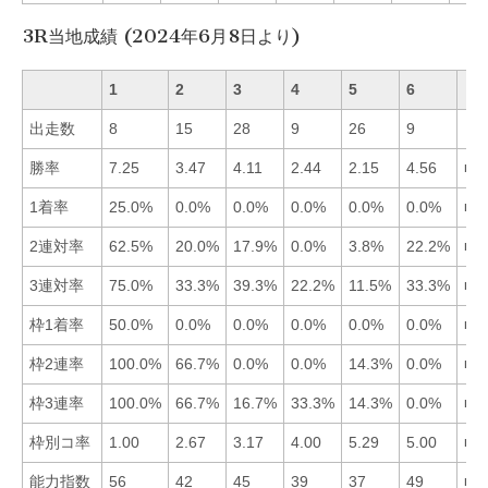
3R当地成績 (2024年6月8日より)
1
2
3
4
5
6
出走数
8
15
28
9
26
9
勝率
7.25
3.47
4.11
2.44
2.15
4.56
■1
1着率
25.0%
0.0%
0.0%
0.0%
0.0%
0.0%
■1
2連対率
62.5%
20.0%
17.9%
0.0%
3.8%
22.2%
■1
3連対率
75.0%
33.3%
39.3%
22.2%
11.5%
33.3%
■1
枠1着率
50.0%
0.0%
0.0%
0.0%
0.0%
0.0%
■1
枠2連率
100.0%
66.7%
0.0%
0.0%
14.3%
0.0%
■1
枠3連率
100.0%
66.7%
16.7%
33.3%
14.3%
0.0%
■1
枠別コ率
1.00
2.67
3.17
4.00
5.29
5.00
■1
能力指数
56
42
45
39
37
49
■1