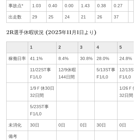
事故点*
1.03
0.40
0.00
1.43
0.38
0.27
出走数
29
25
24
21
26
37
2R選手休暇状況 (2025年11月1日より)
1
2
3
4
5
稼働日率
41.1%
8.4%
30.8%
28.0%
24.8%
11/22ST事
12/9休暇
5/13ST事
12/13ST
F1/L0
144日間
F1/L0
F1/L0
1/9Ｆ休30日
1/26Ｆ休
32日間
32日間
5/23ST事
F1/L0
未消化
30日
0日
0日
30日
0日
備考