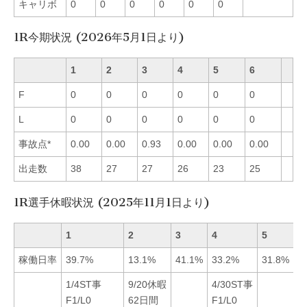
キャリボ
0
0
0
0
0
0
1R今期状況 (2026年5月1日より)
1
2
3
4
5
6
F
0
0
0
0
0
0
L
0
0
0
0
0
0
事故点*
0.00
0.00
0.93
0.00
0.00
0.00
出走数
38
27
27
26
23
25
1R選手休暇状況 (2025年11月1日より)
1
2
3
4
5
6
稼働日率
39.7%
13.1%
41.1%
33.2%
31.8%
3
1/4ST事
9/20休暇
4/30ST事
1
F1/L0
62日間
F1/L0
3