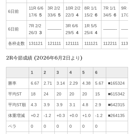
11R 6/6
3R 2/2
10R 2/2
8R 1/1
7R 1/1
9R 6/5
6日前
17/6
５
33/6
５
22/3
４
15/2
６
34/5
６
17/2
7R 2/2
3R 6/6
1R 5/5
6日前
———-
———-
———
26/3
３
29/5
４
25/4
４
各枠走数
131121
121111
121111
111121
112211
11321
2R今節成績 (2026年6月2日より)
1
2
3
4
5
6
勝率
6.67
2.71
3.14
2.29
4.38
5.67
■165324
平均ST
18
24
20
20
20
15
■615342
平均ST順
4.3
3.9
3.9
3.1
4.8
2.9
■642315
体重増減
+0.2
-1.2
+0.3
+0.0
+1.0
-1.2
■264135
ペラ
0
0
0
0
0
0