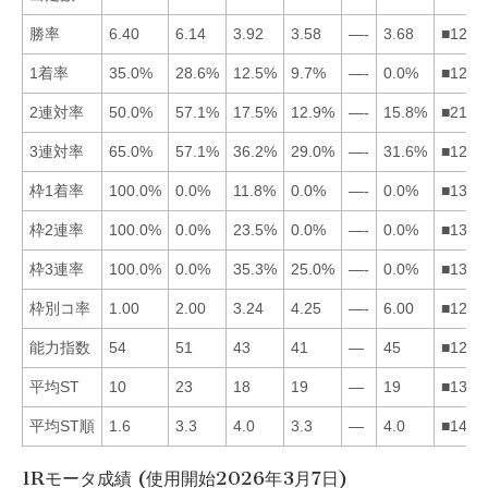
勝率
6.40
6.14
3.92
3.58
—-
3.68
■1236
1着率
35.0%
28.6%
12.5%
9.7%
—-
0.0%
■1234
2連対率
50.0%
57.1%
17.5%
12.9%
—-
15.8%
■2136
3連対率
65.0%
57.1%
36.2%
29.0%
—-
31.6%
■1236
枠1着率
100.0%
0.0%
11.8%
0.0%
—-
0.0%
■1324
枠2連率
100.0%
0.0%
23.5%
0.0%
—-
0.0%
■1324
枠3連率
100.0%
0.0%
35.3%
25.0%
—-
0.0%
■1342
枠別コ率
1.00
2.00
3.24
4.25
—-
6.00
■1234
能力指数
54
51
43
41
—
45
■1263
平均ST
10
23
18
19
—
19
■1346
平均ST順
1.6
3.3
4.0
3.3
—
4.0
■1426
1Rモータ成績 (使用開始2026年3月7日)