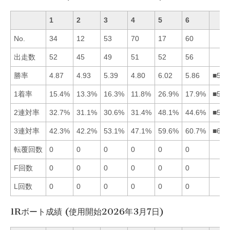
1
2
3
4
5
6
No.
34
12
53
70
17
60
出走数
52
45
49
51
52
56
勝率
4.87
4.93
5.39
4.80
6.02
5.86
■563
1着率
15.4%
13.3%
16.3%
11.8%
26.9%
17.9%
■563
2連対率
32.7%
31.1%
30.6%
31.4%
48.1%
44.6%
■561
3連対率
42.3%
42.2%
53.1%
47.1%
59.6%
60.7%
■653
転覆回数
0
0
0
0
0
0
F回数
0
0
0
0
0
0
L回数
0
0
0
0
0
0
1Rボート成績 (使用開始2026年3月7日)