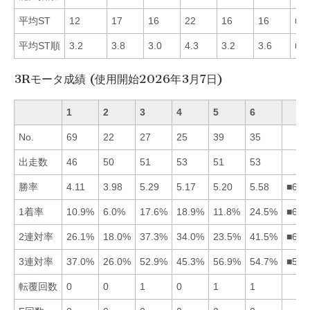
平均ST
12
17
16
22
16
16
■1
平均ST順
3.2
3.8
3.0
4.3
3.2
3.6
■3
3Rモータ成績 (使用開始2026年3月7日)
1
2
3
4
5
6
No.
69
22
27
25
39
35
出走数
46
50
51
53
51
53
勝率
4.11
3.98
5.29
5.17
5.20
5.58
■635
1着率
10.9%
6.0%
17.6%
18.9%
11.8%
24.5%
■643
2連対率
26.1%
18.0%
37.3%
34.0%
23.5%
41.5%
■634
3連対率
37.0%
26.0%
52.9%
45.3%
56.9%
54.7%
■563
転覆回数
0
0
1
0
1
1