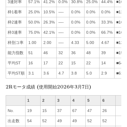
3連対率
57.1%
41.2%
0.0%
30.8%
25.0%
44.4%
■162
枠1着率
25.0%
10.5%
—-
0.0%
0.0%
0.0%
■124
枠2連率
50.0%
26.3%
—-
0.0%
0.0%
33.3%
■162
枠3連率
75.0%
42.1%
—-
0.0%
0.0%
66.7%
■162
枠別コ率
1.00
2.00
—-
4.33
5.00
4.67
■124
能力指数
51
46
32
36
48
39
■152
平均ST
16
17
22
15
22
14
■641
平均ST順
3.1
3.6
4.7
3.8
5.0
2.9
■612
2Rモータ成績 (使用開始2026年3月7日)
1
2
3
4
5
6
No.
19
15
37
67
47
26
出走数
54
52
49
49
52
52