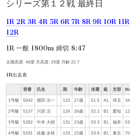
シリーズ第１２戦 最終日
1R
2R
3R
4R
5R
6R
7R
8R
9R
10R
11R
12R
1R 一般 1800m 締切 8:47
太陽高度: 48度 月高度: 29度 月齢:22.7
1R出走表
登番
氏名
期
年齢
体重
級
支部
Mo
1号艇
5042
畑田 汰一
122
27歳
51.5
A1
埼玉
34
2号艇
5137
川原 涼
126
26歳
52.2
B1
愛知
12
3号艇
5282
中本 大樹
131
23歳
53.3
B1
福井
53
4号艇
5331
佐藤 永梧
133
22歳
53.6
B1
東京
70