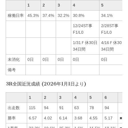
1
2
3
4
5
稼働日率
45.3%
37.4%
32.2%
30.8%
34.1%
12/24ST事
2/28ST事
F1/L0
F1/L0
1/31Ｆ休30日
4/16Ｆ休30日
34日間
34日間
未消化
0日
0日
0日
0日
0日
備考
3R全国近況成績 (2026年1月1日より)
1
2
3
4
5
6
出走数
115
94
91
63
78
94
勝率
6.57
4.02
6.14
3.68
4.55
5.17
■13