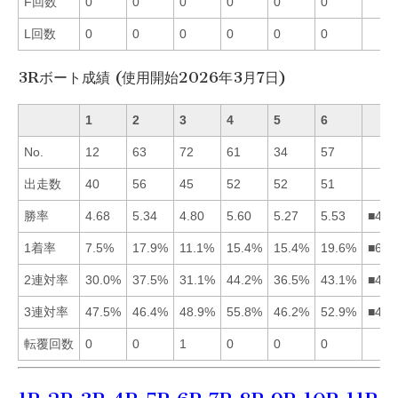
F回数
0
0
0
0
0
0
L回数
0
0
0
0
0
0
3Rボート成績 (使用開始2026年3月7日)
1
2
3
4
5
6
No.
12
63
72
61
34
57
出走数
40
56
45
52
52
51
勝率
4.68
5.34
4.80
5.60
5.27
5.53
■462
1着率
7.5%
17.9%
11.1%
15.4%
15.4%
19.6%
■624
2連対率
30.0%
37.5%
31.1%
44.2%
36.5%
43.1%
■462
3連対率
47.5%
46.4%
48.9%
55.8%
46.2%
52.9%
■463
転覆回数
0
0
1
0
0
0