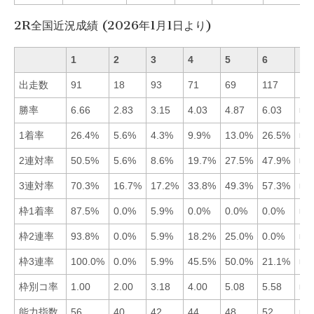
2R全国近況成績 (2026年1月1日より)
1
2
3
4
5
6
出走数
91
18
93
71
69
117
勝率
6.66
2.83
3.15
4.03
4.87
6.03
■1
1着率
26.4%
5.6%
4.3%
9.9%
13.0%
26.5%
■6
2連対率
50.5%
5.6%
8.6%
19.7%
27.5%
47.9%
■1
3連対率
70.3%
16.7%
17.2%
33.8%
49.3%
57.3%
■1
枠1着率
87.5%
0.0%
5.9%
0.0%
0.0%
0.0%
■1
枠2連率
93.8%
0.0%
5.9%
18.2%
25.0%
0.0%
■1
枠3連率
100.0%
0.0%
5.9%
45.5%
50.0%
21.1%
■1
枠別コ率
1.00
2.00
3.18
4.00
5.08
5.58
■1
能力指数
56
40
42
44
48
52
■1