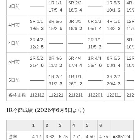
1R 1/1
6R 2/2
1R 5/5
4R 3/1
3日前
———-
———-
17/5
４
18/5
４
10/1
２
19/2
9R 1/1
9R 6/6
8R 3/3
6R 3/3
4R 1/1
12R 1/
4日前
19/5
３
15/2
５
18/6
２
05/1
４
13/3
２
11/6
3R 4/2
2R 1/1
8R 5/5
4日前
———-
———-
———-
12/2
５
11/5
３
10/1
2R 5/2
8R 4/6
6R 4/4
1R 4/4
8R 6/5
12R 4/
5日前
21/4
６
11/2
２
17/4
４
36/4
６
08/1
４
10/2
1R 2/2
1R 1/1
3R 2/2
5日前
———-
———-
———
31/2
３
26/1
２
20/4
３
各枠走数
112112
112121
211211
112201
122111
21212
1R今節成績 (2026年6月5日より)
1
2
3
4
5
6
勝率
4.12
3.62
5.75
2.71
4.50
4.75
■365124