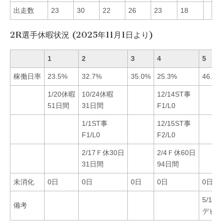
出走数
23
30
22
26
23
18
2R選手休暇状況 (2025年11月1日より)
1
2
3
4
5
稼働日率
23.5%
32.7%
35.0%
25.3%
46.2%
1/20休暇
10/24休暇
12/14ST事
51日間
31日間
F1/L0
1/1ST事
12/15ST事
F1/L0
F2/L0
2/17Ｆ休30日
2/4Ｆ休60日
31日間
94日間
未消化
0日
0日
0日
0日
0日
5/11
備考
デビ