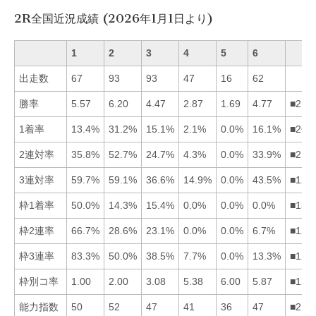
2R全国近況成績 (2026年1月1日より)
1
2
3
4
5
6
出走数
67
93
93
47
16
62
勝率
5.57
6.20
4.47
2.87
1.69
4.77
■216
1着率
13.4%
31.2%
15.1%
2.1%
0.0%
16.1%
■263
2連対率
35.8%
52.7%
24.7%
4.3%
0.0%
33.9%
■216
3連対率
59.7%
59.1%
36.6%
14.9%
0.0%
43.5%
■126
枠1着率
50.0%
14.3%
15.4%
0.0%
0.0%
0.0%
■132
枠2連率
66.7%
28.6%
23.1%
0.0%
0.0%
6.7%
■123
枠3連率
83.3%
50.0%
38.5%
7.7%
0.0%
13.3%
■123
枠別コ率
1.00
2.00
3.08
5.38
6.00
5.87
■123
能力指数
50
52
47
41
36
47
■213