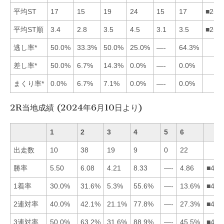
平均ST
17
15
19
24
15
17
■256
平均ST順
3.4
2.8
3.5
4.5
3.1
3.5
■251
逃し率*
50.0%
33.3%
50.0%
25.0%
—-
64.3%
差し率*
50.0%
6.7%
14.3%
0.0%
—-
0.0%
まくり率*
0.0%
6.7%
7.1%
0.0%
—-
0.0%
2R当地成績 (2024年6月10日より)
1
2
3
4
5
6
出走数
10
38
19
9
0
22
勝率
5.50
6.08
4.21
8.33
—-
4.86
■421
1着率
30.0%
31.6%
5.3%
55.6%
—-
13.6%
■421
2連対率
40.0%
42.1%
21.1%
77.8%
—-
27.3%
■421
3連対率
50.0%
63.2%
31.6%
88.9%
—-
45.5%
■421