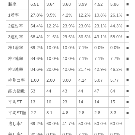
勝率
6.51
3.64
3.68
3.99
4.52
5.86
■16
1着率
27.8%
9.5%
4.2%
12.2%
10.8%
26.1%
■16
2連対率
54.4%
12.2%
23.9%
23.0%
23.1%
44.3%
■16
3連対率
68.4%
21.6%
29.6%
36.5%
43.1%
58.0%
■16
枠1着率
69.2%
10.0%
10.0%
7.1%
0.0%
0.0%
■12
枠2連率
84.6%
10.0%
40.0%
7.1%
7.1%
7.7%
■13
枠3連率
84.6%
20.0%
40.0%
21.4%
42.9%
46.2%
■16
枠別コ率
1.00
2.00
3.00
4.14
5.07
5.77
■12
能力指数
53
44
43
44
47
64
■61
平均ST
13
16
23
14
14
15
■15
平均ST順
2.2
3.1
4.8
2.8
2.8
3.3
■15
逃し率*
69.2%
60.0%
41.7%
50.0%
50.0%
60.0%
差し率*
30.8%
0.0%
0.0%
7.1%
0.0%
0.0%