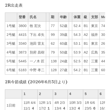
2R出走表
登番
氏名
期
年齢
体重
級
支部
Mo
1号艇
3800
牧 宏次
77
52歳
52.4
B1
東京
74
2号艇
4415
下出 卓矢
99
39歳
54.3
A2
福井
30
3号艇
3340
池田 雷太
62
60歳
53.1
B1
東京
26
4号艇
3873
別府 昌樹
79
50歳
53.9
A2
広島
35
5号艇
5445
一ノ木 匠
138
24歳
52.5
B2
三重
44
6号艇
5183
中野 孝二
128
27歳
54.2
B1
三重
60
2R今節成績 (2026年6月5日より)
1
2
3
4
5
6
11R 4/4
12R 1/1
4R 2/3
10R 3/3
1R 6/6
12R 4
1日前
11/1
４
17/2
１
13/4
４
13/2
４
23/5
６
16/1