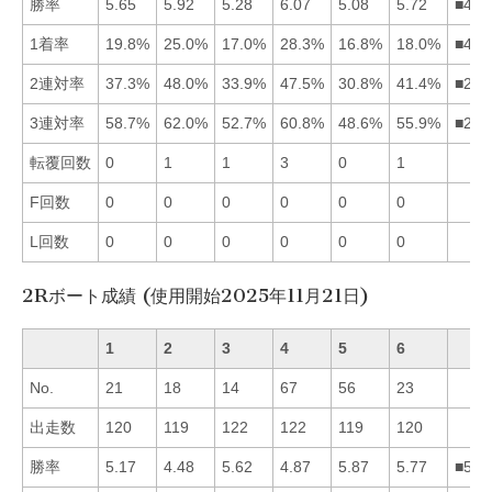
勝率
5.65
5.92
5.28
6.07
5.08
5.72
■426
1着率
19.8%
25.0%
17.0%
28.3%
16.8%
18.0%
■421
2連対率
37.3%
48.0%
33.9%
47.5%
30.8%
41.4%
■246
3連対率
58.7%
62.0%
52.7%
60.8%
48.6%
55.9%
■241
転覆回数
0
1
1
3
0
1
F回数
0
0
0
0
0
0
L回数
0
0
0
0
0
0
2Rボート成績 (使用開始2025年11月21日)
1
2
3
4
5
6
No.
21
18
14
67
56
23
出走数
120
119
122
122
119
120
勝率
5.17
4.48
5.62
4.87
5.87
5.77
■563