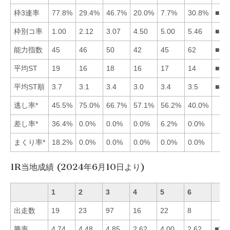
枠3連率
77.8%
29.4%
46.7%
20.0%
7.7%
30.8%
■13
枠別コ率
1.00
2.12
3.07
4.50
5.00
5.46
■12
能力指数
45
46
50
42
45
62
■63
平均ST
19
16
18
16
17
14
■62
平均ST順
3.7
3.1
3.4
3.0
3.4
3.5
■42
逃し率*
45.5%
75.0%
66.7%
57.1%
56.2%
40.0%
差し率*
36.4%
0.0%
0.0%
0.0%
6.2%
0.0%
まくり率*
18.2%
0.0%
0.0%
0.0%
0.0%
0.0%
1R当地成績 (2024年6月10日より)
1
2
3
4
5
6
出走数
19
23
97
16
22
8
勝率
4.74
4.48
4.85
2.62
4.00
2.62
■31