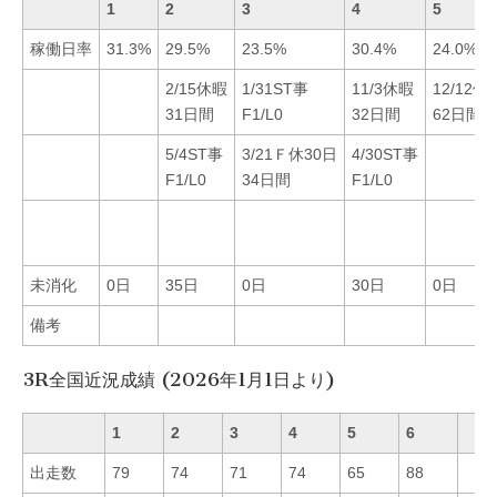
1
2
3
4
5
稼働日率
31.3%
29.5%
23.5%
30.4%
24.0%
2/15休暇
1/31ST事
11/3休暇
12/12休
31日間
F1/L0
32日間
62日間
5/4ST事
3/21Ｆ休30日
4/30ST事
F1/L0
34日間
F1/L0
未消化
0日
35日
0日
30日
0日
備考
3R全国近況成績 (2026年1月1日より)
1
2
3
4
5
6
出走数
79
74
71
74
65
88