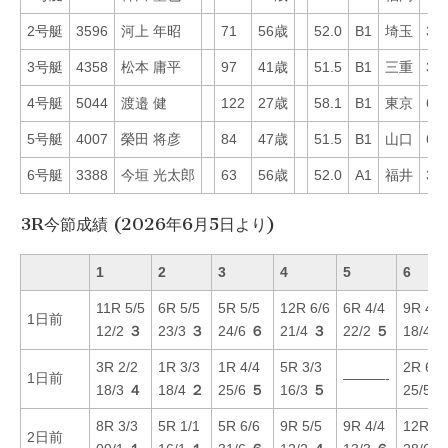
2号艇
3596
河上 年昭
71
56歳
52.0
B1
埼玉
37
3号艇
4358
松本 庸平
97
41歳
51.5
B1
三重
38
4号艇
5044
渡邉 健
122
27歳
58.1
B1
東京
64
5号艇
4007
榮田 将彦
84
47歳
51.5
B1
山口
65
6号艇
3388
今垣 光太郎
63
56歳
52.0
A1
福井
31
3R今節成績 (2026年6月5日より)
1
2
3
4
5
6
11R 5/5
6R 5/5
5R 5/5
12R 6/6
6R 4/4
9R 4/4
1日前
12/2
３
23/3
３
24/6
６
21/4
３
22/2
５
18/4
3R 2/2
1R 3/3
1R 4/4
5R 3/3
2R 6/6
1日前
———-
18/3
４
18/4
２
25/6
５
16/3
５
25/5
8R 3/3
5R 1/1
5R 6/6
9R 5/5
9R 4/4
12R 1/
2日前