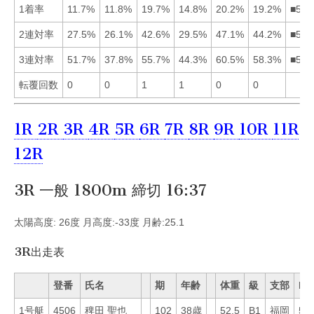
1着率
11.7%
11.8%
19.7%
14.8%
20.2%
19.2%
■536
2連対率
27.5%
26.1%
42.6%
29.5%
47.1%
44.2%
■563
3連対率
51.7%
37.8%
55.7%
44.3%
60.5%
58.3%
■563
転覆回数
0
0
1
1
0
0
1R
2R
3R
4R
5R
6R
7R
8R
9R
10R
11R
12R
3R 一般 1800m 締切 16:37
太陽高度: 26度 月高度:-33度 月齢:25.1
3R出走表
登番
氏名
期
年齢
体重
級
支部
Mo
1号艇
4506
稗田 聖也
102
38歳
52.5
B1
福岡
50