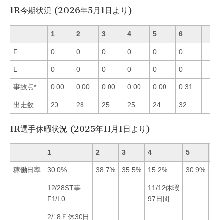
1R今期状況 (2026年5月1日より)
1
2
3
4
5
6
F
0
0
0
0
0
0
L
0
0
0
0
0
0
事故点*
0.00
0.00
0.00
0.00
0.00
0.31
出走数
20
28
25
25
24
32
1R選手休暇状況 (2025年11月1日より)
1
2
3
4
5
6
稼働日率
30.0%
38.7%
35.5%
15.2%
30.9%
41
12/28ST事
11/12休暇
1
F1/L0
97日間
F1
2/18Ｆ休30日
3