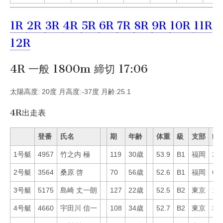
1R
2R
3R
4R
5R
6R
7R
8R
9R
10R
11R
12R
4R 一般 1800m 締切 17:06
太陽高度: 20度 月高度:-37度 月齢:25.1
4R出走表
登番
氏名
期
年齢
体重
級
支部
Mo
1号艇
4957
竹之内 極
119
30歳
53.9
B1
福岡
21
2号艇
3564
桑原 啓
70
56歳
52.6
B1
福岡
67
3号艇
5175
島崎 丈一朗
127
22歳
52.5
B2
東京
14
4号艇
4660
宇田川 信一
108
34歳
52.7
B2
東京
33