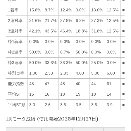
1着率
15.8%
8.7%
12.4%
0.0%
13.6%
12.5%
■15
2連対率
31.6%
21.7%
27.8%
6.2%
27.3%
12.5%
■13
3連対率
42.1%
43.5%
46.4%
18.8%
31.8%
12.5%
■32
枠1着率
0.0%
0.0%
0.0%
0.0%
0.0%
0.0%
■12
枠2連率
50.0%
0.0%
6.7%
50.0%
0.0%
0.0%
■14
枠3連率
50.0%
33.3%
33.3%
50.0%
25.0%
0.0%
■14
枠別コ率
1.00
2.33
2.93
4.00
5.00
6.00
■12
能力指数
45
47
48
40
44
61
■63
平均ST
15
16
18
19
18
14
■61
平均ST順
3.0
2.6
3.5
3.5
3.5
3.9
■21
1Rモータ成績 (使用開始2025年12月27日)