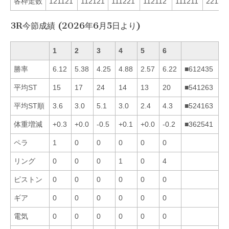
各枠走数
121121
112121
111221
112112
111211
22121
3R今節成績 (2026年6月5日より)
1
2
3
4
5
6
勝率
6.12
5.38
4.25
4.88
2.57
6.22
■612435
平均ST
15
17
24
14
13
20
■541263
平均ST順
3.6
3.0
5.1
3.0
2.4
4.3
■524163
体重増減
+0.3
+0.0
-0.5
+0.1
+0.0
-0.2
■362541
ペラ
1
0
0
0
0
0
リング
0
0
0
1
0
4
ピストン
0
0
0
0
0
0
ギア
0
0
0
0
0
0
電気
0
0
0
0
0
0