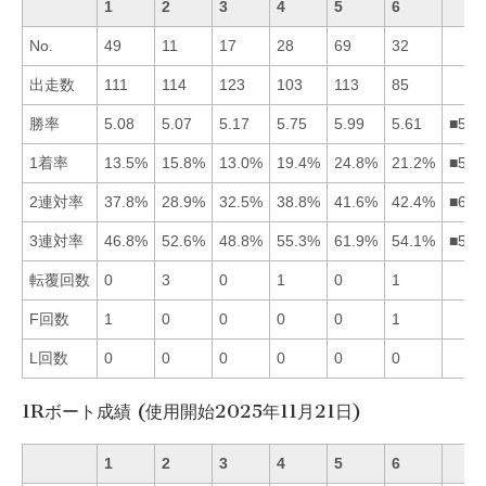
1
2
3
4
5
6
No.
49
11
17
28
69
32
出走数
111
114
123
103
113
85
勝率
5.08
5.07
5.17
5.75
5.99
5.61
■546
1着率
13.5%
15.8%
13.0%
19.4%
24.8%
21.2%
■564
2連対率
37.8%
28.9%
32.5%
38.8%
41.6%
42.4%
■654
3連対率
46.8%
52.6%
48.8%
55.3%
61.9%
54.1%
■546
転覆回数
0
3
0
1
0
1
F回数
1
0
0
0
0
1
L回数
0
0
0
0
0
0
1Rボート成績 (使用開始2025年11月21日)
1
2
3
4
5
6