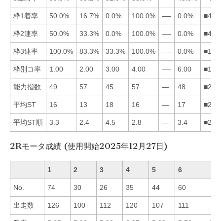
枠1着率
50.0%
16.7%
0.0%
100.0%
—-
0.0%
■412
枠2連率
50.0%
33.3%
0.0%
100.0%
—-
0.0%
■412
枠3連率
100.0%
83.3%
33.3%
100.0%
—-
0.0%
■142
枠別コ率
1.00
2.00
3.00
4.00
—-
6.00
■123
能力指数
49
57
45
57
—
48
■241
平均ST
16
13
18
16
—
17
■241
平均ST順
3.3
2.4
4.5
2.8
—
3.4
■241
2Rモータ成績 (使用開始2025年12月27日)
1
2
3
4
5
6
No.
74
30
26
35
44
60
出走数
126
100
112
120
107
111