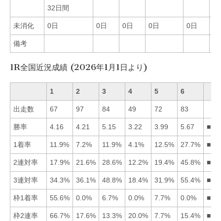
32日間
3
未消化
0日
0日
0日
0日
0日
0
備考
1R全国近況成績 (2026年1月1日より)
1
2
3
4
5
6
出走数
67
97
84
49
72
83
勝率
4.16
4.21
5.15
3.22
3.99
5.67
■63
1着率
11.9%
7.2%
11.9%
4.1%
12.5%
27.7%
■65
2連対率
17.9%
21.6%
28.6%
12.2%
19.4%
45.8%
■63
3連対率
34.3%
36.1%
48.8%
18.4%
31.9%
55.4%
■63
枠1着率
55.6%
0.0%
6.7%
0.0%
7.7%
0.0%
■15
枠2連率
66.7%
17.6%
13.3%
20.0%
7.7%
15.4%
■14