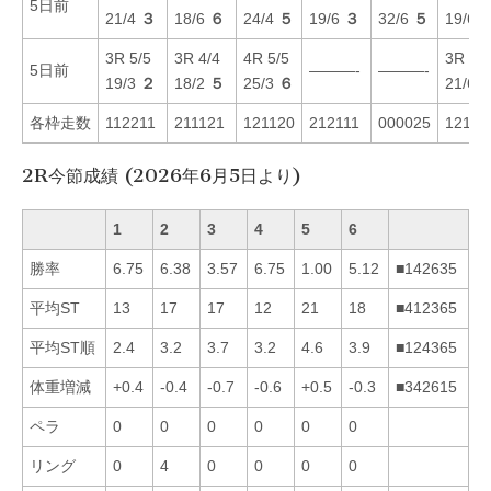
5日前
21/4
３
18/6
６
24/4
５
19/6
３
32/6
５
19/6
3R 5/5
3R 4/4
4R 5/5
3R 6/6
5日前
———-
———-
19/3
２
18/2
５
25/3
６
21/6
各枠走数
112211
211121
121120
212111
000025
12121
2R今節成績 (2026年6月5日より)
1
2
3
4
5
6
勝率
6.75
6.38
3.57
6.75
1.00
5.12
■142635
平均ST
13
17
17
12
21
18
■412365
平均ST順
2.4
3.2
3.7
3.2
4.6
3.9
■124365
体重増減
+0.4
-0.4
-0.7
-0.6
+0.5
-0.3
■342615
ペラ
0
0
0
0
0
0
リング
0
4
0
0
0
0