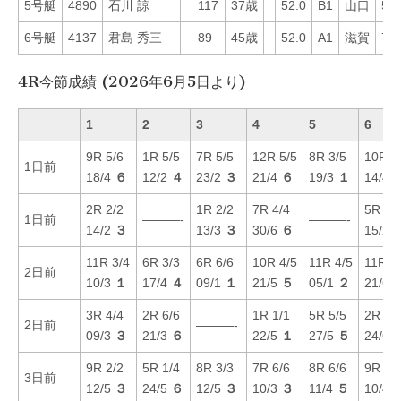
5号艇
4890
石川 諒
117
37歳
52.0
B1
山口
57
6号艇
4137
君島 秀三
89
45歳
52.0
A1
滋賀
73
4R今節成績 (2026年6月5日より)
1
2
3
4
5
6
9R 5/6
1R 5/5
7R 5/5
12R 5/5
8R 3/5
10R 1
1日前
18/4
６
12/2
４
23/2
３
21/4
６
19/3
１
14/4
2R 2/2
1R 2/2
7R 4/4
5R 6/
1日前
———-
———-
14/2
３
13/3
３
30/6
６
15/2
11R 3/4
6R 3/3
6R 6/6
10R 4/5
11R 4/5
11R 1
2日前
10/3
１
17/4
４
09/1
１
21/5
５
05/1
２
21/6
3R 4/4
2R 6/6
1R 1/1
5R 5/5
2R 2/
2日前
———-
09/3
３
21/3
６
22/5
１
27/5
５
24/6
9R 2/2
5R 1/4
8R 3/3
7R 6/6
8R 6/6
9R 3/
3日前
12/5
３
24/5
６
12/5
３
10/3
３
11/4
５
10/4