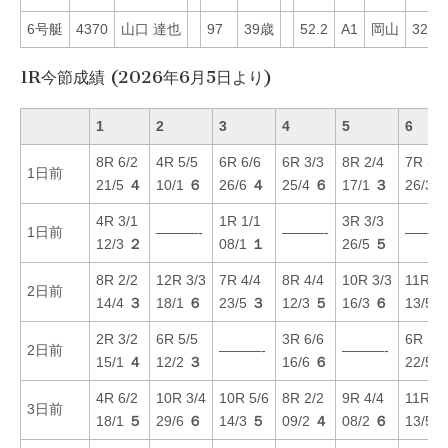
6号艇
4370
山口 達也
97
39歳
52.2
A1
岡山
32
1R今節成績 (2026年6月5日より)
1
2
3
4
5
6
8R 6/2
4R 5/5
6R 6/6
6R 3/3
8R 2/4
7R 3/3
1日前
21/5
４
10/1
６
26/6
４
25/4
６
17/1
３
26/3
4R 3/1
1R 1/1
3R 3/3
1日前
———-
———-
———
12/3
２
08/1
１
26/5
５
8R 2/2
12R 3/3
7R 4/4
8R 4/4
10R 3/3
11R 5/
2日前
14/4
３
18/1
６
23/5
３
12/3
５
16/3
６
13/5
2R 3/2
6R 5/5
3R 6/6
6R 1/1
2日前
———-
———-
15/1
４
12/2
３
16/6
６
22/5
4R 6/2
10R 3/4
10R 5/6
8R 2/2
9R 4/4
11R 2/
3日前
18/1
５
29/6
６
14/3
５
09/2
４
08/2
６
13/5