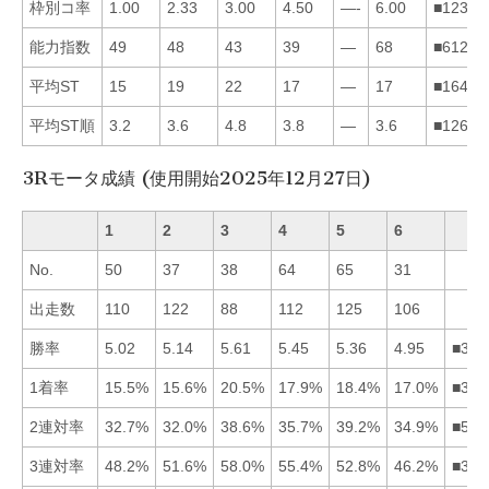
枠別コ率
1.00
2.33
3.00
4.50
—-
6.00
■12346
能力指数
49
48
43
39
—
68
■61234
平均ST
15
19
22
17
—
17
■16423
平均ST順
3.2
3.6
4.8
3.8
—
3.6
■12643
3Rモータ成績 (使用開始2025年12月27日)
1
2
3
4
5
6
No.
50
37
38
64
65
31
出走数
110
122
88
112
125
106
勝率
5.02
5.14
5.61
5.45
5.36
4.95
■345
1着率
15.5%
15.6%
20.5%
17.9%
18.4%
17.0%
■354
2連対率
32.7%
32.0%
38.6%
35.7%
39.2%
34.9%
■534
3連対率
48.2%
51.6%
58.0%
55.4%
52.8%
46.2%
■345