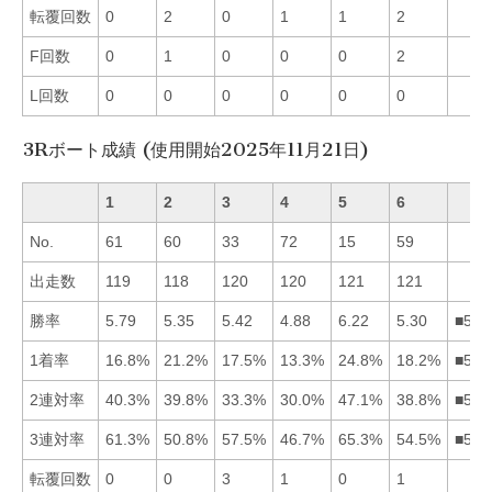
転覆回数
0
2
0
1
1
2
F回数
0
1
0
0
0
2
L回数
0
0
0
0
0
0
3Rボート成績 (使用開始2025年11月21日)
1
2
3
4
5
6
No.
61
60
33
72
15
59
出走数
119
118
120
120
121
121
勝率
5.79
5.35
5.42
4.88
6.22
5.30
■513
1着率
16.8%
21.2%
17.5%
13.3%
24.8%
18.2%
■526
2連対率
40.3%
39.8%
33.3%
30.0%
47.1%
38.8%
■512
3連対率
61.3%
50.8%
57.5%
46.7%
65.3%
54.5%
■513
転覆回数
0
0
3
1
0
1