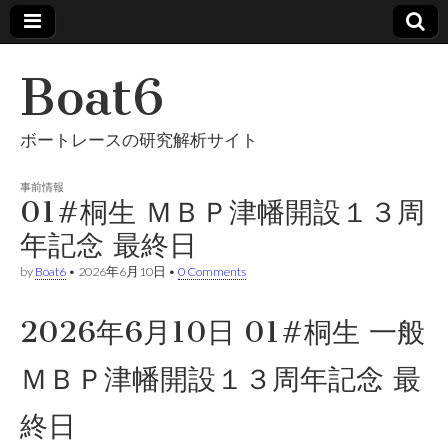
Boat6
ボートレースの研究解析サイト
事前情報
01#桐生 ＭＢＰ津幡開設１３周
年記念 最終日
by
Boat6
•
2026年6月10日
•
0 Comments
2026年6月10日 01#桐生 一般
ＭＢＰ津幡開設１３周年記念 最
終日