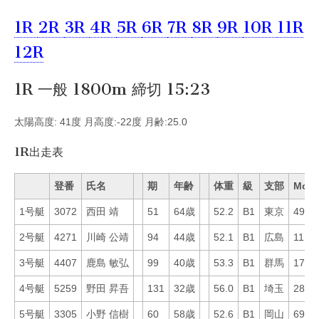
1R
2R
3R
4R
5R
6R
7R
8R
9R
10R
11R
12R
1R 一般 1800m 締切 15:23
太陽高度: 41度 月高度:-22度 月齢:25.0
1R出走表
登番
氏名
期
年齢
体重
級
支部
Mo
1号艇
3072
西田 靖
51
64歳
52.2
B1
東京
49
2号艇
4271
川崎 公靖
94
44歳
52.1
B1
広島
11
3号艇
4407
鹿島 敏弘
99
40歳
53.3
B1
群馬
17
4号艇
5259
野田 昇吾
131
32歳
56.0
B1
埼玉
28
5号艇
3305
小野 信樹
60
58歳
52.6
B1
岡山
69