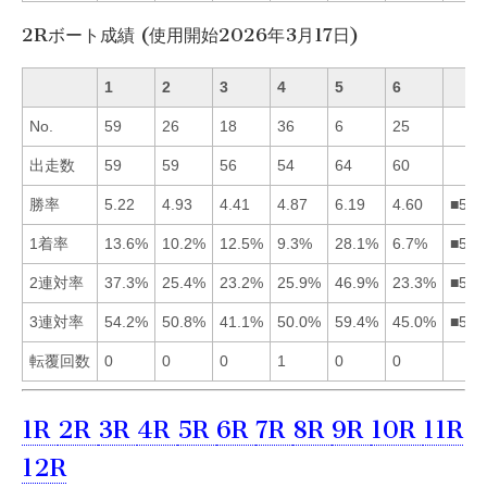
2Rボート成績 (使用開始2026年3月17日)
1
2
3
4
5
6
No.
59
26
18
36
6
25
出走数
59
59
56
54
64
60
勝率
5.22
4.93
4.41
4.87
6.19
4.60
■512
1着率
13.6%
10.2%
12.5%
9.3%
28.1%
6.7%
■513
2連対率
37.3%
25.4%
23.2%
25.9%
46.9%
23.3%
■514
3連対率
54.2%
50.8%
41.1%
50.0%
59.4%
45.0%
■512
転覆回数
0
0
0
1
0
0
1R
2R
3R
4R
5R
6R
7R
8R
9R
10R
11R
12R