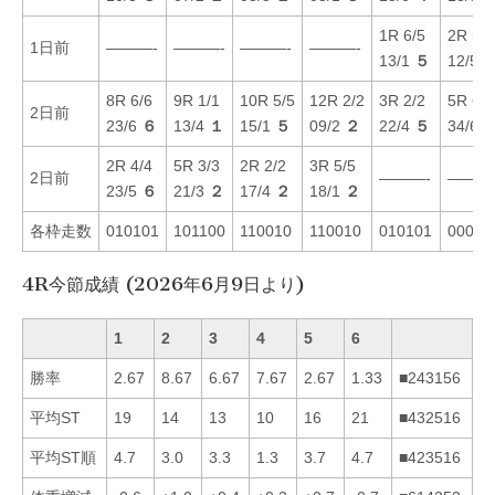
1R 6/5
2R 5/6
1日前
———-
———-
———-
———-
13/1
５
12/5
8R 6/6
9R 1/1
10R 5/5
12R 2/2
3R 2/2
5R 6/6
2日前
23/6
６
13/4
１
15/1
５
09/2
２
22/4
５
34/6
2R 4/4
5R 3/3
2R 2/2
3R 5/5
2日前
———-
———
23/5
６
21/3
２
17/4
２
18/1
２
各枠走数
010101
101100
110010
110010
010101
00001
4R今節成績 (2026年6月9日より)
1
2
3
4
5
6
勝率
2.67
8.67
6.67
7.67
2.67
1.33
■243156
平均ST
19
14
13
10
16
21
■432516
平均ST順
4.7
3.0
3.3
1.3
3.7
4.7
■423516