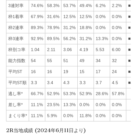
3連対率
74.6%
58.3%
53.7%
49.4%
6.2%
2.2%
■12
枠1着率
67.9%
31.6%
12.5%
12.5%
0.0%
0.0%
■12
枠2連率
89.3%
78.9%
31.2%
18.8%
0.0%
0.0%
■12
枠3連率
92.9%
89.5%
56.2%
31.2%
13.3%
0.0%
■12
枠別コ率
1.04
2.11
3.06
4.19
5.53
6.00
■12
能力指数
54
55
51
49
34
32
■21
平均ST
16
16
19
15
17
24
■41
平均ST順
3.3
3.4
4.3
3.3
3.7
4.5
■41
逃し率*
66.7%
52.9%
53.3%
52.9%
28.6%
57.8%
差し率*
11.1%
23.5%
13.3%
0.0%
0.0%
0.0%
まくり率*
11.1%
5.9%
0.0%
11.8%
0.0%
0.0%
2R当地成績 (2024年6月11日より)