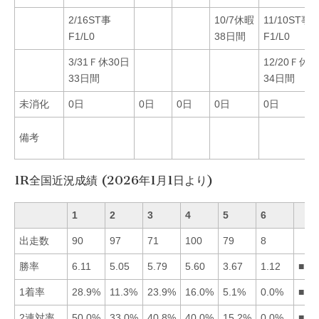
2/16ST事
10/7休暇
11/10ST事
F1/L0
38日間
F1/L0
3/31Ｆ休30日
12/20Ｆ休3
33日間
34日間
未消化
0日
0日
0日
0日
0日
備考
1R全国近況成績 (2026年1月1日より)
1
2
3
4
5
6
出走数
90
97
71
100
79
8
勝率
6.11
5.05
5.79
5.60
3.67
1.12
■13
1着率
28.9%
11.3%
23.9%
16.0%
5.1%
0.0%
■13
2連対率
50.0%
33.0%
40.8%
40.0%
15.2%
0.0%
■13