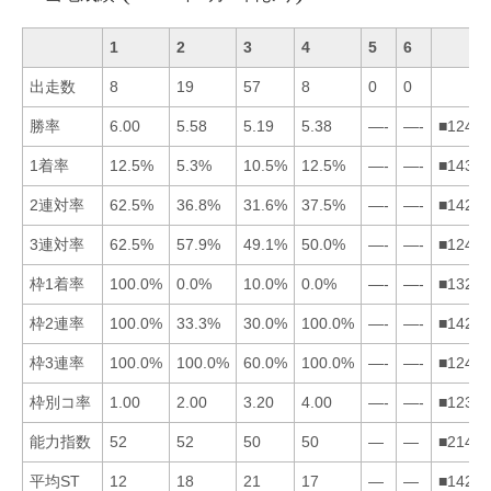
1
2
3
4
5
6
出走数
8
19
57
8
0
0
勝率
6.00
5.58
5.19
5.38
—-
—-
■12435
1着率
12.5%
5.3%
10.5%
12.5%
—-
—-
■14325
2連対率
62.5%
36.8%
31.6%
37.5%
—-
—-
■14235
3連対率
62.5%
57.9%
49.1%
50.0%
—-
—-
■12435
枠1着率
100.0%
0.0%
10.0%
0.0%
—-
—-
■13245
枠2連率
100.0%
33.3%
30.0%
100.0%
—-
—-
■14235
枠3連率
100.0%
100.0%
60.0%
100.0%
—-
—-
■12435
枠別コ率
1.00
2.00
3.20
4.00
—-
—-
■12345
能力指数
52
52
50
50
—
—
■21435
平均ST
12
18
21
17
—
—
■14235