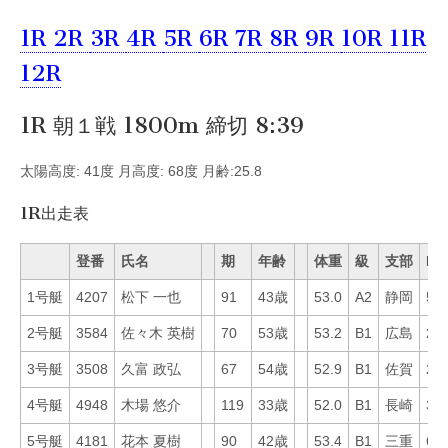
1R
2R
3R
4R
5R
6R
7R
8R
9R
10R
11R
12R
1R 朝１戦 1800m 締切 8:39
太陽高度: 41度 月高度: 68度 月齢:25.8
1R出走表
登番
氏名
期
年齢
体重
級
支部
Mo
1号艇
4207
松下 一也
91
43歳
53.0
A2
静岡
5
2号艇
3584
佐々木 英樹
70
53歳
53.2
B1
広島
21
3号艇
3508
久富 政弘
67
54歳
52.9
B1
佐賀
27
4号艇
4948
木場 悠介
119
33歳
52.0
B1
長崎
35
5号艇
4181
花本 夏樹
90
42歳
53.4
B1
三重
60