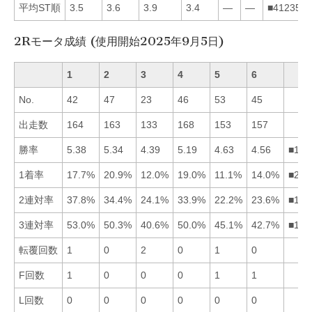
平均ST順
3.5
3.6
3.9
3.4
—
—
■412356
2Rモータ成績 (使用開始2025年9月5日)
1
2
3
4
5
6
No.
42
47
23
46
53
45
出走数
164
163
133
168
153
157
勝率
5.38
5.34
4.39
5.19
4.63
4.56
■124
1着率
17.7%
20.9%
12.0%
19.0%
11.1%
14.0%
■241
2連対率
37.8%
34.4%
24.1%
33.9%
22.2%
23.6%
■124
3連対率
53.0%
50.3%
40.6%
50.0%
45.1%
42.7%
■124
転覆回数
1
0
2
0
1
0
F回数
1
0
0
0
1
1
L回数
0
0
0
0
0
0