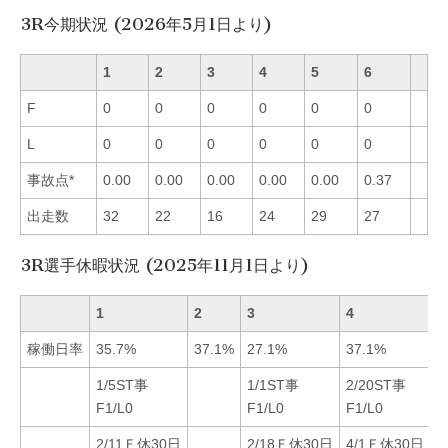
3R今期状況 (2026年5月1日より)
1
2
3
4
5
6
F
0
0
0
0
0
0
L
0
0
0
0
0
0
事故点*
0.00
0.00
0.00
0.00
0.00
0.37
出走数
32
22
16
24
29
27
3R選手休暇状況 (2025年11月1日より)
1
2
3
4
5
稼働日率
35.7%
37.1%
27.1%
37.1%
3
1/5ST事
1/1ST事
2/20ST事
F1/L0
F1/L0
F1/L0
2/11Ｆ休30日
2/18Ｆ休30日
4/1Ｆ休30日