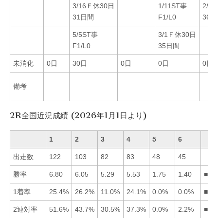
3/16Ｆ休30日
1/11ST事
2/4
31日間
F1/L0
36
5/5ST事
3/1Ｆ休30日
F1/L0
35日間
未消化
0日
30日
0日
0日
0日
備考
2R全国近況成績 (2026年1月1日より)
1
2
3
4
5
6
出走数
122
103
82
83
48
45
勝率
6.80
6.05
5.29
5.53
1.75
1.40
■12
1着率
25.4%
26.2%
11.0%
24.1%
0.0%
0.0%
■21
2連対率
51.6%
43.7%
30.5%
37.3%
0.0%
2.2%
■12