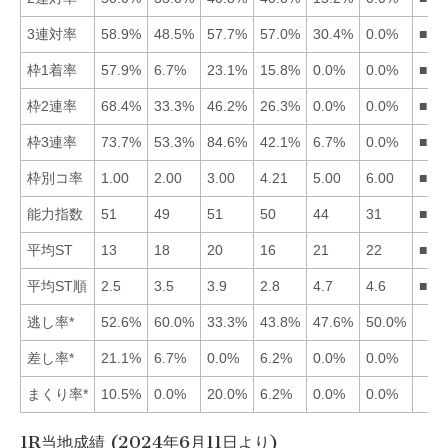
3連対率
58.9%
48.5%
57.7%
57.0%
30.4%
0.0%
■13
枠1着率
57.9%
6.7%
23.1%
15.8%
0.0%
0.0%
■13
枠2連率
68.4%
33.3%
46.2%
26.3%
0.0%
0.0%
■13
枠3連率
73.7%
53.3%
84.6%
42.1%
6.7%
0.0%
■31
枠別コ率
1.00
2.00
3.00
4.21
5.00
6.00
■12
能力指数
51
49
51
50
44
31
■13
平均ST
13
18
20
16
21
22
■14
平均ST順
2.5
3.5
3.9
2.8
4.7
4.6
■14
逃し率*
52.6%
60.0%
33.3%
43.8%
47.6%
50.0%
差し率*
21.1%
6.7%
0.0%
6.2%
0.0%
0.0%
まくり率*
10.5%
0.0%
20.0%
6.2%
0.0%
0.0%
1R当地成績 (2024年6月11日より)