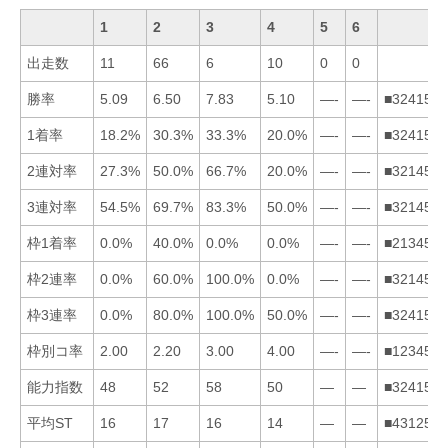
1
2
3
4
5
6
出走数
11
66
6
10
0
0
勝率
5.09
6.50
7.83
5.10
—-
—-
■324156
1着率
18.2%
30.3%
33.3%
20.0%
—-
—-
■324156
2連対率
27.3%
50.0%
66.7%
20.0%
—-
—-
■321456
3連対率
54.5%
69.7%
83.3%
50.0%
—-
—-
■321456
枠1着率
0.0%
40.0%
0.0%
0.0%
—-
—-
■213456
枠2連率
0.0%
60.0%
100.0%
0.0%
—-
—-
■321456
枠3連率
0.0%
80.0%
100.0%
50.0%
—-
—-
■324156
枠別コ率
2.00
2.20
3.00
4.00
—-
—-
■123456
能力指数
48
52
58
50
—
—
■324156
平均ST
16
17
16
14
—
—
■431256