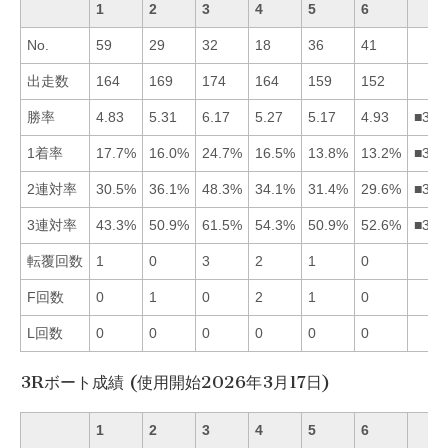
1
2
3
4
5
6
No.
59
29
32
18
36
41
出走数
164
169
174
164
159
152
勝率
4.83
5.31
6.17
5.27
5.17
4.93
■324
1着率
17.7%
16.0%
24.7%
16.5%
13.8%
13.2%
■314
2連対率
30.5%
36.1%
48.3%
34.1%
31.4%
29.6%
■324
3連対率
43.3%
50.9%
61.5%
54.3%
50.9%
52.6%
■346
転覆回数
1
0
3
2
1
0
F回数
0
1
0
2
1
0
L回数
0
0
0
0
0
0
3Rボート成績 (使用開始2026年3月17日)
1
2
3
4
5
6