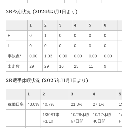
2R今期状況 (2026年5月1日より)
1
2
3
4
5
6
F
0
1
0
0
0
0
L
0
0
0
0
0
0
事故点*
0.00
1.03
0.00
0.00
0.00
0.00
出走数
29
29
16
23
11
9
2R選手休暇状況 (2025年11月1日より)
1
2
3
4
5
稼働日率
43.0%
40.7%
21.3%
27.1%
19.5
1/30ST事
10/28休暇
10/17休暇
1/1
F1/L0
67日間
40日間
F1/L