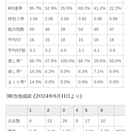
枠3連率
85.7%
52.9%
25.0%
69.2%
41.2%
22.2%
■1
枠別コ率
1.00
2.06
3.00
3.92
5.00
5.89
■1
能力指数
50
48
39
54
48
47
■4
平均ST
16
15
18
15
18
18
■4
平均ST順
3.2
3.2
4.0
3.1
4.1
3.8
■4
逃し率*
66.7%
37.5%
100.0%
66.7%
28.6%
50.0%
差し率*
14.3%
6.2%
0.0%
8.3%
7.1%
0.0%
まくり率*
14.3%
0.0%
0.0%
0.0%
0.0%
0.0%
3R当地成績 (2024年6月11日より)
1
2
3
4
5
6
出走数
4
13
26
0
17
10