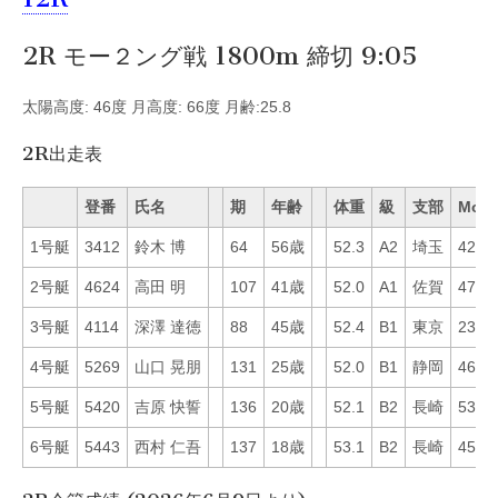
2R モー２ング戦 1800m 締切 9:05
太陽高度: 46度 月高度: 66度 月齢:25.8
2R出走表
登番
氏名
期
年齢
体重
級
支部
Mo
1号艇
3412
鈴木 博
64
56歳
52.3
A2
埼玉
42
2号艇
4624
高田 明
107
41歳
52.0
A1
佐賀
47
3号艇
4114
深澤 達徳
88
45歳
52.4
B1
東京
23
4号艇
5269
山口 晃朋
131
25歳
52.0
B1
静岡
46
5号艇
5420
吉原 快誓
136
20歳
52.1
B2
長崎
53
6号艇
5443
西村 仁吾
137
18歳
53.1
B2
長崎
45