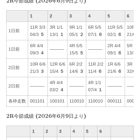
2R今節成績 (2026年6月9日より)
1
2
3
4
5
6
11R 3/3
3R 1/1
9R 1/1
6R 5/5
11R 5/5
10R 5
1日前
04/3
５
13/1
１
05/1
２
07/1
６
02/1
６
21/6
6R 4/4
4R 5/5
2R 4/4
5R 6/6
1日前
———-
———-
09/3
４
15/5
５
09/1
６
13/3
10R 6/6
12R 6/6
6R 2/2
11R 2/2
1R 6/6
3R 6/6
2日前
21/3
３
15/4
５
14/6
３
11/4
６
21/6
６
32/6
4R 4/4
4R 1/1
2日前
———-
———-
———-
———
03/2
４
07/4
１
各枠走数
001101
100101
110010
110010
000111
00001
2R今節成績 (2026年6月9日より)
1
2
3
4
5
6