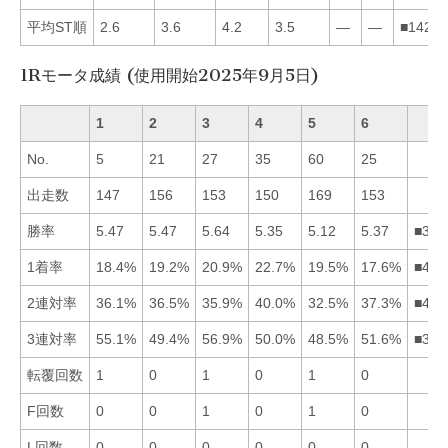
平均ST順
2.6
3.6
4.2
3.5
—
—
■14235
1Rモータ成績 (使用開始2025年9月5日)
1
2
3
4
5
6
No.
5
21
27
35
60
25
出走数
147
156
153
150
169
153
勝率
5.47
5.47
5.64
5.35
5.12
5.37
■321
1着率
18.4%
19.2%
20.9%
22.7%
19.5%
17.6%
■435
2連対率
36.1%
36.5%
35.9%
40.0%
32.5%
37.3%
■462
3連対率
55.1%
49.4%
56.9%
50.0%
48.5%
51.6%
■316
転覆回数
1
0
1
0
1
0
F回数
0
0
1
0
1
0
L回数
0
0
0
0
0
0