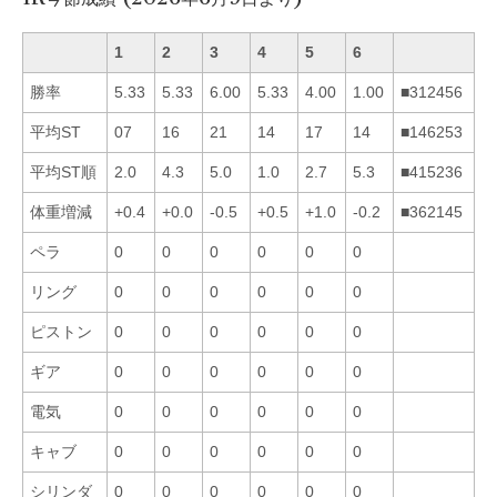
1
2
3
4
5
6
勝率
5.33
5.33
6.00
5.33
4.00
1.00
■312456
平均ST
07
16
21
14
17
14
■146253
平均ST順
2.0
4.3
5.0
1.0
2.7
5.3
■415236
体重増減
+0.4
+0.0
-0.5
+0.5
+1.0
-0.2
■362145
ペラ
0
0
0
0
0
0
リング
0
0
0
0
0
0
ピストン
0
0
0
0
0
0
ギア
0
0
0
0
0
0
電気
0
0
0
0
0
0
キャブ
0
0
0
0
0
0
シリンダ
0
0
0
0
0
0