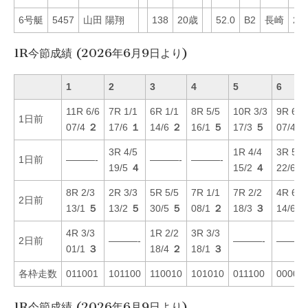
6号艇
5457
山田 陽翔
138
20歳
52.0
B2
長崎
25
1R今節成績 (2026年6月9日より)
1
2
3
4
5
6
11R 6/6
7R 1/1
6R 1/1
8R 5/5
10R 3/3
9R 6/6
1日前
07/4
２
17/6
１
14/6
２
16/1
５
17/3
５
07/4
６
3R 4/5
1R 4/4
3R 5/6
1日前
———-
———-
———-
19/5
４
15/2
４
22/6
６
8R 2/3
2R 3/3
5R 5/5
7R 1/1
7R 2/2
4R 6/6
2日前
13/1
５
13/2
５
30/5
５
08/1
２
18/3
３
14/6
６
4R 3/3
1R 2/2
3R 3/3
2日前
———-
———-
———
01/1
３
18/4
２
18/1
３
各枠走数
011001
101100
110010
101010
011100
00001
1R今節成績 (2026年6月9日より)