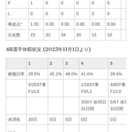
F
1
0
0
0
0
0
L
0
0
0
0
0
0
事故点*
1.30
0.00
0.00
0.00
0.00
0.00
出走数
23
32
34
30
13
10
4R選手休暇状況 (2025年11月1日より)
1
2
3
4
5
稼働日率
28.5%
45.2%
48.0%
41.6%
29.4%
5/25ST事
1/16ST事
4/8ST事
F1/L0
F0/L1
F1/L0
3/20Ｆ休30日
5/8Ｆ休30
31日間
32日間
未消化
30日
0日
0日
0日
0日