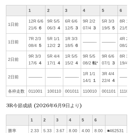
1
2
3
4
5
6
12R 6/6
9R 5/5
6R 6/6
9R 2/2
5R 3/3
8R 1/2
1日前
21/6
６
06/3
４
12/5
３
07/4
３
19/5
５
21/5
7R 2/3
5R 1/1
1R 3/3
4R 2/2
1日前
———-
———-
08/4
５
12/2
２
18/5
６
08/2
9R 3/3
5R 4/4
1R 5/5
9R 5/5
9R 6/6
8R 3/4
2日前
17/6
４
17/1
４
15/2
４
08/2
転
*
07/1
３
19/4
1R 1/1
3R 4/4
2日前
———-
———-
———-
———
14/1
１
22/4
４
各枠走数
011001
100110
001011
110010
001101
11100
3R今節成績 (2026年6月9日より)
1
2
3
4
5
6
勝率
2.33
5.33
3.67
8.00
4.00
8.00
■462531