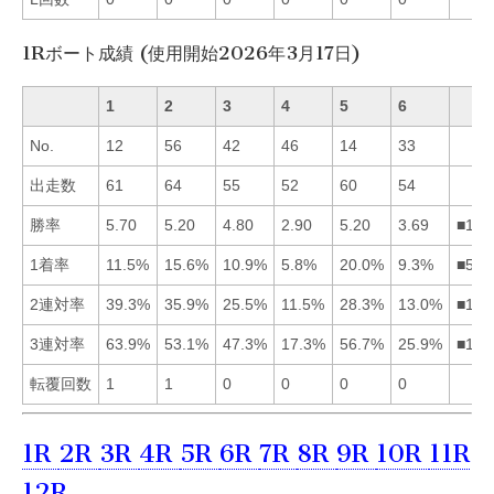
1Rボート成績 (使用開始2026年3月17日)
1
2
3
4
5
6
No.
12
56
42
46
14
33
出走数
61
64
55
52
60
54
勝率
5.70
5.20
4.80
2.90
5.20
3.69
■125
1着率
11.5%
15.6%
10.9%
5.8%
20.0%
9.3%
■521
2連対率
39.3%
35.9%
25.5%
11.5%
28.3%
13.0%
■125
3連対率
63.9%
53.1%
47.3%
17.3%
56.7%
25.9%
■152
転覆回数
1
1
0
0
0
0
1R
2R
3R
4R
5R
6R
7R
8R
9R
10R
11R
12R