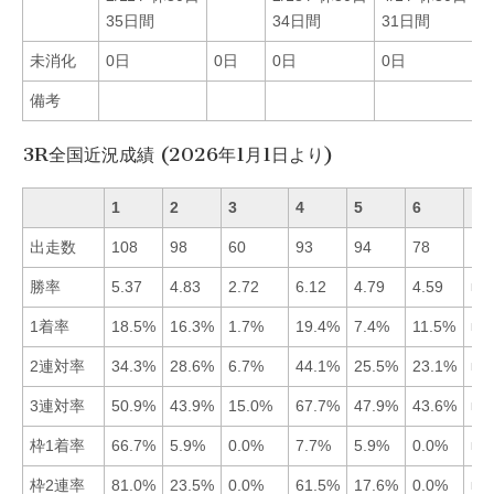
35日間
34日間
31日間
未消化
0日
0日
0日
0日
0
備考
3R全国近況成績 (2026年1月1日より)
1
2
3
4
5
6
出走数
108
98
60
93
94
78
勝率
5.37
4.83
2.72
6.12
4.79
4.59
■4
1着率
18.5%
16.3%
1.7%
19.4%
7.4%
11.5%
■4
2連対率
34.3%
28.6%
6.7%
44.1%
25.5%
23.1%
■4
3連対率
50.9%
43.9%
15.0%
67.7%
47.9%
43.6%
■4
枠1着率
66.7%
5.9%
0.0%
7.7%
5.9%
0.0%
■1
枠2連率
81.0%
23.5%
0.0%
61.5%
17.6%
0.0%
■1