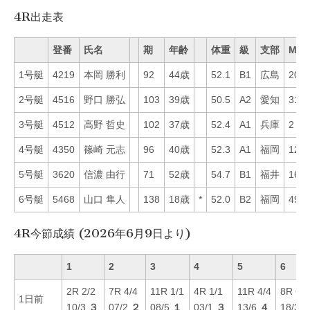
4R出走表
登番
氏名
期
年齢
体重
級
支部
Mo
1号艇
4219
本岡 勝利
92
44歳
52.1
B1
広島
20
2号艇
4516
野口 勝弘
103
39歳
50.5
A2
愛知
31
3号艇
4512
高野 哲史
102
37歳
52.4
A1
兵庫
2
4号艇
4350
篠崎 元志
96
40歳
52.3
A1
福岡
12
5号艇
3620
信濃 由行
71
52歳
54.7
B1
福井
16
6号艇
5468
山口 隼人
138
18歳
*
52.0
B2
福岡
49
4R今節成績 (2026年6月9日より)
1
2
3
4
5
6
2R 2/2
7R 4/4
11R 1/1
4R 1/1
11R 4/4
8R 6/6
1日前
10/3
３
07/2
２
08/5
１
03/1
３
13/6
４
18/3