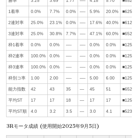
勝率
3.25
3.69
1.77
—-
4.18
5.70
■65213
1着率
0.0%
7.7%
0.0%
—-
5.9%
20.0%
■62513
2連対率
25.0%
23.1%
0.0%
—-
17.6%
40.0%
■61253
3連対率
25.0%
30.8%
7.7%
—-
47.1%
60.0%
■65213
枠1着率
0.0%
0.0%
—-
—-
0.0%
0.0%
■12563
枠2連率
100.0%
0.0%
—-
—-
0.0%
0.0%
■12563
枠3連率
100.0%
0.0%
—-
—-
0.0%
0.0%
■12563
枠別コ率
1.00
2.00
—-
—-
5.00
6.00
■12563
能力指数
42
43
35
—
45
51
■65213
平均ST
17
17
18
—
17
17
■12563
平均ST順
4.0
3.2
3.5
—
3.0
4.1
■52316
3Rモータ成績 (使用開始2025年9月5日)