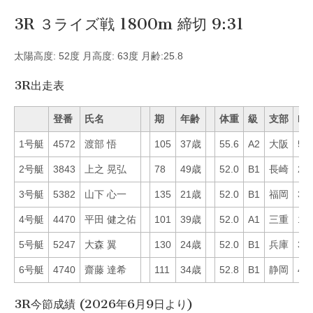
3R ３ライズ戦 1800m 締切 9:31
太陽高度: 52度 月高度: 63度 月齢:25.8
3R出走表
登番
氏名
期
年齢
体重
級
支部
Mo
1号艇
4572
渡部 悟
105
37歳
55.6
A2
大阪
59
2号艇
3843
上之 晃弘
78
49歳
52.0
B1
長崎
29
3号艇
5382
山下 心一
135
21歳
52.0
B1
福岡
32
4号艇
4470
平田 健之佑
101
39歳
52.0
A1
三重
18
5号艇
5247
大森 翼
130
24歳
52.0
B1
兵庫
36
6号艇
4740
齋藤 達希
111
34歳
52.8
B1
静岡
41
3R今節成績 (2026年6月9日より)