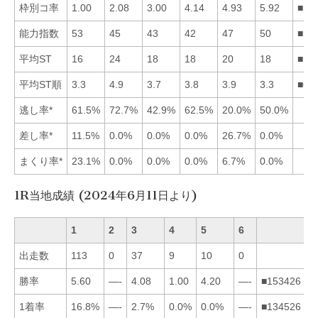
枠別コ率
1.00
2.08
3.00
4.14
4.93
5.92
■12
能力指数
53
45
43
42
47
50
■16
平均ST
16
24
18
18
20
18
■16
平均ST順
3.3
4.9
3.7
3.8
3.9
3.3
■61
逃し率*
61.5%
72.7%
42.9%
62.5%
20.0%
50.0%
差し率*
11.5%
0.0%
0.0%
0.0%
26.7%
0.0%
まくり率*
23.1%
0.0%
0.0%
0.0%
6.7%
0.0%
1R当地成績 (2024年6月11日より)
1
2
3
4
5
6
出走数
113
0
37
9
10
0
勝率
5.60
—-
4.08
1.00
4.20
—-
■153426
1着率
16.8%
—-
2.7%
0.0%
0.0%
—-
■134526