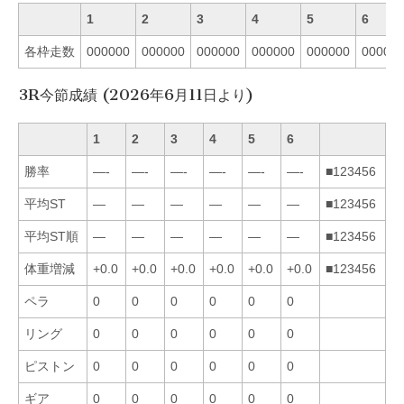
1
2
3
4
5
6
各枠走数
000000
000000
000000
000000
000000
00000
3R今節成績 (2026年6月11日より)
1
2
3
4
5
6
勝率
—-
—-
—-
—-
—-
—-
■123456
平均ST
—
—
—
—
—
—
■123456
平均ST順
—
—
—
—
—
—
■123456
体重増減
+0.0
+0.0
+0.0
+0.0
+0.0
+0.0
■123456
ペラ
0
0
0
0
0
0
リング
0
0
0
0
0
0
ピストン
0
0
0
0
0
0
ギア
0
0
0
0
0
0