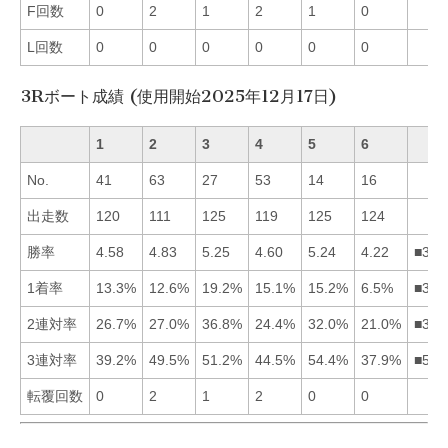
F回数
0
2
1
2
1
0
L回数
0
0
0
0
0
0
3Rボート成績 (使用開始2025年12月17日)
1
2
3
4
5
6
No.
41
63
27
53
14
16
出走数
120
111
125
119
125
124
勝率
4.58
4.83
5.25
4.60
5.24
4.22
■352
1着率
13.3%
12.6%
19.2%
15.1%
15.2%
6.5%
■354
2連対率
26.7%
27.0%
36.8%
24.4%
32.0%
21.0%
■352
3連対率
39.2%
49.5%
51.2%
44.5%
54.4%
37.9%
■532
転覆回数
0
2
1
2
0
0