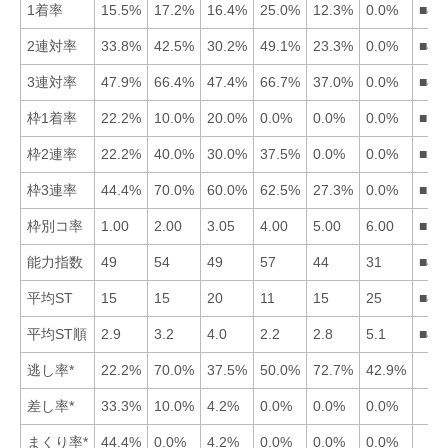
1着率
15.5%
17.2%
16.4%
25.0%
12.3%
0.0%
■42
2連対率
33.8%
42.5%
30.2%
49.1%
23.3%
0.0%
■42
3連対率
47.9%
66.4%
47.4%
66.7%
37.0%
0.0%
■42
枠1着率
22.2%
10.0%
20.0%
0.0%
0.0%
0.0%
■13
枠2連率
22.2%
40.0%
30.0%
37.5%
0.0%
0.0%
■24
枠3連率
44.4%
70.0%
60.0%
62.5%
27.3%
0.0%
■24
枠別コ率
1.00
2.00
3.05
4.00
5.00
6.00
■12
能力指数
49
54
49
57
44
31
■42
平均ST
15
15
20
11
15
25
■41
平均ST順
2.9
3.2
4.0
2.2
2.8
5.1
■45
逃し率*
22.2%
70.0%
37.5%
50.0%
72.7%
42.9%
差し率*
33.3%
10.0%
4.2%
0.0%
0.0%
0.0%
まくり率*
44.4%
0.0%
4.2%
0.0%
0.0%
0.0%