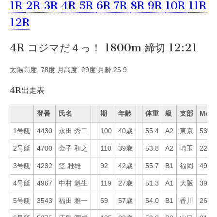
1R
2R
3R
4R
5R
6R
7R
8R
9R
10R
11R
12R
4R コジマだ４っ！ 1800m 締切 12:21
太陽高度: 78度 月高度: 29度 月齢:25.9
4R出走表
登番
氏名
期
年齢
体重
級
支部
Mo
1号艇
4430
永田 秀二
100
40歳
55.4
A2
東京
53
2号艇
4700
金子 和之
110
39歳
53.8
A2
埼玉
22
3号艇
4232
笠 雅雄
92
42歳
55.7
B1
福岡
49
4号艇
4967
中村 魁生
119
27歳
51.3
A1
大阪
39
5号艇
3543
福田 雅一
69
57歳
54.0
B1
香川
26