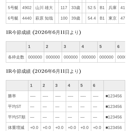
5号艇
4902
山川 雄大
117
33歳
52.5
B1
兵庫
41
6号艇
4440
萩原 知哉
100
39歳
54.4
B1
東京
47
1R今節成績 (2026年6月11日より)
1
2
3
4
5
6
各枠走数
000000
000000
000000
000000
000000
00000
1R今節成績 (2026年6月11日より)
1
2
3
4
5
6
勝率
—-
—-
—-
—-
—-
—-
■123456
平均ST
—
—
—
—
—
—
■123456
平均ST順
—
—
—
—
—
—
■123456
体重増減
+0.0
+0.0
+0.0
+0.0
+0.0
+0.0
■123456