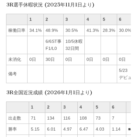
3R選手休暇状況 (2025年11月1日より)
1
2
3
4
5
6
稼働日率
34.1%
48.9%
30.5%
41.3%
28.3%
30.0%
6/6ST事
10/5休暇
F1/L0
32日間
未消化
0日
30日
0日
0日
0日
0日
5/23
備考
デビュー
3R全国近況成績 (2026年1月1日より)
1
2
3
4
5
6
出走数
71
134
116
108
73
7
勝率
5.15
6.01
4.97
6.47
4.03
1.14
■42