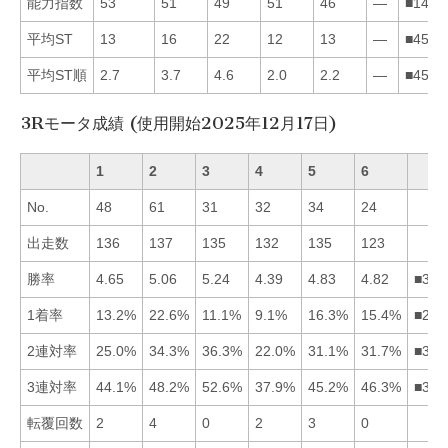
能力指数
53
51
49
51
46
—
■1423
平均ST
13
16
22
12
13
—
■4512
平均ST順
2.7
3.7
4.6
2.0
2.2
—
■4512
3Rモータ成績 (使用開始2025年12月17日)
1
2
3
4
5
6
No.
48
61
31
32
34
24
出走数
136
137
135
132
135
123
勝率
4.65
5.06
5.24
4.39
4.83
4.82
■325
1着率
13.2%
22.6%
11.1%
9.1%
16.3%
15.4%
■256
2連対率
25.0%
34.3%
36.3%
22.0%
31.1%
31.7%
■326
3連対率
44.1%
48.2%
52.6%
37.9%
45.2%
46.3%
■326
転覆回数
2
4
0
2
3
0