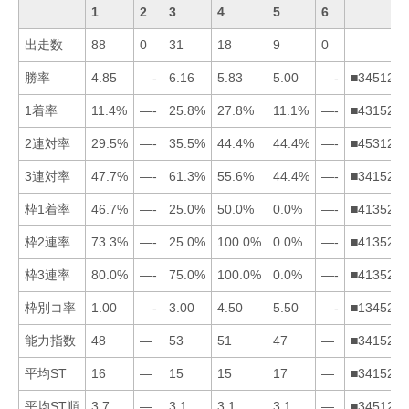
1
2
3
4
5
6
出走数
88
0
31
18
9
0
勝率
4.85
—-
6.16
5.83
5.00
—-
■345126
1着率
11.4%
—-
25.8%
27.8%
11.1%
—-
■431526
2連対率
29.5%
—-
35.5%
44.4%
44.4%
—-
■453126
3連対率
47.7%
—-
61.3%
55.6%
44.4%
—-
■341526
枠1着率
46.7%
—-
25.0%
50.0%
0.0%
—-
■413526
枠2連率
73.3%
—-
25.0%
100.0%
0.0%
—-
■413526
枠3連率
80.0%
—-
75.0%
100.0%
0.0%
—-
■413526
枠別コ率
1.00
—-
3.00
4.50
5.50
—-
■134526
能力指数
48
—
53
51
47
—
■341526
平均ST
16
—
15
15
17
—
■341526
平均ST順
3.7
—
3.1
3.1
3.1
—
■345126