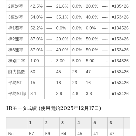
2連対率
42.5%
—-
21.6%
0.0%
20.0%
—-
■135426
3連対率
54.0%
—-
35.1%
0.0%
40.0%
—-
■153426
枠1着率
52.2%
—-
0.0%
0.0%
0.0%
—-
■134526
枠2連率
87.0%
—-
20.0%
0.0%
50.0%
—-
■153426
枠3連率
87.0%
—-
40.0%
0.0%
50.0%
—-
■153426
枠別コ率
1.00
—-
3.00
5.00
5.00
—-
■134526
能力指数
50
—
45
28
47
—
■153426
平均ST
15
—
18
23
16
—
■153426
平均ST順
3.1
—
3.9
4.8
3.8
—
■153426
1Rモータ成績 (使用開始2025年12月17日)
1
2
3
4
5
6
No.
57
59
64
45
41
47