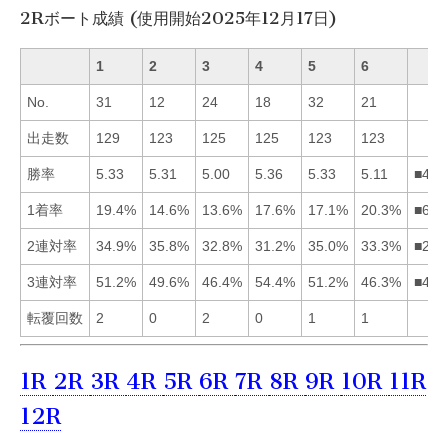
2Rボート成績 (使用開始2025年12月17日)
1
2
3
4
5
6
No.
31
12
24
18
32
21
出走数
129
123
125
125
123
123
勝率
5.33
5.31
5.00
5.36
5.33
5.11
■415
1着率
19.4%
14.6%
13.6%
17.6%
17.1%
20.3%
■614
2連対率
34.9%
35.8%
32.8%
31.2%
35.0%
33.3%
■251
3連対率
51.2%
49.6%
46.4%
54.4%
51.2%
46.3%
■451
転覆回数
2
0
2
0
1
1
1R
2R
3R
4R
5R
6R
7R
8R
9R
10R
11R
12R