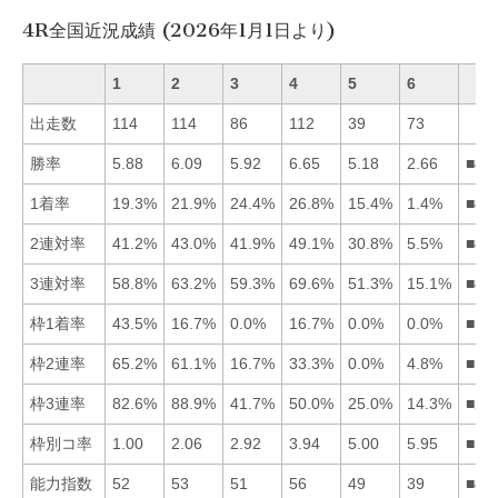
4R全国近況成績 (2026年1月1日より)
1
2
3
4
5
6
出走数
114
114
86
112
39
73
勝率
5.88
6.09
5.92
6.65
5.18
2.66
■42
1着率
19.3%
21.9%
24.4%
26.8%
15.4%
1.4%
■43
2連対率
41.2%
43.0%
41.9%
49.1%
30.8%
5.5%
■42
3連対率
58.8%
63.2%
59.3%
69.6%
51.3%
15.1%
■42
枠1着率
43.5%
16.7%
0.0%
16.7%
0.0%
0.0%
■12
枠2連率
65.2%
61.1%
16.7%
33.3%
0.0%
4.8%
■12
枠3連率
82.6%
88.9%
41.7%
50.0%
25.0%
14.3%
■21
枠別コ率
1.00
2.06
2.92
3.94
5.00
5.95
■12
能力指数
52
53
51
56
49
39
■42