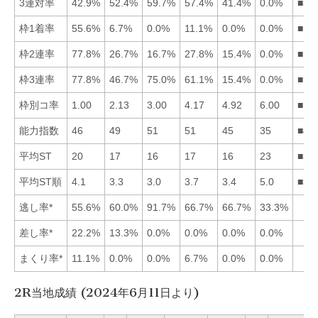
3連対率
42.9%
52.4%
59.7%
57.4%
41.4%
0.0%
■34
枠1着率
55.6%
6.7%
0.0%
11.1%
0.0%
0.0%
■14
枠2連率
77.8%
26.7%
16.7%
27.8%
15.4%
0.0%
■14
枠3連率
77.8%
46.7%
75.0%
61.1%
15.4%
0.0%
■13
枠別コ率
1.00
2.13
3.00
4.17
4.92
6.00
■12
能力指数
46
49
51
51
45
35
■43
平均ST
20
17
16
17
16
23
■35
平均ST順
4.1
3.3
3.0
3.7
3.4
5.0
■32
逃し率*
55.6%
60.0%
91.7%
66.7%
66.7%
33.3%
差し率*
22.2%
13.3%
0.0%
0.0%
0.0%
0.0%
まくり率*
11.1%
0.0%
0.0%
6.7%
0.0%
0.0%
2R当地成績 (2024年6月11日より)