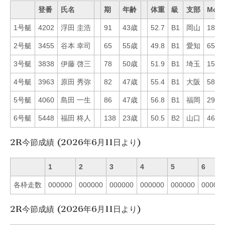
登番
氏名
期
年齢
体重
級
支部
Mo
1号艇
4202
浮田 圭浩
91
43歳
52.7
B1
岡山
18
2号艇
3455
谷本 幸司
65
55歳
49.8
B1
愛知
65
3号艇
3838
伊藤 啓三
78
50歳
51.9
B1
埼玉
15
4号艇
3963
原田 秀弥
82
47歳
55.4
B1
大阪
58
5号艇
4060
島田 一生
86
47歳
56.8
B1
福岡
29
6号艇
5448
福田 柊人
138
23歳
50.5
B2
山口
46
2R今節成績 (2026年6月11日より)
1
2
3
4
5
6
各枠走数
000000
000000
000000
000000
000000
00000
2R今節成績 (2026年6月11日より)