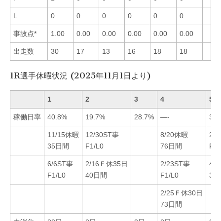
L
0
0
0
0
0
0
事故点*
1.00
0.00
0.00
0.00
0.00
0.00
出走数
30
17
13
16
18
18
1R選手休暇状況 (2025年11月1日より)
1
2
3
4
5
稼働日率
40.8%
19.7%
28.7%
—-
32.
11/15休暇
12/30ST事
8/20休暇
2/
35日間
F1/L0
76日間
F1/
6/6ST事
2/16Ｆ休35日
2/23ST事
4/
F1/L0
40日間
F1/L0
34
2/25Ｆ休30日
73日間