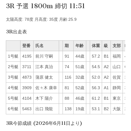
3R 予選 1800m 締切 11:51
太陽高度: 78度 月高度: 35度 月齢:25.9
3R出走表
登番
氏名
期
年齢
体重
級
支部
Mo
1号艇
4195
前川 守嗣
91
44歳
57.2
B1
福岡
48
2号艇
3711
江本 真治
74
51歳
54.5
A2
山口
61
3号艇
4873
蒲原 健太
116
32歳
52.0
A2
佐賀
31
4号艇
3909
佐々木 康幸
81
52歳
56.3
A1
静岡
32
5号艇
4104
木下 陽介
88
46歳
61.2
B1
東京
34
6号艇
5463
出口 飛龍
138
19歳
53.1
B2
大阪
24
3R今節成績 (2026年6月11日より)