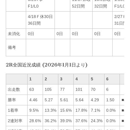
F1/L0
52日間
32日間
F1/L0
4/18Ｆ休30日
2/27Ｆ
36日間
31日間
未消化
0日
0日
0日
0日
0日
備考
2R全国近況成績 (2026年1月1日より)
1
2
3
4
5
6
出走数
63
105
77
101
70
6
勝率
4.46
5.27
5.61
5.64
4.29
1.50
■43
1着率
9.5%
13.3%
15.6%
17.8%
7.1%
0.0%
■43
2連対率
28.6%
36.2%
39.0%
37.6%
24.3%
0.0%
■34