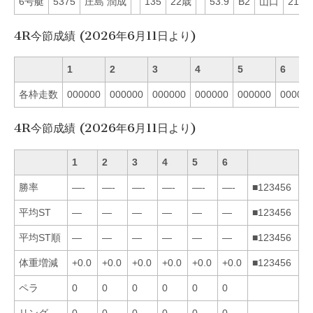
6号艇
5375
庄島 潤成
135
22歳
53.9
B2
山口
21
4R今節成績 (2026年6月11日より)
1
2
3
4
5
6
各枠走数
000000
000000
000000
000000
000000
00000
4R今節成績 (2026年6月11日より)
1
2
3
4
5
6
勝率
—-
—-
—-
—-
—-
—-
■123456
平均ST
—
—
—
—
—
—
■123456
平均ST順
—
—
—
—
—
—
■123456
体重増減
+0.0
+0.0
+0.0
+0.0
+0.0
+0.0
■123456
ペラ
0
0
0
0
0
0
リング
0
0
0
0
0
0