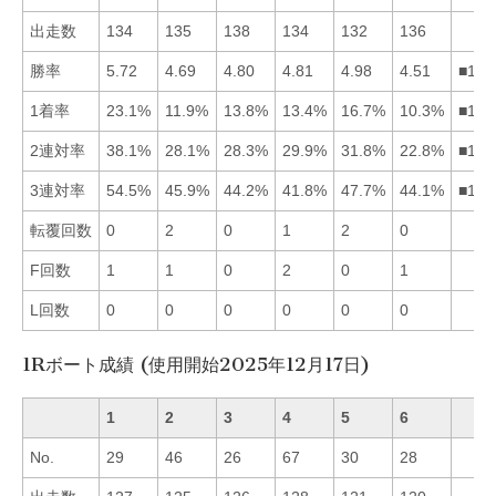
出走数
134
135
138
134
132
136
勝率
5.72
4.69
4.80
4.81
4.98
4.51
■154
1着率
23.1%
11.9%
13.8%
13.4%
16.7%
10.3%
■153
2連対率
38.1%
28.1%
28.3%
29.9%
31.8%
22.8%
■154
3連対率
54.5%
45.9%
44.2%
41.8%
47.7%
44.1%
■152
転覆回数
0
2
0
1
2
0
F回数
1
1
0
2
0
1
L回数
0
0
0
0
0
0
1Rボート成績 (使用開始2025年12月17日)
1
2
3
4
5
6
No.
29
46
26
67
30
28