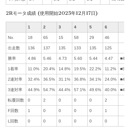
2Rモータ成績 (使用開始2025年12月17日)
1
2
3
4
5
6
No.
18
65
15
58
29
46
出走数
136
137
135
133
135
125
勝率
4.86
5.46
4.73
5.60
5.44
4.47
■425
1着率
11.0%
20.4%
14.8%
19.5%
22.2%
11.2%
■524
2連対率
32.4%
36.5%
31.1%
36.8%
34.1%
24.0%
■425
3連対率
44.9%
54.7%
44.4%
57.1%
49.6%
40.0%
■425
転覆回数
0
2
0
0
0
2
F回数
1
0
0
0
0
1
L回数
0
0
0
0
0
0