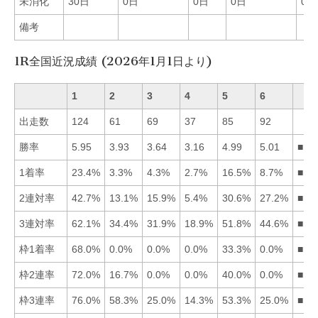
未消化
30日
0日
0日
0日
0日
備考
1R全国近況成績 (2026年1月1日より)
1
2
3
4
5
6
出走数
124
61
69
37
85
92
勝率
5.95
3.93
3.64
3.16
4.99
5.01
■16
1着率
23.4%
3.3%
4.3%
2.7%
16.5%
8.7%
■15
2連対率
42.7%
13.1%
15.9%
5.4%
30.6%
27.2%
■15
3連対率
62.1%
34.4%
31.9%
18.9%
51.8%
44.6%
■15
枠1着率
68.0%
0.0%
0.0%
0.0%
33.3%
0.0%
■15
枠2連率
72.0%
16.7%
0.0%
0.0%
40.0%
0.0%
■15
枠3連率
76.0%
58.3%
25.0%
14.3%
53.3%
25.0%
■12