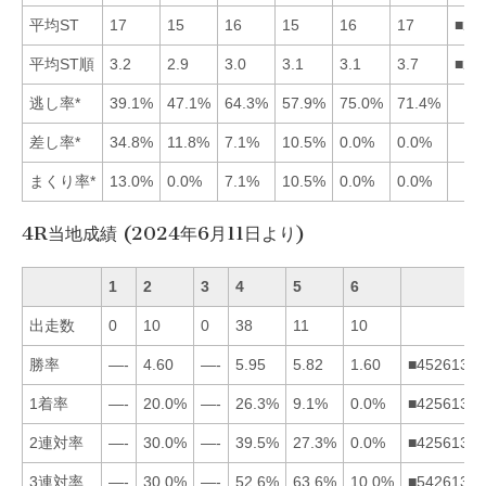
平均ST
17
15
16
15
16
17
■24
平均ST順
3.2
2.9
3.0
3.1
3.1
3.7
■23
逃し率*
39.1%
47.1%
64.3%
57.9%
75.0%
71.4%
差し率*
34.8%
11.8%
7.1%
10.5%
0.0%
0.0%
まくり率*
13.0%
0.0%
7.1%
10.5%
0.0%
0.0%
4R当地成績 (2024年6月11日より)
1
2
3
4
5
6
出走数
0
10
0
38
11
10
勝率
—-
4.60
—-
5.95
5.82
1.60
■452613
1着率
—-
20.0%
—-
26.3%
9.1%
0.0%
■425613
2連対率
—-
30.0%
—-
39.5%
27.3%
0.0%
■425613
3連対率
—-
30.0%
—-
52.6%
63.6%
10.0%
■542613