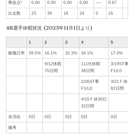
事故点*
0.00
0.00
0.00
0.00
—-
0.67
出走数
23
30
18
24
0
15
4R選手休暇状況 (2025年11月1日より)
1
2
3
4
5
稼働日率
39.5%
16.1%
32.3%
34.1%
17.0%
9/12休暇
11/25休暇
3/19ST事
75日間
38日間
F1/L0
2/26ST事
3/21Ｆ休30
F1/L0
82日間
4/15Ｆ休30日
32日間
未消化
0日
0日
0日
0日
0日
備考