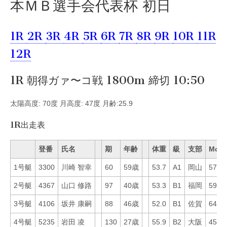
本ＭＢ選手会代表杯 初日
1R
2R
3R
4R
5R
6R
7R
8R
9R
10R
11R
12R
1R 朝得ガァ〜コ戦 1800m 締切 10:50
太陽高度: 70度 月高度: 47度 月齢:25.9
1R出走表
登番
氏名
期
年齢
体重
級
支部
Mo
1号艇
3300
川崎 智幸
60
59歳
53.7
A1
岡山
57
2号艇
4367
山口 修路
97
40歳
53.3
B1
福岡
59
3号艇
4106
坂井 康嗣
88
46歳
52.0
B1
佐賀
64
4号艇
5235
岩田 凌
130
27歳
55.9
B2
大阪
45