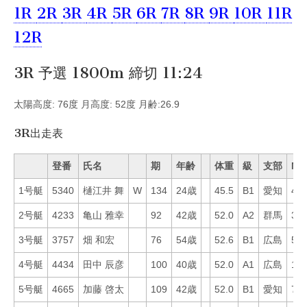
1R
2R
3R
4R
5R
6R
7R
8R
9R
10R
11R
12R
3R 予選 1800m 締切 11:24
太陽高度: 76度 月高度: 52度 月齢:26.9
3R出走表
登番
氏名
期
年齢
体重
級
支部
Mo
1号艇
5340
樋江井 舞
W
134
24歳
45.5
B1
愛知
44
2号艇
4233
亀山 雅幸
92
42歳
52.0
A2
群馬
33
3号艇
3757
畑 和宏
76
54歳
52.6
B1
広島
56
4号艇
4434
田中 辰彦
100
40歳
52.0
A1
広島
11
5号艇
4665
加藤 啓太
109
42歳
52.0
B1
愛知
72