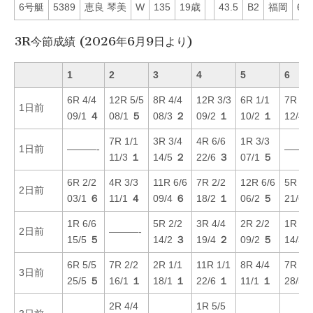
6号艇
5389
恵良 琴美
W
135
19歳
43.5
B2
福岡
62
3R今節成績 (2026年6月9日より)
1
2
3
4
5
6
6R 4/4
12R 5/5
8R 4/4
12R 3/3
6R 1/1
7R 6/
1日前
09/1
４
08/1
５
08/3
２
09/2
１
10/2
１
12/4
7R 1/1
3R 3/4
4R 6/6
1R 3/3
1日前
———-
———
11/3
１
14/5
２
22/6
３
07/1
５
6R 2/2
4R 3/3
11R 6/6
7R 2/2
12R 6/6
5R 4/
2日前
03/1
６
11/1
４
09/4
６
18/2
１
06/2
５
21/6
1R 6/6
5R 2/2
3R 4/4
2R 2/2
1R 5/
2日前
———-
15/5
５
14/2
３
19/4
２
09/2
５
14/3
6R 5/5
7R 2/2
2R 1/1
11R 1/1
8R 4/4
7R 6/
3日前
25/5
５
16/1
１
18/1
１
22/6
１
11/1
１
28/5
2R 4/4
1R 5/5