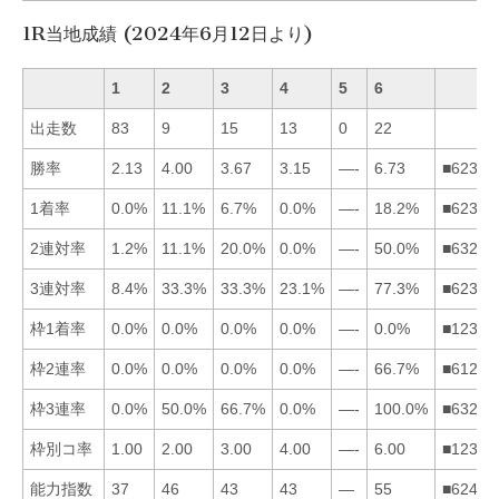
1R当地成績 (2024年6月12日より)
1
2
3
4
5
6
出走数
83
9
15
13
0
22
勝率
2.13
4.00
3.67
3.15
—-
6.73
■62341
1着率
0.0%
11.1%
6.7%
0.0%
—-
18.2%
■62314
2連対率
1.2%
11.1%
20.0%
0.0%
—-
50.0%
■63214
3連対率
8.4%
33.3%
33.3%
23.1%
—-
77.3%
■62341
枠1着率
0.0%
0.0%
0.0%
0.0%
—-
0.0%
■12346
枠2連率
0.0%
0.0%
0.0%
0.0%
—-
66.7%
■61234
枠3連率
0.0%
50.0%
66.7%
0.0%
—-
100.0%
■63214
枠別コ率
1.00
2.00
3.00
4.00
—-
6.00
■12346
能力指数
37
46
43
43
—
55
■62431