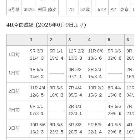
6号艇
3826
村田 修次
78
52歳
52.4
A2
東京
52
4R今節成績 (2026年6月9日より)
1
2
3
4
5
6
9R 3/3
5R 1/1
12R 2/2
11R 6/6
5R 6/6
9R 2/2
1日前
21/4
３
19/2
４
13/5
３
18/6
６
32/6
６
20/3
1R 5/5
3R 5/2
2R 3/3
2R 4/4
1日前
———-
———-
14/6
２
07/1
１
15/3
４
16/5
11R 4/4
9R 5/5
7R 4/4
10R 2/2
8R 4/4
12R 5/
2日前
12/6
５
16/6
３
35/5
４
15/5
２
15/6
６
04/1
6R 1/1
2R 1/1
4R 6/6
7R 1/1
2日前
———-
———-
07/3
１
12/3
１
29/6
６
21/3
10R 6/6
9R 3/3
5R 3/3
9R 5/5
4R 5/5
4R 3/3
3日前
16/2
３
23/2
５
20/5
４
22/1
４
29/6
６
16/1