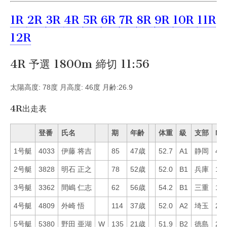
1R
2R
3R
4R
5R
6R
7R
8R
9R
10R
11R
12R
4R 予選 1800m 締切 11:56
太陽高度: 78度 月高度: 46度 月齢:26.9
4R出走表
登番
氏名
期
年齢
体重
級
支部
Mo
1号艇
4033
伊藤 将吉
85
47歳
52.7
A1
静岡
48
2号艇
3828
明石 正之
78
52歳
52.0
B1
兵庫
17
3号艇
3362
間嶋 仁志
62
56歳
54.2
B1
三重
13
4号艇
4809
外崎 悟
114
37歳
52.0
A2
埼玉
23
5号艇
5380
野田 亜湖
W
135
21歳
51.9
B2
徳島
20