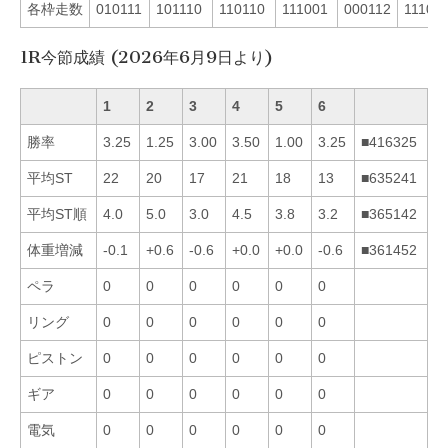
各枠走数
010111
101110
110110
111001
000112
11101
1R今節成績 (2026年6月9日より)
1
2
3
4
5
6
勝率
3.25
1.25
3.00
3.50
1.00
3.25
■416325
平均ST
22
20
17
21
18
13
■635241
平均ST順
4.0
5.0
3.0
4.5
3.8
3.2
■365142
体重増減
-0.1
+0.6
-0.6
+0.0
+0.0
-0.6
■361452
ペラ
0
0
0
0
0
0
リング
0
0
0
0
0
0
ピストン
0
0
0
0
0
0
ギア
0
0
0
0
0
0
電気
0
0
0
0
0
0