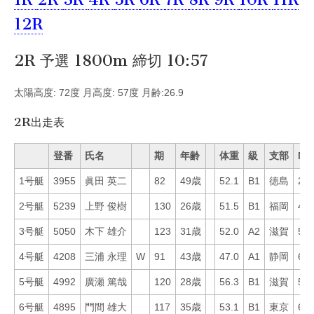
12R
2R 予選 1800m 締切 10:57
太陽高度: 72度 月高度: 57度 月齢:26.9
2R出走表
登番
氏名
期
年齢
体重
級
支部
Mo
1号艇
3955
眞田 英二
82
49歳
52.1
B1
徳島
27
2号艇
5239
上野 俊樹
130
26歳
51.5
B1
福岡
47
3号艇
5050
木下 雄介
123
31歳
52.0
A2
滋賀
50
4号艇
4208
三浦 永理
W
91
43歳
47.0
A1
静岡
63
5号艇
4992
廣瀬 篤哉
120
28歳
56.3
B1
滋賀
57
6号艇
4895
門間 雄大
117
35歳
53.1
B1
東京
67