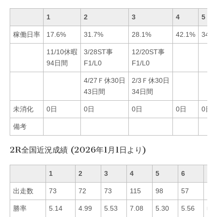
1
2
3
4
5
稼働日率
17.6%
31.7%
28.1%
42.1%
34.8
11/10休暇
3/28ST事
12/20ST事
94日間
F1/L0
F1/L0
4/27Ｆ休30日
2/3Ｆ休30日
43日間
34日間
未消化
0日
0日
0日
0日
0日
備考
2R全国近況成績 (2026年1月1日より)
1
2
3
4
5
6
出走数
73
72
73
115
98
57
勝率
5.14
4.99
5.53
7.08
5.30
5.56
■4