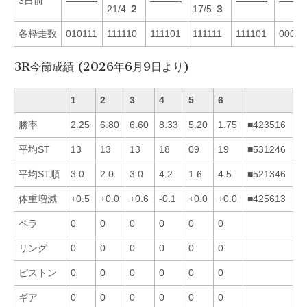
3日前
———-
———-
———-
———
21/4
２
17/5
３
各枠走数
010111
111110
111101
111111
111101
00011
3R今節成績 (2026年6月9日より)
1
2
3
4
5
6
勝率
2.25
6.80
6.60
8.33
5.20
1.75
■423516
平均ST
13
13
13
18
09
19
■531246
平均ST順
3.0
2.0
3.0
4.2
1.6
4.5
■521346
体重増減
+0.5
+0.0
+0.6
-0.1
+0.0
+0.0
■425613
ペラ
0
0
0
0
0
0
リング
0
0
0
0
0
0
ピストン
0
0
0
0
0
0
ギア
0
0
0
0
0
0