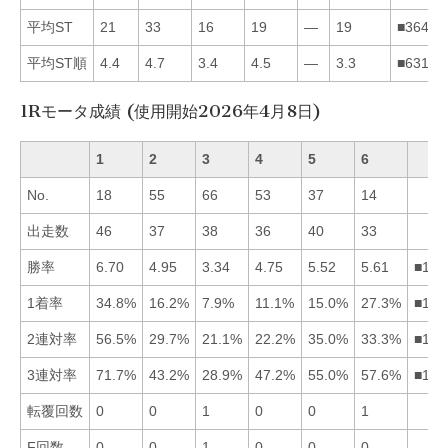
平均ST
21
33
16
19
—
19
■36412
平均ST順
4.4
4.7
3.4
4.5
—
3.3
■63142
1Rモータ成績 (使用開始2026年4月8日)
1
2
3
4
5
6
No.
18
55
66
53
37
14
出走数
46
37
38
36
40
33
勝率
6.70
4.95
3.34
4.75
5.52
5.61
■165
1着率
34.8%
16.2%
7.9%
11.1%
15.0%
27.3%
■162
2連対率
56.5%
29.7%
21.1%
22.2%
35.0%
33.3%
■156
3連対率
71.7%
43.2%
28.9%
47.2%
55.0%
57.6%
■165
転覆回数
0
0
1
0
0
1
F回数
0
0
1
0
0
0