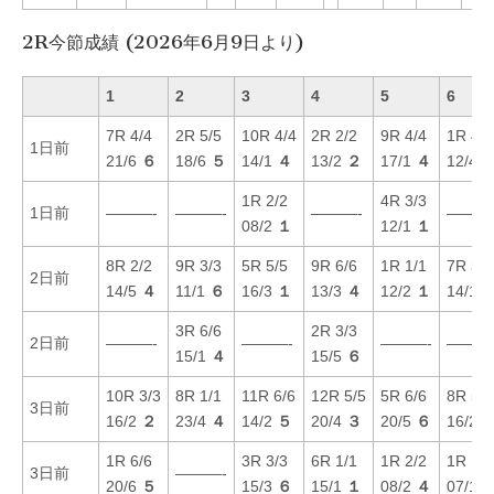
2R今節成績 (2026年6月9日より)
1
2
3
4
5
6
7R 4/4
2R 5/5
10R 4/4
2R 2/2
9R 4/4
1R 4/4
1日前
21/6
６
18/6
５
14/1
４
13/2
２
17/1
４
12/4
1R 2/2
4R 3/3
1日前
———-
———-
———-
———
08/2
１
12/1
１
8R 2/2
9R 3/3
5R 5/5
9R 6/6
1R 1/1
7R 3/3
2日前
14/5
４
11/1
６
16/3
１
13/3
４
12/2
１
14/1
3R 6/6
2R 3/3
2日前
———-
———-
———-
———
15/1
４
15/5
６
10R 3/3
8R 1/1
11R 6/6
12R 5/5
5R 6/6
8R 5/5
3日前
16/2
２
23/4
４
14/2
５
20/4
３
20/5
６
16/2
1R 6/6
3R 3/3
6R 1/1
1R 2/2
1R 1/1
3日前
———-
20/6
５
15/3
６
15/1
１
08/2
４
07/1