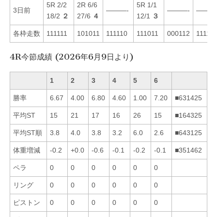
5R 2/2
2R 6/6
5R 1/1
3日前
———-
———-
———
18/2
２
27/6
４
12/1
３
各枠走数
111111
101011
111110
111011
000112
11111
4R今節成績 (2026年6月9日より)
1
2
3
4
5
6
勝率
6.67
4.00
6.80
4.60
1.00
7.20
■631425
平均ST
15
21
17
16
26
15
■164325
平均ST順
3.8
4.0
3.8
3.2
6.0
2.6
■643125
体重増減
-0.2
+0.0
-0.6
-0.1
-0.2
-0.1
■351462
ペラ
0
0
0
0
0
0
リング
0
0
0
0
0
0
ピストン
0
0
0
0
0
0