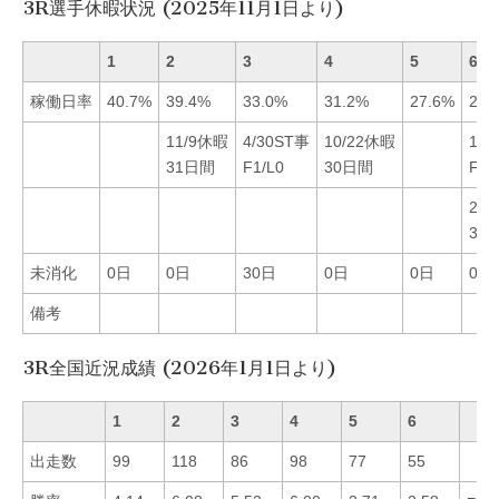
3R選手休暇状況 (2025年11月1日より)
1
2
3
4
5
6
稼働日率
40.7%
39.4%
33.0%
31.2%
27.6%
26.
11/9休暇
4/30ST事
10/22休暇
12/
31日間
F1/L0
30日間
F1/
2/
34
未消化
0日
0日
30日
0日
0日
0日
備考
3R全国近況成績 (2026年1月1日より)
1
2
3
4
5
6
出走数
99
118
86
98
77
55