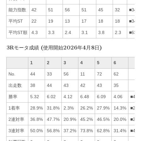
能力指数
42
51
56
51
45
32
■342
平均ST
22
19
13
17
18
18
■345
平均ST順
4.3
3.3
2.4
3.1
3.8
2.3
■634
3Rモータ成績 (使用開始2026年4月8日)
1
2
3
4
5
6
No.
44
33
56
11
72
62
出走数
38
44
43
42
43
35
勝率
5.32
6.02
4.12
6.48
6.09
4.06
■452
1着率
28.9%
31.8%
2.3%
26.2%
27.9%
14.3%
■215
2連対率
36.8%
47.7%
20.9%
45.2%
46.5%
20.0%
■254
3連対率
50.0%
56.8%
37.2%
73.8%
62.8%
31.4%
■452