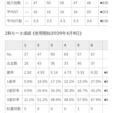
能力指数
—
47
50
56
47
48
■43652
平均ST
—
16
16
16
16
20
■25346
平均ST順
—
3.9
3.5
4.3
3.3
3.6
■53624
2Rモータ成績 (使用開始2026年4月8日)
1
2
3
4
5
6
No.
27
47
50
63
57
67
出走数
18
43
35
33
45
37
勝率
2.50
4.93
5.14
4.73
5.91
6.32
■653
1着率
0.0%
14.0%
17.1%
12.1%
13.3%
27.0%
■632
2連対率
0.0%
25.6%
34.3%
30.3%
46.7%
43.2%
■563
3連対率
11.1%
51.2%
48.6%
48.5%
57.8%
67.6%
■652
転覆回数
0
0
0
0
1
0