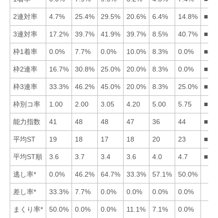
2連対率
4.7%
25.4%
29.5%
20.6%
6.4%
14.8%
■32
3連対率
17.2%
39.7%
41.9%
39.7%
8.5%
40.7%
■36
枠1着率
0.0%
7.7%
0.0%
10.0%
8.3%
0.0%
■45
枠2連率
16.7%
30.8%
25.0%
20.0%
8.3%
0.0%
■23
枠3連率
33.3%
46.2%
45.0%
20.0%
8.3%
25.0%
■23
枠別コ率
1.00
2.00
3.05
4.20
5.00
5.75
■12
能力指数
41
48
48
47
36
44
■23
平均ST
19
18
17
18
20
23
■32
平均ST順
3.6
3.7
3.4
3.6
4.0
4.7
■31
逃し率*
0.0%
46.2%
64.7%
33.3%
57.1%
50.0%
差し率*
33.3%
7.7%
0.0%
0.0%
0.0%
0.0%
まくり率*
50.0%
0.0%
0.0%
11.1%
7.1%
0.0%