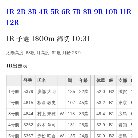
1R
2R
3R
4R
5R
6R
7R
8R
9R
10R
11R
12R
1R 予選 1800m 締切 10:31
太陽高度: 68度 月高度: 62度 月齢:26.9
1R出走表
登番
氏名
期
年齢
体重
級
支部
Mo
1号艇
5379
廣部 大明
135
22歳
52.0
B2
滋賀
18
2号艇
4615
板倉 敦史
107
45歳
53.2
B1
東京
55
3号艇
4844
村上 奈穂
W
115
33歳
49.4
B1
広島
66
4号艇
5262
鈴木 章司
131
28歳
52.9
B1
愛知
53
5号艇
5367
赤松 咲香
W
135
24歳
50.9
B2
徳島
37