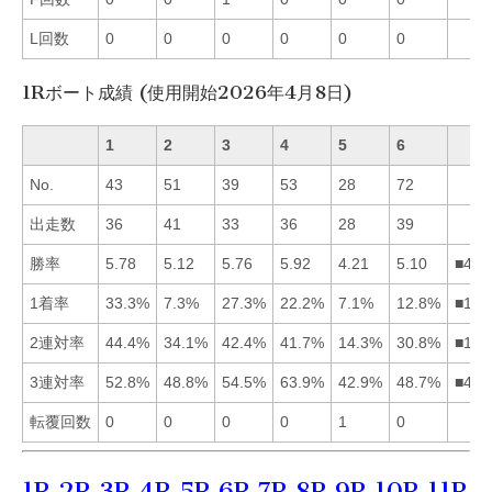
L回数
0
0
0
0
0
0
1Rボート成績 (使用開始2026年4月8日)
1
2
3
4
5
6
No.
43
51
39
53
28
72
出走数
36
41
33
36
28
39
勝率
5.78
5.12
5.76
5.92
4.21
5.10
■413
1着率
33.3%
7.3%
27.3%
22.2%
7.1%
12.8%
■134
2連対率
44.4%
34.1%
42.4%
41.7%
14.3%
30.8%
■134
3連対率
52.8%
48.8%
54.5%
63.9%
42.9%
48.7%
■431
転覆回数
0
0
0
0
1
0
1R
2R
3R
4R
5R
6R
7R
8R
9R
10R
11R