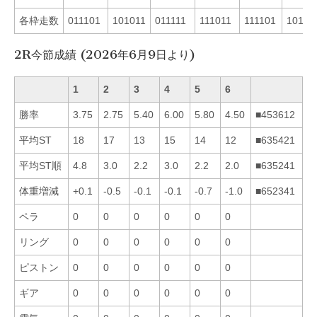
各枠走数
011101
101011
011111
111011
111101
10111
2R今節成績 (2026年6月9日より)
1
2
3
4
5
6
勝率
3.75
2.75
5.40
6.00
5.80
4.50
■453612
平均ST
18
17
13
15
14
12
■635421
平均ST順
4.8
3.0
2.2
3.0
2.2
2.0
■635241
体重増減
+0.1
-0.5
-0.1
-0.1
-0.7
-1.0
■652341
ペラ
0
0
0
0
0
0
リング
0
0
0
0
0
0
ピストン
0
0
0
0
0
0
ギア
0
0
0
0
0
0