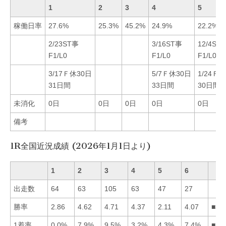
1
2
3
4
5
稼働日率
27.6%
25.3%
45.2%
24.9%
22.2%
2/23ST事
3/16ST事
12/4ST
F1/L0
F1/L0
F1/L0
3/17Ｆ休30日
5/7Ｆ休30日
1/24Ｆ
31日間
33日間
30日間
未消化
0日
0日
0日
0日
0日
備考
1R全国近況成績 (2026年1月1日より)
1
2
3
4
5
6
出走数
64
63
105
63
47
27
勝率
2.86
4.62
4.71
4.37
2.11
4.07
■32
1着率
0.0%
7.9%
9.5%
3.2%
4.3%
7.4%
■32