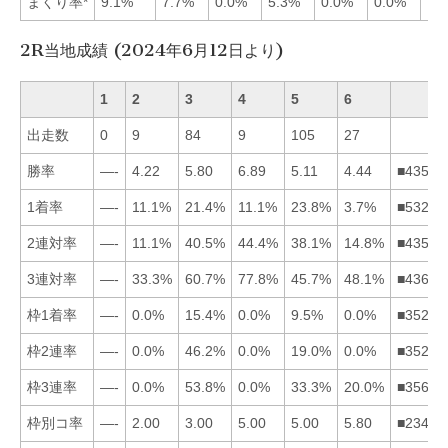
まくり率*
9.1%
7.7%
0.0%
5.3%
0.0%
0.0%
2R当地成績 (2024年6月12日より)
1
2
3
4
5
6
出走数
0
9
84
9
105
27
勝率
—-
4.22
5.80
6.89
5.11
4.44
■43562
1着率
—-
11.1%
21.4%
11.1%
23.8%
3.7%
■53246
2連対率
—-
11.1%
40.5%
44.4%
38.1%
14.8%
■43562
3連対率
—-
33.3%
60.7%
77.8%
45.7%
48.1%
■43652
枠1着率
—-
0.0%
15.4%
0.0%
9.5%
0.0%
■35246
枠2連率
—-
0.0%
46.2%
0.0%
19.0%
0.0%
■35246
枠3連率
—-
0.0%
53.8%
0.0%
33.3%
20.0%
■35624
枠別コ率
—-
2.00
3.00
5.00
5.00
5.80
■23456