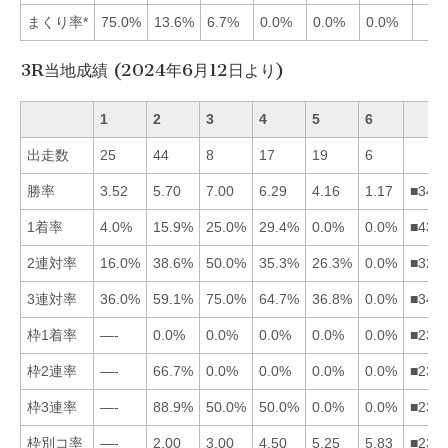
まくり率*
75.0%
13.6%
6.7%
0.0%
0.0%
0.0%
3R当地成績 (2024年6月12日より)
1
2
3
4
5
6
出走数
25
44
8
17
19
6
勝率
3.52
5.70
7.00
6.29
4.16
1.17
■342
1着率
4.0%
15.9%
25.0%
29.4%
0.0%
0.0%
■432
2連対率
16.0%
38.6%
50.0%
35.3%
26.3%
0.0%
■324
3連対率
36.0%
59.1%
75.0%
64.7%
36.8%
0.0%
■342
枠1着率
—-
0.0%
0.0%
0.0%
0.0%
0.0%
■234
枠2連率
—-
66.7%
0.0%
0.0%
0.0%
0.0%
■234
枠3連率
—-
88.9%
50.0%
50.0%
0.0%
0.0%
■234
枠別コ率
—-
2.00
3.00
4.50
5.25
5.83
■234