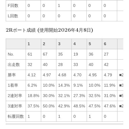
F回数
0
0
1
0
0
0
L回数
0
0
0
0
0
0
2Rボート成績 (使用開始2026年4月8日)
1
2
3
4
5
6
No.
61
67
35
19
36
27
出走数
32
40
28
33
40
42
勝率
4.12
4.97
4.68
4.70
4.95
4.79
■256
1着率
6.2%
10.0%
14.3%
9.1%
10.0%
11.9%
■362
2連対率
18.8%
30.0%
32.1%
27.3%
32.5%
31.0%
■536
3連対率
37.5%
50.0%
42.9%
48.5%
47.5%
47.6%
■246
転覆回数
1
0
1
0
1
0