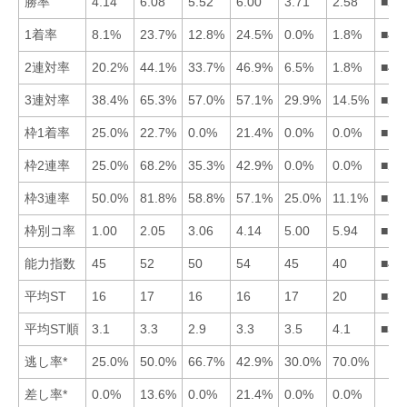
勝率
4.14
6.08
5.52
6.00
3.71
2.58
■24
1着率
8.1%
23.7%
12.8%
24.5%
0.0%
1.8%
■42
2連対率
20.2%
44.1%
33.7%
46.9%
6.5%
1.8%
■42
3連対率
38.4%
65.3%
57.0%
57.1%
29.9%
14.5%
■24
枠1着率
25.0%
22.7%
0.0%
21.4%
0.0%
0.0%
■12
枠2連率
25.0%
68.2%
35.3%
42.9%
0.0%
0.0%
■24
枠3連率
50.0%
81.8%
58.8%
57.1%
25.0%
11.1%
■23
枠別コ率
1.00
2.05
3.06
4.14
5.00
5.94
■12
能力指数
45
52
50
54
45
40
■42
平均ST
16
17
16
16
17
20
■31
平均ST順
3.1
3.3
2.9
3.3
3.5
4.1
■31
逃し率*
25.0%
50.0%
66.7%
42.9%
30.0%
70.0%
差し率*
0.0%
13.6%
0.0%
21.4%
0.0%
0.0%