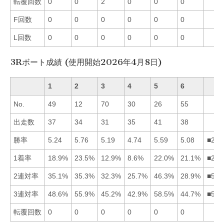
転覆回数
0
0
2
0
0
0
F回数
0
0
0
0
0
0
L回数
0
0
0
0
0
0
3Rボート成績 (使用開始2026年4月8日)
1
2
3
4
5
6
No.
49
12
70
30
26
55
出走数
37
34
31
35
41
38
勝率
5.24
5.76
5.19
4.74
5.59
5.08
■251
1着率
18.9%
23.5%
12.9%
8.6%
22.0%
21.1%
■256
2連対率
35.1%
35.3%
32.3%
25.7%
46.3%
28.9%
■521
3連対率
48.6%
55.9%
45.2%
42.9%
58.5%
44.7%
■521
転覆回数
0
0
0
0
0
0