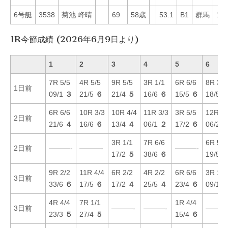
6号艇
3538
菊池 峰晴
69
58歳
53.1
B1
群馬
14
1R今節成績 (2026年6月9日より)
1
2
3
4
5
6
7R 5/5
4R 5/5
9R 5/5
3R 1/1
6R 6/6
8R 3/3
1日前
09/1
３
21/5
６
21/4
５
16/6
６
15/5
６
18/5
6R 6/6
10R 3/3
10R 4/4
11R 3/3
3R 5/5
12R 2/
2日前
21/6
４
16/6
６
13/4
４
06/1
２
17/2
６
06/2
3R 1/1
7R 6/6
6R 5/5
2日前
———-
———-
———-
17/2
５
38/6
６
19/5
9R 2/2
11R 4/4
6R 2/2
4R 2/2
6R 6/6
3R 1/1
3日前
33/6
６
17/5
６
17/2
４
25/5
４
23/4
６
09/1
4R 4/4
7R 1/1
1R 4/4
3日前
———-
———-
———
23/3
５
27/4
５
15/4
６