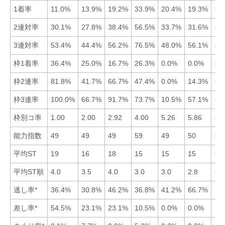
1着率
11.0%
13.9%
19.2%
33.9%
20.4%
19.3%
■4
2連対率
30.1%
27.8%
38.4%
56.5%
33.7%
31.6%
■4
3連対率
53.4%
44.4%
56.2%
76.5%
48.0%
56.1%
■4
枠1着率
36.4%
25.0%
16.7%
26.3%
0.0%
0.0%
■1
枠2連率
81.8%
41.7%
66.7%
47.4%
0.0%
14.3%
■1
枠3連率
100.0%
66.7%
91.7%
73.7%
10.5%
57.1%
■1
枠別コ率
1.00
2.00
2.92
4.00
5.26
5.86
■1
能力指数
49
49
49
59
49
50
■4
平均ST
19
16
18
15
15
15
■6
平均ST順
4.0
3.5
4.0
3.0
3.0
2.8
■6
逃し率*
36.4%
30.8%
46.2%
36.8%
41.2%
66.7%
差し率*
54.5%
23.1%
23.1%
10.5%
0.0%
0.0%