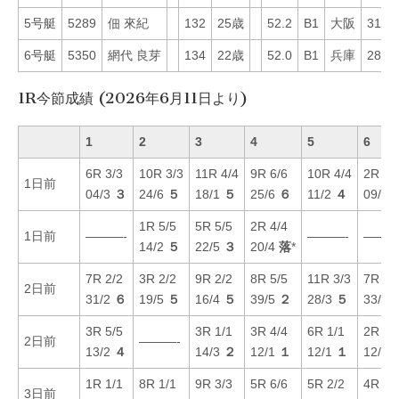
5号艇
5289
佃 來紀
132
25歳
52.2
B1
大阪
31
6号艇
5350
網代 良芽
134
22歳
52.0
B1
兵庫
28
1R今節成績 (2026年6月11日より)
1
2
3
4
5
6
6R 3/3
10R 3/3
11R 4/4
9R 6/6
10R 4/4
2R 1/
1日前
04/3
３
24/6
５
18/1
５
25/6
６
11/2
４
09/1
1R 5/5
5R 5/5
2R 4/4
1日前
———-
———-
———
14/2
５
22/5
３
20/4
落
*
7R 2/2
3R 2/2
9R 2/2
8R 5/5
11R 3/3
7R 3/
2日前
31/2
６
19/5
５
16/4
５
39/5
２
28/3
５
33/4
3R 5/5
3R 1/1
3R 4/4
6R 1/1
2R 4/
2日前
———-
13/2
４
14/3
２
12/1
１
12/1
１
12/4
1R 1/1
8R 1/1
9R 3/3
5R 6/6
5R 2/2
4R 2/
3日前