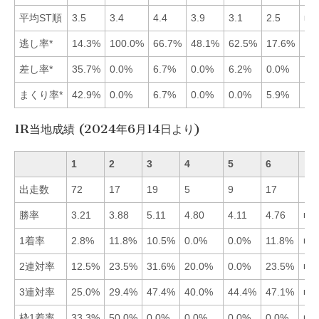
平均ST順
3.5
3.4
4.4
3.9
3.1
2.5
■6
逃し率*
14.3%
100.0%
66.7%
48.1%
62.5%
17.6%
差し率*
35.7%
0.0%
6.7%
0.0%
6.2%
0.0%
まくり率*
42.9%
0.0%
6.7%
0.0%
0.0%
5.9%
1R当地成績 (2024年6月14日より)
1
2
3
4
5
6
出走数
72
17
19
5
9
17
勝率
3.21
3.88
5.11
4.80
4.11
4.76
■3
1着率
2.8%
11.8%
10.5%
0.0%
0.0%
11.8%
■2
2連対率
12.5%
23.5%
31.6%
20.0%
0.0%
23.5%
■3
3連対率
25.0%
29.4%
47.4%
40.0%
44.4%
47.1%
■3
枠1着率
33.3%
50.0%
0.0%
0.0%
0.0%
0.0%
■2