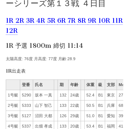
ーシリーズ第１３戦 ４日目
1R
2R
3R
4R
5R
6R
7R
8R
9R
10R
11R
12R
1R 予選 1800m 締切 11:14
太陽高度: 76度 月高度: 77度 月齢:28.9
1R出走表
登番
氏名
期
年齢
体重
級
支部
Mo
1号艇
5290
坂本 一真
132
24歳
52.4
B1
東京
27
2号艇
5333
山下 智己
133
22歳
50.5
B1
兵庫
68
3号艇
5127
沼田 大都
126
29歳
51.0
B1
愛知
39
4号艇
5337
出畑 孝成
133
20歳
53.4
B1
福岡
41