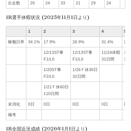
出走数
20
24
33
21
29
24
1R選手休暇状況 (2025年11月1日より)
1
2
3
4
5
稼働日率
34.1%
17.9%
26.9%
31.4%
29.
12/13ST事
12/13ST事
11/24休暇
11
F1/L0
F1/L0
31日間
36
1/20ST事
1/26Ｆ休30日
F2/L0
32日間
1/21Ｆ休60日
110日間
未消化
0日
0日
0日
0日
0日
備考
1R全国近況成績 (2026年1月1日より)