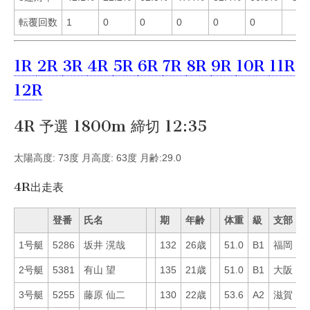
転覆回数
1
0
0
0
0
0
1R
2R
3R
4R
5R
6R
7R
8R
9R
10R
11R
12R
4R 予選 1800m 締切 12:35
太陽高度: 73度 月高度: 63度 月齢:29.0
4R出走表
登番
氏名
期
年齢
体重
級
支部
M
1号艇
5286
坂井 滉哉
132
26歳
51.0
B1
福岡
3
2号艇
5381
有山 望
135
21歳
51.0
B1
大阪
1
3号艇
5255
藤原 仙二
130
22歳
53.6
A2
滋賀
5