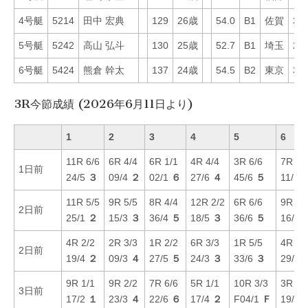
4号艇
5214
田中 宏典
129
26歳
54.0
B1
佐賀
34
5号艇
5242
高山 弘斗
130
25歳
52.7
B1
埼玉
20
6号艇
5424
熊倉 幹太
137
24歳
54.5
B2
東京
33
3R今節成績 (2026年6月11日より)
1
2
3
4
5
6
11R 6/6
6R 4/4
6R 1/1
4R 4/4
3R 6/6
7R 4/
1日前
24/5
３
09/4
２
02/1
６
27/6
４
45/6
５
11/1
11R 5/5
9R 5/5
8R 4/4
12R 2/2
6R 6/6
9R 4/
2日前
25/1
２
15/3
３
36/4
５
18/5
３
36/6
５
16/4
4R 2/2
2R 3/3
1R 2/2
6R 3/3
1R 5/5
4R 6/
2日前
19/4
２
09/3
４
27/5
５
24/3
３
33/6
３
29/5
9R 1/1
9R 2/2
7R 6/6
5R 1/1
10R 3/3
3R 5/
3日前
17/2
１
23/3
４
22/6
６
17/4
２
F04/1
Ｆ
19/5