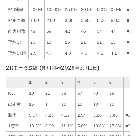
枠3連率
80.0%
100.0%
25.0%
20.0%
0.0%
0.0%
■21
枠別コ率
1.00
2.00
3.00
3.80
5.00
6.00
■12
能力指数
45
59
42
46
34
44
■24
平均ST
20
19
25
21
21
19
■26
平均ST順
2.9
4.7
4.3
4.0
4.1
4.1
■14
2Rモータ成績 (使用開始2026年5月11日)
1
2
3
4
5
6
No.
10
21
38
67
70
16
出走数
15
14
18
18
10
18
勝率
5.07
4.29
4.17
2.94
5.20
5.89
■651
1着率
13.3%
0.0%
11.1%
5.6%
10.0%
27.8%
■613