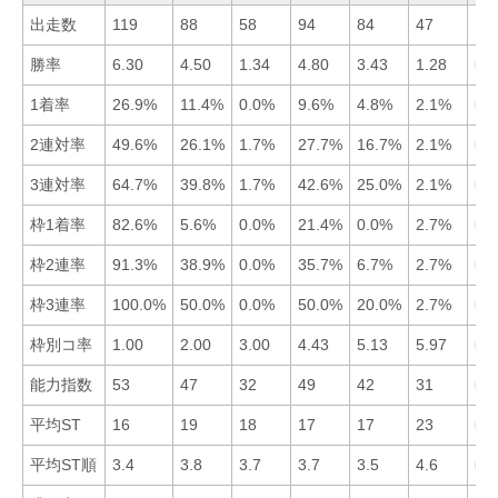
出走数
119
88
58
94
84
47
勝率
6.30
4.50
1.34
4.80
3.43
1.28
■1
1着率
26.9%
11.4%
0.0%
9.6%
4.8%
2.1%
■1
2連対率
49.6%
26.1%
1.7%
27.7%
16.7%
2.1%
■1
3連対率
64.7%
39.8%
1.7%
42.6%
25.0%
2.1%
■1
枠1着率
82.6%
5.6%
0.0%
21.4%
0.0%
2.7%
■1
枠2連率
91.3%
38.9%
0.0%
35.7%
6.7%
2.7%
■1
枠3連率
100.0%
50.0%
0.0%
50.0%
20.0%
2.7%
■1
枠別コ率
1.00
2.00
3.00
4.43
5.13
5.97
■1
能力指数
53
47
32
49
42
31
■1
平均ST
16
19
18
17
17
23
■1
平均ST順
3.4
3.8
3.7
3.7
3.5
4.6
■1