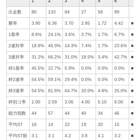
1
2
3
4
5
6
出走数
80
133
84
27
58
89
勝率
3.90
6.36
3.70
2.85
1.72
4.42
■26
1着率
8.8%
24.1%
3.6%
3.7%
1.7%
6.7%
■21
2連対率
18.8%
45.9%
14.3%
7.4%
1.7%
23.6%
■26
3連対率
31.2%
66.2%
31.0%
18.5%
3.4%
42.7%
■26
枠1着率
45.5%
22.7%
5.9%
0.0%
0.0%
0.0%
■12
枠2連率
54.5%
59.1%
29.4%
0.0%
0.0%
0.0%
■21
枠3連率
54.5%
81.8%
64.7%
20.0%
4.8%
25.0%
■23
枠別コ率
1.00
2.09
3.06
4.00
5.10
6.00
■12
能力指数
44
57
44
40
34
46
■26
平均ST
16
14
22
19
20
15
■26
平均ST順
3.1
3.1
4.2
3.8
4.1
3.2
■21