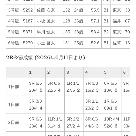
3号艇
5292
佐藤 右京
132
24歳
55.9
B1
東京
38
4号艇
5187
小坂 風太
128
26歳
57.1
B1
福井
67
5号艇
5371
早川 颯太
135
23歳
53.4
B2
東京
70
6号艇
5270
小玉 啓太
131
25歳
52.6
B1
佐賀
16
2R今節成績 (2026年6月11日より)
1
2
3
4
5
6
9R 5/5
5R 6/6
1R 1/1
7R 3/3
6R 5/5
9R 3/3
1日前
20/4
５
22/5
４
27/6
２
15/2
３
13/6
５
15/2
3R 3/3
3R 1/1
1R 6/6
1日前
———-
———-
———
28/4
４
20/2
３
09/1
６
9R 6/6
11R 1/1
5R 2/2
8R 6/6
10R 4/4
11R 2/
2日前
23/6
４
31/4
１
27/2
４
44/6
３
52/6
６
33/6