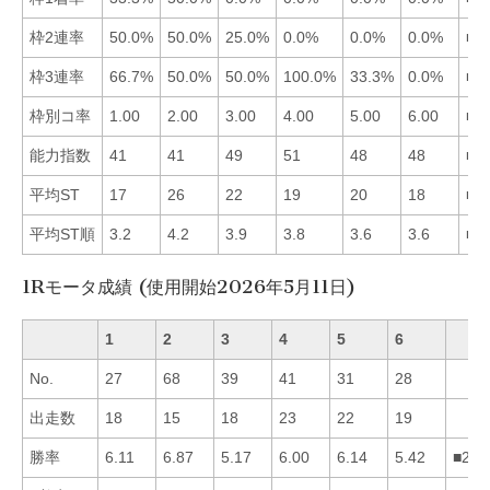
枠2連率
50.0%
50.0%
25.0%
0.0%
0.0%
0.0%
■1
枠3連率
66.7%
50.0%
50.0%
100.0%
33.3%
0.0%
■4
枠別コ率
1.00
2.00
3.00
4.00
5.00
6.00
■1
能力指数
41
41
49
51
48
48
■4
平均ST
17
26
22
19
20
18
■1
平均ST順
3.2
4.2
3.9
3.8
3.6
3.6
■1
1Rモータ成績 (使用開始2026年5月11日)
1
2
3
4
5
6
No.
27
68
39
41
31
28
出走数
18
15
18
23
22
19
勝率
6.11
6.87
5.17
6.00
6.14
5.42
■251