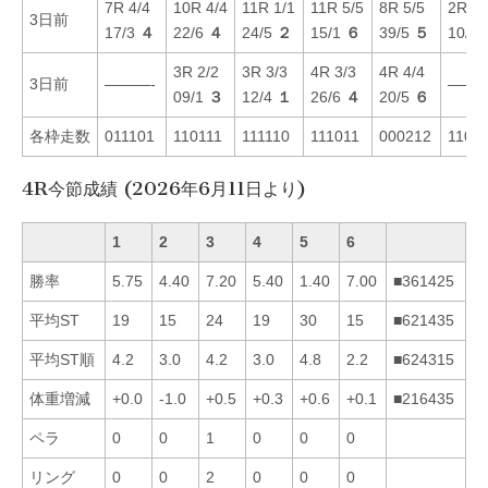
7R 4/4
10R 4/4
11R 1/1
11R 5/5
8R 5/5
2R 5/
3日前
17/3
４
22/6
４
24/5
２
15/1
６
39/5
５
10/2
3R 2/2
3R 3/3
4R 3/3
4R 4/4
3日前
———-
———
09/1
３
12/4
１
26/6
４
20/5
６
各枠走数
011101
110111
111110
111011
000212
1101
4R今節成績 (2026年6月11日より)
1
2
3
4
5
6
勝率
5.75
4.40
7.20
5.40
1.40
7.00
■361425
平均ST
19
15
24
19
30
15
■621435
平均ST順
4.2
3.0
4.2
3.0
4.8
2.2
■624315
体重増減
+0.0
-1.0
+0.5
+0.3
+0.6
+0.1
■216435
ペラ
0
0
1
0
0
0
リング
0
0
2
0
0
0