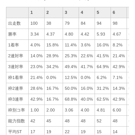
1
2
3
4
5
6
出走数
100
38
79
84
94
98
勝率
3.34
4.37
4.80
4.42
5.93
4.67
■5
1着率
4.0%
15.8%
11.4%
3.6%
16.0%
8.2%
■5
2連対率
14.0%
28.9%
25.3%
22.6%
41.5%
21.4%
■5
3連対率
23.0%
34.2%
49.4%
41.7%
64.9%
42.9%
■5
枠1着率
21.4%
0.0%
12.5%
0.0%
6.2%
7.1%
■1
枠2連率
28.6%
16.7%
50.0%
16.0%
31.2%
14.3%
■3
枠3連率
42.9%
16.7%
68.8%
40.0%
62.5%
42.9%
■3
枠別コ率
1.00
2.00
3.06
4.00
4.81
6.00
■1
能力指数
42
45
48
48
52
48
■5
平均ST
17
19
22
19
15
14
■6