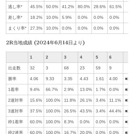
逃し率*
45.5%
50.0%
41.2%
80.0%
28.6%
61.5%
差し率*
18.2%
10.0%
5.9%
0.0%
0.0%
0.0%
まくり率*
27.3%
10.0%
0.0%
0.0%
0.0%
0.0%
2R当地成績 (2024年6月14日より)
1
2
3
4
5
6
出走数
32
3
68
23
59
9
勝率
4.06
9.33
3.35
4.43
1.61
4.00
■24
1着率
9.4%
66.7%
2.9%
13.0%
1.7%
0.0%
■24
2連対率
15.6%
100.0%
11.8%
26.1%
3.4%
11.1%
■24
3連対率
37.5%
100.0%
26.5%
43.5%
3.4%
44.4%
■26
枠1着率
60.0%
100.0%
8.3%
0.0%
0.0%
0.0%
■21
枠2連率
60.0%
100.0%
16.7%
20.0%
0.0%
0.0%
■21