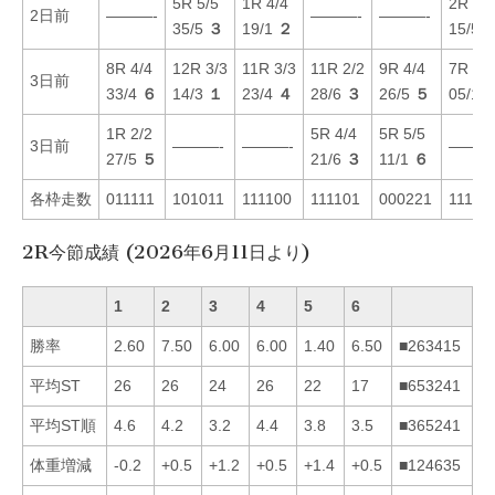
5R 5/5
1R 4/4
2R 5/5
2日前
———-
———-
———-
35/5
３
19/1
２
15/5
8R 4/4
12R 3/3
11R 3/3
11R 2/2
9R 4/4
7R 1/1
3日前
33/4
６
14/3
１
23/4
４
28/6
３
26/5
５
05/1
1R 2/2
5R 4/4
5R 5/5
3日前
———-
———-
———
27/5
５
21/6
３
11/1
６
各枠走数
011111
101011
111100
111101
000221
11101
2R今節成績 (2026年6月11日より)
1
2
3
4
5
6
勝率
2.60
7.50
6.00
6.00
1.40
6.50
■263415
平均ST
26
26
24
26
22
17
■653241
平均ST順
4.6
4.2
3.2
4.4
3.8
3.5
■365241
体重増減
-0.2
+0.5
+1.2
+0.5
+1.4
+0.5
■124635