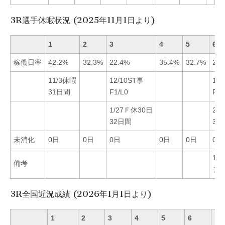
3R選手休暇状況 (2025年11月1日より)
1
2
3
4
5
6
稼働日率
42.2%
32.3%
22.4%
35.4%
32.7%
23.
11/3休暇
12/10ST事
1/
31日間
F1/L0
F1/
1/27Ｆ休30日
2/
32日間
31
未消化
0日
0日
0日
0日
0日
0日
11/
備考
デ
3R全国近況成績 (2026年1月1日より)
1
2
3
4
5
6