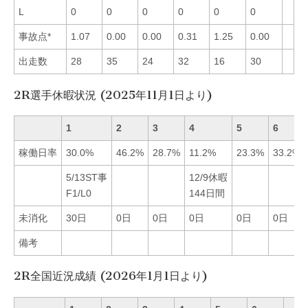
L
0
0
0
0
0
0
事故点*
1.07
0.00
0.00
0.31
1.25
0.00
出走数
28
35
24
32
16
30
2R選手休暇状況 (2025年11月1日より)
1
2
3
4
5
6
稼働日率
30.0%
46.2%
28.7%
11.2%
23.3%
33.2%
5/13ST事
12/9休暇
F1/L0
144日間
未消化
30日
0日
0日
0日
0日
0日
備考
2R全国近況成績 (2026年1月1日より)