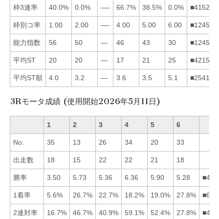
枠3連率
40.0%
0.0%
—-
66.7%
38.5%
0.0%
■415263
枠別コ率
1.00
2.00
—-
4.00
5.00
6.00
■124563
能力指数
56
50
—
46
43
30
■124563
平均ST
20
20
—
17
21
25
■421563
平均ST順
4.0
3.2
—
3.6
3.5
5.1
■254163
3Rモータ成績 (使用開始2026年5月11日)
1
2
3
4
5
6
No.
35
13
26
34
20
33
出走数
18
15
22
22
21
18
勝率
3.50
5.73
5.36
6.36
5.90
5.28
■452
1着率
5.6%
26.7%
22.7%
18.2%
19.0%
27.8%
■623
2連対率
16.7%
46.7%
40.9%
59.1%
52.4%
27.8%
■452