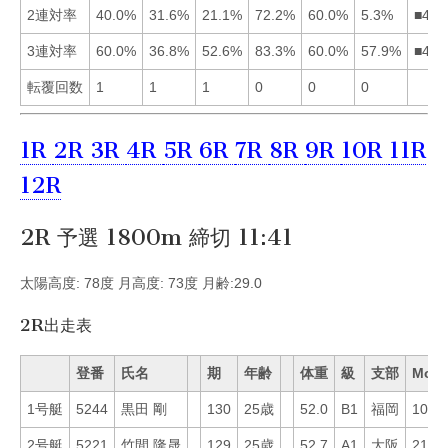
2連対率
40.0%
31.6%
21.1%
72.2%
60.0%
5.3%
■451
3連対率
60.0%
36.8%
52.6%
83.3%
60.0%
57.9%
■415
転覆回数
1
1
1
0
0
0
1R
2R
3R
4R
5R
6R
7R
8R
9R
10R
11R
12R
2R 予選 1800m 締切 11:41
太陽高度: 78度 月高度: 73度 月齢:29.0
2R出走表
登番
氏名
期
年齢
体重
級
支部
Mo
1号艇
5244
黒田 剛
130
25歳
52.0
B1
福岡
10
2号艇
5221
竹間 隆晟
129
25歳
52.7
A1
大阪
21