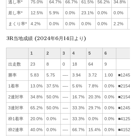
逃し率*
75.0%
64.7%
66.7%
61.5%
56.2%
34.8%
差し率*
12.5%
5.9%
0.0%
23.1%
0.0%
0.0%
まくり率*
4.2%
0.0%
0.0%
0.0%
0.0%
2.2%
3R当地成績 (2024年6月14日より)
1
2
3
4
5
6
出走数
23
8
0
18
64
9
勝率
5.83
5.75
—-
3.94
3.72
1.00
■124563
1着率
13.0%
37.5%
—-
5.6%
7.8%
0.0%
■215463
2連対率
34.8%
50.0%
—-
16.7%
20.3%
0.0%
■215463
3連対率
65.2%
50.0%
—-
33.3%
29.7%
0.0%
■124563
枠1着率
20.0%
0.0%
—-
33.3%
0.0%
0.0%
■412563
枠2連率
40.0%
0.0%
—-
66.7%
15.4%
0.0%
■415263