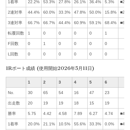
1着率
22.2%
53.3%
27.8%
26.1%
36.4%
5.3%
■253
2連対率
44.4%
60.0%
33.3%
47.8%
50.0%
15.8%
■254
3連対率
66.7%
66.7%
44.4%
60.9%
59.1%
68.4%
■612
転覆回数
1
0
0
0
0
1
F回数
0
1
0
0
0
0
L回数
0
0
0
0
0
0
1Rボート成績 (使用開始2026年5月11日)
1
2
3
4
5
6
No.
30
65
54
16
47
23
出走数
20
19
19
18
15
19
勝率
5.75
4.42
4.58
7.89
6.27
4.74
■451
1着率
20.0%
21.1%
10.5%
55.6%
33.3%
0.0%
■452