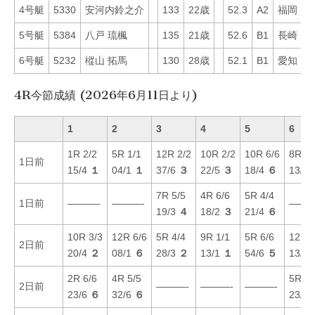
4号艇
5330
安河内鈴之介
133
22歳
52.3
A2
福岡
6
5号艇
5384
八戸 琉楓
135
21歳
52.6
B1
長崎
5
6号艇
5232
樅山 拓馬
130
28歳
52.1
B1
愛知
2
4R今節成績 (2026年6月11日より)
1
2
3
4
5
6
1R 2/2
5R 1/1
12R 2/2
10R 2/2
10R 6/6
8R 2/
1日前
15/4
１
04/1
１
37/6
３
22/5
３
18/4
６
13/3
7R 5/5
4R 6/6
5R 4/4
1日前
———-
———-
———
19/3
４
18/2
３
21/4
６
10R 3/3
12R 6/6
5R 4/4
9R 1/1
5R 6/6
12R 4
2日前
20/4
２
08/1
６
28/3
２
13/1
１
54/6
５
13/3
2R 6/6
4R 5/5
5R 1/
2日前
———-
———-
———-
23/6
６
32/6
６
23/1