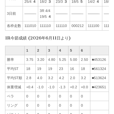
25/4
４
18/2
３
23/3
３
18/5
５
14/2
４
18/4
3R 4/4
3日前
———-
———-
———-
———-
———
19/5
４
各枠走数
111010
111110
111110
000212
111100
11110
1R今節成績 (2026年6月11日より)
1
2
3
4
5
6
勝率
3.75
3.20
4.80
5.25
5.00
2.50
■453126
平均ST
18
19
19
23
16
18
■561324
平均ST順
2.8
4.0
3.2
4.2
2.0
3.2
■513624
体重増減
+0.4
-1.0
-1.0
-1.3
+0.2
+0.0
■423651
ペラ
0
0
0
0
0
0
リング
0
0
0
0
0
0