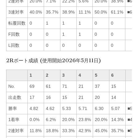
2連対率
20.0%
7.1%
22.2%
5.6%
20.0%
38.9%
■631
3連対率
40.0%
35.7%
38.9%
11.1%
50.0%
61.1%
■651
転覆回数
0
1
1
1
0
0
F回数
0
0
1
1
0
0
L回数
0
0
0
0
0
0
2Rボート成績 (使用開始2026年5月11日)
1
2
3
4
5
6
No.
69
61
71
21
37
15
出走数
17
16
15
21
20
14
勝率
4.82
4.62
5.33
5.71
6.30
5.07
■543
1着率
0.0%
6.2%
20.0%
23.8%
20.0%
14.3%
■435
2連対率
11.8%
18.8%
33.3%
42.9%
45.0%
35.7%
■546