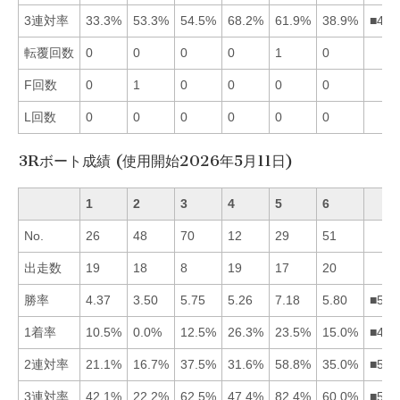
3連対率
33.3%
53.3%
54.5%
68.2%
61.9%
38.9%
■453
転覆回数
0
0
0
0
1
0
F回数
0
1
0
0
0
0
L回数
0
0
0
0
0
0
3Rボート成績 (使用開始2026年5月11日)
1
2
3
4
5
6
No.
26
48
70
12
29
51
出走数
19
18
8
19
17
20
勝率
4.37
3.50
5.75
5.26
7.18
5.80
■563
1着率
10.5%
0.0%
12.5%
26.3%
23.5%
15.0%
■456
2連対率
21.1%
16.7%
37.5%
31.6%
58.8%
35.0%
■536
3連対率
42.1%
22.2%
62.5%
47.4%
82.4%
60.0%
■536