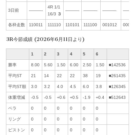
4R 1/1
3日前
———-
———-
———-
———-
———
16/3
３
各枠走数
110011
111110
110101
111100
001012
00021
3R今節成績 (2026年6月11日より)
1
2
3
4
5
6
勝率
8.00
5.60
1.50
6.00
2.50
1.50
■142536
平均ST
21
14
22
22
38
19
■261435
平均ST順
3.0
3.2
4.0
4.5
6.0
3.8
■126345
体重増減
-0.5
-0.5
+0.6
+0.5
-1.9
+0.4
■512643
ペラ
0
0
0
0
0
0
リング
0
0
0
0
0
0
ピストン
0
0
0
0
0
0