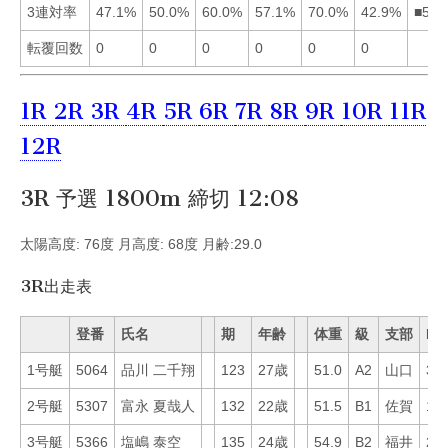
3連対率
47.1%
50.0%
60.0%
57.1%
70.0%
42.9%
■534
転覆回数
0
0
0
0
0
0
1R
2R
3R
4R
5R
6R
7R
8R
9R
10R
11R
12R
3R 予選 1800m 締切 12:08
太陽高度: 76度 月高度: 68度 月齢:29.0
3R出走表
登番
氏名
期
年齢
体重
級
支部
Mo
1号艇
5064
品川 二千翔
123
27歳
51.0
A2
山口
35
2号艇
5307
富永 夏哉人
132
22歳
51.5
B1
佐賀
13
3号艇
5366
塩嶋 泰空
135
24歳
54.9
B2
福井
26