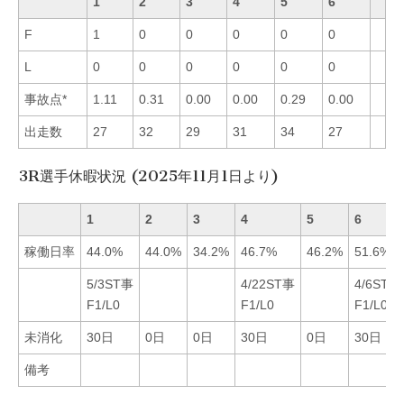
1
2
3
4
5
6
F
1
0
0
0
0
0
L
0
0
0
0
0
0
事故点*
1.11
0.31
0.00
0.00
0.29
0.00
出走数
27
32
29
31
34
27
3R選手休暇状況 (2025年11月1日より)
1
2
3
4
5
6
稼働日率
44.0%
44.0%
34.2%
46.7%
46.2%
51.6%
5/3ST事
4/22ST事
4/6ST事
F1/L0
F1/L0
F1/L0
未消化
30日
0日
0日
30日
0日
30日
備考