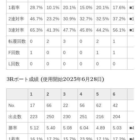
1着率
28.7%
10.1%
20.1%
15.0%
20.1%
17.6%
■135
2連対率
46.7%
23.2%
30.9%
32.7%
32.5%
37.2%
■164
3連対率
65.3%
41.3%
47.7%
45.8%
44.2%
56.1%
■163
転覆回数
0
2
3
0
2
1
F回数
1
0
0
0
1
1
L回数
0
0
0
0
0
0
3Rボート成績 (使用開始2025年6月28日)
1
2
3
4
5
6
No.
17
66
22
56
62
42
出走数
223
250
230
251
216
204
勝率
5.12
5.40
5.08
6.04
4.89
5.03
■421
1着率
16.1%
17.2%
15.7%
23.9%
17.1%
17.2%
■426