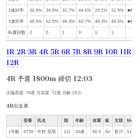
2連対率
36.8%
34.0%
31.7%
44.6%
29.2%
31.9%
■412
3連対率
48.9%
52.0%
48.3%
63.7%
46.3%
48.5%
■421
転覆回数
2
0
1
0
1
1
1R
2R
3R
4R
5R
6R
7R
8R
9R
10R
11R
12R
4R 予選 1800m 締切 12:03
太陽高度: 78度 月高度: 72度 月齢:29.0
4R出走表
登番
氏名
期
年齢
体重
級
支部
Mo
1号艇
4739
中村 晃朋
111
34歳
50.5
A1
香川
51