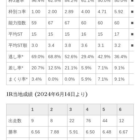
枠3連率
96.4%
62.5%
84.2%
61.1%
50.0%
50.0%
■13
枠別コ率
1.00
2.00
2.89
4.00
4.71
5.92
■12
能力指数
59
67
67
60
60
60
■32
平均ST
15
15
15
16
15
17
■12
平均ST順
3.0
3.4
3.8
3.6
3.1
3.2
■15
逃し率*
69.0%
68.8%
52.6%
29.4%
42.9%
36.4%
差し率*
20.7%
12.5%
21.1%
5.9%
7.1%
9.1%
まくり率*
3.4%
0.0%
0.0%
5.9%
7.1%
9.1%
1R当地成績 (2024年6月14日より)
1
2
3
4
5
6
出走数
9
8
22
76
44
12
勝率
6.56
7.88
5.91
6.50
6.48
6.67
■