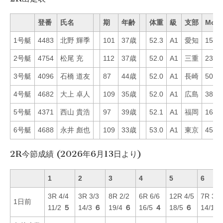
登番
氏名
期
年齢
体重
級
支部
Mo
1号艇
4483
北野 輝季
101
37歳
52.3
A1
愛知
15
2号艇
4754
松尾 充
112
37歳
52.0
A1
三重
23
3号艇
4096
石橋 道友
87
44歳
52.0
A1
長崎
50
4号艇
4682
大上 卓人
109
35歳
52.0
A1
広島
38
5号艇
4371
西山 貴浩
97
39歳
52.1
A1
福岡
16
6号艇
4688
永井 彪也
109
33歳
53.0
A1
東京
45
2R今節成績 (2026年6月13日より)
1
2
3
4
5
6
3R 4/4
3R 3/3
8R 2/2
6R 6/6
12R 4/5
7R 3/3
1日前
11/2
５
14/3
６
19/4
６
16/5
４
18/5
６
14/1