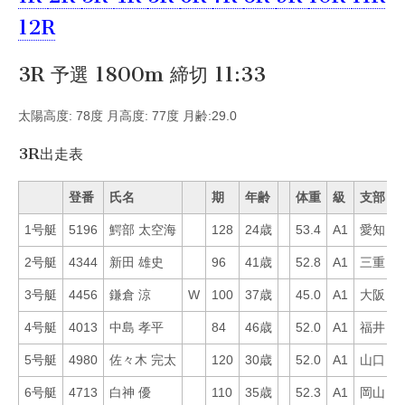
12R
3R 予選 1800m 締切 11:33
太陽高度: 78度 月高度: 77度 月齢:29.0
3R出走表
登番
氏名
期
年齢
体重
級
支部
1号艇
5196
鰐部 太空海
128
24歳
53.4
A1
愛知
3
2号艇
4344
新田 雄史
96
41歳
52.8
A1
三重
5
3号艇
4456
鎌倉 涼
W
100
37歳
45.0
A1
大阪
4
4号艇
4013
中島 孝平
84
46歳
52.0
A1
福井
5
5号艇
4980
佐々木 完太
120
30歳
52.0
A1
山口
2
6号艇
4713
白神 優
110
35歳
52.3
A1
岡山
5