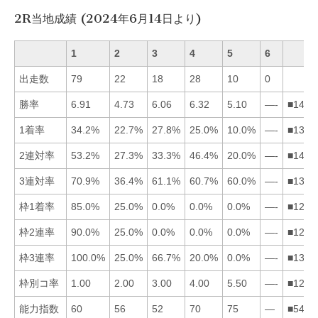
2R当地成績 (2024年6月14日より)
1
2
3
4
5
6
出走数
79
22
18
28
10
0
勝率
6.91
4.73
6.06
6.32
5.10
—-
■1435
1着率
34.2%
22.7%
27.8%
25.0%
10.0%
—-
■1342
2連対率
53.2%
27.3%
33.3%
46.4%
20.0%
—-
■1432
3連対率
70.9%
36.4%
61.1%
60.7%
60.0%
—-
■1345
枠1着率
85.0%
25.0%
0.0%
0.0%
0.0%
—-
■1234
枠2連率
90.0%
25.0%
0.0%
0.0%
0.0%
—-
■1234
枠3連率
100.0%
25.0%
66.7%
20.0%
0.0%
—-
■1324
枠別コ率
1.00
2.00
3.00
4.00
5.50
—-
■1234
能力指数
60
56
52
70
75
—
■5412