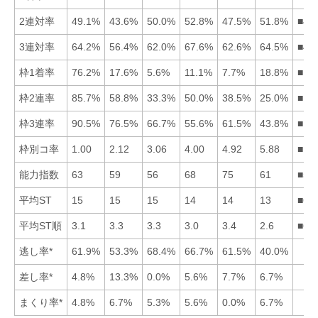
2連対率
49.1%
43.6%
50.0%
52.8%
47.5%
51.8%
■46
3連対率
64.2%
56.4%
62.0%
67.6%
62.6%
64.5%
■46
枠1着率
76.2%
17.6%
5.6%
11.1%
7.7%
18.8%
■16
枠2連率
85.7%
58.8%
33.3%
50.0%
38.5%
25.0%
■12
枠3連率
90.5%
76.5%
66.7%
55.6%
61.5%
43.8%
■12
枠別コ率
1.00
2.12
3.06
4.00
4.92
5.88
■12
能力指数
63
59
56
68
75
61
■54
平均ST
15
15
15
14
14
13
■65
平均ST順
3.1
3.3
3.3
3.0
3.4
2.6
■64
逃し率*
61.9%
53.3%
68.4%
66.7%
61.5%
40.0%
差し率*
4.8%
13.3%
0.0%
5.6%
7.7%
6.7%
まくり率*
4.8%
6.7%
5.3%
5.6%
0.0%
6.7%