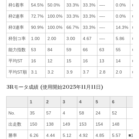
枠1着率
54.5%
50.0%
33.3%
33.3%
—-
0.0%
■1
枠2連率
72.7%
100.0%
33.3%
33.3%
—-
0.0%
■2
枠3連率
90.9%
100.0%
66.7%
33.3%
—-
14.3%
■2
枠別コ率
1.00
2.00
3.00
4.67
—-
5.86
■1
能力指数
53
84
59
66
63
55
■2
平均ST
16
12
15
16
13
14
■2
平均ST順
3.1
3.2
3.9
3.7
2.8
2.0
■6
3Rモータ成績 (使用開始2025年11月11日)
1
2
3
4
5
6
No.
35
57
4
58
24
52
出走数
150
138
149
153
154
148
勝率
6.26
4.44
5.12
4.92
4.85
5.57
■163