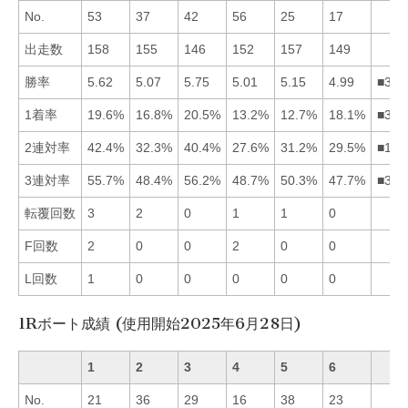
No.
53
37
42
56
25
17
出走数
158
155
146
152
157
149
勝率
5.62
5.07
5.75
5.01
5.15
4.99
■315
1着率
19.6%
16.8%
20.5%
13.2%
12.7%
18.1%
■316
2連対率
42.4%
32.3%
40.4%
27.6%
31.2%
29.5%
■132
3連対率
55.7%
48.4%
56.2%
48.7%
50.3%
47.7%
■315
転覆回数
3
2
0
1
1
0
F回数
2
0
0
2
0
0
L回数
1
0
0
0
0
0
1Rボート成績 (使用開始2025年6月28日)
1
2
3
4
5
6
No.
21
36
29
16
38
23