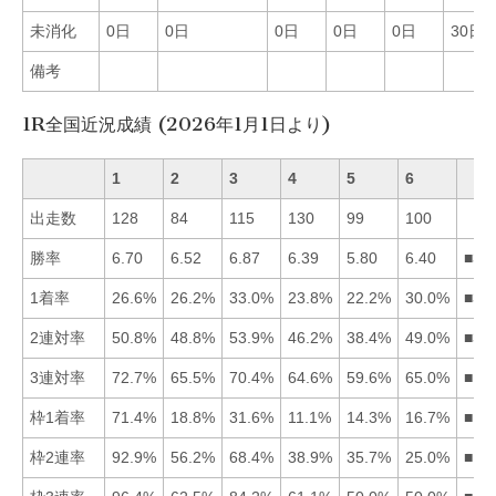
未消化
0日
0日
0日
0日
0日
30日
備考
1R全国近況成績 (2026年1月1日より)
1
2
3
4
5
6
出走数
128
84
115
130
99
100
勝率
6.70
6.52
6.87
6.39
5.80
6.40
■31
1着率
26.6%
26.2%
33.0%
23.8%
22.2%
30.0%
■36
2連対率
50.8%
48.8%
53.9%
46.2%
38.4%
49.0%
■31
3連対率
72.7%
65.5%
70.4%
64.6%
59.6%
65.0%
■13
枠1着率
71.4%
18.8%
31.6%
11.1%
14.3%
16.7%
■13
枠2連率
92.9%
56.2%
68.4%
38.9%
35.7%
25.0%
■13