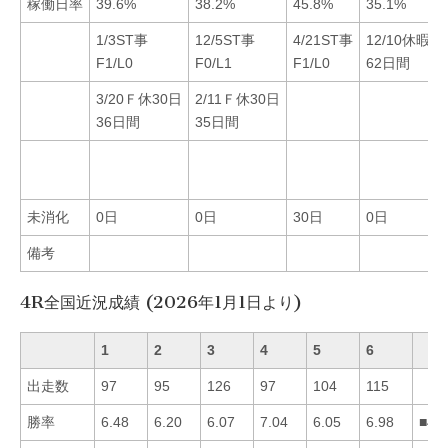
稼働日率
39.6%
38.2%
45.8%
35.1%
1/3ST事
12/5ST事
4/21ST事
12/10休暇
F1/L0
F0/L1
F1/L0
62日間
3/20Ｆ休30日
2/11Ｆ休30日
36日間
35日間
未消化
0日
0日
30日
0日
備考
4R全国近況成績 (2026年1月1日より)
1
2
3
4
5
6
出走数
97
95
126
97
104
115
勝率
6.48
6.20
6.07
7.04
6.05
6.98
■46