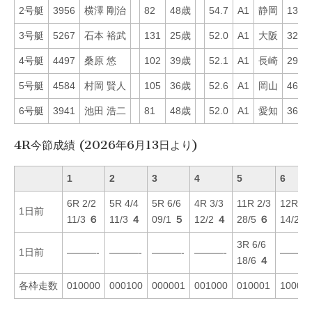
2号艇
3956
横澤 剛治
82
48歳
54.7
A1
静岡
13
3号艇
5267
石本 裕武
131
25歳
52.0
A1
大阪
32
4号艇
4497
桑原 悠
102
39歳
52.1
A1
長崎
29
5号艇
4584
村岡 賢人
105
36歳
52.6
A1
岡山
46
6号艇
3941
池田 浩二
81
48歳
52.0
A1
愛知
36
4R今節成績 (2026年6月13日より)
1
2
3
4
5
6
6R 2/2
5R 4/4
5R 6/6
4R 3/3
11R 2/3
12R 1/
1日前
11/3
６
11/3
４
09/1
５
12/2
４
28/5
６
14/2
１
3R 6/6
1日前
———-
———-
———-
———-
———
18/6
４
各枠走数
010000
000100
000001
001000
010001
10000