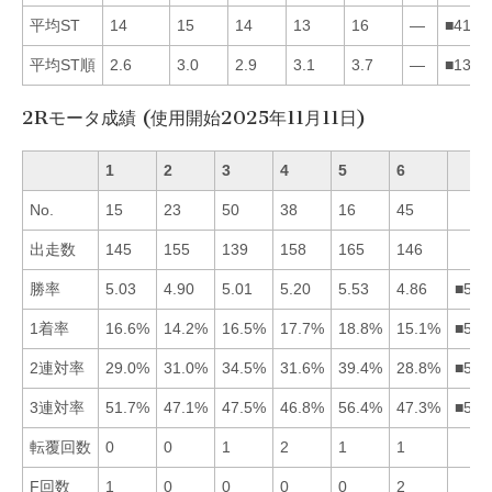
平均ST
14
15
14
13
16
—
■4132
平均ST順
2.6
3.0
2.9
3.1
3.7
—
■1324
2Rモータ成績 (使用開始2025年11月11日)
1
2
3
4
5
6
No.
15
23
50
38
16
45
出走数
145
155
139
158
165
146
勝率
5.03
4.90
5.01
5.20
5.53
4.86
■541
1着率
16.6%
14.2%
16.5%
17.7%
18.8%
15.1%
■541
2連対率
29.0%
31.0%
34.5%
31.6%
39.4%
28.8%
■534
3連対率
51.7%
47.1%
47.5%
46.8%
56.4%
47.3%
■513
転覆回数
0
0
1
2
1
1
F回数
1
0
0
0
0
2