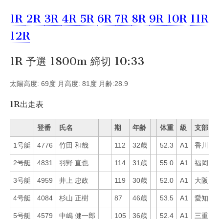
1R
2R
3R
4R
5R
6R
7R
8R
9R
10R
11R
12R
1R 予選 1800m 締切 10:33
太陽高度: 69度 月高度: 81度 月齢:28.9
1R出走表
登番
氏名
期
年齢
体重
級
支部
1号艇
4776
竹田 和哉
112
32歳
52.3
A1
香川
5
2号艇
4831
羽野 直也
114
31歳
55.0
A1
福岡
3
3号艇
4959
井上 忠政
119
30歳
52.0
A1
大阪
4
4号艇
4084
杉山 正樹
87
46歳
53.5
A1
愛知
5
5号艇
4579
中嶋 健一郎
105
36歳
52.4
A1
三重
2