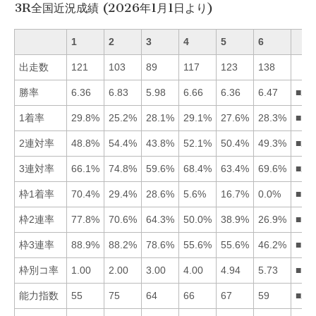
3R全国近況成績 (2026年1月1日より)
1
2
3
4
5
6
出走数
121
103
89
117
123
138
勝率
6.36
6.83
5.98
6.66
6.36
6.47
■24
1着率
29.8%
25.2%
28.1%
29.1%
27.6%
28.3%
■14
2連対率
48.8%
54.4%
43.8%
52.1%
50.4%
49.3%
■24
3連対率
66.1%
74.8%
59.6%
68.4%
63.4%
69.6%
■26
枠1着率
70.4%
29.4%
28.6%
5.6%
16.7%
0.0%
■12
枠2連率
77.8%
70.6%
64.3%
50.0%
38.9%
26.9%
■12
枠3連率
88.9%
88.2%
78.6%
55.6%
55.6%
46.2%
■12
枠別コ率
1.00
2.00
3.00
4.00
4.94
5.73
■12
能力指数
55
75
64
66
67
59
■25