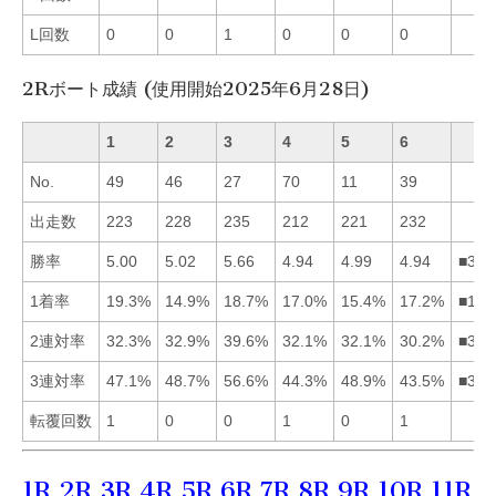
L回数
0
0
1
0
0
0
2Rボート成績 (使用開始2025年6月28日)
1
2
3
4
5
6
No.
49
46
27
70
11
39
出走数
223
228
235
212
221
232
勝率
5.00
5.02
5.66
4.94
4.99
4.94
■321
1着率
19.3%
14.9%
18.7%
17.0%
15.4%
17.2%
■136
2連対率
32.3%
32.9%
39.6%
32.1%
32.1%
30.2%
■321
3連対率
47.1%
48.7%
56.6%
44.3%
48.9%
43.5%
■352
転覆回数
1
0
0
1
0
1
1R
2R
3R
4R
5R
6R
7R
8R
9R
10R
11R