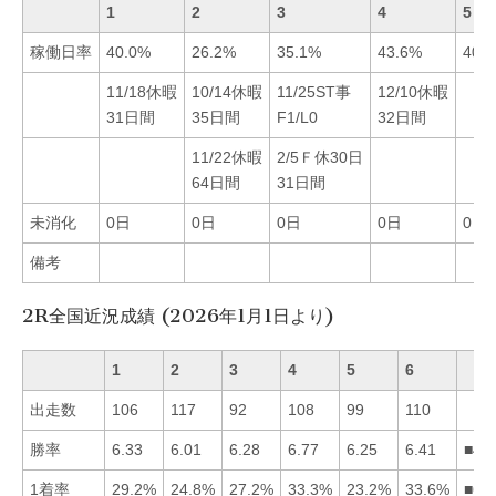
1
2
3
4
5
稼働日率
40.0%
26.2%
35.1%
43.6%
40.
11/18休暇
10/14休暇
11/25ST事
12/10休暇
31日間
35日間
F1/L0
32日間
11/22休暇
2/5Ｆ休30日
64日間
31日間
未消化
0日
0日
0日
0日
0日
備考
2R全国近況成績 (2026年1月1日より)
1
2
3
4
5
6
出走数
106
117
92
108
99
110
勝率
6.33
6.01
6.28
6.77
6.25
6.41
■46
1着率
29.2%
24.8%
27.2%
33.3%
23.2%
33.6%
■64