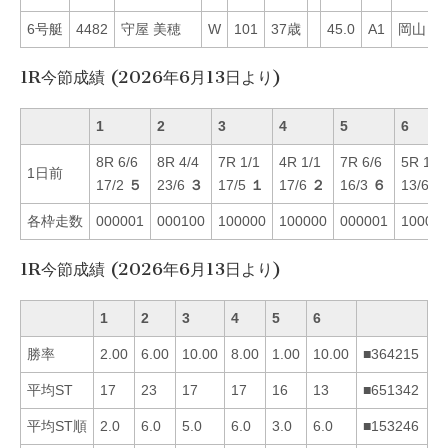
6号艇
4482
守屋 美穂
W
101
37歳
45.0
A1
岡山
1
1R今節成績 (2026年6月13日より)
1
2
3
4
5
6
8R 6/6
8R 4/4
7R 1/1
4R 1/1
7R 6/6
5R 1/1
1日前
17/2
５
23/6
３
17/5
１
17/6
２
16/3
６
13/6
１
各枠走数
000001
000100
100000
100000
000001
10000
1R今節成績 (2026年6月13日より)
1
2
3
4
5
6
勝率
2.00
6.00
10.00
8.00
1.00
10.00
■364215
平均ST
17
23
17
17
16
13
■651342
平均ST順
2.0
6.0
5.0
6.0
3.0
6.0
■153246