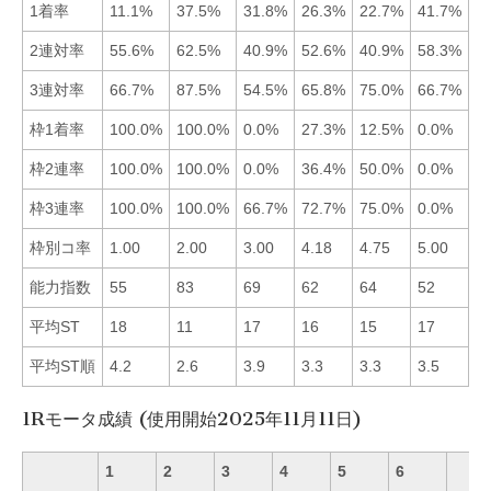
1着率
11.1%
37.5%
31.8%
26.3%
22.7%
41.7%
■
2連対率
55.6%
62.5%
40.9%
52.6%
40.9%
58.3%
■
3連対率
66.7%
87.5%
54.5%
65.8%
75.0%
66.7%
■
枠1着率
100.0%
100.0%
0.0%
27.3%
12.5%
0.0%
■
枠2連率
100.0%
100.0%
0.0%
36.4%
50.0%
0.0%
■
枠3連率
100.0%
100.0%
66.7%
72.7%
75.0%
0.0%
■
枠別コ率
1.00
2.00
3.00
4.18
4.75
5.00
■
能力指数
55
83
69
62
64
52
■
平均ST
18
11
17
16
15
17
■
平均ST順
4.2
2.6
3.9
3.3
3.3
3.5
■
1Rモータ成績 (使用開始2025年11月11日)
1
2
3
4
5
6