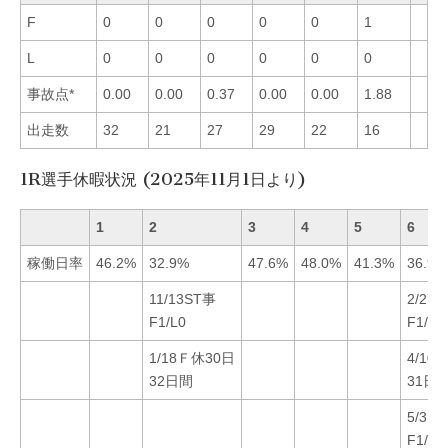
F
0
0
0
0
0
1
L
0
0
0
0
0
0
事故点*
0.00
0.00
0.37
0.00
0.00
1.88
出走数
32
21
27
29
22
16
1R選手休暇状況 (2025年11月1日より)
1
2
3
4
5
6
稼働日率
46.2%
32.9%
47.6%
48.0%
41.3%
36.9%
11/13ST事
2/27
F1/L0
F1/L0
1/18Ｆ休30日
4/10
32日間
31日
5/31
F1/L0