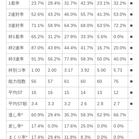
1着率
23.7%
28.4%
31.7%
42.3%
23.1%
32.2%
■46
2連対率
52.6%
43.2%
46.0%
55.7%
41.3%
53.0%
■46
3連対率
71.1%
58.9%
64.3%
68.0%
63.5%
72.2%
■61
枠1着率
65.2%
31.2%
27.8%
33.3%
5.6%
0.0%
■14
枠2連率
87.0%
43.8%
44.4%
41.7%
16.7%
20.0%
■13
枠3連率
91.3%
56.2%
77.8%
58.3%
50.0%
40.0%
■13
枠別コ率
1.00
2.00
3.17
3.92
5.00
5.73
■12
能力指数
56
57
61
60
60
76
■63
平均ST
16
16
15
14
13
12
■65
平均ST順
3.4
3.3
3.2
2.6
2.8
2.7
■46
逃し率*
60.9%
29.4%
35.3%
58.3%
52.9%
66.7%
差し率*
17.4%
0.0%
17.6%
25.0%
0.0%
0.0%
まくり率*
17.4%
29.4%
11.8%
8.3%
0.0%
0.0%