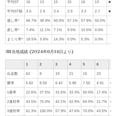
平均ST
16
13
15
15
16
13
■62
平均ST順
3.0
2.9
3.4
2.9
3.3
2.7
■62
逃し率*
66.7%
38.9%
50.0%
57.1%
57.9%
50.0%
差し率*
7.4%
11.1%
7.1%
9.5%
10.5%
0.0%
まくり率*
18.5%
5.6%
14.3%
0.0%
5.3%
0.0%
3R当地成績 (2024年6月14日より)
1
2
3
4
5
6
出走数
62
8
19
21
10
23
勝率
5.82
8.50
6.42
5.86
7.50
4.91
■2
1着率
22.6%
37.5%
31.6%
33.3%
50.0%
17.4%
■5
2連対率
43.5%
75.0%
42.1%
42.9%
60.0%
21.7%
■2
3連対率
61.3%
100.0%
57.9%
47.6%
70.0%
43.5%
■2