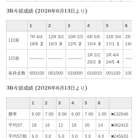
3R今節成績 (2026年6月13日より)
1
2
3
4
5
6
7R 4/4
12R 3/2
10R 2/2
6R 5/5
11R 3/4
2R 1/1
1日前
18/6
２
16/3
３
12/5
２
15/4
３
17/1
１
14/4
1R 2/2
1R 4/4
1日前
———-
———-
———-
———
20/2
３
24/5
４
各枠走数
000100
001000
010000
010010
001100
10000
3R今節成績 (2026年6月13日より)
1
2
3
4
5
6
勝率
8.00
7.00
8.00
6.00
7.00
1.00
■132546
平均ST
18
16
12
18
20
14
■362415
平均ST順
6.0
3.0
5.0
3.0
3.0
4.0
■245631