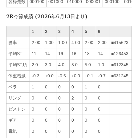
各枠走数
000100
001000
010000
000001
000100
00100
2R今節成績 (2026年6月13日より)
1
2
3
4
5
6
勝率
2.00
1.00
1.00
4.00
2.00
2.00
■415623
平均ST
11
14
19
16
18
14
■126453
平均ST順
2.0
3.0
4.0
5.0
5.0
1.0
■612345
体重増減
-0.3
+0.0
-0.6
+0.0
+0.1
-0.7
■631245
ペラ
1
0
0
0
1
0
リング
0
0
0
2
0
0
ピストン
0
0
0
0
0
0
ギア
0
0
0
0
0
0
電気
0
0
0
0
0
0