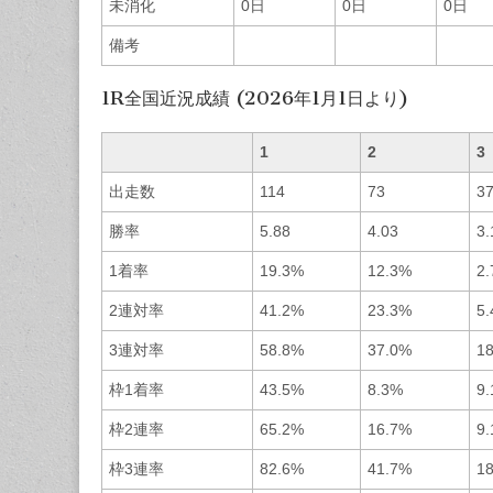
未消化
0日
0日
0日
備考
1R全国近況成績 (2026年1月1日より)
1
2
3
出走数
114
73
3
勝率
5.88
4.03
3.
1着率
19.3%
12.3%
2
2連対率
41.2%
23.3%
5
3連対率
58.8%
37.0%
1
枠1着率
43.5%
8.3%
9
枠2連率
65.2%
16.7%
9
枠3連率
82.6%
41.7%
1