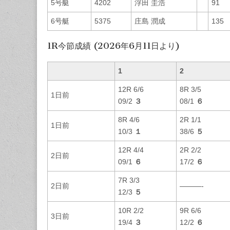
5号艇
4202
浮田 圭浩
91
6号艇
5375
庄島 潤成
135
1R今節成績 (2026年6月11日より)
1
2
12R 6/6
8R 3/5
1日前
09/2
３
08/1
６
8R 4/6
2R 1/1
1日前
10/3
１
38/6
５
12R 4/4
2R 2/2
2日前
09/1
６
17/2
６
7R 3/3
2日前
———-
12/3
５
10R 2/2
9R 6/6
3日前
19/4
３
12/2
６