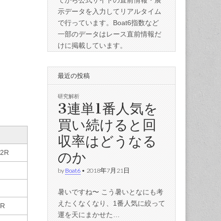
てから公式サイトの直前情報・展
示データを入力してリアルタイム
で行っています。Boat6指数など
一部のデータはレース直前情報だ
けに掲載しています。
最近の投稿
研究解析
3連単1番人気を
買い続けると回
収率はどうなる
のか
12R
by
Boat6
•
2018年7月21日
暑いですね〜 こう暑いとなにも考
えたくなくなり、1番人気に絞って
7R
運を天にまかせた…