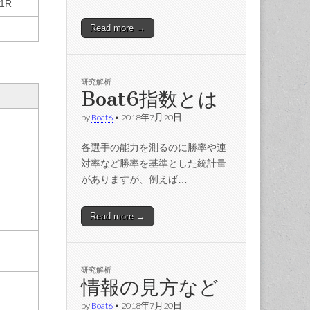
11R
Read more →
研究解析
Boat6指数とは
by
Boat6
•
2018年7月20日
各選手の能力を測るのに勝率や連
対率など勝率を基準とした統計量
がありますが、例えば…
Read more →
研究解析
情報の見方など
by
Boat6
•
2018年7月20日