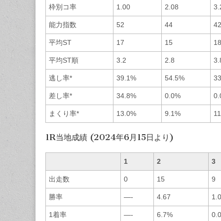
枠別コ率
1.00
2.08
3.
能力指数
52
44
4
平均ST
17
15
1
平均ST順
3.2
2.8
3.
逃し率*
39.1%
54.5%
3
差し率*
34.8%
0.0%
0
まくり率*
13.0%
9.1%
1
1R当地成績 (2024年6月15日より)
1
2
3
出走数
0
15
9
勝率
—-
4.67
1.
1着率
—-
6.7%
0.