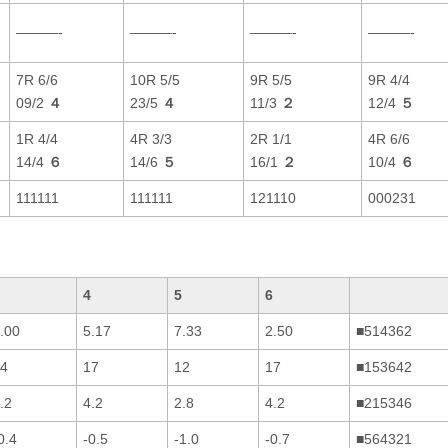
———-
———-
———-
———-
7R 6/6
10R 5/5
9R 5/5
9R 4/4
09/2
４
23/5
４
11/3
２
12/4
５
1R 4/4
4R 3/3
2R 1/1
4R 6/6
14/4
６
14/6
５
16/1
２
10/4
６
111111
111111
121110
000231
4
5
6
.00
5.17
7.33
2.50
■514362
4
17
12
17
■153642
.2
4.2
2.8
4.2
■215346
0.4
-0.5
-1.0
-0.7
■564321