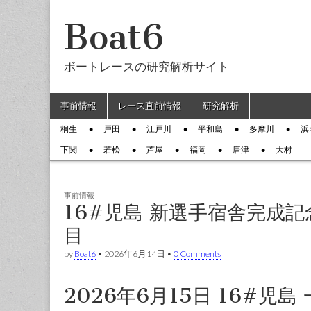
Boat6
ボートレースの研究解析サイト
Skip to content
事前情報
レース直前情報
研究解析
Main menu
桐生
戸田
江戸川
平和島
多摩川
浜
Sub menu
下関
若松
芦屋
福岡
唐津
大村
事前情報
16#児島 新選手宿舎完成
目
by
Boat6
•
2026年6月14日
•
0 Comments
2026年6月15日 16#児