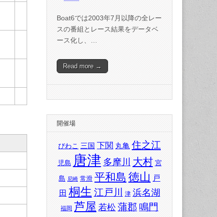
Boat6では2003年7月以降の全レー
スの番組とレース結果をデータベ
ース化し、…
Read more →
開催場
住之江
下関
三国
丸亀
びわこ
唐津
大村
多摩川
児島
宮
徳山
平和島
戸
島
常滑
尼崎
桐生
江戸川
浜名湖
田
津
芦屋
蒲郡
鳴門
若松
福岡