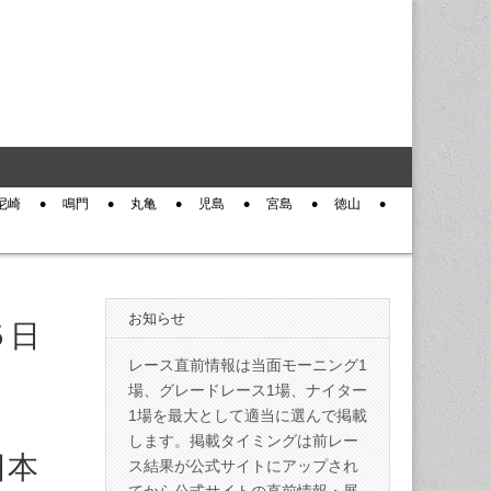
尼崎
鳴門
丸亀
児島
宮島
徳山
お知らせ
５日
レース直前情報は当面モーニング1
場、グレードレース1場、ナイター
1場を最大として適当に選んで掲載
します。掲載タイミングは前レー
日本
ス結果が公式サイトにアップされ