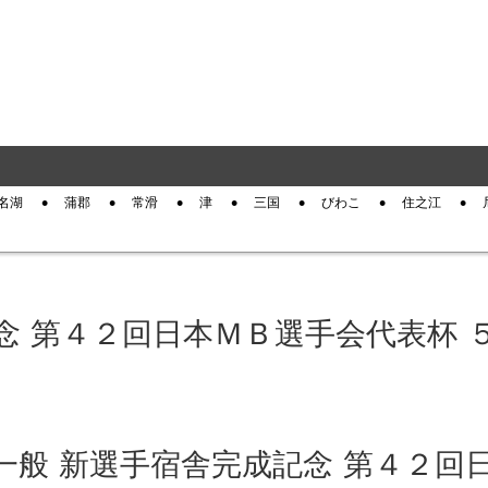
名湖
蒲郡
常滑
津
三国
びわこ
住之江
記念 第４２回日本ＭＢ選手会代表杯 
島 一般 新選手宿舎完成記念 第４２回