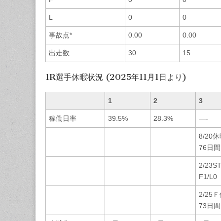
L
0
0
事故点*
0.00
0.00
出走数
30
15
1R選手休暇状況 (2025年11月1日より)
1
2
3
稼働日率
39.5%
28.3%
—-
8/20
76日間
2/23S
F1/L0
2/25
73日間