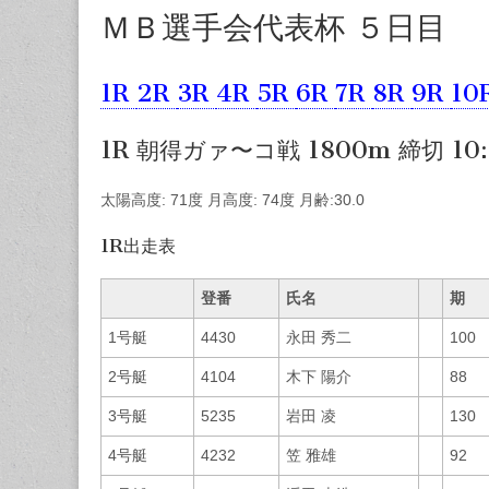
ＭＢ選手会代表杯 ５日目
1R
2R
3R
4R
5R
6R
7R
8R
9R
10
1R 朝得ガァ〜コ戦 1800m 締切 10:
太陽高度: 71度 月高度: 74度 月齢:30.0
1R出走表
登番
氏名
期
1号艇
4430
永田 秀二
100
2号艇
4104
木下 陽介
88
3号艇
5235
岩田 凌
130
4号艇
4232
笠 雅雄
92