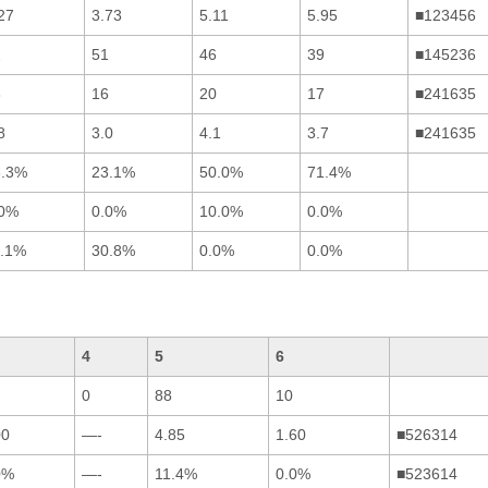
27
3.73
5.11
5.95
■123456
2
51
46
39
■145236
8
16
20
17
■241635
8
3.0
4.1
3.7
■241635
3.3%
23.1%
50.0%
71.4%
.0%
0.0%
10.0%
0.0%
1.1%
30.8%
0.0%
0.0%
4
5
6
0
88
10
00
—-
4.85
1.60
■526314
0%
—-
11.4%
0.0%
■523614