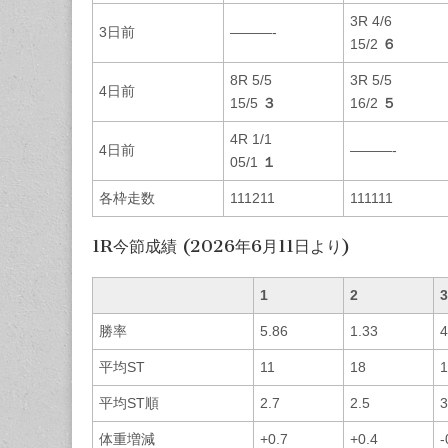
3R 4/6
3日前
———-
15/2
６
8R 5/5
3R 5/5
4日前
15/5
３
16/2
５
4R 1/1
4日前
———-
05/1
１
各枠走数
111211
111111
1R今節成績 (2026年6月11日より)
1
2
3
勝率
5.86
1.33
4
平均ST
11
18
1
平均ST順
2.7
2.5
3
体重増減
+0.7
+0.4
-