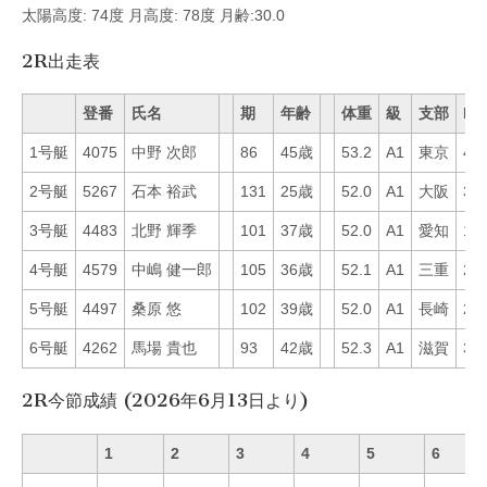
太陽高度: 74度 月高度: 78度 月齢:30.0
2R出走表
登番
氏名
期
年齢
体重
級
支部
Mo
1号艇
4075
中野 次郎
86
45歳
53.2
A1
東京
47
2号艇
5267
石本 裕武
131
25歳
52.0
A1
大阪
32
3号艇
4483
北野 輝季
101
37歳
52.0
A1
愛知
15
4号艇
4579
中嶋 健一郎
105
36歳
52.1
A1
三重
25
5号艇
4497
桑原 悠
102
39歳
52.0
A1
長崎
29
6号艇
4262
馬場 貴也
93
42歳
52.3
A1
滋賀
39
2R今節成績 (2026年6月13日より)
1
2
3
4
5
6