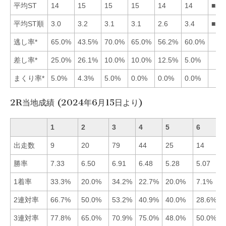
平均ST
14
15
15
15
14
14
■51
平均ST順
3.0
3.2
3.1
3.1
2.6
3.4
■51
逃し率*
65.0%
43.5%
70.0%
65.0%
56.2%
60.0%
差し率*
25.0%
26.1%
10.0%
10.0%
12.5%
5.0%
まくり率*
5.0%
4.3%
5.0%
0.0%
0.0%
0.0%
2R当地成績 (2024年6月15日より)
1
2
3
4
5
6
出走数
9
20
79
44
25
14
勝率
7.33
6.50
6.91
6.48
5.28
5.07
1着率
33.3%
20.0%
34.2%
22.7%
20.0%
7.1%
2連対率
66.7%
50.0%
53.2%
40.9%
40.0%
28.6%
3連対率
77.8%
65.0%
70.9%
75.0%
48.0%
50.0%