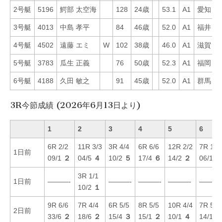
2号艇
5196
鰐部 太空海
128
24歳
53.1
A1
愛知
3
3号艇
4013
中島 孝平
84
46歳
52.0
A1
福井
5
4号艇
4502
遠藤 エミ
W
102
38歳
46.0
A1
滋賀
6
5号艇
3783
瓜生 正義
76
50歳
52.3
A1
福岡
4
6号艇
4188
久田 敏之
91
45歳
52.0
A1
群馬
2
3R今節成績 (2026年6月13日より)
1
2
3
4
5
6
6R 2/2
11R 3/3
3R 4/4
6R 6/6
12R 2/2
7R 1/1
1日前
09/1
２
04/5
４
10/2
５
17/4
６
14/2
２
06/1
１
3R 1/1
1日前
———-
———-
———-
———-
———
10/2
１
9R 6/6
7R 4/4
6R 5/5
8R 5/5
10R 4/4
7R 5/5
2日前
33/6
２
18/6
２
15/4
３
15/1
２
10/1
４
14/1
３