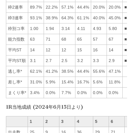
枠2連率
89.7%
22.2%
57.1%
44.4%
20.0%
20.0%
■13
枠3連率
93.1%
38.9%
64.3%
61.1%
40.0%
45.0%
■13
枠別コ率
1.00
1.94
3.14
4.11
4.93
5.80
■12
能力指数
63
71
68
65
57
67
■23
平均ST
14
12
12
15
16
14
■32
平均ST順
3.1
2.7
2.5
3.2
3.3
2.9
■32
逃し率*
62.1%
41.2%
38.5%
44.4%
55.6%
47.1%
差し率*
31.0%
5.9%
15.4%
16.7%
5.6%
11.8%
まくり率*
3.4%
0.0%
7.7%
0.0%
0.0%
0.0%
1R当地成績 (2024年6月15日より)
1
2
3
4
5
6
出走数
25
9
16
36
29
71