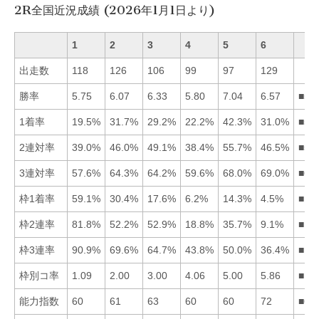
2R全国近況成績 (2026年1月1日より)
1
2
3
4
5
6
出走数
118
126
106
99
97
129
勝率
5.75
6.07
6.33
5.80
7.04
6.57
■56
1着率
19.5%
31.7%
29.2%
22.2%
42.3%
31.0%
■52
2連対率
39.0%
46.0%
49.1%
38.4%
55.7%
46.5%
■53
3連対率
57.6%
64.3%
64.2%
59.6%
68.0%
69.0%
■65
枠1着率
59.1%
30.4%
17.6%
6.2%
14.3%
4.5%
■12
枠2連率
81.8%
52.2%
52.9%
18.8%
35.7%
9.1%
■13
枠3連率
90.9%
69.6%
64.7%
43.8%
50.0%
36.4%
■12
枠別コ率
1.09
2.00
3.00
4.06
5.00
5.86
■12
能力指数
60
61
63
60
60
72
■63