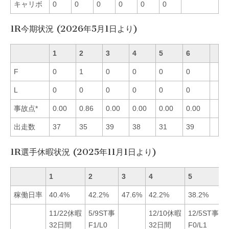
キャリボ
0
0
0
0
0
0
1R今期状況 (2026年5月1日より)
1
2
3
4
5
6
F
0
1
0
0
0
0
L
0
0
0
0
0
0
事故点*
0.00
0.86
0.00
0.00
0.00
0.00
出走数
37
35
39
38
31
39
1R選手休暇状況 (2025年11月1日より)
1
2
3
4
5
稼働日率
40.4%
42.2%
47.6%
42.2%
38.2%
11/22休暇
5/9ST事
12/10休暇
12/5ST事
32日間
F1/L0
32日間
F0/L1