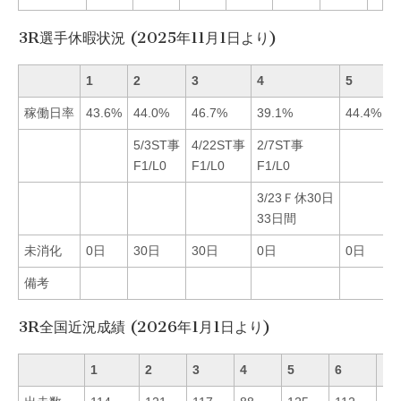
3R選手休暇状況 (2025年11月1日より)
1
2
3
4
5
6
稼働日率
43.6%
44.0%
46.7%
39.1%
44.4%
3
5/3ST事
4/22ST事
2/7ST事
F1/L0
F1/L0
F1/L0
3/23Ｆ休30日
33日間
未消化
0日
30日
30日
0日
0日
備考
3R全国近況成績 (2026年1月1日より)
1
2
3
4
5
6