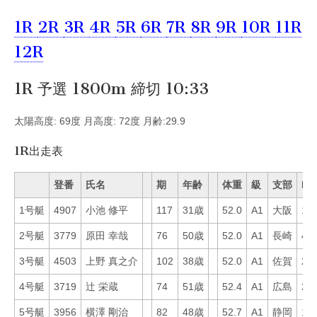
1R
2R
3R
4R
5R
6R
7R
8R
9R
10R
11R
12R
1R 予選 1800m 締切 10:33
太陽高度: 69度 月高度: 72度 月齢:29.9
1R出走表
登番
氏名
期
年齢
体重
級
支部
Mo
1号艇
4907
小池 修平
117
31歳
52.0
A1
大阪
12
2号艇
3779
原田 幸哉
76
50歳
52.0
A1
長崎
43
3号艇
4503
上野 真之介
102
38歳
52.0
A1
佐賀
20
4号艇
3719
辻 栄蔵
74
51歳
52.4
A1
広島
21
5号艇
3956
横澤 剛治
82
48歳
52.7
A1
静岡
13