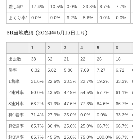
差し率*
17.4%
10.5%
0.0%
33.3%
8.7%
7.7%
まくり率*
0.0%
0.0%
6.2%
5.6%
0.0%
0.0%
3R当地成績 (2024年6月15日より)
1
2
3
4
5
6
出走数
38
62
21
22
26
18
勝率
6.32
5.82
5.86
7.09
7.27
6.72
■5
1着率
31.6%
22.6%
33.3%
22.7%
19.2%
33.3%
■3
2連対率
50.0%
43.5%
42.9%
54.5%
57.7%
61.1%
■6
3連対率
63.2%
61.3%
47.6%
77.3%
84.6%
66.7%
■5
枠1着率
71.4%
27.3%
25.0%
0.0%
0.0%
33.3%
■1
枠2連率
85.7%
36.4%
25.0%
25.0%
66.7%
66.7%
■1
枠3連率
85.7%
45.5%
25.0%
75.0%
100.0%
66.7%
■5