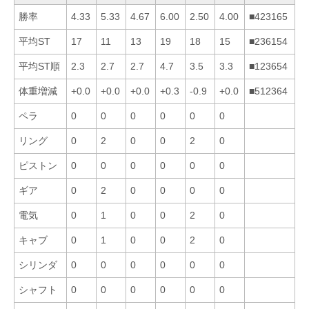
勝率
4.33
5.33
4.67
6.00
2.50
4.00
■423165
平均ST
17
11
13
19
18
15
■236154
平均ST順
2.3
2.7
2.7
4.7
3.5
3.3
■123654
体重増減
+0.0
+0.0
+0.0
+0.3
-0.9
+0.0
■512364
ペラ
0
0
0
0
0
0
リング
0
2
0
0
2
0
ピストン
0
0
0
0
0
0
ギア
0
2
0
0
0
0
電気
0
1
0
0
2
0
キャブ
0
1
0
0
2
0
シリンダ
0
0
0
0
0
0
シャフト
0
0
0
0
0
0