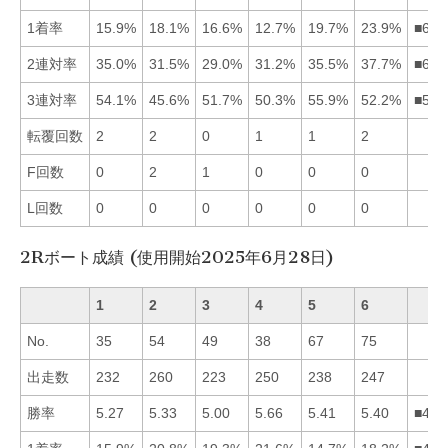
1着率
15.9%
18.1%
16.6%
12.7%
19.7%
23.9%
■652
2連対率
35.0%
31.5%
29.0%
31.2%
35.5%
37.7%
■651
3連対率
54.1%
45.6%
51.7%
50.3%
55.9%
52.2%
■516
転覆回数
2
2
0
1
1
2
F回数
0
2
1
0
0
0
L回数
0
0
0
0
0
0
2Rボート成績 (使用開始2025年6月28日)
1
2
3
4
5
6
No.
35
54
49
38
67
75
出走数
232
260
223
250
238
247
勝率
5.27
5.33
5.00
5.66
5.41
5.40
■456