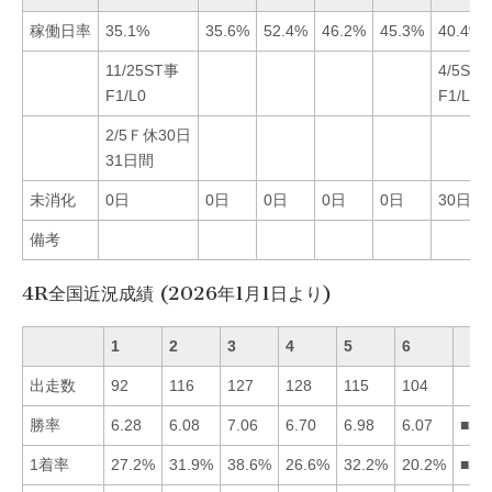
稼働日率
35.1%
35.6%
52.4%
46.2%
45.3%
40.4%
11/25ST事
4/5ST
F1/L0
F1/L0
2/5Ｆ休30日
31日間
未消化
0日
0日
0日
0日
0日
30日
備考
4R全国近況成績 (2026年1月1日より)
1
2
3
4
5
6
出走数
92
116
127
128
115
104
勝率
6.28
6.08
7.06
6.70
6.98
6.07
■35
1着率
27.2%
31.9%
38.6%
26.6%
32.2%
20.2%
■35