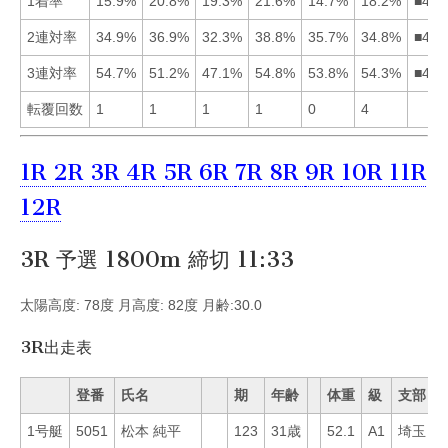
1着率
15.9%
20.8%
19.3%
21.6%
14.7%
18.2%
■423
2連対率
34.9%
36.9%
32.3%
38.8%
35.7%
34.8%
■425
3連対率
54.7%
51.2%
47.1%
54.8%
53.8%
54.3%
■416
転覆回数
1
1
1
1
0
4
1R
2R
3R
4R
5R
6R
7R
8R
9R
10R
11R
12R
3R 予選 1800m 締切 11:33
太陽高度: 78度 月高度: 82度 月齢:30.0
3R出走表
登番
氏名
期
年齢
体重
級
支部
1号艇
5051
松本 純平
123
31歳
52.1
A1
埼玉
8