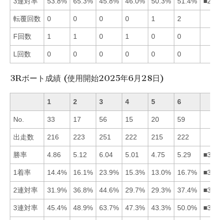
3連対率
53.8%
65.3%
45.8%
46.0%
50.3%
51.4%
■216
転覆回数
0
0
0
0
1
2
F回数
1
1
0
1
0
0
L回数
0
0
0
0
0
0
3Rボート成績 (使用開始2025年6月28日)
1
2
3
4
5
6
No.
33
17
56
15
20
59
出走数
216
223
251
222
215
222
勝率
4.86
5.12
6.04
5.01
4.75
5.29
■362
1着率
14.4%
16.1%
23.9%
15.3%
13.0%
16.7%
■362
2連対率
31.9%
36.8%
44.6%
29.7%
29.3%
37.4%
■362
3連対率
45.4%
48.9%
63.7%
47.3%
43.3%
50.0%
■362