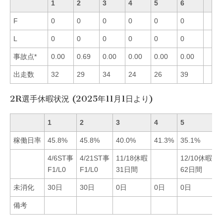
1
2
3
4
5
6
F
0
0
0
0
0
0
L
0
0
0
0
0
0
事故点*
0.00
0.69
0.00
0.00
0.00
0.00
出走数
32
29
34
24
26
39
2R選手休暇状況 (2025年11月1日より)
1
2
3
4
5
稼働日率
45.8%
45.8%
40.0%
41.3%
35.1%
4/6ST事
4/21ST事
11/18休暇
12/10休暇
F1/L0
F1/L0
31日間
62日間
未消化
30日
30日
0日
0日
0日
備考