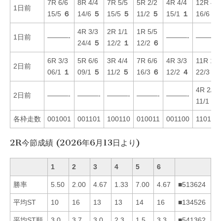
7R 6/6
8R 4/4
7R 5/5
5R 2/2
4R 4/4
12R 4/4
1日前
15/5
６
14/6
５
15/5
５
11/2
５
15/1
１
16/6
６
4R 3/3
2R 1/1
1R 5/5
1日前
———-
———-
———-
24/4
５
12/2
１
12/2
６
6R 3/3
5R 6/6
3R 4/4
7R 6/6
4R 3/3
11R 1/1
2日前
06/1
１
09/1
５
11/2
５
16/3
６
12/2
４
22/3
５
4R 2/2
2日前
———-
———-
———-
———-
———-
11/1
１
各枠走数
001001
001101
100110
010011
001100
110100
2R今節成績 (2026年6月13日より)
1
2
3
4
5
6
勝率
5.50
2.00
4.67
1.33
7.00
4.67
■513624
平均ST
10
16
13
13
14
16
■134526
平均ST順
3.0
3.7
3.0
2.3
1.5
3.3
■541362