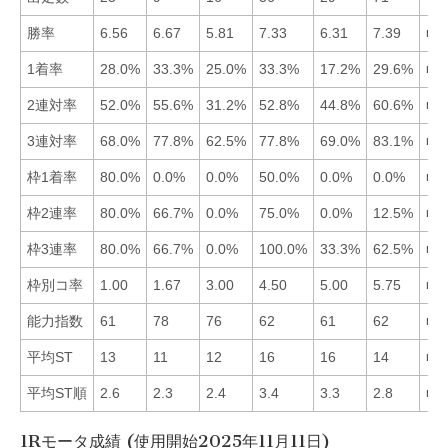
勝率
6.56
6.67
5.81
7.33
6.31
7.39
■6
1着率
28.0%
33.3%
25.0%
33.3%
17.2%
29.6%
■2
2連対率
52.0%
55.6%
31.2%
52.8%
44.8%
60.6%
■6
3連対率
68.0%
77.8%
62.5%
77.8%
69.0%
83.1%
■6
枠1着率
80.0%
0.0%
0.0%
50.0%
0.0%
0.0%
■1
枠2連率
80.0%
66.7%
0.0%
75.0%
0.0%
12.5%
■1
枠3連率
80.0%
66.7%
0.0%
100.0%
33.3%
62.5%
■4
枠別コ率
1.00
1.67
3.00
4.50
5.00
5.75
■1
能力指数
61
78
76
62
61
62
■2
平均ST
13
11
12
16
16
14
■2
平均ST順
2.6
2.3
2.4
3.4
3.3
2.8
■2
1Rモータ成績 (使用開始2025年11月11日)