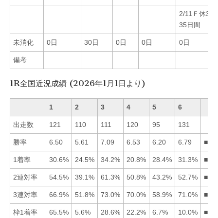
2/11Ｆ休30
35日間
未消化
0日
30日
0日
0日
0日
備考
1R全国近況成績 (2026年1月1日より)
1
2
3
4
5
6
出走数
121
110
111
120
95
131
勝率
6.50
5.61
7.09
6.53
6.20
6.79
■36
1着率
30.6%
24.5%
34.2%
20.8%
28.4%
31.3%
■36
2連対率
54.5%
39.1%
61.3%
50.8%
43.2%
52.7%
■31
3連対率
66.9%
51.8%
73.0%
70.0%
58.9%
71.0%
■36
枠1着率
65.5%
5.6%
28.6%
22.2%
6.7%
10.0%
■13