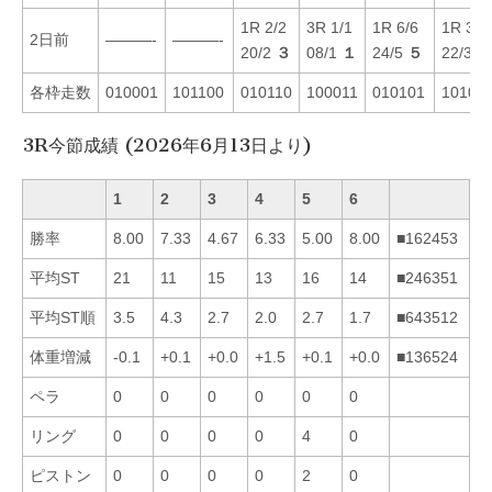
1R 2/2
3R 1/1
1R 6/6
1R 3/3
2日前
———-
———-
20/2
３
08/1
１
24/5
５
22/3
２
各枠走数
010001
101100
010110
100011
010101
10101
3R今節成績 (2026年6月13日より)
1
2
3
4
5
6
勝率
8.00
7.33
4.67
6.33
5.00
8.00
■162453
平均ST
21
11
15
13
16
14
■246351
平均ST順
3.5
4.3
2.7
2.0
2.7
1.7
■643512
体重増減
-0.1
+0.1
+0.0
+1.5
+0.1
+0.0
■136524
ペラ
0
0
0
0
0
0
リング
0
0
0
0
4
0
ピストン
0
0
0
0
2
0