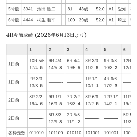
5号艇
3941
池田 浩二
81
48歳
52.0
A1
愛知
36
6号艇
4444
桐生 順平
100
39歳
52.0
A1
埼玉
59
4R今節成績 (2026年6月13日より)
1
2
3
4
5
6
10R 5/5
9R 4/4
6R 4/4
8R 3/3
9R 3/3
12R 1/
1日前
17/4
５
14/5
３
19/5
５
11/2
６
10/3
２
12/1
2R 3/3
1R 1/1
4R 6/6
1日前
———-
———-
———
13/3
５
10/1
１
17/2
３
8R 2/2
9R 1/1
7R 2/2
8R 6/6
12R 1/1
11R 4/
2日前
19/4
６
16/3
５
16/3
４
17/2
５
14/2
１
19/2
5R 3/3
2R 5/5
5R 5/5
2日前
———-
———-
———-
12/5
３
11/1
２
11/3
６
各枠走数
011010
101100
010110
101001
101001
10011