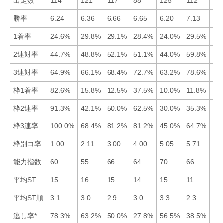
出走数
114
121
117
88
125
112
勝率
6.24
6.36
6.66
6.65
6.20
7.13
■6
1着率
24.6%
29.8%
29.1%
28.4%
24.0%
29.5%
■2
2連対率
44.7%
48.8%
52.1%
51.1%
44.0%
59.8%
■6
3連対率
64.9%
66.1%
68.4%
72.7%
63.2%
78.6%
■6
枠1着率
82.6%
15.8%
12.5%
37.5%
10.0%
11.8%
■1
枠2連率
91.3%
42.1%
50.0%
62.5%
30.0%
35.3%
■1
枠3連率
100.0%
68.4%
81.2%
81.2%
45.0%
64.7%
■1
枠別コ率
1.00
2.11
3.00
4.00
5.05
5.71
■1
能力指数
60
55
66
64
70
66
■5
平均ST
15
16
15
14
15
11
■6
平均ST順
3.1
3.0
2.9
3.0
3.3
2.3
■6
逃し率*
78.3%
63.2%
50.0%
27.8%
56.5%
38.5%