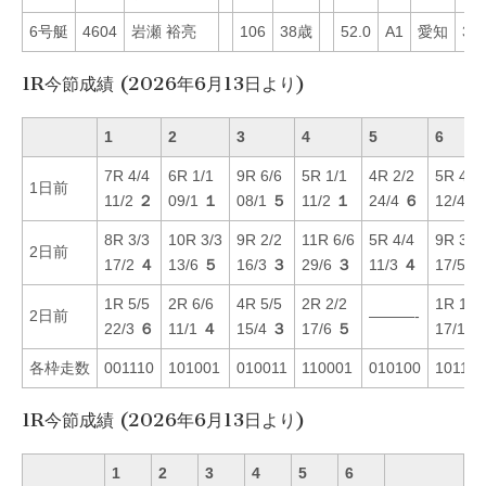
6号艇
4604
岩瀬 裕亮
106
38歳
52.0
A1
愛知
31
1R今節成績 (2026年6月13日より)
1
2
3
4
5
6
7R 4/4
6R 1/1
9R 6/6
5R 1/1
4R 2/2
5R 4/4
1日前
11/2
２
09/1
１
08/1
５
11/2
１
24/4
６
12/4
６
8R 3/3
10R 3/3
9R 2/2
11R 6/6
5R 4/4
9R 3/3
2日前
17/2
４
13/6
５
16/3
３
29/6
３
11/3
４
17/5
６
1R 5/5
2R 6/6
4R 5/5
2R 2/2
1R 1/1
2日前
———-
22/3
６
11/1
４
15/4
３
17/6
５
17/1
１
各枠走数
001110
101001
010011
110001
010100
101100
1R今節成績 (2026年6月13日より)
1
2
3
4
5
6