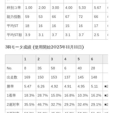
枠別コ率
1.00
2.00
3.00
4.00
5.33
5.67
■1
能力指数
59
53
66
67
72
66
■5
平均ST
18
16
16
15
16
17
■4
平均ST順
3.9
3.1
3.7
3.1
3.7
2.5
■6
3Rモータ成績 (使用開始2025年11月11日)
1
2
3
4
5
6
No.
8
35
58
6
40
28
出走数
169
150
153
137
145
148
勝率
5.47
6.26
4.92
4.91
4.95
5.11
■216
1着率
18.3%
28.7%
15.0%
16.8%
10.3%
16.2%
■214
2連対率
35.5%
46.7%
32.7%
29.2%
32.4%
29.1%
■213