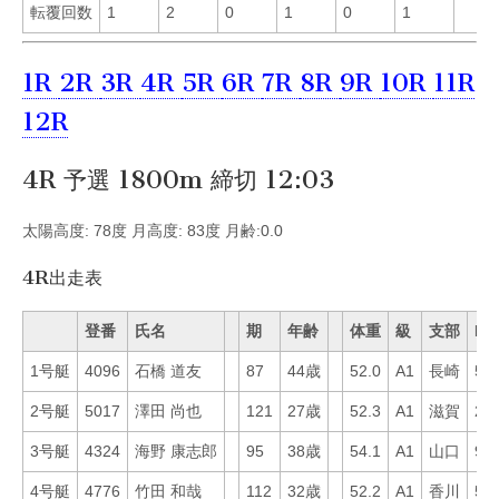
転覆回数
1
2
0
1
0
1
1R
2R
3R
4R
5R
6R
7R
8R
9R
10R
11R
12R
4R 予選 1800m 締切 12:03
太陽高度: 78度 月高度: 83度 月齢:0.0
4R出走表
登番
氏名
期
年齢
体重
級
支部
Mo
1号艇
4096
石橋 道友
87
44歳
52.0
A1
長崎
50
2号艇
5017
澤田 尚也
121
27歳
52.3
A1
滋賀
22
3号艇
4324
海野 康志郎
95
38歳
54.1
A1
山口
9
4号艇
4776
竹田 和哉
112
32歳
52.2
A1
香川
53