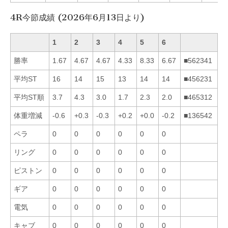
4R今節成績 (2026年6月13日より)
1
2
3
4
5
6
勝率
1.67
4.67
4.67
4.33
8.33
6.67
■562341
平均ST
16
14
15
13
14
14
■456231
平均ST順
3.7
4.3
3.0
1.7
2.3
2.0
■465312
体重増減
-0.6
+0.3
-0.3
+0.2
+0.0
-0.2
■136542
ペラ
0
0
0
0
0
0
リング
0
0
0
0
0
0
ピストン
0
0
0
0
0
0
ギア
0
0
0
0
0
0
電気
0
0
0
0
0
0
キャブ
0
0
0
0
0
0