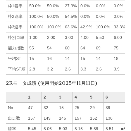
枠1着率
50.0%
50.0%
27.3%
0.0%
0.0%
0.0%
枠2連率
100.0%
50.0%
54.5%
0.0%
0.0%
0.0%
枠3連率
100.0%
100.0%
63.6%
42.9%
100.0%
33.3%
枠別コ率
1.00
2.00
3.00
4.00
5.50
6.00
能力指数
55
54
60
64
69
75
平均ST
15
16
14
15
14
18
平均ST順
2.8
3.2
2.6
3.3
2.6
3.9
2Rモータ成績 (使用開始2025年11月11日)
1
2
3
4
5
6
No.
47
32
15
25
29
39
出走数
157
149
145
157
152
138
勝率
5.45
5.06
5.03
5.15
5.59
5.51
■561