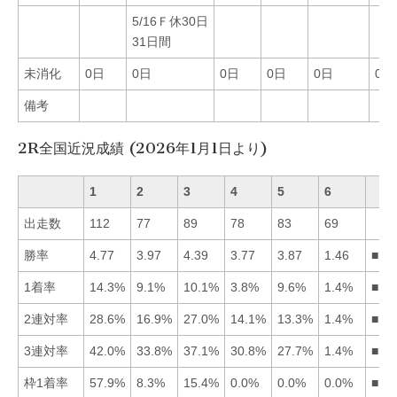
5/16Ｆ休30日
31日間
未消化
0日
0日
0日
0日
0日
0日
備考
2R全国近況成績 (2026年1月1日より)
1
2
3
4
5
6
出走数
112
77
89
78
83
69
勝率
4.77
3.97
4.39
3.77
3.87
1.46
■13
1着率
14.3%
9.1%
10.1%
3.8%
9.6%
1.4%
■13
2連対率
28.6%
16.9%
27.0%
14.1%
13.3%
1.4%
■13
3連対率
42.0%
33.8%
37.1%
30.8%
27.7%
1.4%
■13
枠1着率
57.9%
8.3%
15.4%
0.0%
0.0%
0.0%
■13