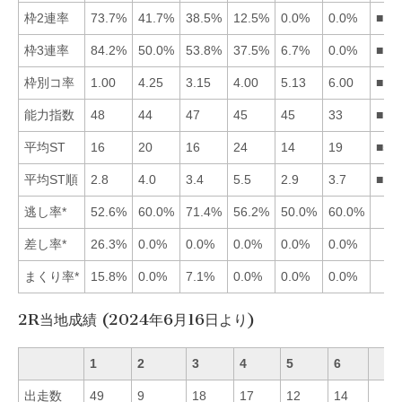
枠2連率
73.7%
41.7%
38.5%
12.5%
0.0%
0.0%
■12
枠3連率
84.2%
50.0%
53.8%
37.5%
6.7%
0.0%
■13
枠別コ率
1.00
4.25
3.15
4.00
5.13
6.00
■13
能力指数
48
44
47
45
45
33
■13
平均ST
16
20
16
24
14
19
■51
平均ST順
2.8
4.0
3.4
5.5
2.9
3.7
■15
逃し率*
52.6%
60.0%
71.4%
56.2%
50.0%
60.0%
差し率*
26.3%
0.0%
0.0%
0.0%
0.0%
0.0%
まくり率*
15.8%
0.0%
7.1%
0.0%
0.0%
0.0%
2R当地成績 (2024年6月16日より)
1
2
3
4
5
6
出走数
49
9
18
17
12
14