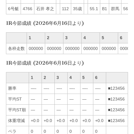
6号艇
4766
石井 孝之
112
35歳
55.1
B1
群馬
56
1R今節成績 (2026年6月16日より)
1
2
3
4
5
6
各枠走数
000000
000000
000000
000000
000000
00000
1R今節成績 (2026年6月16日より)
1
2
3
4
5
6
勝率
—-
—-
—-
—-
—-
—-
■123456
平均ST
—
—
—
—
—
—
■123456
平均ST順
—
—
—
—
—
—
■123456
体重増減
+0.0
+0.0
+0.0
+0.0
+0.0
+0.0
■123456
ペラ
0
0
0
0
0
0