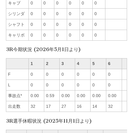
キャブ
0
0
0
0
0
0
シリンダ
0
0
0
0
0
0
シャフト
0
0
0
0
0
0
キャリボ
0
0
0
0
0
0
3R今期状況 (2026年5月1日より)
1
2
3
4
5
6
F
0
0
0
0
0
0
L
0
0
0
0
0
0
事故点*
0.00
0.59
0.00
0.00
0.00
0.00
出走数
32
17
27
16
14
32
3R選手休暇状況 (2025年11月1日より)