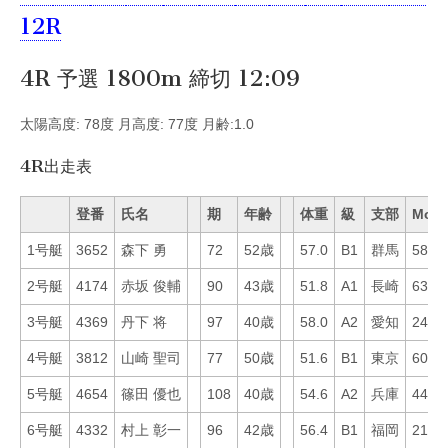
12R
4R 予選 1800m 締切 12:09
太陽高度: 78度 月高度: 77度 月齢:1.0
4R出走表
登番
氏名
期
年齢
体重
級
支部
Mo
1号艇
3652
森下 勇
72
52歳
57.0
B1
群馬
58
2号艇
4174
赤坂 俊輔
90
43歳
51.8
A1
長崎
63
3号艇
4369
丹下 将
97
40歳
58.0
A2
愛知
24
4号艇
3812
山崎 聖司
77
50歳
51.6
B1
東京
60
5号艇
4654
篠田 優也
108
40歳
54.6
A2
兵庫
44
6号艇
4332
村上 彰一
96
42歳
56.4
B1
福岡
21