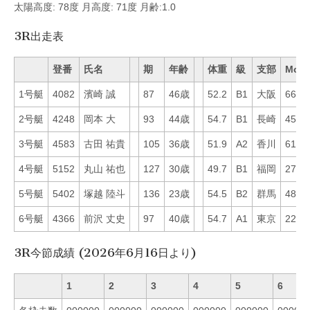
太陽高度: 78度 月高度: 71度 月齢:1.0
3R出走表
登番
氏名
期
年齢
体重
級
支部
Mo
1号艇
4082
濱崎 誠
87
46歳
52.2
B1
大阪
66
2号艇
4248
岡本 大
93
44歳
54.7
B1
長崎
45
3号艇
4583
古田 祐貴
105
36歳
51.9
A2
香川
61
4号艇
5152
丸山 祐也
127
30歳
49.7
B1
福岡
27
5号艇
5402
塚越 陸斗
136
23歳
54.5
B2
群馬
48
6号艇
4366
前沢 丈史
97
40歳
54.7
A1
東京
22
3R今節成績 (2026年6月16日より)
1
2
3
4
5
6