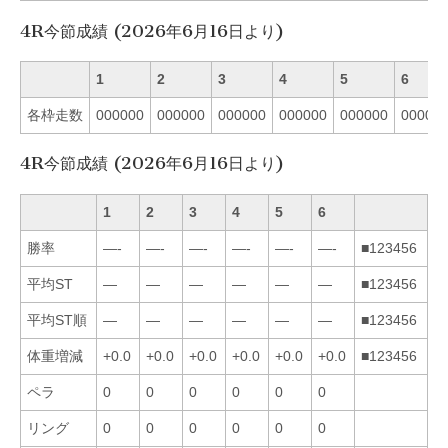
4R今節成績 (2026年6月16日より)
1
2
3
4
5
6
各枠走数
000000
000000
000000
000000
000000
00000
4R今節成績 (2026年6月16日より)
1
2
3
4
5
6
勝率
—-
—-
—-
—-
—-
—-
■123456
平均ST
—
—
—
—
—
—
■123456
平均ST順
—
—
—
—
—
—
■123456
体重増減
+0.0
+0.0
+0.0
+0.0
+0.0
+0.0
■123456
ペラ
0
0
0
0
0
0
リング
0
0
0
0
0
0