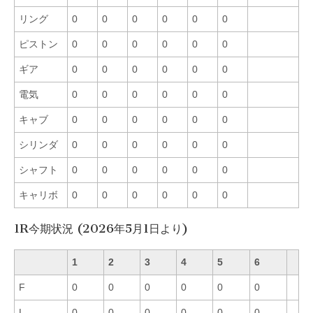
リング
0
0
0
0
0
0
ピストン
0
0
0
0
0
0
ギア
0
0
0
0
0
0
電気
0
0
0
0
0
0
キャブ
0
0
0
0
0
0
シリンダ
0
0
0
0
0
0
シャフト
0
0
0
0
0
0
キャリボ
0
0
0
0
0
0
1R今期状況 (2026年5月1日より)
1
2
3
4
5
6
F
0
0
0
0
0
0
L
0
0
0
0
0
0