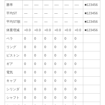
勝率
—-
—-
—-
—-
—-
—-
■123456
平均ST
—
—
—
—
—
—
■123456
平均ST順
—
—
—
—
—
—
■123456
体重増減
+0.0
+0.0
+0.0
+0.0
+0.0
+0.0
■123456
ペラ
0
0
0
0
0
0
リング
0
0
0
0
0
0
ピストン
0
0
0
0
0
0
ギア
0
0
0
0
0
0
電気
0
0
0
0
0
0
キャブ
0
0
0
0
0
0
シリンダ
0
0
0
0
0
0
シャフト
0
0
0
0
0
0