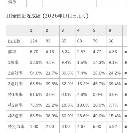
備考
1R全国近況成績 (2026年1月1日より)
1
2
3
4
5
6
出走数
124
83
85
68
70
66
勝率
6.70
4.16
5.34
2.57
4.77
4.36
■13
1着率
33.9%
4.8%
9.4%
1.5%
14.3%
9.1%
■15
2連対率
54.0%
21.7%
30.6%
7.4%
28.6%
24.2%
■13
3連対率
68.5%
39.8%
52.9%
16.2%
45.7%
39.4%
■13
枠1着率
61.5%
0.0%
0.0%
4.8%
0.0%
0.0%
■14
枠2連率
76.9%
22.2%
18.8%
19.0%
20.0%
7.7%
■12
枠3連率
88.5%
38.9%
50.0%
28.6%
40.0%
15.4%
■13
枠別コ率
1.00
2.00
3.00
4.67
5.00
5.92
■12