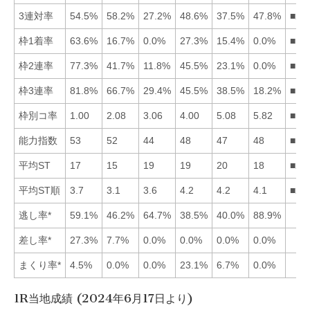
3連対率
54.5%
58.2%
27.2%
48.6%
37.5%
47.8%
■21
枠1着率
63.6%
16.7%
0.0%
27.3%
15.4%
0.0%
■14
枠2連率
77.3%
41.7%
11.8%
45.5%
23.1%
0.0%
■14
枠3連率
81.8%
66.7%
29.4%
45.5%
38.5%
18.2%
■12
枠別コ率
1.00
2.08
3.06
4.00
5.08
5.82
■12
能力指数
53
52
44
48
47
48
■12
平均ST
17
15
19
19
20
18
■21
平均ST順
3.7
3.1
3.6
4.2
4.2
4.1
■23
逃し率*
59.1%
46.2%
64.7%
38.5%
40.0%
88.9%
差し率*
27.3%
7.7%
0.0%
0.0%
0.0%
0.0%
まくり率*
4.5%
0.0%
0.0%
23.1%
6.7%
0.0%
1R当地成績 (2024年6月17日より)