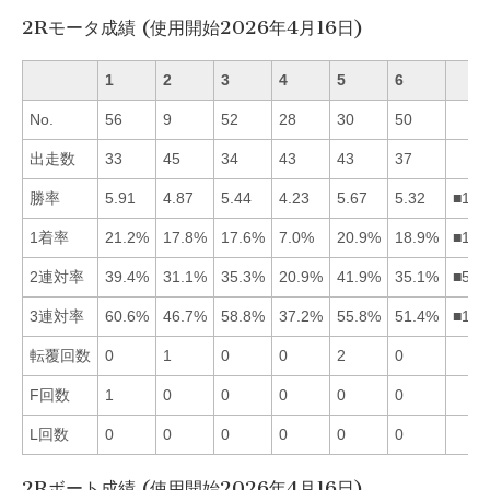
2Rモータ成績 (使用開始2026年4月16日)
1
2
3
4
5
6
No.
56
9
52
28
30
50
出走数
33
45
34
43
43
37
勝率
5.91
4.87
5.44
4.23
5.67
5.32
■153
1着率
21.2%
17.8%
17.6%
7.0%
20.9%
18.9%
■156
2連対率
39.4%
31.1%
35.3%
20.9%
41.9%
35.1%
■513
3連対率
60.6%
46.7%
58.8%
37.2%
55.8%
51.4%
■135
転覆回数
0
1
0
0
2
0
F回数
1
0
0
0
0
0
L回数
0
0
0
0
0
0
2Rボート成績 (使用開始2026年4月16日)