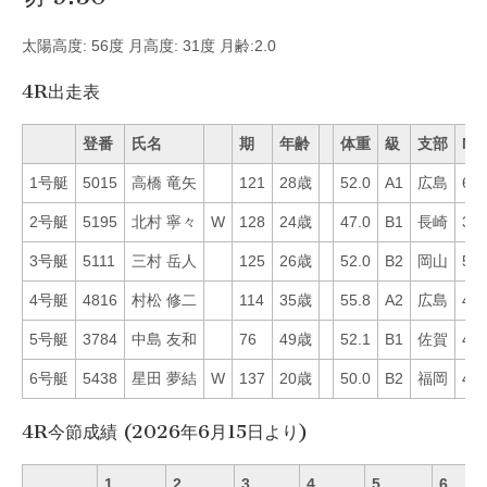
太陽高度: 56度 月高度: 31度 月齢:2.0
4R出走表
登番
氏名
期
年齢
体重
級
支部
Mo
1号艇
5015
高橋 竜矢
121
28歳
52.0
A1
広島
60
2号艇
5195
北村 寧々
W
128
24歳
47.0
B1
長崎
33
3号艇
5111
三村 岳人
125
26歳
52.0
B2
岡山
51
4号艇
4816
村松 修二
114
35歳
55.8
A2
広島
48
5号艇
3784
中島 友和
76
49歳
52.1
B1
佐賀
42
6号艇
5438
星田 夢結
W
137
20歳
50.0
B2
福岡
44
4R今節成績 (2026年6月15日より)
1
2
3
4
5
6