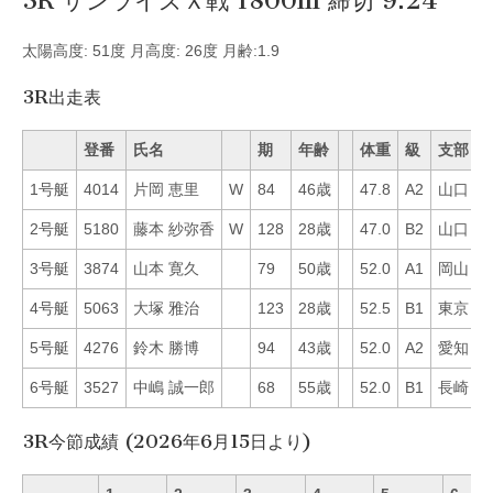
3R サンライズＸ戦 1800m 締切 9:24
太陽高度: 51度 月高度: 26度 月齢:1.9
3R出走表
登番
氏名
期
年齢
体重
級
支部
1号艇
4014
片岡 恵里
W
84
46歳
47.8
A2
山口
2
2号艇
5180
藤本 紗弥香
W
128
28歳
47.0
B2
山口
2
3号艇
3874
山本 寛久
79
50歳
52.0
A1
岡山
2
4号艇
5063
大塚 雅治
123
28歳
52.5
B1
東京
2
5号艇
4276
鈴木 勝博
94
43歳
52.0
A2
愛知
3
6号艇
3527
中嶋 誠一郎
68
55歳
52.0
B1
長崎
2
3R今節成績 (2026年6月15日より)