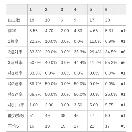
1
2
3
4
5
6
出走数
18
10
6
9
17
29
勝率
5.56
4.70
2.00
4.33
4.65
5.31
■162
1着率
22.2%
10.0%
0.0%
0.0%
11.8%
6.9%
■152
2連対率
33.3%
20.0%
0.0%
33.3%
29.4%
34.5%
■614
3連対率
50.0%
40.0%
0.0%
44.4%
41.2%
55.2%
■614
枠1着率
33.3%
0.0%
0.0%
0.0%
0.0%
0.0%
■123
枠2連率
66.7%
50.0%
0.0%
50.0%
0.0%
0.0%
■124
枠3連率
66.7%
50.0%
0.0%
50.0%
0.0%
25.0%
■124
枠別コ率
1.00
2.00
3.00
3.50
5.00
5.75
■123
能力指数
51
49
38
45
47
50
■162
平均ST
16
19
15
17
21
17
■316