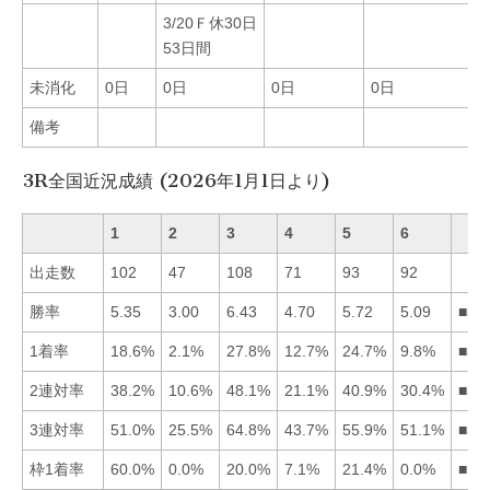
3/20Ｆ休30日
53日間
未消化
0日
0日
0日
0日
備考
3R全国近況成績 (2026年1月1日より)
1
2
3
4
5
6
出走数
102
47
108
71
93
92
勝率
5.35
3.00
6.43
4.70
5.72
5.09
■35
1着率
18.6%
2.1%
27.8%
12.7%
24.7%
9.8%
■35
2連対率
38.2%
10.6%
48.1%
21.1%
40.9%
30.4%
■35
3連対率
51.0%
25.5%
64.8%
43.7%
55.9%
51.1%
■35
枠1着率
60.0%
0.0%
20.0%
7.1%
21.4%
0.0%
■15