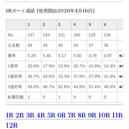
1Rボート成績 (使用開始2026年4月16日)
1
2
3
4
5
6
No.
157
143
121
166
125
126
出走数
49
39
36
29
37
35
勝率
5.29
5.46
5.17
5.00
4.78
4.97
■213
1着率
20.4%
17.9%
13.9%
20.7%
10.8%
14.3%
■412
2連対率
36.7%
43.6%
33.3%
37.9%
27.0%
31.4%
■241
3連対率
49.0%
48.7%
52.8%
44.8%
51.4%
48.6%
■351
転覆回数
1
0
1
0
0
0
1R
2R
3R
4R
5R
6R
7R
8R
9R
10R
11R
12R