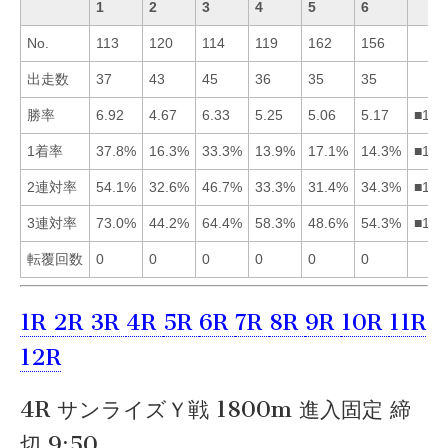
1
2
3
4
5
6
No.
113
120
114
119
162
156
出走数
37
43
45
36
35
35
勝率
6.92
4.67
6.33
5.25
5.06
5.17
■134
1着率
37.8%
16.3%
33.3%
13.9%
17.1%
14.3%
■135
2連対率
54.1%
32.6%
46.7%
33.3%
31.4%
34.3%
■136
3連対率
73.0%
44.2%
64.4%
58.3%
48.6%
54.3%
■134
転覆回数
0
0
0
0
0
0
1R
2R
3R
4R
5R
6R
7R
8R
9R
10R
11R
12R
4R サンライズＹ戦 1800m 進入固定 締
切 9:50