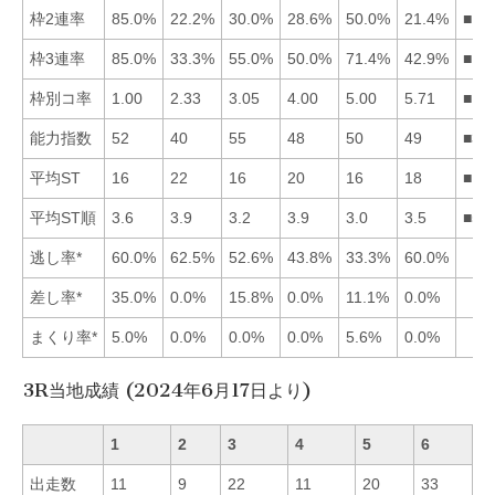
枠2連率
85.0%
22.2%
30.0%
28.6%
50.0%
21.4%
■15
枠3連率
85.0%
33.3%
55.0%
50.0%
71.4%
42.9%
■15
枠別コ率
1.00
2.33
3.05
4.00
5.00
5.71
■12
能力指数
52
40
55
48
50
49
■31
平均ST
16
22
16
20
16
18
■13
平均ST順
3.6
3.9
3.2
3.9
3.0
3.5
■53
逃し率*
60.0%
62.5%
52.6%
43.8%
33.3%
60.0%
差し率*
35.0%
0.0%
15.8%
0.0%
11.1%
0.0%
まくり率*
5.0%
0.0%
0.0%
0.0%
5.6%
0.0%
3R当地成績 (2024年6月17日より)
1
2
3
4
5
6
出走数
11
9
22
11
20
33