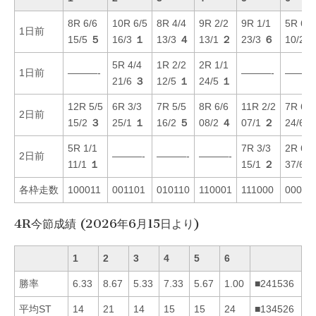
8R 6/6
10R 6/5
8R 4/4
9R 2/2
9R 1/1
5R 6/6
1日前
15/5
５
16/3
１
13/3
４
13/1
２
23/3
６
10/2
5R 4/4
1R 2/2
2R 1/1
1日前
———-
———-
———
21/6
３
12/5
１
24/5
１
12R 5/5
6R 3/3
7R 5/5
8R 6/6
11R 2/2
7R 6/6
2日前
15/2
３
25/1
１
16/2
５
08/2
４
07/1
２
24/6
5R 1/1
7R 3/3
2R 6/6
2日前
———-
———-
———-
11/1
１
15/1
２
37/6
各枠走数
100011
001101
010110
110001
111000
00000
4R今節成績 (2026年6月15日より)
1
2
3
4
5
6
勝率
6.33
8.67
5.33
7.33
5.67
1.00
■241536
平均ST
14
21
14
15
15
24
■134526