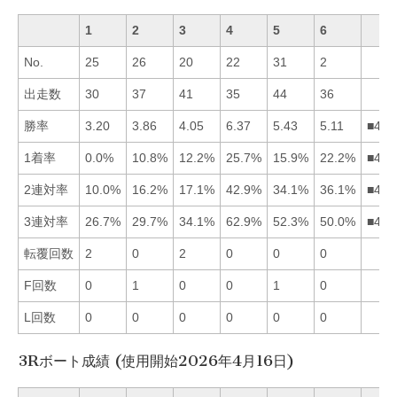
1
2
3
4
5
6
No.
25
26
20
22
31
2
出走数
30
37
41
35
44
36
勝率
3.20
3.86
4.05
6.37
5.43
5.11
■456
1着率
0.0%
10.8%
12.2%
25.7%
15.9%
22.2%
■465
2連対率
10.0%
16.2%
17.1%
42.9%
34.1%
36.1%
■465
3連対率
26.7%
29.7%
34.1%
62.9%
52.3%
50.0%
■456
転覆回数
2
0
2
0
0
0
F回数
0
1
0
0
1
0
L回数
0
0
0
0
0
0
3Rボート成績 (使用開始2026年4月16日)