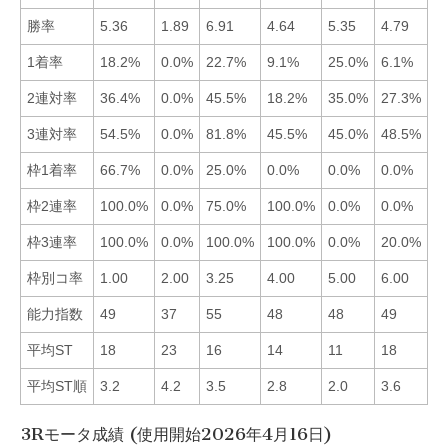
勝率
5.36
1.89
6.91
4.64
5.35
4.79
■
1着率
18.2%
0.0%
22.7%
9.1%
25.0%
6.1%
■
2連対率
36.4%
0.0%
45.5%
18.2%
35.0%
27.3%
■
3連対率
54.5%
0.0%
81.8%
45.5%
45.0%
48.5%
■
枠1着率
66.7%
0.0%
25.0%
0.0%
0.0%
0.0%
■
枠2連率
100.0%
0.0%
75.0%
100.0%
0.0%
0.0%
■
枠3連率
100.0%
0.0%
100.0%
100.0%
0.0%
20.0%
■
枠別コ率
1.00
2.00
3.25
4.00
5.00
6.00
■
能力指数
49
37
55
48
48
49
■
平均ST
18
23
16
14
11
18
■
平均ST順
3.2
4.2
3.5
2.8
2.0
3.6
■
3Rモータ成績 (使用開始2026年4月16日)