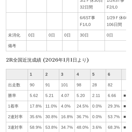
3/2Ｆ休30日
1/24ST事
32日間
F2/L0
6/6ST事
1/29Ｆ休60日
F1/L0
106日間
未消化
0日
0日
0日
30日
0日
備考
2R全国近況成績 (2026年1月1日より)
1
2
3
4
5
6
出走数
90
91
101
98
28
82
勝率
5.62
5.21
4.07
5.20
2.11
6.66
■61
1着率
17.8%
11.0%
4.0%
24.5%
0.0%
29.3%
■64
2連対率
35.6%
30.8%
16.8%
36.7%
0.0%
53.7%
■64
3連対率
58.9%
53.8%
34.7%
48.0%
3.6%
68.3%
■61