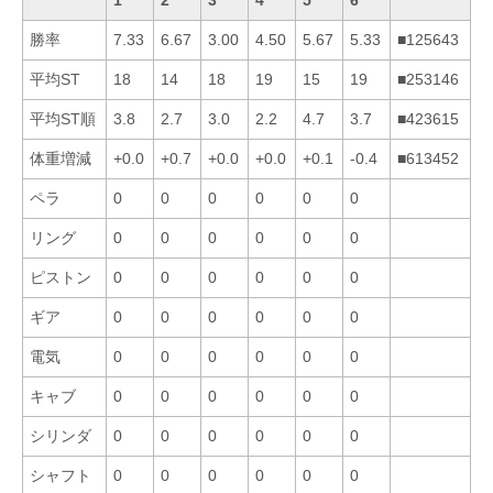
勝率
7.33
6.67
3.00
4.50
5.67
5.33
■125643
平均ST
18
14
18
19
15
19
■253146
平均ST順
3.8
2.7
3.0
2.2
4.7
3.7
■423615
体重増減
+0.0
+0.7
+0.0
+0.0
+0.1
-0.4
■613452
ペラ
0
0
0
0
0
0
リング
0
0
0
0
0
0
ピストン
0
0
0
0
0
0
ギア
0
0
0
0
0
0
電気
0
0
0
0
0
0
キャブ
0
0
0
0
0
0
シリンダ
0
0
0
0
0
0
シャフト
0
0
0
0
0
0