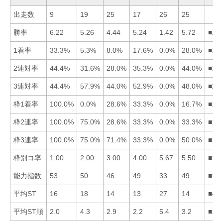
出走数
9
19
25
17
26
25
勝率
6.22
5.26
4.44
5.24
1.42
5.72
■16
1着率
33.3%
5.3%
8.0%
17.6%
0.0%
28.0%
■16
2連対率
44.4%
31.6%
28.0%
35.3%
0.0%
44.0%
■16
3連対率
44.4%
57.9%
44.0%
52.9%
0.0%
48.0%
■24
枠1着率
100.0%
0.0%
28.6%
33.3%
0.0%
16.7%
■14
枠2連率
100.0%
75.0%
28.6%
33.3%
0.0%
33.3%
■12
枠3連率
100.0%
75.0%
71.4%
33.3%
0.0%
50.0%
■12
枠別コ率
1.00
2.00
3.00
4.00
5.67
5.50
■12
能力指数
53
50
46
49
33
49
■12
平均ST
16
18
14
13
27
14
■43
平均ST順
2.0
4.3
2.9
2.2
5.4
3.2
■14