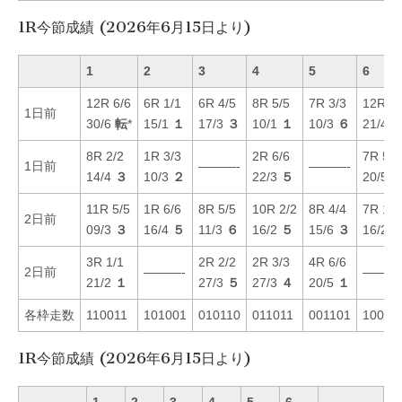
1R今節成績 (2026年6月15日より)
1
2
3
4
5
6
12R 6/6
6R 1/1
6R 4/5
8R 5/5
7R 3/3
12R 4/
1日前
30/6
転
*
15/1
１
17/3
３
10/1
１
10/3
６
21/4
8R 2/2
1R 3/3
2R 6/6
7R 5/5
1日前
———-
———-
14/4
３
10/3
２
22/3
５
20/5
11R 5/5
1R 6/6
8R 5/5
10R 2/2
8R 4/4
7R 1/1
2日前
09/3
３
16/4
５
11/3
６
16/2
５
15/6
３
16/2
3R 1/1
2R 2/2
2R 3/3
4R 6/6
2日前
———-
———
21/2
１
27/3
５
27/3
４
20/5
１
各枠走数
110011
101001
010110
011011
001101
10011
1R今節成績 (2026年6月15日より)
1
2
3
4
5
6