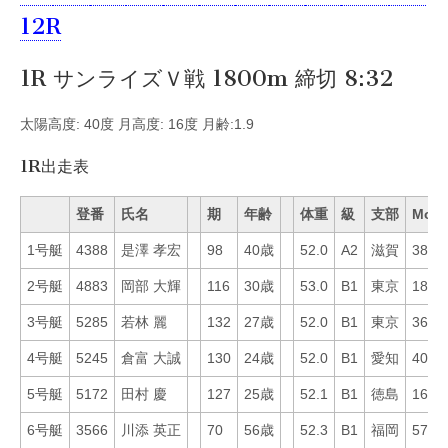
12R
1R サンライズＶ戦 1800m 締切 8:32
太陽高度: 40度 月高度: 16度 月齢:1.9
1R出走表
登番
氏名
期
年齢
体重
級
支部
Mo
1号艇
4388
是澤 孝宏
98
40歳
52.0
A2
滋賀
38
2号艇
4883
岡部 大輝
116
30歳
53.0
B1
東京
18
3号艇
5285
若林 麗
132
27歳
52.0
B1
東京
36
4号艇
5245
倉富 大誠
130
24歳
52.0
B1
愛知
40
5号艇
5172
田村 慶
127
25歳
52.1
B1
徳島
16
6号艇
3566
川添 英正
70
56歳
52.3
B1
福岡
57