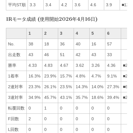
平均ST順
3.3
3.4
4.2
3.6
4.6
3.9
■124
1Rモータ成績 (使用開始2026年4月16日)
1
2
3
4
5
6
No.
38
18
36
40
16
57
出走数
43
46
51
42
43
33
勝率
4.33
4.83
4.67
3.62
3.26
4.36
■236
1着率
16.3%
23.9%
15.7%
4.8%
4.7%
9.1%
■213
2連対率
23.3%
26.1%
23.5%
14.3%
14.0%
27.3%
■623
3連対率
34.9%
45.7%
43.1%
35.7%
18.6%
39.4%
■236
転覆回数
0
1
0
0
0
0
F回数
2
0
0
0
0
0
L回数
0
0
0
0
0
0