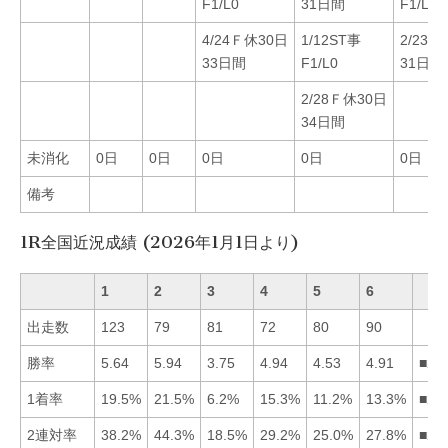
F1/L0
31日間
F1/L0
4/24Ｆ休30日
1/12ST事
2/23Ｆ
33日間
F1/L0
31日間
2/28Ｆ休30日
34日間
未消化
0日
0日
0日
0日
0日
備考
1R全国近況成績 (2026年1月1日より)
1
2
3
4
5
6
出走数
123
79
81
72
80
90
勝率
5.64
5.94
3.75
4.94
4.53
4.91
■21
1着率
19.5%
21.5%
6.2%
15.3%
11.2%
13.3%
■21
2連対率
38.2%
44.3%
18.5%
29.2%
25.0%
27.8%
■21