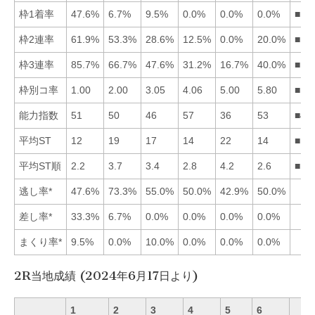
枠1着率
47.6%
6.7%
9.5%
0.0%
0.0%
0.0%
■13
枠2連率
61.9%
53.3%
28.6%
12.5%
0.0%
20.0%
■12
枠3連率
85.7%
66.7%
47.6%
31.2%
16.7%
40.0%
■12
枠別コ率
1.00
2.00
3.05
4.06
5.00
5.80
■12
能力指数
51
50
46
57
36
53
■46
平均ST
12
19
17
14
22
14
■14
平均ST順
2.2
3.7
3.4
2.8
4.2
2.6
■16
逃し率*
47.6%
73.3%
55.0%
50.0%
42.9%
50.0%
差し率*
33.3%
6.7%
0.0%
0.0%
0.0%
0.0%
まくり率*
9.5%
0.0%
10.0%
0.0%
0.0%
0.0%
2R当地成績 (2024年6月17日より)
1
2
3
4
5
6