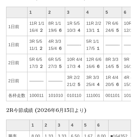
1
2
3
4
5
6
11R 1/1
8R 1/1
1R 5/5
11R 2/2
7R 6/6
10R 3/
1日前
16/4
２
19/6
６
10/3
４
13/1
１
24/6
５
12/1
3R 5/5
4R 3/3
5R 1/1
1日前
———-
———-
———
11/1
２
15/4
６
17/5
１
5R 6/5
6R 5/5
10R 4/4
12R 6/6
8R 3/3
9R 1/1
2日前
17/3
２
27/3
５
17/3
４
16/6
６
14/5
５
16/1
3R 2/2
3R 3/3
1R 4/4
4R 4/4
2日前
———-
———-
21/2
５
25/4
４
20/5
６
15/1
各枠走数
100011
101010
010110
111001
001101
10110
2R今節成績 (2026年6月15日より)
1
2
3
4
5
6
勝率
8.00
1.33
3.33
6.50
1.67
8.00
■164352