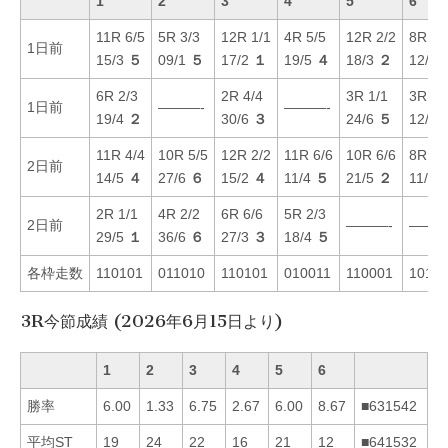
1
2
3
4
5
6
11R 6/5
5R 3/3
12R 1/1
4R 5/5
12R 2/2
8R 3/
1日前
15/3
５
09/1
５
17/2
１
19/5
４
18/3
２
12/2
6R 2/3
2R 4/4
3R 1/1
3R 4/
1日前
———-
———-
19/4
２
30/6
３
24/6
５
12/2
11R 4/4
10R 5/5
12R 2/2
11R 6/6
10R 6/6
8R 1/
2日前
14/5
４
27/6
６
15/2
４
11/4
５
21/5
２
11/3
2R 1/1
4R 2/2
6R 6/6
5R 2/3
2日前
———-
———
29/5
１
36/6
６
27/3
３
18/4
５
各枠走数
110101
011010
110101
010011
110001
1011
3R今節成績 (2026年6月15日より)
1
2
3
4
5
6
勝率
6.00
1.33
6.75
2.67
6.00
8.67
■631542
平均ST
19
24
22
16
21
12
■641532