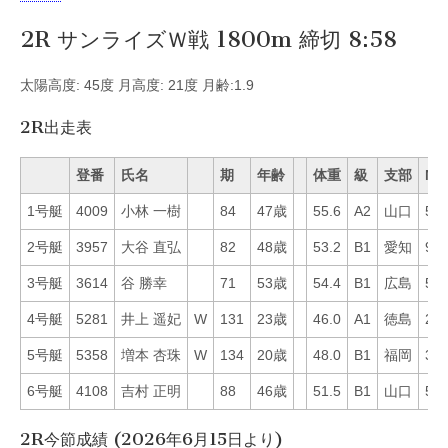
2R サンライズＷ戦 1800m 締切 8:58
太陽高度: 45度 月高度: 21度 月齢:1.9
2R出走表
登番
氏名
期
年齢
体重
級
支部
Mo
1号艇
4009
小林 一樹
84
47歳
55.6
A2
山口
56
2号艇
3957
大谷 直弘
82
48歳
53.2
B1
愛知
9
3号艇
3614
谷 勝幸
71
53歳
54.4
B1
広島
52
4号艇
5281
井上 遥妃
W
131
23歳
46.0
A1
徳島
28
5号艇
5358
増本 杏珠
W
134
20歳
48.0
B1
福岡
30
6号艇
4108
吉村 正明
88
46歳
51.5
B1
山口
50
2R今節成績 (2026年6月15日より)