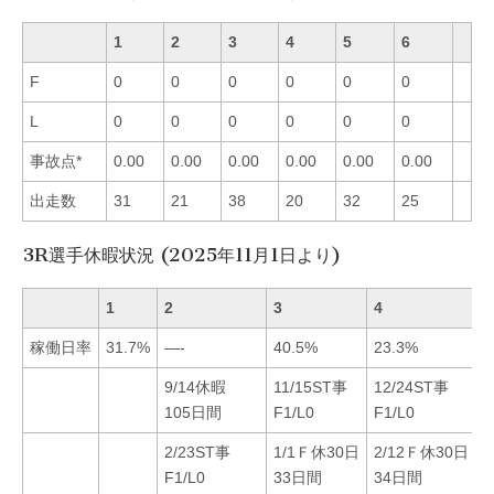
1
2
3
4
5
6
F
0
0
0
0
0
0
L
0
0
0
0
0
0
事故点*
0.00
0.00
0.00
0.00
0.00
0.00
出走数
31
21
38
20
32
25
3R選手休暇状況 (2025年11月1日より)
1
2
3
4
5
稼働日率
31.7%
—-
40.5%
23.3%
2
9/14休暇
11/15ST事
12/24ST事
1
105日間
F1/L0
F1/L0
2/23ST事
1/1Ｆ休30日
2/12Ｆ休30日
F1/L0
33日間
34日間