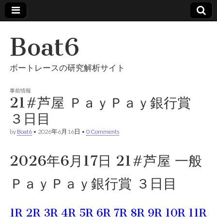
Boat6
ボートレースの研究解析サイト
事前情報
21#芦屋 ＰａｙＰａｙ銀行賞
３日目
by
Boat6
•
2026年6月16日
•
0 Comments
2026年6月17日 21#芦屋 一般
ＰａｙＰａｙ銀行賞 ３日目
1R
2R
3R
4R
5R
6R
7R
8R
9R
10R
11R