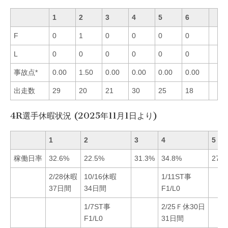
1
2
3
4
5
6
F
0
1
0
0
0
0
L
0
0
0
0
0
0
事故点*
0.00
1.50
0.00
0.00
0.00
0.00
出走数
29
20
21
30
25
18
4R選手休暇状況 (2025年11月1日より)
1
2
3
4
5
稼働日率
32.6%
22.5%
31.3%
34.8%
27.3
2/28休暇
10/16休暇
1/11ST事
37日間
34日間
F1/L0
1/7ST事
2/25Ｆ休30日
F1/L0
31日間