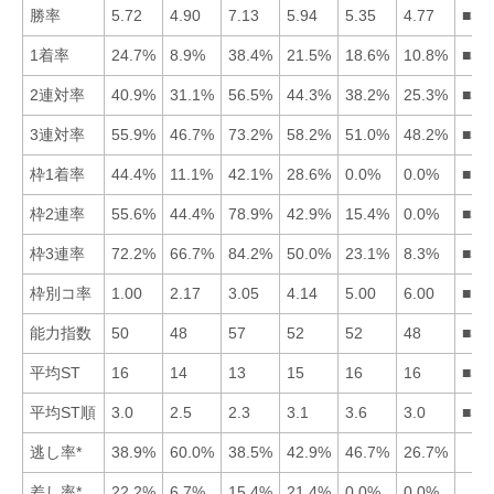
勝率
5.72
4.90
7.13
5.94
5.35
4.77
■34
1着率
24.7%
8.9%
38.4%
21.5%
18.6%
10.8%
■31
2連対率
40.9%
31.1%
56.5%
44.3%
38.2%
25.3%
■34
3連対率
55.9%
46.7%
73.2%
58.2%
51.0%
48.2%
■34
枠1着率
44.4%
11.1%
42.1%
28.6%
0.0%
0.0%
■13
枠2連率
55.6%
44.4%
78.9%
42.9%
15.4%
0.0%
■31
枠3連率
72.2%
66.7%
84.2%
50.0%
23.1%
8.3%
■31
枠別コ率
1.00
2.17
3.05
4.14
5.00
6.00
■12
能力指数
50
48
57
52
52
48
■35
平均ST
16
14
13
15
16
16
■32
平均ST順
3.0
2.5
2.3
3.1
3.6
3.0
■32
逃し率*
38.9%
60.0%
38.5%
42.9%
46.7%
26.7%
差し率*
22.2%
6.7%
15.4%
21.4%
0.0%
0.0%