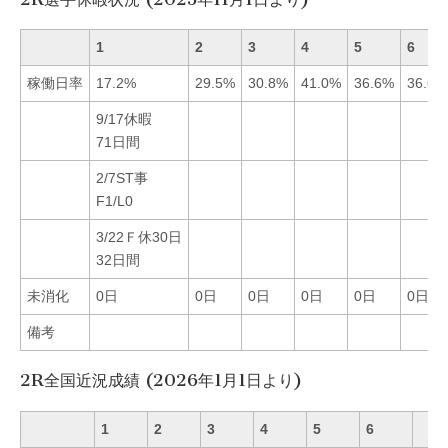
1
2
3
4
5
6
稼働日率
17.2%
29.5%
30.8%
41.0%
36.6%
36.6%
9/17休暇
71日間
2/7ST事
F1/L0
3/22Ｆ休30日
32日間
未消化
0日
0日
0日
0日
0日
0日
備考
2R全国近況成績 (2026年1月1日より)
1
2
3
4
5
6