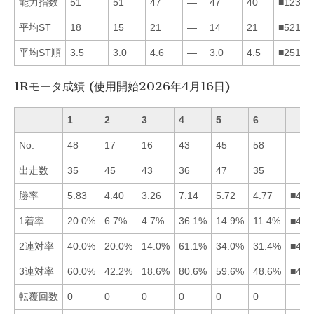
能力指数
51
51
47
—
47
40
■12356
平均ST
18
15
21
—
14
21
■52136
平均ST順
3.5
3.0
4.6
—
3.0
4.5
■25163
1Rモータ成績 (使用開始2026年4月16日)
1
2
3
4
5
6
No.
48
17
16
43
45
58
出走数
35
45
43
36
47
35
勝率
5.83
4.40
3.26
7.14
5.72
4.77
■415
1着率
20.0%
6.7%
4.7%
36.1%
14.9%
11.4%
■415
2連対率
40.0%
20.0%
14.0%
61.1%
34.0%
31.4%
■415
3連対率
60.0%
42.2%
18.6%
80.6%
59.6%
48.6%
■415
転覆回数
0
0
0
0
0
0