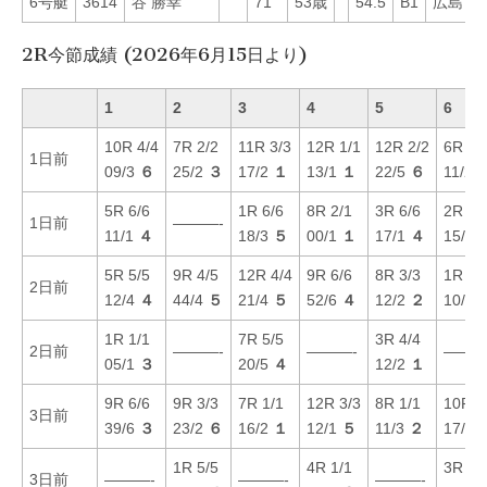
6号艇
3614
谷 勝幸
71
53歳
54.5
B1
広島
5
2R今節成績 (2026年6月15日より)
1
2
3
4
5
6
10R 4/4
7R 2/2
11R 3/3
12R 1/1
12R 2/2
6R 1/
1日前
09/3
６
25/2
３
17/2
１
13/1
１
22/5
６
11/2
5R 6/6
1R 6/6
8R 2/1
3R 6/6
2R 3/
1日前
———-
11/1
４
18/3
５
00/1
１
17/1
４
15/5
5R 5/5
9R 4/5
12R 4/4
9R 6/6
8R 3/3
1R 5/
2日前
12/4
４
44/4
５
21/4
５
52/6
４
12/2
２
10/3
1R 1/1
7R 5/5
3R 4/4
2日前
———-
———-
———
05/1
３
20/5
４
12/2
１
9R 6/6
9R 3/3
7R 1/1
12R 3/3
8R 1/1
10R 4
3日前
39/6
３
23/2
６
16/2
１
12/1
５
11/3
２
17/3
1R 5/5
4R 1/1
3R 2/
3日前
———-
———-
———-