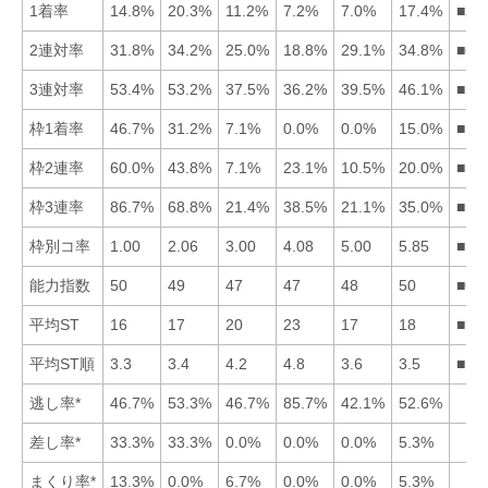
1着率
14.8%
20.3%
11.2%
7.2%
7.0%
17.4%
■26
2連対率
31.8%
34.2%
25.0%
18.8%
29.1%
34.8%
■62
3連対率
53.4%
53.2%
37.5%
36.2%
39.5%
46.1%
■12
枠1着率
46.7%
31.2%
7.1%
0.0%
0.0%
15.0%
■12
枠2連率
60.0%
43.8%
7.1%
23.1%
10.5%
20.0%
■12
枠3連率
86.7%
68.8%
21.4%
38.5%
21.1%
35.0%
■12
枠別コ率
1.00
2.06
3.00
4.08
5.00
5.85
■12
能力指数
50
49
47
47
48
50
■61
平均ST
16
17
20
23
17
18
■12
平均ST順
3.3
3.4
4.2
4.8
3.6
3.5
■12
逃し率*
46.7%
53.3%
46.7%
85.7%
42.1%
52.6%
差し率*
33.3%
33.3%
0.0%
0.0%
0.0%
5.3%
まくり率*
13.3%
0.0%
6.7%
0.0%
0.0%
5.3%