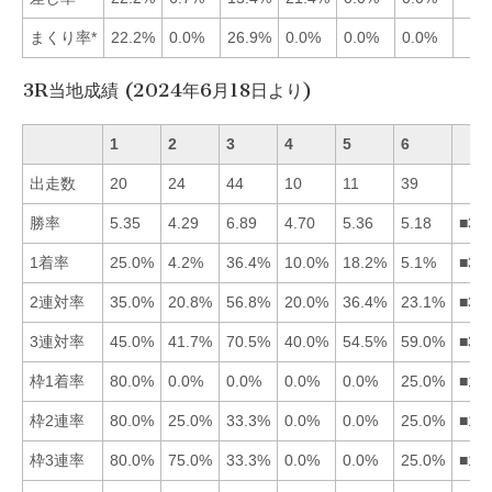
まくり率*
22.2%
0.0%
26.9%
0.0%
0.0%
0.0%
3R当地成績 (2024年6月18日より)
1
2
3
4
5
6
出走数
20
24
44
10
11
39
勝率
5.35
4.29
6.89
4.70
5.36
5.18
■35
1着率
25.0%
4.2%
36.4%
10.0%
18.2%
5.1%
■31
2連対率
35.0%
20.8%
56.8%
20.0%
36.4%
23.1%
■35
3連対率
45.0%
41.7%
70.5%
40.0%
54.5%
59.0%
■36
枠1着率
80.0%
0.0%
0.0%
0.0%
0.0%
25.0%
■16
枠2連率
80.0%
25.0%
33.3%
0.0%
0.0%
25.0%
■13
枠3連率
80.0%
75.0%
33.3%
0.0%
0.0%
25.0%
■12