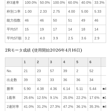
枠3連率
100.0%
50.0%
100.0%
60.0%
40.0%
33.3%
■
枠別コ率
1.00
2.33
2.75
4.00
5.00
5.33
■
能力指数
46
46
50
51
49
46
■
平均ST
15
19
17
14
18
14
■
平均ST順
3.2
4.0
3.9
2.5
3.6
2.9
■
2Rモータ成績 (使用開始2026年4月16日)
1
2
3
4
5
6
No.
21
23
57
39
2
52
出走数
39
32
33
36
36
34
勝率
5.90
4.38
4.36
6.14
5.11
5.44
■416
1着率
25.6%
12.5%
9.1%
25.0%
22.2%
17.6%
■145
2連対率
41.0%
31.2%
27.3%
47.2%
36.1%
35.3%
■415