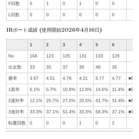
F回数
0
1
0
1
0
0
L回数
0
0
0
0
0
0
1Rボート成績 (使用開始2026年4月16日)
1
2
3
4
5
6
No.
168
123
125
131
133
129
出走数
33
35
37
39
48
35
勝率
3.97
4.51
4.78
4.21
5.77
4.77
■536
1着率
6.1%
5.7%
10.8%
12.8%
14.6%
11.4%
■546
2連対率
12.1%
25.7%
27.0%
20.5%
41.7%
31.4%
■563
3連対率
33.3%
37.1%
51.4%
33.3%
58.3%
37.1%
■532
転覆回数
0
0
0
1
0
2