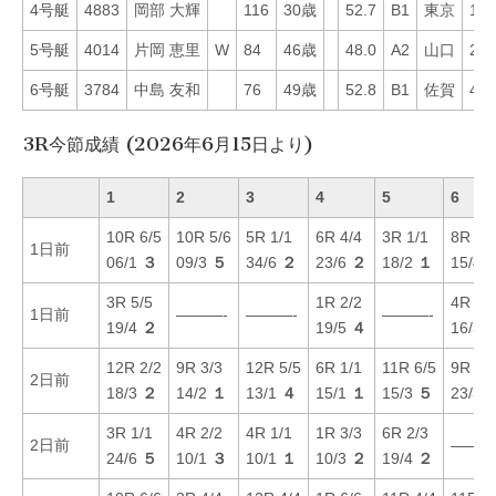
4号艇
4883
岡部 大輝
116
30歳
52.7
B1
東京
18
5号艇
4014
片岡 恵里
W
84
46歳
48.0
A2
山口
25
6号艇
3784
中島 友和
76
49歳
52.8
B1
佐賀
42
3R今節成績 (2026年6月15日より)
1
2
3
4
5
6
10R 6/5
10R 5/6
5R 1/1
6R 4/4
3R 1/1
8R 4/
1日前
06/1
３
09/3
５
34/6
２
23/6
２
18/2
１
15/4
3R 5/5
1R 2/2
4R 5/
1日前
———-
———-
———-
19/4
２
19/5
４
16/5
12R 2/2
9R 3/3
12R 5/5
6R 1/1
11R 6/5
9R 1/
2日前
18/3
２
14/2
１
13/1
４
15/1
１
15/3
５
23/3
3R 1/1
4R 2/2
4R 1/1
1R 3/3
6R 2/3
2日前
———
24/6
５
10/1
３
10/1
１
10/3
２
19/4
２