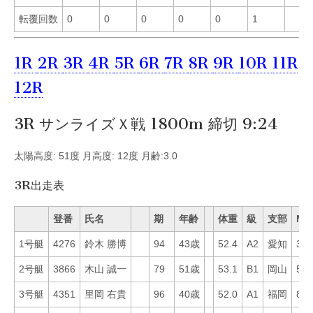
転覆回数
0
0
0
0
0
1
1R
2R
3R
4R
5R
6R
7R
8R
9R
10R
11R
12R
3R サンライズＸ戦 1800m 締切 9:24
太陽高度: 51度 月高度: 12度 月齢:3.0
3R出走表
登番
氏名
期
年齢
体重
級
支部
Mo
1号艇
4276
鈴木 勝博
94
43歳
52.4
A2
愛知
31
2号艇
3866
木山 誠一
79
51歳
53.1
B1
岡山
59
3号艇
4351
里岡 右貴
96
40歳
52.0
A1
福岡
8