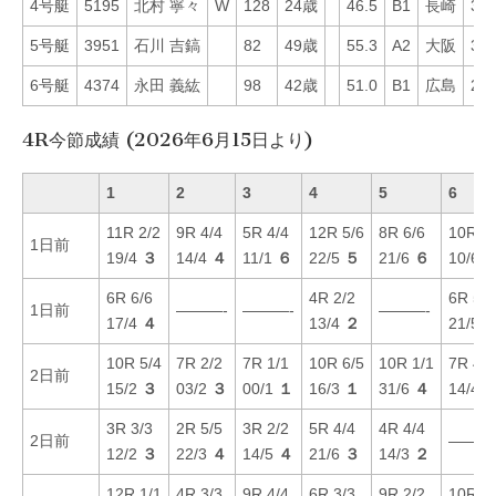
4号艇
5195
北村 寧々
W
128
24歳
46.5
B1
長崎
33
5号艇
3951
石川 吉鎬
82
49歳
55.3
A2
大阪
37
6号艇
4374
永田 義紘
98
42歳
51.0
B1
広島
29
4R今節成績 (2026年6月15日より)
1
2
3
4
5
6
11R 2/2
9R 4/4
5R 4/4
12R 5/6
8R 6/6
10R 1/
1日前
19/4
３
14/4
４
11/1
６
22/5
５
21/6
６
10/6
6R 6/6
4R 2/2
6R 5/5
1日前
———-
———-
———-
17/4
４
13/4
２
21/5
10R 5/4
7R 2/2
7R 1/1
10R 6/5
10R 1/1
7R 4/4
2日前
15/2
３
03/2
３
00/1
１
16/3
１
31/6
４
14/4
3R 3/3
2R 5/5
3R 2/2
5R 4/4
4R 4/4
2日前
———
12/2
３
22/3
４
14/5
４
21/6
３
14/3
２
12R 1/1
4R 3/3
9R 4/4
6R 3/3
9R 2/2
10R 3/