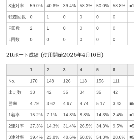
3連対率
59.0%
40.6%
39.4%
58.3%
50.0%
58.8%
■164
転覆回数
0
1
0
0
0
0
F回数
2
1
0
0
0
0
L回数
0
0
0
0
0
0
2Rボート成績 (使用開始2026年4月16日)
1
2
3
4
5
6
No.
170
148
126
118
156
111
出走数
33
42
35
34
35
42
勝率
4.79
3.62
4.97
4.74
5.17
3.43
■531
1着率
15.2%
7.1%
14.3%
8.8%
14.3%
2.4%
■135
2連対率
27.3%
14.3%
31.4%
26.5%
34.3%
9.5%
■531
3連対率
39.4%
23.8%
48.6%
50.0%
54.3%
28.6%
■543