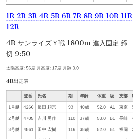
1R
2R
3R
4R
5R
6R
7R
8R
9R
10R
11R
12R
4R サンライズＹ戦 1800m 進入固定 締
切 9:50
太陽高度: 56度 月高度: 17度 月齢:3.0
4R出走表
登番
氏名
期
年齢
体重
級
支部
Mo
1号艇
4266
長田 頼宗
93
40歳
52.0
A1
東京
54
2号艇
4705
吉川 勇作
110
37歳
53.0
B1
長崎
49
3号艇
4861
田中 宏樹
116
38歳
52.0
B1
福岡
24