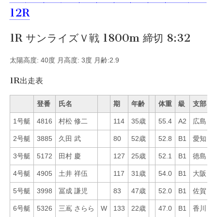
12R
1R サンライズＶ戦 1800m 締切 8:32
太陽高度: 40度 月高度: 3度 月齢:2.9
1R出走表
登番
氏名
期
年齢
体重
級
支部
1号艇
4816
村松 修二
114
35歳
55.4
A2
広島
4
2号艇
3885
久田 武
80
52歳
52.8
B1
愛知
1
3号艇
5172
田村 慶
127
25歳
52.1
B1
徳島
1
4号艇
4905
土井 祥伍
117
31歳
54.0
B1
大阪
4
5号艇
3998
冨成 謙児
83
47歳
52.0
B1
佐賀
4
6号艇
5326
三嶌 さらら
W
133
22歳
47.0
B1
香川
5