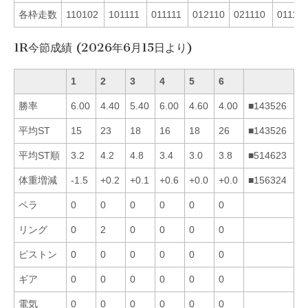
各枠走数
110102
101111
011111
012110
021110
011110
1R今節成績 (2026年6月15日より)
1
2
3
4
5
6
勝率
6.00
4.40
5.40
6.00
4.60
4.00
■143526
平均ST
15
23
18
16
18
26
■143526
平均ST順
3.2
4.2
4.8
3.4
3.0
3.8
■514623
体重増減
-1.5
+0.2
+0.1
+0.6
+0.0
+0.0
■156324
ペラ
0
0
0
0
0
0
リング
0
2
0
0
0
0
ピストン
0
0
0
0
0
0
ギア
0
0
0
0
0
0
電気
0
0
0
0
0
0