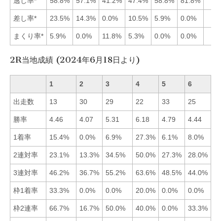
逃し率*
58.8%
57.1%
41.2%
47.4%
58.8%
81.8%
差し率*
23.5%
14.3%
0.0%
10.5%
5.9%
0.0%
まくり率*
5.9%
0.0%
11.8%
5.3%
0.0%
0.0%
2R当地成績 (2024年6月18日より)
1
2
3
4
5
6
出走数
13
30
29
22
33
25
勝率
4.46
4.07
5.31
6.18
4.79
4.44
■
1着率
15.4%
0.0%
6.9%
27.3%
6.1%
8.0%
■
2連対率
23.1%
13.3%
34.5%
50.0%
27.3%
28.0%
■
3連対率
46.2%
36.7%
55.2%
63.6%
48.5%
44.0%
■
枠1着率
33.3%
0.0%
0.0%
20.0%
0.0%
0.0%
■
枠2連率
66.7%
16.7%
50.0%
40.0%
0.0%
33.3%
■