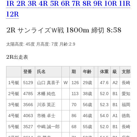
1R
2R
3R
4R
5R
6R
7R
8R
9R
10R
11R
12R
2R サンライズＷ戦 1800m 締切 8:58
太陽高度: 45度 月高度: 7度 月齢:2.9
2R出走表
登番
氏名
期
年齢
体重
級
支部
1号艇
5129
山口 真喜子
W
126
29歳
47.6
A2
長崎
2
2号艇
4785
木幡 純也
113
38歳
52.0
B1
愛知
2
3号艇
3566
川添 英正
70
56歳
52.3
B1
福岡
5
4号艇
4063
市橋 卓士
86
46歳
54.0
A1
徳島
3
5号艇
3527
中嶋 誠一郎
68
55歳
52.0
B1
長崎
2