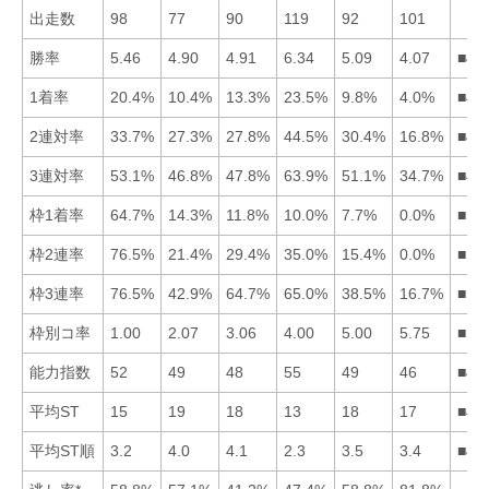
出走数
98
77
90
119
92
101
勝率
5.46
4.90
4.91
6.34
5.09
4.07
■41
1着率
20.4%
10.4%
13.3%
23.5%
9.8%
4.0%
■41
2連対率
33.7%
27.3%
27.8%
44.5%
30.4%
16.8%
■41
3連対率
53.1%
46.8%
47.8%
63.9%
51.1%
34.7%
■41
枠1着率
64.7%
14.3%
11.8%
10.0%
7.7%
0.0%
■12
枠2連率
76.5%
21.4%
29.4%
35.0%
15.4%
0.0%
■14
枠3連率
76.5%
42.9%
64.7%
65.0%
38.5%
16.7%
■14
枠別コ率
1.00
2.07
3.06
4.00
5.00
5.75
■12
能力指数
52
49
48
55
49
46
■41
平均ST
15
19
18
13
18
17
■41
平均ST順
3.2
4.0
4.1
2.3
3.5
3.4
■41