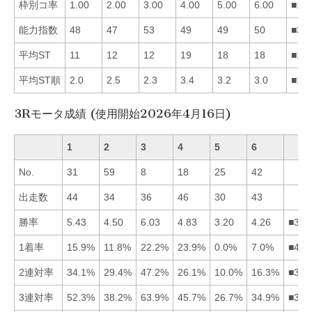
枠別コ率
1.00
2.00
3.00
4.00
5.00
6.00
■12
能力指数
48
47
53
49
49
50
■36
平均ST
11
12
12
19
18
18
■13
平均ST順
2.0
2.5
2.3
3.4
3.2
3.0
■13
3Rモータ成績 (使用開始2026年4月16日)
1
2
3
4
5
6
No.
31
59
8
18
25
42
出走数
44
34
36
46
30
43
勝率
5.43
4.50
6.03
4.83
3.20
4.26
■314
1着率
15.9%
11.8%
22.2%
23.9%
0.0%
7.0%
■431
2連対率
34.1%
29.4%
47.2%
26.1%
10.0%
16.3%
■312
3連対率
52.3%
38.2%
63.9%
45.7%
26.7%
34.9%
■314