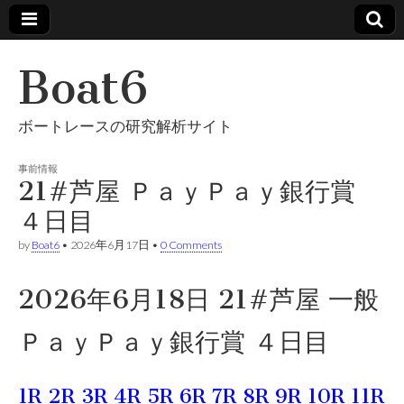
Boat6
ボートレースの研究解析サイト
事前情報
21#芦屋 ＰａｙＰａｙ銀行賞
４日目
by
Boat6
•
2026年6月17日
•
0 Comments
2026年6月18日 21#芦屋 一般
ＰａｙＰａｙ銀行賞 ４日目
1R
2R
3R
4R
5R
6R
7R
8R
9R
10R
11R