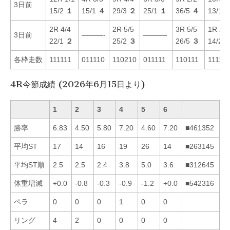
3日前
15/2
１
15/1
４
29/3
２
25/1
１
36/5
４
13/1
2R 4/4
2R 5/5
3R 5/5
1R 2/2
3日前
———-
———-
22/1
２
25/2
３
26/5
３
14/2
各枠走数
111111
011110
110210
011111
110111
11111
4R今節成績 (2026年6月15日より)
1
2
3
4
5
6
勝率
6.83
4.50
5.80
7.20
4.60
7.20
■461352
平均ST
17
14
16
19
26
14
■263145
平均ST順
2.5
2.5
2.4
3.8
5.0
3.6
■312645
体重増減
+0.0
-0.8
-0.3
-0.9
-1.2
+0.0
■542316
ペラ
0
0
0
1
0
0
リング
4
2
0
0
0
0