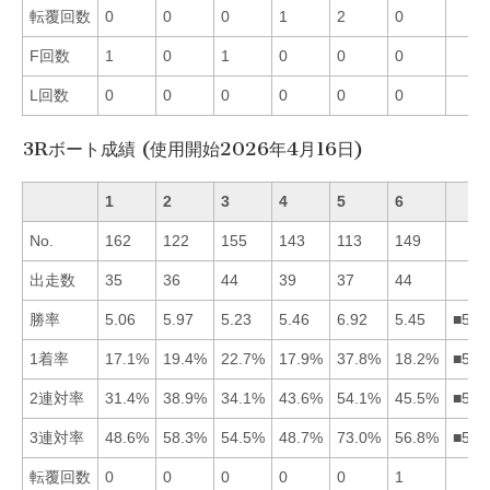
転覆回数
0
0
0
1
2
0
F回数
1
0
1
0
0
0
L回数
0
0
0
0
0
0
3Rボート成績 (使用開始2026年4月16日)
1
2
3
4
5
6
No.
162
122
155
143
113
149
出走数
35
36
44
39
37
44
勝率
5.06
5.97
5.23
5.46
6.92
5.45
■524
1着率
17.1%
19.4%
22.7%
17.9%
37.8%
18.2%
■532
2連対率
31.4%
38.9%
34.1%
43.6%
54.1%
45.5%
■564
3連対率
48.6%
58.3%
54.5%
48.7%
73.0%
56.8%
■526
転覆回数
0
0
0
0
0
1