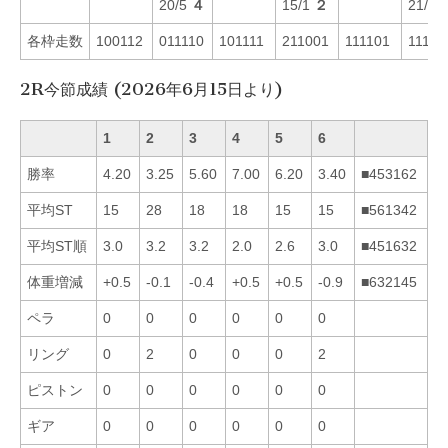
20/5
４
15/1
２
21/2
各枠走数
100112
011110
101111
211001
111101
11111
2R今節成績 (2026年6月15日より)
1
2
3
4
5
6
勝率
4.20
3.25
5.60
7.00
6.20
3.40
■453162
平均ST
15
28
18
18
15
15
■561342
平均ST順
3.0
3.2
3.2
2.0
2.6
3.0
■451632
体重増減
+0.5
-0.1
-0.4
+0.5
+0.5
-0.9
■632145
ペラ
0
0
0
0
0
0
リング
0
2
0
0
0
2
ピストン
0
0
0
0
0
0
ギア
0
0
0
0
0
0