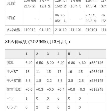
10R 6/6
3R 4/4
12R 4/4
1R 6/6
11R 4/4
11R 2
3日前
21/5
２
12/1
２
15/2
２
16/4
５
14/5
４
07/1
8R 2/2
2R 1/1
7R 3/
3日前
———-
———-
———-
05/1
１
29/5
１
15/1
各枠走数
110012
011110
210110
111101
210101
11111
3R今節成績 (2026年6月15日より)
1
2
3
4
5
6
勝率
6.40
6.50
8.20
6.40
6.80
4.60
■352146
平均ST
18
11
15
17
19
15
■263415
平均ST順
3.8
1.8
2.2
3.8
3.8
2.8
■236145
体重増減
+0.0
+0.3
+0.0
+0.4
+0.9
-0.3
■613245
ペラ
1
0
0
0
0
0
リング
0
2
2
0
2
0