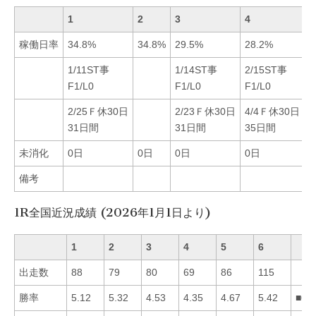
1
2
3
4
5
稼働日率
34.8%
34.8%
29.5%
28.2%
3
1/11ST事
1/14ST事
2/15ST事
F1/L0
F1/L0
F1/L0
2/25Ｆ休30日
2/23Ｆ休30日
4/4Ｆ休30日
31日間
31日間
35日間
未消化
0日
0日
0日
0日
備考
1R全国近況成績 (2026年1月1日より)
1
2
3
4
5
6
出走数
88
79
80
69
86
115
勝率
5.12
5.32
4.53
4.35
4.67
5.42
■62