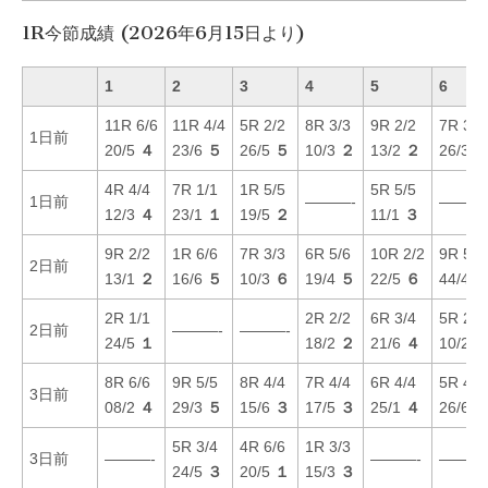
1R今節成績 (2026年6月15日より)
1
2
3
4
5
6
11R 6/6
11R 4/4
5R 2/2
8R 3/3
9R 2/2
7R 3/3
1日前
20/5
４
23/6
５
26/5
５
10/3
２
13/2
２
26/3
4R 4/4
7R 1/1
1R 5/5
5R 5/5
1日前
———-
———
12/3
４
23/1
１
19/5
２
11/1
３
9R 2/2
1R 6/6
7R 3/3
6R 5/6
10R 2/2
9R 5/4
2日前
13/1
２
16/6
５
10/3
６
19/4
５
22/5
６
44/4
2R 1/1
2R 2/2
6R 3/4
5R 2/2
2日前
———-
———-
24/5
１
18/2
２
21/6
４
10/2
8R 6/6
9R 5/5
8R 4/4
7R 4/4
6R 4/4
5R 4/6
3日前
08/2
４
29/3
５
15/6
３
17/5
３
25/1
４
26/6
5R 3/4
4R 6/6
1R 3/3
3日前
———-
———-
———
24/5
３
20/5
１
15/3
３