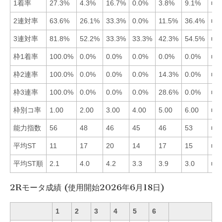
1着率
27.3%
4.3%
16.7%
0.0%
3.8%
9.1%
■1
2連対率
63.6%
26.1%
33.3%
0.0%
11.5%
36.4%
■1
3連対率
81.8%
52.2%
33.3%
33.3%
42.3%
54.5%
■1
枠1着率
100.0%
0.0%
0.0%
0.0%
0.0%
0.0%
■1
枠2連率
100.0%
0.0%
0.0%
0.0%
14.3%
0.0%
■1
枠3連率
100.0%
0.0%
0.0%
0.0%
28.6%
0.0%
■1
枠別コ率
1.00
2.00
3.00
4.00
5.00
6.00
■1
能力指数
56
48
46
45
46
53
■1
平均ST
11
17
20
14
17
15
■1
平均ST順
2.1
4.0
4.2
3.3
3.9
3.0
■1
2Rモータ成績 (使用開始2026年6月18日)
1
2
3
4
5
6