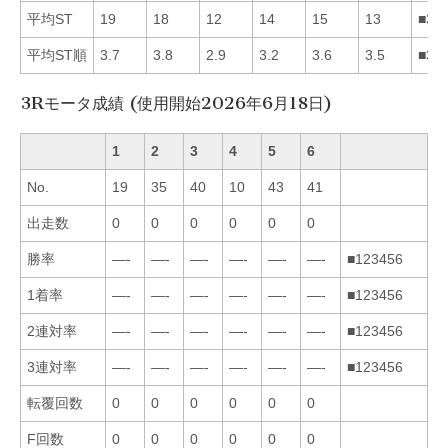
平均ST
19
18
12
14
15
13
■36
平均ST順
3.7
3.8
2.9
3.2
3.6
3.5
■34
3Rモータ成績 (使用開始2026年6月18日)
1
2
3
4
5
6
No.
19
35
40
10
43
41
出走数
0
0
0
0
0
0
勝率
—-
—-
—-
—-
—-
—-
■123456
1着率
—-
—-
—-
—-
—-
—-
■123456
2連対率
—-
—-
—-
—-
—-
—-
■123456
3連対率
—-
—-
—-
—-
—-
—-
■123456
転覆回数
0
0
0
0
0
0
F回数
0
0
0
0
0
0