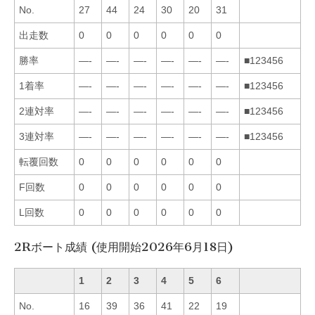
No.
27
44
24
30
20
31
出走数
0
0
0
0
0
0
勝率
—-
—-
—-
—-
—-
—-
■123456
1着率
—-
—-
—-
—-
—-
—-
■123456
2連対率
—-
—-
—-
—-
—-
—-
■123456
3連対率
—-
—-
—-
—-
—-
—-
■123456
転覆回数
0
0
0
0
0
0
F回数
0
0
0
0
0
0
L回数
0
0
0
0
0
0
2Rボート成績 (使用開始2026年6月18日)
1
2
3
4
5
6
No.
16
39
36
41
22
19