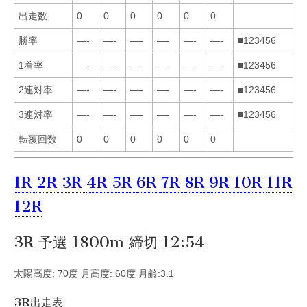
出走数
0
0
0
0
0
0
勝率
—-
—-
—-
—-
—-
—-
■123456
1着率
—-
—-
—-
—-
—-
—-
■123456
2連対率
—-
—-
—-
—-
—-
—-
■123456
3連対率
—-
—-
—-
—-
—-
—-
■123456
転覆回数
0
0
0
0
0
0
1R
2R
3R
4R
5R
6R
7R
8R
9R
10R
11R
12R
3R 予選 1800m 締切 12:54
太陽高度: 70度 月高度: 60度 月齢:3.1
3R出走表