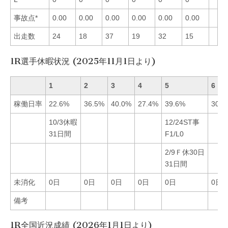
事故点*
0.00
0.00
0.00
0.00
0.00
0.00
出走数
24
18
37
19
32
15
1R選手休暇状況 (2025年11月1日より)
1
2
3
4
5
6
稼働日率
22.6%
36.5%
40.0%
27.4%
39.6%
30.4
10/3休暇
12/24ST事
31日間
F1/L0
2/9Ｆ休30日
31日間
未消化
0日
0日
0日
0日
0日
0日
備考
1R全国近況成績 (2026年1月1日より)