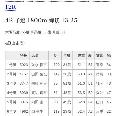
12R
4R 予選 1800m 締切 13:25
太陽高度: 65度 月高度: 65度 月齢:3.1
4R出走表
登番
氏名
期
年齢
体重
級
支部
Mo
1号艇
5023
久永 祥平
122
31歳
51.1
B1
東京
34
2号艇
4757
山田 祐也
112
36歳
53.9
A1
徳島
33
3号艇
3747
國崎 良春
75
51歳
51.0
B1
福岡
48
4号艇
3939
渡辺 真至
81
48歳
53.5
B2
愛知
47
5号艇
3976
内田 圭
83
49歳
52.8
B1
山口
45
6号艇
4962
畑 竜生
119
29歳
52.4
A2
三重
22