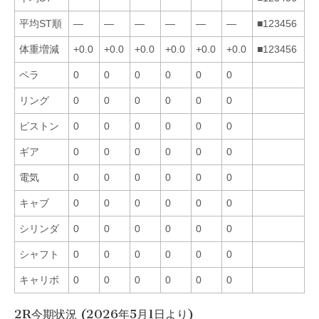
平均ST順
—
—
—
—
—
—
■123456
体重増減
+0.0
+0.0
+0.0
+0.0
+0.0
+0.0
■123456
ペラ
0
0
0
0
0
0
リング
0
0
0
0
0
0
ピストン
0
0
0
0
0
0
ギア
0
0
0
0
0
0
電気
0
0
0
0
0
0
キャブ
0
0
0
0
0
0
シリンダ
0
0
0
0
0
0
シャフト
0
0
0
0
0
0
キャリボ
0
0
0
0
0
0
2R今期状況 (2026年5月1日より)