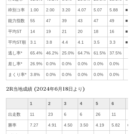
枠別コ率
1.00
2.00
3.20
4.07
5.07
5.88
■12
能力指数
55
47
39
43
47
49
■16
平均ST
14
19
21
20
18
16
■16
平均ST順
3.1
3.8
4.4
4.1
3.5
3.3
■16
逃し率*
65.4%
46.2%
25.0%
64.7%
61.5%
37.5%
差し率*
26.9%
0.0%
0.0%
0.0%
0.0%
0.0%
まくり率*
3.8%
0.0%
0.0%
0.0%
0.0%
0.0%
2R当地成績 (2024年6月18日より)
1
2
3
4
5
6
出走数
11
23
6
6
26
11
勝率
7.27
4.91
4.50
3.50
4.19
5.82
■1