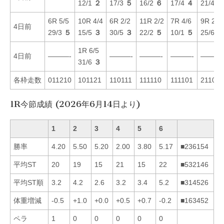
12/1
２
17/3
５
16/2
６
17/4
４
21/4
１
6R 5/5
10R 4/4
6R 2/2
11R 2/2
7R 4/6
9R 2/2
4日前
29/3
５
15/5
３
30/5
３
22/2
５
10/1
５
25/6
３
1R 6/5
4日前
———-
———-
———-
———-
———-
31/6
３
各枠走数
011210
101121
110111
111110
111101
211011
1R今節成績 (2026年6月14日より)
1
2
3
4
5
6
勝率
4.20
5.50
5.20
2.00
3.80
5.17
■236154
平均ST
20
19
15
21
15
22
■532146
平均ST順
3.2
4.2
2.6
3.2
3.4
5.2
■314526
体重増減
-0.5
+1.0
+0.0
+0.5
+0.7
-0.2
■163452
ペラ
1
0
0
0
0
0