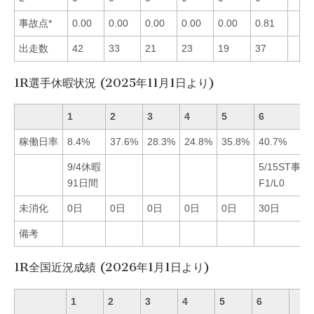
事故点*
0.00
0.00
0.00
0.00
0.00
0.81
出走数
42
33
21
23
19
37
1R選手休暇状況 (2025年11月1日より)
1
2
3
4
5
6
稼働日率
8.4%
37.6%
28.3%
24.8%
35.8%
40.7%
9/4休暇
5/15ST事
91日間
F1/L0
未消化
0日
0日
0日
0日
0日
30日
備考
1R全国近況成績 (2026年1月1日より)
1
2
3
4
5
6