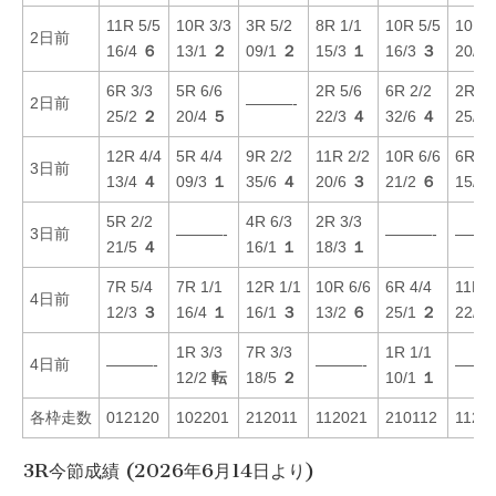
11R 5/5
10R 3/3
3R 5/2
8R 1/1
10R 5/5
10R 4
2日前
16/4
６
13/1
２
09/1
２
15/3
１
16/3
３
20/5
6R 3/3
5R 6/6
2R 5/6
6R 2/2
2R 3/
2日前
———-
25/2
２
20/4
５
22/3
４
32/6
４
25/5
12R 4/4
5R 4/4
9R 2/2
11R 2/2
10R 6/6
6R 2/
3日前
13/4
４
09/3
１
35/6
４
20/6
３
21/2
６
15/3
5R 2/2
4R 6/3
2R 3/3
3日前
———-
———-
———
21/5
４
16/1
１
18/3
１
7R 5/4
7R 1/1
12R 1/1
10R 6/6
6R 4/4
11R 5
4日前
12/3
３
16/4
１
16/1
３
13/2
６
25/1
２
22/2
1R 3/3
7R 3/3
1R 1/1
4日前
———-
———-
———
12/2
転
18/5
２
10/1
１
各枠走数
012120
102201
212011
112021
210112
1121
3R今節成績 (2026年6月14日より)