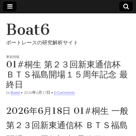
Boat6
ボートレースの研究解析サイト
事前情報
01#桐生 第２３回新東通信杯
ＢＴＳ福島開場１５周年記念 最
終日
by
Boat6
•
2026年6月17日
•
0 Comments
2026年6月18日 01#桐生 一般
第２３回新東通信杯 ＢＴＳ福島