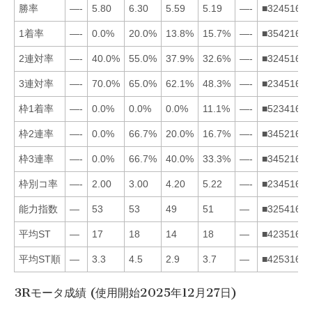
勝率
—-
5.80
6.30
5.59
5.19
—-
■324516
1着率
—-
0.0%
20.0%
13.8%
15.7%
—-
■354216
2連対率
—-
40.0%
55.0%
37.9%
32.6%
—-
■324516
3連対率
—-
70.0%
65.0%
62.1%
48.3%
—-
■234516
枠1着率
—-
0.0%
0.0%
0.0%
11.1%
—-
■523416
枠2連率
—-
0.0%
66.7%
20.0%
16.7%
—-
■345216
枠3連率
—-
0.0%
66.7%
40.0%
33.3%
—-
■345216
枠別コ率
—-
2.00
3.00
4.20
5.22
—-
■234516
能力指数
—
53
53
49
51
—
■325416
平均ST
—
17
18
14
18
—
■423516
平均ST順
—
3.3
4.5
2.9
3.7
—
■425316
3Rモータ成績 (使用開始2025年12月27日)