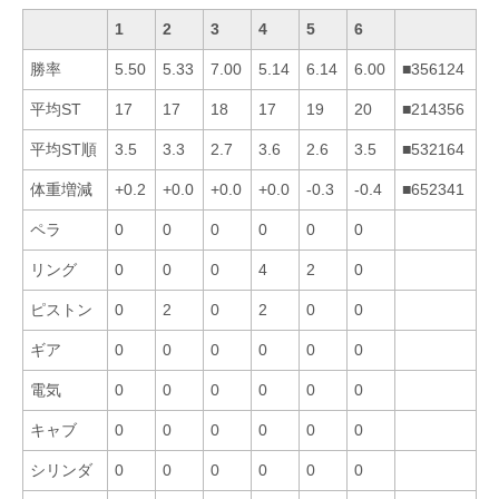
1
2
3
4
5
6
勝率
5.50
5.33
7.00
5.14
6.14
6.00
■356124
平均ST
17
17
18
17
19
20
■214356
平均ST順
3.5
3.3
2.7
3.6
2.6
3.5
■532164
体重増減
+0.2
+0.0
+0.0
+0.0
-0.3
-0.4
■652341
ペラ
0
0
0
0
0
0
リング
0
0
0
4
2
0
ピストン
0
2
0
2
0
0
ギア
0
0
0
0
0
0
電気
0
0
0
0
0
0
キャブ
0
0
0
0
0
0
シリンダ
0
0
0
0
0
0