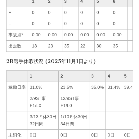
1
2
3
4
5
6
F
0
0
0
0
0
0
L
0
0
0
0
0
0
事故点*
0.00
0.00
0.00
0.00
0.00
0.00
出走数
18
23
35
22
30
35
2R選手休暇状況 (2025年11月1日より)
1
2
3
4
5
稼働日率
31.0%
23.5%
35.0%
31.4%
39.4%
2/9ST事
12/9ST事
F1/L0
F1/L0
3/13Ｆ休30日
1/10Ｆ休30日
32日間
34日間
未消化
0日
0日
0日
0日
0日