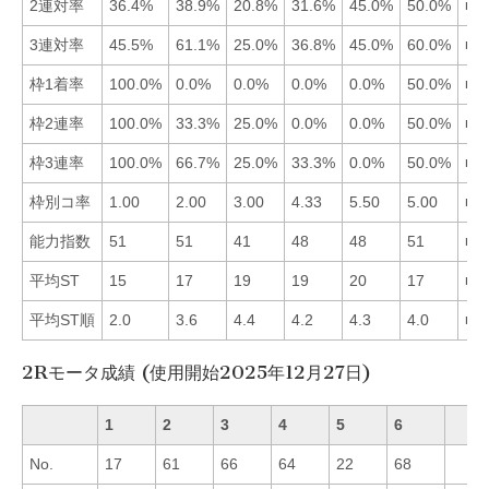
2連対率
36.4%
38.9%
20.8%
31.6%
45.0%
50.0%
■6
3連対率
45.5%
61.1%
25.0%
36.8%
45.0%
60.0%
■2
枠1着率
100.0%
0.0%
0.0%
0.0%
0.0%
50.0%
■1
枠2連率
100.0%
33.3%
25.0%
0.0%
0.0%
50.0%
■1
枠3連率
100.0%
66.7%
25.0%
33.3%
0.0%
50.0%
■1
枠別コ率
1.00
2.00
3.00
4.33
5.50
5.00
■1
能力指数
51
51
41
48
48
51
■1
平均ST
15
17
19
19
20
17
■1
平均ST順
2.0
3.6
4.4
4.2
4.3
4.0
■1
2Rモータ成績 (使用開始2025年12月27日)
1
2
3
4
5
6
No.
17
61
66
64
22
68