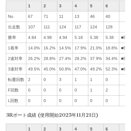
1
2
3
4
5
6
No.
67
71
11
13
46
40
出走数
107
111
124
117
124
128
勝率
4.84
4.98
4.94
5.18
5.38
5.38
■564
1着率
14.0%
16.2%
14.5%
17.9%
21.0%
18.8%
■564
2連対率
26.2%
28.8%
27.4%
28.2%
37.9%
34.4%
■562
3連対率
49.5%
45.0%
50.8%
47.0%
49.2%
52.3%
■631
転覆回数
2
0
3
1
1
0
F回数
0
0
0
0
1
2
L回数
0
0
0
0
0
0
3Rボート成績 (使用開始2025年11月21日)
1
2
3
4
5
6