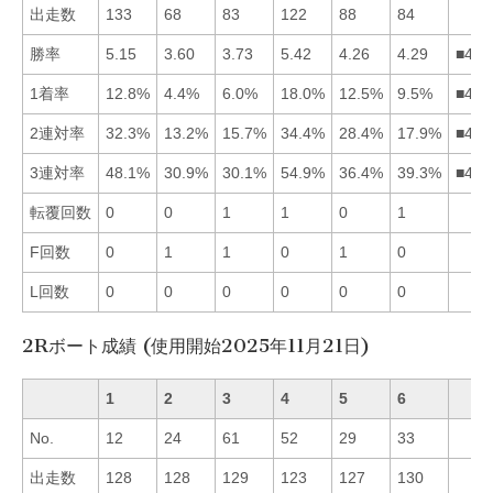
出走数
133
68
83
122
88
84
勝率
5.15
3.60
3.73
5.42
4.26
4.29
■416
1着率
12.8%
4.4%
6.0%
18.0%
12.5%
9.5%
■415
2連対率
32.3%
13.2%
15.7%
34.4%
28.4%
17.9%
■415
3連対率
48.1%
30.9%
30.1%
54.9%
36.4%
39.3%
■416
転覆回数
0
0
1
1
0
1
F回数
0
1
1
0
1
0
L回数
0
0
0
0
0
0
2Rボート成績 (使用開始2025年11月21日)
1
2
3
4
5
6
No.
12
24
61
52
29
33
出走数
128
128
129
123
127
130