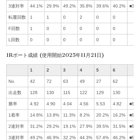
3連対率
44.1%
29.9%
49.2%
35.8%
39.6%
40.2%
■316
転覆回数
1
1
0
2
0
0
F回数
1
0
0
0
0
0
L回数
0
0
0
0
0
0
1Rボート成績 (使用開始2025年11月21日)
1
2
3
4
5
6
No.
42
72
63
49
27
62
出走数
128
130
115
122
129
130
勝率
4.92
4.90
4.04
4.56
5.53
4.82
■512
1着率
14.8%
13.8%
11.3%
8.2%
20.2%
16.2%
■561
2連対率
31.2%
29.2%
19.1%
27.9%
39.5%
31.5%
■561
3連対率
49.2%
46.9%
32.2%
44.3%
57.4%
46.2%
■512