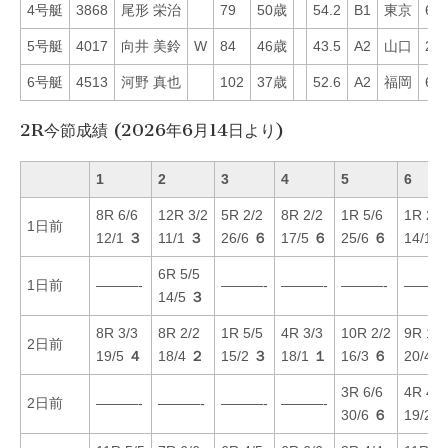
4号艇
3868
尾形 栄治
79
50歳
54.2
B1
東京
64
5号艇
4017
向井 美鈴
W
84
46歳
43.5
A2
山口
22
6号艇
4513
河野 真也
102
37歳
52.6
A2
福岡
68
2R今節成績 (2026年6月14日より)
1
2
3
4
5
6
8R 6/6
12R 3/2
5R 2/2
8R 2/2
1R 5/6
1R 2/3
1日前
12/1
３
11/1
３
26/6
６
17/5
６
25/6
６
14/1
6R 5/5
1日前
———-
———-
———-
———-
———
14/5
３
8R 3/3
8R 2/2
1R 5/5
4R 3/3
10R 2/2
9R 1/1
2日前
19/5
４
18/4
２
15/2
３
18/1
１
16/3
６
20/4
3R 6/6
4R 4/4
2日前
———-
———-
———-
———-
30/6
６
19/2