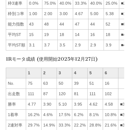
枠3連率
0.0%
75.0%
40.0%
33.3%
40.0%
25.0%
■23
枠別コ率
1.00
2.00
3.00
4.67
5.00
5.38
■12
能力指数
43
48
44
47
44
52
■62
平均ST
15
19
18
14
16
18
■41
平均ST順
3.1
3.7
3.5
2.9
2.9
3.9
■45
1Rモータ成績 (使用開始2025年12月27日)
1
2
3
4
5
6
No.
75
63
50
39
51
16
出走数
111
87
120
81
111
102
勝率
4.77
3.90
5.10
3.95
4.62
4.58
■315
1着率
16.2%
4.6%
17.5%
6.2%
8.1%
10.8%
■316
2連対率
29.7%
14.9%
33.3%
22.2%
28.8%
21.6%
■315