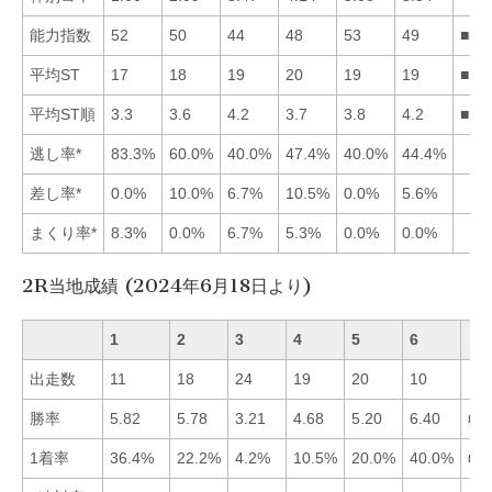
能力指数
52
50
44
48
53
49
■51
平均ST
17
18
19
20
19
19
■12
平均ST順
3.3
3.6
4.2
3.7
3.8
4.2
■12
逃し率*
83.3%
60.0%
40.0%
47.4%
40.0%
44.4%
差し率*
0.0%
10.0%
6.7%
10.5%
0.0%
5.6%
まくり率*
8.3%
0.0%
6.7%
5.3%
0.0%
0.0%
2R当地成績 (2024年6月18日より)
1
2
3
4
5
6
出走数
11
18
24
19
20
10
勝率
5.82
5.78
3.21
4.68
5.20
6.40
■6
1着率
36.4%
22.2%
4.2%
10.5%
20.0%
40.0%
■6