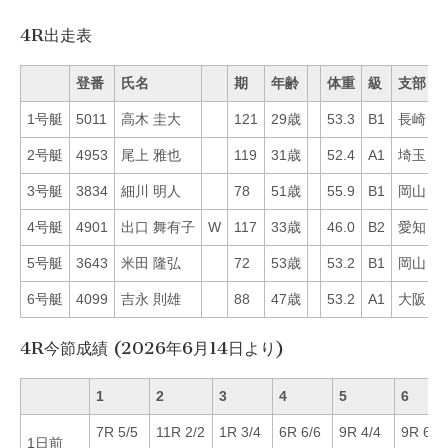
4R出走表
登番
氏名
期
年齢
体重
級
支部
1号艇
5011
高木 圭大
121
29歳
53.3
B1
長崎
5
2号艇
4953
尾上 雅也
119
31歳
52.4
A1
埼玉
3
3号艇
3834
細川 明人
78
51歳
55.9
B1
岡山
2
4号艇
4901
出口 舞有子
W
117
33歳
46.0
B2
愛知
5
5号艇
3643
米田 隆弘
72
53歳
53.2
B1
岡山
4
6号艇
4099
吉永 則雄
88
47歳
53.2
A1
大阪
2
4R今節成績 (2026年6月14日より)
1
2
3
4
5
6
7R 5/5
11R 2/2
1R 3/4
6R 6/6
9R 4/4
9R 6/6
1日前