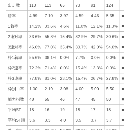
出走数
113
113
65
73
91
124
勝率
4.99
7.10
3.97
4.59
4.46
5.35
■26
1着率
14.2%
33.6%
4.6%
11.0%
12.1%
11.3%
■21
2連対率
33.6%
55.8%
15.4%
32.9%
29.7%
30.6%
■21
3連対率
46.0%
77.0%
35.4%
39.7%
42.9%
54.0%
■26
枠1着率
55.6%
38.1%
0.0%
7.7%
0.0%
0.0%
■12
枠2連率
72.2%
71.4%
0.0%
15.4%
13.3%
0.0%
■12
枠3連率
77.8%
81.0%
23.1%
15.4%
26.7%
27.8%
■21
枠別コ率
1.00
2.19
3.08
4.00
5.00
5.50
■12
能力指数
48
55
46
47
45
50
■26
平均ST
18
16
19
18
17
18
■25
平均ST順
3.6
3.3
4.0
3.5
3.7
3.7
■24