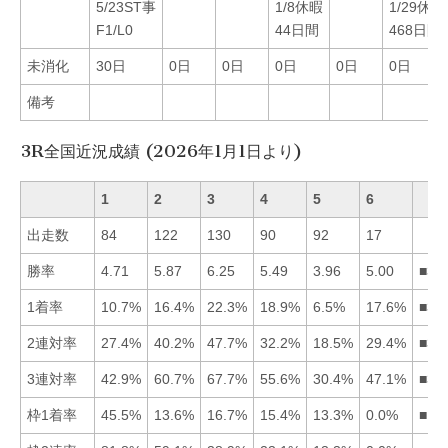
5/23ST事
1/8休暇
1/29休暇
F1/L0
44日間
468日間
未消化
30日
0日
0日
0日
0日
0日
備考
3R全国近況成績 (2026年1月1日より)
1
2
3
4
5
6
出走数
84
122
130
90
92
17
勝率
4.71
5.87
6.25
5.49
3.96
5.00
■32
1着率
10.7%
16.4%
22.3%
18.9%
6.5%
17.6%
■34
2連対率
27.4%
40.2%
47.7%
32.2%
18.5%
29.4%
■32
3連対率
42.9%
60.7%
67.7%
55.6%
30.4%
47.1%
■32
枠1着率
45.5%
13.6%
16.7%
15.4%
13.3%
0.0%
■13