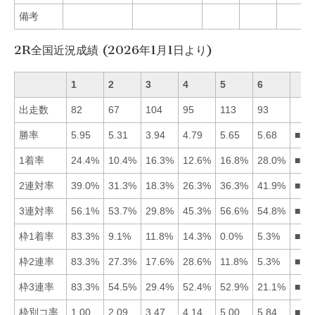
備考
2R全国近況成績 (2026年1月1日より)
1
2
3
4
5
6
出走数
82
67
104
95
113
93
勝率
5.95
5.31
3.94
4.79
5.65
5.68
■16
1着率
24.4%
10.4%
16.3%
12.6%
16.8%
28.0%
■61
2連対率
39.0%
31.3%
18.3%
26.3%
36.3%
41.9%
■61
3連対率
56.1%
53.7%
29.8%
45.3%
56.6%
54.8%
■51
枠1着率
83.3%
9.1%
11.8%
14.3%
0.0%
5.3%
■14
枠2連率
83.3%
27.3%
17.6%
28.6%
11.8%
5.3%
■14
枠3連率
83.3%
54.5%
29.4%
52.4%
52.9%
21.1%
■12
枠別コ率
1.00
2.09
3.47
4.14
5.00
5.84
■12