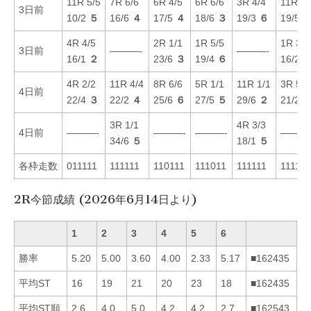
11R 5/5
7R 6/6
6R 4/5
6R 6/6
3R 4/4
11R 6/
3日前
10/2
５
16/6
４
17/5
４
18/6
３
19/3
６
19/5
4R 4/5
2R 1/1
1R 5/5
1R 3/3
3日前
———-
———-
16/1
２
23/6
３
19/4
６
16/2
4R 2/2
11R 4/4
8R 6/6
5R 1/1
11R 1/1
3R 5/4
4日前
22/4
３
22/2
４
25/6
６
27/5
５
29/6
２
21/2
3R 1/1
4R 3/3
4日前
———-
———-
———-
———
34/6
５
18/1
５
各枠走数
011111
111111
110111
111011
111111
111111
2R今節成績 (2026年6月14日より)
1
2
3
4
5
6
勝率
5.20
5.00
3.60
4.00
2.33
5.17
■162435
平均ST
16
19
21
20
23
18
■162435
平均ST順
2.6
4.0
5.0
4.2
4.2
2.7
■162543