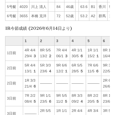
5号艇
4020
川上 清人
84
46歳
63.6
B1
香川
51
6号艇
3655
本橋 克洋
72
52歳
53.2
A2
群馬
16
1R今節成績 (2026年6月14日より)
1
2
3
4
5
6
4R 4/4
8R 5/5
7R 4/4
4R 1/1
1R 1/1
8R 1/1
1日前
29/4
３
13/2
２
06/1
３
30/5
６
15/2
１
16/4
４
5R 4/4
5R 3/3
9R 6/6
6R 5/5
7R 6/6
9R 3/3
2日前
13/1
１
23/6
４
12/2
１
28/5
５
11/5
６
22/5
４
1R 3/3
2R 6/5
2日前
———-
———-
———-
———-
21/4
６
26/6
６
7R 2/2
9R 1/1
9R 5/5
8R 3/3
8R 2/2
8R 1/1
3日前
08/4
５
23/5
６
11/2
５
09/2
４
20/5
５
23/6
３
2R 5/5
1R 1/1
2R 4/4
4R 3/4
3R 5/5
3日前
———-