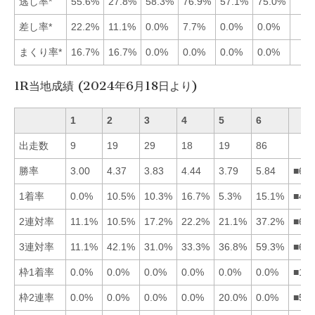
逃し率*
55.6%
27.8%
58.3%
76.9%
57.1%
75.0%
差し率*
22.2%
11.1%
0.0%
7.7%
0.0%
0.0%
まくり率*
16.7%
16.7%
0.0%
0.0%
0.0%
0.0%
1R当地成績 (2024年6月18日より)
1
2
3
4
5
6
出走数
9
19
29
18
19
86
勝率
3.00
4.37
3.83
4.44
3.79
5.84
■64
1着率
0.0%
10.5%
10.3%
16.7%
5.3%
15.1%
■46
2連対率
11.1%
10.5%
17.2%
22.2%
21.1%
37.2%
■64
3連対率
11.1%
42.1%
31.0%
33.3%
36.8%
59.3%
■62
枠1着率
0.0%
0.0%
0.0%
0.0%
0.0%
0.0%
■12
枠2連率
0.0%
0.0%
0.0%
0.0%
20.0%
0.0%
■51