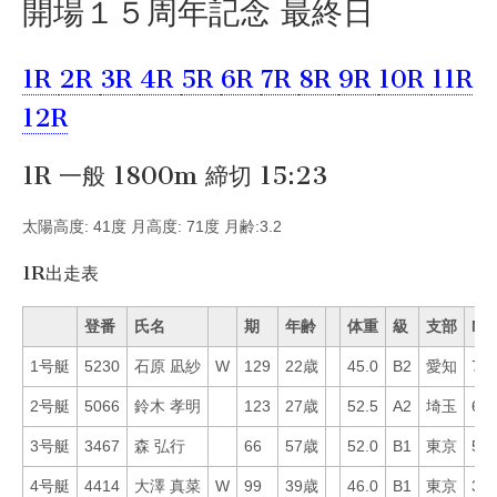
開場１５周年記念 最終日
1R
2R
3R
4R
5R
6R
7R
8R
9R
10R
11R
12R
1R 一般 1800m 締切 15:23
太陽高度: 41度 月高度: 71度 月齢:3.2
1R出走表
登番
氏名
期
年齢
体重
級
支部
Mo
1号艇
5230
石原 凪紗
W
129
22歳
45.0
B2
愛知
75
2号艇
5066
鈴木 孝明
123
27歳
52.5
A2
埼玉
63
3号艇
3467
森 弘行
66
57歳
52.0
B1
東京
50
4号艇
4414
大澤 真菜
W
99
39歳
46.0
B1
東京
39