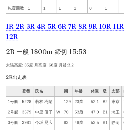
転覆回数
1
1
1
1
0
1
1R
2R
3R
4R
5R
6R
7R
8R
9R
10R
11R
12R
2R 一般 1800m 締切 15:53
太陽高度: 35度 月高度: 68度 月齢:3.2
2R出走表
登番
氏名
期
年齢
体重
級
支部
Mo
1号艇
5228
若林 樹蘭
129
23歳
52.1
B2
東京
17
2号艇
3579
中里 優子
W
70
53歳
47.9
B1
埼玉
61
3号艇
3981
今坂 晃広
83
48歳
53.5
B1
静岡
66