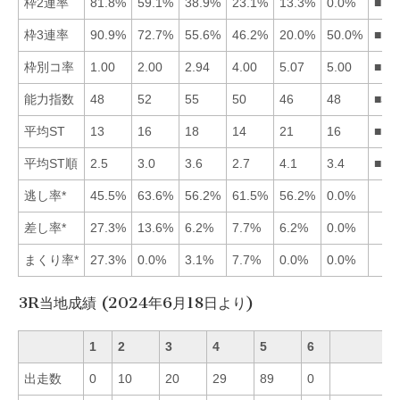
枠2連率
81.8%
59.1%
38.9%
23.1%
13.3%
0.0%
■12
枠3連率
90.9%
72.7%
55.6%
46.2%
20.0%
50.0%
■12
枠別コ率
1.00
2.00
2.94
4.00
5.07
5.00
■12
能力指数
48
52
55
50
46
48
■32
平均ST
13
16
18
14
21
16
■14
平均ST順
2.5
3.0
3.6
2.7
4.1
3.4
■14
逃し率*
45.5%
63.6%
56.2%
61.5%
56.2%
0.0%
差し率*
27.3%
13.6%
6.2%
7.7%
6.2%
0.0%
まくり率*
27.3%
0.0%
3.1%
7.7%
0.0%
0.0%
3R当地成績 (2024年6月18日より)
1
2
3
4
5
6
出走数
0
10
20
29
89
0