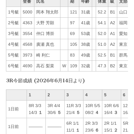
登番
氏名
期
年齢
体重
級
支部
1号艇
5000
岡本 翔太郎
121
31歳
52.2
B1
山口
6
2号艇
4363
大野 芳顕
97
41歳
54.1
A2
福岡
7
3号艇
3554
仲口 博崇
69
53歳
52.0
A1
愛知
1
4号艇
4568
廣瀬 真也
105
38歳
51.0
A2
東京
1
5号艇
3973
崎 利仁
83
49歳
52.5
B1
群馬
4
6号艇
4690
高石 梨菜
W
109
32歳
47.3
B2
東京
4
3R今節成績 (2026年6月14日より)
1
2
3
4
5
6
8R 3/3
3R 4/4
11R 3/3
10R 5/5
10R 6/6
12R 1
1日前
14/3
１
30/6
５
21/4
５
08/2
４
16/4
３
16/3
6R 1/1
2R 3/3
2R 1/1
5R 3/
1日前
———-
———-
11/1
１
23/6
６
15/1
２
21/3