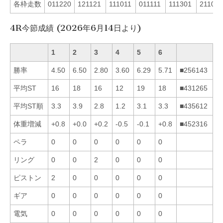
各枠走数
011220
121121
111011
011111
111301
211012
4R今節成績 (2026年6月14日より)
1
2
3
4
5
6
勝率
4.50
6.50
2.80
3.60
6.29
5.71
■256143
平均ST
16
18
16
12
19
18
■431265
平均ST順
3.3
3.9
2.8
1.2
3.1
3.3
■435612
体重増減
+0.8
+0.0
+0.2
-0.5
-0.1
+0.8
■452316
ペラ
0
0
0
0
0
0
リング
0
0
2
0
0
0
ピストン
2
0
0
0
0
0
ギア
0
0
0
0
0
0
電気
0
0
0
0
0
0