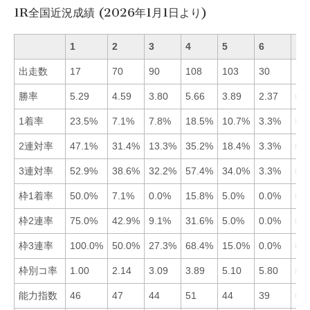
1R全国近況成績 (2026年1月1日より)
1
2
3
4
5
6
出走数
17
70
90
108
103
30
勝率
5.29
4.59
3.80
5.66
3.89
2.37
■4
1着率
23.5%
7.1%
7.8%
18.5%
10.7%
3.3%
■1
2連対率
47.1%
31.4%
13.3%
35.2%
18.4%
3.3%
■1
3連対率
52.9%
38.6%
32.2%
57.4%
34.0%
3.3%
■4
枠1着率
50.0%
7.1%
0.0%
15.8%
5.0%
0.0%
■1
枠2連率
75.0%
42.9%
9.1%
31.6%
5.0%
0.0%
■1
枠3連率
100.0%
50.0%
27.3%
68.4%
15.0%
0.0%
■1
枠別コ率
1.00
2.14
3.09
3.89
5.10
5.80
■1
能力指数
46
47
44
51
44
39
■4