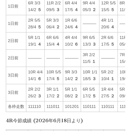
6R 3/3
11R 2/2
6R 4/4
9R 4/4
12R 5/5
8R 1/
1日前
14/2
５
09/5
３
17/5
４
05/3
２
15/5
５
11/1
2R 5/5
5R 3/3
1R 6/6
4R 1/1
1日前
———-
———
28/4
５
06/4
２
24/6
４
20/6
４
5R 1/1
6R 6/6
4R 4/4
9R 6/5
2R 6/6
11R 5
2日前
19/1
４
15/4
４
10/2
６
13/3
３
17/5
５
05/2
3R 2/2
7R 3/
2日前
———-
———-
———-
———-
11/5
１
15/4
10R 4/4
10R 5/5
9R 3/3
10R 1/1
5R 2/2
10R 2
3日前
14/1
６
17/4
５
14/2
２
18/5
３
10/4
１
19/6
2R 2/2
3R 1/1
5R 1/1
6R 5/5
1R 4/4
5R 6/
3日前
26/2
３
17/2
２
08/2
２
17/2
５
27/5
２
09/3
各枠走数
111110
111011
101201
110111
110111
11101
4R今節成績 (2026年6月18日より)