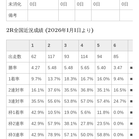
未消化
0日
0日
0日
0日
0日
備考
2R全国近況成績 (2026年1月1日より)
1
2
3
4
5
6
出走数
62
117
93
114
94
85
勝率
4.27
5.48
5.48
5.65
5.40
3.47
■43
1着率
9.7%
13.7%
18.3%
16.7%
16.0%
9.4%
■34
2連対率
16.1%
37.6%
35.5%
36.8%
35.1%
16.5%
■24
3連対率
35.5%
55.6%
53.8%
57.0%
57.4%
24.7%
■54
枠1着率
42.9%
10.5%
19.0%
5.6%
11.8%
0.0%
■13
枠2連率
42.9%
57.9%
38.1%
27.8%
23.5%
0.0%
■21
枠3連率
42.9%
78.9%
57.1%
50.0%
58.8%
0.0%
■25