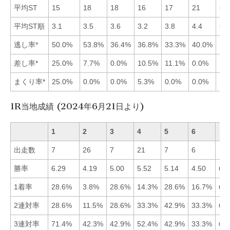
平均ST
15
18
18
16
17
21
■1
平均ST順
3.1
3.5
3.6
3.2
3.8
4.4
■1
逃し率*
50.0%
53.8%
36.4%
36.8%
33.3%
40.0%
差し率*
25.0%
7.7%
0.0%
10.5%
11.1%
0.0%
まくり率*
25.0%
0.0%
0.0%
5.3%
0.0%
0.0%
1R当地成績 (2024年6月21日より)
1
2
3
4
5
6
出走数
7
26
7
21
7
6
勝率
6.29
4.19
5.00
5.52
5.14
4.50
■1
1着率
28.6%
3.8%
28.6%
14.3%
28.6%
16.7%
■1
2連対率
28.6%
11.5%
28.6%
33.3%
42.9%
33.3%
■5
3連対率
71.4%
42.3%
42.9%
52.4%
42.9%
33.3%
■1