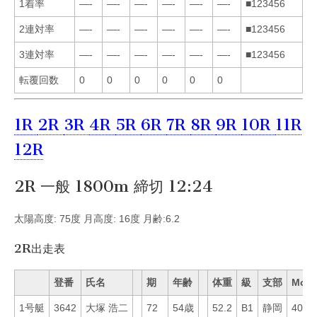
1着率
—-
—-
—-
—-
—-
—-
■123456
2連対率
—-
—-
—-
—-
—-
—-
■123456
3連対率
—-
—-
—-
—-
—-
—-
■123456
転覆回数
0
0
0
0
0
0
1R
2R
3R
4R
5R
6R
7R
8R
9R
10R
11R
12R
2R 一般 1800m 締切 12:24
太陽高度: 75度 月高度: 16度 月齢:6.2
2R出走表
登番
氏名
期
年齢
体重
級
支部
Mo
1号艇
3642
大塚 浩二
72
54歳
52.2
B1
静岡
40