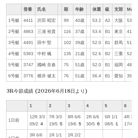
登番
氏名
期
年齢
体重
級
支部
Mo
1号艇
4411
沢田 昭宏
99
40歳
53.2
A2
大阪
53
2号艇
4863
三浦 裕貴
116
37歳
53.4
B1
東京
41
3号艇
4491
田中 堅
102
39歳
52.0
B1
群馬
51
4号艇
5383
中村 楓
135
21歳
52.6
B2
三重
52
5号艇
3747
國崎 良春
75
51歳
52.0
B1
福岡
48
6号艇
3776
横井 健太
76
51歳
56.4
B1
愛知
35
3R今節成績 (2026年6月18日より)
1
2
3
4
5
6
12R 3/3
7R 3/3
8R 6/6
2R 6/6
5R 1/1
4R 3/3
1日前
09/2
４
19/5
５
19/6
５
30/5
６
08/5
１
17/4
3R 6/6
1R 1/1
2R 2/2