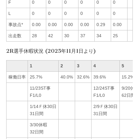
F
0
0
0
0
0
0
L
0
0
0
0
0
0
事故点*
0.00
0.00
0.00
0.00
0.29
0.00
出走数
28
42
30
37
34
25
2R選手休暇状況 (2025年11月1日より)
1
2
3
4
5
稼働日率
25.7%
40.0%
32.6%
39.6%
15.2%
11/23ST事
12/24ST事
9/20休暇
F1/L0
F1/L0
62日間
1/14Ｆ休30日
2/9Ｆ休30日
31日間
31日間
3/30休暇
32日間