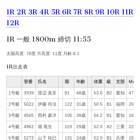
1R
2R
3R
4R
5R
6R
7R
8R
9R
10R
11R
12R
1R 一般 1800m 締切 11:55
太陽高度: 78度 月高度: 11度 月齢:6.1
1R出走表
登番
氏名
期
年齢
体重
級
支部
Mo
1号艇
3939
渡辺 真至
81
48歳
53.0
B2
愛知
47
2号艇
5022
伊藤 尚汰
122
31歳
50.5
B1
福岡
20
3号艇
4565
西村 豪洋
105
38歳
54.2
B1
愛知
16
4号艇
4962
畑 竜生
119
29歳
52.0
A2
三重
22
5号艇
5273
山下 拓巳
131
24歳
52.0
B1
兵庫
15