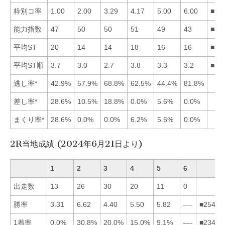
枠別コ率
1.00
2.00
3.29
4.17
5.00
6.00
■12
能力指数
47
50
50
51
49
43
■42
平均ST
20
14
14
18
16
16
■32
平均ST順
3.7
3.0
2.7
3.8
3.3
3.2
■32
逃し率*
42.9%
57.9%
68.8%
62.5%
44.4%
81.8%
差し率*
28.6%
10.5%
18.8%
0.0%
5.6%
0.0%
まくり率*
28.6%
0.0%
0.0%
6.2%
5.6%
0.0%
2R当地成績 (2024年6月21日より)
1
2
3
4
5
6
出走数
13
26
30
20
11
0
勝率
3.31
6.62
4.40
5.50
5.82
—-
■25431
1着率
0.0%
30.8%
20.0%
15.0%
9.1%
—-
■23451