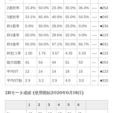
2連対率
15.4%
50.0%
23.3%
30.0%
36.4%
—-
■25431
3連対率
23.1%
65.4%
40.0%
55.0%
54.5%
—-
■24531
枠1着率
0.0%
50.0%
28.6%
25.0%
0.0%
—-
■23415
枠2連率
50.0%
50.0%
28.6%
25.0%
0.0%
—-
■12345
枠3連率
50.0%
50.0%
57.1%
50.0%
66.7%
—-
■53124
枠別コ率
1.00
1.75
3.57
4.25
5.33
—-
■12345
能力指数
41
54
44
51
53
—
■25431
平均ST
12
14
14
18
15
—
■12354
平均ST順
2.9
3.2
2.9
4.0
3.0
—
■31524
2Rモータ成績 (使用開始2026年6月18日)
1
2
3
4
5
6