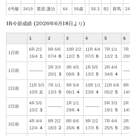
6号艇
3419
栗原 謙治
64
56歳
56.3
B2
群馬
24
1R今節成績 (2026年6月18日より)
1
2
3
4
5
6
6R 2/2
9R 6/6
10R 2/2
11R 4/4
7R 1/1
7R 4/4
1日前
16/4
１
07/4
６
12/2
５
07/3
６
12/2
１
20/6
2R 3/3
3R 4/5
1R 5/5
2R 4/4
1日前
———-
———
20/1
３
08/6
３
13/2
５
34/6
４
11R 3/3
7R 1/1
9R 5/4
10R 1/1
11R 6/6
8R 5/5
2日前
10/5
エ
13/3
５
06/1
４
23/6
４
05/2
５
14/5
4R 5/5
1R 1/1
5R 3/3
2R 2/3
2日前
———-
———-
10/2
３
29/6
４
19/1
５
14/3
4R 4/4
8R 2/2
8R 6/6
9R 2/2
7R 4/4
2R 3/3
3日前
12/4
４
18/3
２
26/6
６
17/3
５
25/5
５
29/4