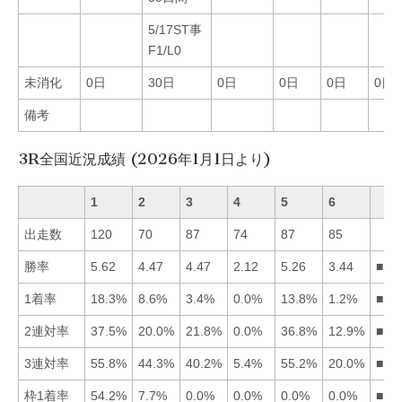
5/17ST事
F1/L0
未消化
0日
30日
0日
0日
0日
0日
備考
3R全国近況成績 (2026年1月1日より)
1
2
3
4
5
6
出走数
120
70
87
74
87
85
勝率
5.62
4.47
4.47
2.12
5.26
3.44
■15
1着率
18.3%
8.6%
3.4%
0.0%
13.8%
1.2%
■15
2連対率
37.5%
20.0%
21.8%
0.0%
36.8%
12.9%
■15
3連対率
55.8%
44.3%
40.2%
5.4%
55.2%
20.0%
■15
枠1着率
54.2%
7.7%
0.0%
0.0%
0.0%
0.0%
■12