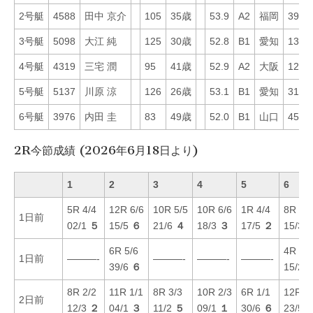
2号艇
4588
田中 京介
105
35歳
53.9
A2
福岡
39
3号艇
5098
大江 純
125
30歳
52.8
B1
愛知
13
4号艇
4319
三宅 潤
95
41歳
52.9
A2
大阪
12
5号艇
5137
川原 涼
126
26歳
53.1
B1
愛知
31
6号艇
3976
内田 圭
83
49歳
52.0
B1
山口
45
2R今節成績 (2026年6月18日より)
1
2
3
4
5
6
5R 4/4
12R 6/6
10R 5/5
10R 6/6
1R 4/4
8R 3/3
1日前
02/1
５
15/5
６
21/6
４
18/3
３
17/5
２
15/3
6R 5/6
4R 4/4
1日前
———-
———-
———-
———-
39/6
６
15/2
8R 2/2
11R 1/1
8R 3/3
10R 2/3
6R 1/1
12R 4
2日前
12/3
２
04/1
３
11/2
５
09/1
１
30/6
６
23/5