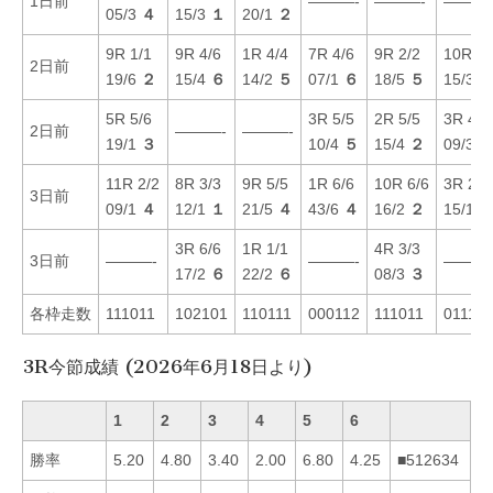
1日前
———-
———-
———
05/3
４
15/3
１
20/1
２
9R 1/1
9R 4/6
1R 4/4
7R 4/6
9R 2/2
10R 5/
2日前
19/6
２
15/4
６
14/2
５
07/1
６
18/5
５
15/3
5R 5/6
3R 5/5
2R 5/5
3R 4/4
2日前
———-
———-
19/1
３
10/4
５
15/4
２
09/3
11R 2/2
8R 3/3
9R 5/5
1R 6/6
10R 6/6
3R 2/2
3日前
09/1
４
12/1
１
21/5
４
43/6
４
16/2
２
15/1
3R 6/6
1R 1/1
4R 3/3
3日前
———-
———-
———
17/2
６
22/2
６
08/3
３
各枠走数
111011
102101
110111
000112
111011
011110
3R今節成績 (2026年6月18日より)
1
2
3
4
5
6
勝率
5.20
4.80
3.40
2.00
6.80
4.25
■512634