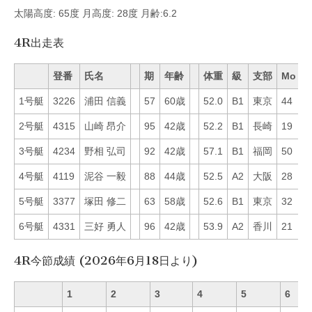
太陽高度: 65度 月高度: 28度 月齢:6.2
4R出走表
登番
氏名
期
年齢
体重
級
支部
Mo
B
1号艇
3226
浦田 信義
57
60歳
52.0
B1
東京
44
3
2号艇
4315
山崎 昂介
95
42歳
52.2
B1
長崎
19
3
3号艇
4234
野相 弘司
92
42歳
57.1
B1
福岡
50
4
4号艇
4119
泥谷 一毅
88
44歳
52.5
A2
大阪
28
1
5号艇
3377
塚田 修二
63
58歳
52.6
B1
東京
32
1
6号艇
4331
三好 勇人
96
42歳
53.9
A2
香川
21
3
4R今節成績 (2026年6月18日より)
1
2
3
4
5
6