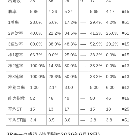
出走数
25
36
29
0
17
24
勝率
5.96
4.36
5.24
—-
5.65
4.17
■1532
1着率
28.0%
5.6%
17.2%
—-
29.4%
4.2%
■5132
2連対率
40.0%
22.2%
34.5%
—-
41.2%
25.0%
■5136
3連対率
60.0%
38.9%
48.3%
—-
52.9%
29.2%
■1532
枠1着率
66.7%
0.0%
25.0%
—-
33.3%
0.0%
■1532
枠2連率
100.0%
14.3%
50.0%
—-
33.3%
0.0%
■1352
枠3連率
100.0%
28.6%
50.0%
—-
33.3%
0.0%
■1352
枠別コ率
1.00
2.14
3.00
—-
5.00
6.00
■1235
能力指数
52
46
49
—
50
46
■1536
平均ST
15
13
17
—
15
18
■2513
平均ST順
3.4
3.5
3.8
—
2.8
3.8
■5126
3Rモータ成績 (使用開始2026年6月18日)