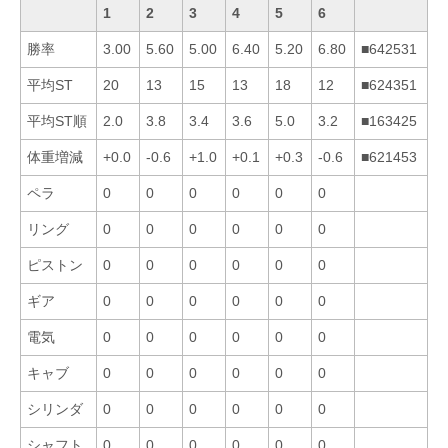
1
2
3
4
5
6
勝率
3.00
5.60
5.00
6.40
5.20
6.80
■642531
平均ST
20
13
15
13
18
12
■624351
平均ST順
2.0
3.8
3.4
3.6
5.0
3.2
■163425
体重増減
+0.0
-0.6
+1.0
+0.1
+0.3
-0.6
■621453
ペラ
0
0
0
0
0
0
リング
0
0
0
0
0
0
ピストン
0
0
0
0
0
0
ギア
0
0
0
0
0
0
電気
0
0
0
0
0
0
キャブ
0
0
0
0
0
0
シリンダ
0
0
0
0
0
0
シャフト
0
0
0
0
0
0