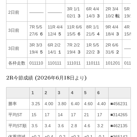
3R 1/1
6R 4/4
2R 3/4
5R 2/2
2日前
———-
———-
02/1
３
14/3
３
10/2
転
19/1
7R 5/5
11R 4/4
11R 6/6
8R 1/1
9R 4/4
4R 5/5
3日前
27/6
６
12/4
５
15/5
６
21/5
４
18/4
３
15/5
3R 3/3
6R 2/2
7R 2/2
1R 5/5
2R 6/6
3日前
———
19/4
５
14/1
１
19/4
３
22/2
３
31/6
２
各枠走数
011110
110111
111011
110111
101201
01121
2R今節成績 (2026年6月18日より)
1
2
3
4
5
6
勝率
3.25
4.00
3.80
6.40
4.60
4.40
■456231
平均ST
15
17
14
17
21
17
■314265
平均ST順
3.5
3.4
3.6
2.8
4.6
3.2
■462135
体重増減
+0.2
+0.4
-0.2
+0.3
+0.1
-0.1
■365142