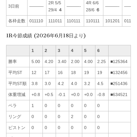
2R 5/5
4R 6/6
3日前
———-
———-
———-
———
29/4
４
28/6
６
各枠走数
011110
111011
110111
110111
101201
01111
1R今節成績 (2026年6月18日より)
1
2
3
4
5
6
勝率
5.00
4.20
3.40
2.00
4.00
2.25
■125364
平均ST
12
17
16
18
19
19
■132456
平均ST順
3.8
3.0
4.2
4.0
3.2
4.5
■251436
体重増減
+0.8
+0.5
-0.1
+0.0
+0.0
-0.8
■634521
ペラ
1
0
0
0
0
0
リング
0
0
0
2
0
0
ピストン
0
0
0
0
0
0