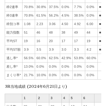
枠2連率
70.8%
30.8%
37.5%
0.0%
7.7%
0.0%
■13
枠3連率
70.8%
61.5%
56.2%
4.5%
38.5%
0.0%
■12
枠別コ率
1.08
2.23
3.06
4.50
4.92
6.00
■12
能力指数
51
46
48
38
49
44
■15
平均ST
19
16
20
17
17
19
■24
平均ST順
3.9
3.5
3.9
3.0
3.3
4.2
■45
逃し率*
56.5%
60.0%
62.5%
42.9%
53.8%
60.0%
差し率*
13.0%
0.0%
0.0%
0.0%
0.0%
0.0%
まくり率*
21.7%
10.0%
0.0%
0.0%
0.0%
0.0%
3R当地成績 (2024年6月21日より)
1
2
3
4
5
6