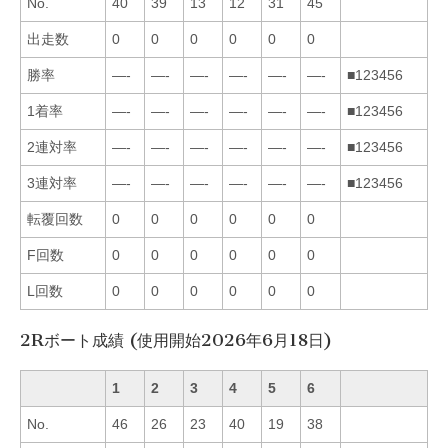
No.
40
39
13
12
31
45
出走数
0
0
0
0
0
0
勝率
—-
—-
—-
—-
—-
—-
■123456
1着率
—-
—-
—-
—-
—-
—-
■123456
2連対率
—-
—-
—-
—-
—-
—-
■123456
3連対率
—-
—-
—-
—-
—-
—-
■123456
転覆回数
0
0
0
0
0
0
F回数
0
0
0
0
0
0
L回数
0
0
0
0
0
0
2Rボート成績 (使用開始2026年6月18日)
1
2
3
4
5
6
No.
46
26
23
40
19
38