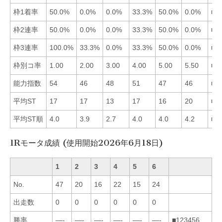
枠1着率
50.0%
0.0%
0.0%
33.3%
50.0%
0.0%
■1
枠2連率
50.0%
0.0%
0.0%
33.3%
50.0%
0.0%
■1
枠3連率
100.0%
33.3%
0.0%
33.3%
50.0%
0.0%
■1
枠別コ率
1.00
2.00
3.00
4.00
5.00
5.50
■1
能力指数
54
46
48
51
47
46
■1
平均ST
17
17
13
17
16
20
■3
平均ST順
4.0
3.9
2.7
4.0
4.0
4.2
■3
1Rモータ成績 (使用開始2026年6月18日)
1
2
3
4
5
6
No.
47
20
16
22
15
24
出走数
0
0
0
0
0
0
勝率
—-
—-
—-
—-
—-
—-
■123456