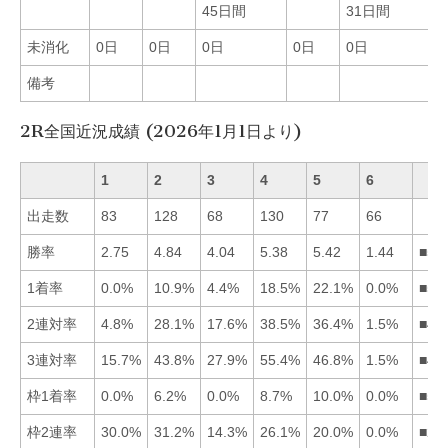
45日間
31日間
未消化
0日
0日
0日
0日
0日
備考
2R全国近況成績 (2026年1月1日より)
1
2
3
4
5
6
出走数
83
128
68
130
77
66
勝率
2.75
4.84
4.04
5.38
5.42
1.44
■54
1着率
0.0%
10.9%
4.4%
18.5%
22.1%
0.0%
■54
2連対率
4.8%
28.1%
17.6%
38.5%
36.4%
1.5%
■45
3連対率
15.7%
43.8%
27.9%
55.4%
46.8%
1.5%
■45
枠1着率
0.0%
6.2%
0.0%
8.7%
10.0%
0.0%
■54
枠2連率
30.0%
31.2%
14.3%
26.1%
20.0%
0.0%
■21