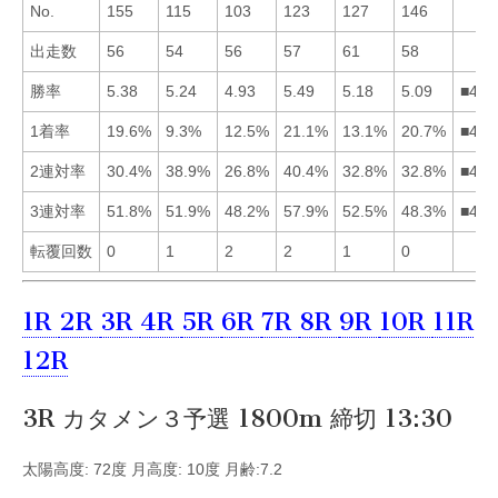
No.
155
115
103
123
127
146
出走数
56
54
56
57
61
58
勝率
5.38
5.24
4.93
5.49
5.18
5.09
■412
1着率
19.6%
9.3%
12.5%
21.1%
13.1%
20.7%
■461
2連対率
30.4%
38.9%
26.8%
40.4%
32.8%
32.8%
■425
3連対率
51.8%
51.9%
48.2%
57.9%
52.5%
48.3%
■452
転覆回数
0
1
2
2
1
0
1R
2R
3R
4R
5R
6R
7R
8R
9R
10R
11R
12R
3R カタメン３予選 1800m 締切 13:30
太陽高度: 72度 月高度: 10度 月齢:7.2