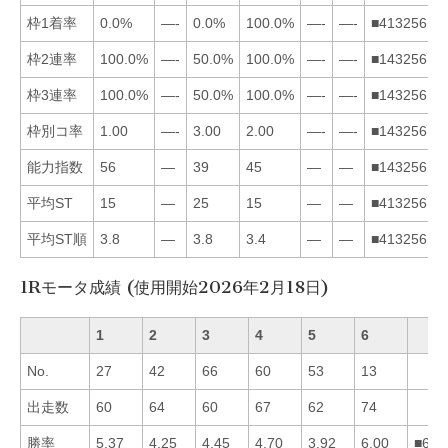
枠1着率
0.0%
—-
0.0%
100.0%
—-
—-
■413256
枠2連率
100.0%
—-
50.0%
100.0%
—-
—-
■143256
枠3連率
100.0%
—-
50.0%
100.0%
—-
—-
■143256
枠別コ率
1.00
—-
3.00
2.00
—-
—-
■143256
能力指数
56
—
39
45
—
—
■143256
平均ST
15
—
25
15
—
—
■413256
平均ST順
3.8
—
3.8
3.4
—
—
■413256
1Rモータ成績 (使用開始2026年2月18日)
1
2
3
4
5
6
No.
27
42
66
60
53
13
出走数
60
64
60
67
62
74
勝率
5.37
4.25
4.45
4.70
3.92
6.00
■614