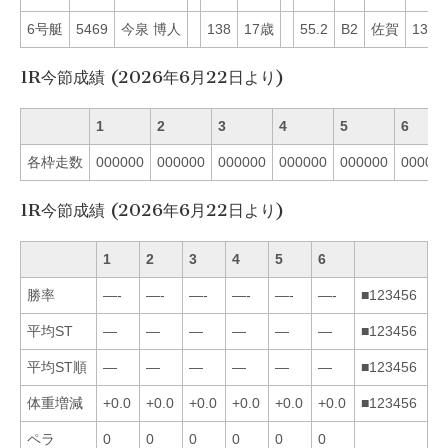
6号艇
5469
今泉 博人
138
17歳
55.2
B2
佐賀
13
1R今節成績 (2026年6月22日より)
1
2
3
4
5
6
各枠走数
000000
000000
000000
000000
000000
00000
1R今節成績 (2026年6月22日より)
1
2
3
4
5
6
勝率
—-
—-
—-
—-
—-
—-
■123456
平均ST
—
—
—
—
—
—
■123456
平均ST順
—
—
—
—
—
—
■123456
体重増減
+0.0
+0.0
+0.0
+0.0
+0.0
+0.0
■123456
ペラ
0
0
0
0
0
0