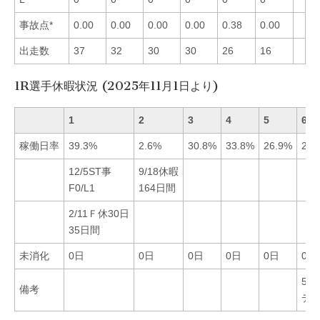
事故点*
0.00
0.00
0.00
0.00
0.38
0.00
出走数
37
32
30
30
26
16
1R選手休暇状況 (2025年11月1日より)
1
2
3
4
5
6
稼働日率
39.3%
2.6%
30.8%
33.8%
26.9%
27.
12/5ST事
9/18休暇
F0/L1
164日間
2/11Ｆ休30日
35日間
未消化
0日
0日
0日
0日
0日
0日
5/1
備考
デ