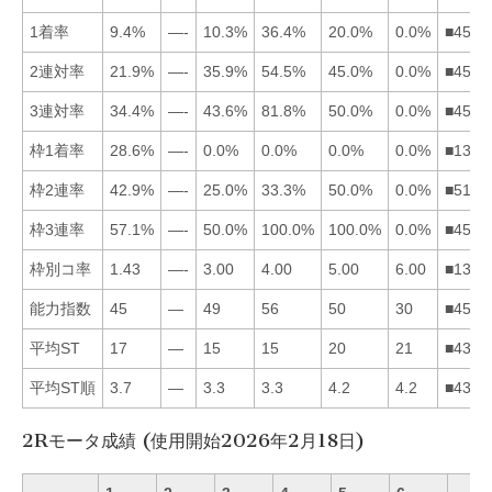
1着率
9.4%
—-
10.3%
36.4%
20.0%
0.0%
■4531
2連対率
21.9%
—-
35.9%
54.5%
45.0%
0.0%
■4531
3連対率
34.4%
—-
43.6%
81.8%
50.0%
0.0%
■4531
枠1着率
28.6%
—-
0.0%
0.0%
0.0%
0.0%
■1345
枠2連率
42.9%
—-
25.0%
33.3%
50.0%
0.0%
■5143
枠3連率
57.1%
—-
50.0%
100.0%
100.0%
0.0%
■4513
枠別コ率
1.43
—-
3.00
4.00
5.00
6.00
■1345
能力指数
45
—
49
56
50
30
■4531
平均ST
17
—
15
15
20
21
■4315
平均ST順
3.7
—
3.3
3.3
4.2
4.2
■4315
2Rモータ成績 (使用開始2026年2月18日)