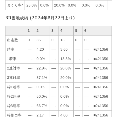
まくり率*
25.0%
0.0%
20.0%
0.0%
0.0%
0.0%
3R当地成績 (2024年6月22日より)
1
2
3
4
5
6
出走数
0
35
0
15
0
0
勝率
—-
4.20
—-
3.60
—-
—-
■241356
1着率
—-
0.0%
—-
13.3%
—-
—-
■421356
2連対率
—-
22.9%
—-
20.0%
—-
—-
■241356
3連対率
—-
37.1%
—-
20.0%
—-
—-
■241356
枠1着率
—-
0.0%
—-
0.0%
—-
—-
■241356
枠2連率
—-
50.0%
—-
0.0%
—-
—-
■241356
枠3連率
—-
66.7%
—-
0.0%
—-
—-
■241356
枠別コ率
—-
2.17
—-
4.00
—-
—-
■241356