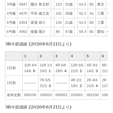
3号艇
5047
國分 将太郎
123
32歳
53.5
B1
東京
3
4号艇
4470
平田 健之佑
101
39歳
52.2
A1
三重
59
5号艇
5354
渡邊 雄斗
134
21歳
51.5
B2
三重
12
6号艇
4062
後藤 陽介
86
47歳
56.3
B1
愛知
6
3R今節成績 (2026年6月21日より)
1
2
3
4
5
6
11R 4/4
11R 1/1
4R 6/6
12R 6/5
6R 3/3
8R 4/4
1日前
14/6
６
10/2
１
28/5
４
21/5
２
14/2
３
21/1
7R 5/5
4R 2/2
2R 4/4
2R 1/1
1日前
———-
———-
21/2
３
19/1
２
21/5
４
12/1
各枠走数
000100
100010
000001
010001
001100
10010
3R今節成績 (2026年6月21日より)