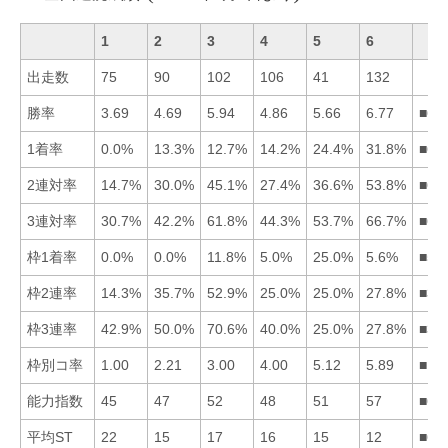
1
2
3
4
5
6
出走数
75
90
102
106
41
132
勝率
3.69
4.69
5.94
4.86
5.66
6.77
■63
1着率
0.0%
13.3%
12.7%
14.2%
24.4%
31.8%
■65
2連対率
14.7%
30.0%
45.1%
27.4%
36.6%
53.8%
■63
3連対率
30.7%
42.2%
61.8%
44.3%
53.7%
66.7%
■63
枠1着率
0.0%
0.0%
11.8%
5.0%
25.0%
5.6%
■53
枠2連率
14.3%
35.7%
52.9%
25.0%
25.0%
27.8%
■32
枠3連率
42.9%
50.0%
70.6%
40.0%
25.0%
27.8%
■32
枠別コ率
1.00
2.21
3.00
4.00
5.12
5.89
■12
能力指数
45
47
52
48
51
57
■63
平均ST
22
15
17
16
15
12
■62