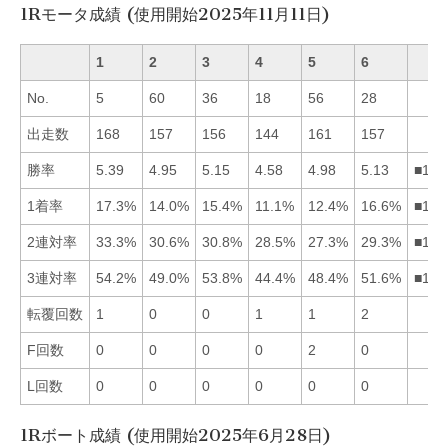
1Rモータ成績 (使用開始2025年11月11日)
1
2
3
4
5
6
No.
5
60
36
18
56
28
出走数
168
157
156
144
161
157
勝率
5.39
4.95
5.15
4.58
4.98
5.13
■136
1着率
17.3%
14.0%
15.4%
11.1%
12.4%
16.6%
■163
2連対率
33.3%
30.6%
30.8%
28.5%
27.3%
29.3%
■132
3連対率
54.2%
49.0%
53.8%
44.4%
48.4%
51.6%
■136
転覆回数
1
0
0
1
1
2
F回数
0
0
0
0
2
0
L回数
0
0
0
0
0
0
1Rボート成績 (使用開始2025年6月28日)