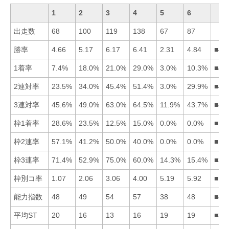
1
2
3
4
5
6
出走数
68
100
119
138
67
87
勝率
4.66
5.17
6.17
6.41
2.31
4.84
■43
1着率
7.4%
18.0%
21.0%
29.0%
3.0%
10.3%
■43
2連対率
23.5%
34.0%
45.4%
51.4%
3.0%
29.9%
■43
3連対率
45.6%
49.0%
63.0%
64.5%
11.9%
43.7%
■43
枠1着率
28.6%
23.5%
12.5%
15.0%
0.0%
0.0%
■12
枠2連率
57.1%
41.2%
50.0%
40.0%
0.0%
0.0%
■13
枠3連率
71.4%
52.9%
75.0%
60.0%
14.3%
15.4%
■31
枠別コ率
1.07
2.06
3.06
4.00
5.19
5.92
■12
能力指数
48
49
54
57
38
48
■43
平均ST
20
16
13
16
19
19
■34