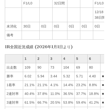
F1/L0
32日間
F1/L0
12/18Ｆ
38日間
未消化
30日
0日
0日
0日
0日
0日
備考
1R全国近況成績 (2026年1月1日より)
1
2
3
4
5
6
出走数
109
90
73
104
69
80
勝率
6.02
5.94
3.44
5.32
5.71
4.40
■12
1着率
21.1%
21.1%
4.1%
14.4%
23.2%
8.8%
■52
2連対率
40.4%
37.8%
11.0%
36.5%
37.7%
18.8%
■12
3連対率
61.5%
66.7%
20.5%
53.8%
59.4%
41.2%
■21