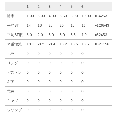
1
2
3
4
5
6
勝率
1.00
8.00
4.00
8.50
5.00
10.00
■642531
平均ST
14
16
28
20
18
16
■126543
平均ST順
6.0
2.0
5.0
3.0
3.5
1.0
■624531
体重増減
+0.4
-0.2
-0.4
+0.2
+0.5
+0.5
■324156
ペラ
0
0
0
0
0
0
リング
0
0
0
0
0
0
ピストン
0
0
0
0
0
0
ギア
0
0
0
0
0
0
電気
0
0
0
0
0
0
キャブ
0
0
0
0
0
0
シリンダ
0
0
0
0
0
0