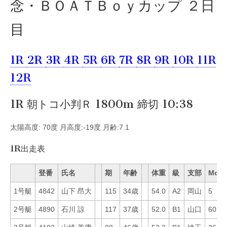
念・ＢＯＡＴＢｏｙカップ ２日
目
1R
2R
3R
4R
5R
6R
7R
8R
9R
10R
11R
12R
1R 朝トコ小判Ｒ 1800m 締切 10:38
太陽高度: 70度 月高度:-19度 月齢:7.1
1R出走表
登番
氏名
期
年齢
体重
級
支部
Mo
1号艇
4842
山下 昂大
115
34歳
54.0
A2
岡山
5
2号艇
4890
石川 諒
117
37歳
52.0
B1
山口
60