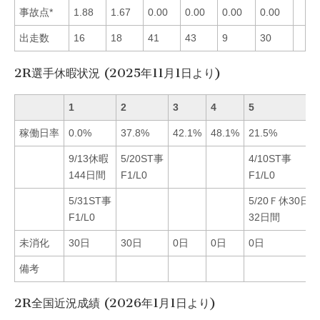
事故点*
1.88
1.67
0.00
0.00
0.00
0.00
出走数
16
18
41
43
9
30
2R選手休暇状況 (2025年11月1日より)
1
2
3
4
5
稼働日率
0.0%
37.8%
42.1%
48.1%
21.5%
9/13休暇
5/20ST事
4/10ST事
144日間
F1/L0
F1/L0
5/31ST事
5/20Ｆ休30日
F1/L0
32日間
未消化
30日
30日
0日
0日
0日
備考
2R全国近況成績 (2026年1月1日より)