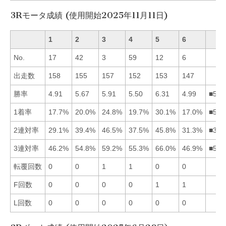
3Rモータ成績 (使用開始2025年11月11日)
1
2
3
4
5
6
No.
17
42
3
59
12
6
出走数
158
155
157
152
153
147
勝率
4.91
5.67
5.91
5.50
6.31
4.99
■532
1着率
17.7%
20.0%
24.8%
19.7%
30.1%
17.0%
■532
2連対率
29.1%
39.4%
46.5%
37.5%
45.8%
31.3%
■352
3連対率
46.2%
54.8%
59.2%
55.3%
66.0%
46.9%
■534
転覆回数
0
0
1
1
0
0
F回数
0
0
0
0
1
1
L回数
0
0
0
0
0
0