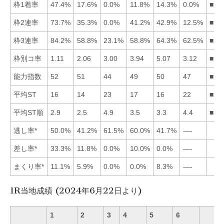
枠1着率
47.4%
17.6%
0.0%
11.8%
14.3%
0.0%
■12
枠2連率
73.7%
35.3%
0.0%
41.2%
42.9%
12.5%
■15
枠3連率
84.2%
58.8%
23.1%
58.8%
64.3%
62.5%
■15
枠別コ率
1.11
2.06
3.00
3.94
5.07
3.12
■12
能力指数
52
51
44
49
50
47
■12
平均ST
16
14
23
17
16
22
■21
平均ST順
2.9
2.5
4.9
3.5
3.3
4.4
■21
逃し率*
50.0%
41.2%
61.5%
60.0%
41.7%
—-
差し率*
33.3%
11.8%
0.0%
10.0%
0.0%
—-
まくり率*
11.1%
5.9%
0.0%
0.0%
8.3%
—-
1R当地成績 (2024年6月22日より)
1
2
3
4
5
6