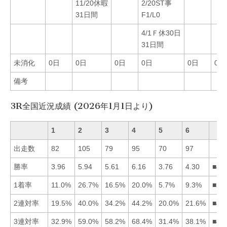
11/20休暇
2/20ST事
31日間
F1/L0
4/1Ｆ休30日
31日間
未消化
0日
0日
0日
0日
0日
0日
備考
3R全国近況成績 (2026年1月1日より)
1
2
3
4
5
6
出走数
82
105
79
95
70
97
勝率
3.96
5.94
5.61
6.16
3.76
4.30
■42
1着率
11.0%
26.7%
16.5%
20.0%
5.7%
9.3%
■24
2連対率
19.5%
40.0%
34.2%
44.2%
20.0%
21.6%
■42
3連対率
32.9%
59.0%
58.2%
68.4%
31.4%
38.1%
■42