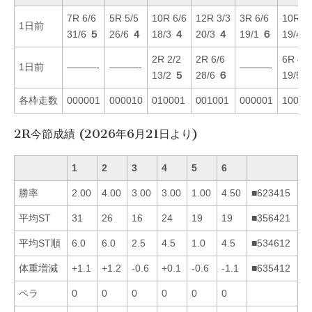
7R 6/6
5R 5/5
10R 6/6
12R 3/3
3R 6/6
10R 1/
1日前
31/6
５
26/6
４
18/3
４
20/3
４
19/1
６
19/4
2R 2/2
2R 6/6
6R 4/4
1日前
———-
———-
———-
13/2
５
28/6
６
19/5
各枠走数
000001
000010
010001
001001
000001
10010
2R今節成績 (2026年6月21日より)
1
2
3
4
5
6
勝率
2.00
4.00
3.00
3.00
1.00
4.50
■623415
平均ST
31
26
16
24
19
19
■356421
平均ST順
6.0
6.0
2.5
4.5
1.0
4.5
■534612
体重増減
+1.1
+1.2
-0.6
+0.1
-0.6
-1.1
■635412
ペラ
0
0
0
0
0
0