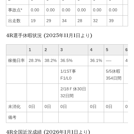
事故点*
0.00
0.00
0.00
0.00
0.00
0.00
出走数
19
29
34
28
32
39
4R選手休暇状況 (2025年11月1日より)
1
2
3
4
5
6
稼働日率
28.3%
38.2%
36.5%
36.1%
—-
46.
1/1ST事
5/5休暇
F1/L0
354日間
2/18Ｆ休30日
32日間
未消化
0日
0日
0日
0日
0日
0日
備考
4R全国近況成績 (2026年1月1日より)