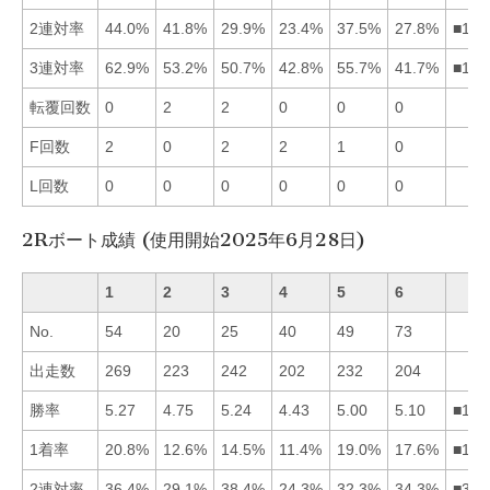
2連対率
44.0%
41.8%
29.9%
23.4%
37.5%
27.8%
■125
3連対率
62.9%
53.2%
50.7%
42.8%
55.7%
41.7%
■152
転覆回数
0
2
2
0
0
0
F回数
2
0
2
2
1
0
L回数
0
0
0
0
0
0
2Rボート成績 (使用開始2025年6月28日)
1
2
3
4
5
6
No.
54
20
25
40
49
73
出走数
269
223
242
202
232
204
勝率
5.27
4.75
5.24
4.43
5.00
5.10
■136
1着率
20.8%
12.6%
14.5%
11.4%
19.0%
17.6%
■156
2連対率
36.4%
29.1%
38.4%
24.3%
32.3%
34.3%
■316