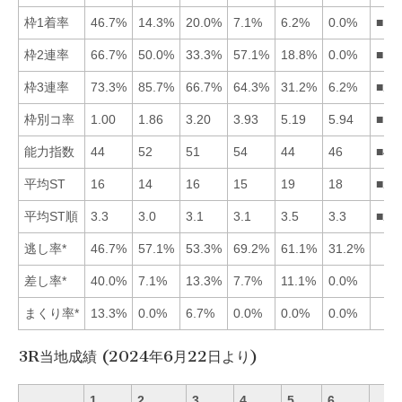
枠1着率
46.7%
14.3%
20.0%
7.1%
6.2%
0.0%
■13
枠2連率
66.7%
50.0%
33.3%
57.1%
18.8%
0.0%
■14
枠3連率
73.3%
85.7%
66.7%
64.3%
31.2%
6.2%
■21
枠別コ率
1.00
1.86
3.20
3.93
5.19
5.94
■12
能力指数
44
52
51
54
44
46
■42
平均ST
16
14
16
15
19
18
■24
平均ST順
3.3
3.0
3.1
3.1
3.5
3.3
■24
逃し率*
46.7%
57.1%
53.3%
69.2%
61.1%
31.2%
差し率*
40.0%
7.1%
13.3%
7.7%
11.1%
0.0%
まくり率*
13.3%
0.0%
6.7%
0.0%
0.0%
0.0%
3R当地成績 (2024年6月22日より)
1
2
3
4
5
6