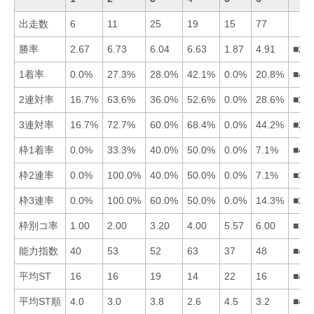
出走数
6
11
25
19
15
77
勝率
2.67
6.73
6.04
6.63
1.87
4.91
■24
1着率
0.0%
27.3%
28.0%
42.1%
0.0%
20.8%
■43
2連対率
16.7%
63.6%
36.0%
52.6%
0.0%
28.6%
■24
3連対率
16.7%
72.7%
60.0%
68.4%
0.0%
44.2%
■24
枠1着率
0.0%
33.3%
40.0%
50.0%
0.0%
7.1%
■43
枠2連率
0.0%
100.0%
40.0%
50.0%
0.0%
7.1%
■24
枠3連率
0.0%
100.0%
60.0%
50.0%
0.0%
14.3%
■23
枠別コ率
1.00
2.00
3.20
4.00
5.57
6.00
■12
能力指数
40
53
52
63
37
48
■42
平均ST
16
16
19
14
22
16
■42
平均ST順
4.0
3.0
3.8
2.6
4.5
3.2
■42