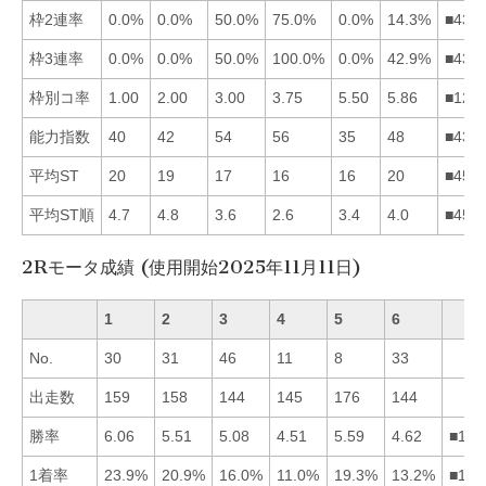
枠2連率
0.0%
0.0%
50.0%
75.0%
0.0%
14.3%
■436
枠3連率
0.0%
0.0%
50.0%
100.0%
0.0%
42.9%
■436
枠別コ率
1.00
2.00
3.00
3.75
5.50
5.86
■123
能力指数
40
42
54
56
35
48
■436
平均ST
20
19
17
16
16
20
■453
平均ST順
4.7
4.8
3.6
2.6
3.4
4.0
■453
2Rモータ成績 (使用開始2025年11月11日)
1
2
3
4
5
6
No.
30
31
46
11
8
33
出走数
159
158
144
145
176
144
勝率
6.06
5.51
5.08
4.51
5.59
4.62
■152
1着率
23.9%
20.9%
16.0%
11.0%
19.3%
13.2%
■125