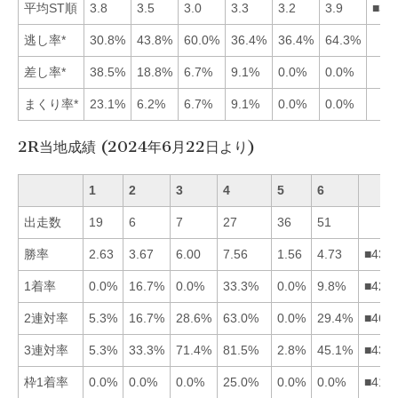
平均ST順
3.8
3.5
3.0
3.3
3.2
3.9
■35
逃し率*
30.8%
43.8%
60.0%
36.4%
36.4%
64.3%
差し率*
38.5%
18.8%
6.7%
9.1%
0.0%
0.0%
まくり率*
23.1%
6.2%
6.7%
9.1%
0.0%
0.0%
2R当地成績 (2024年6月22日より)
1
2
3
4
5
6
出走数
19
6
7
27
36
51
勝率
2.63
3.67
6.00
7.56
1.56
4.73
■436
1着率
0.0%
16.7%
0.0%
33.3%
0.0%
9.8%
■426
2連対率
5.3%
16.7%
28.6%
63.0%
0.0%
29.4%
■463
3連対率
5.3%
33.3%
71.4%
81.5%
2.8%
45.1%
■436
枠1着率
0.0%
0.0%
0.0%
25.0%
0.0%
0.0%
■412