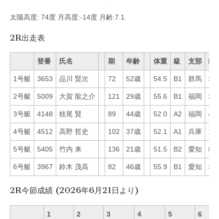
太陽高度: 74度 月高度:-14度 月齢:7.1
2R出走表
登番
氏名
期
年齢
体重
級
支部
Mo
1号艇
3653
品川 賢次
72
52歳
54.5
B1
群馬
30
2号艇
5009
大賀 龍之介
121
29歳
55.6
B1
福岡
31
3号艇
4148
枝尾 賢
89
44歳
52.0
A2
福岡
46
4号艇
4512
高野 哲史
102
37歳
52.1
A1
兵庫
11
5号艇
5405
竹内 来
136
21歳
51.5
B2
愛知
8
6号艇
3967
鈴木 茂高
82
46歳
55.9
B1
愛知
33
2R今節成績 (2026年6月21日より)
1
2
3
4
5
6