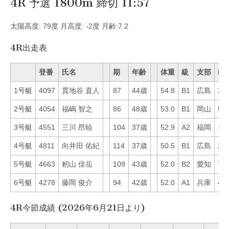
4R 予選 1800m 締切 11:57
太陽高度: 79度 月高度: -2度 月齢:7.2
4R出走表
登番
氏名
期
年齢
体重
級
支部
Mo
1号艇
4097
貫地谷 直人
87
44歳
54.8
B1
広島
26
2号艇
4054
福嶋 智之
86
48歳
53.0
B1
岡山
55
3号艇
4551
三川 昂暁
104
37歳
52.9
A2
福岡
14
4号艇
4811
向井田 佑紀
114
37歳
50.5
B1
広島
20
5号艇
4663
籾山 佳岳
109
43歳
52.0
B2
愛知
7
6号艇
4278
藤岡 俊介
94
42歳
52.0
A1
兵庫
41
4R今節成績 (2026年6月21日より)