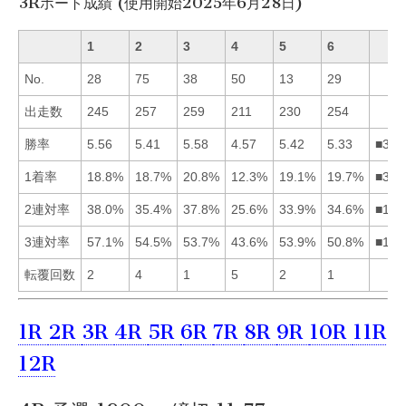
3Rボート成績 (使用開始2025年6月28日)
1
2
3
4
5
6
No.
28
75
38
50
13
29
出走数
245
257
259
211
230
254
勝率
5.56
5.41
5.58
4.57
5.42
5.33
■315
1着率
18.8%
18.7%
20.8%
12.3%
19.1%
19.7%
■365
2連対率
38.0%
35.4%
37.8%
25.6%
33.9%
34.6%
■132
3連対率
57.1%
54.5%
53.7%
43.6%
53.9%
50.8%
■125
転覆回数
2
4
1
5
2
1
1R
2R
3R
4R
5R
6R
7R
8R
9R
10R
11R
12R