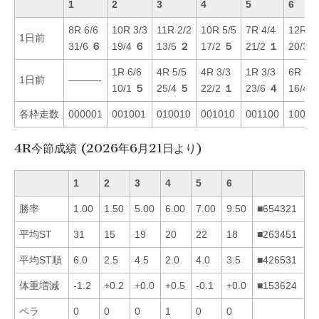
1
2
3
4
5
6
8R 6/6
10R 3/3
11R 2/2
10R 5/5
7R 4/4
12R 1/
1日前
31/6
６
19/4
６
13/5
２
17/2
５
21/2
１
20/3
1R 6/6
4R 5/5
4R 3/3
1R 3/3
6R 5/5
1日前
———-
10/1
５
25/4
５
22/2
１
23/6
４
16/4
各枠走数
000001
001001
010010
001010
001100
10001
4R今節成績 (2026年6月21日より)
1
2
3
4
5
6
勝率
1.00
1.50
5.00
6.00
7.00
9.50
■654321
平均ST
31
15
19
20
22
18
■263451
平均ST順
6.0
2.5
4.5
2.0
4.0
3.5
■426531
体重増減
-1.2
+0.2
+0.0
+0.5
-0.1
+0.0
■153624
ペラ
0
0
0
1
0
0