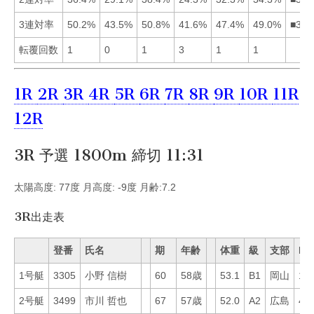
3連対率
50.2%
43.5%
50.8%
41.6%
47.4%
49.0%
■316
転覆回数
1
0
1
3
1
1
1R
2R
3R
4R
5R
6R
7R
8R
9R
10R
11R
12R
3R 予選 1800m 締切 11:31
太陽高度: 77度 月高度: -9度 月齢:7.2
3R出走表
登番
氏名
期
年齢
体重
級
支部
Mo
1号艇
3305
小野 信樹
60
58歳
53.1
B1
岡山
17
2号艇
3499
市川 哲也
67
57歳
52.0
A2
広島
42