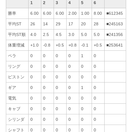
1
2
3
4
5
6
勝率
6.00
6.00
6.00
2.00
1.00
8.00
■612345
平均ST
26
14
29
17
20
28
■245163
平均ST順
4.0
2.5
4.5
3.0
5.0
5.0
■241356
体重増減
+1.0
-0.8
+0.5
+0.8
-0.1
+0.5
■253641
ペラ
0
0
0
0
1
0
リング
0
0
0
0
0
0
ピストン
0
0
0
0
0
0
ギア
0
0
0
0
1
0
電気
0
0
0
0
0
0
キャブ
0
0
0
0
0
0
シリンダ
0
0
0
0
0
0
シャフト
0
0
0
0
0
0