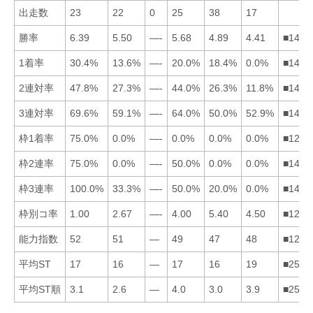
出走数
23
22
0
25
38
17
勝率
6.39
5.50
—-
5.68
4.89
4.41
■1425
1着率
30.4%
13.6%
—-
20.0%
18.4%
0.0%
■1452
2連対率
47.8%
27.3%
—-
44.0%
26.3%
11.8%
■1425
3連対率
69.6%
59.1%
—-
64.0%
50.0%
52.9%
■1426
枠1着率
75.0%
0.0%
—-
0.0%
0.0%
0.0%
■1245
枠2連率
75.0%
0.0%
—-
50.0%
0.0%
0.0%
■1425
枠3連率
100.0%
33.3%
—-
50.0%
20.0%
0.0%
■1425
枠別コ率
1.00
2.67
—-
4.00
5.40
4.50
■1246
能力指数
52
51
—
49
47
48
■1246
平均ST
17
16
—
17
16
19
■2541
平均ST順
3.1
2.6
—
4.0
3.0
3.9
■2516