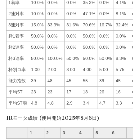
1着率
10.0%
0.0%
0.0%
35.3%
0.0%
4.1%
■4
2連対率
10.0%
0.0%
0.0%
47.1%
0.0%
8.1%
■4
3連対率
15.0%
33.3%
31.6%
70.6%
16.7%
32.4%
■4
枠1着率
50.0%
0.0%
0.0%
50.0%
0.0%
0.0%
■1
枠2連率
50.0%
0.0%
0.0%
50.0%
0.0%
0.0%
■1
枠3連率
50.0%
100.0%
50.0%
50.0%
50.0%
8.3%
■2
枠別コ率
1.00
2.00
3.00
4.00
5.00
5.75
■1
能力指数
39
48
45
55
39
45
■4
平均ST
23
23
17
18
26
16
■6
平均ST順
4.8
4.8
2.9
3.4
4.7
3.3
■3
1Rモータ成績 (使用開始2025年8月6日)
1
2
3
4
5
6