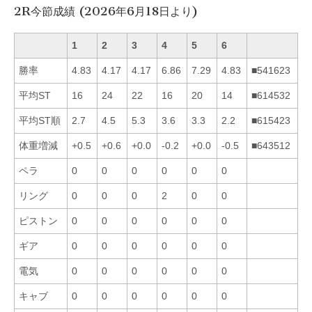
2R今節成績 (2026年6月18日より)
1
2
3
4
5
6
勝率
4.83
4.17
4.17
6.86
7.29
4.83
■541623
平均ST
16
24
22
16
20
14
■614532
平均ST順
2.7
4.5
5.3
3.6
3.3
2.2
■615423
体重増減
+0.5
+0.6
+0.0
-0.2
+0.0
-0.5
■643512
ペラ
0
0
0
0
0
0
リング
0
0
0
2
0
0
ピストン
0
0
0
0
0
0
ギア
0
0
0
0
0
0
電気
0
0
0
0
0
0
キャブ
0
0
0
0
0
0