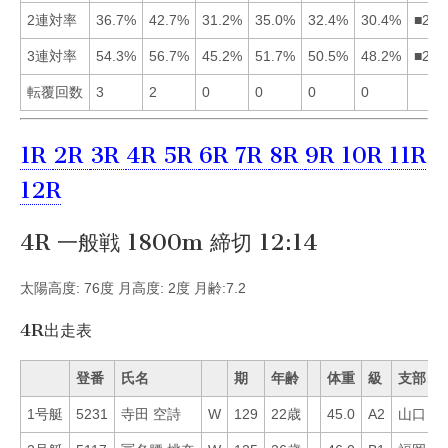
2連対率
36.7%
42.7%
31.2%
35.0%
32.4%
30.4%
■214
3連対率
54.3%
56.7%
45.2%
51.7%
50.5%
48.2%
■214
転覆回数
3
2
0
0
0
0
1R
2R
3R
4R
5R
6R
7R
8R
9R
10R
11R
12R
4R 一般戦 1800m 締切 12:14
太陽高度: 76度 月高度: 2度 月齢:7.2
4R出走表
登番
氏名
期
年齢
体重
級
支部
1号艇
5231
寺田 空詩
W
129
22歳
45.0
A2
山口
1