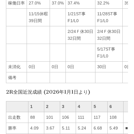
稼働日率
27.0%
37.0%
37.4%
32.2%
39.6
11/15休暇
1/21ST事
11/28ST事
39日間
F1/L0
F1/L0
2/24Ｆ休30日
2/4Ｆ休30日
32日間
32日間
5/17ST事
F1/L0
未消化
0日
0日
0日
30日
0日
備考
2R全国近況成績 (2026年1月1日より)
1
2
3
4
5
6
出走数
88
101
106
111
117
108
勝率
4.09
3.67
5.11
5.24
6.68
5.49
■56