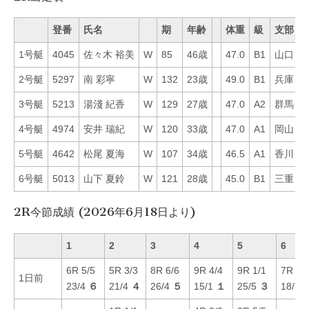
登番
氏名
期
年齢
体重
級
支部
1号艇
4045
佐々木 裕美
W
85
46歳
47.0
B1
山口
2
2号艇
5297
南 彩寧
W
132
23歳
49.0
B1
兵庫
1
3号艇
5213
湯淺 紀香
W
129
27歳
47.0
A2
群馬
2
4号艇
4974
安井 瑞紀
W
120
33歳
47.0
A1
岡山
5
5号艇
4642
松尾 夏海
W
107
34歳
46.5
A1
香川
6
6号艇
5013
山下 夏鈴
W
121
28歳
45.0
B1
三重
8
2R今節成績 (2026年6月18日より)
1
2
3
4
5
6
6R 5/5
5R 3/3
8R 6/6
9R 4/4
9R 1/1
7R 2/
1日前
23/4
６
21/4
４
26/4
５
15/1
１
25/5
３
18/2