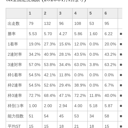
1
2
3
4
5
6
出走数
79
132
96
108
53
95
勝率
5.53
5.70
4.27
5.86
1.60
6.22
■64
1着率
19.0%
27.3%
15.6%
12.0%
0.0%
20.0%
■26
2連対率
34.2%
40.9%
28.1%
43.5%
0.0%
43.2%
■46
3連対率
57.0%
53.8%
34.4%
63.0%
3.8%
63.2%
■64
枠1着率
54.5%
42.1%
11.8%
0.0%
0.0%
0.0%
■12
枠2連率
54.5%
52.6%
29.4%
38.9%
0.0%
6.7%
■12
枠3連率
72.7%
68.4%
47.1%
72.2%
11.8%
40.0%
■14
枠別コ率
1.00
2.00
2.94
4.00
5.18
5.87
■12
能力指数
51
54
45
53
34
58
■62
平均ST
15
15
18
21
18
15
■61