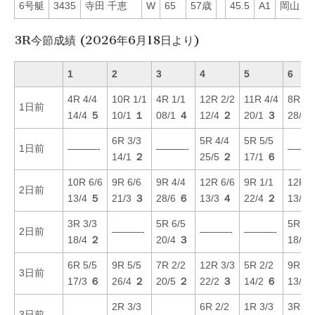
6号艇
3435
寺田 千恵
W
65
57歳
45.5
A1
岡山
3
3R今節成績 (2026年6月18日より)
1
2
3
4
5
6
4R 4/4
10R 1/1
4R 1/1
12R 2/2
11R 4/4
8R 1/
1日前
14/4
５
10/1
１
08/1
４
12/4
２
20/1
３
28/5
6R 3/3
5R 4/4
5R 5/5
1日前
———-
———-
———
14/1
２
25/5
２
17/1
６
10R 6/6
9R 6/6
9R 4/4
12R 6/6
9R 1/1
12R 1
2日前
13/4
５
21/3
３
28/6
６
13/3
４
22/4
２
13/3
3R 3/3
5R 6/5
5R 4/
2日前
———-
———-
———-
18/4
２
20/4
３
18/2
6R 5/5
9R 5/5
7R 2/2
12R 3/3
5R 2/2
9R 3/
3日前
17/3
６
26/4
２
20/5
２
22/2
３
14/2
６
13/3
2R 3/3
6R 2/2
1R 3/3
3R 6/
3日前
———-
———-