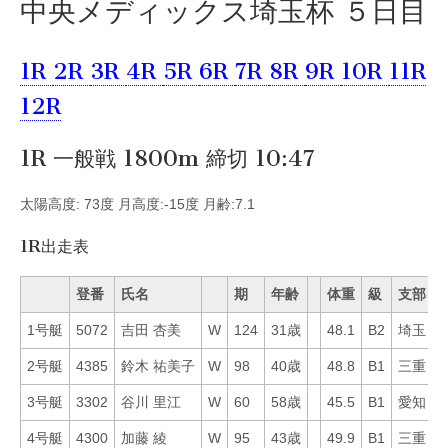
中央メディックス埼玉杯 ５日目
1R
2R
3R
4R
5R
6R
7R
8R
9R
10R
11R
12R
1R 一般戦 1800m 締切 10:47
太陽高度: 73度 月高度:-15度 月齢:7.1
1R出走表
登番
氏名
期
年齢
体重
級
支部
1号艇
5072
吉田 杏美
W
124
31歳
48.1
B2
埼玉
5
2号艇
4385
鈴木 祐美子
W
98
40歳
48.8
B1
三重
3
3号艇
3302
谷川 里江
W
60
58歳
45.5
B1
愛知
2
4号艇
4300
加藤 綾
W
95
43歳
49.9
B1
三重
5