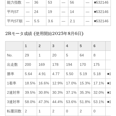
能力指数
—
36
53
—
56
—
■532146
平均ST
—
24
19
—
14
—
■532146
平均ST順
—
5.5
3.6
—
2.1
—
■532146
2Rモータ成績 (使用開始2025年8月6日)
1
2
3
4
5
6
No.
29
1
20
5
64
8
出走数
200
169
178
194
170
175
勝率
5.64
4.91
4.77
5.50
5.19
5.18
■145
1着率
18.5%
16.6%
12.9%
17.0%
15.3%
17.1%
■164
2連対率
39.5%
30.8%
30.3%
37.1%
35.3%
32.0%
■145
3連対率
58.0%
47.3%
44.4%
53.6%
51.8%
53.1%
■146
転覆回数
2
1
2
0
2
0