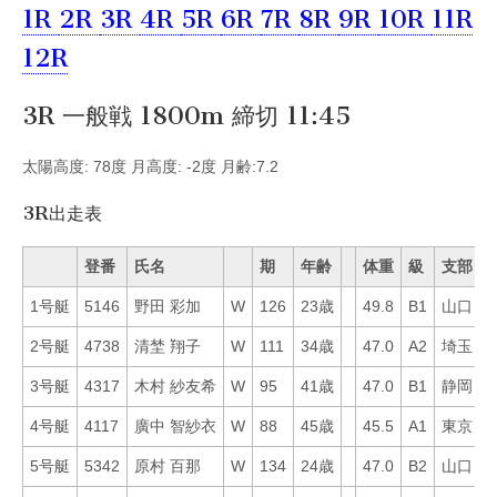
1R
2R
3R
4R
5R
6R
7R
8R
9R
10R
11R
12R
3R 一般戦 1800m 締切 11:45
太陽高度: 78度 月高度: -2度 月齢:7.2
3R出走表
登番
氏名
期
年齢
体重
級
支部
1号艇
5146
野田 彩加
W
126
23歳
49.8
B1
山口
4
2号艇
4738
清埜 翔子
W
111
34歳
47.0
A2
埼玉
4
3号艇
4317
木村 紗友希
W
95
41歳
47.0
B1
静岡
2
4号艇
4117
廣中 智紗衣
W
88
45歳
45.5
A1
東京
6
5号艇
5342
原村 百那
W
134
24歳
47.0
B2
山口
5