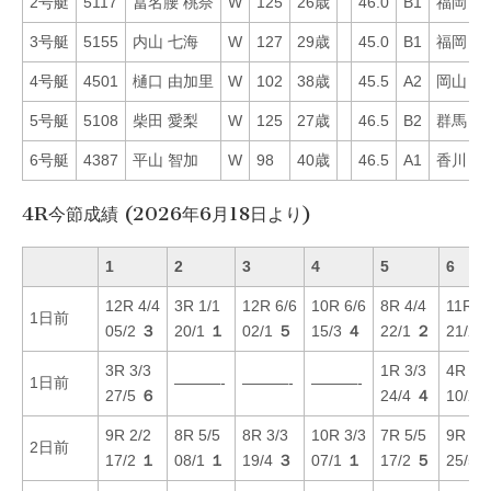
2号艇
5117
冨名腰 桃奈
W
125
26歳
46.0
B1
福岡
4
3号艇
5155
内山 七海
W
127
29歳
45.0
B1
福岡
1
4号艇
4501
樋口 由加里
W
102
38歳
45.5
A2
岡山
3
5号艇
5108
柴田 愛梨
W
125
27歳
46.5
B2
群馬
1
6号艇
4387
平山 智加
W
98
40歳
46.5
A1
香川
3
4R今節成績 (2026年6月18日より)
1
2
3
4
5
6
12R 4/4
3R 1/1
12R 6/6
10R 6/6
8R 4/4
11R 1
1日前
05/2
３
20/1
１
02/1
５
15/3
４
22/1
２
21/2
3R 3/3
1R 3/3
4R 3/
1日前
———-
———-
———-
27/5
６
24/4
４
10/2
9R 2/2
8R 5/5
8R 3/3
10R 3/3
7R 5/5
9R 5/
2日前
17/2
１
08/1
１
19/4
３
07/1
１
17/2
５
25/5