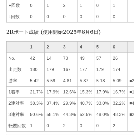
F回数
0
1
2
1
0
1
L回数
0
0
0
0
0
0
2Rボート成績 (使用開始2025年8月6日)
1
2
3
4
5
6
No.
42
14
73
49
57
26
出走数
180
179
167
177
179
174
勝率
5.42
5.59
4.81
5.37
5.18
5.09
■214
1着率
21.7%
17.9%
12.6%
15.3%
17.9%
16.7%
■125
2連対率
38.3%
37.4%
29.9%
40.7%
33.0%
32.2%
■412
3連対率
50.6%
58.1%
44.3%
52.5%
48.0%
48.3%
■241
転覆回数
1
0
2
0
0
2