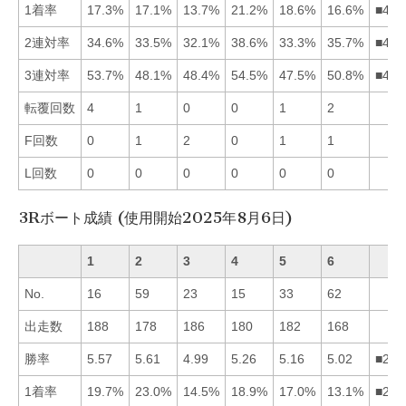
1着率
17.3%
17.1%
13.7%
21.2%
18.6%
16.6%
■451
2連対率
34.6%
33.5%
32.1%
38.6%
33.3%
35.7%
■461
3連対率
53.7%
48.1%
48.4%
54.5%
47.5%
50.8%
■416
転覆回数
4
1
0
0
1
2
F回数
0
1
2
0
1
1
L回数
0
0
0
0
0
0
3Rボート成績 (使用開始2025年8月6日)
1
2
3
4
5
6
No.
16
59
23
15
33
62
出走数
188
178
186
180
182
168
勝率
5.57
5.61
4.99
5.26
5.16
5.02
■214
1着率
19.7%
23.0%
14.5%
18.9%
17.0%
13.1%
■214