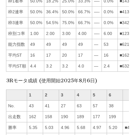
枠1着率
50.0%
18.2%
25.0%
33.3%
—-
0.0%
■14326
枠2連率
50.0%
36.4%
50.0%
66.7%
—-
0.0%
■41326
枠3連率
50.0%
54.5%
75.0%
66.7%
—-
0.0%
■34216
枠別コ率
1.00
2.00
3.00
4.00
—-
6.00
■12346
能力指数
49
49
49
49
—
53
■62143
平均ST
16
17
20
17
—
16
■16243
平均ST順
4.4
3.2
3.2
4.0
—
2.4
■63241
3Rモータ成績 (使用開始2025年8月6日)
1
2
3
4
5
6
No.
43
41
27
63
57
38
出走数
162
158
190
189
177
199
勝率
5.35
5.03
4.96
5.68
4.97
5.20
■416