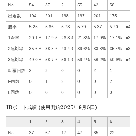
No.
54
37
2
55
42
58
出走数
194
201
198
197
201
175
勝率
5.25
5.66
5.73
5.79
5.37
5.20
■432
1着率
20.1%
17.9%
26.3%
21.3%
17.9%
17.1%
■341
2連対率
35.6%
38.8%
43.4%
39.6%
33.8%
35.4%
■342
3連対率
49.0%
58.7%
56.1%
59.4%
56.2%
50.9%
■425
転覆回数
2
3
0
0
2
1
F回数
0
1
2
0
0
2
L回数
0
0
0
0
0
0
1Rボート成績 (使用開始2025年8月6日)
1
2
3
4
5
6
No.
37
67
17
47
65
22