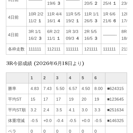
19/6
３
20/5
２
25/4
１
23/4
10R 2/2
11R 4/4
11R 5/5
11R 1/1
1R 6/6
12R 5
4日前
11/2
１
16/1
４
19/2
１
26/5
３
21/6
６
17/3
3R 1/1
6R 2/2
1R 3/3
2R 5/5
8R 2/
4日前
———-
16/2
３
11/1
１
09/3
４
16/5
３
18/3
各枠走数
111111
112111
111111
121111
111111
21111
3R今節成績 (2026年6月18日より)
1
2
3
4
5
6
勝率
4.83
7.43
5.50
6.57
4.50
8.00
■624315
平均ST
15
17
17
19
20
19
■123645
平均ST順
3.2
2.4
3.5
4.1
3.0
3.3
■251634
体重増減
-0.5
+0.0
-0.4
-0.5
+0.0
-0.5
■146325
ペラ
0
0
0
0
0
0