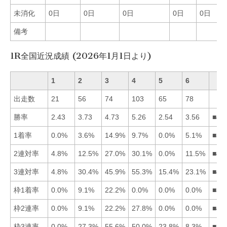
未消化
0日
0日
0日
0日
0日
備考
1R全国近況成績 (2026年1月1日より)
1
2
3
4
5
6
出走数
21
56
74
103
65
78
勝率
2.43
3.73
4.73
5.26
2.54
3.56
■43
1着率
0.0%
3.6%
14.9%
9.7%
0.0%
5.1%
■34
2連対率
4.8%
12.5%
27.0%
30.1%
0.0%
11.5%
■43
3連対率
4.8%
30.4%
45.9%
55.3%
15.4%
23.1%
■43
枠1着率
0.0%
9.1%
22.2%
0.0%
0.0%
0.0%
■32
枠2連率
0.0%
9.1%
22.2%
27.8%
0.0%
0.0%
■43
枠3連率
0.0%
27.3%
55.6%
50.0%
23.8%
8.3%
■34