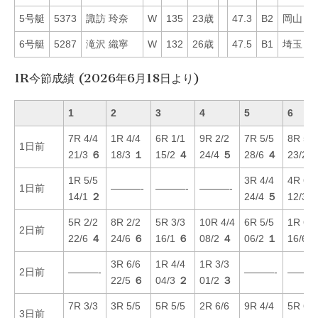
5号艇
5373
諏訪 玲奈
W
135
23歳
47.3
B2
岡山
4
6号艇
5287
滝沢 織寧
W
132
26歳
47.5
B1
埼玉
5
1R今節成績 (2026年6月18日より)
1
2
3
4
5
6
7R 4/4
1R 4/4
6R 1/1
9R 2/2
7R 5/5
8R 5/5
1日前
21/3
６
18/3
１
15/2
４
24/4
５
28/6
４
23/2
1R 5/5
3R 4/4
4R 6/6
1日前
———-
———-
———-
14/1
２
24/4
５
12/3
5R 2/2
8R 2/2
5R 3/3
10R 4/4
6R 5/5
1R 6/6
2日前
22/6
４
24/6
６
16/1
６
08/2
４
06/2
１
16/6
3R 6/6
1R 4/4
1R 3/3
2日前
———-
———-
———
22/5
６
04/3
２
01/2
３
7R 3/3
3R 5/5
5R 5/5
2R 6/6
9R 4/4
5R 6/6
3日前