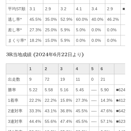
平均ST順
3.1
2.9
3.2
4.1
3.4
2.9
■26
逃し率*
45.5%
35.0%
52.9%
60.0%
40.0%
46.2%
差し率*
27.3%
25.0%
5.9%
5.0%
0.0%
0.0%
まくり率*
18.2%
15.0%
5.9%
0.0%
0.0%
0.0%
3R当地成績 (2024年6月22日より)
1
2
3
4
5
6
出走数
9
72
19
11
0
21
勝率
5.22
5.58
5.16
5.45
—-
5.90
■62413
1着率
22.2%
22.2%
15.8%
27.3%
—-
14.3%
■41236
2連対率
33.3%
43.1%
36.8%
45.5%
—-
47.6%
■64231
3連対率
44.4%
55.6%
47.4%
45.5%
—-
57.1%
■62341