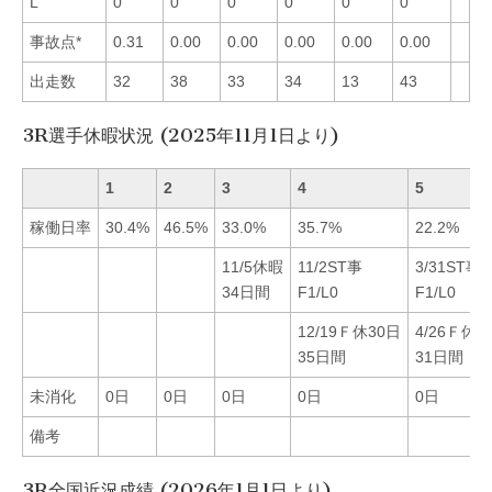
L
0
0
0
0
0
0
事故点*
0.31
0.00
0.00
0.00
0.00
0.00
出走数
32
38
33
34
13
43
3R選手休暇状況 (2025年11月1日より)
1
2
3
4
5
稼働日率
30.4%
46.5%
33.0%
35.7%
22.2%
11/5休暇
11/2ST事
3/31ST事
34日間
F1/L0
F1/L0
12/19Ｆ休30日
4/26Ｆ休3
35日間
31日間
未消化
0日
0日
0日
0日
0日
備考
3R全国近況成績 (2026年1月1日より)