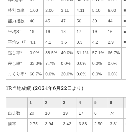
枠別コ率
1.00
2.00
3.11
4.11
5.10
6.00
■12
能力指数
40
45
47
50
39
44
■43
平均ST
19
19
18
17
19
16
■64
平均ST順
4.1
4.1
3.6
3.3
4.2
2.9
■64
逃し率*
0.0%
38.5%
40.0%
61.1%
57.1%
66.7%
差し率*
33.3%
7.7%
0.0%
0.0%
0.0%
0.0%
まくり率*
66.7%
0.0%
20.0%
0.0%
0.0%
0.0%
1R当地成績 (2024年6月22日より)
1
2
3
4
5
6
出走数
20
18
19
17
6
74
勝率
2.75
3.94
3.42
6.88
2.50
3.81
■4