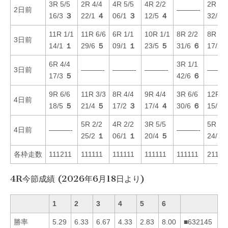
3R 5/5
2R 4/4
4R 5/5
4R 2/2
2R 2/
2日前
———-
16/3
３
22/1
４
06/1
３
12/5
４
32/5
11R 1/1
11R 6/6
6R 1/1
10R 1/1
8R 2/2
8R 6/
3日前
14/1
１
29/6
５
09/1
１
23/5
５
31/6
６
17/2
6R 4/4
3R 1/1
3日前
———-
———-
———-
———
17/3
５
42/6
６
9R 6/6
11R 3/3
8R 4/4
9R 4/4
3R 6/6
12R 1
4日前
18/5
５
21/4
５
17/2
３
17/4
４
30/6
６
15/2
5R 2/2
4R 2/2
3R 5/5
5R 4/
4日前
———-
———-
25/2
１
06/1
１
20/4
５
24/1
各枠走数
111211
111111
111111
111111
111111
21111
4R今節成績 (2026年6月18日より)
1
2
3
4
5
6
勝率
5.29
6.33
6.67
4.33
2.83
8.00
■632145