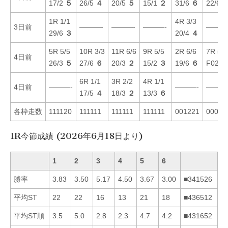
17/2
５
26/5
４
20/5
５
15/1
２
31/6
６
22/6
1R 1/1
4R 3/3
3日前
———-
———-
———-
———
29/6
３
20/4
４
5R 5/5
10R 3/3
11R 6/6
9R 5/5
2R 6/6
7R 5/5
4日前
26/3
５
27/6
６
20/3
２
15/2
３
19/6
６
F02/1
6R 1/1
3R 2/2
4R 1/1
4日前
———-
———-
———
17/5
４
18/3
２
13/3
６
各枠走数
111120
111111
111111
111111
001221
00002
1R今節成績 (2026年6月18日より)
1
2
3
4
5
6
勝率
3.83
3.50
5.17
4.50
3.67
3.00
■341526
平均ST
22
22
16
13
21
18
■436512
平均ST順
3.5
5.0
2.8
2.3
4.7
4.2
■431652