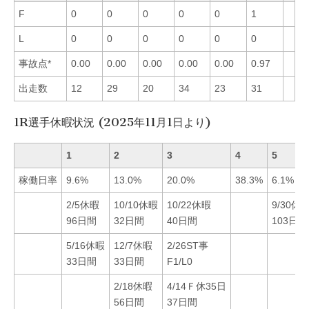
F
0
0
0
0
0
1
L
0
0
0
0
0
0
事故点*
0.00
0.00
0.00
0.00
0.00
0.97
出走数
12
29
20
34
23
31
1R選手休暇状況 (2025年11月1日より)
1
2
3
4
5
稼働日率
9.6%
13.0%
20.0%
38.3%
6.1%
2/5休暇
10/10休暇
10/22休暇
9/30休
96日間
32日間
40日間
103日間
5/16休暇
12/7休暇
2/26ST事
33日間
33日間
F1/L0
2/18休暇
4/14Ｆ休35日
56日間
37日間