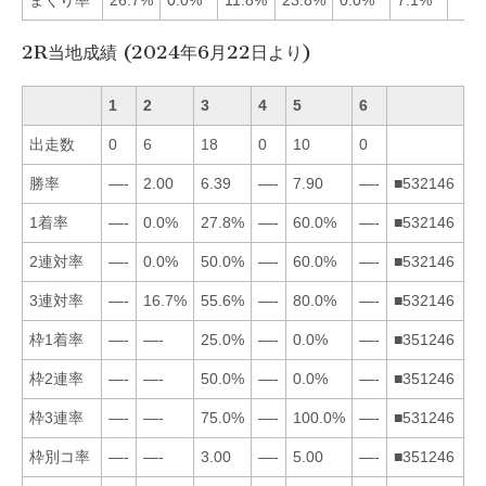
2R当地成績 (2024年6月22日より)
1
2
3
4
5
6
出走数
0
6
18
0
10
0
勝率
—-
2.00
6.39
—-
7.90
—-
■532146
1着率
—-
0.0%
27.8%
—-
60.0%
—-
■532146
2連対率
—-
0.0%
50.0%
—-
60.0%
—-
■532146
3連対率
—-
16.7%
55.6%
—-
80.0%
—-
■532146
枠1着率
—-
—-
25.0%
—-
0.0%
—-
■351246
枠2連率
—-
—-
50.0%
—-
0.0%
—-
■351246
枠3連率
—-
—-
75.0%
—-
100.0%
—-
■531246
枠別コ率
—-
—-
3.00
—-
5.00
—-
■351246