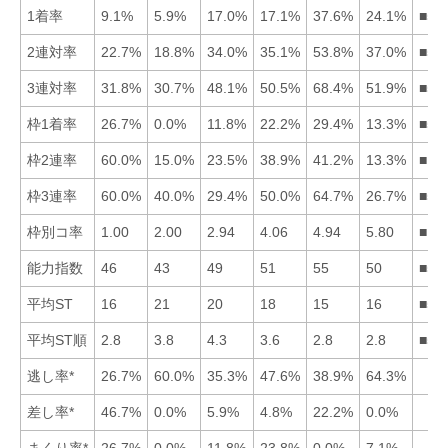
1着率
9.1%
5.9%
17.0%
17.1%
37.6%
24.1%
■56
2連対率
22.7%
18.8%
34.0%
35.1%
53.8%
37.0%
■56
3連対率
31.8%
30.7%
48.1%
50.5%
68.4%
51.9%
■56
枠1着率
26.7%
0.0%
11.8%
22.2%
29.4%
13.3%
■51
枠2連率
60.0%
15.0%
23.5%
38.9%
41.2%
13.3%
■15
枠3連率
60.0%
40.0%
29.4%
50.0%
64.7%
26.7%
■51
枠別コ率
1.00
2.00
2.94
4.06
4.94
5.80
■12
能力指数
46
43
49
51
55
50
■54
平均ST
16
21
20
18
15
16
■51
平均ST順
2.8
3.8
4.3
3.6
2.8
2.8
■51
逃し率*
26.7%
60.0%
35.3%
47.6%
38.9%
64.3%
差し率*
46.7%
0.0%
5.9%
4.8%
22.2%
0.0%
まくり率*
26.7%
0.0%
11.8%
23.8%
0.0%
7.1%