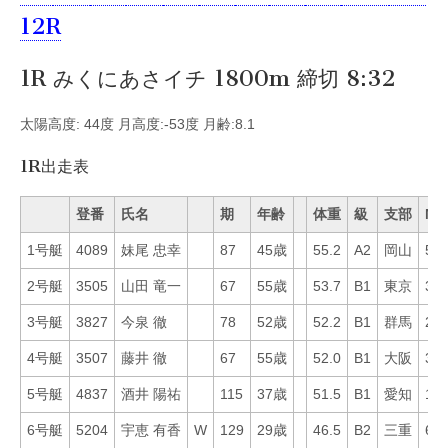
12R
1R みくにあさイチ 1800m 締切 8:32
太陽高度: 44度 月高度:-53度 月齢:8.1
1R出走表
登番
氏名
期
年齢
体重
級
支部
Mo
1号艇
4089
妹尾 忠幸
87
45歳
55.2
A2
岡山
54
2号艇
3505
山田 竜一
67
55歳
53.7
B1
東京
39
3号艇
3827
今泉 徹
78
52歳
52.2
B1
群馬
24
4号艇
3507
藤井 徹
67
55歳
52.0
B1
大阪
36
5号艇
4837
酒井 陽祐
115
37歳
51.5
B1
愛知
19
6号艇
5204
宇恵 有香
W
129
29歳
46.5
B2
三重
69