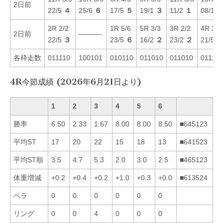
2日前
22/5
４
25/6
６
17/5
５
19/1
３
11/2
１
08/1
2R 2/2
1R 5/6
5R 3/3
3R 2/2
4R 3/3
2日前
———-
22/5
３
23/5
６
16/2
２
23/2
２
21/5
各枠走数
011110
100101
010110
011010
011010
011110
4R今節成績 (2026年6月21日より)
1
2
3
4
5
6
勝率
6.50
2.33
1.67
8.00
8.00
8.50
■645123
平均ST
17
20
22
15
18
13
■641523
平均ST順
3.5
4.7
5.3
2.0
3.0
2.5
■465123
体重増減
+0.2
+0.4
+0.2
+1.0
+0.3
+0.0
■613524
ペラ
0
0
0
0
0
0
リング
0
0
4
0
0
0