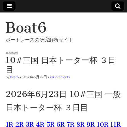
Boat6
ボートレースの研究解析サイト
事前情報
10#三国 日本トーター杯 ３日
目
by
Boat6
•
2026年6月22日
•
0 Comments
2026年6月23日 10#三国 一般
日本トーター杯 ３日目
1R
2R
3R
4R
5R
6R
7R
8R
9R
10R
11R