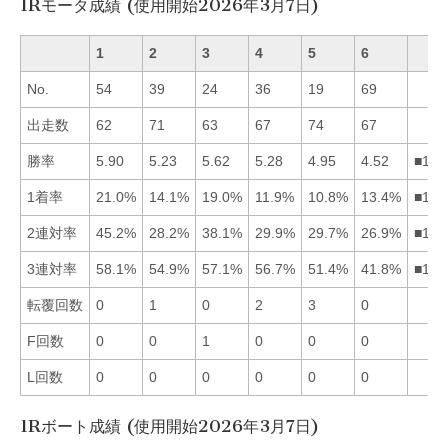
1Rモータ成績 (使用開始2026年3月7日)
1
2
3
4
5
6
No.
54
39
24
36
19
69
出走数
62
71
63
67
74
67
勝率
5.90
5.23
5.62
5.28
4.95
4.52
■134
1着率
21.0%
14.1%
19.0%
11.9%
10.8%
13.4%
■132
2連対率
45.2%
28.2%
38.1%
29.9%
29.7%
26.9%
■134
3連対率
58.1%
54.9%
57.1%
56.7%
51.4%
41.8%
■134
転覆回数
0
1
0
2
3
0
F回数
0
0
1
0
0
0
L回数
0
0
0
0
0
0
1Rボート成績 (使用開始2026年3月7日)