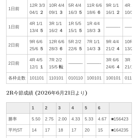
12R 3/3
10R 4/4
5R 4/4
11R 6/6
9R 1/1
4R 2/2
1日前
04/1
２
09/1
３
16/3
５
18/6
６
16/1
２
10/3
4R 1/1
3R 1/1
1R 5/5
1R 4/4
1日前
———-
———
13/4
５
16/2
４
15/1
５
18/3
３
9R 6/6
12R 6/6
5R 2/2
7R 1/1
9R 4/4
10R 3/
2日前
25/6
５
28/3
６
22/6
５
14/3
３
21/2
４
13/2
4R 4/5
7R 2/2
3R 6/6
3R 5/5
2日前
———-
———-
12/1
１
15/5
転
24/6
４
21/1
各枠走数
101101
110101
010110
100101
100101
01101
2R今節成績 (2026年6月21日より)
1
2
3
4
5
6
勝率
5.50
2.75
2.00
4.33
5.33
4.67
■156423
平均ST
14
17
18
17
20
15
■164235