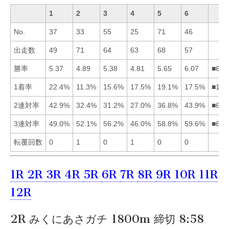
1
2
3
4
5
6
No.
37
33
55
25
71
46
出走数
49
71
64
63
68
57
勝率
5.37
4.89
5.38
4.81
5.65
6.07
■653
1着率
22.4%
11.3%
15.6%
17.5%
19.1%
17.5%
■156
2連対率
42.9%
32.4%
31.2%
27.0%
36.8%
43.9%
■615
3連対率
49.0%
52.1%
56.2%
46.0%
58.8%
59.6%
■653
転覆回数
0
1
0
1
0
0
1R
2R
3R
4R
5R
6R
7R
8R
9R
10R
11R
12R
2R みくにあさガチ 1800m 締切 8:58