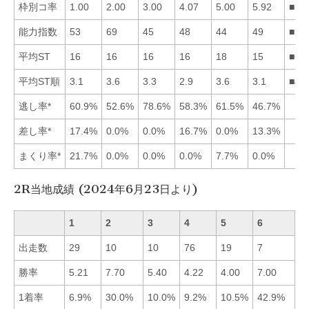
枠別コ率
1.00
2.00
3.00
4.07
5.00
5.92
■12
能力指数
53
69
45
48
44
49
■21
平均ST
16
16
16
16
18
15
■62
平均ST順
3.1
3.6
3.3
2.9
3.6
3.1
■46
逃し率*
60.9%
52.6%
78.6%
58.3%
61.5%
46.7%
差し率*
17.4%
0.0%
0.0%
16.7%
0.0%
13.3%
まくり率*
21.7%
0.0%
0.0%
0.0%
7.7%
0.0%
2R当地成績 (2024年6月23日より)
1
2
3
4
5
6
出走数
29
10
10
76
19
7
勝率
5.21
7.70
5.40
4.22
4.00
7.00
■
1着率
6.9%
30.0%
10.0%
9.2%
10.5%
42.9%
■