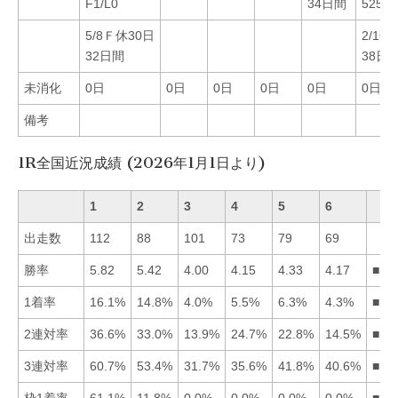
F1/L0
34日間
525
5/8Ｆ休30日
2/16
32日間
38日
未消化
0日
0日
0日
0日
0日
0日
備考
1R全国近況成績 (2026年1月1日より)
1
2
3
4
5
6
出走数
112
88
101
73
79
69
勝率
5.82
5.42
4.00
4.15
4.33
4.17
■12
1着率
16.1%
14.8%
4.0%
5.5%
6.3%
4.3%
■12
2連対率
36.6%
33.0%
13.9%
24.7%
22.8%
14.5%
■12
3連対率
60.7%
53.4%
31.7%
35.6%
41.8%
40.6%
■12
枠1着率
61.1%
11.8%
0.0%
0.0%
0.0%
0.0%
■12