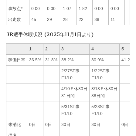
事故点*
0.00
0.00
1.07
1.82
0.00
0.00
出走数
45
29
28
22
38
11
3R選手休暇状況 (2025年11月1日より)
1
2
3
4
5
稼働日率
36.5%
31.8%
38.2%
30.9%
41.2%
2/27ST事
1/22ST事
F1/L0
F1/L0
4/10Ｆ休30日
3/13Ｆ休30日
31日間
38日間
5/31ST事
5/23ST事
F1/L0
F1/L0
未消化
0日
0日
30日
30日
0日
備考