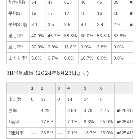
能力指数
54
47
61
46
46
39
■31
平均ST
15
17
17
18
16
15
■61
平均ST順
3.1
3.5
3.5
4.1
3.4
2.9
■61
逃し率*
40.0%
46.7%
58.8%
50.0%
53.8%
37.8%
差し率*
50.0%
0.0%
11.8%
0.0%
3.8%
0.0%
まくり率*
5.0%
6.7%
0.0%
16.7%
0.0%
0.0%
3R当地成績 (2024年6月23日より)
1
2
3
4
5
6
出走数
0
17
0
14
24
8
勝率
—-
4.29
—-
3.50
3.79
4.75
■625413
1着率
—-
17.6%
—-
7.1%
8.3%
25.0%
■625413
2連対率
—-
23.5%
—-
7.1%
16.7%
25.0%
■625413