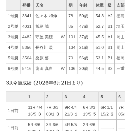
登番
氏名
期
年齢
体重
級
支部
1号艇
3841
佐々木 和伸
78
50歳
54.3
A2
徳島
5
2号艇
4031
飯島 誠
85
47歳
52.7
B1
埼玉
5
3号艇
4482
守屋 美穂
W
101
37歳
45.5
A1
岡山
1
4号艇
5356
長谷川 暖
134
21歳
51.0
B1
岡山
2
5号艇
3564
桑原 啓
70
56歳
53.1
B1
福岡
3
6号艇
5416
龍田 真白
W
136
20歳
44.5
B2
三重
1
3R今節成績 (2026年6月21日より)
1
2
3
4
5
6
11R 4/4
7R 3/3
9R 4/4
6R 3/3
6R 1/1
7R 5/5
1日前
16/5
３
03/1
３
21/3
１
19/5
５
15/2
２
05/3
5R 6/6
3R 6/6
4R 5/5
2R 6/6
1日前
———-
———