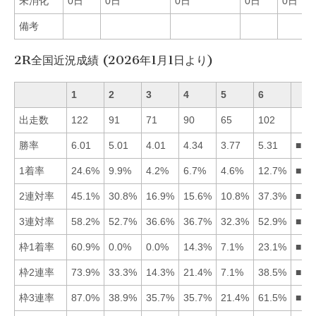
未消化
0日
0日
0日
0日
0日
備考
2R全国近況成績 (2026年1月1日より)
1
2
3
4
5
6
出走数
122
91
71
90
65
102
勝率
6.01
5.01
4.01
4.34
3.77
5.31
■16
1着率
24.6%
9.9%
4.2%
6.7%
4.6%
12.7%
■16
2連対率
45.1%
30.8%
16.9%
15.6%
10.8%
37.3%
■16
3連対率
58.2%
52.7%
36.6%
36.7%
32.3%
52.9%
■16
枠1着率
60.9%
0.0%
0.0%
14.3%
7.1%
23.1%
■16
枠2連率
73.9%
33.3%
14.3%
21.4%
7.1%
38.5%
■16
枠3連率
87.0%
38.9%
35.7%
35.7%
21.4%
61.5%
■16