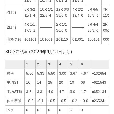
22/6
４
18/4
３
09/1
２
21/5
３
8R 3/2
10R 1/1
12R 3/3
4R 2/2
8R 6/5
7R 4/6
2日前
11/1
４
22/5
４
33/6
５
19/4
６
18/5
５
11/1
4R 1/1
2R 1/1
3R 4/4
2R 6/6
2日前
———-
———-
17/3
２
36/6
５
23/2
６
09/1
各枠走数
101101
101001
101110
011001
100101
00011
3R今節成績 (2026年6月21日より)
1
2
3
4
5
6
勝率
5.50
5.33
5.50
3.00
3.67
4.67
■132654
平均ST
16
14
25
20
19
08
■621543
平均ST順
3.8
3.3
4.0
4.7
3.0
1.7
■652134
体重増減
+0.6
-0.1
+0.5
+0.5
+0.2
+0.0
■265341
ペラ
0
0
0
0
0
0