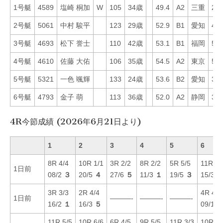
1号艇
4589
塩崎 桐加
W
105
34歳
49.4
A2
三重
28
2号艇
5061
中村 駿平
123
29歳
52.9
B1
愛知
45
3号艇
4693
松下 誉士
110
42歳
53.1
B1
福岡
59
4号艇
4610
佐藤 大佑
106
35歳
54.5
A2
東京
52
5号艇
5321
一色 颯輝
133
24歳
53.6
B2
愛知
31
6号艇
4793
金子 萌
113
36歳
52.0
A2
静岡
37
4R今節成績 (2026年6月21日より)
1
2
3
4
5
6
8R 4/4
10R 1/1
3R 2/2
8R 2/2
5R 5/5
11R 5/
1日前
08/2
３
20/5
４
27/6
５
11/3
１
19/5
３
15/3
3R 3/3
2R 4/4
4R 4/4
1日前
———-
———-
———-
16/2
１
16/3
５
09/1
11R 5/5
10R 6/6
6R 4/5
9R 5/5
11R 3/3
10R 2/