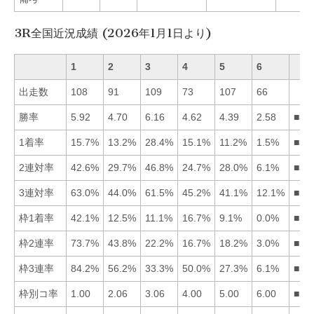
3R全国近況成績 (2026年1月1日より)
1
2
3
4
5
6
出走数
108
91
109
73
107
66
勝率
5.92
4.70
6.16
4.62
4.39
2.58
■31
1着率
15.7%
13.2%
28.4%
15.1%
11.2%
1.5%
■31
2連対率
42.6%
29.7%
46.8%
24.7%
28.0%
6.1%
■31
3連対率
63.0%
44.0%
61.5%
45.2%
41.1%
12.1%
■13
枠1着率
42.1%
12.5%
11.1%
16.7%
9.1%
0.0%
■14
枠2連率
73.7%
43.8%
22.2%
16.7%
18.2%
3.0%
■12
枠3連率
84.2%
56.2%
33.3%
50.0%
27.3%
6.1%
■12
枠別コ率
1.00
2.06
3.06
4.00
5.00
6.00
■12