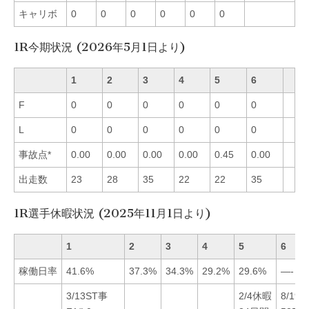
キャリボ
0
0
0
0
0
0
1R今期状況 (2026年5月1日より)
1
2
3
4
5
6
F
0
0
0
0
0
0
L
0
0
0
0
0
0
事故点*
0.00
0.00
0.00
0.00
0.45
0.00
出走数
23
28
35
22
22
35
1R選手休暇状況 (2025年11月1日より)
1
2
3
4
5
6
稼働日率
41.6%
37.3%
34.3%
29.2%
29.6%
—-
3/13ST事
2/4休暇
8/19