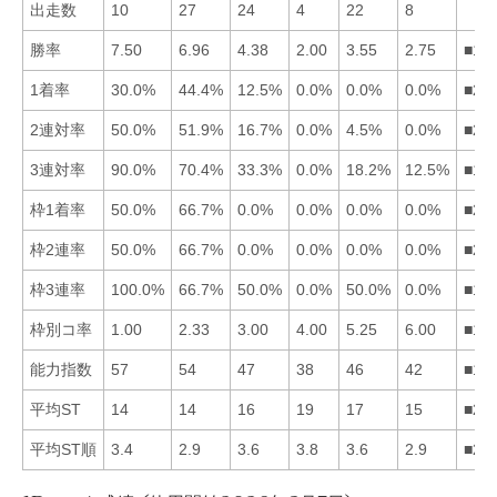
出走数
10
27
24
4
22
8
勝率
7.50
6.96
4.38
2.00
3.55
2.75
■12
1着率
30.0%
44.4%
12.5%
0.0%
0.0%
0.0%
■21
2連対率
50.0%
51.9%
16.7%
0.0%
4.5%
0.0%
■21
3連対率
90.0%
70.4%
33.3%
0.0%
18.2%
12.5%
■12
枠1着率
50.0%
66.7%
0.0%
0.0%
0.0%
0.0%
■21
枠2連率
50.0%
66.7%
0.0%
0.0%
0.0%
0.0%
■21
枠3連率
100.0%
66.7%
50.0%
0.0%
50.0%
0.0%
■12
枠別コ率
1.00
2.33
3.00
4.00
5.25
6.00
■12
能力指数
57
54
47
38
46
42
■12
平均ST
14
14
16
19
17
15
■21
平均ST順
3.4
2.9
3.6
3.8
3.6
2.9
■26