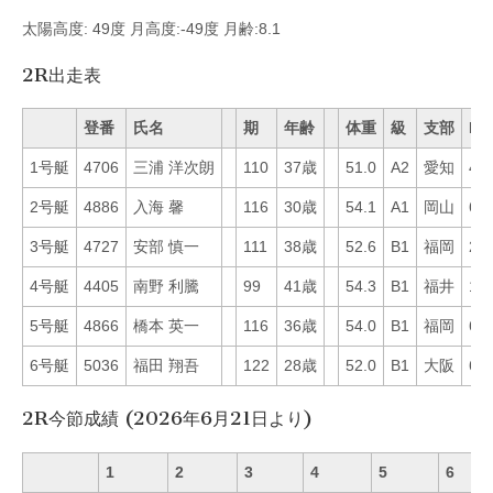
太陽高度: 49度 月高度:-49度 月齢:8.1
2R出走表
登番
氏名
期
年齢
体重
級
支部
Mo
1号艇
4706
三浦 洋次朗
110
37歳
51.0
A2
愛知
40
2号艇
4886
入海 馨
116
30歳
54.1
A1
岡山
63
3号艇
4727
安部 慎一
111
38歳
52.6
B1
福岡
29
4号艇
4405
南野 利騰
99
41歳
54.3
B1
福井
17
5号艇
4866
橋本 英一
116
36歳
54.0
B1
福岡
65
6号艇
5036
福田 翔吾
122
28歳
52.0
B1
大阪
62
2R今節成績 (2026年6月21日より)
1
2
3
4
5
6