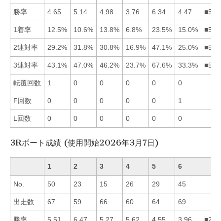
勝率
4.65
5.14
4.98
3.76
6.34
4.47
■523
1着率
12.5%
10.6%
13.8%
6.8%
23.5%
15.0%
■563
2連対率
29.2%
31.8%
30.8%
16.9%
47.1%
25.0%
■523
3連対率
43.1%
47.0%
46.2%
23.7%
67.6%
33.3%
■523
転覆回数
1
0
0
0
0
0
F回数
0
0
0
0
0
1
L回数
0
0
0
0
0
0
3Rボート成績 (使用開始2026年3月7日)
1
2
3
4
5
6
No.
50
23
15
26
29
45
出走数
67
59
66
60
64
69
勝率
5.51
6.47
5.27
5.62
4.55
3.96
■241