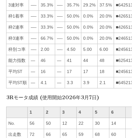
3連対率
—-
35.3%
—-
35.7%
29.2%
37.5%
■642513
枠1着率
—-
33.3%
—-
50.0%
0.0%
20.0%
■426513
枠2連率
—-
33.3%
—-
50.0%
0.0%
20.0%
■426513
枠3連率
—-
66.7%
—-
50.0%
0.0%
20.0%
■246513
枠別コ率
—-
2.00
—-
4.50
5.00
6.00
■245613
能力指数
—
46
—
41
44
48
■625413
平均ST
—
16
—
17
17
18
■245613
平均ST順
—
4.1
—
3.3
3.9
2.1
■645213
3Rモータ成績 (使用開始2026年3月7日)
1
2
3
4
5
6
No.
56
50
12
22
30
14
出走数
72
66
65
59
68
60