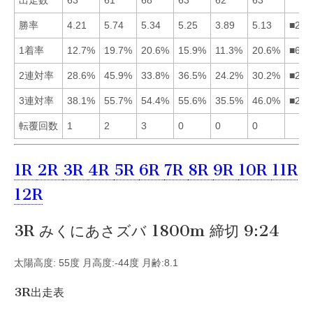
出走数
63
61
68
63
62
63
勝率
4.21
5.74
5.34
5.25
3.89
5.13
■234
1着率
12.7%
19.7%
20.6%
15.9%
11.3%
20.6%
■632
2連対率
28.6%
45.9%
33.8%
36.5%
24.2%
30.2%
■243
3連対率
38.1%
55.7%
54.4%
55.6%
35.5%
46.0%
■243
転覆回数
1
2
3
0
0
0
1R
2R
3R
4R
5R
6R
7R
8R
9R
10R
11R
12R
3R みくにあさズバ 1800m 締切 9:24
太陽高度: 55度 月高度:-44度 月齢:8.1
3R出走表