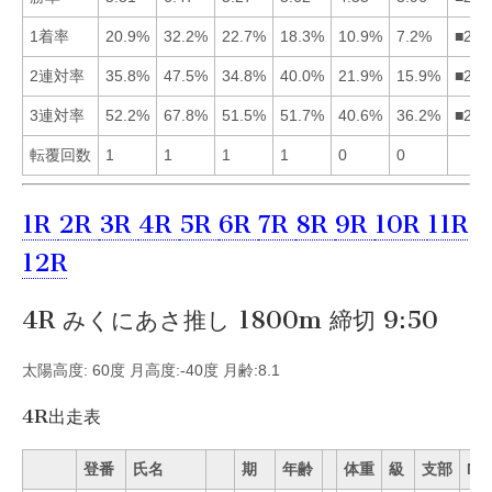
1着率
20.9%
32.2%
22.7%
18.3%
10.9%
7.2%
■231
2連対率
35.8%
47.5%
34.8%
40.0%
21.9%
15.9%
■241
3連対率
52.2%
67.8%
51.5%
51.7%
40.6%
36.2%
■214
転覆回数
1
1
1
1
0
0
1R
2R
3R
4R
5R
6R
7R
8R
9R
10R
11R
12R
4R みくにあさ推し 1800m 締切 9:50
太陽高度: 60度 月高度:-40度 月齢:8.1
4R出走表
登番
氏名
期
年齢
体重
級
支部
Mo