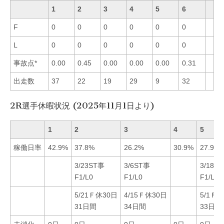
1
2
3
4
5
6
F
0
0
0
0
0
0
L
0
0
0
0
0
0
事故点*
0.00
0.45
0.00
0.00
0.00
0.31
出走数
37
22
19
29
9
32
2R選手休暇状況 (2025年11月1日より)
1
2
3
4
5
稼働日率
42.9%
37.8%
26.2%
30.9%
27.9%
3/23ST事
3/6ST事
3/18S
F1/L0
F1/L0
F1/L0
5/21Ｆ休30日
4/15Ｆ休30日
5/1Ｆ
31日間
34日間
33日間