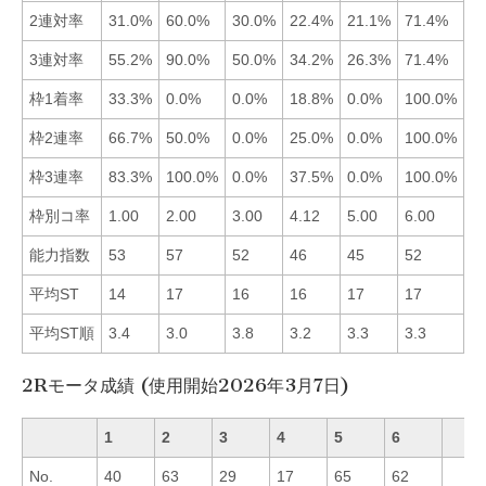
2連対率
31.0%
60.0%
30.0%
22.4%
21.1%
71.4%
■
3連対率
55.2%
90.0%
50.0%
34.2%
26.3%
71.4%
■
枠1着率
33.3%
0.0%
0.0%
18.8%
0.0%
100.0%
■
枠2連率
66.7%
50.0%
0.0%
25.0%
0.0%
100.0%
■
枠3連率
83.3%
100.0%
0.0%
37.5%
0.0%
100.0%
■
枠別コ率
1.00
2.00
3.00
4.12
5.00
6.00
■
能力指数
53
57
52
46
45
52
■
平均ST
14
17
16
16
17
17
■
平均ST順
3.4
3.0
3.8
3.2
3.3
3.3
■
2Rモータ成績 (使用開始2026年3月7日)
1
2
3
4
5
6
No.
40
63
29
17
65
62