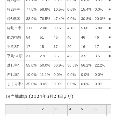
枠2連率
77.8%
58.8%
10.5%
0.0%
15.4%
0.0%
■12
枠3連率
88.9%
76.5%
47.4%
0.0%
30.8%
20.0%
■12
枠別コ率
1.00
2.00
3.16
4.10
5.00
5.80
■12
能力指数
54
51
46
46
46
46
■12
平均ST
17
15
17
20
16
17
■25
平均ST順
3.6
2.9
3.5
4.2
3.5
3.5
■25
逃し率*
55.0%
50.0%
38.9%
38.5%
56.2%
22.2%
差し率*
10.0%
11.1%
0.0%
0.0%
0.0%
0.0%
まくり率*
35.0%
0.0%
0.0%
0.0%
0.0%
0.0%
1R当地成績 (2024年6月23日より)
1
2
3
4
5
6