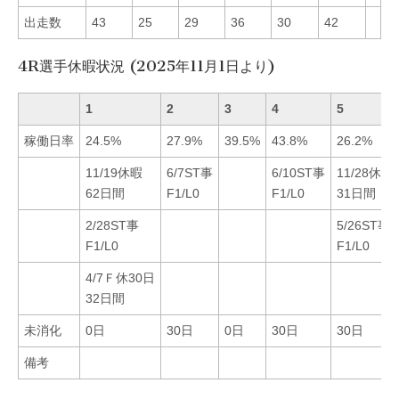
出走数
43
25
29
36
30
42
4R選手休暇状況 (2025年11月1日より)
1
2
3
4
5
稼働日率
24.5%
27.9%
39.5%
43.8%
26.2%
11/19休暇
6/7ST事
6/10ST事
11/28休暇
62日間
F1/L0
F1/L0
31日間
2/28ST事
5/26ST事
F1/L0
F1/L0
4/7Ｆ休30日
32日間
未消化
0日
30日
0日
30日
30日
備考