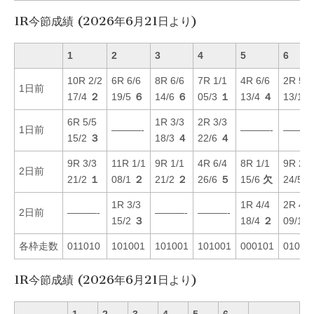
1R今節成績 (2026年6月21日より)
1
2
3
4
5
6
10R 2/2
6R 6/6
8R 6/6
7R 1/1
4R 6/6
2R 5/5
1日前
17/4
２
19/5
６
14/6
６
05/3
１
13/4
４
13/1
6R 5/5
1R 3/3
2R 3/3
1日前
———-
———-
———
15/2
３
18/3
４
22/6
４
9R 3/3
11R 1/1
9R 1/1
4R 6/4
8R 1/1
9R 2/2
2日前
21/2
１
08/1
２
21/2
２
26/6
５
15/6
欠
24/5
1R 3/3
1R 4/4
2R 4/4
2日前
———-
———-
———-
15/2
３
18/4
２
09/1
各枠走数
011010
101001
101001
101001
000101
01011
1R今節成績 (2026年6月21日より)
1
2
3
4
5
6