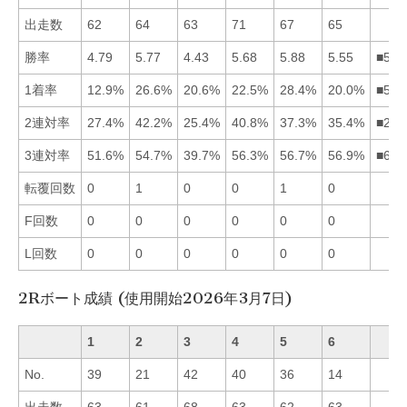
出走数
62
64
63
71
67
65
勝率
4.79
5.77
4.43
5.68
5.88
5.55
■524
1着率
12.9%
26.6%
20.6%
22.5%
28.4%
20.0%
■524
2連対率
27.4%
42.2%
25.4%
40.8%
37.3%
35.4%
■245
3連対率
51.6%
54.7%
39.7%
56.3%
56.7%
56.9%
■654
転覆回数
0
1
0
0
1
0
F回数
0
0
0
0
0
0
L回数
0
0
0
0
0
0
2Rボート成績 (使用開始2026年3月7日)
1
2
3
4
5
6
No.
39
21
42
40
36
14