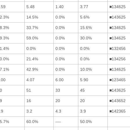
.59
5.48
1.40
3.77
■134625
2.3%
14.5%
0.0%
5.6%
■143625
8.3%
33.7%
0.0%
15.6%
■134625
9.3%
59.0%
0.0%
30.0%
■134625
1.4%
0.0%
0.0%
0.0%
■132456
0.0%
21.4%
0.0%
0.0%
■134256
7.1%
42.9%
0.0%
10.0%
■134625
.00
4.07
6.00
5.90
■123465
0
51
33
45
■143625
9
16
20
20
■143652
.9
3.2
4.3
3.9
■142365
5.7%
60.0%
—-
50.0%