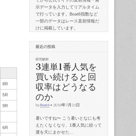
てから公式サイトの直前情報・展
示データを入力してリアルタイム
で行っています。Boat6指数など
一部のデータはレース直前情報だ
けに掲載しています。
最近の投稿
研究解析
3連単1番人気を
買い続けると回
収率はどうなる
8R
のか
5R
by
Boat6
•
2018年7月21日
9R
暑いですね〜 こう暑いとなにも考
えたくなくなり、1番人気に絞って
6R
運を天にまかせた…