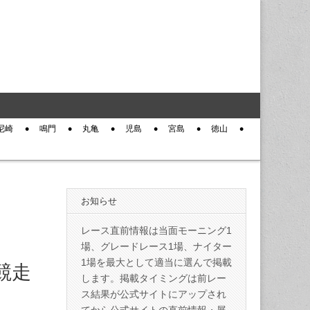
尼崎
鳴門
丸亀
児島
宮島
徳山
お知らせ
レース直前情報は当面モーニング1
場、グレードレース1場、ナイター
1場を最大として適当に選んで掲載
競走
します。掲載タイミングは前レー
ス結果が公式サイトにアップされ