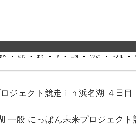
名湖
蒲郡
常滑
津
三国
びわこ
住之江
プロジェクト競走ｉｎ浜名湖 ４日目
浜名湖 一般 にっぽん未来プロジェクト