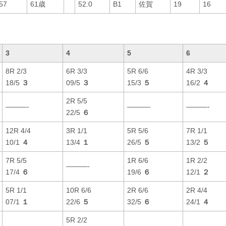
57
61歳
52.0
B1
佐賀
19
16
3
4
5
6
8R 2/3
6R 3/3
5R 6/6
4R 3/3
18/5
３
09/5
３
15/3
５
16/2
４
2R 5/5
———-
———-
———-
22/5
６
12R 4/4
3R 1/1
5R 5/6
7R 1/1
10/1
４
13/4
１
26/5
５
13/2
５
7R 5/5
1R 6/6
1R 2/2
———-
17/4
６
19/6
６
12/1
２
5R 1/1
10R 6/6
2R 6/6
2R 4/4
07/1
１
22/6
５
32/5
６
24/1
４
5R 2/2
———-
———-
———-