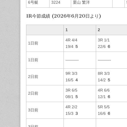
6号艇
3224
栗山 繁洋
1R今節成績 (2026年6月20日より)
1
2
4R 4/4
3R 1/1
1日前
19/4
５
22/6
６
1日前
———-
———-
9R 3/3
8R 3/3
2日前
16/5
４
14/2
５
3R 6/5
4R 6/6
2日前
08/1
５
12/1
６
4R 2/2
5R 5/5
3日前
15/3
３
16/6
６
3日前
———-
———-