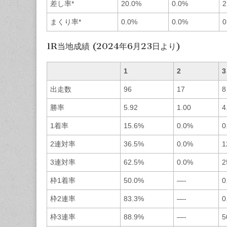
差し率*
20.0%
0.0%
2
まくり率*
0.0%
0.0%
0
1R当地成績 (2024年6月23日より)
1
2
3
出走数
96
17
8
勝率
5.92
1.00
4
1着率
15.6%
0.0%
0
2連対率
36.5%
0.0%
1
3連対率
62.5%
0.0%
2
枠1着率
50.0%
—-
0
枠2連率
83.3%
—-
0
枠3連率
88.9%
—-
5