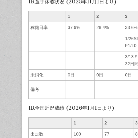
1R選手休暇状況 (2025年11月1日より)
1
2
3
稼働日率
37.9%
28.4%
33.6%
1/26
F1/L0
3/13
32日
未消化
0日
0日
0日
備考
1R全国近況成績 (2026年1月1日より)
1
2
3
出走数
100
77
8