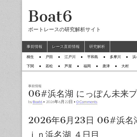
Boat6
ボートレースの研究解析サイト
Skip to content
事前情報
レース直前情報
研究解析
Main menu
桐生
戸田
江戸川
平和島
多摩川
浜
Sub menu
下関
若松
芦屋
福岡
唐津
大村
事前情報
06#浜名湖 にっぽん未来
by
Boat6
•
2026年6月22日
•
0 Comments
2026年6月23日 06#
ｉｎ浜名湖 ４日目