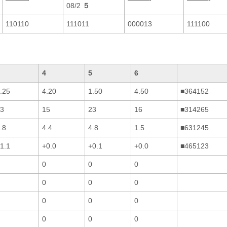
08/2
５
110110
111011
000013
111100
4
5
6
.25
4.20
1.50
4.50
■364152
3
15
23
16
■314265
.8
4.4
4.8
1.5
■631245
1.1
+0.0
+0.1
+0.0
■465123
0
0
0
0
0
0
0
0
0
0
0
0