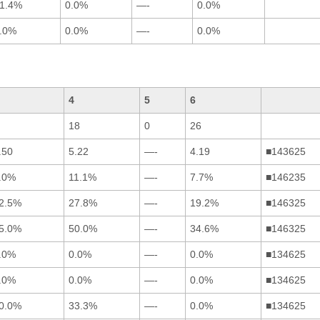
1.4%
0.0%
—-
0.0%
.0%
0.0%
—-
0.0%
4
5
6
18
0
26
.50
5.22
—-
4.19
■143625
.0%
11.1%
—-
7.7%
■146235
2.5%
27.8%
—-
19.2%
■146325
5.0%
50.0%
—-
34.6%
■146325
.0%
0.0%
—-
0.0%
■134625
.0%
0.0%
—-
0.0%
■134625
0.0%
33.3%
—-
0.0%
■134625