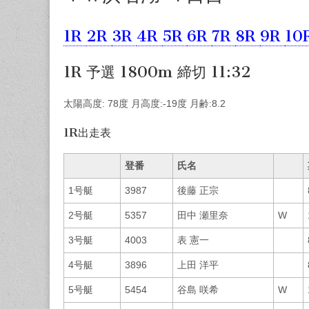
1R
2R
3R
4R
5R
6R
7R
8R
9R
10
1R 予選 1800m 締切 11:32
太陽高度: 78度 月高度:-19度 月齢:8.2
1R出走表
登番
氏名
1号艇
3987
後藤 正宗
2号艇
5357
田中 瀬里奈
W
3号艇
4003
表 憲一
4号艇
3896
上田 洋平
5号艇
5454
谷島 咲希
W