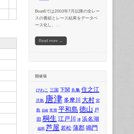
Boat6では2003年7月以降の全レー
スの番組とレース結果をデータベ
ース化し、…
Read more →
開催場
住之江
下関
三国
丸亀
びわこ
唐津
大村
多摩川
児島
宮
徳山
平和島
戸
島
常滑
尼崎
桐生
江戸川
浜名湖
田
津
芦屋
蒲郡
鳴門
若松
福岡