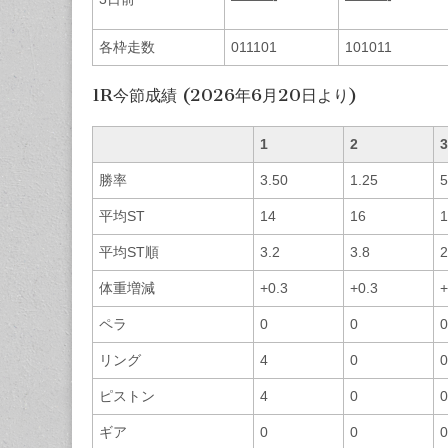
各枠走数
011101
101011
1R今節成績 (2026年6月20日より)
1
2
3
勝率
3.50
1.25
5
平均ST
14
16
1
平均ST順
3.2
3.8
2
体重増減
+0.3
+0.3
+
ペラ
0
0
0
リング
4
0
0
ピストン
4
0
0
ギア
0
0
0