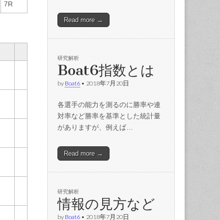
7R
Read more →
研究解析
Boat6指数とは
by
Boat6
•
2018年7月20日
各選手の能力を測るのに勝率や連
対率など勝率を基準とした統計量
がありますが、例えば…
Read more →
研究解析
情報の見方など
by
Boat6
•
2018年7月20日