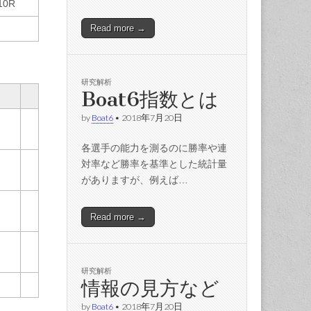
10R
Read more →
研究解析
Boat6指数とは
by
Boat6
•
2018年7月20日
各選手の能力を測るのに勝率や連
対率など勝率を基準とした統計量
がありますが、例えば…
Read more →
研究解析
情報の見方など
by
Boat6
•
2018年7月20日