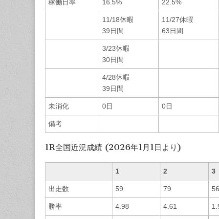
稼働日率
16.5%
22.5%
11/18休暇
11/27休暇
39日間
63日間
3/23休暇
30日間
4/28休暇
39日間
未消化
0日
0日
備考
1R全国近況成績 (2026年1月1日より)
1
2
3
出走数
59
79
5
勝率
4.98
4.61
1.