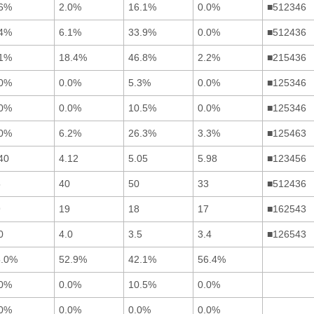
.6%
2.0%
16.1%
0.0%
■512346
.4%
6.1%
33.9%
0.0%
■512436
.1%
18.4%
46.8%
2.2%
■215436
.0%
0.0%
5.3%
0.0%
■125346
.0%
0.0%
10.5%
0.0%
■125346
.0%
6.2%
26.3%
3.3%
■125463
40
4.12
5.05
5.98
■123456
5
40
50
33
■512436
9
19
18
17
■162543
0
4.0
3.5
3.4
■126543
5.0%
52.9%
42.1%
56.4%
.0%
0.0%
10.5%
0.0%
.0%
0.0%
0.0%
0.0%