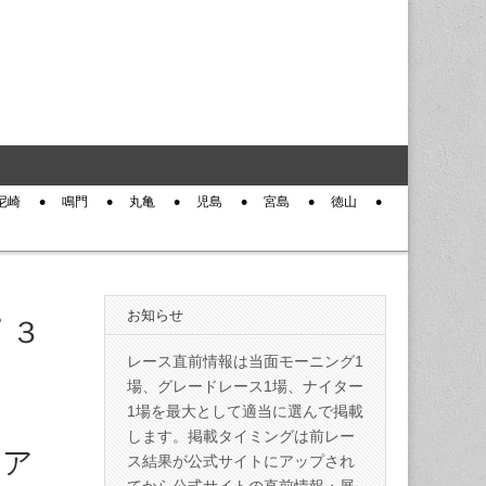
尼崎
鳴門
丸亀
児島
宮島
徳山
お知らせ
 ３
レース直前情報は当面モーニング1
場、グレードレース1場、ナイター
1場を最大として適当に選んで掲載
します。掲載タイミングは前レー
回ア
ス結果が公式サイトにアップされ