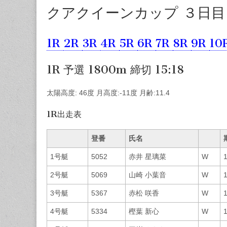
クアクイーンカップ ３日目
1R
2R
3R
4R
5R
6R
7R
8R
9R
10
1R 予選 1800m 締切 15:18
太陽高度: 46度 月高度:-11度 月齢:11.4
1R出走表
登番
氏名
1号艇
5052
赤井 星璃菜
W
2号艇
5069
山崎 小葉音
W
3号艇
5367
赤松 咲香
W
4号艇
5334
樫葉 新心
W