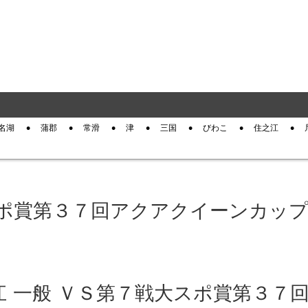
名湖
蒲郡
常滑
津
三国
びわこ
住之江
スポ賞第３７回アクアクイーンカップ
住之江 一般 ＶＳ第７戦大スポ賞第３７