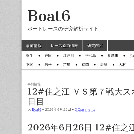
Boat6
ボートレースの研究解析サイト
Skip to content
事前情報
レース直前情報
研究解析
Main menu
桐生
戸田
江戸川
平和島
多摩川
浜
Sub menu
下関
若松
芦屋
福岡
唐津
大村
事前情報
12#住之江 ＶＳ第７戦大
日目
by
Boat6
•
2026年6月25日
•
0 Comments
2026年6月26日 12#