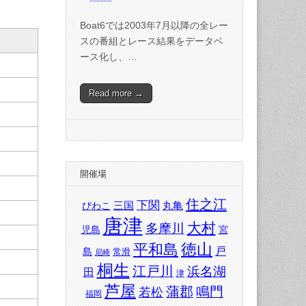
Boat6では2003年7月以降の全レー
スの番組とレース結果をデータベ
ース化し、…
Read more →
開催場
住之江
下関
三国
丸亀
びわこ
唐津
大村
多摩川
児島
宮
徳山
平和島
戸
島
常滑
尼崎
桐生
江戸川
浜名湖
田
津
芦屋
蒲郡
鳴門
若松
福岡