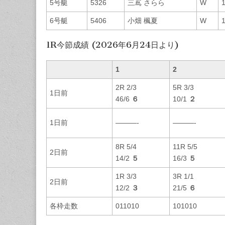
5号艇
5326
三嶌 さらら
W
6号艇
5406
小畑 楓夏
W
1R今節成績 (2026年6月24日より)
1
2
2R 2/3
5R 3/3
1日前
46/6
６
10/1
２
1日前
———-
———-
8R 5/4
11R 5/5
2日前
14/2
５
16/3
５
1R 3/3
3R 1/1
2日前
12/2
３
21/5
６
各枠走数
011010
101010