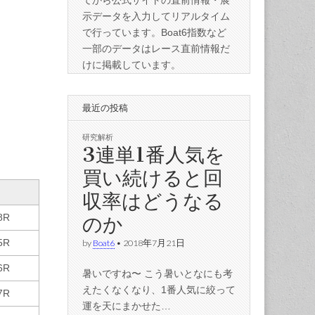
てから公式サイトの直前情報・展
示データを入力してリアルタイム
で行っています。Boat6指数など
一部のデータはレース直前情報だ
けに掲載しています。
最近の投稿
研究解析
3連単1番人気を
買い続けると回
収率はどうなる
のか
8R
5R
by
Boat6
•
2018年7月21日
6R
暑いですね〜 こう暑いとなにも考
えたくなくなり、1番人気に絞って
7R
運を天にまかせた…