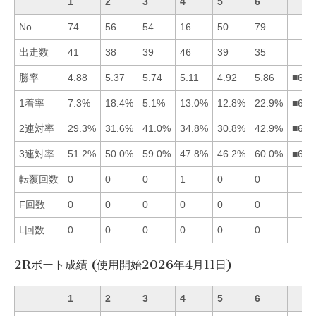
1
2
3
4
5
6
No.
74
56
54
16
50
79
出走数
41
38
39
46
39
35
勝率
4.88
5.37
5.74
5.11
4.92
5.86
■632
1着率
7.3%
18.4%
5.1%
13.0%
12.8%
22.9%
■624
2連対率
29.3%
31.6%
41.0%
34.8%
30.8%
42.9%
■634
3連対率
51.2%
50.0%
59.0%
47.8%
46.2%
60.0%
■631
転覆回数
0
0
0
1
0
0
F回数
0
0
0
0
0
0
L回数
0
0
0
0
0
0
2Rボート成績 (使用開始2026年4月11日)
1
2
3
4
5
6