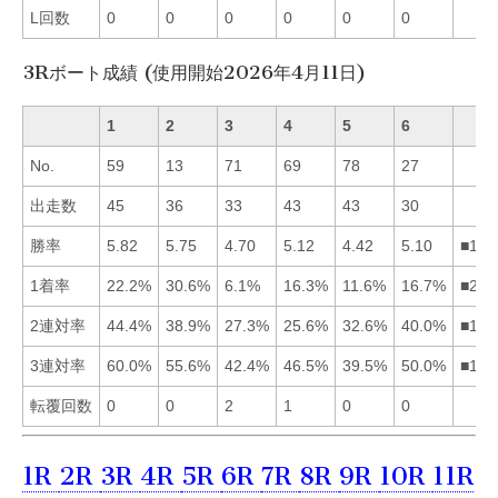
L回数
0
0
0
0
0
0
3Rボート成績 (使用開始2026年4月11日)
1
2
3
4
5
6
No.
59
13
71
69
78
27
出走数
45
36
33
43
43
30
勝率
5.82
5.75
4.70
5.12
4.42
5.10
■124
1着率
22.2%
30.6%
6.1%
16.3%
11.6%
16.7%
■216
2連対率
44.4%
38.9%
27.3%
25.6%
32.6%
40.0%
■162
3連対率
60.0%
55.6%
42.4%
46.5%
39.5%
50.0%
■126
転覆回数
0
0
2
1
0
0
1R
2R
3R
4R
5R
6R
7R
8R
9R
10R
11R