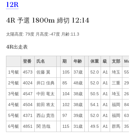
12R
4R 予選 1800m 締切 12:14
太陽高度: 79度 月高度:-47度 月齢:11.3
4R出走表
登番
氏名
期
年齢
体重
級
支部
Mo
1号艇
4573
佐藤 翼
105
37歳
52.0
A1
埼玉
55
2号艇
4024
井口 佳典
85
48歳
52.0
A1
三重
29
3号艇
4547
中田 竜太
104
38歳
50.5
A1
埼玉
26
4号艇
4504
前田 将太
102
38歳
54.1
A1
福岡
84
5号艇
4371
西山 貴浩
97
39歳
52.0
A1
福岡
63
6号艇
4851
関 浩哉
115
31歳
49.5
A1
群馬
35