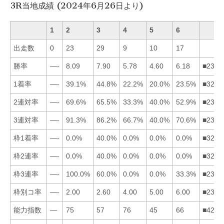
3R当地成績 (2024年6月26日より)
1
2
3
4
5
6
出走数
0
23
29
9
10
17
勝率
—-
8.09
7.90
5.78
4.60
6.18
■2364
1着率
—-
39.1%
44.8%
22.2%
20.0%
23.5%
■3264
2連対率
—-
69.6%
65.5%
33.3%
40.0%
52.9%
■2365
3連対率
—-
91.3%
86.2%
66.7%
40.0%
70.6%
■2364
枠1着率
—-
0.0%
40.0%
0.0%
0.0%
0.0%
■3245
枠2連率
—-
0.0%
40.0%
0.0%
0.0%
0.0%
■3245
枠3連率
—-
100.0%
60.0%
0.0%
0.0%
33.3%
■2364
枠別コ率
—-
2.00
2.60
4.00
5.00
6.00
■2345
能力指数
—
75
57
76
45
66
■4263