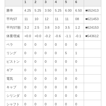
1
2
3
4
5
6
勝率
4.25
5.25
3.50
5.25
6.00
6.50
■652413
平均ST
11
10
12
11
11
08
■621453
平均ST順
3.2
2.5
3.8
3.0
3.5
1.2
■624153
体重増減
+0.0
+0.0
-0.2
-0.6
-1.1
-0.1
■543612
ペラ
0
0
0
0
0
0
リング
0
0
0
0
5
1
ピストン
0
0
0
0
0
0
ギア
0
0
1
0
3
1
電気
0
0
0
0
0
0
キャブ
0
0
0
0
0
0
シリンダ
0
0
0
0
0
0
シャフト
0
0
0
0
0
0