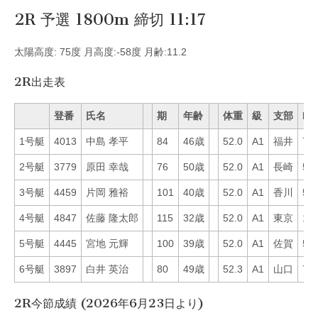
2R 予選 1800m 締切 11:17
太陽高度: 75度 月高度:-58度 月齢:11.2
2R出走表
登番
氏名
期
年齢
体重
級
支部
Mo
1号艇
4013
中島 孝平
84
46歳
52.0
A1
福井
74
2号艇
3779
原田 幸哉
76
50歳
52.0
A1
長崎
56
3号艇
4459
片岡 雅裕
101
40歳
52.0
A1
香川
54
4号艇
4847
佐藤 隆太郎
115
32歳
52.0
A1
東京
16
5号艇
4445
宮地 元輝
100
39歳
52.0
A1
佐賀
50
6号艇
3897
白井 英治
80
49歳
52.3
A1
山口
79
2R今節成績 (2026年6月23日より)