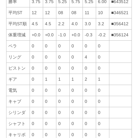
勝率
3.75
3.75
5.25
5.75
5.25
6.00
■643512
平均ST
12
12
08
08
11
10
■346521
平均ST順
4.5
4.5
2.2
4.0
3.0
3.2
■356412
体重増減
+0.0
+0.0
-1.0
+0.0
-0.3
-0.2
■356124
ペラ
0
0
0
0
0
0
リング
0
0
0
0
4
0
ピストン
0
0
0
0
0
0
ギア
0
1
1
1
2
1
電気
0
0
0
0
0
0
キャブ
0
0
0
0
0
0
シリンダ
0
0
0
0
0
0
シャフト
0
0
0
0
0
0
キャリボ
0
0
0
0
0
0