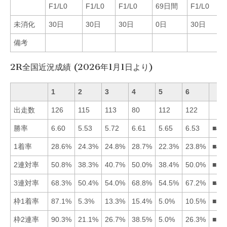
F1/L0
F1/L0
F1/L0
69日間
F1/L0
未消化
30日
30日
30日
0日
30日
備考
2R全国近況成績 (2026年1月1日より)
1
2
3
4
5
6
出走数
126
115
113
80
112
122
勝率
6.60
5.53
5.72
6.61
5.65
6.53
■41
1着率
28.6%
24.3%
24.8%
28.7%
22.3%
23.8%
■41
2連対率
50.8%
38.3%
40.7%
50.0%
38.4%
50.0%
■14
3連対率
68.3%
50.4%
54.0%
68.8%
54.5%
67.2%
■41
枠1着率
87.1%
5.3%
13.3%
15.4%
5.0%
10.5%
■14
枠2連率
90.3%
21.1%
26.7%
38.5%
5.0%
26.3%
■14