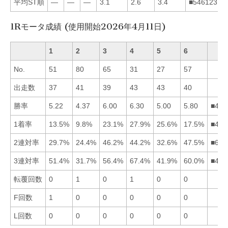
平均ST順
—
—
—
3.1
2.6
3.4
■546123
1Rモータ成績 (使用開始2026年4月11日)
1
2
3
4
5
6
No.
51
80
65
31
27
57
出走数
37
41
39
43
43
40
勝率
5.22
4.37
6.00
6.30
5.00
5.80
■436
1着率
13.5%
9.8%
23.1%
27.9%
25.6%
17.5%
■453
2連対率
29.7%
24.4%
46.2%
44.2%
32.6%
47.5%
■634
3連対率
51.4%
31.7%
56.4%
67.4%
41.9%
60.0%
■463
転覆回数
0
1
0
1
0
0
F回数
1
0
0
0
0
0
L回数
0
0
0
0
0
0