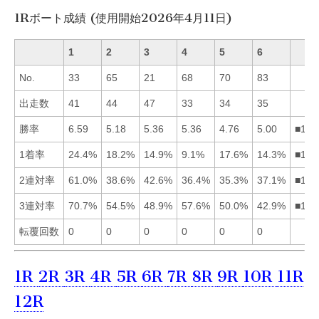
1Rボート成績 (使用開始2026年4月11日)
1
2
3
4
5
6
No.
33
65
21
68
70
83
出走数
41
44
47
33
34
35
勝率
6.59
5.18
5.36
5.36
4.76
5.00
■143
1着率
24.4%
18.2%
14.9%
9.1%
17.6%
14.3%
■125
2連対率
61.0%
38.6%
42.6%
36.4%
35.3%
37.1%
■132
3連対率
70.7%
54.5%
48.9%
57.6%
50.0%
42.9%
■142
転覆回数
0
0
0
0
0
0
1R
2R
3R
4R
5R
6R
7R
8R
9R
10R
11R
12R