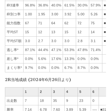
枠3連率
96.8%
36.8%
40.0%
61.5%
30.0%
57.9%
■14
枠別コ率
1.00
1.95
3.00
3.92
5.00
5.26
■12
能力指数
67
71
64
62
72
75
■65
平均ST
15
12
13
15
12
14
■52
平均ST順
3.0
2.7
3.0
3.0
2.8
3.1
■25
逃し率*
87.1%
44.4%
47.1%
53.3%
47.8%
71.4%
差し率*
0.0%
5.6%
17.6%
13.3%
0.0%
0.0%
まくり率*
9.7%
0.0%
0.0%
6.7%
8.7%
0.0%
2R当地成績 (2024年6月26日より)
1
2
3
4
5
6
出走数
7
18
35
9
23
0
勝率
7.14
6.78
7.60
3.89
5.39
—-
■3125