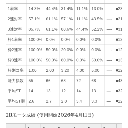
1着率
14.3%
44.4%
31.4%
11.1%
13.0%
—-
■2315
2連対率
57.1%
61.1%
57.1%
11.1%
43.5%
—-
■2135
3連対率
85.7%
61.1%
88.6%
44.4%
52.2%
—-
■3125
枠1着率
100.0%
0.0%
0.0%
0.0%
0.0%
—-
■1234
枠2連率
100.0%
50.0%
20.0%
0.0%
0.0%
—-
■1234
枠3連率
100.0%
50.0%
80.0%
0.0%
50.0%
—-
■1325
枠別コ率
1.00
2.00
3.20
4.00
5.00
—-
■1234
能力指数
55
66
68
72
68
—
■4352
平均ST
14
13
12
14
13
—
■3254
平均ST順
2.6
2.7
2.8
3.4
3.3
—
■1235
2Rモータ成績 (使用開始2026年4月11日)