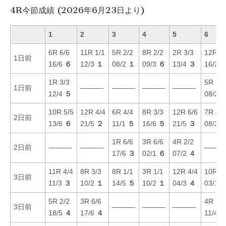
4R今節成績 (2026年6月23日より)
1
2
3
4
5
6
6R 6/6
11R 1/1
5R 2/2
8R 2/2
2R 3/3
12R 2/
1日前
16/6
６
12/3
１
08/2
１
09/3
６
13/4
３
16/2
1R 3/3
5R 3/3
1日前
———-
———-
———-
———-
12/4
５
08/2
10R 5/5
12R 4/4
6R 4/4
8R 3/3
12R 6/6
7R 4/4
2日前
13/6
６
21/5
２
11/1
５
16/6
５
21/5
３
08/2
1R 6/6
3R 6/6
4R 2/2
2日前
———-
———-
———
17/6
３
02/1
６
07/2
４
11R 4/4
8R 3/3
8R 1/1
3R 1/1
12R 4/4
10R 1/
3日前
11/3
３
10/2
１
14/5
５
10/2
１
04/3
４
03/1
5R 2/2
3R 6/6
4R 5/5
3日前
———-
———-
———-
18/5
４
17/6
４
11/4