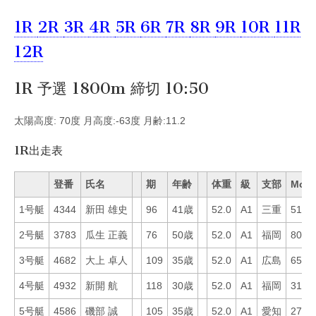
1R
2R
3R
4R
5R
6R
7R
8R
9R
10R
11R
12R
1R 予選 1800m 締切 10:50
太陽高度: 70度 月高度:-63度 月齢:11.2
1R出走表
登番
氏名
期
年齢
体重
級
支部
Mo
1号艇
4344
新田 雄史
96
41歳
52.0
A1
三重
51
2号艇
3783
瓜生 正義
76
50歳
52.0
A1
福岡
80
3号艇
4682
大上 卓人
109
35歳
52.0
A1
広島
65
4号艇
4932
新開 航
118
30歳
52.0
A1
福岡
31
5号艇
4586
磯部 誠
105
35歳
52.0
A1
愛知
27