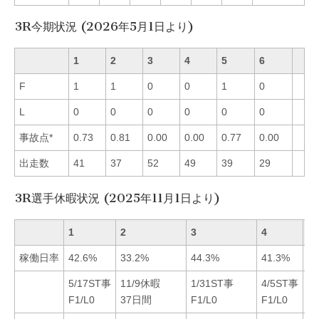
3R今期状況 (2026年5月1日より)
1
2
3
4
5
6
F
1
1
0
0
1
0
L
0
0
0
0
0
0
事故点*
0.73
0.81
0.00
0.00
0.77
0.00
出走数
41
37
52
49
39
29
3R選手休暇状況 (2025年11月1日より)
1
2
3
4
5
稼働日率
42.6%
33.2%
44.3%
41.3%
34
5/17ST事
11/9休暇
1/31ST事
4/5ST事
F1/L0
37日間
F1/L0
F1/L0