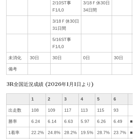
2/10ST事
3/18Ｆ休30日
F1/L0
34日間
3/18Ｆ休30日
31日間
5/16ST事
F1/L0
未消化
30日
30日
0日
30日
0
備考
3R全国近況成績 (2026年1月1日より)
1
2
3
4
5
6
出走数
108
109
117
113
115
93
勝率
6.24
6.14
6.63
5.97
6.26
6.49
■36
1着率
22.2%
24.8%
28.2%
19.5%
28.7%
23.7%
■53