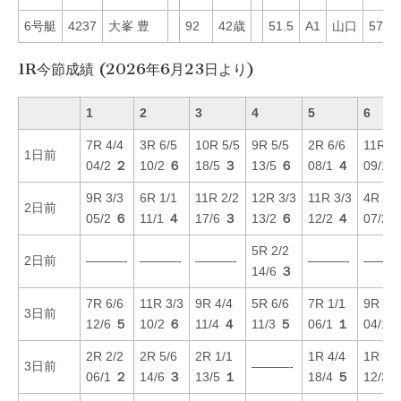
6号艇
4237
大峯 豊
92
42歳
51.5
A1
山口
57
1R今節成績 (2026年6月23日より)
1
2
3
4
5
6
7R 4/4
3R 6/5
10R 5/5
9R 5/5
2R 6/6
11R 4/
1日前
04/2
２
10/2
６
18/5
３
13/5
６
08/1
４
09/1
9R 3/3
6R 1/1
11R 2/2
12R 3/3
11R 3/3
4R 5/5
2日前
05/2
６
11/1
４
17/6
３
13/2
６
12/2
４
07/2
5R 2/2
2日前
———-
———-
———-
———-
———
14/6
３
7R 6/6
11R 3/3
9R 4/4
5R 6/6
7R 1/1
9R 1/1
3日前
12/6
５
10/2
６
11/4
４
11/3
５
06/1
１
04/1
2R 2/2
2R 5/6
2R 1/1
1R 4/4
1R 3/3
3日前
———-
06/1
２
14/6
３
13/5
１
18/4
５
12/3