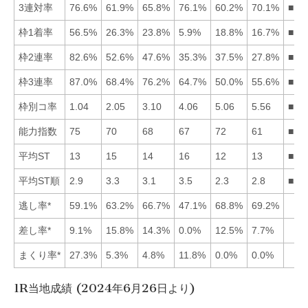
3連対率
76.6%
61.9%
65.8%
76.1%
60.2%
70.1%
■14
枠1着率
56.5%
26.3%
23.8%
5.9%
18.8%
16.7%
■12
枠2連率
82.6%
52.6%
47.6%
35.3%
37.5%
27.8%
■12
枠3連率
87.0%
68.4%
76.2%
64.7%
50.0%
55.6%
■13
枠別コ率
1.04
2.05
3.10
4.06
5.06
5.56
■12
能力指数
75
70
68
67
72
61
■15
平均ST
13
15
14
16
12
13
■51
平均ST順
2.9
3.3
3.1
3.5
2.3
2.8
■56
逃し率*
59.1%
63.2%
66.7%
47.1%
68.8%
69.2%
差し率*
9.1%
15.8%
14.3%
0.0%
12.5%
7.7%
まくり率*
27.3%
5.3%
4.8%
11.8%
0.0%
0.0%
1R当地成績 (2024年6月26日より)