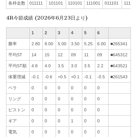
各枠走数
011111
101101
110101
111001
011101
11111
4R今節成績 (2026年6月23日より)
1
2
3
4
5
6
勝率
2.80
8.00
5.00
3.50
5.25
6.00
■265341
平均ST
14
15
12
09
11
09
■645312
平均ST順
4.8
4.0
3.5
3.0
3.5
2.2
■643521
体重増減
-0.1
-0.6
+0.5
+0.1
-0.1
-0.5
■261543
ペラ
0
0
0
0
0
0
リング
0
0
0
0
0
0
ピストン
0
0
0
0
0
0
ギア
0
0
0
1
0
0
電気
0
0
0
0
0
0