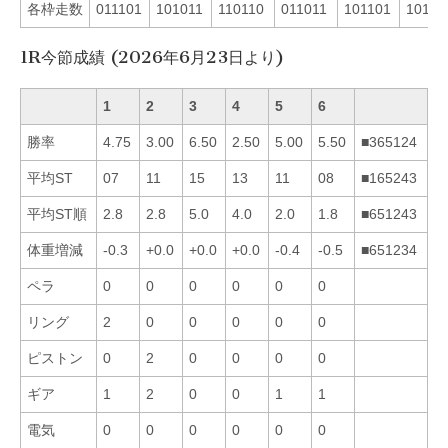
各枠走数
011101
101011
110110
011011
101101
10111
1R今節成績 (2026年6月23日より)
1
2
3
4
5
6
勝率
4.75
3.00
6.50
2.50
5.00
5.50
■365124
平均ST
07
11
15
13
11
08
■165243
平均ST順
2.8
2.8
5.0
4.0
2.0
1.8
■651243
体重増減
-0.3
+0.0
+0.0
+0.0
-0.4
-0.5
■651234
ペラ
0
0
0
0
0
0
リング
2
0
0
0
0
0
ピストン
0
2
0
0
0
0
ギア
1
2
0
0
1
1
電気
0
0
0
0
0
0