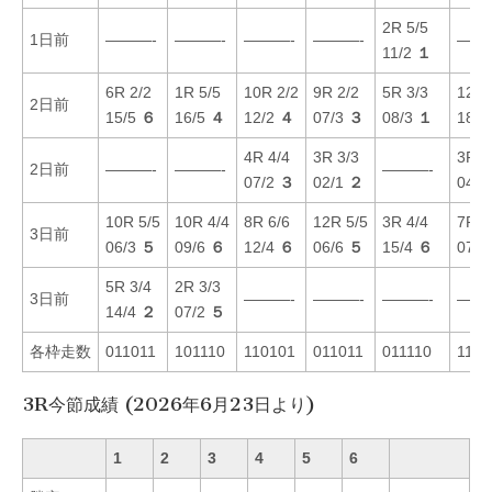
2R 5/5
1日前
———-
———-
———-
———-
——
11/2
１
6R 2/2
1R 5/5
10R 2/2
9R 2/2
5R 3/3
12R 
2日前
15/5
６
16/5
４
12/2
４
07/3
３
08/3
１
18/4
4R 4/4
3R 3/3
3R 1
2日前
———-
———-
———-
07/2
３
02/1
２
04/3
10R 5/5
10R 4/4
8R 6/6
12R 5/5
3R 4/4
7R 4
3日前
06/3
５
09/6
６
12/4
６
06/6
５
15/4
６
07/3
5R 3/4
2R 3/3
3日前
———-
———-
———-
——
14/4
２
07/2
５
各枠走数
011011
101110
110101
011011
011110
1101
3R今節成績 (2026年6月23日より)
1
2
3
4
5
6