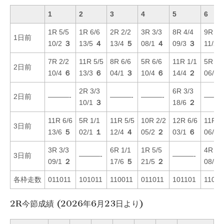
1
2
3
4
5
6
1R 5/5
1R 6/6
2R 2/2
3R 3/3
8R 4/4
9R 2/
1日前
10/2
３
13/5
４
13/4
５
08/1
４
09/3
３
11/2
7R 2/2
11R 5/5
8R 6/6
5R 6/6
11R 1/1
5R 5/
2日前
10/4
６
13/3
６
04/1
３
10/4
６
14/4
２
06/1
2R 3/3
6R 3/3
2日前
———-
———-
———-
———
10/1
３
18/6
２
11R 6/6
5R 1/1
11R 5/5
10R 2/2
12R 6/6
11R 1
3日前
13/6
５
02/1
１
12/4
４
05/2
２
03/1
６
06/1
3R 3/3
6R 1/1
1R 5/5
4R 4/
3日前
———-
———-
09/1
２
17/6
５
21/5
２
08/1
各枠走数
011011
101011
110011
011011
101101
11011
2R今節成績 (2026年6月23日より)