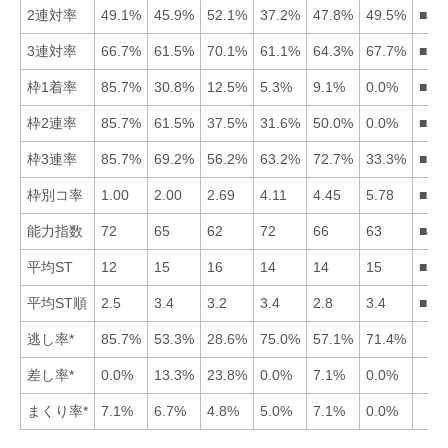
2連対率
49.1%
45.9%
52.1%
37.2%
47.8%
49.5%
■36
3連対率
66.7%
61.5%
70.1%
61.1%
64.3%
67.7%
■36
枠1着率
85.7%
30.8%
12.5%
5.3%
9.1%
0.0%
■12
枠2連率
85.7%
61.5%
37.5%
31.6%
50.0%
0.0%
■12
枠3連率
85.7%
69.2%
56.2%
63.2%
72.7%
33.3%
■15
枠別コ率
1.00
2.00
2.69
4.11
4.45
5.78
■12
能力指数
72
65
62
72
66
63
■41
平均ST
12
15
16
14
14
15
■14
平均ST順
2.5
3.4
3.2
3.4
2.8
3.4
■15
逃し率*
85.7%
53.3%
28.6%
75.0%
57.1%
71.4%
差し率*
0.0%
13.3%
23.8%
0.0%
7.1%
0.0%
まくり率*
7.1%
6.7%
4.8%
5.0%
7.1%
0.0%