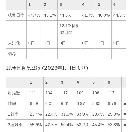
1
2
3
4
5
6
稼働日率
44.7%
45.1%
44.3%
41.7%
46.0%
44.3%
12/10休暇
32日間
未消化
0日
0日
0日
0日
0日
0日
備考
1R全国近況成績 (2026年1月1日より)
1
2
3
4
5
6
出走数
111
134
117
109
108
117
勝率
6.89
6.08
6.61
6.97
5.93
6.76
■41
1着率
23.4%
22.4%
31.6%
33.9%
20.4%
29.9%
■43
2連対率
55.9%
42.5%
50.4%
53.2%
45.4%
53.8%
■16