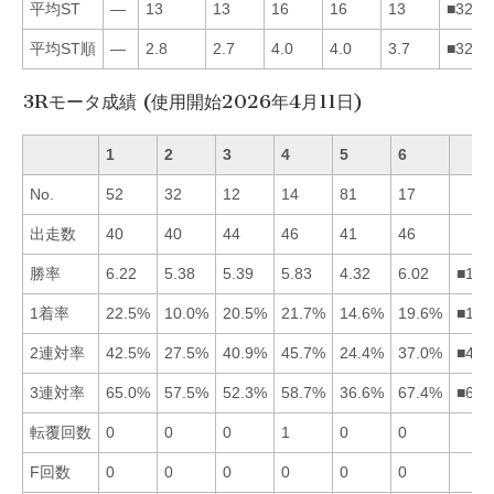
平均ST
—
13
13
16
16
13
■3264
平均ST順
—
2.8
2.7
4.0
4.0
3.7
■3264
3Rモータ成績 (使用開始2026年4月11日)
1
2
3
4
5
6
No.
52
32
12
14
81
17
出走数
40
40
44
46
41
46
勝率
6.22
5.38
5.39
5.83
4.32
6.02
■164
1着率
22.5%
10.0%
20.5%
21.7%
14.6%
19.6%
■143
2連対率
42.5%
27.5%
40.9%
45.7%
24.4%
37.0%
■413
3連対率
65.0%
57.5%
52.3%
58.7%
36.6%
67.4%
■614
転覆回数
0
0
0
1
0
0
F回数
0
0
0
0
0
0