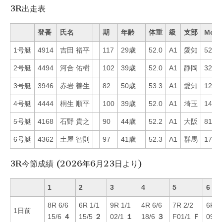
3R出走表
登番
氏名
期
年齢
体重
級
支部
Mo
1号艇
4914
吉田 裕平
117
29歳
52.0
A1
愛知
52
2号艇
4494
河合 佑樹
102
39歳
52.0
A1
静岡
32
3号艇
3946
赤岩 善生
82
50歳
53.3
A1
愛知
12
4号艇
4444
桐生 順平
100
39歳
52.0
A1
埼玉
14
5号艇
4168
石野 貴之
90
44歳
52.2
A1
大阪
81
6号艇
4362
土屋 智則
97
41歳
52.3
A1
群馬
17
3R今節成績 (2026年6月23日より)
1
2
3
4
5
6
8R 6/6
6R 1/1
9R 1/1
4R 6/6
7R 2/2
6R 2
1日前
15/6
４
15/5
２
02/1
１
18/6
３
F01/1
Ｆ
09/3