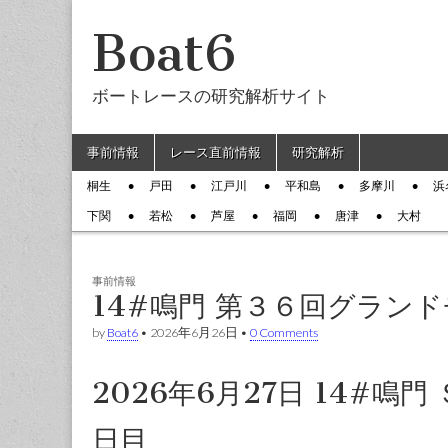
Boat6
ボートレースの研究解析サイト
Skip to content
事前情報
レース直前情報
研究解析
Main menu
桐生
戸田
江戸川
平和島
多摩川
浜
Sub menu
下関
若松
芦屋
福岡
唐津
大村
事前情報
14#鳴門 第３６回グラン
by
Boat6
•
2026年6月26日
•
0 Comments
2026年6月27日 14#鳴
日目