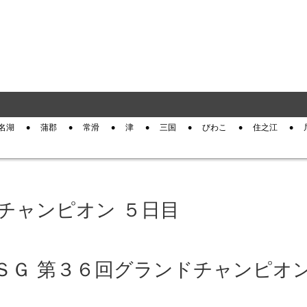
名湖
蒲郡
常滑
津
三国
びわこ
住之江
ドチャンピオン ５日目
門 ＳＧ 第３６回グランドチャンピオン