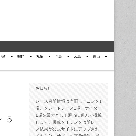
尼崎
鳴門
丸亀
児島
宮島
徳山
お知らせ
レース直前情報は当面モーニング1
場、グレードレース1場、ナイター
1場を最大として適当に選んで掲載
 ５
します。掲載タイミングは前レー
ス結果が公式サイトにアップされ