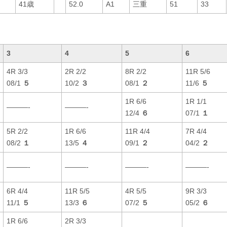
41歳
52.0
A1
三重
51
33
3
4
5
6
4R 3/3
2R 2/2
8R 2/2
11R 5/6
08/1
５
10/2
３
08/1
２
11/6
５
1R 6/6
1R 1/1
———-
———-
12/4
６
07/1
１
5R 2/2
1R 6/6
11R 4/4
7R 4/4
08/2
１
13/5
４
09/1
２
04/2
２
———-
———-
———-
———-
6R 4/4
11R 5/5
4R 5/5
9R 3/3
11/1
５
13/3
６
07/2
５
05/2
６
1R 6/6
2R 3/3
———-
———-