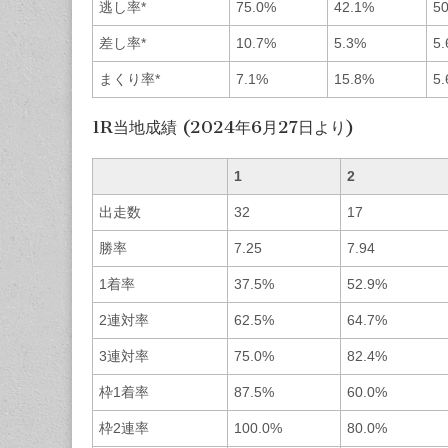
逃し率*
75.0%
42.1%
5
差し率*
10.7%
5.3%
5
まくり率*
7.1%
15.8%
5
1R当地成績 (2024年6月27日より)
1
2
出走数
32
17
勝率
7.25
7.94
1着率
37.5%
52.9%
2連対率
62.5%
64.7%
3連対率
75.0%
82.4%
枠1着率
87.5%
60.0%
枠2連率
100.0%
80.0%