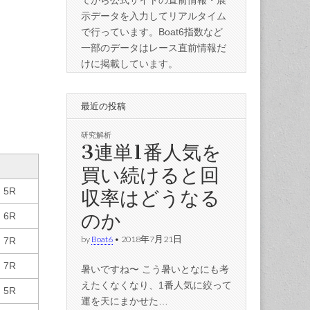
てから公式サイトの直前情報・展
示データを入力してリアルタイム
で行っています。Boat6指数など
一部のデータはレース直前情報だ
けに掲載しています。
最近の投稿
研究解析
3連単1番人気を
買い続けると回
収率はどうなる
5R
のか
6R
by
Boat6
•
2018年7月21日
7R
7R
暑いですね〜 こう暑いとなにも考
えたくなくなり、1番人気に絞って
5R
運を天にまかせた…