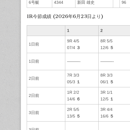
6号艇
4344
新田 雄史
96
1R今節成績 (2026年6月23日より)
1
2
9R 4/5
8R 5/5
1日前
07/4
３
12/6
５
1日前
———-
———-
7R 3/3
8R 3/3
2日前
05/3
１
06/1
５
1R 2/2
3R 1/1
2日前
14/6
６
12/5
１
2R 5/5
3R 4/4
3日前
13/5
５
16/6
５
3日前
———-
———-