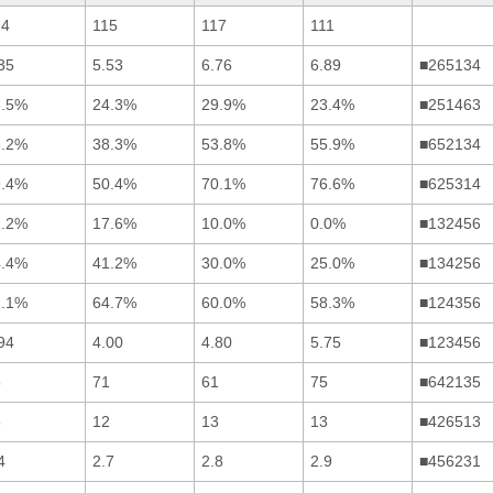
24
115
117
111
35
5.53
6.76
6.89
■265134
8.5%
24.3%
29.9%
23.4%
■251463
5.2%
38.3%
53.8%
55.9%
■652134
9.4%
50.4%
70.1%
76.6%
■625314
2.2%
17.6%
10.0%
0.0%
■132456
4.4%
41.2%
30.0%
25.0%
■134256
1.1%
64.7%
60.0%
58.3%
■124356
94
4.00
4.80
5.75
■123456
5
71
61
75
■642135
6
12
13
13
■426513
4
2.7
2.8
2.9
■456231