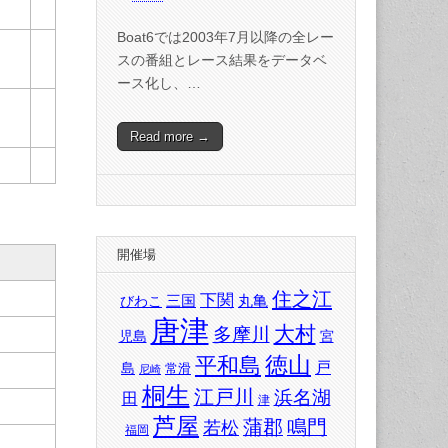
Boat6では2003年7月以降の全レー
スの番組とレース結果をデータベ
ース化し、…
Read more →
開催場
住之江
下関
三国
丸亀
びわこ
唐津
大村
多摩川
児島
宮
徳山
平和島
戸
島
常滑
尼崎
桐生
江戸川
浜名湖
田
津
芦屋
蒲郡
鳴門
若松
福岡