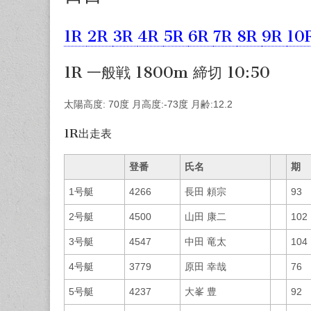
1R
2R
3R
4R
5R
6R
7R
8R
9R
10
1R 一般戦 1800m 締切 10:50
太陽高度: 70度 月高度:-73度 月齢:12.2
1R出走表
登番
氏名
期
1号艇
4266
長田 頼宗
93
2号艇
4500
山田 康二
102
3号艇
4547
中田 竜太
104
4号艇
3779
原田 幸哉
76
5号艇
4237
大峯 豊
92