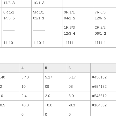
17/6
３
10/1
３
8R 1/1
5R 1/1
9R 1/1
7R 6/6
14/5
５
02/1
１
04/1
２
12/6
５
1R 3/3
2R 2/2
———-
———-
12/3
４
06/1
２
111101
111011
111111
111111
4
5
6
.40
5.40
5.17
5.17
■456132
2
10
09
08
■654132
.0
2.4
2.0
3.0
■543612
0.5
+0.0
+0.0
-0.3
■164532
0
0
0