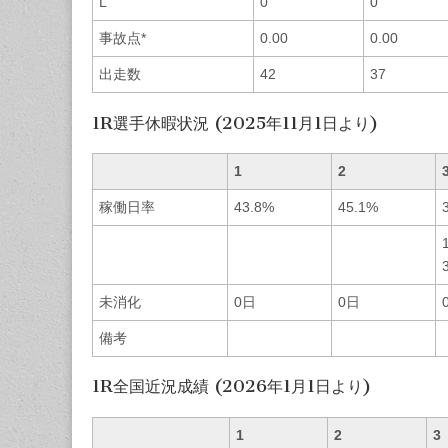
L
0
0
事故点*
0.00
0.00
出走数
42
37
1R選手休暇状況 (2025年11月1日より)
1
2
稼働日率
43.8%
45.1%
未消化
0日
0日
備考
1R全国近況成績 (2026年1月1日より)
1
2
3