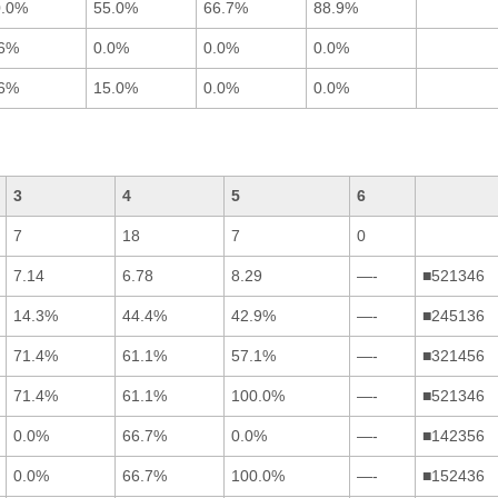
0.0%
55.0%
66.7%
88.9%
.6%
0.0%
0.0%
0.0%
.6%
15.0%
0.0%
0.0%
3
4
5
6
7
18
7
0
7.14
6.78
8.29
—-
■521346
14.3%
44.4%
42.9%
—-
■245136
71.4%
61.1%
57.1%
—-
■321456
71.4%
61.1%
100.0%
—-
■521346
0.0%
66.7%
0.0%
—-
■142356
0.0%
66.7%
100.0%
—-
■152436