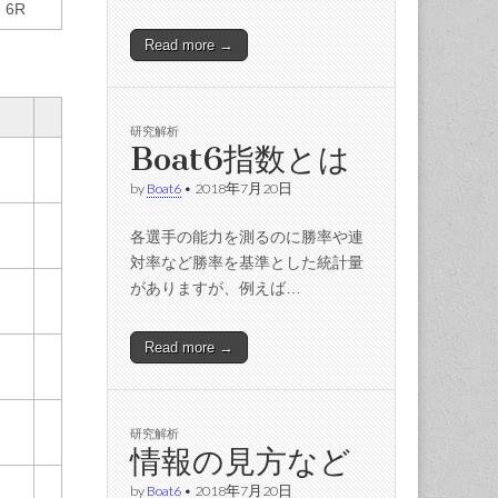
6R
Read more →
研究解析
Boat6指数とは
by
Boat6
•
2018年7月20日
各選手の能力を測るのに勝率や連
対率など勝率を基準とした統計量
がありますが、例えば…
Read more →
研究解析
情報の見方など
by
Boat6
•
2018年7月20日