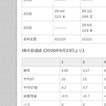
2R 4/4
8R 2/2
4日前
11/3
４
19/6
２
2R 6/5
4日前
———-
12/4
６
各枠走数
011210
111111
1R今節成績 (2026年6月23日より)
1
2
3
勝率
4.60
4.17
4
平均ST
10
13
1
平均ST順
4.2
4.7
3
体重増減
-0.9
+0.7
+
ペラ
0
0
0