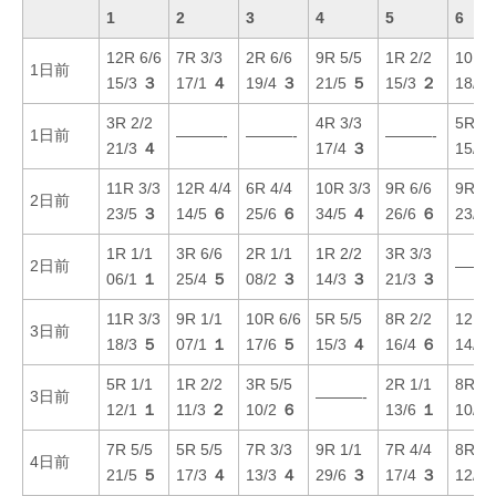
1
2
3
4
5
6
12R 6/6
7R 3/3
2R 6/6
9R 5/5
1R 2/2
10R 2
1日前
15/3
３
17/1
４
19/4
３
21/5
５
15/3
２
18/3
3R 2/2
4R 3/3
5R 1/
1日前
———-
———-
———-
21/3
４
17/4
３
15/2
11R 3/3
12R 4/4
6R 4/4
10R 3/3
9R 6/6
9R 2/
2日前
23/5
３
14/5
６
25/6
６
34/5
４
26/6
６
23/4
1R 1/1
3R 6/6
2R 1/1
1R 2/2
3R 3/3
2日前
———
06/1
１
25/4
５
08/2
３
14/3
３
21/3
３
11R 3/3
9R 1/1
10R 6/6
5R 5/5
8R 2/2
12R 5
3日前
18/3
５
07/1
１
17/6
５
15/3
４
16/4
６
14/3
5R 1/1
1R 2/2
3R 5/5
2R 1/1
8R 3/
3日前
———-
12/1
１
11/3
２
10/2
６
13/6
１
10/3
7R 5/5
5R 5/5
7R 3/3
9R 1/1
7R 4/4
8R 4/
4日前
21/5
５
17/3
４
13/3
４
29/6
３
17/4
３
12/1