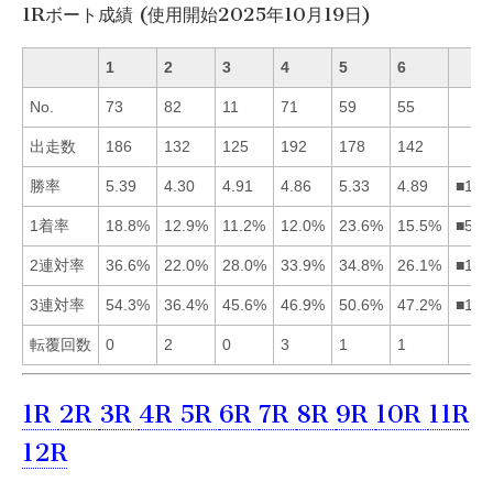
1Rボート成績 (使用開始2025年10月19日)
1
2
3
4
5
6
No.
73
82
11
71
59
55
出走数
186
132
125
192
178
142
勝率
5.39
4.30
4.91
4.86
5.33
4.89
■153
1着率
18.8%
12.9%
11.2%
12.0%
23.6%
15.5%
■516
2連対率
36.6%
22.0%
28.0%
33.9%
34.8%
26.1%
■154
3連対率
54.3%
36.4%
45.6%
46.9%
50.6%
47.2%
■156
転覆回数
0
2
0
3
1
1
1R
2R
3R
4R
5R
6R
7R
8R
9R
10R
11R
12R