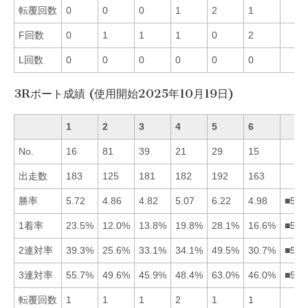
転覆回数
0
0
0
1
2
1
F回数
0
1
1
1
0
2
L回数
0
0
0
0
0
0
3Rボート成績 (使用開始2025年10月19日)
1
2
3
4
5
6
No.
16
81
39
21
29
15
出走数
183
125
181
182
192
163
勝率
5.72
4.86
4.82
5.07
6.22
4.98
■514
1着率
23.5%
12.0%
13.8%
19.8%
28.1%
16.6%
■514
2連対率
39.3%
25.6%
33.1%
34.1%
49.5%
30.7%
■514
3連対率
55.7%
49.6%
45.9%
48.4%
63.0%
46.0%
■512
転覆回数
1
1
1
2
1
1