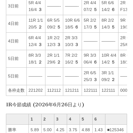
5R 4/4
2R 4/4
5R 6/6
2R 5/6
3日前
———-
———-
16/4
３
07/2
５
14/2
６
F13/1
11R 1/1
6R 5/5
10R 6/6
5R 2/2
8R 2/2
9R 5/6
4日前
20/5
２
09/2
５
18/5
６
17/3
５
14/3
５
19/3
6R 4/4
1R 2/2
2R 3/3
2R 6/6
4日前
———-
———-
12/4
３
12/3
３
10/3
３
25/6
8R 3/3
2R 1/1
7R 2/2
9R 3/3
10R 4/4
8R 6/6
5日前
18/1
２
29/6
２
16/2
５
06/4
６
14/2
５
18/1
2R 6/5
3R 1/1
5日前
———-
———-
———-
———
25/3
３
09/2
２
各枠走数
221202
112112
121211
122111
122111
00002
1R今節成績 (2026年6月26日より)
1
2
3
4
5
6
勝率
5.89
5.00
4.25
3.75
4.88
1.43
■125346