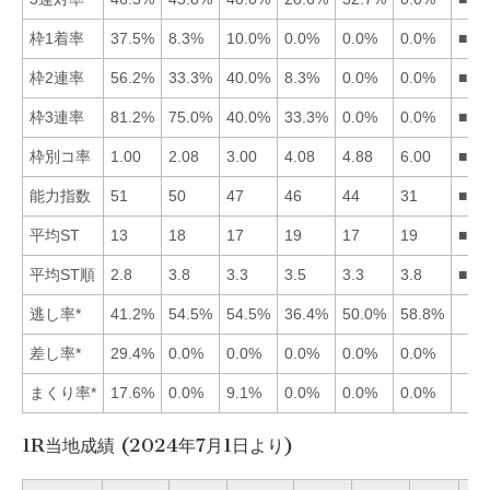
枠1着率
37.5%
8.3%
10.0%
0.0%
0.0%
0.0%
■13
枠2連率
56.2%
33.3%
40.0%
8.3%
0.0%
0.0%
■13
枠3連率
81.2%
75.0%
40.0%
33.3%
0.0%
0.0%
■12
枠別コ率
1.00
2.08
3.00
4.08
4.88
6.00
■12
能力指数
51
50
47
46
44
31
■12
平均ST
13
18
17
19
17
19
■15
平均ST順
2.8
3.8
3.3
3.5
3.3
3.8
■13
逃し率*
41.2%
54.5%
54.5%
36.4%
50.0%
58.8%
差し率*
29.4%
0.0%
0.0%
0.0%
0.0%
0.0%
まくり率*
17.6%
0.0%
9.1%
0.0%
0.0%
0.0%
1R当地成績 (2024年7月1日より)