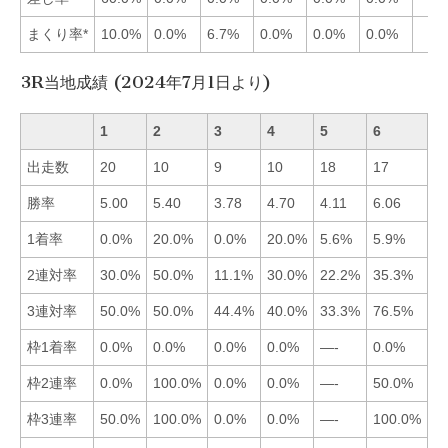
まくり率*
10.0%
0.0%
6.7%
0.0%
0.0%
0.0%
3R当地成績 (2024年7月1日より)
1
2
3
4
5
6
出走数
20
10
9
10
18
17
勝率
5.00
5.40
3.78
4.70
4.11
6.06
■
1着率
0.0%
20.0%
0.0%
20.0%
5.6%
5.9%
■
2連対率
30.0%
50.0%
11.1%
30.0%
22.2%
35.3%
■
3連対率
50.0%
50.0%
44.4%
40.0%
33.3%
76.5%
■
枠1着率
0.0%
0.0%
0.0%
0.0%
—-
0.0%
■
枠2連率
0.0%
100.0%
0.0%
0.0%
—-
50.0%
■
枠3連率
50.0%
100.0%
0.0%
0.0%
—-
100.0%
■