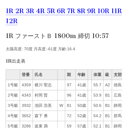
1R
2R
3R
4R
5R
6R
7R
8R
9R
10R
11R
12R
1R ファーストＢ 1800m 締切 10:57
太陽高度: 70度 月高度:-61度 月齢:16.4
1R出走表
登番
氏名
期
年齢
体重
級
支部
1号艇
4359
横川 聖志
97
41歳
55.7
A2
徳島
6
2号艇
4343
村岡 賢
96
41歳
53.9
B1
広島
2
3号艇
3932
池田 浩美
W
81
50歳
50.6
B1
静岡
1
4号艇
3652
森下 勇
72
52歳
54.2
B1
群馬
2
5号艇
3286
坂東 満
59
57歳
52.1
B1
静岡
7