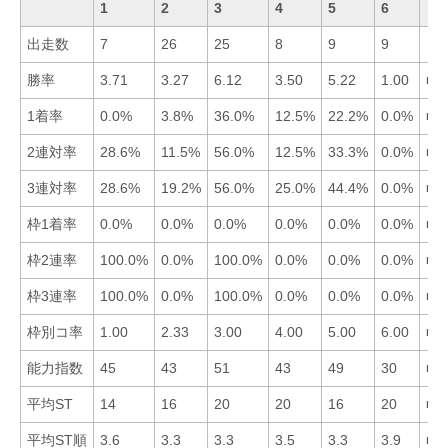
1
2
3
4
5
6
出走数
7
26
25
8
9
9
勝率
3.71
3.27
6.12
3.50
5.22
1.00
■3
1着率
0.0%
3.8%
36.0%
12.5%
22.2%
0.0%
■3
2連対率
28.6%
11.5%
56.0%
12.5%
33.3%
0.0%
■3
3連対率
28.6%
19.2%
56.0%
25.0%
44.4%
0.0%
■3
枠1着率
0.0%
0.0%
0.0%
0.0%
0.0%
0.0%
■1
枠2連率
100.0%
0.0%
100.0%
0.0%
0.0%
0.0%
■1
枠3連率
100.0%
0.0%
100.0%
0.0%
0.0%
0.0%
■1
枠別コ率
1.00
2.33
3.00
4.00
5.00
6.00
■1
能力指数
45
43
51
43
49
30
■3
平均ST
14
16
20
20
16
20
■1
平均ST順
3.6
3.3
3.3
3.5
3.3
3.9
■3