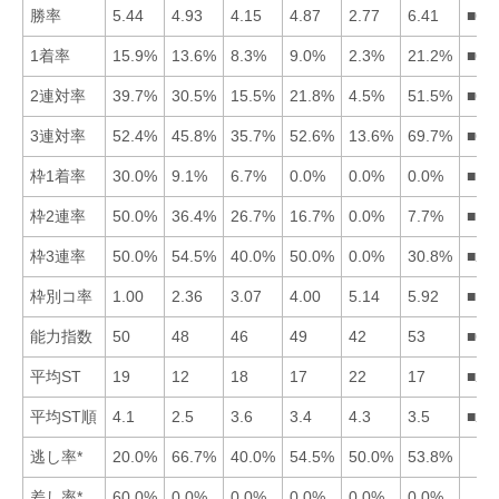
勝率
5.44
4.93
4.15
4.87
2.77
6.41
■61
1着率
15.9%
13.6%
8.3%
9.0%
2.3%
21.2%
■61
2連対率
39.7%
30.5%
15.5%
21.8%
4.5%
51.5%
■61
3連対率
52.4%
45.8%
35.7%
52.6%
13.6%
69.7%
■64
枠1着率
30.0%
9.1%
6.7%
0.0%
0.0%
0.0%
■12
枠2連率
50.0%
36.4%
26.7%
16.7%
0.0%
7.7%
■12
枠3連率
50.0%
54.5%
40.0%
50.0%
0.0%
30.8%
■21
枠別コ率
1.00
2.36
3.07
4.00
5.14
5.92
■12
能力指数
50
48
46
49
42
53
■61
平均ST
19
12
18
17
22
17
■26
平均ST順
4.1
2.5
3.6
3.4
4.3
3.5
■24
逃し率*
20.0%
66.7%
40.0%
54.5%
50.0%
53.8%
差し率*
60.0%
0.0%
0.0%
0.0%
0.0%
0.0%