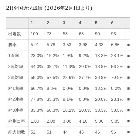
2R全国近況成績 (2026年2月1日より)
1
2
3
4
5
6
出走数
100
73
53
65
90
96
勝率
5.91
5.78
3.53
3.98
4.33
6.86
■61
1着率
23.0%
19.2%
1.9%
9.2%
13.3%
28.1%
■61
2連対率
44.0%
39.7%
11.3%
20.0%
18.9%
56.2%
■61
3連対率
58.0%
57.5%
22.6%
27.7%
38.9%
70.8%
■61
枠1着率
66.7%
8.3%
0.0%
0.0%
13.3%
0.0%
■15
枠2連率
77.8%
33.3%
9.1%
0.0%
20.0%
23.1%
■12
枠3連率
83.3%
58.3%
18.2%
10.0%
33.3%
38.5%
■12
枠別コ率
1.00
2.08
3.00
4.10
5.00
5.85
■12
能力指数
52
51
44
45
46
56
■61