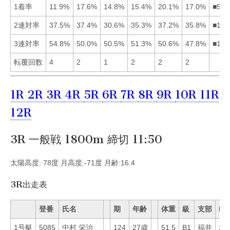
1着率
11.9%
17.6%
14.8%
15.4%
20.1%
17.0%
■526
2連対率
37.5%
37.4%
30.6%
35.3%
37.2%
35.8%
■125
3連対率
54.8%
50.0%
50.5%
51.3%
50.6%
47.8%
■145
転覆回数
4
2
1
2
2
2
1R
2R
3R
4R
5R
6R
7R
8R
9R
10R
11R
12R
3R 一般戦 1800m 締切 11:50
太陽高度: 78度 月高度:-71度 月齢:16.4
3R出走表
登番
氏名
期
年齢
体重
級
支部
Mo
1号艇
5085
中村 栄治
124
27歳
51.5
B1
福井
21