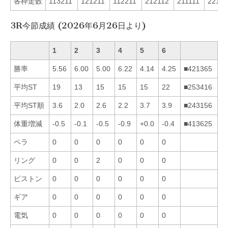
各枠走数
113211
121211
112211
212112
211111
22111
3R今節成績 (2026年6月26日より)
1
2
3
4
5
6
勝率
5.56
6.00
5.00
6.22
4.14
4.25
■421365
平均ST
19
13
15
15
15
22
■253416
平均ST順
3.6
2.0
2.6
2.2
3.7
3.9
■243156
体重増減
-0.5
-0.1
-0.5
-0.9
+0.0
-0.4
■413625
ペラ
0
0
0
0
0
0
リング
0
0
2
0
0
0
ピストン
0
0
0
0
0
0
ギア
0
0
0
0
0
0
電気
0
0
0
0
0
0