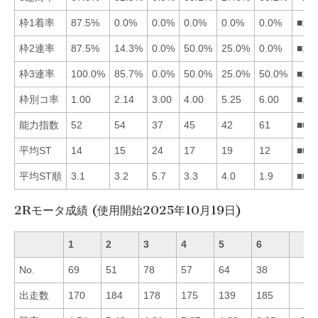
枠1着率
87.5%
0.0%
0.0%
0.0%
0.0%
0.0%
■12
枠2連率
87.5%
14.3%
0.0%
50.0%
25.0%
0.0%
■14
枠3連率
100.0%
85.7%
0.0%
50.0%
25.0%
50.0%
■12
枠別コ率
1.00
2.14
3.00
4.00
5.25
6.00
■12
能力指数
52
54
37
45
42
61
■62
平均ST
14
15
24
17
19
12
■61
平均ST順
3.1
3.2
5.7
3.3
4.0
1.9
■61
2Rモータ成績 (使用開始2025年10月19日)
1
2
3
4
5
6
No.
69
51
78
57
64
38
出走数
170
184
178
175
139
185