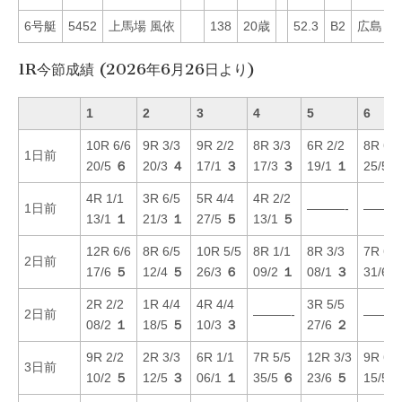
6号艇
5452
上馬場 風依
138
20歳
52.3
B2
広島
7
1R今節成績 (2026年6月26日より)
1
2
3
4
5
6
10R 6/6
9R 3/3
9R 2/2
8R 3/3
6R 2/2
8R 6/6
1日前
20/5
６
20/3
４
17/1
３
17/3
３
19/1
１
25/5
4R 1/1
3R 6/5
5R 4/4
4R 2/2
1日前
———-
———
13/1
１
21/3
１
27/5
５
13/1
５
12R 6/6
8R 6/5
10R 5/5
8R 1/1
8R 3/3
7R 6/6
2日前
17/6
５
12/4
５
26/3
６
09/2
１
08/1
３
31/6
2R 2/2
1R 4/4
4R 4/4
3R 5/5
2日前
———-
———
08/2
１
18/5
５
10/3
３
27/6
２
9R 2/2
2R 3/3
6R 1/1
7R 5/5
12R 3/3
9R 6/6
3日前
10/2
５
12/5
３
06/1
１
35/5
６
23/6
５
15/5