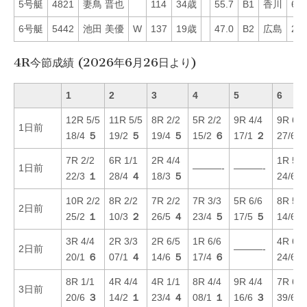
5号艇
4821
妻鳥 晋也
114
34歳
55.7
B1
香川
65
6号艇
5442
池田 美優
W
137
19歳
47.0
B2
広島
22
4R今節成績 (2026年6月26日より)
1
2
3
4
5
6
12R 5/5
11R 5/5
8R 2/2
5R 2/2
9R 4/4
9R 6/6
1日前
18/4
５
19/2
５
19/4
５
15/2
６
17/1
２
27/6
7R 2/2
6R 1/1
2R 4/4
1R 5/6
1日前
———-
———-
22/3
１
28/4
４
18/3
５
24/6
10R 2/2
8R 2/2
7R 2/2
7R 3/3
5R 6/6
8R 5/6
2日前
25/2
１
10/3
２
26/5
４
23/4
５
17/5
５
14/6
3R 4/4
2R 3/3
2R 6/5
1R 6/6
4R 6/6
2日前
———-
20/1
６
07/1
４
14/6
５
17/4
６
24/6
8R 1/1
4R 4/4
4R 1/1
8R 4/4
9R 4/4
7R 6/6
3日前
20/6
３
14/2
１
23/4
４
08/1
１
16/6
３
39/6