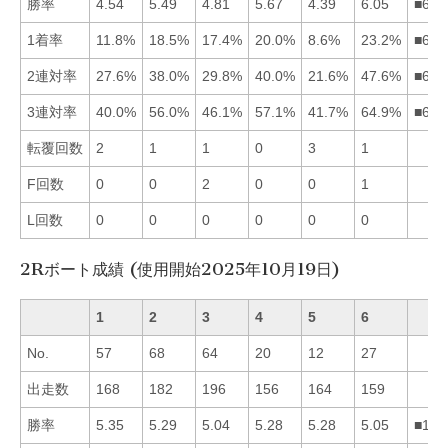
勝率
4.54
5.49
4.81
5.67
4.39
6.05
■642
1着率
11.8%
18.5%
17.4%
20.0%
8.6%
23.2%
■642
2連対率
27.6%
38.0%
29.8%
40.0%
21.6%
47.6%
■642
3連対率
40.0%
56.0%
46.1%
57.1%
41.7%
64.9%
■642
転覆回数
2
1
1
0
3
1
F回数
0
0
2
0
0
1
L回数
0
0
0
0
0
0
2Rボート成績 (使用開始2025年10月19日)
1
2
3
4
5
6
No.
57
68
64
20
12
27
出走数
168
182
196
156
164
159
勝率
5.35
5.29
5.04
5.28
5.28
5.05
■124