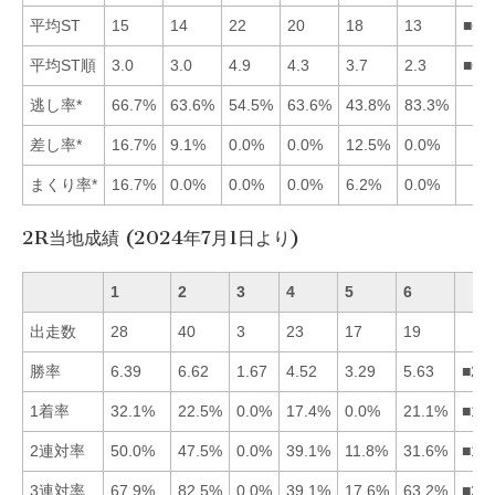
平均ST
15
14
22
20
18
13
■62
平均ST順
3.0
3.0
4.9
4.3
3.7
2.3
■62
逃し率*
66.7%
63.6%
54.5%
63.6%
43.8%
83.3%
差し率*
16.7%
9.1%
0.0%
0.0%
12.5%
0.0%
まくり率*
16.7%
0.0%
0.0%
0.0%
6.2%
0.0%
2R当地成績 (2024年7月1日より)
1
2
3
4
5
6
出走数
28
40
3
23
17
19
勝率
6.39
6.62
1.67
4.52
3.29
5.63
■21
1着率
32.1%
22.5%
0.0%
17.4%
0.0%
21.1%
■12
2連対率
50.0%
47.5%
0.0%
39.1%
11.8%
31.6%
■12
3連対率
67.9%
82.5%
0.0%
39.1%
17.6%
63.2%
■21