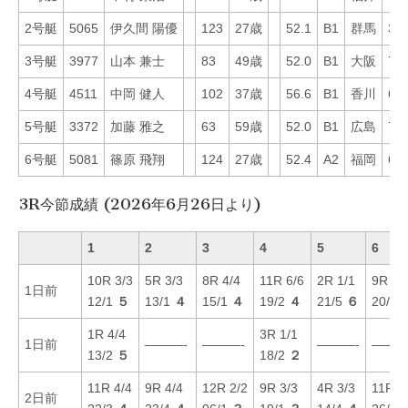
2号艇
5065
伊久間 陽優
123
27歳
52.1
B1
群馬
32
3号艇
3977
山本 兼士
83
49歳
52.0
B1
大阪
75
4号艇
4511
中岡 健人
102
37歳
56.6
B1
香川
60
5号艇
3372
加藤 雅之
63
59歳
52.0
B1
広島
76
6号艇
5081
篠原 飛翔
124
27歳
52.4
A2
福岡
68
3R今節成績 (2026年6月26日より)
1
2
3
4
5
6
10R 3/3
5R 3/3
8R 4/4
11R 6/6
2R 1/1
9R 1/
1日前
12/1
５
13/1
４
15/1
４
19/2
４
21/5
６
20/3
1R 4/4
3R 1/1
1日前
———-
———-
———-
———
13/2
５
18/2
２
11R 4/4
9R 4/4
12R 2/2
9R 3/3
4R 3/3
11R 2
2日前