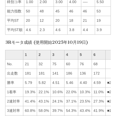
枠別コ率
1.00
2.00
3.00
4.00
—-
5.50
■
能力指数
50
48
45
46
46
53
■
平均ST
20
12
20
18
21
19
■
平均ST順
4.6
2.3
4.6
3.8
4.4
3.9
■
3Rモータ成績 (使用開始2025年10月19日)
1
2
3
4
5
6
No.
21
32
75
60
76
68
出走数
181
181
141
186
136
172
勝率
5.79
5.82
4.51
5.46
4.40
4.59
■214
1着率
19.3%
22.1%
10.6%
22.0%
10.3%
11.0%
■241
2連対率
41.4%
43.1%
24.1%
37.1%
23.5%
27.3%
■214
3連対率
60.8%
58.0%
39.7%
54.3%
43.4%
41.9%
■124