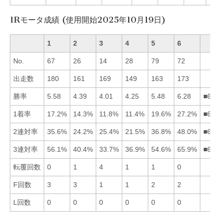
1Rモータ成績 (使用開始2025年10月19日)
1
2
3
4
5
6
No.
67
26
14
28
79
72
出走数
180
161
169
149
163
173
勝率
5.58
4.39
4.01
4.25
5.48
6.28
■615
1着率
17.2%
14.3%
11.8%
11.4%
19.6%
27.2%
■651
2連対率
35.6%
24.2%
25.4%
21.5%
36.8%
48.0%
■651
3連対率
56.1%
40.4%
33.7%
36.9%
54.6%
65.9%
■615
転覆回数
0
1
4
1
1
0
F回数
3
3
1
1
2
2
L回数
0
0
0
0
0
0