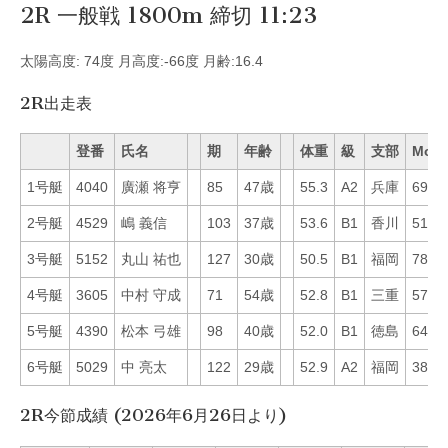
2R 一般戦 1800m 締切 11:23
太陽高度: 74度 月高度:-66度 月齢:16.4
2R出走表
登番
氏名
期
年齢
体重
級
支部
Mo
1号艇
4040
廣瀬 将亨
85
47歳
55.3
A2
兵庫
69
2号艇
4529
嶋 義信
103
37歳
53.6
B1
香川
51
3号艇
5152
丸山 祐也
127
30歳
50.5
B1
福岡
78
4号艇
3605
中村 守成
71
54歳
52.8
B1
三重
57
5号艇
4390
松本 弓雄
98
40歳
52.0
B1
徳島
64
6号艇
5029
中 亮太
122
29歳
52.9
A2
福岡
38
2R今節成績 (2026年6月26日より)