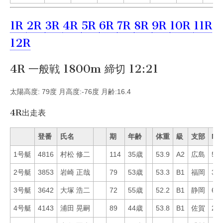
1R
2R
3R
4R
5R
6R
7R
8R
9R
10R
11R
12R
4R 一般戦 1800m 締切 12:21
太陽高度: 79度 月高度:-76度 月齢:16.4
4R出走表
登番
氏名
期
年齢
体重
級
支部
Mo
1号艇
4816
村松 修二
114
35歳
53.9
A2
広島
58
2号艇
3853
岩崎 正哉
79
53歳
53.3
B1
福岡
39
3号艇
3642
大塚 浩二
72
55歳
52.2
B1
静岡
61
4号艇
4143
浦田 晃嗣
89
44歳
53.8
B1
佐賀
29