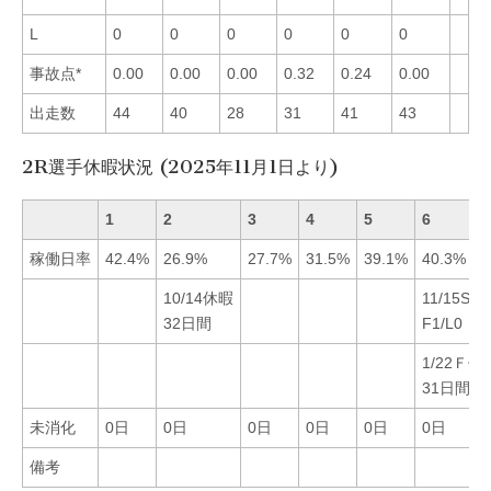
L
0
0
0
0
0
0
事故点*
0.00
0.00
0.00
0.32
0.24
0.00
出走数
44
40
28
31
41
43
2R選手休暇状況 (2025年11月1日より)
1
2
3
4
5
6
稼働日率
42.4%
26.9%
27.7%
31.5%
39.1%
40.3%
10/14休暇
11/15ST
32日間
F1/L0
1/22Ｆ休
31日間
未消化
0日
0日
0日
0日
0日
0日
備考