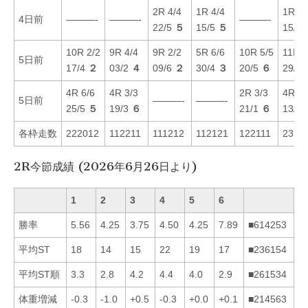
2R 4/4
1R 4/4
1R 1/
4日前
———-
———-
———-
22/5
５
15/5
５
15/5
10R 2/2
9R 4/4
9R 2/2
5R 6/6
10R 5/5
11R 6
5日前
17/4
２
03/2
４
09/6
２
30/4
３
20/5
６
29/4
4R 6/6
4R 3/3
2R 3/3
4R 2/
5日前
———-
———-
25/5
５
19/3
６
21/1
６
13/1
各枠走数
222012
112211
111212
112121
122111
2311
2R今節成績 (2026年6月26日より)
1
2
3
4
5
6
勝率
5.56
4.25
3.75
4.50
4.25
7.89
■614253
平均ST
18
14
15
22
19
17
■236154
平均ST順
3.3
2.8
4.2
4.4
4.0
2.9
■261534
体重増減
-0.3
-1.0
+0.5
-0.3
+0.0
+0.1
■214563