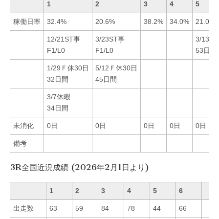
1
2
3
4
5
稼働日率
32.4%
20.6%
38.2%
34.0%
21.0%
12/21ST事
3/23ST事
3/13休
F1/L0
F1/L0
53日間
1/29Ｆ休30日
5/12Ｆ休30日
32日間
45日間
3/7休暇
34日間
未消化
0日
0日
0日
0日
0日
備考
3R全国近況成績 (2026年2月1日より)
1
2
3
4
5
6
出走数
63
59
84
78
44
66