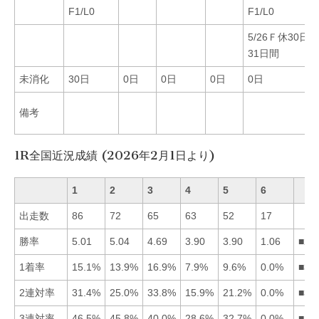
F1/L0
F1/L0
5/26Ｆ休30日
31日間
未消化
30日
0日
0日
0日
0日
備考
1R全国近況成績 (2026年2月1日より)
1
2
3
4
5
6
出走数
86
72
65
63
52
17
勝率
5.01
5.04
4.69
3.90
3.90
1.06
■21
1着率
15.1%
13.9%
16.9%
7.9%
9.6%
0.0%
■31
2連対率
31.4%
25.0%
33.8%
15.9%
21.2%
0.0%
■31
3連対率
46.5%
45.8%
40.0%
28.6%
32.7%
0.0%
■12