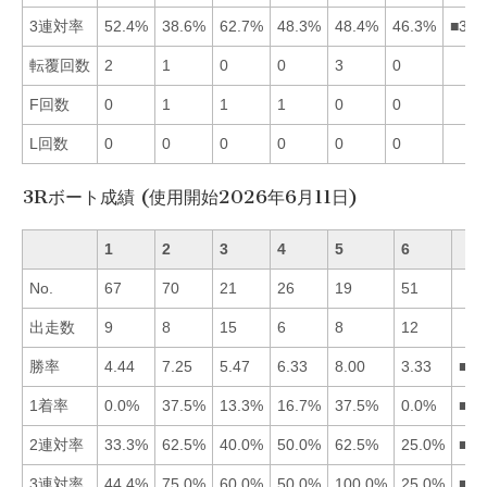
3連対率
52.4%
38.6%
62.7%
48.3%
48.4%
46.3%
■315
転覆回数
2
1
0
0
3
0
F回数
0
1
1
1
0
0
L回数
0
0
0
0
0
0
3Rボート成績 (使用開始2026年6月11日)
1
2
3
4
5
6
No.
67
70
21
26
19
51
出走数
9
8
15
6
8
12
勝率
4.44
7.25
5.47
6.33
8.00
3.33
■52
1着率
0.0%
37.5%
13.3%
16.7%
37.5%
0.0%
■25
2連対率
33.3%
62.5%
40.0%
50.0%
62.5%
25.0%
■25
3連対率
44.4%
75.0%
60.0%
50.0%
100.0%
25.0%
■52