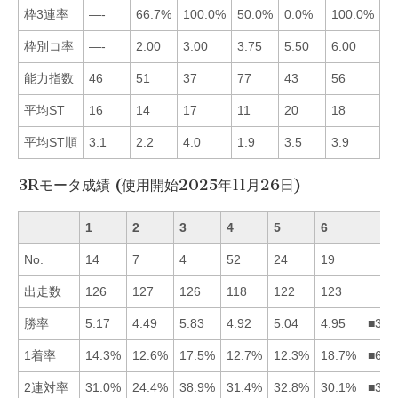
枠3連率
—-
66.7%
100.0%
50.0%
0.0%
100.0%
■
枠別コ率
—-
2.00
3.00
3.75
5.50
6.00
■
能力指数
46
51
37
77
43
56
■
平均ST
16
14
17
11
20
18
■
平均ST順
3.1
2.2
4.0
1.9
3.5
3.9
■
3Rモータ成績 (使用開始2025年11月26日)
1
2
3
4
5
6
No.
14
7
4
52
24
19
出走数
126
127
126
118
122
123
勝率
5.17
4.49
5.83
4.92
5.04
4.95
■315
1着率
14.3%
12.6%
17.5%
12.7%
12.3%
18.7%
■631
2連対率
31.0%
24.4%
38.9%
31.4%
32.8%
30.1%
■354