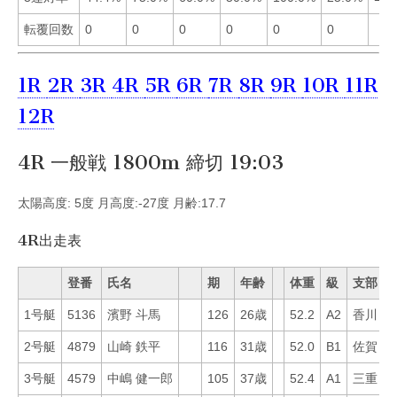
転覆回数
0
0
0
0
0
0
1R
2R
3R
4R
5R
6R
7R
8R
9R
10R
11R
12R
4R 一般戦 1800m 締切 19:03
太陽高度: 5度 月高度:-27度 月齢:17.7
4R出走表
登番
氏名
期
年齢
体重
級
支部
1号艇
5136
濱野 斗馬
126
26歳
52.2
A2
香川
1
2号艇
4879
山崎 鉄平
116
31歳
52.0
B1
佐賀
3
3号艇
4579
中嶋 健一郎
105
37歳
52.4
A1
三重
6