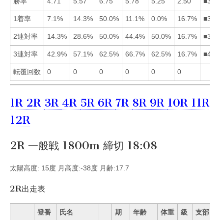
勝率
4.71
5.57
6.75
5.78
5.25
2.50
■342
1着率
7.1%
14.3%
50.0%
11.1%
0.0%
16.7%
■362
2連対率
14.3%
28.6%
50.0%
44.4%
50.0%
16.7%
■354
3連対率
42.9%
57.1%
62.5%
66.7%
62.5%
16.7%
■435
転覆回数
0
0
0
0
0
0
1R
2R
3R
4R
5R
6R
7R
8R
9R
10R
11R
12R
2R 一般戦 1800m 締切 18:08
太陽高度: 15度 月高度:-38度 月齢:17.7
2R出走表
登番
氏名
期
年齢
体重
級
支部