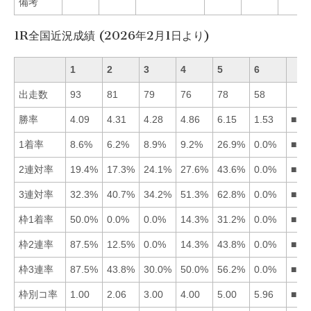
備考
1R全国近況成績 (2026年2月1日より)
1
2
3
4
5
6
出走数
93
81
79
76
78
58
勝率
4.09
4.31
4.28
4.86
6.15
1.53
■54
1着率
8.6%
6.2%
8.9%
9.2%
26.9%
0.0%
■54
2連対率
19.4%
17.3%
24.1%
27.6%
43.6%
0.0%
■54
3連対率
32.3%
40.7%
34.2%
51.3%
62.8%
0.0%
■54
枠1着率
50.0%
0.0%
0.0%
14.3%
31.2%
0.0%
■15
枠2連率
87.5%
12.5%
0.0%
14.3%
43.8%
0.0%
■15
枠3連率
87.5%
43.8%
30.0%
50.0%
56.2%
0.0%
■15
枠別コ率
1.00
2.06
3.00
4.00
5.00
5.96
■12