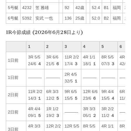
5号艇
4232
笠 雅雄
92
42歳
52.4
B1
福岡
27
6号艇
5392
安武 一也
136
25歳
52.0
B2
福岡
16
1R今節成績 (2026年6月28日より)
1
2
3
4
5
6
3R 5/5
3R 6/6
11R 2/2
4R 1/1
8R 5/5
4R 6/
1日前
24/6
４
21/5
６
17/4
３
18/1
１
07/3
３
42/6
2R 4/5
1日前
———-
———-
———-
———-
———
32/5
１
11R 2/2
6R 3/3
9R 6/5
12R 6/6
9R 4/4
6R 4/
2日前
14/3
１
12/2
５
15/5
５
23/6
６
15/5
４
11/1
4R 4/4
1R 1/2
3R 3/3
3R 2/2
2日前
———-
———
09/1
５
19/2
３
05/1
２
11/2
４
4R 3/3
12R 2/2
12R 5/5
8R 5/5
4R 1/1
8R 6/
3日前