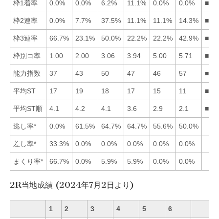
枠1着率
0.0%
0.0%
6.2%
11.1%
0.0%
0.0%
■43
枠2連率
0.0%
7.7%
37.5%
11.1%
11.1%
14.3%
■36
枠3連率
66.7%
23.1%
50.0%
22.2%
22.2%
42.9%
■13
枠別コ率
1.00
2.00
3.06
3.94
5.00
5.71
■12
能力指数
37
43
50
47
46
57
■63
平均ST
17
19
18
17
15
11
■65
平均ST順
4.1
4.2
4.1
3.6
2.9
2.1
■65
逃し率*
0.0%
61.5%
64.7%
64.7%
55.6%
50.0%
差し率*
33.3%
0.0%
0.0%
0.0%
0.0%
0.0%
まくり率*
66.7%
0.0%
5.9%
5.9%
0.0%
0.0%
2R当地成績 (2024年7月2日より)
1
2
3
4
5
6