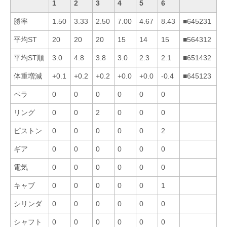
1
2
3
4
5
6
勝率
1.50
3.33
2.50
7.00
4.67
8.43
■645231
平均ST
20
20
20
15
14
15
■564312
平均ST順
3.0
4.8
3.8
3.0
2.3
2.1
■651432
体重増減
+0.1
+0.2
+0.2
+0.0
+0.0
-0.4
■645123
ペラ
0
0
0
0
0
0
リング
0
0
2
0
0
0
ピストン
0
0
0
0
0
2
ギア
0
0
0
0
0
0
電気
0
0
0
0
0
0
キャブ
0
0
0
0
0
1
シリンダ
0
0
0
0
0
0
シャフト
0
0
0
0
0
0