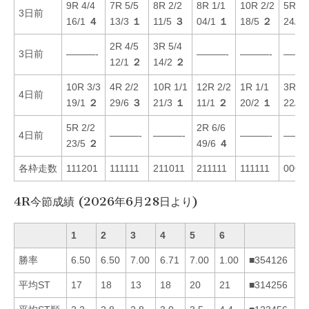
9R 4/4
7R 5/5
8R 2/2
8R 1/1
10R 2/2
5R 6/
3日前
16/1
４
13/3
１
11/5
３
04/1
１
18/5
２
24/6
2R 4/5
3R 5/4
3日前
———-
———-
———-
———
12/1
２
14/2
２
10R 3/3
4R 2/2
10R 1/1
12R 2/2
1R 1/1
3R 6/
4日前
19/1
２
29/6
３
21/3
１
11/1
２
20/2
１
22/5
5R 2/2
2R 6/6
4日前
———-
———-
———-
———
23/5
２
49/6
４
各枠走数
111201
111111
211011
211111
111111
0000
4R今節成績 (2026年6月28日より)
1
2
3
4
5
6
勝率
6.50
6.50
7.00
6.71
7.00
1.00
■354126
平均ST
17
18
13
18
20
21
■314256