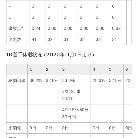
F
0
0
0
0
0
0
L
0
0
0
0
0
0
事故点*
0.24
0.00
0.00
0.00
0.00
0.32
出走数
41
39
31
38
33
31
1R選手休暇状況 (2025年11月1日より)
1
2
3
4
5
6
稼働日率
36.2%
32.5%
33.8%
28.3%
32.5%
22.1%
2/24ST事
F1/L0
4/12Ｆ休30日
33日間
未消化
0日
0日
0日
0日
0日
0日