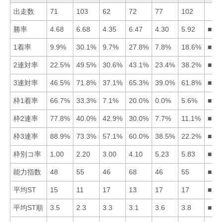
出走数
71
103
62
72
77
102
勝率
4.68
6.68
4.35
6.47
4.30
5.92
■24
1着率
9.9%
30.1%
9.7%
27.8%
7.8%
18.6%
■24
2連対率
22.5%
49.5%
30.6%
43.1%
23.4%
38.2%
■24
3連対率
46.5%
71.8%
37.1%
65.3%
39.0%
61.8%
■24
枠1着率
66.7%
33.3%
7.1%
20.0%
0.0%
5.6%
■12
枠2連率
77.8%
40.0%
42.9%
30.0%
7.7%
11.1%
■13
枠3連率
88.9%
73.3%
57.1%
60.0%
38.5%
22.2%
■12
枠別コ率
1.00
2.20
3.00
4.10
5.23
5.83
■12
能力指数
48
55
46
68
46
55
■42
平均ST
15
11
17
13
17
17
■24
平均ST順
3.5
2.3
3.3
3.1
3.6
3.8
■24