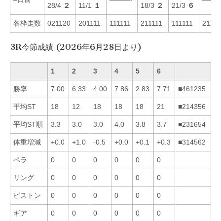
28/4
２
11/1
１
18/3
２
21/3
６
各枠走数
021120
201111
111111
211111
111111
2121
3R今節成績 (2026年6月28日より)
1
2
3
4
5
6
勝率
7.00
6.33
4.00
7.86
2.83
7.71
■461235
平均ST
18
12
18
18
18
21
■214356
平均ST順
3.3
3.0
3.0
4.0
3.8
3.7
■231654
体重増減
+0.0
+1.0
-0.5
+0.0
+0.1
+0.3
■314562
ペラ
0
0
0
0
0
0
リング
0
0
0
0
0
0
ピストン
0
0
0
0
0
0
ギア
0
0
0
0
0
0