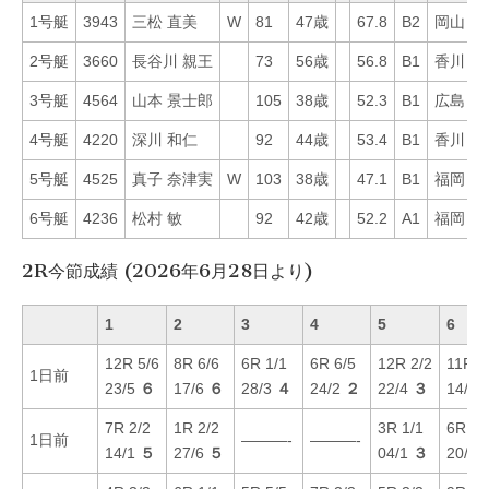
1号艇
3943
三松 直美
W
81
47歳
67.8
B2
岡山
4
2号艇
3660
長谷川 親王
73
56歳
56.8
B1
香川
3
3号艇
4564
山本 景士郎
105
38歳
52.3
B1
広島
4
4号艇
4220
深川 和仁
92
44歳
53.4
B1
香川
3
5号艇
4525
真子 奈津実
W
103
38歳
47.1
B1
福岡
1
6号艇
4236
松村 敏
92
42歳
52.2
A1
福岡
1
2R今節成績 (2026年6月28日より)
1
2
3
4
5
6
12R 5/6
8R 6/6
6R 1/1
6R 6/5
12R 2/2
11R 3
1日前
23/5
６
17/6
６
28/3
４
24/2
２
22/4
３
14/1
7R 2/2
1R 2/2
3R 1/1
6R 4/
1日前
———-
———-
14/1
５
27/6
５
04/1
３
20/1