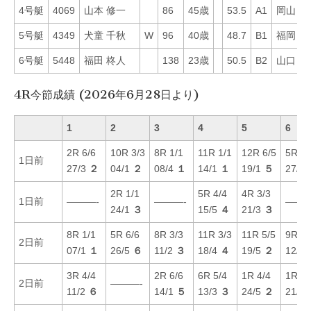
4号艇
4069
山本 修一
86
45歳
53.5
A1
岡山
5
5号艇
4349
犬童 千秋
W
96
40歳
48.7
B1
福岡
6
6号艇
5448
福田 柊人
138
23歳
50.5
B2
山口
6
4R今節成績 (2026年6月28日より)
1
2
3
4
5
6
2R 6/6
10R 3/3
8R 1/1
11R 1/1
12R 6/5
5R 6/
1日前
27/3
２
04/1
２
08/4
１
14/1
１
19/1
５
27/6
2R 1/1
5R 4/4
4R 3/3
1日前
———-
———-
———
24/1
３
15/5
４
21/3
３
8R 1/1
5R 6/6
8R 3/3
11R 3/3
11R 5/5
9R 5/
2日前
07/1
１
26/5
６
11/2
３
18/4
４
19/5
２
12/1
3R 4/4
2R 6/6
6R 5/4
1R 4/4
1R 6/
2日前
———-
11/2
６
14/1
５
13/3
３
24/5
２
21/4