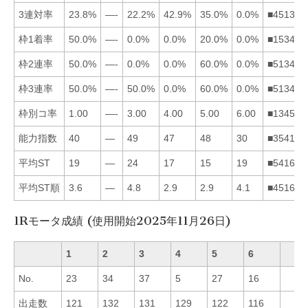
3連対率
23.8%
—-
22.2%
42.9%
35.0%
0.0%
■451362
枠1着率
50.0%
—-
0.0%
0.0%
20.0%
0.0%
■153462
枠2連率
50.0%
—-
0.0%
0.0%
60.0%
0.0%
■513462
枠3連率
50.0%
—-
50.0%
0.0%
60.0%
0.0%
■513462
枠別コ率
1.00
—-
3.00
4.00
5.00
6.00
■134562
能力指数
40
—
49
47
48
30
■354162
平均ST
19
—
24
17
15
19
■541632
平均ST順
3.6
—
4.8
2.9
2.9
4.1
■451632
1Rモータ成績 (使用開始2025年11月26日)
1
2
3
4
5
6
No.
23
34
37
5
27
16
出走数
121
132
131
129
122
116