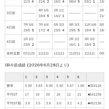
11/3
４
21/6
２
16/2
４
08/4
５
03/1
１
13/6
4R 5/5
2R 1/1
2R 5/
3日前
———-
———-
———-
18/4
５
14/2
１
21/5
7R 5/6
7R 4/4
5R 3/3
9R 3/3
11R 6/6
5R 6/
4日前
19/5
５
17/2
４
23/5
４
29/5
５
18/4
５
18/3
1R 2/2
2R 2/2
3R 3/3
4日前
———-
———-
———
23/5
２
16/1
１
18/4
２
各枠走数
021120
111111
111111
112011
111111
0001
1R今節成績 (2026年6月28日より)
1
2
3
4
5
6
勝率
5.00
3.83
6.00
5.50
5.67
1.00
■354126
平均ST
17
18
20
16
12
21
■541236
平均ST順
3.8
3.5
3.8
3.0
3.2
4.2
■452136