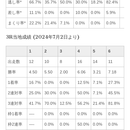
逃し率*
66.7%
35.7%
50.0%
30.0%
18.2%
82.4%
差し率*
11.1%
0.0%
0.0%
10.0%
0.0%
5.9%
まくり率*
22.2%
21.4%
7.1%
0.0%
0.0%
0.0%
3R当地成績 (2024年7月2日より)
1
2
3
4
5
6
出走数
12
10
8
16
14
11
勝率
4.50
5.50
2.00
6.06
3.21
7.18
■
1着率
16.7%
0.0%
0.0%
12.5%
7.1%
27.3%
■
2連対率
25.0%
30.0%
0.0%
50.0%
7.1%
45.5%
■
3連対率
41.7%
70.0%
12.5%
56.2%
21.4%
81.8%
■
枠1着率
—-
0.0%
0.0%
0.0%
0.0%
0.0%
■
枠2連率
—-
0.0%
0.0%
50.0%
0.0%
0.0%
■