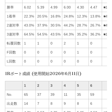
勝率
6.02
5.39
4.99
6.00
4.30
4.47
■142
1着率
22.3%
20.5%
16.8%
24.8%
12.3%
13.8%
■412
2連対率
43.0%
37.9%
30.5%
44.2%
28.7%
26.7%
■412
3連対率
64.5%
54.5%
43.5%
64.3%
35.2%
36.2%
■142
転覆回数
1
1
0
2
1
0
F回数
0
0
0
0
1
0
L回数
0
0
0
0
0
0
1Rボート成績 (使用開始2026年6月11日)
1
2
3
4
5
6
No.
65
37
39
11
35
59
出走数
14
7
8
9
8
6