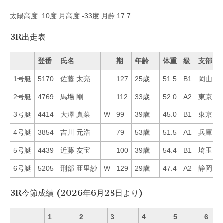
太陽高度: 10度 月高度:-33度 月齢:17.7
3R出走表
登番
氏名
期
年齢
体重
級
支部
1号艇
5170
佐藤 太亮
127
25歳
51.5
B1
岡山
1
2号艇
4769
馬場 剛
112
33歳
52.0
A2
東京
7
3号艇
4414
大澤 真菜
W
99
39歳
45.0
B1
東京
4
4号艇
3854
吉川 元浩
79
53歳
51.5
A1
兵庫
5
5号艇
4439
近藤 友宝
100
39歳
54.4
B1
埼玉
2
6号艇
5205
刑部 亜里紗
W
129
29歳
47.4
A2
静岡
1
3R今節成績 (2026年6月28日より)
1
2
3
4
5
6