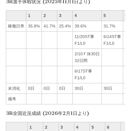
3R選手休暇状況 (2025年11月1日より)
1
2
3
4
5
6
稼働日率
35.8%
41.7%
25.4%
39.6%
31.7%
37
11/20ST事
6/14ST事
F1/L0
F1/L0
2/10Ｆ休30日
32日間
6/17ST事
F1/L0
未消化
0日
0日
0日
30日
30日
0
備考
3R全国近況成績 (2026年2月1日より)
1
2
3
4
5
6