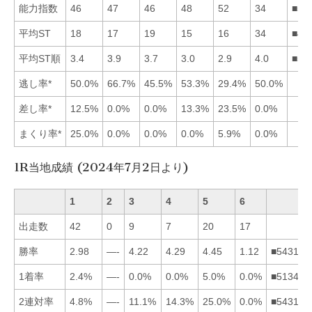
能力指数
46
47
46
48
52
34
■54
平均ST
18
17
19
15
16
34
■45
平均ST順
3.4
3.9
3.7
3.0
2.9
4.0
■54
逃し率*
50.0%
66.7%
45.5%
53.3%
29.4%
50.0%
差し率*
12.5%
0.0%
0.0%
13.3%
23.5%
0.0%
まくり率*
25.0%
0.0%
0.0%
0.0%
5.9%
0.0%
1R当地成績 (2024年7月2日より)
1
2
3
4
5
6
出走数
42
0
9
7
20
17
勝率
2.98
—-
4.22
4.29
4.45
1.12
■543162
1着率
2.4%
—-
0.0%
0.0%
5.0%
0.0%
■513462
2連対率
4.8%
—-
11.1%
14.3%
25.0%
0.0%
■543162