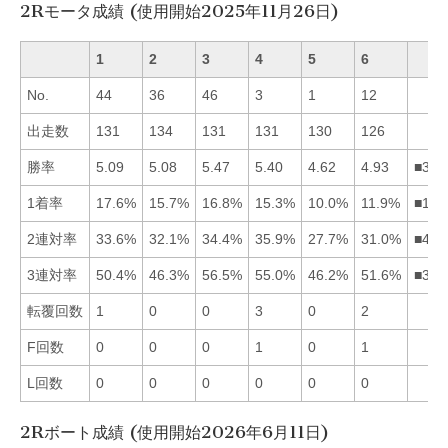
2Rモータ成績 (使用開始2025年11月26日)
1
2
3
4
5
6
No.
44
36
46
3
1
12
出走数
131
134
131
131
130
126
勝率
5.09
5.08
5.47
5.40
4.62
4.93
■341
1着率
17.6%
15.7%
16.8%
15.3%
10.0%
11.9%
■132
2連対率
33.6%
32.1%
34.4%
35.9%
27.7%
31.0%
■431
3連対率
50.4%
46.3%
56.5%
55.0%
46.2%
51.6%
■346
転覆回数
1
0
0
3
0
2
F回数
0
0
0
1
0
1
L回数
0
0
0
0
0
0
2Rボート成績 (使用開始2026年6月11日)