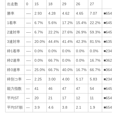
出走数
0
15
18
29
26
27
勝率
—-
2.93
4.28
4.62
4.65
7.07
■65432
1着率
—-
6.7%
5.6%
17.2%
15.4%
22.2%
■64523
2連対率
—-
6.7%
22.2%
27.6%
26.9%
59.3%
■64532
3連対率
—-
20.0%
44.4%
41.4%
42.3%
81.5%
■63542
枠1着率
—-
0.0%
0.0%
0.0%
0.0%
0.0%
■23456
枠2連率
—-
0.0%
66.7%
0.0%
0.0%
16.7%
■36245
枠3連率
—-
25.0%
66.7%
40.0%
16.7%
66.7%
■36425
枠別コ率
—-
2.25
3.00
4.00
5.17
5.83
■23456
能力指数
—
41
46
47
47
54
■64532
平均ST
—
20
21
17
12
11
■65423
平均ST順
—
3.9
4.6
3.8
2.1
1.9
■65423