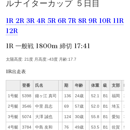
ルナイターカップ ５日目
1R
2R
3R
4R
5R
6R
7R
8R
9R
10R
11R
12R
1R 一般戦 1800m 締切 17:41
太陽高度: 21度 月高度:-43度 月齢:17.7
1R出走表
登番
氏名
期
年齢
体重
級
支部
Mo
1号艇
5398
鐘ヶ江 真司
136
24歳
52.1
B1
福岡
23
2号艇
3546
中里 昌志
69
57歳
52.0
B1
埼玉
34
3号艇
5074
大澤 誠也
124
30歳
55.8
B1
愛知
37
4号艇
3784
中島 友和
76
49歳
53.5
B1
佐賀
5