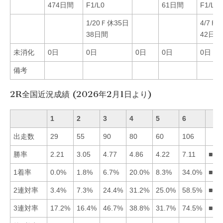
474日間
F1/L0
61日間
F1/L0
1/20Ｆ休35日
4/7Ｆ
38日間
42日間
未消化
0日
0日
0日
0日
0日
備考
2R全国近況成績 (2026年2月1日より)
1
2
3
4
5
6
出走数
29
55
90
80
60
106
勝率
2.21
3.05
4.77
4.86
4.22
7.11
■64
1着率
0.0%
1.8%
6.7%
20.0%
8.3%
34.0%
■64
2連対率
3.4%
7.3%
24.4%
31.2%
25.0%
58.5%
■64
3連対率
17.2%
16.4%
46.7%
38.8%
31.7%
74.5%
■63