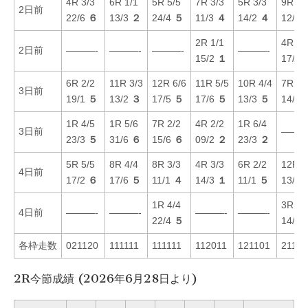
4R 3/3
6R 1/1
5R 5/5
7R 3/3
5R 3/3
9R 1/
2日前
22/6
６
13/3
２
24/4
５
11/3
４
14/2
４
12/1
2R 1/1
4R 5/
2日前
———-
———-
———-
———-
15/2
１
17/4
6R 2/2
11R 3/3
12R 6/6
11R 5/5
10R 4/4
7R 6/
3日前
19/1
５
13/2
３
17/5
５
17/6
５
13/3
５
14/4
1R 4/5
1R 5/6
7R 2/2
4R 2/2
1R 6/4
3日前
———
23/3
５
31/6
６
15/6
６
09/2
２
23/3
２
5R 5/5
8R 4/4
8R 3/3
4R 3/3
6R 2/2
12R 1
4日前
17/2
６
17/6
５
11/1
４
14/3
１
11/1
５
13/2
1R 4/4
3R 2/
4日前
———-
———-
———-
———-
22/4
５
14/2
各枠走数
021120
111111
111111
112011
121101
21111
2R今節成績 (2026年6月28日より)