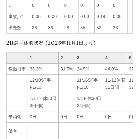
L
0
0
0
0
0
0
事故点*
0.00
0.00
0.00
0.00
0.19
0.00
出走数
36
36
28
55
52
26
2R選手休暇状況 (2025年11月1日より)
1
2
3
4
5
稼働日率
33.2%
31.5%
24.5%
44.0%
37.8
12/10ST事
11/16ST事
11/12休暇
11/
F1/L0
F1/L0
31日間
32
1/17Ｆ休30日
1/1Ｆ休30日
35日間
34日間
未消化
0日
0日
0日
0日
0日
備考