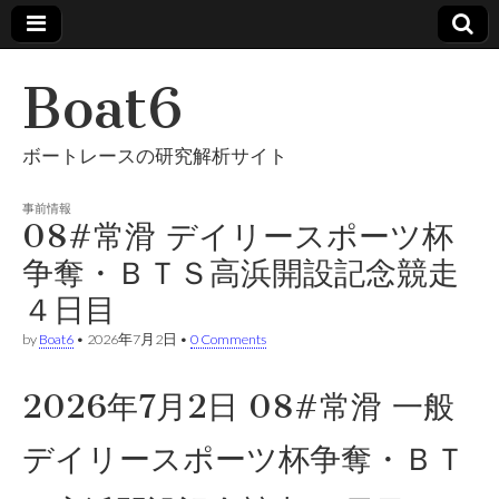
Boat6
ボートレースの研究解析サイト
事前情報
08#常滑 デイリースポーツ杯
争奪・ＢＴＳ高浜開設記念競走
４日目
by
Boat6
•
2026年7月2日
•
0 Comments
2026年7月2日 08#常滑 一般
デイリースポーツ杯争奪・ＢＴ