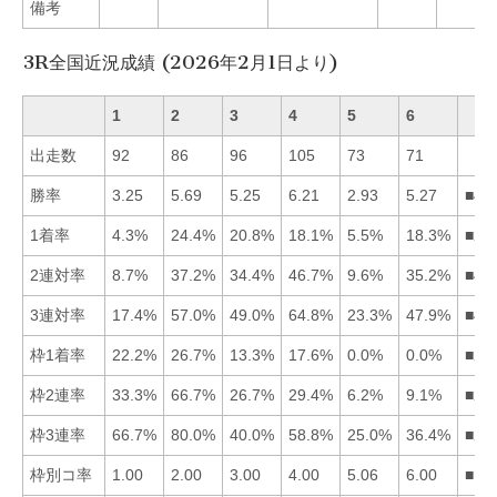
備考
3R全国近況成績 (2026年2月1日より)
1
2
3
4
5
6
出走数
92
86
96
105
73
71
勝率
3.25
5.69
5.25
6.21
2.93
5.27
■42
1着率
4.3%
24.4%
20.8%
18.1%
5.5%
18.3%
■23
2連対率
8.7%
37.2%
34.4%
46.7%
9.6%
35.2%
■42
3連対率
17.4%
57.0%
49.0%
64.8%
23.3%
47.9%
■42
枠1着率
22.2%
26.7%
13.3%
17.6%
0.0%
0.0%
■21
枠2連率
33.3%
66.7%
26.7%
29.4%
6.2%
9.1%
■21
枠3連率
66.7%
80.0%
40.0%
58.8%
25.0%
36.4%
■21
枠別コ率
1.00
2.00
3.00
4.00
5.06
6.00
■12