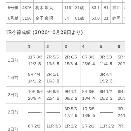
5号艇
4876
梅木 敬太
116
31歳
53.1
B1
福井
31
6号艇
3156
金子 良昭
54
61歳
53.0
B1
静岡
53
1R今節成績 (2026年6月29日より)
1
2
3
4
5
6
11R 3/3
7R 5/5
2R 6/5
6R 3/3
9R 3/3
5R 5/5
1日前
12/2
５
13/3
５
15/3
４
25/6
４
11/4
５
20/6
5R 4/4
2R 1/1
3R 4/4
1日前
———-
———-
———
14/1
２
16/5
２
19/2
３
10R 6/6
5R 6/6
9R 1/1
8R 6/6
8R 1/2
8R 4/4
2日前
20/5
４
22/4
５
08/2
２
18/4
４
15/2
３
20/5
3R 5/5
1R 5/5
3R 2/2
2日前
———-
———-
———-
17/2
５
18/5
５
24/6
8R 2/2
11R 3/3
1R 2/2
2R 2/2
11R 2/2
7R 1/1
3日前