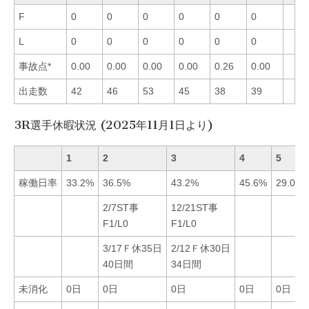
F
0
0
0
0
0
0
L
0
0
0
0
0
0
事故点*
0.00
0.00
0.00
0.00
0.26
0.00
出走数
42
46
53
45
38
39
3R選手休暇状況 (2025年11月1日より)
1
2
3
4
5
稼働日率
33.2%
36.5%
43.2%
45.6%
29.0%
2/7ST事
12/21ST事
F1/L0
F1/L0
3/17Ｆ休35日
2/12Ｆ休30日
40日間
34日間
未消化
0日
0日
0日
0日
0日