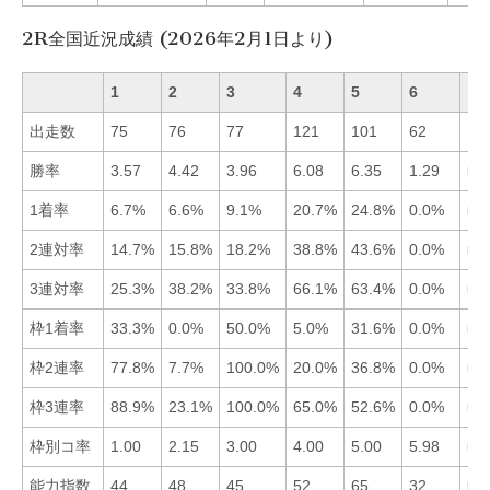
2R全国近況成績 (2026年2月1日より)
1
2
3
4
5
6
出走数
75
76
77
121
101
62
勝率
3.57
4.42
3.96
6.08
6.35
1.29
■5
1着率
6.7%
6.6%
9.1%
20.7%
24.8%
0.0%
■5
2連対率
14.7%
15.8%
18.2%
38.8%
43.6%
0.0%
■5
3連対率
25.3%
38.2%
33.8%
66.1%
63.4%
0.0%
■4
枠1着率
33.3%
0.0%
50.0%
5.0%
31.6%
0.0%
■3
枠2連率
77.8%
7.7%
100.0%
20.0%
36.8%
0.0%
■3
枠3連率
88.9%
23.1%
100.0%
65.0%
52.6%
0.0%
■3
枠別コ率
1.00
2.15
3.00
4.00
5.00
5.98
■1
能力指数
44
48
45
52
65
32
■5