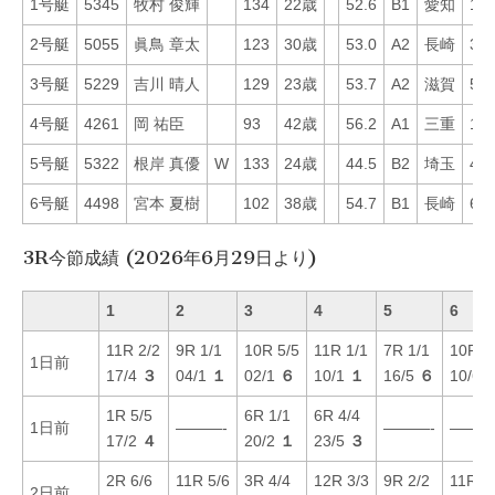
1号艇
5345
牧村 俊輝
134
22歳
52.6
B1
愛知
19
2号艇
5055
眞鳥 章太
123
30歳
53.0
A2
長崎
30
3号艇
5229
吉川 晴人
129
23歳
53.7
A2
滋賀
58
4号艇
4261
岡 祐臣
93
42歳
56.2
A1
三重
17
5号艇
5322
根岸 真優
W
133
24歳
44.5
B2
埼玉
43
6号艇
4498
宮本 夏樹
102
38歳
54.7
B1
長崎
6
3R今節成績 (2026年6月29日より)
1
2
3
4
5
6
11R 2/2
9R 1/1
10R 5/5
11R 1/1
7R 1/1
10R 4
1日前
17/4
３
04/1
１
02/1
６
10/1
１
16/5
６
10/6
1R 5/5
6R 1/1
6R 4/4
1日前
———-
———-
———
17/2
４
20/2
１
23/5
３
2R 6/6
11R 5/6
3R 4/4
12R 3/3
9R 2/2
11R 3
2日前