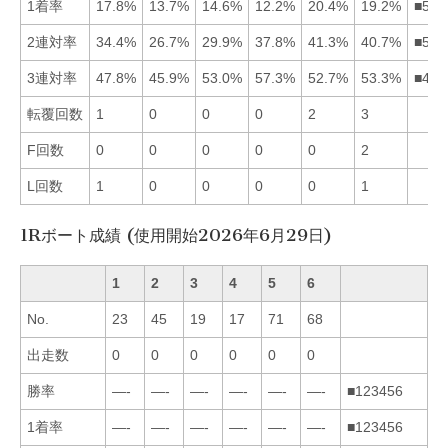
1着率
17.8%
13.7%
14.6%
12.2%
20.4%
19.2%
■561
2連対率
34.4%
26.7%
29.9%
37.8%
41.3%
40.7%
■564
3連対率
47.8%
45.9%
53.0%
57.3%
52.7%
53.3%
■463
転覆回数
1
0
0
0
2
3
F回数
0
0
0
0
0
2
L回数
1
0
0
0
0
1
1Rボート成績 (使用開始2026年6月29日)
1
2
3
4
5
6
No.
23
45
19
17
71
68
出走数
0
0
0
0
0
0
勝率
—-
—-
—-
—-
—-
—-
■123456
1着率
—-
—-
—-
—-
—-
—-
■123456