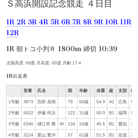
Ｓ高浜開設記念競走 ４日目
1R
2R
3R
4R
5R
6R
7R
8R
9R
10R
11R
12R
1R 朝トコ小判Ｒ 1800m 締切 10:39
太陽高度: 69度 月高度:-50度 月齢:17.4
1R出走表
登番
氏名
期
年齢
体重
級
支部
Mo
1号艇
3873
別府 昌樹
79
50歳
54.9
A2
広島
50
2号艇
5022
伊藤 尚汰
122
31歳
50.0
B1
福岡
55
3号艇
5340
樋江井 舞
W
134
24歳
45.5
B1
愛知
36
4号艇
3224
栗山 繁洋
57
61歳
51.5
B1
佐賀
21