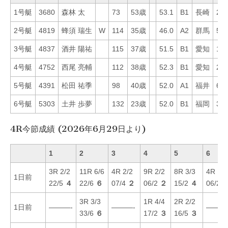
1号艇
3680
森林 太
73
53歳
53.1
B1
長崎
25
2号艇
4819
蜂須 瑞生
W
114
35歳
46.0
A2
群馬
51
3号艇
4837
酒井 陽祐
115
37歳
51.5
B1
愛知
12
4号艇
4752
西尾 亮輔
112
38歳
52.3
B1
愛知
20
5号艇
4391
松田 祐季
98
40歳
52.0
A1
福井
60
6号艇
5303
土井 歩夢
132
23歳
52.0
B1
福岡
35
4R今節成績 (2026年6月29日より)
1
2
3
4
5
6
3R 2/2
11R 6/6
4R 2/2
9R 2/2
8R 3/3
4R 1/1
1日前
22/5
４
22/6
６
07/4
２
06/2
２
15/2
４
06/2
3R 3/3
1R 4/4
2R 2/2
1日前
———-
———-
———
33/6
６
17/2
３
16/5
３