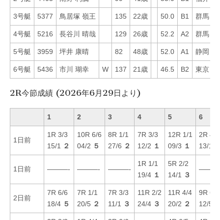
3号艇
5377
鳥居塚 嶺王
135
22歳
50.0
B1
群馬
2
4号艇
5216
長谷川 晴哉
129
26歳
52.2
A2
群馬
3
5号艇
3959
坪井 康晴
82
48歳
52.0
A1
静岡
1
6号艇
5436
市川 瑚幸
W
137
21歳
46.5
B2
東京
3
2R今節成績 (2026年6月29日より)
1
2
3
4
5
6
1R 3/3
10R 6/6
8R 1/1
7R 3/3
12R 1/1
2R 4/6
1日前
15/1
２
04/2
５
27/6
２
12/2
１
09/3
１
13/1
1R 1/1
5R 2/2
1日前
———-
———-
———-
———
19/4
１
14/1
３
7R 6/6
7R 1/1
7R 3/3
11R 2/2
11R 4/4
9R 6/6
2日前
18/4
５
20/5
２
11/1
３
24/4
３
20/2
２
12/5