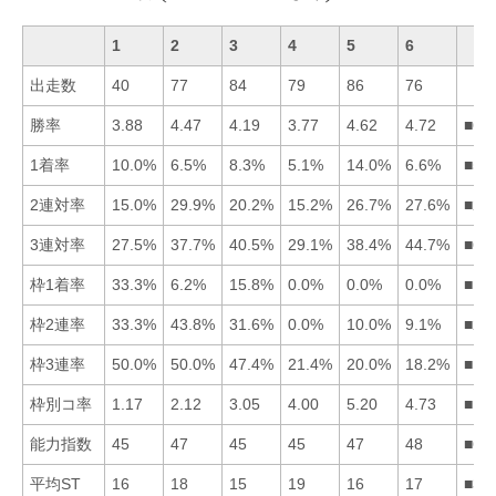
1
2
3
4
5
6
出走数
40
77
84
79
86
76
勝率
3.88
4.47
4.19
3.77
4.62
4.72
■65
1着率
10.0%
6.5%
8.3%
5.1%
14.0%
6.6%
■51
2連対率
15.0%
29.9%
20.2%
15.2%
26.7%
27.6%
■26
3連対率
27.5%
37.7%
40.5%
29.1%
38.4%
44.7%
■63
枠1着率
33.3%
6.2%
15.8%
0.0%
0.0%
0.0%
■13
枠2連率
33.3%
43.8%
31.6%
0.0%
10.0%
9.1%
■21
枠3連率
50.0%
50.0%
47.4%
21.4%
20.0%
18.2%
■12
枠別コ率
1.17
2.12
3.05
4.00
5.20
4.73
■12
能力指数
45
47
45
45
47
48
■65
平均ST
16
18
15
19
16
17
■35