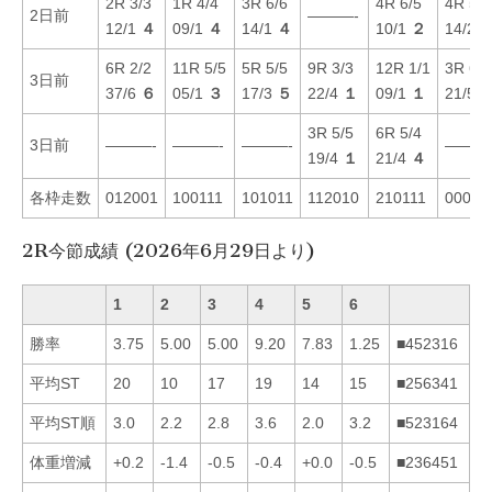
2R 3/3
1R 4/4
3R 6/6
4R 6/5
4R 5/6
2日前
———-
12/1
４
09/1
４
14/1
４
10/1
２
14/2
6R 2/2
11R 5/5
5R 5/5
9R 3/3
12R 1/1
3R 6/6
3日前
37/6
６
05/1
３
17/3
５
22/4
１
09/1
１
21/5
3R 5/5
6R 5/4
3日前
———-
———-
———-
———
19/4
１
21/4
４
各枠走数
012001
100111
101011
112010
210111
00011
2R今節成績 (2026年6月29日より)
1
2
3
4
5
6
勝率
3.75
5.00
5.00
9.20
7.83
1.25
■452316
平均ST
20
10
17
19
14
15
■256341
平均ST順
3.0
2.2
2.8
3.6
2.0
3.2
■523164
体重増減
+0.2
-1.4
-0.5
-0.4
+0.0
-0.5
■236451