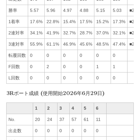
勝率
5.57
5.96
4.97
4.88
5.15
5.03
■215
1着率
17.6%
22.8%
15.4%
17.5%
15.2%
17.3%
■214
2連対率
34.1%
41.9%
32.7%
28.7%
37.0%
32.1%
■251
3連対率
55.9%
61.1%
46.9%
45.6%
48.5%
47.4%
■215
転覆回数
0
0
0
0
0
0
F回数
0
2
0
0
1
1
L回数
0
0
0
0
0
0
3Rボート成績 (使用開始2026年6月29日)
1
2
3
4
5
6
No.
20
24
37
57
61
11
出走数
0
0
0
0
0
0