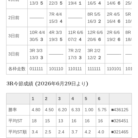
13/3
５
22/3
５
19/4
１
16/5
４
14/6
６
25/5
7R 4/4
8R 5/5
2R 4/5
5R 1/
2日前
———-
———-
15/3
４
16/3
２
16/4
６
10/1
10R 4/4
4R 3/3
11R 6/6
12R 6/6
2R 6/6
8R 5/
3日前
30/5
３
19/3
５
07/2
４
20/6
６
19/2
６
18/4
3R 3/3
7R 2/2
3R 2/2
3日前
———-
———-
———
13/3
３
17/3
３
12/2
２
各枠走数
011111
101110
110111
111111
110101
10111
3R今節成績 (2026年6月29日より)
1
2
3
4
5
6
勝率
4.80
4.50
6.20
6.33
1.00
5.75
■436125
平均ST
18
15
13
16
16
16
■326451
平均ST順
3.4
2.5
2.4
3.7
4.2
4.0
■321465