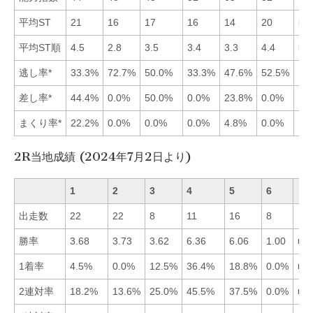
平均ST
21
16
17
16
14
20
■5
平均ST順
4.5
2.8
3.5
3.4
3.3
4.4
■2
逃し率*
33.3%
72.7%
50.0%
33.3%
47.6%
52.5%
差し率*
44.4%
0.0%
50.0%
0.0%
23.8%
0.0%
まくり率*
22.2%
0.0%
0.0%
0.0%
4.8%
0.0%
2R当地成績 (2024年7月2日より)
1
2
3
4
5
6
出走数
22
22
8
11
16
8
勝率
3.68
3.73
3.62
6.36
6.06
1.00
■4
1着率
4.5%
0.0%
12.5%
36.4%
18.8%
0.0%
■4
2連対率
18.2%
13.6%
25.0%
45.5%
37.5%
0.0%
■4