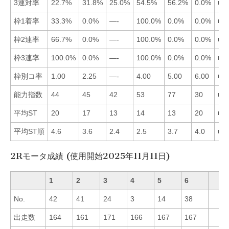
3連対率
22.7%
31.8%
25.0%
54.5%
56.2%
0.0%
■5
枠1着率
33.3%
0.0%
—-
100.0%
0.0%
0.0%
■4
枠2連率
66.7%
0.0%
—-
100.0%
0.0%
0.0%
■4
枠3連率
100.0%
0.0%
—-
100.0%
0.0%
0.0%
■1
枠別コ率
1.00
2.25
—-
4.00
5.00
6.00
■1
能力指数
44
45
42
53
77
30
■5
平均ST
20
17
13
14
13
20
■3
平均ST順
4.6
3.6
2.4
2.5
3.7
4.0
■3
2Rモータ成績 (使用開始2025年11月11日)
1
2
3
4
5
6
No.
42
41
24
3
14
38
出走数
164
161
171
166
167
167