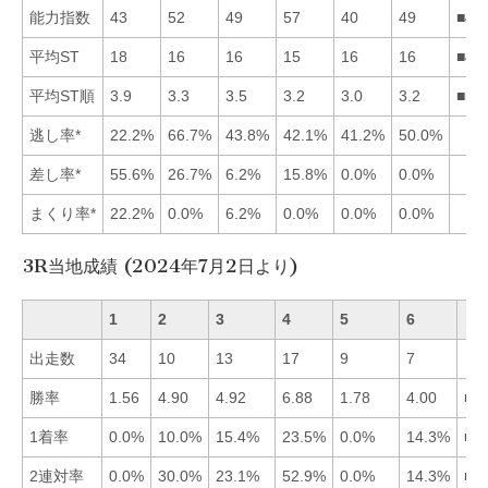
能力指数
43
52
49
57
40
49
■42
平均ST
18
16
16
15
16
16
■43
平均ST順
3.9
3.3
3.5
3.2
3.0
3.2
■56
逃し率*
22.2%
66.7%
43.8%
42.1%
41.2%
50.0%
差し率*
55.6%
26.7%
6.2%
15.8%
0.0%
0.0%
まくり率*
22.2%
0.0%
6.2%
0.0%
0.0%
0.0%
3R当地成績 (2024年7月2日より)
1
2
3
4
5
6
出走数
34
10
13
17
9
7
勝率
1.56
4.90
4.92
6.88
1.78
4.00
■4
1着率
0.0%
10.0%
15.4%
23.5%
0.0%
14.3%
■4
2連対率
0.0%
30.0%
23.1%
52.9%
0.0%
14.3%
■4