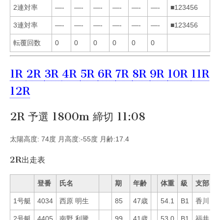
2連対率
—-
—-
—-
—-
—-
—-
■123456
3連対率
—-
—-
—-
—-
—-
—-
■123456
転覆回数
0
0
0
0
0
0
1R
2R
3R
4R
5R
6R
7R
8R
9R
10R
11R
12R
2R 予選 1800m 締切 11:08
太陽高度: 74度 月高度:-55度 月齢:17.4
2R出走表
登番
氏名
期
年齢
体重
級
支部
1号艇
4034
西原 明生
85
47歳
54.1
B1
香川
4
2号艇
4405
南野 利騰
99
41歳
53.0
B1
福井
4