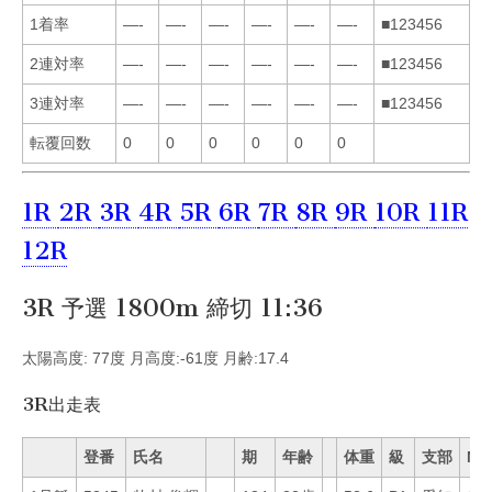
1着率
—-
—-
—-
—-
—-
—-
■123456
2連対率
—-
—-
—-
—-
—-
—-
■123456
3連対率
—-
—-
—-
—-
—-
—-
■123456
転覆回数
0
0
0
0
0
0
1R
2R
3R
4R
5R
6R
7R
8R
9R
10R
11R
12R
3R 予選 1800m 締切 11:36
太陽高度: 77度 月高度:-61度 月齢:17.4
3R出走表
登番
氏名
期
年齢
体重
級
支部
Mo