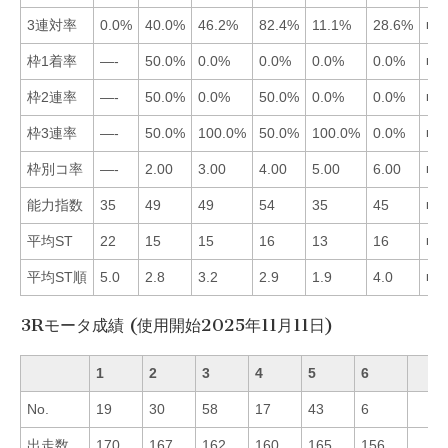
3連対率
0.0%
40.0%
46.2%
82.4%
11.1%
28.6%
■4
枠1着率
—-
50.0%
0.0%
0.0%
0.0%
0.0%
■2
枠2連率
—-
50.0%
0.0%
50.0%
0.0%
0.0%
■2
枠3連率
—-
50.0%
100.0%
50.0%
100.0%
0.0%
■3
枠別コ率
—-
2.00
3.00
4.00
5.00
6.00
■2
能力指数
35
49
49
54
35
45
■4
平均ST
22
15
15
16
13
16
■5
平均ST順
5.0
2.8
3.2
2.9
1.9
4.0
■5
3Rモータ成績 (使用開始2025年11月11日)
1
2
3
4
5
6
No.
19
30
58
17
43
6
出走数
170
167
162
160
165
156