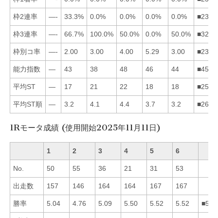
枠2連率
—-
33.3%
0.0%
0.0%
0.0%
0.0%
■2345
枠3連率
—-
66.7%
100.0%
50.0%
0.0%
50.0%
■3246
枠別コ率
—-
2.00
3.00
4.00
5.29
3.00
■2364
能力指数
—
43
38
48
46
44
■4562
平均ST
—
17
21
22
18
18
■2563
平均ST順
—
3.2
4.1
4.4
3.7
3.2
■2653
1Rモータ成績 (使用開始2025年11月11日)
1
2
3
4
5
6
No.
50
55
36
21
31
53
出走数
157
146
164
164
167
167
勝率
5.04
4.76
5.09
5.50
5.52
5.52
■564