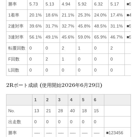
勝率
5.73
5.13
4.94
5.92
6.32
5.17
■541
1着率
20.1%
18.6%
21.1%
25.3%
24.0%
17.4%
■453
2連対率
39.6%
31.7%
32.7%
45.8%
48.5%
31.1%
■541
3連対率
56.1%
49.1%
45.6%
59.0%
65.9%
46.7%
■541
転覆回数
0
0
2
1
0
2
F回数
0
2
1
0
0
0
L回数
0
0
0
0
0
0
2Rボート成績 (使用開始2026年6月29日)
1
2
3
4
5
6
No.
13
21
28
40
18
15
出走数
0
0
0
0
0
0
勝率
—-
—-
—-
—-
—-
—-
■123456