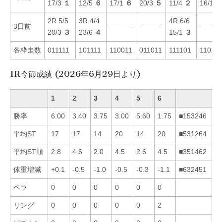
17/3
１
12/5
６
17/1
６
20/3
５
11/4
２
16/1
2R 5/5
3R 4/4
4R 6/6
3日前
———-
———-
———
20/3
３
23/6
４
15/1
３
各枠走数
011111
101111
110011
011011
111101
11011
1R今節成績 (2026年6月29日より)
1
2
3
4
5
6
勝率
6.00
3.40
3.75
3.00
5.60
1.75
■153246
平均ST
17
17
14
20
14
20
■531264
平均ST順
2.8
4.6
2.0
4.5
2.6
4.5
■351462
体重増減
+0.1
-0.5
-1.0
-0.5
-0.3
-1.1
■632451
ペラ
0
0
0
0
0
0
リング
0
0
0
0
0
2