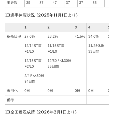
出走数
39
37
47
37
37
36
1R選手休暇状況 (2025年11月1日より)
1
2
3
4
5
稼働日率
27.0%
28.2%
41.5%
34.0%
32.
12/14ST事
11/15ST事
11/25休暇
F1/L0
F1/L0
33日間
12/15ST事
12/30Ｆ休30日
F2/L0
35日間
2/4Ｆ休60日
94日間
未消化
0日
0日
0日
0日
0日
備考
1R全国近況成績 (2026年2月1日より)