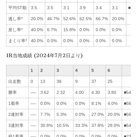
平均ST順
3.5
3.5
3.1
3.9
3.4
3.1
■36
逃し率*
20.0%
46.7%
52.6%
62.5%
66.7%
20.0%
差し率*
40.0%
6.7%
15.8%
0.0%
0.0%
0.0%
まくり率*
40.0%
0.0%
0.0%
0.0%
0.0%
0.0%
1R当地成績 (2024年7月2日より)
1
2
3
4
5
6
出走数
0
13
38
9
37
25
勝率
—-
3.62
2.32
4.00
4.30
3.80
■5462
1着率
—-
0.0%
0.0%
0.0%
8.1%
4.0%
■5623
2連対率
—-
7.7%
5.3%
0.0%
27.0%
20.0%
■5623
3連対率
—-
30.8%
10.5%
33.3%
37.8%
28.0%
■5426
枠1着率
—-
0.0%
0.0%
0.0%
0.0%
0.0%
■2345