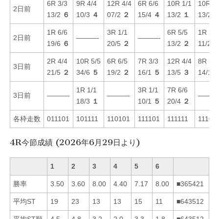
6R 3/3
9R 4/4
12R 4/4
6R 6/6
10R 1/1
10R 5/
2日前
13/2
６
10/3
４
07/2
２
15/4
４
13/2
１
13/2
1R 6/6
3R 1/1
6R 5/5
1R 2/2
2日前
———-
———-
19/6
６
20/5
２
13/2
２
11/2
2R 4/4
10R 5/5
6R 6/5
7R 3/3
12R 4/4
8R 3/3
3日前
21/5
２
34/6
５
19/2
２
16/1
５
13/5
３
14/1
1R 1/1
3R 1/1
7R 6/6
3日前
———-
———-
———
18/3
１
10/1
５
20/4
２
各枠走数
011101
101111
110101
111101
111111
11101
4R今節成績 (2026年6月29日より)
1
2
3
4
5
6
勝率
3.50
3.60
8.00
4.40
7.17
8.00
■365421
平均ST
19
23
13
13
15
11
■643512
平均ST順
4.5
4.8
3.2
2.0
3.3
1.8
■643512