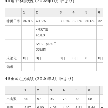
4R選手休暇状況 (2025年11月1日より)
1
2
3
4
5
6
稼働日率
36.8%
40.5%
39.3%
32.6%
30.6%
32.2%
4/5ST事
F1/L0
5/15Ｆ休30日
33日間
未消化
0日
0日
0日
0日
0日
0日
備考
4R全国近況成績 (2026年2月1日より)
1
2
3
4
5
6
出走数
96
97
95
78
78
68
勝率
4.97
6.00
4.03
4.40
5.81
5.44
■25