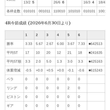
13/2
５
26/6
６
16/3
４
18/4
１
各枠走数
010101
001011
110010
101010
010101
100110
4R今節成績 (2026年6月30日より)
1
2
3
4
5
6
勝率
3.33
5.67
2.67
6.00
3.67
7.33
■642513
平均ST
17
10
20
12
21
18
■241635
平均ST順
3.3
2.0
5.0
1.3
3.0
3.3
■425163
体重増減
-0.5
+0.0
+0.5
+0.0
-0.1
-0.6
■615243
ペラ
0
0
0
0
0
0
リング
0
0
0
0
2
0
ピストン
0
0
0
0
0
0
ギア
0
0
0
0
0
0