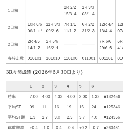
2R 2/2
1R 3/3
1日前
———-
———-
———-
———
15/3
４
08/1
４
10R 6/6
11R 3/3
7R 1/1
6R 2/2
12R 4/4
12R 2
2日前
06/1
エ
*
09/2
６
11/1
２
31/2
３
13/4
４
07/2
2R 4/5
2R 5/6
7R 6/6
6R 6/
2日前
———-
———-
14/1
２
16/2
１
29/6
６
41/6
各枠走数
010101
101010
110100
011001
001101
01010
3R今節成績 (2026年6月30日より)
1
2
3
4
5
6
勝率
7.00
4.00
4.33
4.00
2.00
1.33
■132456
平均ST
09
11
16
19
16
24
■125346
平均ST順
1.3
1.7
3.0
2.3
3.7
4.0
■124356
体重増減
+0.4
-1.0
-0.4
-0.4
+0.2
-0.7
■263451