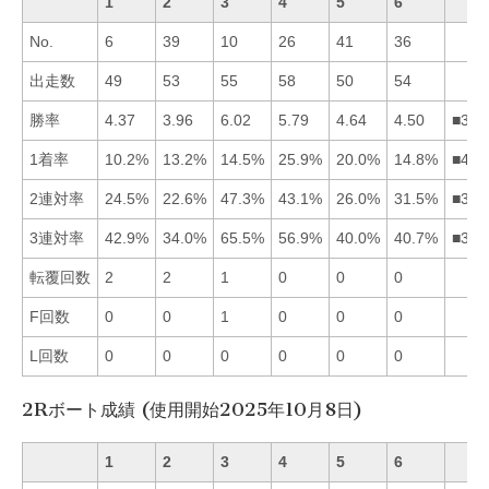
1
2
3
4
5
6
No.
6
39
10
26
41
36
出走数
49
53
55
58
50
54
勝率
4.37
3.96
6.02
5.79
4.64
4.50
■345
1着率
10.2%
13.2%
14.5%
25.9%
20.0%
14.8%
■456
2連対率
24.5%
22.6%
47.3%
43.1%
26.0%
31.5%
■346
3連対率
42.9%
34.0%
65.5%
56.9%
40.0%
40.7%
■341
転覆回数
2
2
1
0
0
0
F回数
0
0
1
0
0
0
L回数
0
0
0
0
0
0
2Rボート成績 (使用開始2025年10月8日)
1
2
3
4
5
6