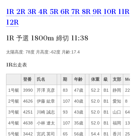
1R
2R
3R
4R
5R
6R
7R
8R
9R
10R
11R
12R
1R 予選 1800m 締切 11:38
太陽高度: 78度 月高度:-62度 月齢:17.4
1R出走表
登番
氏名
期
年齢
体重
級
支部
Mo
1号艇
3990
芹澤 克彦
83
47歳
52.2
B1
静岡
22
2号艇
4626
伊藤 紘章
107
40歳
52.0
B1
愛知
8
3号艇
4251
川崎 誠志
93
43歳
52.0
B1
山口
64
4号艇
4638
小林 遼太
107
35歳
52.0
B1
福岡
13
5号艇
3442
宮武 英司
65
56歳
54.4
B1
香川
25