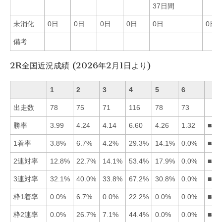
37日間
未消化
0日
0日
0日
0日
0日
0日
備考
2R全国近況成績 (2026年2月1日より)
1
2
3
4
5
6
出走数
78
75
71
116
78
73
勝率
3.99
4.24
4.14
6.60
4.26
1.32
■45
1着率
3.8%
6.7%
4.2%
29.3%
14.1%
0.0%
■45
2連対率
12.8%
22.7%
14.1%
53.4%
17.9%
0.0%
■42
3連対率
32.1%
40.0%
33.8%
67.2%
30.8%
0.0%
■42
枠1着率
0.0%
6.7%
0.0%
22.2%
0.0%
0.0%
■42
枠2連率
0.0%
26.7%
7.1%
44.4%
0.0%
0.0%
■42