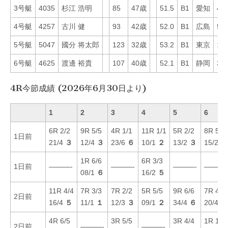
3号艇
4035
杉江 浩明
85
47歳
51.5
B1
愛知
40
4号艇
4257
古川 健
93
42歳
52.0
B1
広島
5
5号艇
5047
國分 将太郎
123
32歳
53.2
B1
東京
12
6号艇
4625
渡邊 裕貴
107
40歳
52.1
B1
静岡
34
4R今節成績 (2026年6月30日より)
1
2
3
4
5
6
6R 2/2
9R 5/5
4R 1/1
11R 1/1
5R 2/2
8R 5/5
1日前
21/4
３
12/4
３
23/6
６
10/1
２
13/2
３
15/2
２
1R 6/6
6R 3/3
1日前
———-
———-
———-
———-
08/1
６
16/2
５
11R 4/4
7R 3/3
7R 2/2
5R 5/5
9R 6/6
7R 4/4
2日前
16/4
５
11/1
１
12/3
３
09/1
２
34/4
６
20/4
４
4R 6/5
3R 5/5
3R 4/4
1R 1/1
2日前
———-
———-