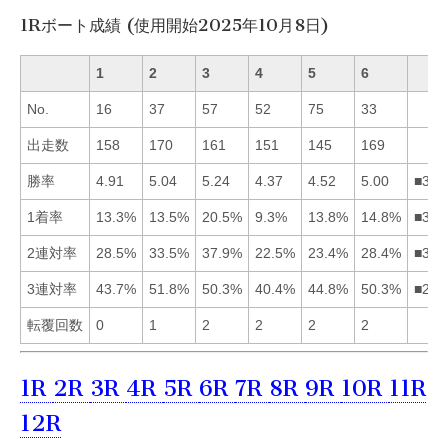
1Rボート成績 (使用開始2025年10月8日)
1
2
3
4
5
6
No.
16
37
57
52
75
33
出走数
158
170
161
151
145
169
勝率
4.91
5.04
5.24
4.37
4.52
5.00
■326
1着率
13.3%
13.5%
20.5%
9.3%
13.8%
14.8%
■365
2連対率
28.5%
33.5%
37.9%
22.5%
23.4%
28.4%
■321
3連対率
43.7%
51.8%
50.3%
40.4%
44.8%
50.3%
■236
転覆回数
0
1
2
2
2
2
1R
2R
3R
4R
5R
6R
7R
8R
9R
10R
11R
12R