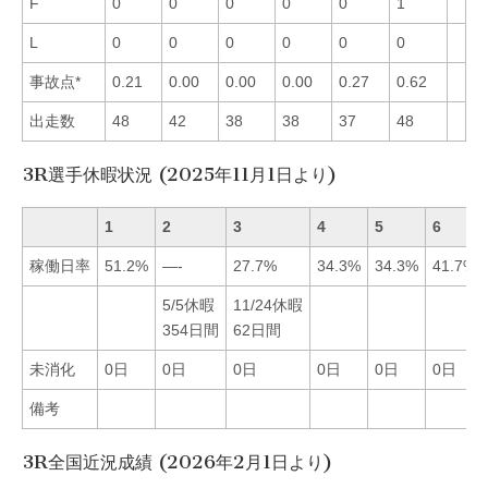
F
0
0
0
0
0
1
L
0
0
0
0
0
0
事故点*
0.21
0.00
0.00
0.00
0.27
0.62
出走数
48
42
38
38
37
48
3R選手休暇状況 (2025年11月1日より)
1
2
3
4
5
6
稼働日率
51.2%
—-
27.7%
34.3%
34.3%
41.7%
5/5休暇
11/24休暇
354日間
62日間
未消化
0日
0日
0日
0日
0日
0日
備考
3R全国近況成績 (2026年2月1日より)