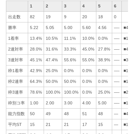
1
2
3
4
5
6
出走数
82
19
9
20
18
0
勝率
5.22
5.05
5.00
5.60
4.56
—-
■412
1着率
13.4%
10.5%
11.1%
10.0%
0.0%
—-
■132
2連対率
28.0%
31.6%
33.3%
45.0%
27.8%
—-
■432
3連対率
45.1%
47.4%
55.6%
55.0%
38.9%
—-
■342
枠1着率
42.9%
25.0%
0.0%
0.0%
0.0%
—-
■123
枠2連率
64.3%
50.0%
50.0%
0.0%
0.0%
—-
■123
枠3連率
78.6%
100.0%
100.0%
0.0%
25.0%
—-
■231
枠別コ率
1.00
2.00
3.00
4.00
5.00
—-
■123
能力指数
50
49
48
51
48
—
■412
平均ST
15
21
21
17
15
—
■154