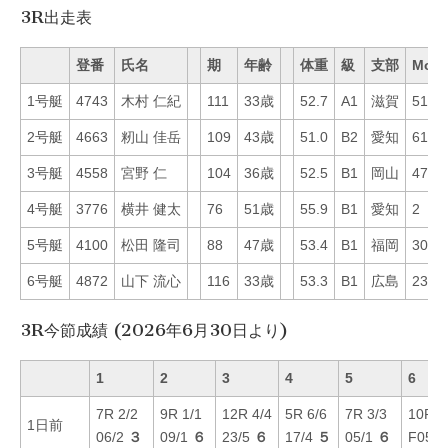
3R出走表
登番
氏名
期
年齢
体重
級
支部
Mo
1号艇
4743
木村 仁紀
111
33歳
52.7
A1
滋賀
51
2号艇
4663
籾山 佳岳
109
43歳
51.0
B2
愛知
61
3号艇
4558
宮野 仁
104
36歳
52.5
B1
岡山
47
4号艇
3776
横井 健太
76
51歳
55.9
B1
愛知
2
5号艇
4100
松田 隆司
88
47歳
53.4
B1
福岡
30
6号艇
4872
山下 流心
116
33歳
53.3
B1
広島
23
3R今節成績 (2026年6月30日より)
1
2
3
4
5
6
7R 2/2
9R 1/1
12R 4/4
5R 6/6
7R 3/3
10R 4
1日前
06/2
３
09/1
６
23/5
６
17/4
５
05/1
６
F05/