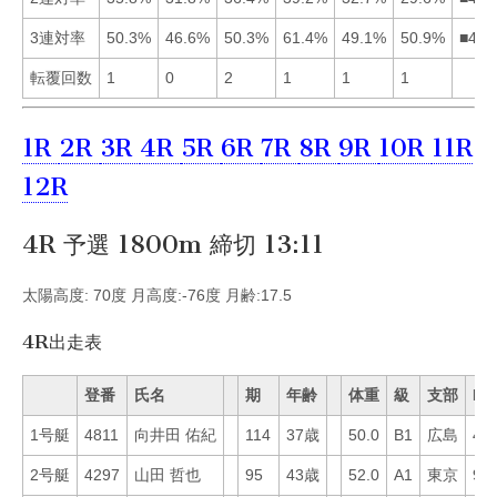
3連対率
50.3%
46.6%
50.3%
61.4%
49.1%
50.9%
■461
転覆回数
1
0
2
1
1
1
1R
2R
3R
4R
5R
6R
7R
8R
9R
10R
11R
12R
4R 予選 1800m 締切 13:11
太陽高度: 70度 月高度:-76度 月齢:17.5
4R出走表
登番
氏名
期
年齢
体重
級
支部
Mo
1号艇
4811
向井田 佑紀
114
37歳
50.0
B1
広島
49
2号艇
4297
山田 哲也
95
43歳
52.0
A1
東京
9