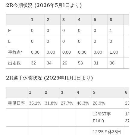
2R今期状況 (2026年5月1日より)
1
2
3
4
5
6
F
0
0
0
0
0
1
L
0
0
0
0
0
0
事故点*
0.00
0.00
0.00
0.00
0.00
1.00
出走数
32
34
26
53
31
30
2R選手休暇状況 (2025年11月1日より)
1
2
3
4
5
6
稼働日率
35.1%
31.8%
27.7%
48.3%
28.9%
23.6
12/6ST事
1/4
F1/L0
37日
12/25Ｆ休35日