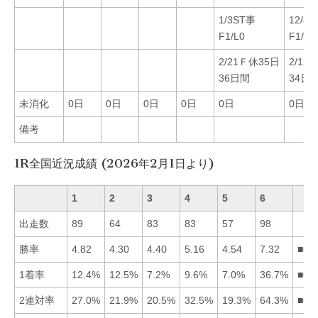
1/3ST事
12/8
F1/L0
F1/L0
2/21Ｆ休35日
2/12
36日間
34日
未消化
0日
0日
0日
0日
0日
0日
備考
1R全国近況成績 (2026年2月1日より)
1
2
3
4
5
6
出走数
89
64
83
83
57
98
勝率
4.82
4.30
4.40
5.16
4.54
7.32
■64
1着率
12.4%
12.5%
7.2%
9.6%
7.0%
36.7%
■62
2連対率
27.0%
21.9%
20.5%
32.5%
19.3%
64.3%
■64