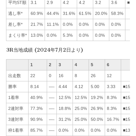
平均ST順
3.1
2.9
4.2
4.2
3.2
3.6
■21
逃し率*
60.9%
44.4%
31.6%
61.5%
20.0%
58.3%
差し率*
21.7%
11.1%
0.0%
0.0%
0.0%
0.0%
まくり率*
13.0%
0.0%
5.3%
0.0%
0.0%
0.0%
3R当地成績 (2024年7月2日より)
1
2
3
4
5
6
出走数
22
0
16
8
26
12
勝率
8.14
—-
4.44
4.12
5.00
3.33
■1534
1着率
40.9%
—-
12.5%
12.5%
19.2%
8.3%
■1534
2連対率
77.3%
—-
18.8%
25.0%
26.9%
8.3%
■1543
3連対率
90.9%
—-
31.2%
25.0%
50.0%
16.7%
■1534
枠1着率
85.7%
—-
0.0%
0.0%
0.0%
0.0%
■1345