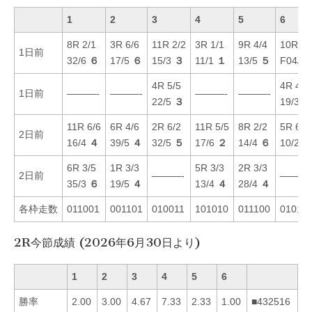
1
2
3
4
5
6
8R 2/1
3R 6/6
11R 2/2
3R 1/1
9R 4/4
10R 2/
1日前
32/6
６
17/5
６
15/3
３
11/1
１
13/5
５
F04/2
4R 5/5
4R 4/4
1日前
———-
———-
———-
———-
22/5
３
19/3
５
11R 6/6
6R 4/6
2R 6/2
11R 5/5
8R 2/2
5R 6/6
2日前
16/4
４
39/5
４
32/5
５
17/6
２
14/4
６
10/2
６
6R 3/5
1R 3/3
5R 3/3
2R 3/3
2日前
———-
———
35/3
６
19/5
４
13/4
４
28/4
４
各枠走数
011001
001101
010011
101010
011100
01010
2R今節成績 (2026年6月30日より)
1
2
3
4
5
6
勝率
2.00
3.00
4.67
7.33
2.33
1.00
■432516