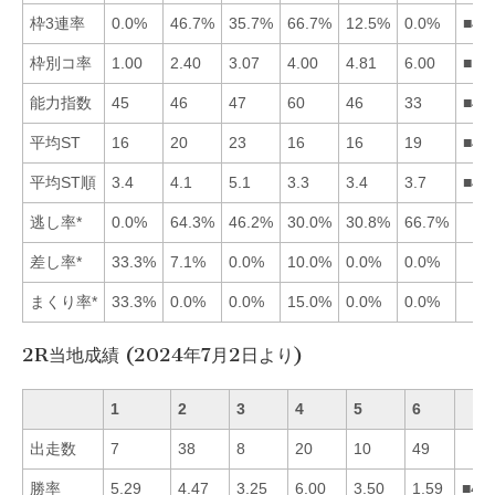
枠3連率
0.0%
46.7%
35.7%
66.7%
12.5%
0.0%
■42
枠別コ率
1.00
2.40
3.07
4.00
4.81
6.00
■12
能力指数
45
46
47
60
46
33
■43
平均ST
16
20
23
16
16
19
■45
平均ST順
3.4
4.1
5.1
3.3
3.4
3.7
■41
逃し率*
0.0%
64.3%
46.2%
30.0%
30.8%
66.7%
差し率*
33.3%
7.1%
0.0%
10.0%
0.0%
0.0%
まくり率*
33.3%
0.0%
0.0%
15.0%
0.0%
0.0%
2R当地成績 (2024年7月2日より)
1
2
3
4
5
6
出走数
7
38
8
20
10
49
勝率
5.29
4.47
3.25
6.00
3.50
1.59
■41