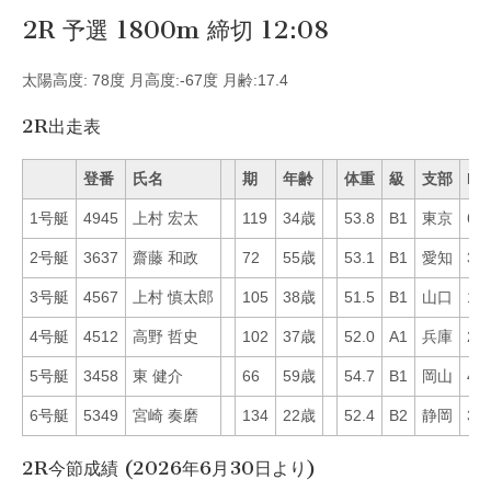
2R 予選 1800m 締切 12:08
太陽高度: 78度 月高度:-67度 月齢:17.4
2R出走表
登番
氏名
期
年齢
体重
級
支部
Mo
1号艇
4945
上村 宏太
119
34歳
53.8
B1
東京
6
2号艇
3637
齋藤 和政
72
55歳
53.1
B1
愛知
39
3号艇
4567
上村 慎太郎
105
38歳
51.5
B1
山口
10
4号艇
4512
高野 哲史
102
37歳
52.0
A1
兵庫
26
5号艇
3458
東 健介
66
59歳
54.7
B1
岡山
41
6号艇
5349
宮崎 奏磨
134
22歳
52.4
B2
静岡
36
2R今節成績 (2026年6月30日より)