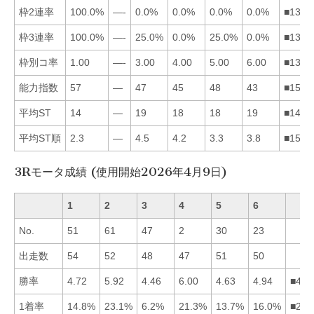
枠2連率
100.0%
—-
0.0%
0.0%
0.0%
0.0%
■1345
枠3連率
100.0%
—-
25.0%
0.0%
25.0%
0.0%
■1354
枠別コ率
1.00
—-
3.00
4.00
5.00
6.00
■1345
能力指数
57
—
47
45
48
43
■1534
平均ST
14
—
19
18
18
19
■1456
平均ST順
2.3
—
4.5
4.2
3.3
3.8
■1564
3Rモータ成績 (使用開始2026年4月9日)
1
2
3
4
5
6
No.
51
61
47
2
30
23
出走数
54
52
48
47
51
50
勝率
4.72
5.92
4.46
6.00
4.63
4.94
■426
1着率
14.8%
23.1%
6.2%
21.3%
13.7%
16.0%
■246