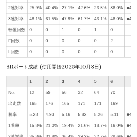
2連対率
25.9%
40.4%
27.1%
42.6%
23.5%
36.0%
■426
3連対率
48.1%
61.5%
47.9%
61.7%
43.1%
46.0%
■421
転覆回数
0
0
1
0
1
0
F回数
0
0
0
0
0
2
L回数
0
0
0
0
0
0
3Rボート成績 (使用開始2025年10月8日)
1
2
3
4
5
6
No.
12
59
56
32
64
70
出走数
165
176
165
171
171
169
勝率
5.28
4.93
5.16
5.82
5.26
5.11
■415
1着率
15.8%
21.0%
19.4%
21.6%
18.7%
16.0%
■423
2連対率
35.8%
31.8%
36.4%
39.2%
32.7%
29.6%
■431