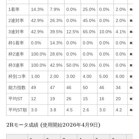
1着率
14.3%
7.9%
0.0%
25.0%
0.0%
2.0%
■41
2連対率
42.9%
26.3%
0.0%
45.0%
0.0%
2.0%
■41
3連対率
42.9%
39.5%
12.5%
65.0%
10.0%
4.1%
■41
枠1着率
0.0%
14.3%
0.0%
0.0%
0.0%
0.0%
■21
枠2連率
100.0%
28.6%
0.0%
0.0%
0.0%
0.0%
■12
枠3連率
100.0%
42.9%
50.0%
50.0%
0.0%
0.0%
■13
枠別コ率
1.00
2.00
3.00
4.00
5.00
6.00
■12
能力指数
49
47
46
50
46
34
■41
平均ST
12
19
26
15
16
20
■14
平均ST順
3.0
3.8
4.5
2.6
3.0
4.2
■41
2Rモータ成績 (使用開始2026年4月9日)