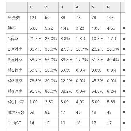
1
2
3
4
5
6
出走数
121
50
88
75
78
104
勝率
5.80
5.72
4.41
3.28
4.85
4.50
■12
1着率
21.5%
26.0%
6.8%
1.3%
10.3%
7.7%
■21
2連対率
36.4%
36.0%
27.3%
10.7%
28.2%
26.9%
■12
3連対率
58.7%
56.0%
39.8%
17.3%
51.3%
40.4%
■12
枠1着率
60.9%
10.0%
5.6%
0.0%
0.0%
0.0%
■12
枠2連率
78.3%
30.0%
22.2%
0.0%
45.5%
0.0%
■15
枠3連率
91.3%
80.0%
38.9%
0.0%
54.5%
6.2%
■12
枠別コ率
1.00
2.30
3.00
4.00
5.00
5.69
■12
能力指数
59
51
47
43
48
47
■12
平均ST
14
15
19
18
17
17
■12