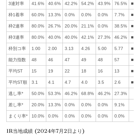
3連対率
41.6%
40.6%
42.2%
54.2%
43.9%
76.5%
■64
枠1着率
60.0%
13.3%
0.0%
0.0%
0.0%
7.7%
■12
枠2連率
80.0%
26.7%
20.0%
21.1%
0.0%
38.5%
■16
枠3連率
80.0%
40.0%
40.0%
42.1%
27.3%
46.2%
■16
枠別コ率
1.00
2.00
3.13
4.26
5.00
5.77
■12
能力指数
48
46
47
49
48
57
■64
平均ST
15
19
22
18
16
13
■61
平均ST順
3.1
4.1
4.7
4.0
3.5
2.6
■61
逃し率*
50.0%
53.3%
46.2%
68.8%
46.2%
27.3%
差し率*
20.0%
13.3%
0.0%
0.0%
0.0%
9.1%
まくり率*
10.0%
0.0%
0.0%
0.0%
0.0%
0.0%
1R当地成績 (2024年7月2日より)