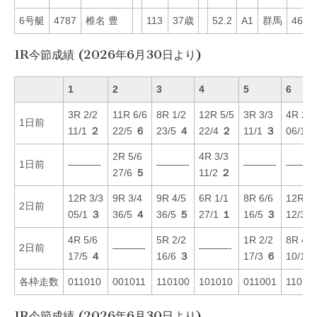
6号艇
4787
椎名 豊
113
37歳
52.2
A1
群馬
46
1R今節成績 (2026年6月30日より)
1
2
3
4
5
6
3R 2/2
11R 6/6
8R 1/2
12R 5/5
3R 3/3
4R 2/2
1日前
11/1
２
22/5
６
23/5
４
22/4
２
11/1
３
06/1
2R 5/6
4R 3/3
1日前
———-
———-
———-
———
27/6
５
11/2
２
12R 3/3
9R 3/4
9R 4/5
6R 1/1
8R 6/6
12R 1/
2日前
05/1
３
36/5
４
36/5
５
27/1
１
16/5
３
12/3
4R 5/6
5R 2/2
1R 2/2
8R 4/4
2日前
———-
———-
17/5
４
16/6
３
17/3
６
10/1
各枠走数
011010
001011
110100
101010
011001
11010
1R今節成績 (2026年6月30日より)