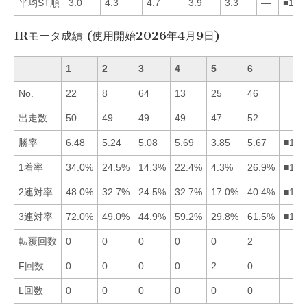
平均ST順
3.0
4.3
4.7
3.9
3.3
—
■154
1Rモータ成績 (使用開始2026年4月9日)
1
2
3
4
5
6
No.
22
8
64
13
25
46
出走数
50
49
49
49
47
52
勝率
6.48
5.24
5.08
5.69
3.85
5.67
■146
1着率
34.0%
24.5%
14.3%
22.4%
4.3%
26.9%
■162
2連対率
48.0%
32.7%
24.5%
32.7%
17.0%
40.4%
■162
3連対率
72.0%
49.0%
44.9%
59.2%
29.8%
61.5%
■164
転覆回数
0
0
0
0
0
2
F回数
0
0
0
0
2
0
L回数
0
0
0
0
0
0