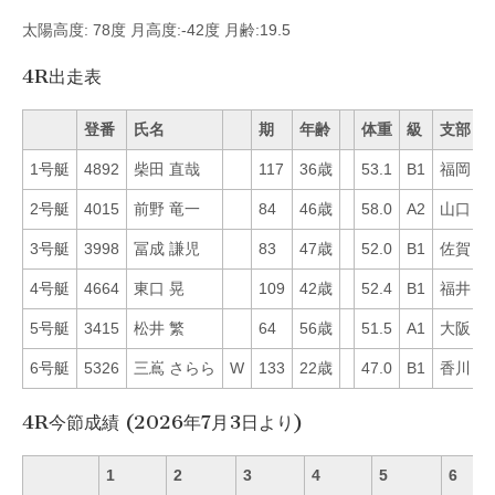
太陽高度: 78度 月高度:-42度 月齢:19.5
4R出走表
登番
氏名
期
年齢
体重
級
支部
1号艇
4892
柴田 直哉
117
36歳
53.1
B1
福岡
9
2号艇
4015
前野 竜一
84
46歳
58.0
A2
山口
2
3号艇
3998
冨成 謙児
83
47歳
52.0
B1
佐賀
2
4号艇
4664
東口 晃
109
42歳
52.4
B1
福井
4
5号艇
3415
松井 繁
64
56歳
51.5
A1
大阪
3
6号艇
5326
三嶌 さらら
W
133
22歳
47.0
B1
香川
1
4R今節成績 (2026年7月3日より)
1
2
3
4
5
6