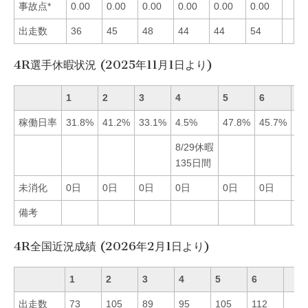
事故点*
0.00
0.00
0.00
0.00
0.00
0.00
出走数
36
45
48
44
44
54
4R選手休暇状況 (2025年11月1日より)
1
2
3
4
5
6
稼働日率
31.8%
41.2%
33.1%
4.5%
47.8%
45.7%
8/29休暇
135日間
未消化
0日
0日
0日
0日
0日
0日
備考
4R全国近況成績 (2026年2月1日より)
1
2
3
4
5
6
出走数
73
105
89
95
105
112