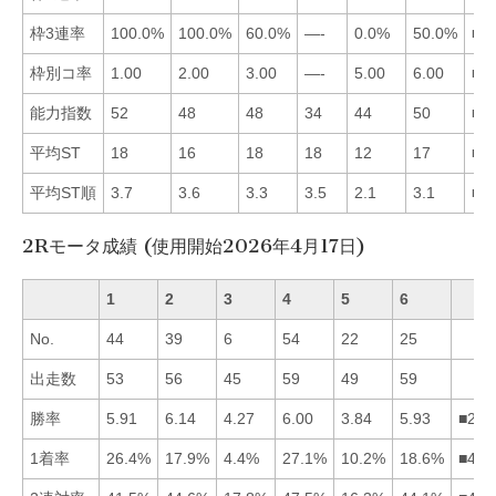
枠3連率
100.0%
100.0%
60.0%
—-
0.0%
50.0%
■1
枠別コ率
1.00
2.00
3.00
—-
5.00
6.00
■1
能力指数
52
48
48
34
44
50
■1
平均ST
18
16
18
18
12
17
■5
平均ST順
3.7
3.6
3.3
3.5
2.1
3.1
■5
2Rモータ成績 (使用開始2026年4月17日)
1
2
3
4
5
6
No.
44
39
6
54
22
25
出走数
53
56
45
59
49
59
勝率
5.91
6.14
4.27
6.00
3.84
5.93
■246
1着率
26.4%
17.9%
4.4%
27.1%
10.2%
18.6%
■416