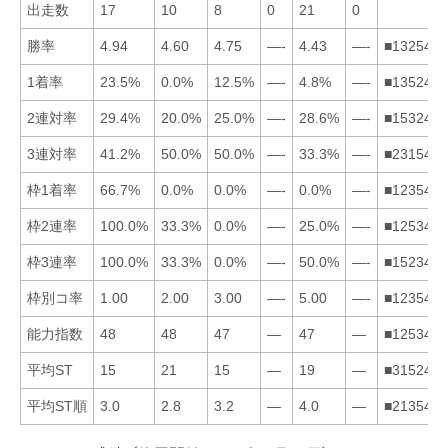
出走数
17
10
8
0
21
0
勝率
4.94
4.60
4.75
—-
4.43
—-
■132546
1着率
23.5%
0.0%
12.5%
—-
4.8%
—-
■135246
2連対率
29.4%
20.0%
25.0%
—-
28.6%
—-
■153246
3連対率
41.2%
50.0%
50.0%
—-
33.3%
—-
■231546
枠1着率
66.7%
0.0%
0.0%
—-
0.0%
—-
■123546
枠2連率
100.0%
33.3%
0.0%
—-
25.0%
—-
■125346
枠3連率
100.0%
33.3%
0.0%
—-
50.0%
—-
■152346
枠別コ率
1.00
2.00
3.00
—-
5.00
—-
■123546
能力指数
48
48
47
—
47
—
■125346
平均ST
15
21
15
—
19
—
■315246
平均ST順
3.0
2.8
3.2
—
4.0
—
■213546