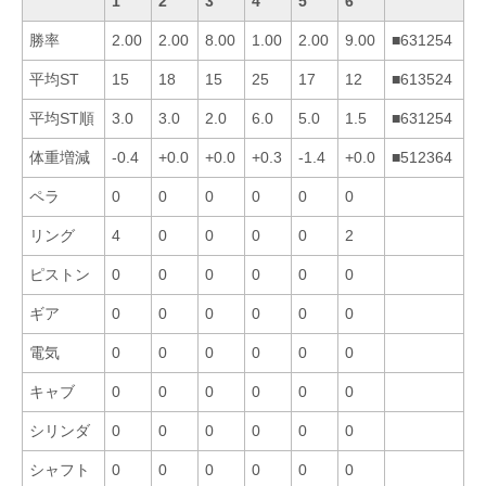
1
2
3
4
5
6
勝率
2.00
2.00
8.00
1.00
2.00
9.00
■631254
平均ST
15
18
15
25
17
12
■613524
平均ST順
3.0
3.0
2.0
6.0
5.0
1.5
■631254
体重増減
-0.4
+0.0
+0.0
+0.3
-1.4
+0.0
■512364
ペラ
0
0
0
0
0
0
リング
4
0
0
0
0
2
ピストン
0
0
0
0
0
0
ギア
0
0
0
0
0
0
電気
0
0
0
0
0
0
キャブ
0
0
0
0
0
0
シリンダ
0
0
0
0
0
0
シャフト
0
0
0
0
0
0