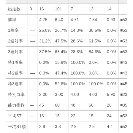
出走数
0
16
101
7
13
14
勝率
—-
4.75
6.40
4.71
7.54
0.93
■5324
1着率
—-
25.0%
26.7%
14.3%
38.5%
0.0%
■5324
2連対率
—-
31.2%
47.5%
28.6%
61.5%
0.0%
■5324
3連対率
—-
37.5%
63.4%
28.6%
84.6%
0.0%
■5324
枠1着率
—-
0.0%
15.8%
100.0%
0.0%
0.0%
■4325
枠2連率
—-
0.0%
47.4%
100.0%
0.0%
0.0%
■4325
枠3連率
—-
0.0%
52.6%
100.0%
100.0%
0.0%
■4532
枠別コ率
—-
2.00
3.00
4.00
4.00
5.90
■2345
能力指数
—
45
60
48
56
28
■3542
平均ST
—
16
15
22
15
24
■5324
平均ST順
—
2.8
3.3
2.9
2.5
4.4
■5243