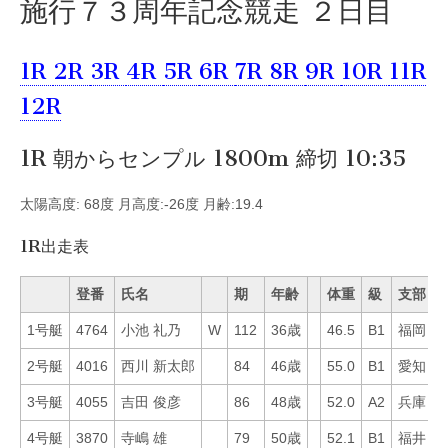
施行７３周年記念競走 ２日目
1R
2R
3R
4R
5R
6R
7R
8R
9R
10R
11R
12R
1R 朝からセンプル 1800m 締切 10:35
太陽高度: 68度 月高度:-26度 月齢:19.4
1R出走表
登番
氏名
期
年齢
体重
級
支部
1号艇
4764
小池 礼乃
W
112
36歳
46.5
B1
福岡
2
2号艇
4016
西川 新太郎
84
46歳
55.0
B1
愛知
2
3号艇
4055
吉田 俊彦
86
48歳
52.0
A2
兵庫
1
4号艇
3870
寺嶋 雄
79
50歳
52.1
B1
福井
4