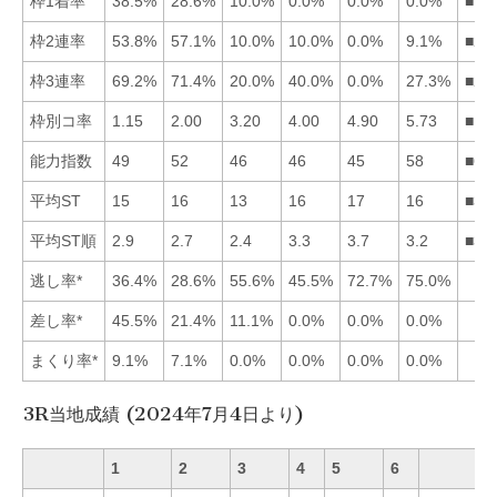
枠1着率
38.5%
28.6%
10.0%
0.0%
0.0%
0.0%
■12
枠2連率
53.8%
57.1%
10.0%
10.0%
0.0%
9.1%
■21
枠3連率
69.2%
71.4%
20.0%
40.0%
0.0%
27.3%
■21
枠別コ率
1.15
2.00
3.20
4.00
4.90
5.73
■12
能力指数
49
52
46
46
45
58
■62
平均ST
15
16
13
16
17
16
■31
平均ST順
2.9
2.7
2.4
3.3
3.7
3.2
■32
逃し率*
36.4%
28.6%
55.6%
45.5%
72.7%
75.0%
差し率*
45.5%
21.4%
11.1%
0.0%
0.0%
0.0%
まくり率*
9.1%
7.1%
0.0%
0.0%
0.0%
0.0%
3R当地成績 (2024年7月4日より)
1
2
3
4
5
6