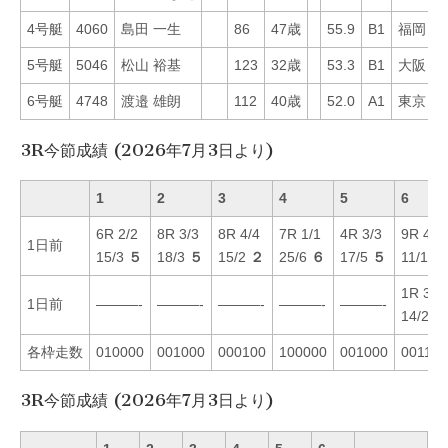
4号艇
4060
島田 一生
86
47歳
55.9
B1
福岡
5
5号艇
5046
松山 裕基
123
32歳
53.3
B1
大阪
5
6号艇
4748
渡邉 雄朗
112
40歳
52.0
A1
東京
3
3R今節成績 (2026年7月3日より)
1
2
3
4
5
6
6R 2/2
8R 3/3
8R 4/4
7R 1/1
4R 3/3
9R 4/4
1日前
15/3
５
18/3
５
15/2
２
25/6
６
17/5
５
11/1
２
1R 3/3
1日前
———-
———-
———-
———-
———-
14/2
１
各枠走数
010000
001000
000100
100000
001000
001100
3R今節成績 (2026年7月3日より)