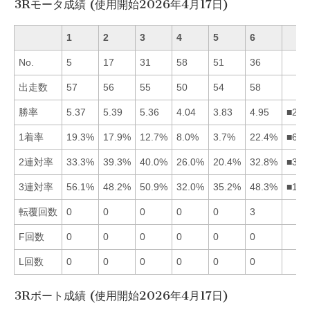
3Rモータ成績 (使用開始2026年4月17日)
1
2
3
4
5
6
No.
5
17
31
58
51
36
出走数
57
56
55
50
54
58
勝率
5.37
5.39
5.36
4.04
3.83
4.95
■213
1着率
19.3%
17.9%
12.7%
8.0%
3.7%
22.4%
■612
2連対率
33.3%
39.3%
40.0%
26.0%
20.4%
32.8%
■321
3連対率
56.1%
48.2%
50.9%
32.0%
35.2%
48.3%
■136
転覆回数
0
0
0
0
0
3
F回数
0
0
0
0
0
0
L回数
0
0
0
0
0
0
3Rボート成績 (使用開始2026年4月17日)