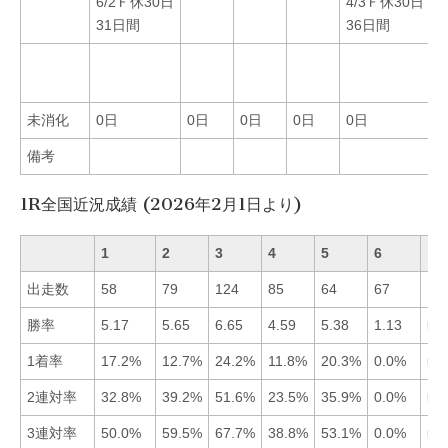
6/2Ｆ休30日
4/3Ｆ休30日
5
31日間
36日間
F
5
3
未消化
0日
0日
0日
0日
0日
0
備考
1R全国近況成績 (2026年2月1日より)
1
2
3
4
5
6
出走数
58
79
124
85
64
67
勝率
5.17
5.65
6.65
4.59
5.38
1.13
■3
1着率
17.2%
12.7%
24.2%
11.8%
20.3%
0.0%
■3
2連対率
32.8%
39.2%
51.6%
23.5%
35.9%
0.0%
■3
3連対率
50.0%
59.5%
67.7%
38.8%
53.1%
0.0%
■3