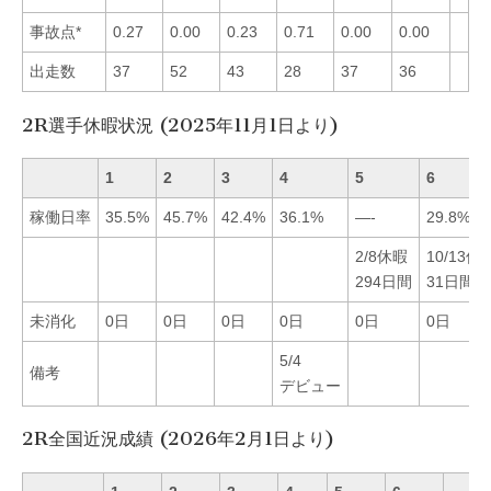
事故点*
0.27
0.00
0.23
0.71
0.00
0.00
出走数
37
52
43
28
37
36
2R選手休暇状況 (2025年11月1日より)
1
2
3
4
5
6
稼働日率
35.5%
45.7%
42.4%
36.1%
—-
29.8%
2/8休暇
10/13休
294日間
31日間
未消化
0日
0日
0日
0日
0日
0日
5/4
備考
デビュー
2R全国近況成績 (2026年2月1日より)