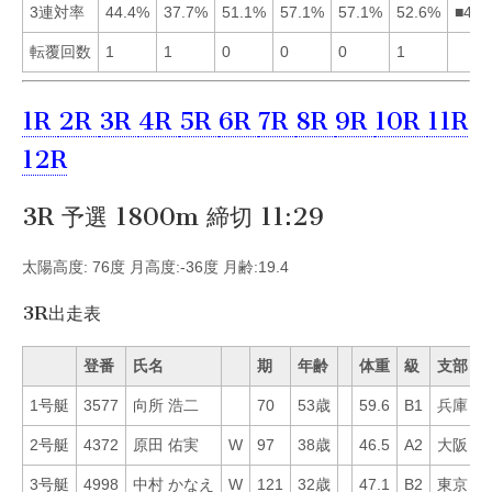
3連対率
44.4%
37.7%
51.1%
57.1%
57.1%
52.6%
■456
転覆回数
1
1
0
0
0
1
1R
2R
3R
4R
5R
6R
7R
8R
9R
10R
11R
12R
3R 予選 1800m 締切 11:29
太陽高度: 76度 月高度:-36度 月齢:19.4
3R出走表
登番
氏名
期
年齢
体重
級
支部
1号艇
3577
向所 浩二
70
53歳
59.6
B1
兵庫
5
2号艇
4372
原田 佑実
W
97
38歳
46.5
A2
大阪
1
3号艇
4998
中村 かなえ
W
121
32歳
47.1
B2
東京
3