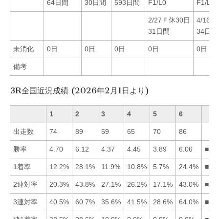
64日間
30日間
593日間
F1/L0
F1/L0
2/27Ｆ休30日
4/16
31日間
34日間
未消化
0日
0日
0日
0日
0日
備考
3R全国近況成績 (2026年2月1日より)
1
2
3
4
5
6
出走数
74
89
59
65
70
86
勝率
4.70
6.12
4.37
4.45
3.89
6.06
■26
1着率
12.2%
28.1%
11.9%
10.8%
5.7%
24.4%
■26
2連対率
20.3%
43.8%
27.1%
26.2%
17.1%
43.0%
■26
3連対率
40.5%
60.7%
35.6%
41.5%
28.6%
64.0%
■62