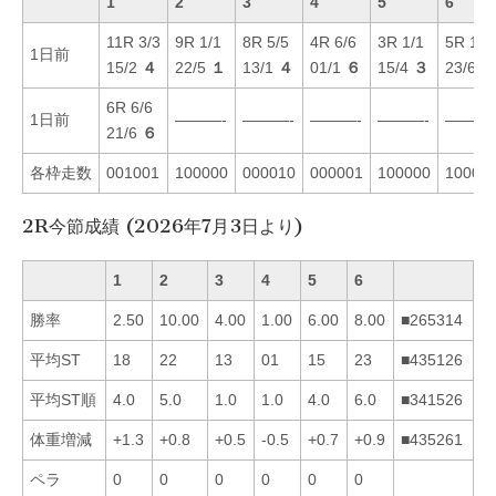
1
2
3
4
5
6
11R 3/3
9R 1/1
8R 5/5
4R 6/6
3R 1/1
5R 1/1
1日前
15/2
４
22/5
１
13/1
４
01/1
６
15/4
３
23/6
２
6R 6/6
1日前
———-
———-
———-
———-
———
21/6
６
各枠走数
001001
100000
000010
000001
100000
10000
2R今節成績 (2026年7月3日より)
1
2
3
4
5
6
勝率
2.50
10.00
4.00
1.00
6.00
8.00
■265314
平均ST
18
22
13
01
15
23
■435126
平均ST順
4.0
5.0
1.0
1.0
4.0
6.0
■341526
体重増減
+1.3
+0.8
+0.5
-0.5
+0.7
+0.9
■435261
ペラ
0
0
0
0
0
0