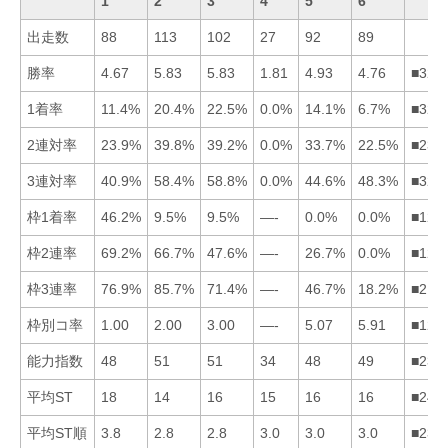
1
2
3
4
5
6
出走数
88
113
102
27
92
89
勝率
4.67
5.83
5.83
1.81
4.93
4.76
■325
1着率
11.4%
20.4%
22.5%
0.0%
14.1%
6.7%
■325
2連対率
23.9%
39.8%
39.2%
0.0%
33.7%
22.5%
■235
3連対率
40.9%
58.4%
58.8%
0.0%
44.6%
48.3%
■326
枠1着率
46.2%
9.5%
9.5%
—-
0.0%
0.0%
■123
枠2連率
69.2%
66.7%
47.6%
—-
26.7%
0.0%
■123
枠3連率
76.9%
85.7%
71.4%
—-
46.7%
18.2%
■213
枠別コ率
1.00
2.00
3.00
—-
5.07
5.91
■123
能力指数
48
51
51
34
48
49
■236
平均ST
18
14
16
15
16
16
■243
平均ST順
3.8
2.8
2.8
3.0
3.0
3.0
■236