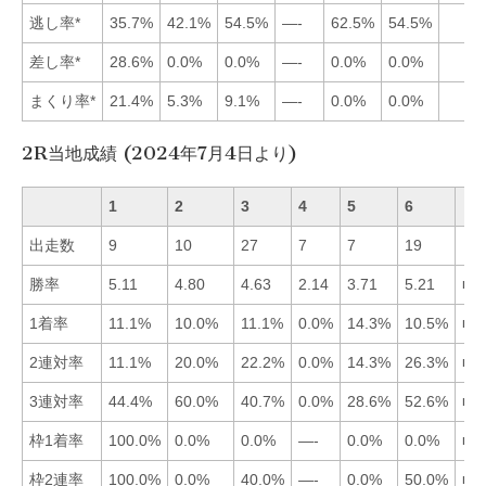
逃し率*
35.7%
42.1%
54.5%
—-
62.5%
54.5%
差し率*
28.6%
0.0%
0.0%
—-
0.0%
0.0%
まくり率*
21.4%
5.3%
9.1%
—-
0.0%
0.0%
2R当地成績 (2024年7月4日より)
1
2
3
4
5
6
出走数
9
10
27
7
7
19
勝率
5.11
4.80
4.63
2.14
3.71
5.21
■6
1着率
11.1%
10.0%
11.1%
0.0%
14.3%
10.5%
■5
2連対率
11.1%
20.0%
22.2%
0.0%
14.3%
26.3%
■6
3連対率
44.4%
60.0%
40.7%
0.0%
28.6%
52.6%
■2
枠1着率
100.0%
0.0%
0.0%
—-
0.0%
0.0%
■1
枠2連率
100.0%
0.0%
40.0%
—-
0.0%
50.0%
■1