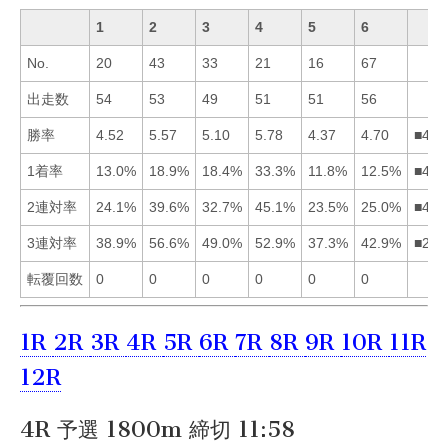
1
2
3
4
5
6
No.
20
43
33
21
16
67
出走数
54
53
49
51
51
56
勝率
4.52
5.57
5.10
5.78
4.37
4.70
■423
1着率
13.0%
18.9%
18.4%
33.3%
11.8%
12.5%
■423
2連対率
24.1%
39.6%
32.7%
45.1%
23.5%
25.0%
■423
3連対率
38.9%
56.6%
49.0%
52.9%
37.3%
42.9%
■243
転覆回数
0
0
0
0
0
0
1R
2R
3R
4R
5R
6R
7R
8R
9R
10R
11R
12R
4R 予選 1800m 締切 11:58