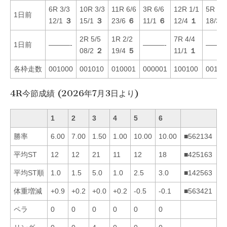
6R 3/3
10R 3/3
11R 6/6
3R 6/6
12R 1/1
5R 3/3
1日前
12/1
３
15/1
３
23/6
６
11/1
６
12/4
１
18/3
2R 5/5
1R 2/2
7R 4/4
1日前
———-
———-
———
08/2
２
19/4
５
11/1
１
各枠走数
001000
001010
010001
000001
100100
00100
4R今節成績 (2026年7月3日より)
1
2
3
4
5
6
勝率
6.00
7.00
1.50
1.00
10.00
10.00
■562134
平均ST
12
12
21
11
12
18
■425163
平均ST順
1.0
1.5
5.0
1.0
2.5
3.0
■142563
体重増減
+0.9
+0.2
+0.0
+0.2
-0.5
-0.1
■563421
ペラ
0
0
0
0
0
0