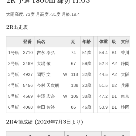
2R 予選 1800m 締切 11:05
太陽高度: 73度 月高度:-31度 月齢:19.4
2R出走表
登番
氏名
期
年齢
体重
級
支部
1号艇
3710
吉永 泰弘
74
51歳
54.4
B1
香川
4
2号艇
3489
大場 敏
67
59歳
52.8
A2
静岡
3
3号艇
4927
関野 文
W
118
32歳
44.5
A2
大阪
6
4号艇
5456
今村 天次朗
138
20歳
51.5
B2
兵庫
5
5号艇
4569
中澤 宏奈
W
105
38歳
47.2
B1
東京
2
6号艇
4068
幸田 智裕
86
46歳
53.9
B1
静岡
2
2R今節成績 (2026年7月3日より)