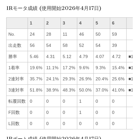
1Rモータ成績 (使用開始2026年4月17日)
1
2
3
4
5
6
No.
24
28
11
46
50
59
出走数
56
54
58
52
54
39
勝率
5.46
4.31
5.12
4.79
4.07
4.72
■134
1着率
19.6%
11.1%
17.2%
9.6%
9.3%
15.4%
■136
2連対率
35.7%
24.1%
29.3%
26.9%
20.4%
25.6%
■134
3連対率
51.8%
38.9%
48.3%
50.0%
37.0%
41.0%
■143
転覆回数
0
0
0
1
0
0
F回数
0
0
0
1
0
0
L回数
0
0
0
0
0
0
1Rボート成績 (使用開始2026年4月17日)