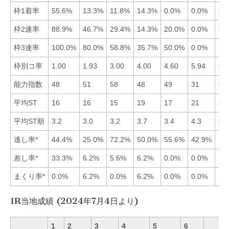
枠1着率
55.6%
13.3%
11.8%
14.3%
0.0%
0.0%
■1
枠2連率
88.9%
46.7%
29.4%
14.3%
20.0%
0.0%
■1
枠3連率
100.0%
80.0%
58.8%
35.7%
50.0%
0.0%
■1
枠別コ率
1.00
1.93
3.00
4.00
4.60
5.94
■1
能力指数
48
51
58
48
49
31
■3
平均ST
16
16
15
19
17
21
■3
平均ST順
3.2
3.0
3.2
3.7
3.4
4.3
■2
逃し率*
44.4%
25.0%
72.2%
50.0%
55.6%
42.9%
差し率*
33.3%
6.2%
5.6%
6.2%
0.0%
0.0%
まくり率*
0.0%
6.2%
0.0%
6.2%
0.0%
0.0%
1R当地成績 (2024年7月4日より)
1
2
3
4
5
6