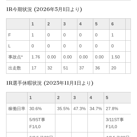
1R今期状況 (2026年5月1日より)
1
2
3
4
5
6
F
1
0
0
0
0
1
L
0
0
0
0
0
0
事故点*
1.76
0.00
0.00
0.00
0.00
1.50
出走数
17
32
51
37
36
20
1R選手休暇状況 (2025年11月1日より)
1
2
3
4
5
6
稼働日率
30.6%
35.5%
47.3%
34.7%
27.8%
2
5/9ST事
3/11ST事
1
F1/L0
F1/L0
4