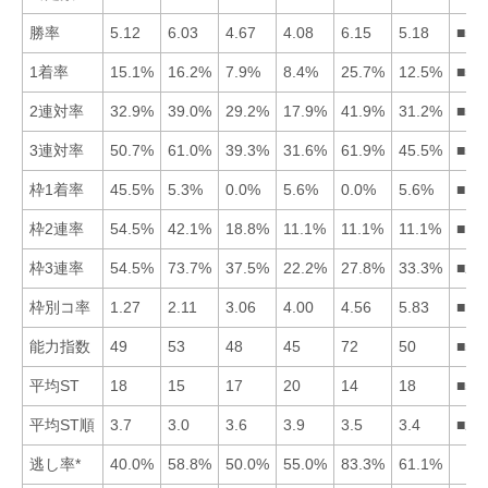
勝率
5.12
6.03
4.67
4.08
6.15
5.18
■52
1着率
15.1%
16.2%
7.9%
8.4%
25.7%
12.5%
■52
2連対率
32.9%
39.0%
29.2%
17.9%
41.9%
31.2%
■52
3連対率
50.7%
61.0%
39.3%
31.6%
61.9%
45.5%
■52
枠1着率
45.5%
5.3%
0.0%
5.6%
0.0%
5.6%
■14
枠2連率
54.5%
42.1%
18.8%
11.1%
11.1%
11.1%
■12
枠3連率
54.5%
73.7%
37.5%
22.2%
27.8%
33.3%
■21
枠別コ率
1.27
2.11
3.06
4.00
4.56
5.83
■12
能力指数
49
53
48
45
72
50
■52
平均ST
18
15
17
20
14
18
■52
平均ST順
3.7
3.0
3.6
3.9
3.5
3.4
■26
逃し率*
40.0%
58.8%
50.0%
55.0%
83.3%
61.1%