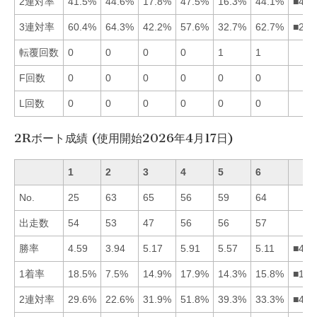
2連対率
41.5%
44.6%
17.8%
47.5%
16.3%
44.1%
■426
3連対率
60.4%
64.3%
42.2%
57.6%
32.7%
62.7%
■261
転覆回数
0
0
0
0
1
1
F回数
0
0
0
0
0
0
L回数
0
0
0
0
0
0
2Rボート成績 (使用開始2026年4月17日)
1
2
3
4
5
6
No.
25
63
65
56
59
64
出走数
54
53
47
56
56
57
勝率
4.59
3.94
5.17
5.91
5.57
5.11
■453
1着率
18.5%
7.5%
14.9%
17.9%
14.3%
15.8%
■146
2連対率
29.6%
22.6%
31.9%
51.8%
39.3%
33.3%
■456