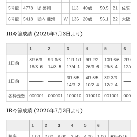
5号艇
4778
堤 啓輔
113
40歳
50.5
B1
佐賀
5
6号艇
5418
堀内 亜海
W
136
20歳
56.1
B2
大阪
5
1R今節成績 (2026年7月3日より)
1
2
3
4
5
6
8R 6/6
9R 6/6
11R 1/1
9R 2/2
10R 6/6
2R 6/6
1日前
18/3
６
14/3
５
17/4
１
26/6
６
29/5
４
12/4
3R 5/5
4R 5/5
3R 3/3
1日前
———-
———-
———
14/3
２
10/2
４
12/2
４
各枠走数
000001
000001
100010
010010
001001
00000
1R今節成績 (2026年7月3日より)
1
2
3
4
5
6
勝率
1.00
2.00
9.00
2.50
4.00
1.00
■354216