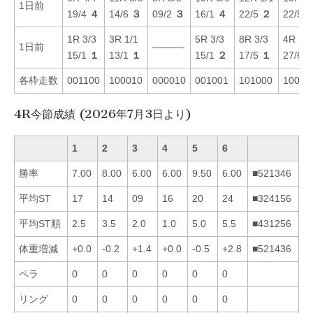
1日前
19/4
４
14/6
３
09/2
３
16/1
４
22/5
２
22/5
1R 3/3
3R 1/1
5R 3/3
8R 3/3
4R 5/5
1日前
———-
15/1
１
13/1
１
15/1
２
17/5
１
27/6
各枠走数
001100
100010
000010
001001
101000
10001
4R今節成績 (2026年7月3日より)
1
2
3
4
5
6
勝率
7.00
8.00
6.00
6.00
9.50
6.00
■521346
平均ST
17
14
09
16
20
24
■324156
平均ST順
2.5
3.5
2.0
1.0
5.0
5.5
■431256
体重増減
+0.0
-0.2
+1.4
+0.0
-0.5
+2.8
■521436
ペラ
0
0
0
0
0
0
リング
0
0
0
0
0
0