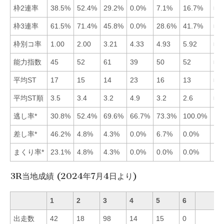
枠2連率
38.5%
52.4%
29.2%
0.0%
7.1%
16.7%
■2
枠3連率
61.5%
71.4%
45.8%
0.0%
28.6%
41.7%
■2
枠別コ率
1.00
2.00
3.21
4.33
4.93
5.92
■1
能力指数
45
52
61
39
50
52
■3
平均ST
17
15
14
23
16
13
■6
平均ST順
3.5
3.4
3.2
4.9
3.2
2.6
■6
逃し率*
30.8%
52.4%
69.6%
66.7%
73.3%
100.0%
差し率*
46.2%
4.8%
4.3%
0.0%
6.7%
0.0%
まくり率*
23.1%
4.8%
4.3%
0.0%
0.0%
0.0%
3R当地成績 (2024年7月4日より)
1
2
3
4
5
6
出走数
42
18
98
14
15
0