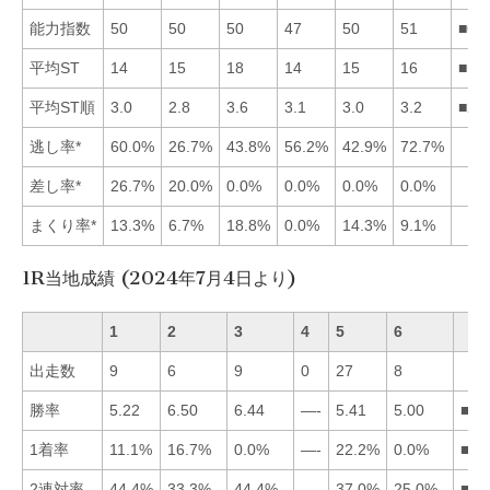
能力指数
50
50
50
47
50
51
■63
平均ST
14
15
18
14
15
16
■14
平均ST順
3.0
2.8
3.6
3.1
3.0
3.2
■21
逃し率*
60.0%
26.7%
43.8%
56.2%
42.9%
72.7%
差し率*
26.7%
20.0%
0.0%
0.0%
0.0%
0.0%
まくり率*
13.3%
6.7%
18.8%
0.0%
14.3%
9.1%
1R当地成績 (2024年7月4日より)
1
2
3
4
5
6
出走数
9
6
9
0
27
8
勝率
5.22
6.50
6.44
—-
5.41
5.00
■23
1着率
11.1%
16.7%
0.0%
—-
22.2%
0.0%
■52
2連対率
44.4%
33.3%
44.4%
—-
37.0%
25.0%
■13