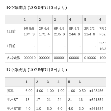
1R今節成績 (2026年7月3日より)
1
2
3
4
5
6
9R 5/5
2R 6/6
6R 6/6
9R 6/6
2R 2/2
7R 1/1
1日前
18/4
３
17/1
４
21/5
６
24/6
６
21/4
６
F02/1
3R 5/3
1日前
———-
———-
———-
———-
———-
16/3
６
各枠走数
000010
000001
000001
000001
010000
10001
1R今節成績 (2026年7月3日より)
1
2
3
4
5
6
勝率
6.00
4.00
1.00
1.00
1.00
0.50
■123456
平均ST
18
17
21
24
21
16
■621354
平均ST順
4.0
1.0
5.0
6.0
4.0
3.0
■261534