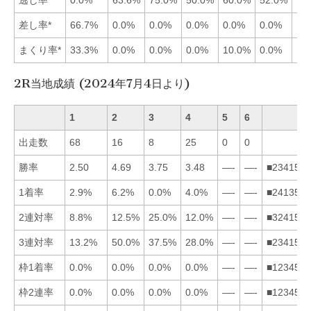
差し率*
66.7%
0.0%
0.0%
0.0%
0.0%
0.0%
まくり率*
33.3%
0.0%
0.0%
0.0%
10.0%
0.0%
2R当地成績 (2024年7月4日より)
1
2
3
4
5
6
出走数
68
16
8
25
0
0
勝率
2.50
4.69
3.75
3.48
—-
—-
■234156
1着率
2.9%
6.2%
0.0%
4.0%
—-
—-
■241356
2連対率
8.8%
12.5%
25.0%
12.0%
—-
—-
■324156
3連対率
13.2%
50.0%
37.5%
28.0%
—-
—-
■234156
枠1着率
0.0%
0.0%
0.0%
0.0%
—-
—-
■123456
枠2連率
0.0%
0.0%
0.0%
0.0%
—-
—-
■123456