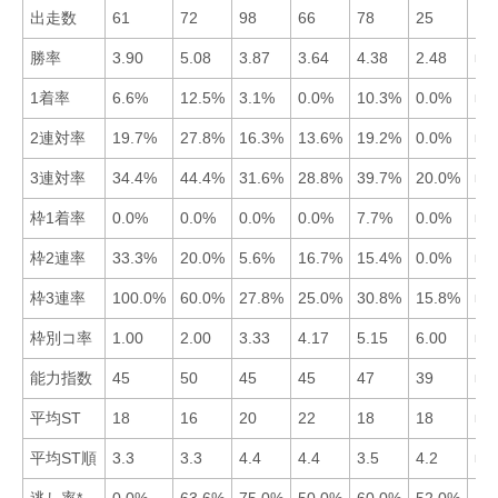
出走数
61
72
98
66
78
25
勝率
3.90
5.08
3.87
3.64
4.38
2.48
■2
1着率
6.6%
12.5%
3.1%
0.0%
10.3%
0.0%
■2
2連対率
19.7%
27.8%
16.3%
13.6%
19.2%
0.0%
■2
3連対率
34.4%
44.4%
31.6%
28.8%
39.7%
20.0%
■2
枠1着率
0.0%
0.0%
0.0%
0.0%
7.7%
0.0%
■5
枠2連率
33.3%
20.0%
5.6%
16.7%
15.4%
0.0%
■1
枠3連率
100.0%
60.0%
27.8%
25.0%
30.8%
15.8%
■1
枠別コ率
1.00
2.00
3.33
4.17
5.15
6.00
■1
能力指数
45
50
45
45
47
39
■2
平均ST
18
16
20
22
18
18
■2
平均ST順
3.3
3.3
4.4
4.4
3.5
4.2
■1
逃し率*
0.0%
63.6%
75.0%
50.0%
60.0%
52.0%