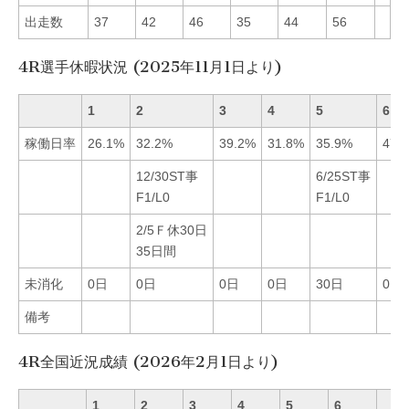
出走数
37
42
46
35
44
56
4R選手休暇状況 (2025年11月1日より)
1
2
3
4
5
6
稼働日率
26.1%
32.2%
39.2%
31.8%
35.9%
47.
12/30ST事
6/25ST事
F1/L0
F1/L0
2/5Ｆ休30日
35日間
未消化
0日
0日
0日
0日
30日
0日
備考
4R全国近況成績 (2026年2月1日より)
1
2
3
4
5
6