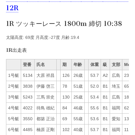
12R
1R ツッキーレース 1800m 締切 10:38
太陽高度: 69度 月高度:-27度 月齢:19.4
1R出走表
登番
氏名
期
年齢
体重
級
支部
Mo
1号艇
5134
大原 祥昌
126
26歳
53.7
A2
広島
23
2号艇
3838
伊藤 啓三
78
51歳
52.0
B1
埼玉
65
3号艇
5243
三馬 崇史
130
25歳
53.4
B1
広島
18
4号艇
4022
待鳥 雄紀
84
46歳
55.6
B1
福岡
62
5号艇
3550
都築 正治
69
55歳
53.6
B1
愛知
13
6号艇
4485
楠原 正剛
102
40歳
53.7
B1
福岡
11