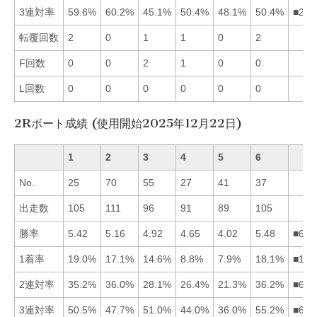
3連対率
59.6%
60.2%
45.1%
50.4%
48.1%
50.4%
■216
転覆回数
2
0
1
1
0
2
F回数
0
0
2
1
0
0
L回数
0
0
0
0
0
0
2Rボート成績 (使用開始2025年12月22日)
1
2
3
4
5
6
No.
25
70
55
27
41
37
出走数
105
111
96
91
89
105
勝率
5.42
5.16
4.92
4.65
4.02
5.48
■612
1着率
19.0%
17.1%
14.6%
8.8%
7.9%
18.1%
■162
2連対率
35.2%
36.0%
28.1%
26.4%
21.3%
36.2%
■621
3連対率
50.5%
47.7%
51.0%
44.0%
36.0%
55.2%
■631