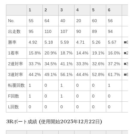
1
2
3
4
5
6
No.
55
64
40
20
60
56
出走数
95
110
107
90
89
94
勝率
4.92
5.18
5.59
4.71
5.26
5.67
■635
1着率
15.8%
20.9%
18.7%
14.4%
19.1%
16.0%
■253
2連対率
33.7%
34.5%
41.1%
33.3%
32.6%
37.2%
■362
3連対率
44.2%
49.1%
56.1%
44.4%
52.8%
61.7%
■635
転覆回数
1
0
1
0
0
1
F回数
1
0
1
0
0
0
L回数
0
0
0
0
0
0
3Rボート成績 (使用開始2025年12月22日)