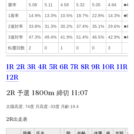
勝率
5.08
5.11
4.58
5.32
5.05
4.84
■421
1着率
14.9%
13.3%
10.5%
18.7%
22.8%
14.3%
■541
2連対率
33.8%
31.3%
30.2%
37.4%
35.1%
29.6%
■451
3連対率
47.3%
49.4%
41.9%
51.4%
46.5%
42.9%
■421
転覆回数
2
0
1
0
0
3
1R
2R
3R
4R
5R
6R
7R
8R
9R
10R
11R
12R
2R 予選 1800m 締切 11:07
太陽高度: 74度 月高度:-33度 月齢:19.4
2R出走表
登番
氏名
期
年齢
体重
級
支部
Mo