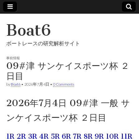
Boat6
ボートレースの研究解析サイト
事前情報
09#津 サンケイスポーツ杯 ２
日目
by
Boat6
•
2026年7月4日
•
0 Comments
2026年7月4日 09#津 一般 サ
ンケイスポーツ杯 ２日目
1R
2R
3R
4R
5R
6R
7R
8R
9R
10R
11R