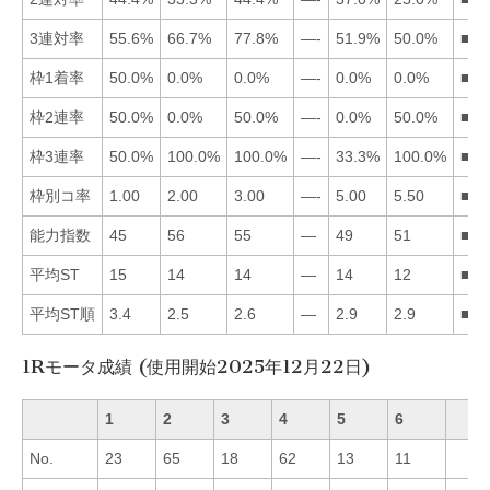
3連対率
55.6%
66.7%
77.8%
—-
51.9%
50.0%
■32
枠1着率
50.0%
0.0%
0.0%
—-
0.0%
0.0%
■12
枠2連率
50.0%
0.0%
50.0%
—-
0.0%
50.0%
■13
枠3連率
50.0%
100.0%
100.0%
—-
33.3%
100.0%
■23
枠別コ率
1.00
2.00
3.00
—-
5.00
5.50
■12
能力指数
45
56
55
—
49
51
■23
平均ST
15
14
14
—
14
12
■62
平均ST順
3.4
2.5
2.6
—
2.9
2.9
■23
1Rモータ成績 (使用開始2025年12月22日)
1
2
3
4
5
6
No.
23
65
18
62
13
11