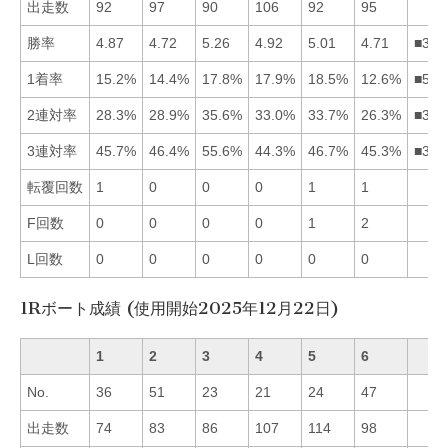
出走数
92
97
90
106
92
95
勝率
4.87
4.72
5.26
4.92
5.01
4.71
■354
1着率
15.2%
14.4%
17.8%
17.9%
18.5%
12.6%
■543
2連対率
28.3%
28.9%
35.6%
33.0%
33.7%
26.3%
■354
3連対率
45.7%
46.4%
55.6%
44.3%
46.7%
45.3%
■352
転覆回数
1
0
0
0
1
1
F回数
0
0
0
0
1
2
L回数
0
0
0
0
0
0
1Rボート成績 (使用開始2025年12月22日)
1
2
3
4
5
6
No.
36
51
23
21
24
47
出走数
74
83
86
107
114
98