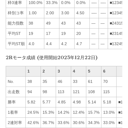
枠3連率
100.0%
33.3%
0.0%
0.0%
—-
—-
■123456
枠別コ率
1.00
2.00
3.00
4.50
—-
—-
■123456
能力指数
38
49
43
43
—
—
■243156
平均ST
19
17
19
20
—
—
■231456
平均ST順
4.0
4.4
4.2
4.7
—
—
■132456
2Rモータ成績 (使用開始2025年12月22日)
1
2
3
4
5
6
No.
38
35
46
33
61
70
出走数
94
98
113
121
108
115
勝率
5.82
5.77
4.85
4.98
5.14
5.18
■126
1着率
24.5%
15.3%
14.2%
12.4%
15.7%
13.0%
■152
2連対率
42.6%
36.7%
33.6%
30.6%
34.3%
33.0%
■125