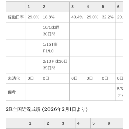
1
2
3
4
5
6
稼働日率
29.0%
18.8%
40.4%
29.0%
32.2%
29.0%
10/1休暇
36日間
1/1ST事
F1/L0
2/13Ｆ休30日
35日間
未消化
0日
0日
0日
0日
0日
0日
5/3
備考
デビ
2R全国近況成績 (2026年2月1日より)
1
2
3
4
5
6