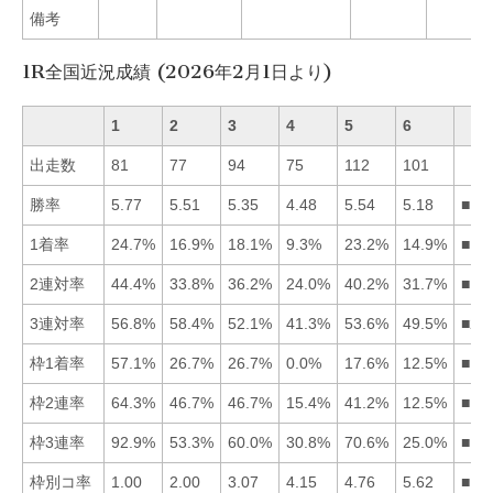
備考
1R全国近況成績 (2026年2月1日より)
1
2
3
4
5
6
出走数
81
77
94
75
112
101
勝率
5.77
5.51
5.35
4.48
5.54
5.18
■15
1着率
24.7%
16.9%
18.1%
9.3%
23.2%
14.9%
■15
2連対率
44.4%
33.8%
36.2%
24.0%
40.2%
31.7%
■15
3連対率
56.8%
58.4%
52.1%
41.3%
53.6%
49.5%
■21
枠1着率
57.1%
26.7%
26.7%
0.0%
17.6%
12.5%
■12
枠2連率
64.3%
46.7%
46.7%
15.4%
41.2%
12.5%
■12
枠3連率
92.9%
53.3%
60.0%
30.8%
70.6%
25.0%
■15
枠別コ率
1.00
2.00
3.07
4.15
4.76
5.62
■12