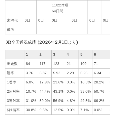
11/22休暇
64日間
未消化
0日
0日
0日
0日
0日
0日
備考
3R全国近況成績 (2026年2月1日より)
1
2
3
4
5
6
出走数
84
117
123
21
109
71
勝率
3.76
5.87
5.92
2.29
5.26
6.34
■6
1着率
6.0%
17.9%
23.6%
0.0%
16.5%
28.2%
■6
2連対率
10.7%
44.4%
43.1%
0.0%
33.0%
50.7%
■6
3連対率
31.0%
59.0%
56.9%
4.8%
49.5%
66.2%
■6
枠1着率
30.8%
9.5%
12.5%
0.0%
7.1%
0.0%
■1