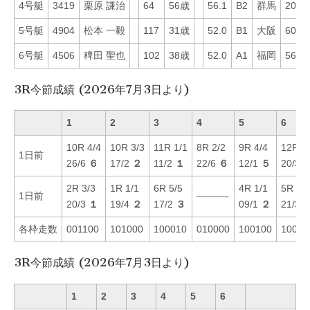
4号艇
3419
栗原 謙治
64
56歳
56.1
B2
群馬
20
5号艇
4904
松本 一毅
117
31歳
52.0
B1
大阪
60
6号艇
4506
稗田 聖也
102
38歳
52.0
A1
福岡
56
3R今節成績 (2026年7月3日より)
1
2
3
4
5
6
10R 4/4
10R 3/3
11R 1/1
8R 2/2
9R 4/4
12R 5
1日前
26/6
６
17/2
２
11/2
１
22/6
６
12/1
５
20/3
2R 3/3
1R 1/1
6R 5/5
4R 1/1
5R 1/1
1日前
———-
20/3
１
19/4
２
17/2
３
09/1
２
21/3
各枠走数
001100
101000
100010
010000
100100
10001
3R今節成績 (2026年7月3日より)
1
2
3
4
5
6