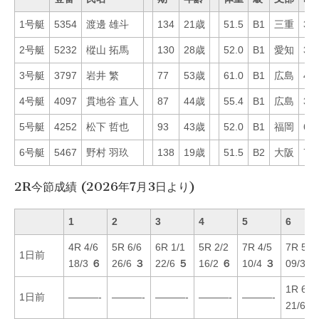
1号艇
5354
渡邊 雄斗
134
21歳
51.5
B1
三重
38
2号艇
5232
樅山 拓馬
130
28歳
52.0
B1
愛知
35
3号艇
3797
岩井 繁
77
53歳
61.0
B1
広島
46
4号艇
4097
貫地谷 直人
87
44歳
55.4
B1
広島
33
5号艇
4252
松下 哲也
93
43歳
52.0
B1
福岡
61
6号艇
5467
野村 羽玖
138
19歳
51.5
B2
大阪
70
2R今節成績 (2026年7月3日より)
1
2
3
4
5
6
4R 4/6
5R 6/6
6R 1/1
5R 2/2
7R 4/5
7R 5/6
1日前
18/3
６
26/6
３
22/6
５
16/2
６
10/4
３
09/3
４
1R 6/6
1日前
———-
———-
———-
———-
———-
21/6
４