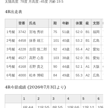
太陽高度: 78度 月高度:-45度 月齢:19.5
4R出走表
登番
氏名
期
年齢
体重
級
支部
Mo
1号艇
3742
宮地 秀祈
75
51歳
52.0
B1
福岡
72
2号艇
4458
抹香 雄三
101
40歳
53.2
B1
広島
19
3号艇
4228
吉田 慎二郎
92
43歳
55.4
A2
愛知
17
4号艇
4527
高野 心吾
103
38歳
52.0
B1
愛知
29
5号艇
4168
石野 貴之
90
44歳
52.1
A1
大阪
68
6号艇
4000
松本 博昭
84
49歳
55.3
A2
広島
71
4R今節成績 (2026年7月3日より)
1
2
3
4
5
6
6R 4/4
11R 5/5
8R 5/5
10R 6/6
12R 1/1
10R 1/