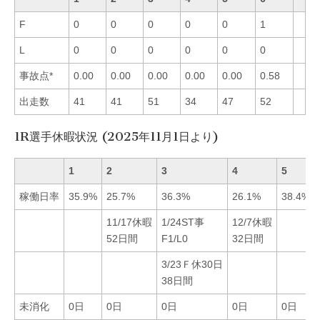
F
0
0
0
0
0
1
L
0
0
0
0
0
0
事故点*
0.00
0.00
0.00
0.00
0.00
0.58
出走数
41
41
51
34
47
52
1R選手休暇状況 (2025年11月1日より)
1
2
3
4
5
稼働日率
35.9%
25.7%
36.3%
26.1%
38.4%
11/17休暇
1/24ST事
12/7休暇
52日間
F1/L0
32日間
3/23Ｆ休30日
38日間
未消化
0日
0日
0日
0日
0日