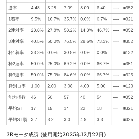
勝率
4.48
5.28
7.09
3.00
6.40
—-
■35214
1着率
9.5%
16.7%
35.7%
0.0%
6.7%
—-
■32154
2連対率
23.8%
27.8%
58.2%
14.3%
46.7%
—-
■35214
3連対率
40.5%
50.0%
76.5%
28.6%
73.3%
—-
■35214
枠1着率
33.3%
0.0%
30.8%
0.0%
0.0%
—-
■13245
枠2連率
50.0%
25.0%
69.2%
0.0%
66.7%
—-
■35124
枠3連率
50.0%
75.0%
84.6%
0.0%
66.7%
—-
■32514
枠別コ率
1.00
2.00
3.08
4.00
5.00
—-
■12345
能力指数
46
50
57
40
54
—
■35214
平均ST
17
15
14
22
18
—
■32154
平均ST順
3.7
3.2
3.0
4.9
3.3
—
■32514
3Rモータ成績 (使用開始2025年12月22日)