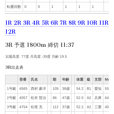
転覆回数
0
0
1
1
1
1
1R
2R
3R
4R
5R
6R
7R
8R
9R
10R
11R
12R
3R 予選 1800m 締切 11:37
太陽高度: 77度 月高度:-39度 月齢:19.5
3R出走表
登番
氏名
期
年齢
体重
級
支部
Mo
1号艇
4565
西村 豪洋
105
38歳
54.2
B1
愛知
55
2号艇
4057
松井 賢治
86
47歳
52.0
A2
兵庫
64
3号艇
4754
松尾 充
112
37歳
52.2
A2
三重
40