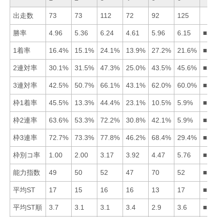
出走数
73
73
112
72
92
125
勝率
4.96
5.36
6.24
4.61
5.96
6.15
■36
1着率
16.4%
15.1%
24.1%
13.9%
27.2%
21.6%
■53
2連対率
30.1%
31.5%
47.3%
25.0%
43.5%
45.6%
■36
3連対率
42.5%
50.7%
66.1%
43.1%
62.0%
60.0%
■35
枠1着率
45.5%
13.3%
44.4%
23.1%
10.5%
5.9%
■13
枠2連率
63.6%
53.3%
72.2%
30.8%
42.1%
5.9%
■31
枠3連率
72.7%
73.3%
77.8%
46.2%
68.4%
29.4%
■32
枠別コ率
1.00
2.00
3.17
3.92
4.47
5.76
■12
能力指数
49
50
52
47
70
52
■53
平均ST
17
15
16
16
13
17
■52
平均ST順
3.7
3.1
3.1
3.4
2.9
3.6
■53