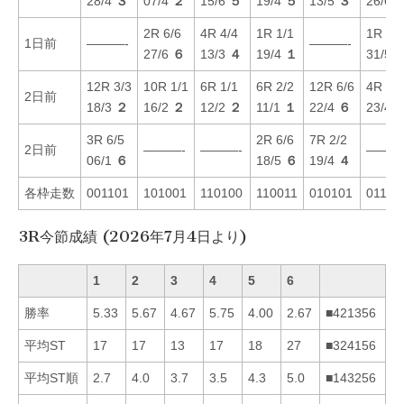
28/4
３
07/4
２
15/6
５
19/4
５
13/5
３
26/6
2R 6/6
4R 4/4
1R 1/1
1R 2/2
1日前
———-
———-
27/6
６
13/3
４
19/4
１
31/5
12R 3/3
10R 1/1
6R 1/1
6R 2/2
12R 6/6
4R 3/3
2日前
18/3
２
16/2
２
12/2
２
11/1
１
22/4
６
23/4
3R 6/5
2R 6/6
7R 2/2
2日前
———-
———-
———
06/1
６
18/5
６
19/4
４
各枠走数
001101
101001
110100
110011
010101
01101
3R今節成績 (2026年7月4日より)
1
2
3
4
5
6
勝率
5.33
5.67
4.67
5.75
4.00
2.67
■421356
平均ST
17
17
13
17
18
27
■324156
平均ST順
2.7
4.0
3.7
3.5
4.3
5.0
■143256