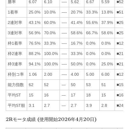
勝率
6.07
6.10
—-
5.62
6.67
5.59
■5214
1着率
25.0%
10.0%
—-
20.7%
33.3%
13.8%
■5146
2連対率
43.1%
60.0%
—-
41.4%
55.6%
37.9%
■2514
3連対率
56.9%
70.0%
—-
58.6%
66.7%
58.6%
■2546
枠1着率
76.5%
33.3%
—-
16.7%
0.0%
0.0%
■1245
枠2連率
88.2%
100.0%
—-
33.3%
0.0%
0.0%
■2145
枠3連率
94.1%
100.0%
—-
50.0%
0.0%
25.0%
■2146
枠別コ率
1.06
2.00
—-
4.00
5.00
6.00
■1245
能力指数
62
52
—
50
53
51
■1526
平均ST
15
16
—
17
18
15
■1624
平均ST順
3.1
2.7
—
2.7
3.9
2.8
■2461
2Rモータ成績 (使用開始2026年4月20日)