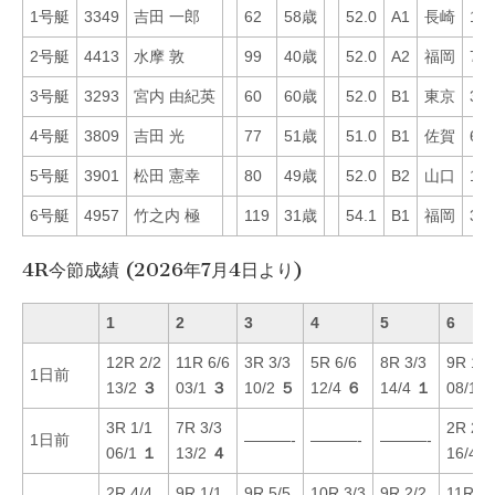
1号艇
3349
吉田 一郎
62
58歳
52.0
A1
長崎
18
2号艇
4413
水摩 敦
99
40歳
52.0
A2
福岡
70
3号艇
3293
宮内 由紀英
60
60歳
52.0
B1
東京
31
4号艇
3809
吉田 光
77
51歳
51.0
B1
佐賀
65
5号艇
3901
松田 憲幸
80
49歳
52.0
B2
山口
19
6号艇
4957
竹之内 極
119
31歳
54.1
B1
福岡
30
4R今節成績 (2026年7月4日より)
1
2
3
4
5
6
12R 2/2
11R 6/6
3R 3/3
5R 6/6
8R 3/3
9R 1/1
1日前
13/2
３
03/1
３
10/2
５
12/4
６
14/4
１
08/1
3R 1/1
7R 3/3
2R 2/2
1日前
———-
———-
———-
06/1
１
13/2
４
16/4
2R 4/4
9R 1/1
9R 5/5
10R 3/3
9R 2/2
11R 3/