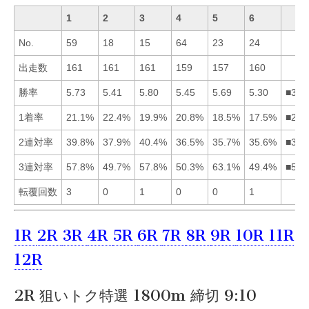
1
2
3
4
5
6
No.
59
18
15
64
23
24
出走数
161
161
161
159
157
160
勝率
5.73
5.41
5.80
5.45
5.69
5.30
■315
1着率
21.1%
22.4%
19.9%
20.8%
18.5%
17.5%
■214
2連対率
39.8%
37.9%
40.4%
36.5%
35.7%
35.6%
■312
3連対率
57.8%
49.7%
57.8%
50.3%
63.1%
49.4%
■513
転覆回数
3
0
1
0
0
1
1R
2R
3R
4R
5R
6R
7R
8R
9R
10R
11R
12R
2R 狙いトク特選 1800m 締切 9:10