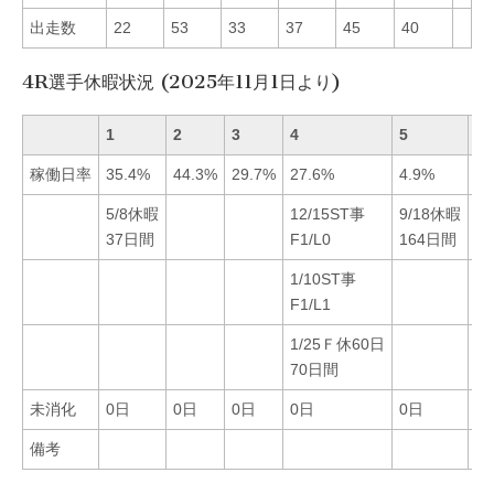
出走数
22
53
33
37
45
40
4R選手休暇状況 (2025年11月1日より)
1
2
3
4
5
6
稼働日率
35.4%
44.3%
29.7%
27.6%
4.9%
34
5/8休暇
12/15ST事
9/18休暇
37日間
F1/L0
164日間
1/10ST事
F1/L1
1/25Ｆ休60日
70日間
未消化
0日
0日
0日
0日
0日
0
備考