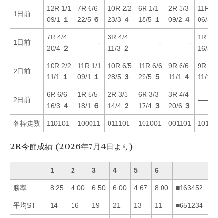
12R 1/1
7R 6/6
10R 2/2
6R 1/1
2R 3/3
11R 1/
1日前
09/1
１
22/5
６
23/3
４
18/5
１
09/2
４
06/3
7R 4/4
3R 4/4
1R 5/5
1日前
———-
———-
———-
20/4
２
11/3
２
16/3
10R 2/2
11R 1/1
10R 6/5
11R 6/6
9R 6/6
9R 3/3
2日前
11/1
１
09/1
１
28/5
３
29/5
５
11/1
４
11/1
6R 6/6
1R 5/5
2R 3/3
6R 3/3
3R 4/4
2日前
———
16/3
４
18/1
６
14/4
２
17/4
３
20/6
３
各枠走数
110101
100011
011101
101001
001101
10101
2R今節成績 (2026年7月4日より)
1
2
3
4
5
6
勝率
8.25
4.00
6.50
6.00
4.67
8.00
■163452
平均ST
14
16
19
21
13
11
■651234