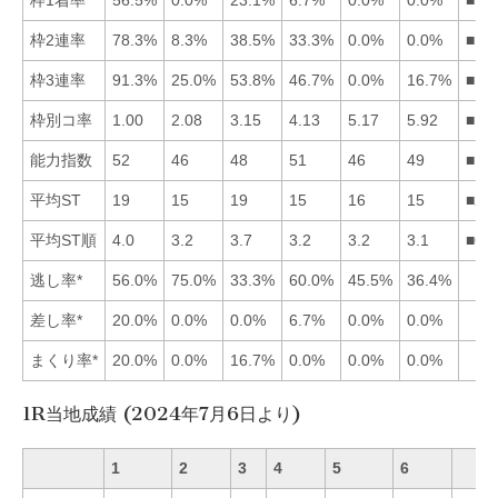
枠2連率
78.3%
8.3%
38.5%
33.3%
0.0%
0.0%
■13
枠3連率
91.3%
25.0%
53.8%
46.7%
0.0%
16.7%
■13
枠別コ率
1.00
2.08
3.15
4.13
5.17
5.92
■12
能力指数
52
46
48
51
46
49
■14
平均ST
19
15
19
15
16
15
■26
平均ST順
4.0
3.2
3.7
3.2
3.2
3.1
■64
逃し率*
56.0%
75.0%
33.3%
60.0%
45.5%
36.4%
差し率*
20.0%
0.0%
0.0%
6.7%
0.0%
0.0%
まくり率*
20.0%
0.0%
16.7%
0.0%
0.0%
0.0%
1R当地成績 (2024年7月6日より)
1
2
3
4
5
6