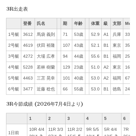
3R出走表
登番
氏名
期
年齢
体重
級
支部
Mo
1号艇
3612
馬袋 義則
71
53歳
52.9
A1
兵庫
33
2号艇
4619
伏田 裕隆
107
43歳
52.1
B1
東京
35
3号艇
4272
大場 広孝
94
44歳
55.6
B1
福岡
25
4号艇
5228
若林 樹蘭
129
23歳
51.0
A2
東京
16
5号艇
4463
三苫 晃幸
101
40歳
53.0
A2
福岡
67
6号艇
3477
近藤 稔也
66
55歳
53.0
B1
徳島
24
3R今節成績 (2026年7月4日より)
1
2
3
4
5
6
10R 4/4
11R 3/3
11R 2/2
9R 5/5
5R 4/4
7R 5/5
1日前