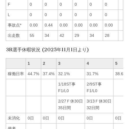
F
0
0
0
0
0
0
L
0
0
0
0
0
0
事故点*
0.00
0.44
0.00
0.00
0.00
0.00
出走数
55
34
42
29
34
28
3R選手休暇状況 (2025年11月1日より)
1
2
3
4
5
稼働日率
44.7%
37.4%
32.1%
31.7%
38.6%
1/18ST事
2/9ST事
F1/L0
F1/L0
2/27Ｆ休30日
3/13Ｆ休30日
35日間
32日間
未消化
0日
0日
0日
0日
0日
備考