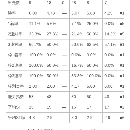
出走数
9
18
0
28
8
7
勝率
6.00
4.78
—-
5.07
5.88
4.29
■154
1着率
11.1%
5.6%
—-
7.1%
25.0%
0.0%
■514
2連対率
33.3%
27.8%
—-
21.4%
50.0%
14.3%
■512
3連対率
66.7%
50.0%
—-
53.6%
62.5%
57.1%
■156
枠1着率
100.0%
0.0%
—-
0.0%
0.0%
0.0%
■124
枠2連率
100.0%
50.0%
—-
16.7%
50.0%
0.0%
■125
枠3連率
100.0%
50.0%
—-
33.3%
100.0%
0.0%
■152
枠別コ率
1.00
2.00
—-
4.17
5.00
6.00
■124
能力指数
53
48
—
50
50
46
■154
平均ST
19
15
—
16
17
17
■246
平均ST順
4.3
2.9
—
3.3
2.9
2.9
■652