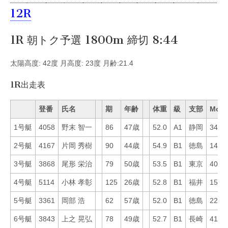
12R
1R 朝トク予選 1800m 締切 8:44
太陽高度: 42度 月高度: 23度 月齢:21.4
1R出走表
登番
氏名
期
年齢
体重
級
支部
Mo
1号艇
4058
野末 智一
86
47歳
52.0
A1
静岡
34
2号艇
4167
片岡 秀樹
90
44歳
54.9
B1
徳島
14
3号艇
3868
尾形 栄治
79
50歳
53.5
B1
東京
40
4号艇
5114
小林 孝彰
125
26歳
52.8
B1
福井
15
5号艇
3361
岡部 浩
62
57歳
52.0
B1
徳島
22
6号艇
3843
上之 晃弘
78
49歳
52.7
B1
長崎
41