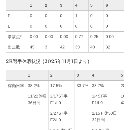
1
2
3
4
5
6
F
0
0
0
1
0
0
L
0
0
0
0
0
0
事故点*
0.00
0.00
0.00
0.77
0.25
0.00
出走数
45
3
42
39
40
32
2R選手休暇状況 (2025年11月1日より)
1
2
3
4
5
稼働日率
38.2%
17.5%
33.7%
33.7%
28.9
11/22休暇
2/17ST事
1/4ST事
10/
36日間
F1/L0
F1/L0
43
2/27ST事
2/15Ｆ休30日
F2/L0
32日間