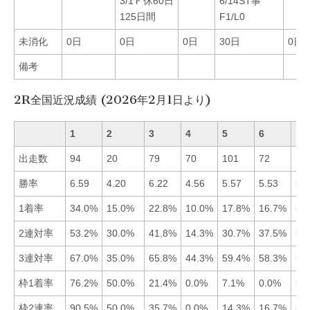
3/1Ｆ休60日
6/14ST事
125日間
F1/L0
未消化
0日
0日
0日
30日
0日
備考
2R全国近況成績 (2026年2月1日より)
1
2
3
4
5
6
出走数
94
20
79
70
101
72
勝率
6.59
4.20
6.22
4.56
5.57
5.53
■1
1着率
34.0%
15.0%
22.8%
10.0%
17.8%
16.7%
■1
2連対率
53.2%
30.0%
41.8%
14.3%
30.7%
37.5%
■1
3連対率
67.0%
35.0%
65.8%
44.3%
59.4%
58.3%
■1
枠1着率
76.2%
50.0%
21.4%
0.0%
7.1%
0.0%
■1
枠2連率
90.5%
50.0%
35.7%
0.0%
14.3%
16.7%
■1