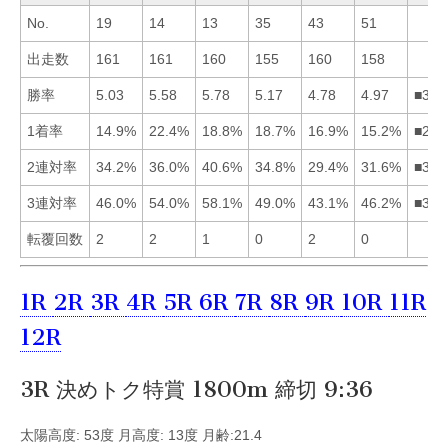
No.
19
14
13
35
43
51
出走数
161
161
160
155
160
158
勝率
5.03
5.58
5.78
5.17
4.78
4.97
■324
1着率
14.9%
22.4%
18.8%
18.7%
16.9%
15.2%
■234
2連対率
34.2%
36.0%
40.6%
34.8%
29.4%
31.6%
■324
3連対率
46.0%
54.0%
58.1%
49.0%
43.1%
46.2%
■324
転覆回数
2
2
1
0
2
0
1R
2R
3R
4R
5R
6R
7R
8R
9R
10R
11R
12R
3R 決めトク特賞 1800m 締切 9:36
太陽高度: 53度 月高度: 13度 月齢:21.4