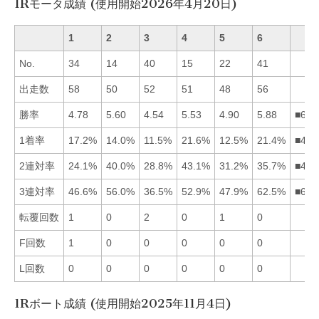
1Rモータ成績 (使用開始2026年4月20日)
1
2
3
4
5
6
No.
34
14
40
15
22
41
出走数
58
50
52
51
48
56
勝率
4.78
5.60
4.54
5.53
4.90
5.88
■624
1着率
17.2%
14.0%
11.5%
21.6%
12.5%
21.4%
■461
2連対率
24.1%
40.0%
28.8%
43.1%
31.2%
35.7%
■426
3連対率
46.6%
56.0%
36.5%
52.9%
47.9%
62.5%
■624
転覆回数
1
0
2
0
1
0
F回数
1
0
0
0
0
0
L回数
0
0
0
0
0
0
1Rボート成績 (使用開始2025年11月4日)