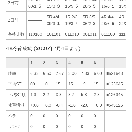
2日前
09/1
５
13/3
３
15/5
５
28/5
５
16/6
１
13/3
5R 4/4
1R 2/2
5R 5/5
4R 4/4
4R 5/5
2日前
———-
09/3
１
19/3
４
06/2
３
28/6
５
22/3
各枠走数
110100
101101
011010
001011
011100
11101
4R今節成績 (2026年7月4日より)
1
2
3
4
5
6
勝率
6.33
6.50
2.67
3.00
7.33
6.00
■521643
平均ST
09
10
15
15
19
15
■123645
平均ST順
1.3
2.2
3.3
3.7
5.3
2.8
■126345
体重増減
+0.0
+0.0
-0.4
-1.0
-2.0
+0.0
■543126
ペラ
0
0
0
0
0
0
リング
0
0
0
0
0
0