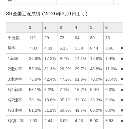
3R全国近況成績 (2026年2月1日より)
1
2
3
4
5
6
出走数
119
99
72
64
80
73
勝率
7.03
4.91
5.15
5.38
6.44
3.60
■15
1着率
26.9%
17.2%
9.7%
14.1%
18.8%
1.4%
■15
2連対率
58.0%
31.3%
29.2%
29.7%
48.8%
11.0%
■15
3連対率
75.6%
42.4%
47.2%
51.6%
70.0%
27.4%
■15
枠1着率
53.1%
6.2%
7.1%
16.7%
0.0%
0.0%
■14
枠2連率
78.1%
18.8%
35.7%
33.3%
33.3%
0.0%
■13
枠3連率
81.2%
31.2%
50.0%
41.7%
60.0%
0.0%
■15
枠別コ率
1.00
2.44
3.00
4.25
5.00
5.93
■12