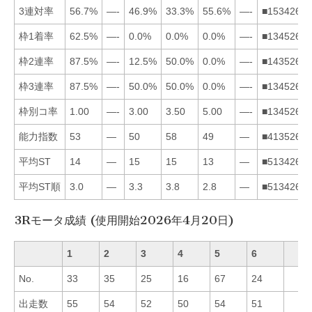
3連対率
56.7%
—-
46.9%
33.3%
55.6%
—-
■153426
枠1着率
62.5%
—-
0.0%
0.0%
0.0%
—-
■134526
枠2連率
87.5%
—-
12.5%
50.0%
0.0%
—-
■143526
枠3連率
87.5%
—-
50.0%
50.0%
0.0%
—-
■134526
枠別コ率
1.00
—-
3.00
3.50
5.00
—-
■134526
能力指数
53
—
50
58
49
—
■413526
平均ST
14
—
15
15
13
—
■513426
平均ST順
3.0
—
3.3
3.8
2.8
—
■513426
3Rモータ成績 (使用開始2026年4月20日)
1
2
3
4
5
6
No.
33
35
25
16
67
24
出走数
55
54
52
50
54
51