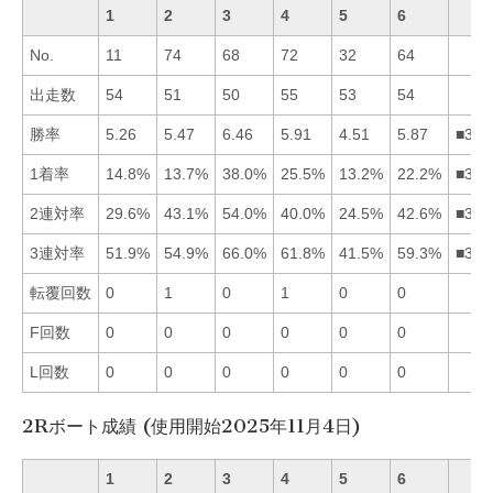
1
2
3
4
5
6
No.
11
74
68
72
32
64
出走数
54
51
50
55
53
54
勝率
5.26
5.47
6.46
5.91
4.51
5.87
■346
1着率
14.8%
13.7%
38.0%
25.5%
13.2%
22.2%
■346
2連対率
29.6%
43.1%
54.0%
40.0%
24.5%
42.6%
■326
3連対率
51.9%
54.9%
66.0%
61.8%
41.5%
59.3%
■346
転覆回数
0
1
0
1
0
0
F回数
0
0
0
0
0
0
L回数
0
0
0
0
0
0
2Rボート成績 (使用開始2025年11月4日)
1
2
3
4
5
6