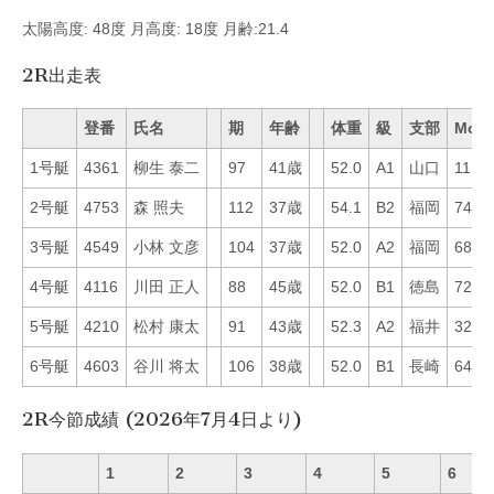
太陽高度: 48度 月高度: 18度 月齢:21.4
2R出走表
登番
氏名
期
年齢
体重
級
支部
Mo
1号艇
4361
柳生 泰二
97
41歳
52.0
A1
山口
11
2号艇
4753
森 照夫
112
37歳
54.1
B2
福岡
74
3号艇
4549
小林 文彦
104
37歳
52.0
A2
福岡
68
4号艇
4116
川田 正人
88
45歳
52.0
B1
徳島
72
5号艇
4210
松村 康太
91
43歳
52.3
A2
福井
32
6号艇
4603
谷川 将太
106
38歳
52.0
B1
長崎
64
2R今節成績 (2026年7月4日より)
1
2
3
4
5
6