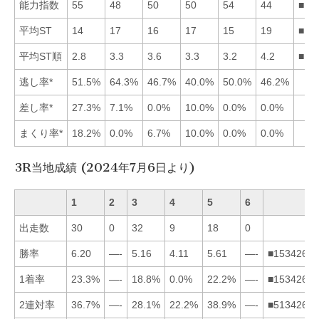
能力指数
55
48
50
50
54
44
■15
平均ST
14
17
16
17
15
19
■15
平均ST順
2.8
3.3
3.6
3.3
3.2
4.2
■15
逃し率*
51.5%
64.3%
46.7%
40.0%
50.0%
46.2%
差し率*
27.3%
7.1%
0.0%
10.0%
0.0%
0.0%
まくり率*
18.2%
0.0%
6.7%
10.0%
0.0%
0.0%
3R当地成績 (2024年7月6日より)
1
2
3
4
5
6
出走数
30
0
32
9
18
0
勝率
6.20
—-
5.16
4.11
5.61
—-
■153426
1着率
23.3%
—-
18.8%
0.0%
22.2%
—-
■153426
2連対率
36.7%
—-
28.1%
22.2%
38.9%
—-
■513426