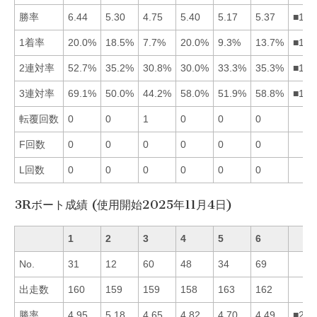
勝率
6.44
5.30
4.75
5.40
5.17
5.37
■146
1着率
20.0%
18.5%
7.7%
20.0%
9.3%
13.7%
■142
2連対率
52.7%
35.2%
30.8%
30.0%
33.3%
35.3%
■162
3連対率
69.1%
50.0%
44.2%
58.0%
51.9%
58.8%
■164
転覆回数
0
0
1
0
0
0
F回数
0
0
0
0
0
0
L回数
0
0
0
0
0
0
3Rボート成績 (使用開始2025年11月4日)
1
2
3
4
5
6
No.
31
12
60
48
34
69
出走数
160
159
159
158
163
162
勝率
4.95
5.18
4.65
4.82
4.70
4.49
■214