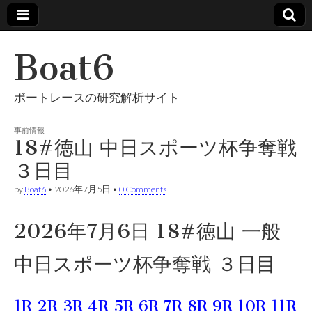
Boat6
ボートレースの研究解析サイト
事前情報
18#徳山 中日スポーツ杯争奪戦
３日目
by
Boat6
•
2026年7月5日
•
0 Comments
2026年7月6日 18#徳山 一般
中日スポーツ杯争奪戦 ３日目
1R
2R
3R
4R
5R
6R
7R
8R
9R
10R
11R