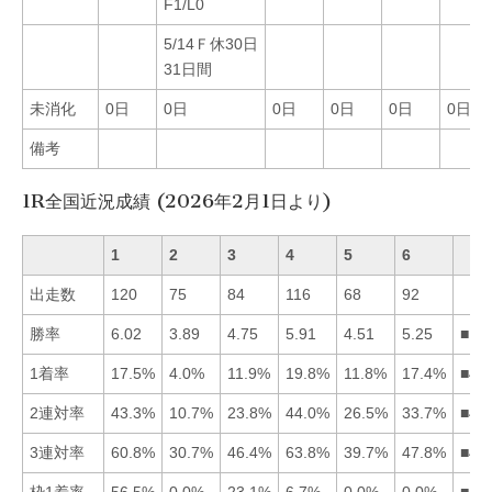
F1/L0
5/14Ｆ休30日
31日間
未消化
0日
0日
0日
0日
0日
0日
備考
1R全国近況成績 (2026年2月1日より)
1
2
3
4
5
6
出走数
120
75
84
116
68
92
勝率
6.02
3.89
4.75
5.91
4.51
5.25
■14
1着率
17.5%
4.0%
11.9%
19.8%
11.8%
17.4%
■41
2連対率
43.3%
10.7%
23.8%
44.0%
26.5%
33.7%
■41
3連対率
60.8%
30.7%
46.4%
63.8%
39.7%
47.8%
■41
枠1着率
56.5%
0.0%
23.1%
6.7%
0.0%
0.0%
■13