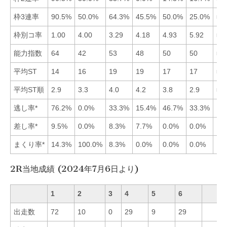
枠3連率
90.5%
50.0%
64.3%
45.5%
50.0%
25.0%
■1
枠別コ率
1.00
4.00
3.29
4.18
4.93
5.92
■1
能力指数
64
42
53
48
50
50
■1
平均ST
14
16
19
19
17
17
■1
平均ST順
2.9
3.3
4.0
4.2
3.8
2.9
■6
逃し率*
76.2%
0.0%
33.3%
15.4%
46.7%
33.3%
差し率*
9.5%
0.0%
8.3%
7.7%
0.0%
0.0%
まくり率*
14.3%
100.0%
8.3%
0.0%
0.0%
0.0%
2R当地成績 (2024年7月6日より)
1
2
3
4
5
6
出走数
72
10
0
29
9
29