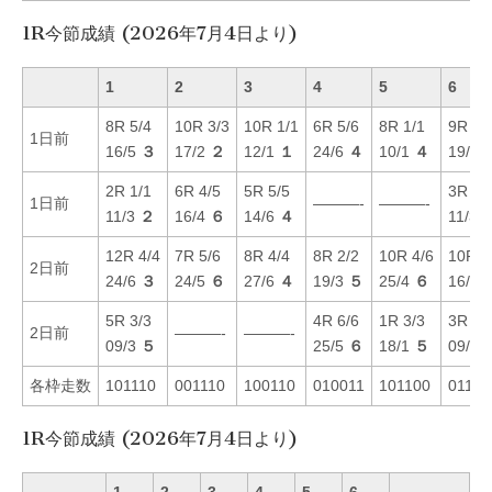
1R今節成績 (2026年7月4日より)
1
2
3
4
5
6
8R 5/4
10R 3/3
10R 1/1
6R 5/6
8R 1/1
9R 4/
1日前
16/5
３
17/2
２
12/1
１
24/6
４
10/1
４
19/4
2R 1/1
6R 4/5
5R 5/5
3R 2/
1日前
———-
———-
11/3
２
16/4
６
14/6
４
11/3
12R 4/4
7R 5/6
8R 4/4
8R 2/2
10R 4/6
10R 5
2日前
24/6
３
24/5
６
27/6
４
19/3
５
25/4
６
16/2
5R 3/3
4R 6/6
1R 3/3
3R 3/
2日前
———-
———-
09/3
５
25/5
６
18/1
５
09/3
各枠走数
101110
001110
100110
010011
101100
01111
1R今節成績 (2026年7月4日より)
1
2
3
4
5
6