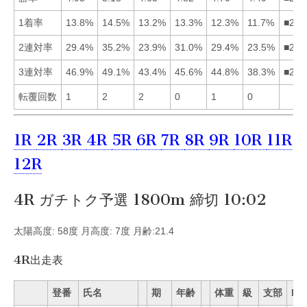
1着率
13.8%
14.5%
13.2%
13.3%
12.3%
11.7%
■214
2連対率
29.4%
35.2%
23.9%
31.0%
29.4%
23.5%
■245
3連対率
46.9%
49.1%
43.4%
45.6%
44.8%
38.3%
■214
転覆回数
1
2
2
0
1
0
1R
2R
3R
4R
5R
6R
7R
8R
9R
10R
11R
12R
4R ガチトク予選 1800m 締切 10:02
太陽高度: 58度 月高度: 7度 月齢:21.4
4R出走表
登番
氏名
期
年齢
体重
級
支部
Mo