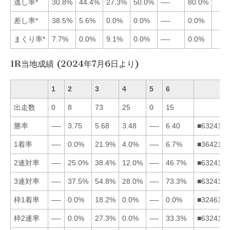
逃し率*
30.8%
44.4%
27.3%
50.0%
—-
80.0%
差し率*
38.5%
5.6%
0.0%
0.0%
—-
0.0%
まくり率*
7.7%
0.0%
9.1%
0.0%
—-
0.0%
1R当地成績 (2024年7月6日より)
1
2
3
4
5
6
出走数
0
8
73
25
0
15
勝率
—-
3.75
5.68
3.48
—-
6.40
■632415
1着率
—-
0.0%
21.9%
4.0%
—-
6.7%
■364215
2連対率
—-
25.0%
38.4%
12.0%
—-
46.7%
■632415
3連対率
—-
37.5%
54.8%
28.0%
—-
73.3%
■632415
枠1着率
—-
0.0%
18.2%
0.0%
—-
0.0%
■324615
枠2連率
—-
0.0%
27.3%
0.0%
—-
33.3%
■632415