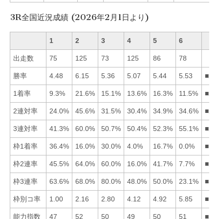
3R全国近況成績 (2026年2月1日より)
1
2
3
4
5
6
出走数
75
125
73
125
86
78
勝率
4.48
6.15
5.36
5.07
5.44
5.53
■26
1着率
9.3%
21.6%
15.1%
13.6%
16.3%
11.5%
■25
2連対率
24.0%
45.6%
31.5%
30.4%
34.9%
34.6%
■25
3連対率
41.3%
60.0%
50.7%
50.4%
52.3%
55.1%
■26
枠1着率
36.4%
16.0%
30.0%
4.0%
16.7%
0.0%
■13
枠2連率
45.5%
64.0%
60.0%
16.0%
41.7%
7.7%
■23
枠3連率
63.6%
68.0%
80.0%
48.0%
50.0%
23.1%
■32
枠別コ率
1.00
2.16
2.80
4.12
4.92
5.85
■12
能力指数
47
52
50
49
50
51
■26