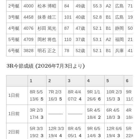
2号艇
4000
松本 博昭
84
49歳
55.3
A2
広島
71
3号艇
4458
抹香 雄三
101
40歳
52.8
B1
広島
19
4号艇
4076
杉田 篤光
87
47歳
52.1
B1
静岡
50
5号艇
4709
岡村 将也
110
37歳
53.1
A2
福岡
21
6号艇
3828
明石 正之
78
52歳
52.1
B1
兵庫
41
3R今節成績 (2026年7月3日より)
1
2
3
4
5
6
8R 5/5
7R 2/3
8R 4/4
9R 1/1
10R 2/3
9R 3/3
1日前
13/6
５
16/3
５
07/2
４
26/6
６
15/3
３
11/3
3R 2/3
5R 4/5
6R 4/5
4R 1/1
1日前
———-
———-
17/4
３
18/4
２
18/3
３
18/4
5R 3/3
12R 3/3
8R 4/5
9R 6/5
12R 6/6
5R 5/5
2日前
19/2
３
19/4
４
05/1
４
14/6
３
19/4
３
22/6