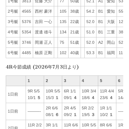
1号艇
3813
佐藤 大介
77
50歳
52.1
A1
愛知
53
2号艇
4565
西村 豪洋
105
38歳
54.2
B1
愛知
55
3号艇
5376
吉田 一心
135
22歳
52.0
B1
大阪
12
4号艇
5354
渡邊 雄斗
134
21歳
51.0
B1
三重
38
5号艇
3746
岡瀬 正人
75
51歳
52.0
A2
岡山
52
6号艇
4485
楠原 正剛
102
40歳
53.3
B1
福岡
11
4R今節成績 (2026年7月3日より)
1
2
3
4
5
6
9R 5/5
10R 5/5
6R 1/1
10R 3/4
11R 4/4
5R 6/
1日前
10/1
５
15/3
１
09/1
４
18/6
４
23/6
４
14/1
2R 6/6
2R 4/5
5R 2/2
1R 1/1
1日前
———-
———
08/1
６
09/2
１
19/5
３
10/2
１
11R 2/2
3R 1/1
11R 6/6
10R 5/5
8R 6/6
1R 6/
2日前