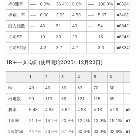
枠3連率
—-
0.0%
36.4%
0.0%
—-
100.0%
■632415
枠別コ率
—-
6.00
3.09
4.50
—-
5.67
■346215
能力指数
—
43
51
43
—
54
■634215
平均ST
—
19
30
20
—
18
■624315
平均ST順
—
4.2
3.7
4.7
—
3.3
■632415
1Rモータ成績 (使用開始2025年12月22日)
1
2
3
4
5
6
No.
49
46
36
33
70
60
出走数
90
113
86
121
115
89
勝率
5.48
4.85
5.62
4.98
5.18
5.26
■316
1着率
21.1%
14.2%
20.9%
12.4%
13.0%
19.1%
■136
2連対率
44.4%
33.6%
37.2%
30.6%
33.0%
32.6%
■132