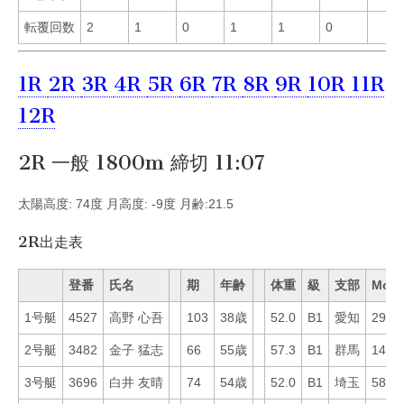
転覆回数
2
1
0
1
1
0
1R
2R
3R
4R
5R
6R
7R
8R
9R
10R
11R
12R
2R 一般 1800m 締切 11:07
太陽高度: 74度 月高度: -9度 月齢:21.5
2R出走表
登番
氏名
期
年齢
体重
級
支部
Mo
1号艇
4527
高野 心吾
103
38歳
52.0
B1
愛知
29
2号艇
3482
金子 猛志
66
55歳
57.3
B1
群馬
14
3号艇
3696
白井 友晴
74
54歳
52.0
B1
埼玉
58