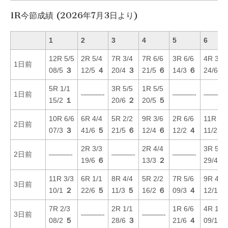
1R今節成績 (2026年7月3日より)
1
2
3
4
5
6
12R 5/5
2R 5/4
7R 3/4
7R 6/6
3R 6/6
4R 3/3
1日前
08/5
３
12/5
４
20/4
３
21/5
６
14/3
６
24/6
５
5R 1/1
3R 5/5
1R 5/5
1日前
———-
———-
———-
15/2
１
20/6
２
20/5
５
10R 6/6
6R 4/4
5R 2/2
9R 3/6
2R 6/6
11R 3/
2日前
07/3
３
41/6
５
21/5
６
12/4
６
12/2
４
11/2
２
2R 3/3
2R 4/4
3R 5/5
2日前
———-
———-
———-
19/6
６
13/3
２
29/4
５
11R 3/3
6R 1/1
8R 4/4
5R 2/2
7R 5/6
9R 4/4
3日前
10/1
２
22/6
５
11/3
５
16/2
６
09/3
４
12/1
５
7R 2/3
2R 1/1
1R 6/6
4R 1/1
3日前
———-
———-
08/2
５
28/6
３
21/6
４
09/1
２