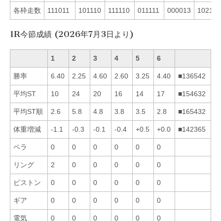
各枠走数
111011
101110
111110
011111
000013
102110
1R今節成績 (2026年7月3日より)
1
2
3
4
5
6
勝率
6.40
2.25
4.60
2.60
3.25
4.40
■136542
平均ST
10
24
20
16
14
17
■154632
平均ST順
2.6
5.8
4.8
3.8
3.5
2.8
■165432
体重増減
-1.1
-0.3
-0.1
-0.4
+0.5
+0.0
■142365
ペラ
0
0
0
0
0
0
リング
2
0
0
0
0
0
ピストン
0
0
0
0
0
0
ギア
0
0
0
0
0
0
電気
0
0
0
0
0
0