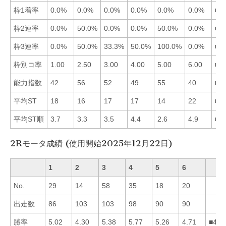
枠1着率
0.0%
0.0%
0.0%
0.0%
0.0%
0.0%
■1
枠2連率
0.0%
50.0%
0.0%
0.0%
50.0%
0.0%
■2
枠3連率
0.0%
50.0%
33.3%
50.0%
100.0%
0.0%
■5
枠別コ率
1.00
2.50
3.00
4.00
5.00
6.00
■1
能力指数
42
56
52
49
55
40
■2
平均ST
18
16
17
17
14
22
■5
平均ST順
3.7
3.3
3.5
4.4
2.6
4.9
■5
2Rモータ成績 (使用開始2025年12月22日)
1
2
3
4
5
6
No.
29
14
58
35
18
20
出走数
86
103
103
98
90
90
勝率
5.02
4.30
5.38
5.77
5.26
4.71
■435