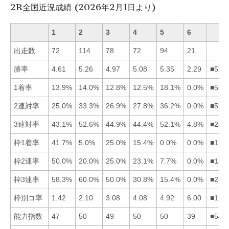
2R全国近況成績 (2026年2月1日より)
1
2
3
4
5
6
出走数
72
114
78
72
94
21
勝率
4.61
5.26
4.97
5.08
5.35
2.29
■524
1着率
13.9%
14.0%
12.8%
12.5%
18.1%
0.0%
■521
2連対率
25.0%
33.3%
26.9%
27.8%
36.2%
0.0%
■524
3連対率
43.1%
52.6%
44.9%
44.4%
52.1%
4.8%
■253
枠1着率
41.7%
5.0%
25.0%
15.4%
0.0%
0.0%
■134
枠2連率
50.0%
20.0%
25.0%
23.1%
7.7%
0.0%
■134
枠3連率
58.3%
60.0%
50.0%
30.8%
15.4%
0.0%
■213
枠別コ率
1.42
2.10
3.08
4.08
4.92
6.00
■123
能力指数
47
50
49
50
50
39
■542