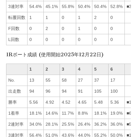
3連対率
54.4%
45.1%
55.8%
50.4%
50.4%
52.8%
■316
転覆回数
1
1
0
1
2
0
F回数
0
2
0
1
0
0
L回数
0
0
0
0
0
0
1Rボート成績 (使用開始2025年12月22日)
1
2
3
4
5
6
No.
13
55
58
27
37
17
出走数
94
96
94
91
105
100
勝率
5.56
4.92
4.52
4.65
5.48
5.36
■156
1着率
18.1%
14.6%
11.7%
8.8%
18.1%
19.0%
■651
2連対率
34.0%
28.1%
25.5%
26.4%
36.2%
36.0%
■561
3連対率
56.4%
51.0%
43.6%
44.0%
55.2%
50.0%
■152