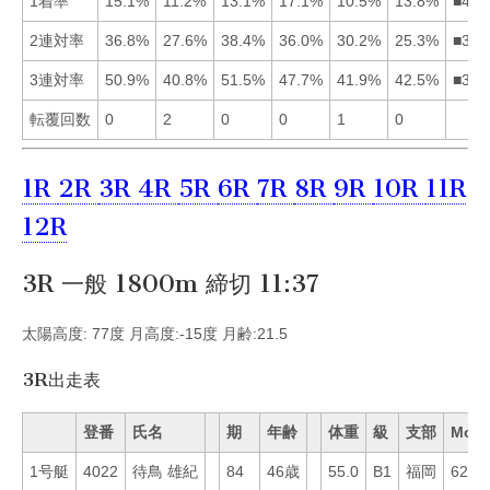
1着率
15.1%
11.2%
13.1%
17.1%
10.5%
13.8%
■416
2連対率
36.8%
27.6%
38.4%
36.0%
30.2%
25.3%
■314
3連対率
50.9%
40.8%
51.5%
47.7%
41.9%
42.5%
■314
転覆回数
0
2
0
0
1
0
1R
2R
3R
4R
5R
6R
7R
8R
9R
10R
11R
12R
3R 一般 1800m 締切 11:37
太陽高度: 77度 月高度:-15度 月齢:21.5
3R出走表
登番
氏名
期
年齢
体重
級
支部
Mo
1号艇
4022
待鳥 雄紀
84
46歳
55.0
B1
福岡
62