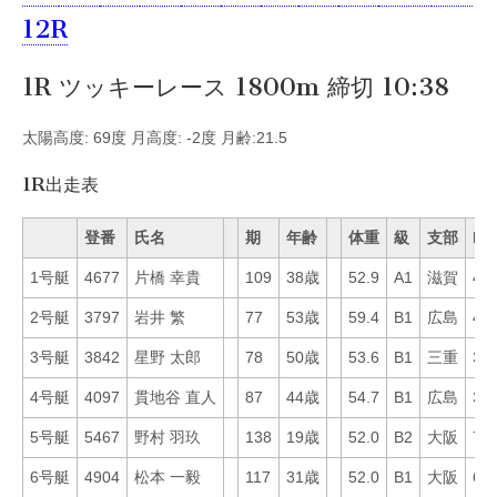
12R
1R ツッキーレース 1800m 締切 10:38
太陽高度: 69度 月高度: -2度 月齢:21.5
1R出走表
登番
氏名
期
年齢
体重
級
支部
Mo
1号艇
4677
片橋 幸貴
109
38歳
52.9
A1
滋賀
49
2号艇
3797
岩井 繁
77
53歳
59.4
B1
広島
46
3号艇
3842
星野 太郎
78
50歳
53.6
B1
三重
36
4号艇
4097
貫地谷 直人
87
44歳
54.7
B1
広島
33
5号艇
5467
野村 羽玖
138
19歳
52.0
B2
大阪
70
6号艇
4904
松本 一毅
117
31歳
52.0
B1
大阪
60