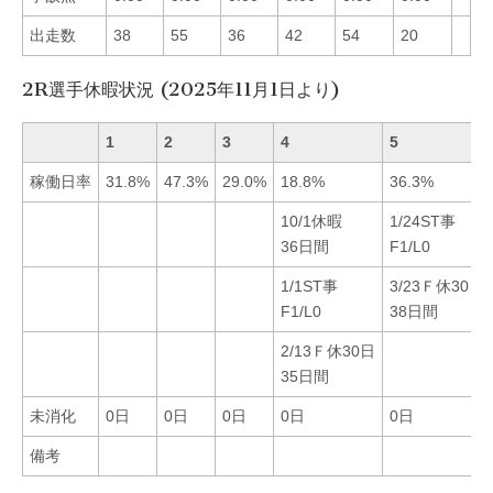
出走数
38
55
36
42
54
20
2R選手休暇状況 (2025年11月1日より)
1
2
3
4
5
稼働日率
31.8%
47.3%
29.0%
18.8%
36.3%
10/1休暇
1/24ST事
36日間
F1/L0
1/1ST事
3/23Ｆ休30日
F1/L0
38日間
2/13Ｆ休30日
35日間
未消化
0日
0日
0日
0日
0日
備考