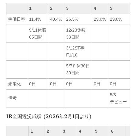
1
2
3
4
5
6
稼働日率
11.4%
40.4%
26.5%
29.0%
29.0%
44
9/11休暇
12/23休暇
65日間
33日間
3/12ST事
F1/L0
5/7Ｆ休30日
30日間
未消化
0日
0日
0日
0日
0日
0
5/3
備考
デビュー
1R全国近況成績 (2026年2月1日より)
1
2
3
4
5
6