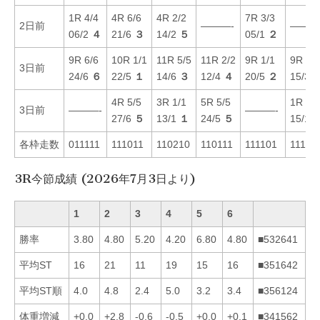
1R 4/4
4R 6/6
4R 2/2
7R 3/3
2日前
———-
———
06/2
４
21/6
３
14/2
５
05/1
２
9R 6/6
10R 1/1
11R 5/5
11R 2/2
9R 1/1
9R 2/2
3日前
24/6
６
22/5
１
14/6
３
12/4
４
20/5
２
15/3
4R 5/5
3R 1/1
5R 5/5
1R 4/4
3日前
———-
———-
27/6
５
13/1
１
24/5
５
15/1
各枠走数
011111
111011
110210
110111
111101
11111
3R今節成績 (2026年7月3日より)
1
2
3
4
5
6
勝率
3.80
4.80
5.20
4.20
6.80
4.80
■532641
平均ST
16
21
11
19
15
16
■351642
平均ST順
4.0
4.8
2.4
5.0
3.2
3.4
■356124
体重増減
+0.0
+2.8
-0.6
-0.5
+0.0
+0.1
■341562