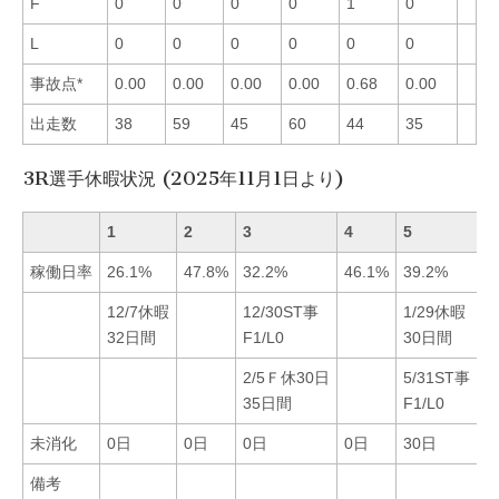
F
0
0
0
0
1
0
L
0
0
0
0
0
0
事故点*
0.00
0.00
0.00
0.00
0.68
0.00
出走数
38
59
45
60
44
35
3R選手休暇状況 (2025年11月1日より)
1
2
3
4
5
6
稼働日率
26.1%
47.8%
32.2%
46.1%
39.2%
2
12/7休暇
12/30ST事
1/29休暇
1
32日間
F1/L0
30日間
3
2/5Ｆ休30日
5/31ST事
35日間
F1/L0
未消化
0日
0日
0日
0日
30日
0
備考