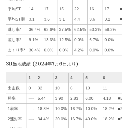
平均ST
14
17
15
22
16
17
■13
平均ST順
3.1
3.6
3.1
4.4
3.6
3.2
■13
逃し率*
36.4%
63.6%
37.5%
62.5%
53.3%
58.3%
差し率*
9.1%
13.6%
12.5%
0.0%
6.7%
0.0%
まくり率*
36.4%
0.0%
0.0%
4.2%
0.0%
0.0%
3R当地成績 (2024年7月6日より)
1
2
3
4
5
6
出走数
0
32
10
6
10
11
勝率
—-
5.44
3.90
2.83
6.00
4.18
■526
1着率
—-
18.8%
10.0%
16.7%
10.0%
18.2%
■264
2連対率
—-
34.4%
20.0%
16.7%
40.0%
18.2%
■523