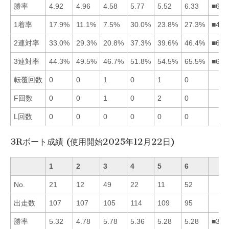
勝率
4.92
4.96
4.58
5.77
5.52
6.33
■645
1着率
17.9%
11.1%
7.5%
30.0%
23.8%
27.3%
■465
2連対率
33.0%
29.3%
20.8%
37.3%
39.6%
46.4%
■654
3連対率
44.3%
49.5%
46.7%
51.8%
54.5%
65.5%
■654
転覆回数
0
0
1
0
1
0
F回数
0
0
1
0
2
0
L回数
0
0
0
0
0
0
3Rボート成績 (使用開始2025年12月22日)
1
2
3
4
5
6
No.
21
12
49
22
11
52
出走数
107
107
105
114
109
95
勝率
5.32
4.78
5.78
5.36
5.28
5.28
■341