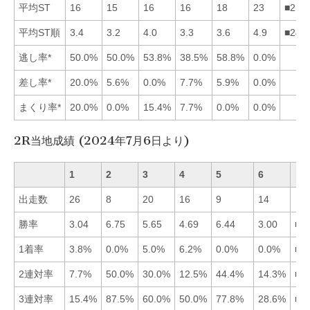
平均ST
16
15
16
16
18
23
■214
平均ST順
3.4
3.2
4.0
3.3
3.6
4.9
■241
逃し率*
50.0%
50.0%
53.8%
38.5%
58.8%
0.0%
差し率*
20.0%
5.6%
0.0%
7.7%
5.9%
0.0%
まくり率*
20.0%
0.0%
15.4%
7.7%
0.0%
0.0%
2R当地成績 (2024年7月6日より)
1
2
3
4
5
6
出走数
26
8
20
16
9
14
勝率
3.04
6.75
5.65
4.69
6.44
3.00
■2
1着率
3.8%
0.0%
5.0%
6.2%
0.0%
0.0%
■4
2連対率
7.7%
50.0%
30.0%
12.5%
44.4%
14.3%
■2
3連対率
15.4%
87.5%
60.0%
50.0%
77.8%
28.6%
■2