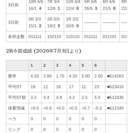
10R 6/6
7R 3/4
11R 4/4
5R 6/6
6R 6/6
8R 2/
3日前
16/1
４
12/6
１
12/4
６
26/6
３
21/5
６
22/6
5R 3/3
2R 5/5
1R 2/2
3日前
———-
———-
———
15/1
２
18/2
５
20/5
６
各枠走数
011111
102110
110110
011111
011101
01110
2R今節成績 (2026年7月3日より)
1
2
3
4
5
6
勝率
4.20
3.80
1.75
4.20
5.00
2.50
■514263
平均ST
18
12
16
17
11
23
■523416
平均ST順
3.2
3.4
4.8
4.2
2.5
5.0
■512436
体重増減
+0.0
+0.0
+0.0
+0.0
+0.7
-0.2
■612345
ペラ
0
0
0
0
0
0
リング
0
0
0
0
0
0