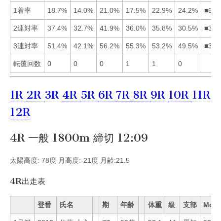
1着率
18.7%
14.0%
21.0%
17.5%
22.9%
24.2%
■653
2連対率
37.4%
32.7%
41.9%
36.0%
35.8%
30.5%
■314
3連対率
51.4%
42.1%
56.2%
55.3%
53.2%
49.5%
■345
転覆回数
0
0
0
1
1
0
1R
2R
3R
4R
5R
6R
7R
8R
9R
10R
11R
12R
4R 一般 1800m 締切 12:09
太陽高度: 78度 月高度:-21度 月齢:21.5
4R出走表
登番
氏名
期
年齢
体重
級
支部
Mo