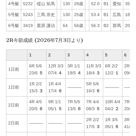
4号艇
5232
樅山 拓馬
130
28歳
52.0
B1
愛知
35
5号艇
5243
三馬 崇史
130
25歳
53.4
B1
広島
18
6号艇
3419
栗原 謙治
64
56歳
56.3
B2
群馬
20
2R今節成績 (2026年7月3日より)
1
2
3
4
5
6
6R 5/6
12R 3/3
3R 1/1
11R 3/3
6R 2/2
2R 3/
1日前
23/6
５
07/4
４
19/5
４
18/4
３
12/2
１
09/2
1R 2/2
1R 4/4
5R 5/6
1日前
———-
———-
———
15/3
３
17/4
６
16/3
６
4R 4/5
9R 1/1
7R 5/5
7R 4/4
10R 4/4
7R 6/
2日前
20/5
６
05/1
５
13/5
６
08/3
５
04/2
２
20/6
2R 2/2
1R 3/5
3R 4/
2日前
———-
———-
———-
17/5
３
05/1
６
41/6