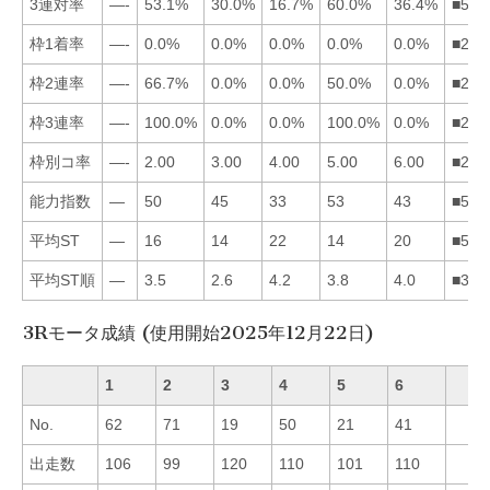
3連対率
—-
53.1%
30.0%
16.7%
60.0%
36.4%
■526
枠1着率
—-
0.0%
0.0%
0.0%
0.0%
0.0%
■234
枠2連率
—-
66.7%
0.0%
0.0%
50.0%
0.0%
■253
枠3連率
—-
100.0%
0.0%
0.0%
100.0%
0.0%
■253
枠別コ率
—-
2.00
3.00
4.00
5.00
6.00
■234
能力指数
—
50
45
33
53
43
■523
平均ST
—
16
14
22
14
20
■532
平均ST順
—
3.5
2.6
4.2
3.8
4.0
■325
3Rモータ成績 (使用開始2025年12月22日)
1
2
3
4
5
6
No.
62
71
19
50
21
41
出走数
106
99
120
110
101
110