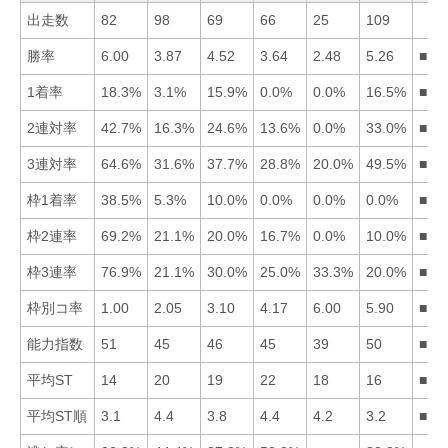
出走数
82
98
69
66
25
109
勝率
6.00
3.87
4.52
3.64
2.48
5.26
■16
1着率
18.3%
3.1%
15.9%
0.0%
0.0%
16.5%
■16
2連対率
42.7%
16.3%
24.6%
13.6%
0.0%
33.0%
■16
3連対率
64.6%
31.6%
37.7%
28.8%
20.0%
49.5%
■16
枠1着率
38.5%
5.3%
10.0%
0.0%
0.0%
0.0%
■13
枠2連率
69.2%
21.1%
20.0%
16.7%
0.0%
10.0%
■12
枠3連率
76.9%
21.1%
30.0%
25.0%
33.3%
20.0%
■15
枠別コ率
1.00
2.05
3.10
4.17
6.00
5.90
■12
能力指数
51
45
46
45
39
50
■16
平均ST
14
20
19
22
18
16
■16
平均ST順
3.1
4.4
3.8
4.4
4.2
3.2
■16