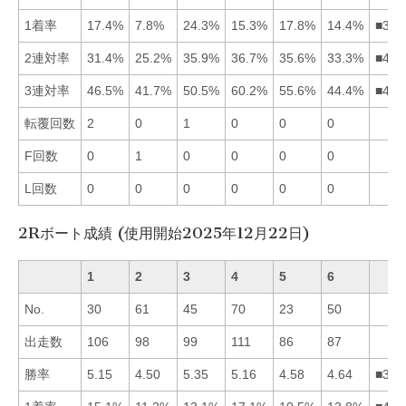
1着率
17.4%
7.8%
24.3%
15.3%
17.8%
14.4%
■351
2連対率
31.4%
25.2%
35.9%
36.7%
35.6%
33.3%
■435
3連対率
46.5%
41.7%
50.5%
60.2%
55.6%
44.4%
■453
転覆回数
2
0
1
0
0
0
F回数
0
1
0
0
0
0
L回数
0
0
0
0
0
0
2Rボート成績 (使用開始2025年12月22日)
1
2
3
4
5
6
No.
30
61
45
70
23
50
出走数
106
98
99
111
86
87
勝率
5.15
4.50
5.35
5.16
4.58
4.64
■341