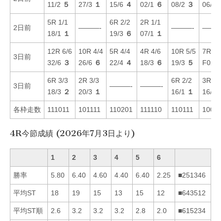
11/2
５
27/3
１
15/6
４
02/1
６
08/2
３
06/2
5R 1/1
6R 2/2
2R 1/1
2日前
———-
———-
———
18/1
１
19/3
６
07/1
１
12R 6/6
10R 4/4
5R 4/4
4R 4/6
10R 5/5
7R 1/
3日前
32/6
３
26/6
６
22/4
４
18/3
６
19/3
５
F02/
6R 3/3
2R 3/3
6R 2/2
3R 5/
3日前
———-
———-
18/3
２
20/3
１
16/1
１
16/3
各枠走数
111011
101111
110201
111110
110111
1000
4R今節成績 (2026年7月3日より)
1
2
3
4
5
6
勝率
5.80
6.40
4.60
4.40
6.40
2.25
■251346
平均ST
18
19
15
13
15
12
■643512
平均ST順
2.6
3.2
3.2
3.2
2.8
2.0
■615234