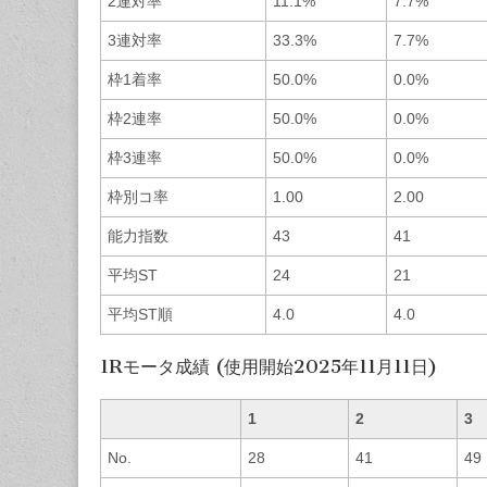
2連対率
11.1%
7.7%
3連対率
33.3%
7.7%
枠1着率
50.0%
0.0%
枠2連率
50.0%
0.0%
枠3連率
50.0%
0.0%
枠別コ率
1.00
2.00
能力指数
43
41
平均ST
24
21
平均ST順
4.0
4.0
1Rモータ成績 (使用開始2025年11月11日)
1
2
3
No.
28
41
49