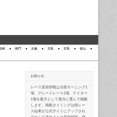
尼崎
鳴門
丸亀
児島
宮島
徳山
お知らせ
レース直前情報は当面モーニング1
場、グレードレース1場、ナイター
1場を最大として適当に選んで掲載
します。掲載タイミングは前レー
ス結果が公式サイトにアップされ