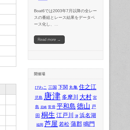
Boat6では2003年7月以降の全レー
スの番組とレース結果をデータベ
ース化し、…
Read more →
開催場
住之江
下関
三国
丸亀
びわこ
唐津
大村
多摩川
児島
宮
徳山
平和島
戸
島
常滑
尼崎
桐生
江戸川
浜名湖
田
津
芦屋
蒲郡
鳴門
若松
福岡