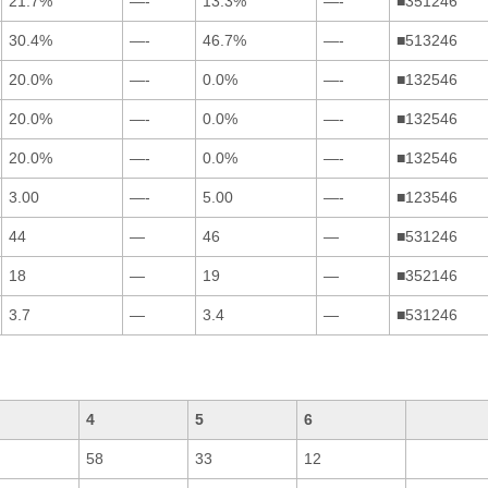
21.7%
—-
13.3%
—-
■351246
30.4%
—-
46.7%
—-
■513246
20.0%
—-
0.0%
—-
■132546
20.0%
—-
0.0%
—-
■132546
20.0%
—-
0.0%
—-
■132546
3.00
—-
5.00
—-
■123546
44
—
46
—
■531246
18
—
19
—
■352146
3.7
—
3.4
—
■531246
4
5
6
58
33
12