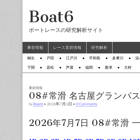
Boat6
ボートレースの研究解析サイト
Skip to content
事前情報
レース直前情報
研究解析
Main menu
桐生
戸田
江戸川
平和島
多摩川
浜
Sub menu
下関
若松
芦屋
福岡
唐津
大村
事前情報
08#常滑 名古屋グランパ
by
Boat6
•
2026年7月6日
•
0 Comments
2026年7月7日 08#常滑