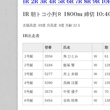
1R
2R
3R
4R
5R
6R
7R
8R
9R
10
1R 朝トコ小判Ｒ 1800m 締切 10:4
太陽高度: 69度 月高度: 8度 月齢:22.5
1R出走表
登番
氏名
期
1号艇
3334
角 ひとみ
W
61
2号艇
5184
飯塚 響
W
12
3号艇
5277
井上 未都
W
13
4号艇
5390
高橋 涼夏
W
13
5号艇
3579
中里 優子
W
70
6号艇
5454
谷島 咲希
W
13