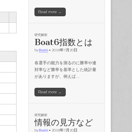
Read more →
研究解析
Boat6指数とは
by
Boat6
•
2018年7月20日
各選手の能力を測るのに勝率や連
対率など勝率を基準とした統計量
がありますが、例えば…
Read more →
研究解析
情報の見方など
by
Boat6
•
2018年7月20日