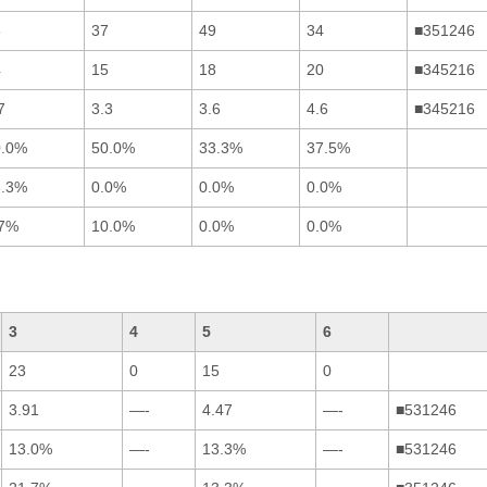
3
37
49
34
■351246
4
15
18
20
■345216
7
3.3
3.6
4.6
■345216
0.0%
50.0%
33.3%
37.5%
3.3%
0.0%
0.0%
0.0%
.7%
10.0%
0.0%
0.0%
3
4
5
6
23
0
15
0
3.91
—-
4.47
—-
■531246
13.0%
—-
13.3%
—-
■531246