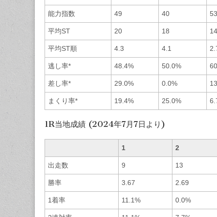
能力指数
49
40
5
平均ST
20
18
1
平均ST順
4.3
4.1
2.
逃し率*
48.4%
50.0%
6
差し率*
29.0%
0.0%
1
まくり率*
19.4%
25.0%
6
1R当地成績 (2024年7月7日より)
1
2
出走数
9
13
勝率
3.67
2.69
1着率
11.1%
0.0%