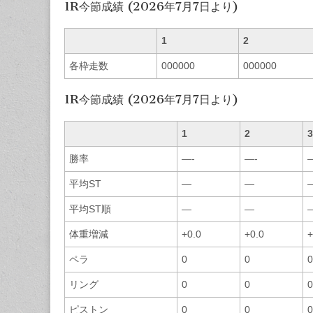
1R今節成績 (2026年7月7日より)
1
2
各枠走数
000000
000000
1R今節成績 (2026年7月7日より)
1
2
3
勝率
—-
—-
平均ST
—
—
平均ST順
—
—
体重増減
+0.0
+0.0
+
ペラ
0
0
0
リング
0
0
0
ピストン
0
0
0