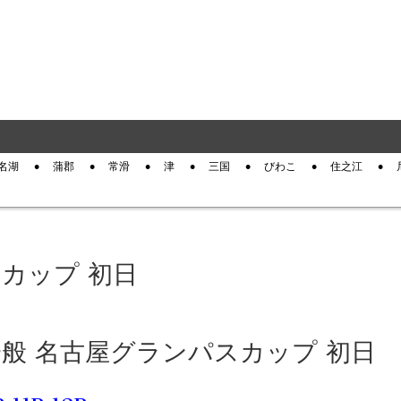
名湖
蒲郡
常滑
津
三国
びわこ
住之江
スカップ 初日
 一般 名古屋グランパスカップ 初日