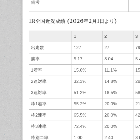
備考
1R全国近況成績 (2026年2月1日より)
1
2
3
出走数
127
27
7
勝率
5.17
3.04
5.
1着率
15.0%
11.1%
1
2連対率
32.3%
14.8%
2
3連対率
51.2%
18.5%
5
枠1着率
55.2%
20.0%
2
枠2連率
65.5%
20.0%
4
枠3連率
72.4%
20.0%
5
枠別コ率
1.00
2.40
3.