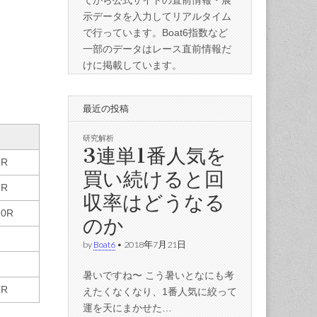
てから公式サイトの直前情報・展
示データを入力してリアルタイム
で行っています。Boat6指数など
一部のデータはレース直前情報だ
けに掲載しています。
最近の投稿
研究解析
3連単1番人気を
9R
買い続けると回
8R
収率はどうなる
10R
のか
by
Boat6
•
2018年7月21日
暑いですね〜 こう暑いとなにも考
7R
えたくなくなり、1番人気に絞って
運を天にまかせた…