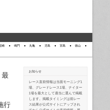
尼崎
鳴門
丸亀
児島
宮島
徳山
お知らせ
 最
レース直前情報は当面モーニング1
場、グレードレース1場、ナイター
1場を最大として適当に選んで掲載
します。掲載タイミングは前レー
施行
ス結果が公式サイトにアップされ