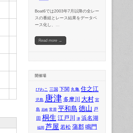
Boat6では2003年7月以降の全レー
スの番組とレース結果をデータベ
ース化し、…
Read more →
開催場
住之江
下関
三国
丸亀
びわこ
唐津
大村
多摩川
児島
宮
徳山
平和島
戸
島
常滑
尼崎
桐生
江戸川
浜名湖
田
津
芦屋
蒲郡
鳴門
若松
福岡