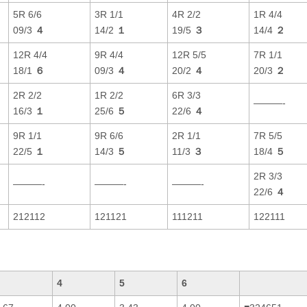
5R 6/6
3R 1/1
4R 2/2
1R 4/4
09/3
４
14/2
１
19/5
３
14/4
２
12R 4/4
9R 4/4
12R 5/5
7R 1/1
18/1
６
09/3
４
20/2
４
20/3
２
2R 2/2
1R 2/2
6R 3/3
———-
16/3
１
25/6
５
22/6
４
9R 1/1
9R 6/6
2R 1/1
7R 5/5
22/5
１
14/3
５
11/3
３
18/4
５
2R 3/3
———-
———-
———-
22/6
４
212112
121121
111211
122111
4
5
6