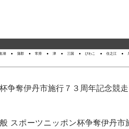
名湖
蒲郡
常滑
津
三国
びわこ
住之江
ン杯争奪伊丹市施行７３周年記念競走
崎 一般 スポーツニッポン杯争奪伊丹市