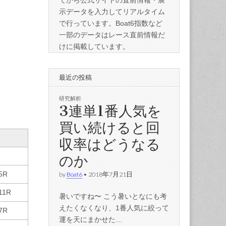
てから公式サイトの直前情報・展
示データを入力してリアルタイム
で行っています。Boat6指数など
一部のデータはレース直前情報だ
けに掲載しています。
最近の投稿
研究解析
3連単1番人気を
買い続けると回
収率はどうなる
のか
5R
by
Boat6
•
2018年7月21日
11R
暑いですね〜 こう暑いとなにも考
えたくなくなり、1番人気に絞って
7R
運を天にまかせた…