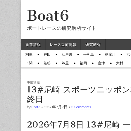
Boat6
ボートレースの研究解析サイト
Skip to content
事前情報
レース直前情報
研究解析
Main menu
桐生
戸田
江戸川
平和島
多摩川
浜
Sub menu
下関
若松
芦屋
福岡
唐津
大村
事前情報
13#尼崎 スポーツニッポ
終日
by
Boat6
•
2026年7月7日
•
0 Comments
2026年7月8日 13#尼