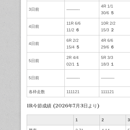
4R 1/1
3日前
———-
30/6
５
11R 6/6
10R 2/2
4日前
11/2
６
15/3
２
6R 2/2
4R 6/6
4日前
15/4
５
29/6
６
2R 4/4
5R 3/3
5日前
02/1
１
18/3
１
5日前
———-
———-
各枠走数
111121
111121
1R今節成績 (2026年7月3日より)
1
2
3