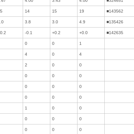
.67
4.00
3.43
4.00
■324651
5
14
15
19
■143562
.0
3.8
3.0
4.9
■135426
0.2
-0.1
+0.2
+0.0
■142635
0
0
1
4
0
4
2
0
0
0
0
0
0
0
0
0
0
0
1
0
0
0
0
0
0
0
0