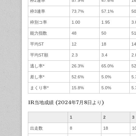
枠2連率
57.9%
47.6%
1
枠3連率
73.7%
57.1%
5
枠別コ率
1.00
1.95
3.
能力指数
48
50
5
平均ST
12
18
1
平均ST順
2.3
3.4
2.
逃し率*
26.3%
65.0%
5
差し率*
52.6%
5.0%
5
まくり率*
15.8%
5.0%
5
1R当地成績 (2024年7月8日より)
1
2
3
出走数
8
18
1