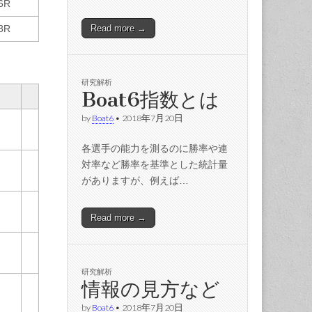
6R
Read more →
8R
研究解析
Boat6指数とは
by
Boat6
•
2018年7月20日
各選手の能力を測るのに勝率や連
対率など勝率を基準とした統計量
がありますが、例えば…
Read more →
研究解析
情報の見方など
by
Boat6
•
2018年7月20日