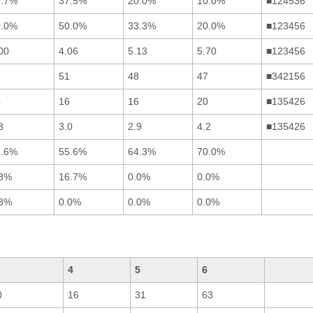
6.7%
37.5%
20.0%
10.0%
■124536
0.0%
50.0%
33.3%
20.0%
■123456
00
4.06
5.13
5.70
■123456
1
51
48
47
■342156
4
16
16
20
■135426
8
3.0
2.9
4.2
■135426
2.6%
55.6%
64.3%
70.0%
.3%
16.7%
0.0%
0.0%
.3%
0.0%
0.0%
0.0%
4
5
6
0
16
31
63