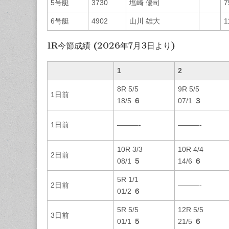
5号艇
3730
塩崎 優司
7
6号艇
4902
山川 雄大
1
1R今節成績 (2026年7月3日より)
1
2
8R 5/5
9R 5/5
1日前
18/5
６
07/1
３
1日前
———-
———-
10R 3/3
10R 4/4
2日前
08/1
５
14/6
６
5R 1/1
2日前
———-
01/2
６
5R 5/5
12R 5/5
3日前
01/1
５
21/5
６