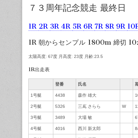
７３周年記念競走 最終日
1R
2R
3R
4R
5R
6R
7R
8R
9R
10
1R 朝からセンプル 1800m 締切 10
太陽高度: 67度 月高度: 23度 月齢:23.5
1R出走表
登番
氏名
1号艇
4438
森作 雄大
1
2号艇
5326
三嶌 さらら
W
1
3号艇
3489
大場 敏
6
4号艇
4016
西川 新太郎
8