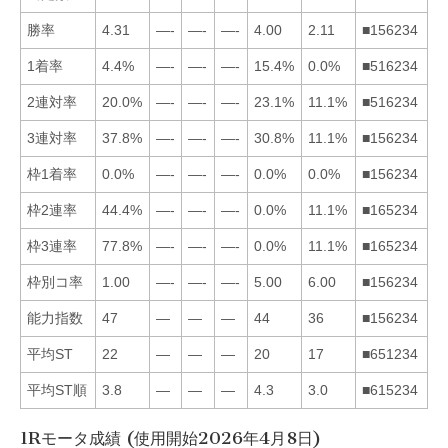
勝率
4.31
—-
—-
—-
4.00
2.11
■156234
1着率
4.4%
—-
—-
—-
15.4%
0.0%
■516234
2連対率
20.0%
—-
—-
—-
23.1%
11.1%
■516234
3連対率
37.8%
—-
—-
—-
30.8%
11.1%
■156234
枠1着率
0.0%
—-
—-
—-
0.0%
0.0%
■156234
枠2連率
44.4%
—-
—-
—-
0.0%
11.1%
■165234
枠3連率
77.8%
—-
—-
—-
0.0%
11.1%
■165234
枠別コ率
1.00
—-
—-
—-
5.00
6.00
■156234
能力指数
47
—
—
—
44
36
■156234
平均ST
22
—
—
—
20
17
■651234
平均ST順
3.8
—
—
—
4.3
3.0
■615234
1Rモータ成績 (使用開始2026年4月8日)