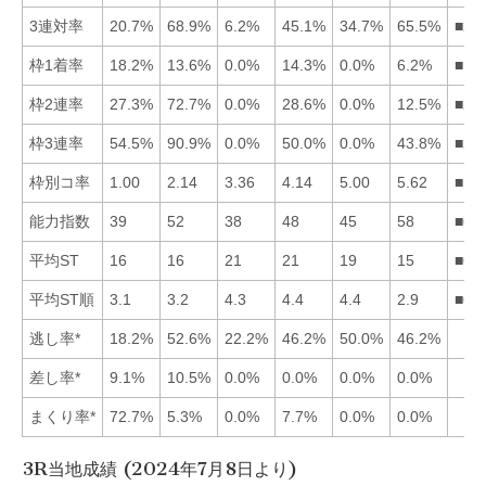
3連対率
20.7%
68.9%
6.2%
45.1%
34.7%
65.5%
■26
枠1着率
18.2%
13.6%
0.0%
14.3%
0.0%
6.2%
■14
枠2連率
27.3%
72.7%
0.0%
28.6%
0.0%
12.5%
■24
枠3連率
54.5%
90.9%
0.0%
50.0%
0.0%
43.8%
■21
枠別コ率
1.00
2.14
3.36
4.14
5.00
5.62
■12
能力指数
39
52
38
48
45
58
■62
平均ST
16
16
21
21
19
15
■61
平均ST順
3.1
3.2
4.3
4.4
4.4
2.9
■61
逃し率*
18.2%
52.6%
22.2%
46.2%
50.0%
46.2%
差し率*
9.1%
10.5%
0.0%
0.0%
0.0%
0.0%
まくり率*
72.7%
5.3%
0.0%
7.7%
0.0%
0.0%
3R当地成績 (2024年7月8日より)