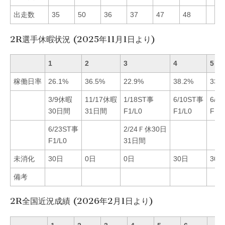
出走数
35
50
36
37
47
48
2R選手休暇状況 (2025年11月1日より)
1
2
3
4
5
稼働日率
26.1%
36.5%
22.9%
38.2%
33.
3/9休暇
11/17休暇
1/18ST事
6/10ST事
6/2
30日間
31日間
F1/L0
F1/L0
F1/L
6/23ST事
2/24Ｆ休30日
F1/L0
31日間
未消化
30日
0日
0日
30日
30日
備考
2R全国近況成績 (2026年2月1日より)