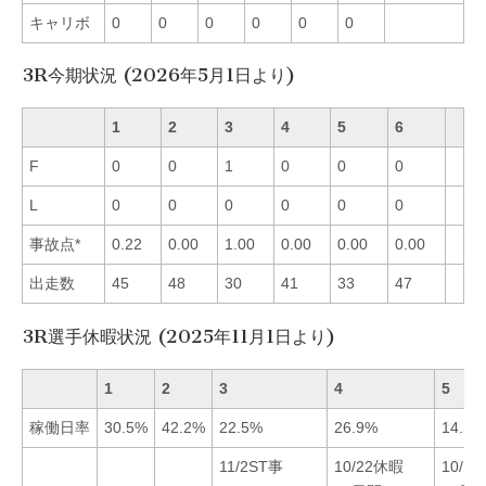
キャリボ
0
0
0
0
0
0
3R今期状況 (2026年5月1日より)
1
2
3
4
5
6
F
0
0
1
0
0
0
L
0
0
0
0
0
0
事故点*
0.22
0.00
1.00
0.00
0.00
0.00
出走数
45
48
30
41
33
47
3R選手休暇状況 (2025年11月1日より)
1
2
3
4
5
稼働日率
30.5%
42.2%
22.5%
26.9%
14.5%
11/2ST事
10/22休暇
10/1