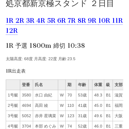
処京都新京極スタンド ２日目
1R
2R
3R
4R
5R
6R
7R
8R
9R
10R
11R
12R
1R 予選 1800m 締切 10:38
太陽高度: 68度 月高度: 22度 月齢:23.5
1R出走表
登番
氏名
期
年齢
体重
級
支部
1号艇
3580
水口 由紀
W
70
53歳
48.3
B1
滋賀
3
2号艇
4694
高田 綾
W
110
41歳
45.0
B1
福岡
2
3号艇
5052
赤井 星璃菜
W
123
31歳
49.6
B1
大阪
5
4号艇
3704
本部 めぐみ
W
74
52歳
46.0
B1
三重
3