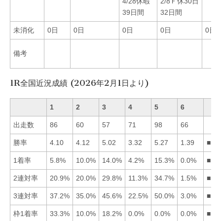
4/28休暇
2/8Ｆ休30日
39日間
32日間
未消化
0日
0日
0日
0日
0日
備考
1R全国近況成績 (2026年2月1日より)
1
2
3
4
5
6
出走数
86
60
57
71
98
66
勝率
4.10
4.12
5.02
3.32
5.27
1.39
■53
1着率
5.8%
10.0%
14.0%
4.2%
15.3%
0.0%
■53
2連対率
20.9%
20.0%
29.8%
11.3%
34.7%
1.5%
■53
3連対率
37.2%
35.0%
45.6%
22.5%
50.0%
3.0%
■53
枠1着率
33.3%
10.0%
18.2%
0.0%
0.0%
0.0%
■13