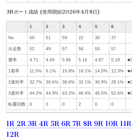
3Rボート成績 (使用開始2026年4月8日)
1
2
3
4
5
6
No.
50
51
59
22
30
37
出走数
52
49
57
56
55
57
勝率
4.71
4.69
5.86
5.16
4.87
5.19
■364
1着率
11.5%
6.1%
15.8%
16.1%
14.5%
12.3%
■435
2連対率
32.7%
30.6%
38.6%
32.1%
30.9%
28.1%
■314
3連対率
44.2%
44.9%
63.2%
46.4%
45.5%
52.6%
■364
転覆回数
0
0
0
2
0
0
1R
2R
3R
4R
5R
6R
7R
8R
9R
10R
11R
12R