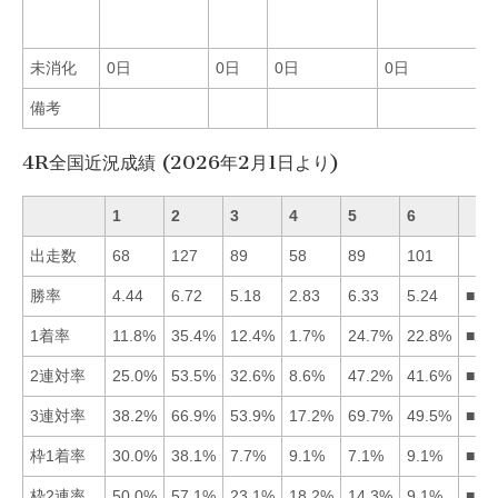
未消化
0日
0日
0日
0日
備考
4R全国近況成績 (2026年2月1日より)
1
2
3
4
5
6
出走数
68
127
89
58
89
101
勝率
4.44
6.72
5.18
2.83
6.33
5.24
■25
1着率
11.8%
35.4%
12.4%
1.7%
24.7%
22.8%
■25
2連対率
25.0%
53.5%
32.6%
8.6%
47.2%
41.6%
■25
3連対率
38.2%
66.9%
53.9%
17.2%
69.7%
49.5%
■52
枠1着率
30.0%
38.1%
7.7%
9.1%
7.1%
9.1%
■21
枠2連率
50.0%
57.1%
23.1%
18.2%
14.3%
9.1%
■21