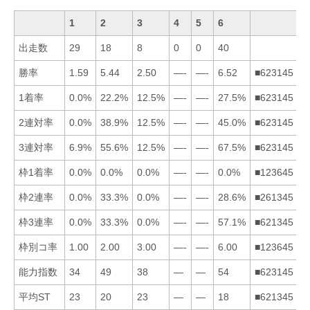
1
2
3
4
5
6
出走数
29
18
8
0
0
40
勝率
1.59
5.44
2.50
—-
—-
6.52
■623145
1着率
0.0%
22.2%
12.5%
—-
—-
27.5%
■623145
2連対率
0.0%
38.9%
12.5%
—-
—-
45.0%
■623145
3連対率
6.9%
55.6%
12.5%
—-
—-
67.5%
■623145
枠1着率
0.0%
0.0%
0.0%
—-
—-
0.0%
■123645
枠2連率
0.0%
33.3%
0.0%
—-
—-
28.6%
■261345
枠3連率
0.0%
33.3%
0.0%
—-
—-
57.1%
■621345
枠別コ率
1.00
2.00
3.00
—-
—-
6.00
■123645
能力指数
34
49
38
—
—
54
■623145
平均ST
23
20
23
—
—
18
■621345