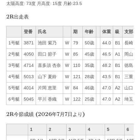
太陽高度: 73度 月高度: 15度 月齢:23.5
2R出走表
登番
氏名
期
年齢
体重
級
支部
1号艇
3871
池田 紫乃
W
79
50歳
44.0
B1
長崎
5
2号艇
4050
田口 節子
W
85
45歳
46.5
A1
岡山
4
3号艇
4714
喜多須 杏奈
W
110
35歳
48.2
B1
徳島
5
4号艇
5013
山下 夏鈴
W
121
28歳
43.5
B1
三重
4
5号艇
4014
片岡 恵里
W
84
46歳
47.0
A2
山口
6
6号艇
5045
平川 香織
W
122
25歳
47.0
A2
埼玉
3
2R今節成績 (2026年7月7日より)
1
2
3
4
5
6