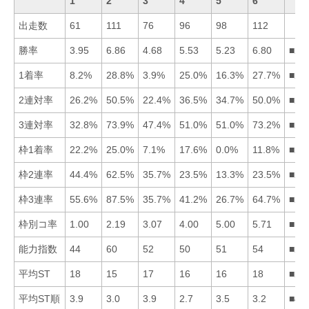
1
2
3
4
5
6
出走数
61
111
76
96
98
112
勝率
3.95
6.86
4.68
5.53
5.23
6.80
■26
1着率
8.2%
28.8%
3.9%
25.0%
16.3%
27.7%
■26
2連対率
26.2%
50.5%
22.4%
36.5%
34.7%
50.0%
■26
3連対率
32.8%
73.9%
47.4%
51.0%
51.0%
73.2%
■26
枠1着率
22.2%
25.0%
7.1%
17.6%
0.0%
11.8%
■21
枠2連率
44.4%
62.5%
35.7%
23.5%
13.3%
23.5%
■21
枠3連率
55.6%
87.5%
35.7%
41.2%
26.7%
64.7%
■26
枠別コ率
1.00
2.19
3.07
4.00
5.00
5.71
■12
能力指数
44
60
52
50
51
54
■26
平均ST
18
15
17
16
16
18
■25
平均ST順
3.9
3.0
3.9
2.7
3.5
3.2
■42