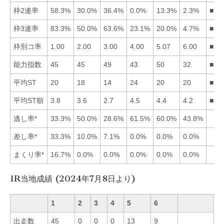
枠2連率
58.3%
30.0%
36.4%
0.0%
13.3%
2.3%
■13
枠3連率
83.3%
50.0%
63.6%
23.1%
20.0%
4.7%
■13
枠別コ率
1.00
2.00
3.00
4.00
5.07
6.00
■12
能力指数
45
45
49
43
50
32
■53
平均ST
20
18
14
24
20
20
■32
平均ST順
3.8
3.6
2.7
4.5
4.4
4.2
■32
逃し率*
33.3%
50.0%
28.6%
61.5%
60.0%
43.8%
差し率*
33.3%
10.0%
7.1%
0.0%
0.0%
0.0%
まくり率*
16.7%
0.0%
0.0%
0.0%
0.0%
0.0%
1R当地成績 (2024年7月8日より)
1
2
3
4
5
6
出走数
45
0
0
0
13
9