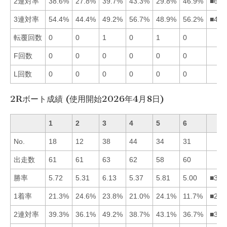
2連対率
38.6%
27.8%
39.7%
43.3%
29.8%
46.9%
■643
3連対率
54.4%
44.4%
49.2%
56.7%
48.9%
56.2%
■461
転覆回数
0
0
1
0
1
0
F回数
0
0
0
0
0
0
L回数
0
0
0
0
0
0
2Rボート成績 (使用開始2026年4月8日)
1
2
3
4
5
6
No.
18
12
38
44
34
31
出走数
61
61
63
62
58
60
勝率
5.72
5.31
6.13
5.37
5.81
5.00
■351
1着率
21.3%
24.6%
23.8%
21.0%
24.1%
11.7%
■253
2連対率
39.3%
36.1%
49.2%
38.7%
43.1%
36.7%
■351