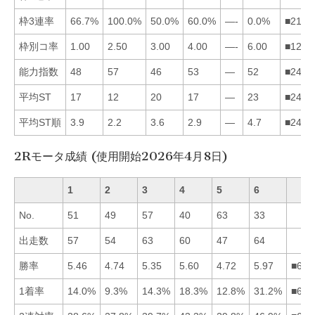
枠3連率
66.7%
100.0%
50.0%
60.0%
—-
0.0%
■2143
枠別コ率
1.00
2.50
3.00
4.00
—-
6.00
■1234
能力指数
48
57
46
53
—
52
■2461
平均ST
17
12
20
17
—
23
■2413
平均ST順
3.9
2.2
3.6
2.9
—
4.7
■2431
2Rモータ成績 (使用開始2026年4月8日)
1
2
3
4
5
6
No.
51
49
57
40
63
33
出走数
57
54
63
60
47
64
勝率
5.46
4.74
5.35
5.60
4.72
5.97
■641
1着率
14.0%
9.3%
14.3%
18.3%
12.8%
31.2%
■643