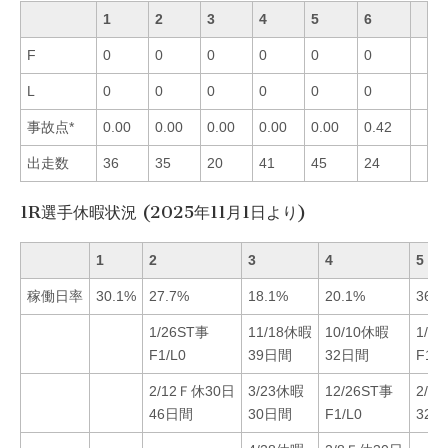
1
2
3
4
5
6
F
0
0
0
0
0
0
L
0
0
0
0
0
0
事故点*
0.00
0.00
0.00
0.00
0.00
0.42
出走数
36
35
20
41
45
24
1R選手休暇状況 (2025年11月1日より)
1
2
3
4
5
稼働日率
30.1%
27.7%
18.1%
20.1%
36.9
1/26ST事
11/18休暇
10/10休暇
1/2
F1/L0
39日間
32日間
F1/L
2/12Ｆ休30日
3/23休暇
12/26ST事
2/2
46日間
30日間
F1/L0
32