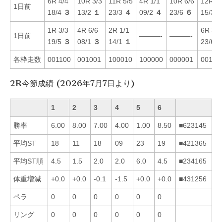
6R 4/4
10R 3/3
11R 5/5
4R 1/1
10R 6/6
12R 5/
1日前
18/4
３
13/2
１
23/3
４
09/2
４
23/6
６
15/3
1R 3/3
4R 6/6
2R 1/1
6R 3/3
1日前
———-
———-
19/5
３
08/1
３
14/1
１
23/6
各枠走数
001100
001001
100010
100000
000001
00101
2R今節成績 (2026年7月7日より)
1
2
3
4
5
6
勝率
6.00
8.00
7.00
4.00
1.00
8.50
■623145
平均ST
18
11
18
09
23
19
■421365
平均ST順
4.5
1.5
2.0
2.0
6.0
4.5
■234165
体重増減
+0.0
+0.0
-0.1
-1.5
+0.0
+0.0
■431256
ペラ
0
0
0
0
0
0
リング
0
0
0
0
0
0