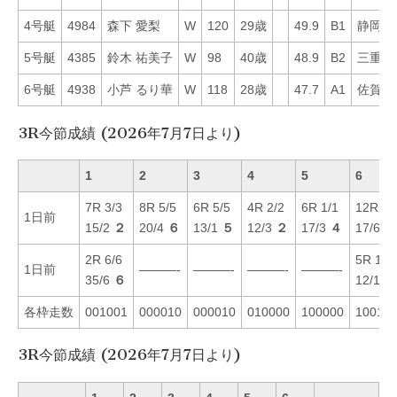
4号艇
4984
森下 愛梨
W
120
29歳
49.9
B1
静岡
5号艇
4385
鈴木 祐美子
W
98
40歳
48.9
B2
三重
6号艇
4938
小芦 るり華
W
118
28歳
47.7
A1
佐賀
3R今節成績 (2026年7月7日より)
1
2
3
4
5
6
7R 3/3
8R 5/5
6R 5/5
4R 2/2
6R 1/1
12R 4/
1日前
15/2
２
20/4
６
13/1
５
12/3
２
17/3
４
17/6
６
2R 6/6
5R 1/1
1日前
———-
———-
———-
———-
35/6
６
12/1
１
各枠走数
001001
000010
000010
010000
100000
10010
3R今節成績 (2026年7月7日より)