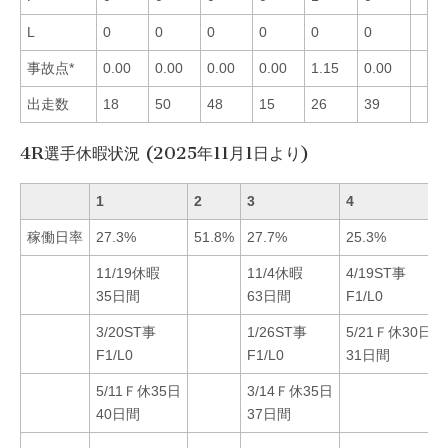
L
0
0
0
0
0
0
事故点*
0.00
0.00
0.00
0.00
1.15
0.00
出走数
18
50
48
15
26
39
4R選手休暇状況 (2025年11月1日より)
1
2
3
4
稼働日率
27.3%
51.8%
27.7%
25.3%
11/19休暇
11/4休暇
4/19ST事
35日間
63日間
F1/L0
3/20ST事
1/26ST事
5/21Ｆ休30日
F1/L0
F1/L0
31日間
5/11Ｆ休35日
3/14Ｆ休35日
40日間
37日間