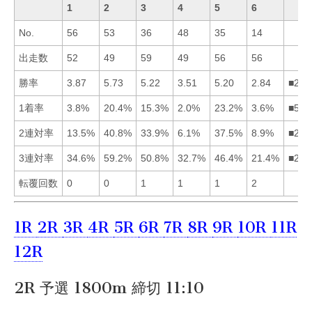
1
2
3
4
5
6
No.
56
53
36
48
35
14
出走数
52
49
59
49
56
56
勝率
3.87
5.73
5.22
3.51
5.20
2.84
■235
1着率
3.8%
20.4%
15.3%
2.0%
23.2%
3.6%
■523
2連対率
13.5%
40.8%
33.9%
6.1%
37.5%
8.9%
■253
3連対率
34.6%
59.2%
50.8%
32.7%
46.4%
21.4%
■235
転覆回数
0
0
1
1
1
2
1R
2R
3R
4R
5R
6R
7R
8R
9R
10R
11R
12R
2R 予選 1800m 締切 11:10