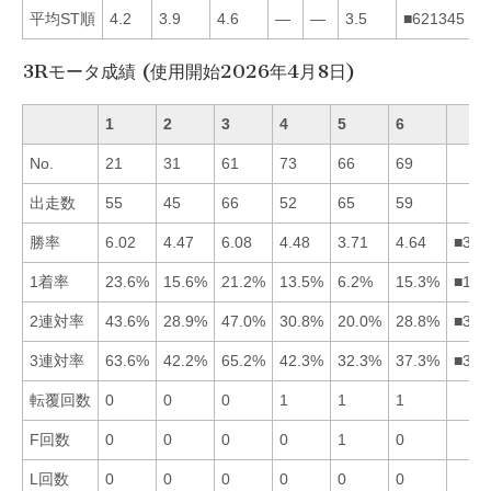
平均ST順
4.2
3.9
4.6
—
—
3.5
■621345
3Rモータ成績 (使用開始2026年4月8日)
1
2
3
4
5
6
No.
21
31
61
73
66
69
出走数
55
45
66
52
65
59
勝率
6.02
4.47
6.08
4.48
3.71
4.64
■316
1着率
23.6%
15.6%
21.2%
13.5%
6.2%
15.3%
■132
2連対率
43.6%
28.9%
47.0%
30.8%
20.0%
28.8%
■314
3連対率
63.6%
42.2%
65.2%
42.3%
32.3%
37.3%
■314
転覆回数
0
0
0
1
1
1
F回数
0
0
0
0
1
0
L回数
0
0
0
0
0
0