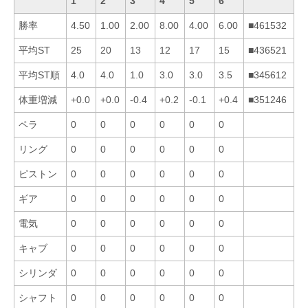
1
2
3
4
5
6
勝率
4.50
1.00
2.00
8.00
4.00
6.00
■461532
平均ST
25
20
13
12
17
15
■436521
平均ST順
4.0
4.0
1.0
3.0
3.0
3.5
■345612
体重増減
+0.0
+0.0
-0.4
+0.2
-0.1
+0.4
■351246
ペラ
0
0
0
0
0
0
リング
0
0
0
0
0
0
ピストン
0
0
0
0
0
0
ギア
0
0
0
0
0
0
電気
0
0
0
0
0
0
キャブ
0
0
0
0
0
0
シリンダ
0
0
0
0
0
0
シャフト
0
0
0
0
0
0