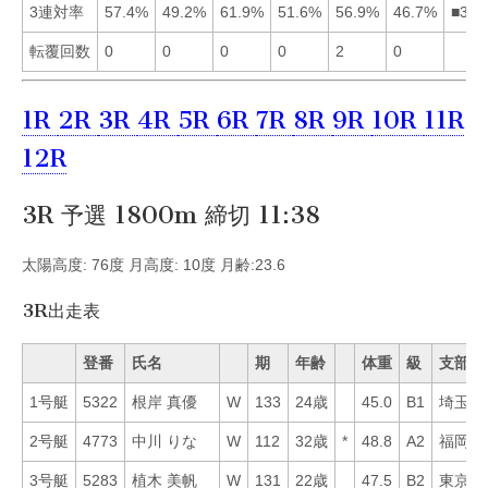
3連対率
57.4%
49.2%
61.9%
51.6%
56.9%
46.7%
■315
転覆回数
0
0
0
0
2
0
1R
2R
3R
4R
5R
6R
7R
8R
9R
10R
11R
12R
3R 予選 1800m 締切 11:38
太陽高度: 76度 月高度: 10度 月齢:23.6
3R出走表
登番
氏名
期
年齢
体重
級
支部
1号艇
5322
根岸 真優
W
133
24歳
45.0
B1
埼玉
2号艇
4773
中川 りな
W
112
32歳
*
48.8
A2
福岡
3号艇
5283
植木 美帆
W
131
22歳
47.5
B2
東京