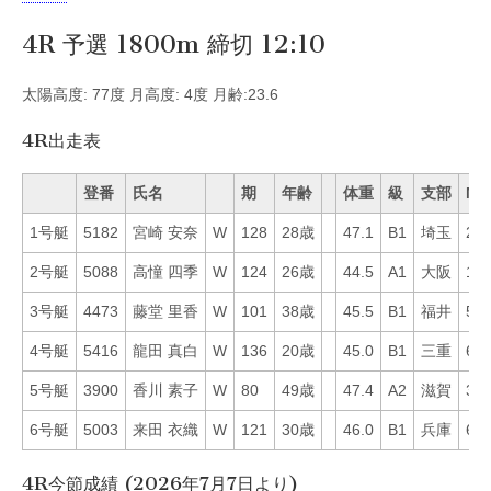
4R 予選 1800m 締切 12:10
太陽高度: 77度 月高度: 4度 月齢:23.6
4R出走表
登番
氏名
期
年齢
体重
級
支部
Mo
1号艇
5182
宮崎 安奈
W
128
28歳
47.1
B1
埼玉
25
2号艇
5088
高憧 四季
W
124
26歳
44.5
A1
大阪
13
3号艇
4473
藤堂 里香
W
101
38歳
45.5
B1
福井
55
4号艇
5416
龍田 真白
W
136
20歳
45.0
B1
三重
67
5号艇
3900
香川 素子
W
80
49歳
47.4
A2
滋賀
37
6号艇
5003
来田 衣織
W
121
30歳
46.0
B1
兵庫
64
4R今節成績 (2026年7月7日より)