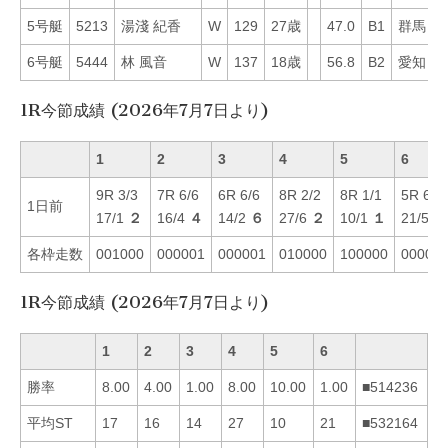
5号艇
5213
湯淺 紀香
W
129
27歳
47.0
B1
群馬
5
6号艇
5444
林 風音
W
137
18歳
56.8
B2
愛知
4
1R今節成績 (2026年7月7日より)
1
2
3
4
5
6
9R 3/3
7R 6/6
6R 6/6
8R 2/2
8R 1/1
5R 6/6
1日前
17/1
２
16/4
４
14/2
６
27/6
２
10/1
１
21/5
６
各枠走数
001000
000001
000001
010000
100000
00000
1R今節成績 (2026年7月7日より)
1
2
3
4
5
6
勝率
8.00
4.00
1.00
8.00
10.00
1.00
■514236
平均ST
17
16
14
27
10
21
■532164