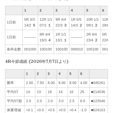
1
2
3
4
5
6
5R 3/3
12R 1/1
9R 4/4
1R 5/5
10R 1/1
11R 3/
1日前
14/2
５
07/1
１
22/3
３
14/3
２
09/1
２
28/6
8R 4/4
1R 1/1
2R 4/4
5R 5/5
1日前
———-
———-
19/3
４
13/1
１
23/4
２
22/6
各枠走数
001000
100100
100100
000010
100100
00101
4R今節成績 (2026年7月7日より)
1
2
3
4
5
6
勝率
2.00
7.50
8.00
8.00
8.00
4.00
■345261
平均ST
14
13
18
14
16
25
■214536
平均ST順
2.0
2.0
2.0
3.0
2.5
6.0
■123546
体重増減
+0.1
+0.0
+0.5
+0.0
+0.4
-1.0
■624153