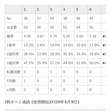
1
2
3
4
5
6
No.
35
27
54
38
58
43
出走数
53
36
56
51
54
56
勝率
4.96
3.67
5.75
5.25
5.50
5.18
■354
1着率
13.2%
2.8%
19.6%
19.6%
18.5%
17.9%
■345
2連対率
28.3%
13.9%
39.3%
35.3%
33.3%
33.9%
■346
3連対率
47.2%
25.0%
57.1%
49.0%
51.9%
50.0%
■356
転覆回数
0
0
1
0
0
0
F回数
1
0
0
0
0
0
L回数
0
0
0
0
0
0
1Rボート成績 (使用開始2026年4月8日)