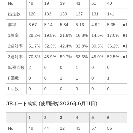
No.
49
19
39
41
61
40
出走数
120
133
139
137
131
141
勝率
6.67
5.14
5.84
5.16
4.92
5.35
■136
1着率
29.2%
19.5%
21.6%
16.8%
14.5%
17.0%
■132
2連対率
51.7%
32.3%
42.4%
32.8%
30.5%
36.2%
■136
3連対率
70.8%
48.9%
59.7%
53.3%
45.0%
52.5%
■134
転覆回数
2
0
0
1
0
0
F回数
0
0
1
1
0
1
L回数
0
0
0
0
0
0
3Rボート成績 (使用開始2026年6月11日)
1
2
3
4
5
6
No.
49
44
12
43
57
56