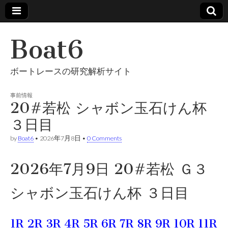
Boat6
ボートレースの研究解析サイト
事前情報
20#若松 シャボン玉石けん杯
３日目
by
Boat6
•
2026年7月8日
•
0 Comments
2026年7月9日 20#若松 Ｇ３
シャボン玉石けん杯 ３日目
1R
2R
3R
4R
5R
6R
7R
8R
9R
10R
11R