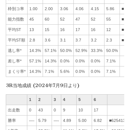
枠別コ率
1.00
2.00
3.06
4.06
4.15
5.86
■12
能力指数
45
60
52
47
52
55
■26
平均ST
13
15
16
17
16
12
■61
平均ST順
2.8
3.6
3.1
3.7
3.2
2.3
■61
逃し率*
14.3%
57.1%
50.0%
52.9%
33.3%
50.0%
差し率*
57.1%
14.3%
0.0%
0.0%
0.0%
7.1%
まくり率*
14.3%
7.1%
5.6%
0.0%
0.0%
7.1%
3R当地成績 (2024年7月9日より)
1
2
3
4
5
6
出走数
0
43
0
9
10
17
勝率
—-
5.79
—-
4.89
5.00
6.82
■625413