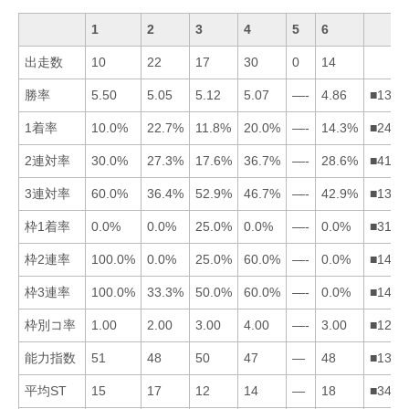
1
2
3
4
5
6
出走数
10
22
17
30
0
14
勝率
5.50
5.05
5.12
5.07
—-
4.86
■1342
1着率
10.0%
22.7%
11.8%
20.0%
—-
14.3%
■2463
2連対率
30.0%
27.3%
17.6%
36.7%
—-
28.6%
■4162
3連対率
60.0%
36.4%
52.9%
46.7%
—-
42.9%
■1346
枠1着率
0.0%
0.0%
25.0%
0.0%
—-
0.0%
■3124
枠2連率
100.0%
0.0%
25.0%
60.0%
—-
0.0%
■1432
枠3連率
100.0%
33.3%
50.0%
60.0%
—-
0.0%
■1432
枠別コ率
1.00
2.00
3.00
4.00
—-
3.00
■1236
能力指数
51
48
50
47
—
48
■1362
平均ST
15
17
12
14
—
18
■3412