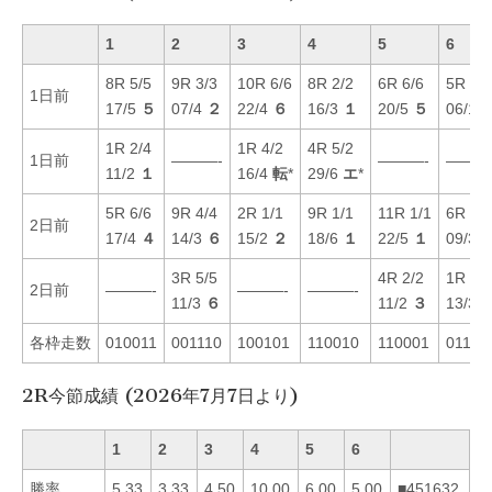
1
2
3
4
5
6
8R 5/5
9R 3/3
10R 6/6
8R 2/2
6R 6/6
5R 5/5
1日前
17/5
５
07/4
２
22/4
６
16/3
１
20/5
５
06/1
1R 2/4
1R 4/2
4R 5/2
1日前
———-
———-
———
11/2
１
16/4
転
*
29/6
エ
*
5R 6/6
9R 4/4
2R 1/1
9R 1/1
11R 1/1
6R 2/6
2日前
17/4
４
14/3
６
15/2
２
18/6
１
22/5
１
09/3
3R 5/5
4R 2/2
1R 3/6
2日前
———-
———-
———-
11/3
６
11/2
３
13/3
各枠走数
010011
001110
100101
110010
110001
01101
2R今節成績 (2026年7月7日より)
1
2
3
4
5
6
勝率
5.33
3.33
4.50
10.00
6.00
5.00
■451632