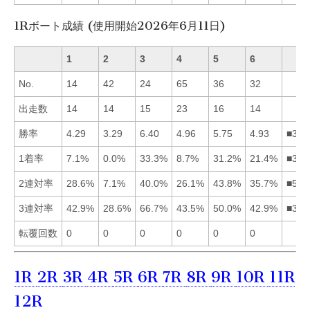
1Rボート成績 (使用開始2026年6月11日)
1
2
3
4
5
6
No.
14
42
24
65
36
32
出走数
14
14
15
23
16
14
勝率
4.29
3.29
6.40
4.96
5.75
4.93
■354
1着率
7.1%
0.0%
33.3%
8.7%
31.2%
21.4%
■356
2連対率
28.6%
7.1%
40.0%
26.1%
43.8%
35.7%
■536
3連対率
42.9%
28.6%
66.7%
43.5%
50.0%
42.9%
■354
転覆回数
0
0
0
0
0
0
1R
2R
3R
4R
5R
6R
7R
8R
9R
10R
11R
12R