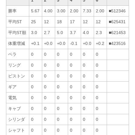
勝率
5.67
4.00
3.00
2.00
7.33
2.00
■512346
平均ST
25
12
18
17
12
12
■625431
平均ST順
3.0
2.7
5.0
3.7
4.0
2.3
■621453
体重増減
+0.1
+0.0
+0.0
-0.1
+0.0
+0.2
■423516
ペラ
0
0
0
0
0
0
リング
0
0
0
0
0
0
ピストン
0
0
0
0
0
0
ギア
0
0
0
0
0
0
電気
0
0
0
0
0
0
キャブ
0
0
0
0
0
0
シリンダ
0
0
0
0
0
0
シャフト
0
0
0
0
0
0