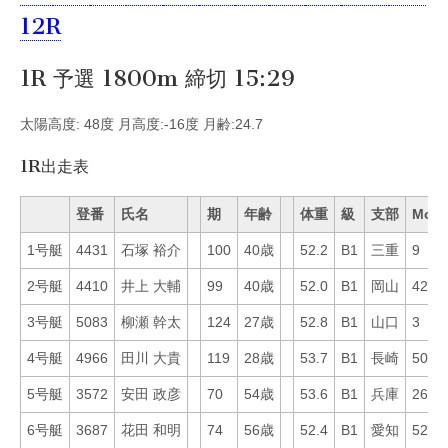
12R
1R 予選 1800m 締切 15:29
太陽高度: 48度 月高度:-16度 月齢:24.7
1R出走表
登番
氏名
期
年齢
体重
級
支部
Mo
1号艇
4431
石塚 裕介
100
40歳
52.2
B1
三重
9
2号艇
4410
井上 大輔
99
40歳
52.0
B1
岡山
42
3号艇
5083
柳瀬 幹太
124
27歳
52.8
B1
山口
3
4号艇
4966
田川 大貴
119
28歳
53.7
B1
長崎
50
5号艇
3572
安田 政彦
70
54歳
53.6
B1
兵庫
26
6号艇
3687
花田 和明
74
56歳
52.4
B1
愛知
52