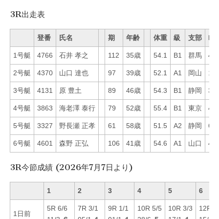
3R出走表
登番
氏名
期
年齢
体重
級
支部
Mo
1号艇
4766
石井 孝之
112
35歳
54.1
B1
群馬
49
2号艇
4370
山口 達也
97
39歳
52.1
A1
岡山
19
3号艇
4131
原 豊土
89
46歳
54.3
B1
静岡
39
4号艇
3863
海老澤 泰行
79
52歳
55.4
B1
東京
41
5号艇
3327
野長瀬 正孝
61
58歳
51.5
A2
静岡
61
6号艇
4601
森野 正弘
106
41歳
54.6
A1
山口
40
3R今節成績 (2026年7月7日より)
1
2
3
4
5
6
5R 6/6
7R 3/1
9R 1/1
10R 5/5
10R 3/3
12R 5
1日前