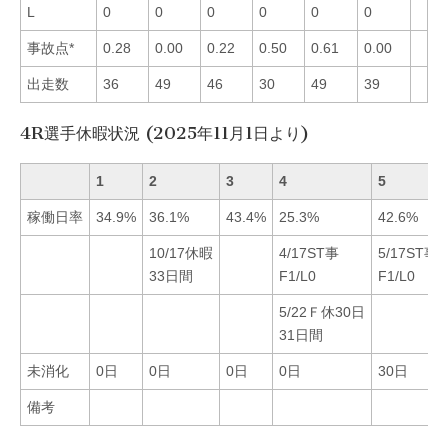
L
0
0
0
0
0
0
事故点*
0.28
0.00
0.22
0.50
0.61
0.00
出走数
36
49
46
30
49
39
4R選手休暇状況 (2025年11月1日より)
1
2
3
4
5
稼働日率
34.9%
36.1%
43.4%
25.3%
42.6%
10/17休暇
4/17ST事
5/17ST事
33日間
F1/L0
F1/L0
5/22Ｆ休30日
31日間
未消化
0日
0日
0日
0日
30日
備考