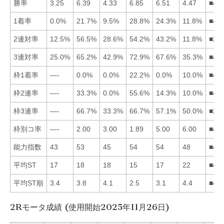
勝率
3.25
6.39
4.33
6.85
6.51
4.47
■45
1着率
0.0%
21.7%
9.5%
28.8%
24.3%
11.8%
■45
2連対率
12.5%
56.5%
28.6%
54.2%
43.2%
11.8%
■24
3連対率
25.0%
65.2%
42.9%
72.9%
67.6%
35.3%
■45
枠1着率
—-
0.0%
0.0%
22.2%
0.0%
10.0%
■46
枠2連率
—-
33.3%
0.0%
55.6%
14.3%
10.0%
■42
枠3連率
—-
66.7%
33.3%
66.7%
57.1%
50.0%
■24
枠別コ率
—-
2.00
3.00
1.89
5.00
6.00
■42
能力指数
43
53
45
54
54
48
■45
平均ST
17
18
18
15
17
22
■45
平均ST順
3.4
3.8
4.1
2.5
3.1
4.4
■45
2Rモータ成績 (使用開始2025年11月26日)