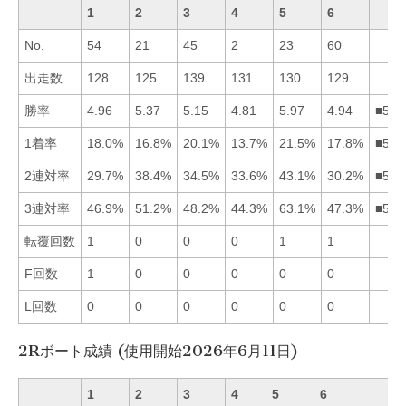
1
2
3
4
5
6
No.
54
21
45
2
23
60
出走数
128
125
139
131
130
129
勝率
4.96
5.37
5.15
4.81
5.97
4.94
■523
1着率
18.0%
16.8%
20.1%
13.7%
21.5%
17.8%
■531
2連対率
29.7%
38.4%
34.5%
33.6%
43.1%
30.2%
■523
3連対率
46.9%
51.2%
48.2%
44.3%
63.1%
47.3%
■523
転覆回数
1
0
0
0
1
1
F回数
1
0
0
0
0
0
L回数
0
0
0
0
0
0
2Rボート成績 (使用開始2026年6月11日)
1
2
3
4
5
6