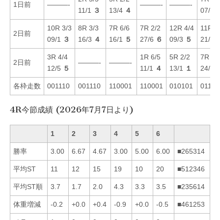
1日前
———-
———-
———-
11/1
３
13/4
４
07/2
10R 3/3
8R 3/3
7R 6/6
7R 2/2
12R 4/4
11R 5
2日前
09/1
３
16/3
４
16/1
５
27/6
６
09/3
５
21/3
3R 4/4
1R 6/5
5R 2/2
7R 3/
2日前
———-
———-
12/5
５
11/1
４
13/1
１
24/5
各枠走数
001110
001110
110001
110001
010101
01111
4R今節成績 (2026年7月7日より)
1
2
3
4
5
6
勝率
3.00
6.67
4.67
3.00
5.00
6.00
■265314
平均ST
11
12
15
19
10
20
■512346
平均ST順
3.7
1.7
2.0
4.3
3.3
3.5
■235614
体重増減
-0.2
+0.0
+0.4
-0.9
+0.0
-0.5
■461253