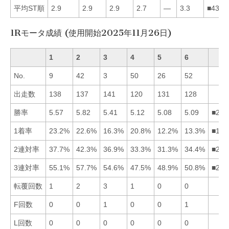
平均ST順
2.9
2.9
2.9
2.7
—
3.3
■4312
1Rモータ成績 (使用開始2025年11月26日)
1
2
3
4
5
6
No.
9
42
3
50
26
52
出走数
138
137
141
120
131
128
勝率
5.57
5.82
5.41
5.12
5.08
5.09
■213
1着率
23.2%
22.6%
16.3%
20.8%
12.2%
13.3%
■124
2連対率
37.7%
42.3%
36.9%
33.3%
31.3%
34.4%
■213
3連対率
55.1%
57.7%
54.6%
47.5%
48.9%
50.8%
■213
転覆回数
1
2
3
1
0
0
F回数
0
0
1
0
0
1
L回数
0
0
0
0
0
0