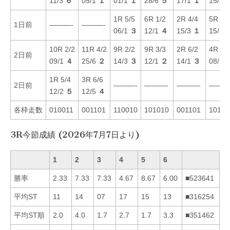
11/3
６
05/1
１
01/1
１
28/6
５
17/1
１
15/4
1R 5/5
6R 1/2
2R 4/4
5R 1/
1日前
———-
———-
06/1
３
12/1
４
15/3
１
15/5
10R 2/2
11R 4/2
9R 2/2
9R 3/3
2R 6/2
4R 3/
2日前
09/1
４
25/6
２
14/3
３
12/1
２
14/1
３
08/1
1R 5/4
3R 6/6
2日前
———-
———-
———-
———
12/2
５
12/5
４
各枠走数
010011
001101
110010
101010
001101
10101
3R今節成績 (2026年7月7日より)
1
2
3
4
5
6
勝率
2.33
7.33
7.33
4.67
8.67
6.00
■523641
平均ST
11
14
07
17
15
13
■316254
平均ST順
2.0
4.0
1.7
2.7
1.7
3.3
■351462