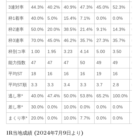
3連対率
44.3%
40.2%
40.9%
47.3%
45.0%
52.3%
■6
枠1着率
40.0%
5.0%
15.4%
7.1%
0.0%
0.0%
■1
枠2連率
50.0%
20.0%
38.5%
21.4%
9.1%
14.3%
■1
枠3連率
70.0%
45.0%
46.2%
35.7%
27.3%
35.7%
■1
枠別コ率
1.00
1.95
3.23
4.14
5.00
3.50
■1
能力指数
47
47
47
50
49
49
■4
平均ST
18
16
16
16
19
16
■6
平均ST順
3.3
3.3
3.4
3.3
3.7
2.8
■6
逃し率*
40.0%
47.4%
50.0%
53.8%
65.2%
100.0%
差し率*
30.0%
0.0%
10.0%
0.0%
0.0%
0.0%
まくり率*
20.0%
0.0%
10.0%
7.7%
0.0%
0.0%
1R当地成績 (2024年7月9日より)