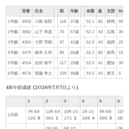
登番
氏名
期
年齢
体重
級
支部
Mo
1号艇
4918
川島 拓郎
118
37歳
52.1
B1
静岡
58
2号艇
3562
山下 和彦
70
57歳
52.2
A2
広島
35
3号艇
4363
大野 芳顕
97
41歳
52.9
A2
福岡
25
4号艇
3475
橋本 久和
66
56歳
52.2
B1
群馬
15
5号艇
4914
吉田 裕平
117
29歳
52.0
A1
愛知
30
6号艇
4676
後藤 隼之
109
38歳
54.5
A2
東京
5
4R今節成績 (2026年7月7日より)
1
2
3
4
5
6
7R 5/6
12R 4/4
10R 1/1
1R 1/1
9R 6/6
11R 4
1日前
12/5
６
09/1
１
17/1
２
18/6
４
09/6
５
28/4
2R 5/5
5R 2/2
7R 2/