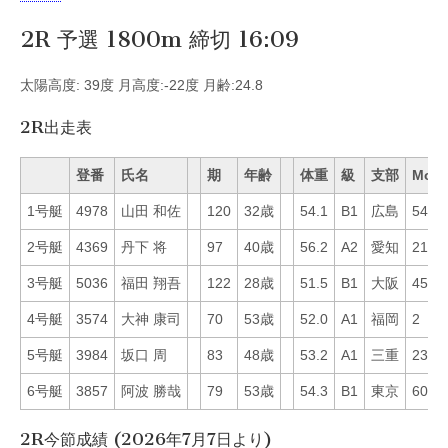
2R 予選 1800m 締切 16:09
太陽高度: 39度 月高度:-22度 月齢:24.8
2R出走表
登番
氏名
期
年齢
体重
級
支部
Mo
1号艇
4978
山田 和佐
120
32歳
54.1
B1
広島
54
2号艇
4369
丹下 将
97
40歳
56.2
A2
愛知
21
3号艇
5036
福田 翔吾
122
28歳
51.5
B1
大阪
45
4号艇
3574
大神 康司
70
53歳
52.0
A1
福岡
2
5号艇
3984
坂口 周
83
48歳
53.2
A1
三重
23
6号艇
3857
阿波 勝哉
79
53歳
54.3
B1
東京
60
2R今節成績 (2026年7月7日より)