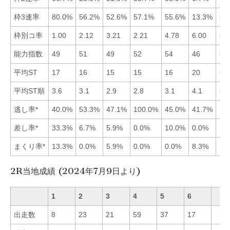
枠3連率
80.0%
56.2%
52.6%
57.1%
55.6%
13.3%
■1
枠別コ率
1.00
2.12
3.21
2.21
4.78
6.00
■1
能力指数
49
51
49
52
54
46
■5
平均ST
17
16
15
15
16
20
■3
平均ST順
3.6
3.1
2.9
2.8
3.1
4.1
■4
逃し率*
40.0%
53.3%
47.1%
100.0%
45.0%
41.7%
差し率*
33.3%
6.7%
5.9%
0.0%
10.0%
0.0%
まくり率*
13.3%
0.0%
5.9%
0.0%
0.0%
8.3%
2R当地成績 (2024年7月9日より)
1
2
3
4
5
6
出走数
8
23
21
59
37
17