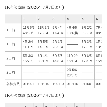
1R今節成績 (2026年7月7日より)
1
2
3
4
5
6
11R 6/6
11R 3/3
6R 4/4
4R 4/5
9R 2/2
7R 4/4
1日前
48/6
６
17/2
４
17/4
６
13/4
妨
03/2
３
08/3
５
4R 2/4
3R 5/5
2R 1/1
5R 3/3
1R 3/3
1日前
———-
11/1
１
14/5
５
23/5
４
17/6
２
13/3
５
5R 3/3
6R 1/1
6R 5/3
11R 2/4
8R 6/5
8R 5/4
2日前
15/2
３
05/1
３
14/6
４
16/1
４
17/4
２
15/1
５
2R 5/6
2日前
———-
———-
———-
———-
———
23/6
５
各枠走数
011001
101010
100110
010110
011001
001110
1R今節成績 (2026年7月7日より)
1
2
3
4
5
6