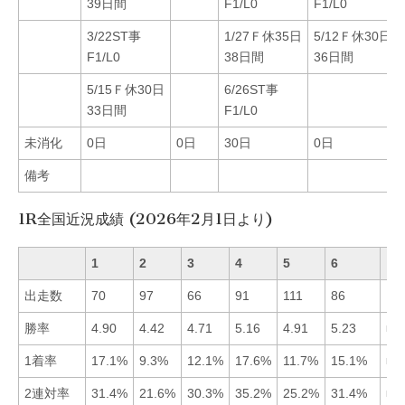
39日間
F1/L0
F1/L0
3/22ST事
1/27Ｆ休35日
5/12Ｆ休30日
F1/L0
38日間
36日間
5/15Ｆ休30日
6/26ST事
33日間
F1/L0
未消化
0日
0日
30日
0日
備考
1R全国近況成績 (2026年2月1日より)
1
2
3
4
5
6
出走数
70
97
66
91
111
86
勝率
4.90
4.42
4.71
5.16
4.91
5.23
■6
1着率
17.1%
9.3%
12.1%
17.6%
11.7%
15.1%
■4
2連対率
31.4%
21.6%
30.3%
35.2%
25.2%
31.4%
■4