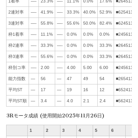
1着率
—-
23.3%
—-
11.1%
0.0%
17.6%
■264513
2連対率
—-
41.9%
—-
33.3%
40.0%
52.9%
■625413
3連対率
—-
55.8%
—-
55.6%
50.0%
82.4%
■624513
枠1着率
—-
11.1%
—-
0.0%
0.0%
0.0%
■245613
枠2連率
—-
33.3%
—-
0.0%
0.0%
33.3%
■264513
枠3連率
—-
55.6%
—-
0.0%
0.0%
33.3%
■264513
枠別コ率
—-
2.00
—-
4.00
5.00
6.00
■245613
能力指数
—
56
—
47
49
54
■265413
平均ST
—
17
—
19
16
12
■652413
平均ST順
—
3.4
—
4.0
2.1
2.4
■562413
3Rモータ成績 (使用開始2025年11月26日)
1
2
3
4
5
6