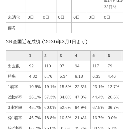
5/24Ｆ休30日
33日間
未消化
0日
0日
0日
0日
0日
0日
備考
2R全国近況成績 (2026年2月1日より)
1
2
3
4
5
6
出走数
92
110
97
94
117
79
勝率
4.82
5.76
5.34
6.18
6.33
4.46
■5
1着率
10.9%
19.1%
15.5%
22.3%
23.1%
12.7%
■5
2連対率
26.1%
37.3%
34.0%
47.9%
44.4%
26.6%
■4
3連対率
45.7%
60.0%
52.6%
64.9%
67.5%
36.7%
■5
枠1着率
46.7%
18.8%
10.5%
21.4%
16.7%
0.0%
■1
枠2連率
66.7%
25.0%
31.6%
35.7%
38.9%
6.7%
■1