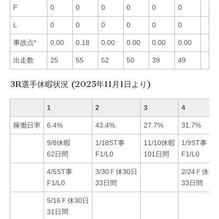
F
0
0
0
0
0
0
L
0
0
0
0
0
0
事故点*
0.00
0.18
0.00
0.00
0.00
0.00
出走数
25
55
52
50
39
49
3R選手休暇状況 (2025年11月1日より)
1
2
3
4
稼働日率
6.4%
43.4%
27.7%
31.7%
9/8休暇
1/18ST事
11/10休暇
1/9ST事
62日間
F1/L0
101日間
F1/L0
4/5ST事
3/30Ｆ休30日
2/24Ｆ休30
F1/L0
33日間
33日間
5/16Ｆ休30日
31日間