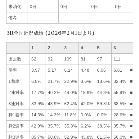
未消化
0日
0日
0日
0日
備考
3R全国近況成績 (2026年2月1日より)
1
2
3
4
5
6
出走数
62
92
109
81
97
111
勝率
3.97
5.17
6.14
4.48
6.06
6.81
■63
1着率
6.5%
21.7%
22.9%
8.6%
18.6%
32.4%
■63
2連対率
17.7%
40.2%
44.0%
19.8%
44.3%
55.9%
■65
3連対率
33.9%
48.9%
62.4%
42.0%
59.8%
68.5%
■63
枠1着率
14.3%
14.3%
11.8%
0.0%
0.0%
28.6%
■61
枠2連率
42.9%
35.7%
35.3%
6.2%
38.5%
35.7%
■15
枠3連率
85.7%
50.0%
52.9%
43.8%
61.5%
50.0%
■15