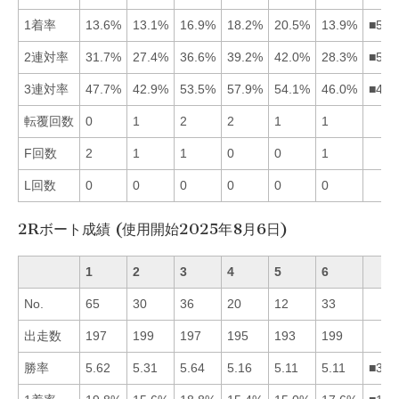
1着率
13.6%
13.1%
16.9%
18.2%
20.5%
13.9%
■543
2連対率
31.7%
27.4%
36.6%
39.2%
42.0%
28.3%
■543
3連対率
47.7%
42.9%
53.5%
57.9%
54.1%
46.0%
■453
転覆回数
0
1
2
2
1
1
F回数
2
1
1
0
0
1
L回数
0
0
0
0
0
0
2Rボート成績 (使用開始2025年8月6日)
1
2
3
4
5
6
No.
65
30
36
20
12
33
出走数
197
199
197
195
193
199
勝率
5.62
5.31
5.64
5.16
5.11
5.11
■312