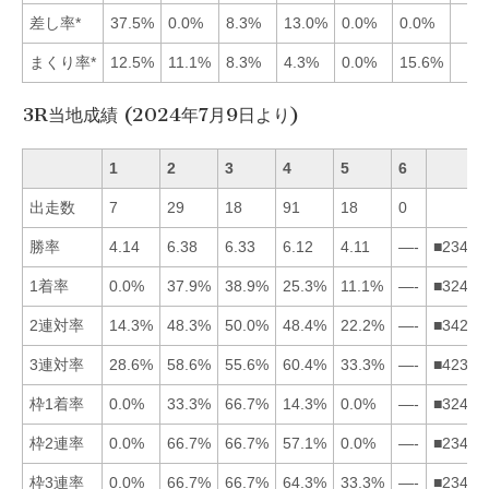
差し率*
37.5%
0.0%
8.3%
13.0%
0.0%
0.0%
まくり率*
12.5%
11.1%
8.3%
4.3%
0.0%
15.6%
3R当地成績 (2024年7月9日より)
1
2
3
4
5
6
出走数
7
29
18
91
18
0
勝率
4.14
6.38
6.33
6.12
4.11
—-
■23415
1着率
0.0%
37.9%
38.9%
25.3%
11.1%
—-
■32451
2連対率
14.3%
48.3%
50.0%
48.4%
22.2%
—-
■34251
3連対率
28.6%
58.6%
55.6%
60.4%
33.3%
—-
■42351
枠1着率
0.0%
33.3%
66.7%
14.3%
0.0%
—-
■32415
枠2連率
0.0%
66.7%
66.7%
57.1%
0.0%
—-
■23415
枠3連率
0.0%
66.7%
66.7%
64.3%
33.3%
—-
■23451