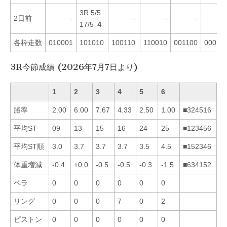
3R 5/5
2日前
———-
———-
———-
———-
———
17/5
４
各枠走数
010001
101010
100110
110010
001100
00011
3R今節成績 (2026年7月7日より)
1
2
3
4
5
6
勝率
2.00
6.00
7.67
4.33
2.50
1.00
■324516
平均ST
09
13
15
16
24
25
■123456
平均ST順
3.0
3.7
3.7
3.7
3.5
4.5
■152346
体重増減
-0.4
+0.0
-0.5
-0.5
-0.3
-1.5
■634152
ペラ
0
0
0
0
0
0
リング
0
0
0
7
0
2
ピストン
0
0
0
0
0
0