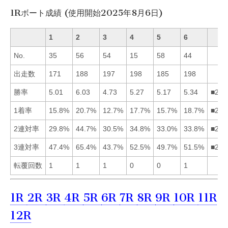
1Rボート成績 (使用開始2025年8月6日)
1
2
3
4
5
6
No.
35
56
54
15
58
44
出走数
171
188
197
198
185
198
勝率
5.01
6.03
4.73
5.27
5.17
5.34
■264
1着率
15.8%
20.7%
12.7%
17.7%
15.7%
18.7%
■264
2連対率
29.8%
44.7%
30.5%
34.8%
33.0%
33.8%
■246
3連対率
47.4%
65.4%
43.7%
52.5%
49.7%
51.5%
■246
転覆回数
1
1
1
0
0
1
1R
2R
3R
4R
5R
6R
7R
8R
9R
10R
11R
12R