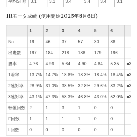
平均ST順
3.1
3.1
3.4
3.4
3.4
3.1
1Rモータ成績 (使用開始2025年8月6日)
1
2
3
4
5
6
No.
19
46
37
57
30
36
出走数
197
184
218
186
179
196
勝率
4.76
4.96
5.64
4.90
4.84
5.35
■362
1着率
13.7%
14.7%
18.8%
18.3%
18.4%
18.4%
■356
2連対率
28.9%
31.0%
38.5%
32.8%
29.6%
33.2%
■364
3連対率
43.1%
47.3%
58.3%
46.8%
43.0%
52.0%
■362
転覆回数
2
1
3
1
0
0
F回数
1
1
1
1
0
0
L回数
0
0
0
0
0
0