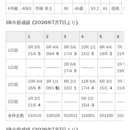
6号艇
4063
市橋 卓士
86
46歳
53.2
A1
徳島
36
1R今節成績 (2026年7月7日より)
1
2
3
4
5
6
5R 5/5
6R 4/4
9R 5/6
10R 1/1
8R 4/4
7R 1/1
1日前
21/4
５
09/4
６
17/4
３
15/2
５
19/5
２
21/5
2R 6/6
1R 5/6
1日前
———-
———-
———-
———-
17/4
５
19/6
10R 4/4
3R 1/1
8R 2/2
11R 6/6
6R 3/3
7R 3/3
2日前
18/6
６
08/1
転
10/2
１
17/4
４
15/1
４
11/4
６
1R 2/2
5R 2/2
2日前
———-
———-
———-
———
21/5
４
15/4
３
各枠走数
010110
100100
010011
110001
001100
10101
1R今節成績 (2026年7月7日より)