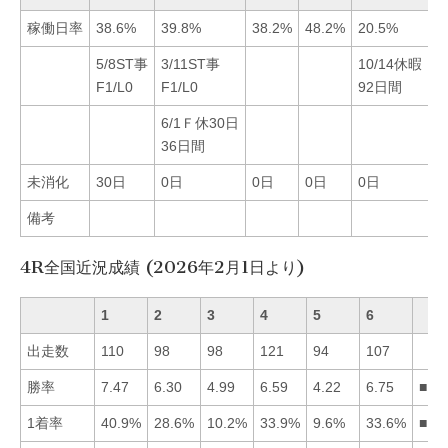
稼働日率
38.6%
39.8%
38.2%
48.2%
20.5%
4
5/8ST事
3/11ST事
10/14休暇
5
F1/L0
F1/L0
92日間
F
6/1Ｆ休30日
36日間
未消化
30日
0日
0日
0日
0日
3
備考
4R全国近況成績 (2026年2月1日より)
1
2
3
4
5
6
出走数
110
98
98
121
94
107
勝率
7.47
6.30
4.99
6.59
4.22
6.75
■16
1着率
40.9%
28.6%
10.2%
33.9%
9.6%
33.6%
■14