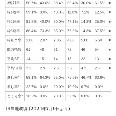
3連対率
56.7%
43.0%
68.4%
66.4%
30.0%
61.5%
■34
枠1着率
59.1%
0.0%
40.0%
11.8%
7.1%
12.5%
■13
枠2連率
81.8%
40.0%
50.0%
47.1%
14.3%
25.0%
■13
枠3連率
86.4%
73.3%
65.0%
76.5%
14.3%
37.5%
■14
枠別コ率
1.00
2.07
2.95
4.00
5.00
5.50
■12
能力指数
61
48
61
72
46
54
■41
平均ST
14
15
14
13
22
13
■64
平均ST順
3.2
2.9
2.6
3.2
4.3
2.4
■63
逃し率*
59.1%
64.3%
35.0%
75.0%
46.7%
63.6%
差し率*
22.7%
0.0%
20.0%
10.0%
6.7%
0.0%
まくり率*
18.2%
0.0%
20.0%
5.0%
0.0%
0.0%
1R当地成績 (2024年7月9日より)