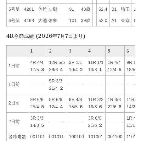
5号艇
4201
佐竹 友樹
91
43歳
52.4
B1
埼玉
18
6号艇
4468
大池 佑来
101
39歳
52.0
A1
東京
63
4R今節成績 (2026年7月7日より)
1
2
3
4
5
6
4R 4/4
12R 5/5
3R 1/1
11R 1/1
1R 4/4
9R 1/1
1日前
17/5
３
39/6
４
10/4
２
13/3
１
12/4
５
18/5
１
5R 3/3
1日前
———-
———-
———-
———-
———
21/4
２
9R 6/6
8R 6/6
8R 4/4
11R 3/3
1R 3/3
11R 2/
2日前
25/4
５
12/4
４
15/5
６
16/3
６
22/6
６
14/2
２
3R 3/3
3R 6/6
1R 4/4
2日前
———-
———-
———-
14/3
５
21/6
２
11/1
１
各枠走数
001101
001011
100100
101001
001100
11010