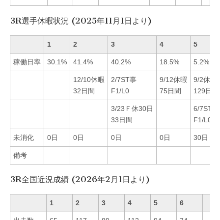
3R選手休暇状況 (2025年11月1日より)
1
2
3
4
5
稼働日率
30.1%
41.4%
40.2%
18.5%
5.2%
12/10休暇
2/7ST事
9/12休暇
9/2休暇
32日間
F1/L0
75日間
129日間
3/23Ｆ休30日
6/7ST事
33日間
F1/L0
未消化
0日
0日
0日
0日
30日
備考
3R全国近況成績 (2026年2月1日より)
1
2
3
4
5
6