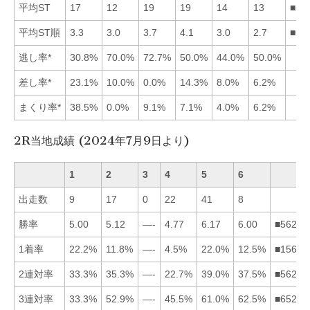
平均ST
17
12
19
19
14
13
■26
平均ST順
3.3
3.0
3.7
4.1
3.0
2.7
■62
逃し率*
30.8%
70.0%
72.7%
50.0%
44.0%
50.0%
差し率*
23.1%
10.0%
0.0%
14.3%
8.0%
6.2%
まくり率*
38.5%
0.0%
9.1%
7.1%
4.0%
6.2%
2R当地成績 (2024年7月9日より)
1
2
3
4
5
6
出走数
9
17
0
22
41
8
勝率
5.00
5.12
—-
4.77
6.17
6.00
■56214
1着率
22.2%
11.8%
—-
4.5%
22.0%
12.5%
■15624
2連対率
33.3%
35.3%
—-
22.7%
39.0%
37.5%
■56214
3連対率
33.3%
52.9%
—-
45.5%
61.0%
62.5%
■65241