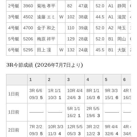
2号艇
3960
菊地 孝平
82
47歳
52.0
A1
静岡
64
3号艇
4502
遠藤 エミ
W
102
38歳
44.5
A1
滋賀
43
4号艇
4700
金子 和之
110
39歳
52.0
A2
埼玉
15
5号艇
5206
梅原 祥平
129
28歳
52.0
B1
岡山
6
6号艇
5295
田上 凜
W
132
24歳
45.5
B1
大阪
26
3R今節成績 (2026年7月7日より)
1
2
3
4
5
6
3R 6/6
1R 1/1
10R 4/4
8R 1/1
9R 3/3
4R 5/6
1日前
09/3
５
10/3
１
24/6
３
16/3
６
15/1
６
16/3
5R 1/1
2R 5/5
1日前
———-
———-
———-
———
16/2
１
19/6
３
7R 2/2
10R 3/3
12R 5/5
3R 2/2
9R 4/4
4R 4/4
2日前
09/3
５
11/3
４
05/3
３
12/2
３
32/6
４
34/6