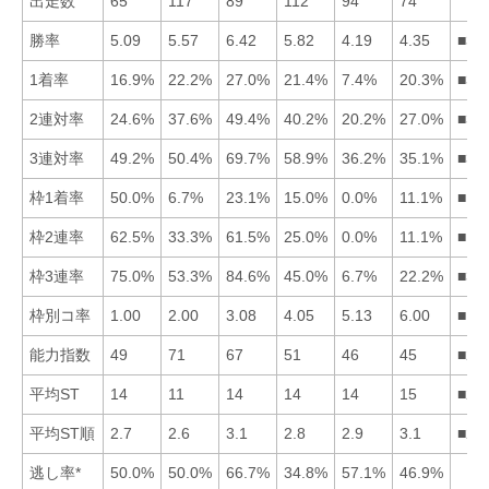
出走数
65
117
89
112
94
74
勝率
5.09
5.57
6.42
5.82
4.19
4.35
■34
1着率
16.9%
22.2%
27.0%
21.4%
7.4%
20.3%
■32
2連対率
24.6%
37.6%
49.4%
40.2%
20.2%
27.0%
■34
3連対率
49.2%
50.4%
69.7%
58.9%
36.2%
35.1%
■34
枠1着率
50.0%
6.7%
23.1%
15.0%
0.0%
11.1%
■13
枠2連率
62.5%
33.3%
61.5%
25.0%
0.0%
11.1%
■13
枠3連率
75.0%
53.3%
84.6%
45.0%
6.7%
22.2%
■31
枠別コ率
1.00
2.00
3.08
4.05
5.13
6.00
■12
能力指数
49
71
67
51
46
45
■23
平均ST
14
11
14
14
14
15
■25
平均ST順
2.7
2.6
3.1
2.8
2.9
3.1
■21
逃し率*
50.0%
50.0%
66.7%
34.8%
57.1%
46.9%