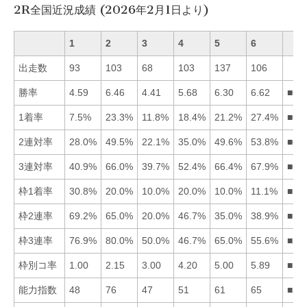
2R全国近況成績 (2026年2月1日より)
1
2
3
4
5
6
出走数
93
103
68
103
137
106
勝率
4.59
6.46
4.41
5.68
6.30
6.62
■62
1着率
7.5%
23.3%
11.8%
18.4%
21.2%
27.4%
■62
2連対率
28.0%
49.5%
22.1%
35.0%
49.6%
53.8%
■65
3連対率
40.9%
66.0%
39.7%
52.4%
66.4%
67.9%
■65
枠1着率
30.8%
20.0%
10.0%
20.0%
10.0%
11.1%
■12
枠2連率
69.2%
65.0%
20.0%
46.7%
35.0%
38.9%
■12
枠3連率
76.9%
80.0%
50.0%
46.7%
65.0%
55.6%
■21
枠別コ率
1.00
2.15
3.00
4.20
5.00
5.89
■12
能力指数
48
76
47
51
61
65
■26