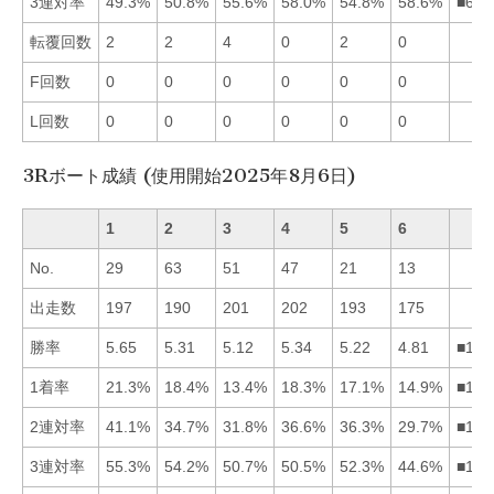
3連対率
49.3%
50.8%
55.6%
58.0%
54.8%
58.6%
■643
転覆回数
2
2
4
0
2
0
F回数
0
0
0
0
0
0
L回数
0
0
0
0
0
0
3Rボート成績 (使用開始2025年8月6日)
1
2
3
4
5
6
No.
29
63
51
47
21
13
出走数
197
190
201
202
193
175
勝率
5.65
5.31
5.12
5.34
5.22
4.81
■142
1着率
21.3%
18.4%
13.4%
18.3%
17.1%
14.9%
■124
2連対率
41.1%
34.7%
31.8%
36.6%
36.3%
29.7%
■145
3連対率
55.3%
54.2%
50.7%
50.5%
52.3%
44.6%
■125