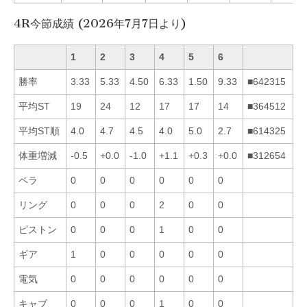
4R今節成績 (2026年7月7日より)
1
2
3
4
5
6
勝率
3.33
5.33
4.50
6.33
1.50
9.33
■642315
平均ST
19
24
12
17
17
14
■364512
平均ST順
4.0
4.7
4.5
4.0
5.0
2.7
■614325
体重増減
-0.5
+0.0
-1.0
+1.1
+0.3
+0.0
■312654
ペラ
0
0
0
0
0
0
リング
0
0
0
2
0
0
ピストン
0
0
0
1
0
0
ギア
1
0
0
0
0
0
電気
0
0
0
0
0
0
キャブ
0
0
0
1
0
0