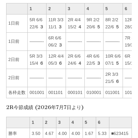
1
2
3
4
5
6
5R 6/6
11R 3/3
2R 4/4
9R 2/2
8R 2/2
12R 3/
1日前
22/6
３
11/1
３
15/2
４
20/6
５
22/6
５
28/2
6R 6/6
7R 5/5
1日前
———-
———-
———-
———-
06/2
３
19/3
5R 3/3
12R 4/4
2R 6/6
4R 6/6
10R 6/6
6R 1/1
2日前
15/4
６
05/3
６
24/6
４
22/5
３
07/1
５
15/1
2R 3/3
2日前
———-
———-
———-
———-
———
21/5
６
各枠走数
001001
001101
000101
010001
011001
10101
2R今節成績 (2026年7月7日より)
1
2
3
4
5
6
勝率
3.50
4.67
4.00
4.00
1.67
5.33
■623415