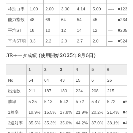
枠別コ率
1.00
2.00
3.00
4.14
5.00
—-
■12345
能力指数
48
69
64
54
45
—
■23415
平均ST
18
10
12
14
12
—
■23541
平均ST順
3.3
2.2
2.9
2.7
2.0
—
■52431
3Rモータ成績 (使用開始2025年8月6日)
1
2
3
4
5
6
No.
54
64
43
15
6
26
出走数
211
187
180
224
208
215
勝率
5.25
5.13
5.42
5.72
5.47
5.72
■645
1着率
19.9%
15.5%
17.8%
21.9%
20.2%
21.4%
■465
2連対率
35.5%
35.3%
35.0%
44.2%
37.0%
38.1%
■465