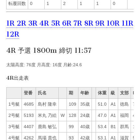
転覆回数
0
1
2
1
1
0
1R
2R
3R
4R
5R
6R
7R
8R
9R
10R
11R
12R
4R 予選 1800m 締切 11:57
太陽高度: 76度 月高度: 16度 月齢:24.6
4R出走表
登番
氏名
期
年齢
体重
級
支部
Mo
1号艇
4685
島村 隆幸
109
35歳
51.0
A1
徳島
7
2号艇
5193
米丸 乃絵
W
128
24歳
47.0
A1
福岡
41
3号艇
4407
鹿島 敏弘
99
40歳
53.4
B1
群馬
17
4号艇
4262
馬場 貴也
93
42歳
53.1
A1
滋賀
58