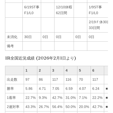
6/19ST事
12/10休暇
1/9ST事
F1/L0
62日間
F1/L0
2/19Ｆ休30日
33日間
未消化
30日
0日
0日
0日
0日
備考
1R全国近況成績 (2026年2月1日より)
1
2
3
4
5
6
出走数
97
86
117
116
70
117
勝率
5.86
4.71
7.05
6.59
4.07
6.24
■34
1着率
22.7%
9.3%
42.7%
31.0%
7.1%
22.2%
■34
2連対率
43.3%
26.7%
56.4%
50.0%
20.0%
42.7%
■34