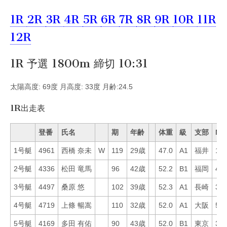
1R
2R
3R
4R
5R
6R
7R
8R
9R
10R
11R
12R
1R 予選 1800m 締切 10:31
太陽高度: 69度 月高度: 33度 月齢:24.5
1R出走表
登番
氏名
期
年齢
体重
級
支部
Mo
1号艇
4961
西橋 奈未
W
119
29歳
47.0
A1
福井
19
2号艇
4336
松田 竜馬
96
42歳
52.2
B1
福岡
46
3号艇
4497
桑原 悠
102
39歳
52.3
A1
長崎
37
4号艇
4719
上條 暢嵩
110
32歳
52.0
A1
大阪
57
5号艇
4169
多田 有佑
90
43歳
52.0
B1
東京
30