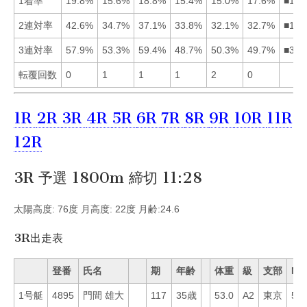
1着率
19.8%
15.6%
18.8%
15.4%
15.0%
17.6%
■136
2連対率
42.6%
34.7%
37.1%
33.8%
32.1%
32.7%
■132
3連対率
57.9%
53.3%
59.4%
48.7%
50.3%
49.7%
■312
転覆回数
0
1
1
1
2
0
1R
2R
3R
4R
5R
6R
7R
8R
9R
10R
11R
12R
3R 予選 1800m 締切 11:28
太陽高度: 76度 月高度: 22度 月齢:24.6
3R出走表
登番
氏名
期
年齢
体重
級
支部
Mo
1号艇
4895
門間 雄大
117
35歳
53.0
A2
東京
54