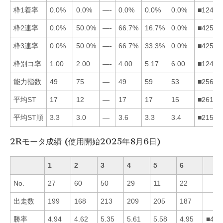
枠1着率
0.0%
0.0%
—-
0.0%
0.0%
0.0%
■12456
枠2連率
0.0%
50.0%
—-
66.7%
16.7%
0.0%
■42516
枠3連率
0.0%
50.0%
—-
66.7%
33.3%
0.0%
■42516
枠別コ率
1.00
2.00
—-
4.00
5.17
6.00
■12456
能力指数
49
75
—
49
59
53
■25641
平均ST
17
12
—
17
17
15
■26154
平均ST順
3.3
3.0
—
3.6
3.3
3.4
■21564
2Rモータ成績 (使用開始2025年8月6日)
1
2
3
4
5
6
No.
27
60
50
29
11
22
出走数
199
168
213
209
205
187
勝率
4.94
4.62
5.35
5.61
5.58
4.95
■453