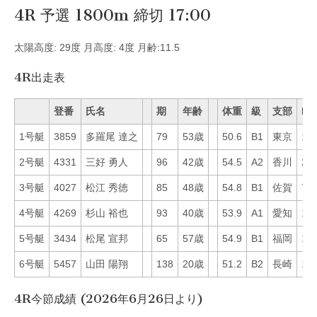
4R 予選 1800m 締切 17:00
太陽高度: 29度 月高度: 4度 月齢:11.5
4R出走表
登番
氏名
期
年齢
体重
級
支部
Mo
1号艇
3859
多羅尾 達之
79
53歳
50.6
B1
東京
11
2号艇
4331
三好 勇人
96
42歳
54.5
A2
香川
25
3号艇
4027
松江 秀徳
85
48歳
54.8
B1
佐賀
79
4号艇
4269
杉山 裕也
93
40歳
53.9
A1
愛知
14
5号艇
3434
松尾 宣邦
65
57歳
54.9
B1
福岡
15
6号艇
5457
山田 陽翔
138
20歳
51.2
B2
長崎
12
4R今節成績 (2026年6月26日より)