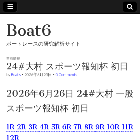
Boat6
ボートレースの研究解析サイト
事前情報
24#大村 スポーツ報知杯 初日
by
Boat6
•
2026年6月25日
•
0 Comments
2026年6月26日 24#大村 一般
スポーツ報知杯 初日
1R
2R
3R
4R
5R
6R
7R
8R
9R
10R
11R
12R