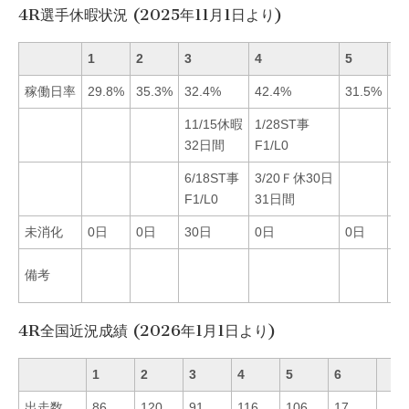
4R選手休暇状況 (2025年11月1日より)
1
2
3
4
5
6
稼働日率
29.8%
35.3%
32.4%
42.4%
31.5%
23
11/15休暇
1/28ST事
32日間
F1/L0
6/18ST事
3/20Ｆ休30日
F1/L0
31日間
未消化
0日
0日
30日
0日
0日
0
5/
備考
デ
4R全国近況成績 (2026年1月1日より)
1
2
3
4
5
6
出走数
86
120
91
116
106
17