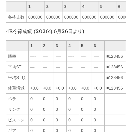
1
2
3
4
5
6
各枠走数
000000
000000
000000
000000
000000
00000
4R今節成績 (2026年6月26日より)
1
2
3
4
5
6
勝率
—-
—-
—-
—-
—-
—-
■123456
平均ST
—
—
—
—
—
—
■123456
平均ST順
—
—
—
—
—
—
■123456
体重増減
+0.0
+0.0
+0.0
+0.0
+0.0
+0.0
■123456
ペラ
0
0
0
0
0
0
リング
0
0
0
0
0
0
ピストン
0
0
0
0
0
0
ギア
0
0
0
0
0
0