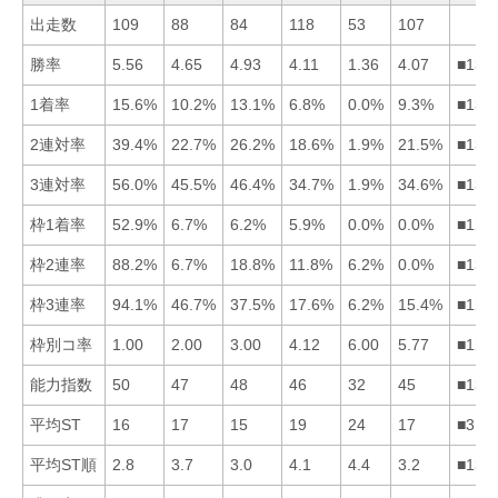
出走数
109
88
84
118
53
107
勝率
5.56
4.65
4.93
4.11
1.36
4.07
■132
1着率
15.6%
10.2%
13.1%
6.8%
0.0%
9.3%
■132
2連対率
39.4%
22.7%
26.2%
18.6%
1.9%
21.5%
■132
3連対率
56.0%
45.5%
46.4%
34.7%
1.9%
34.6%
■132
枠1着率
52.9%
6.7%
6.2%
5.9%
0.0%
0.0%
■123
枠2連率
88.2%
6.7%
18.8%
11.8%
6.2%
0.0%
■134
枠3連率
94.1%
46.7%
37.5%
17.6%
6.2%
15.4%
■123
枠別コ率
1.00
2.00
3.00
4.12
6.00
5.77
■123
能力指数
50
47
48
46
32
45
■132
平均ST
16
17
15
19
24
17
■316
平均ST順
2.8
3.7
3.0
4.1
4.4
3.2
■136