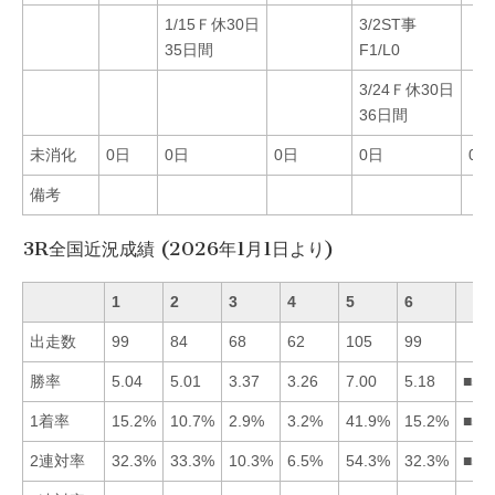
1/15Ｆ休30日
3/2ST事
35日間
F1/L0
3/24Ｆ休30日
36日間
未消化
0日
0日
0日
0日
0日
備考
3R全国近況成績 (2026年1月1日より)
1
2
3
4
5
6
出走数
99
84
68
62
105
99
勝率
5.04
5.01
3.37
3.26
7.00
5.18
■56
1着率
15.2%
10.7%
2.9%
3.2%
41.9%
15.2%
■51
2連対率
32.3%
33.3%
10.3%
6.5%
54.3%
32.3%
■52