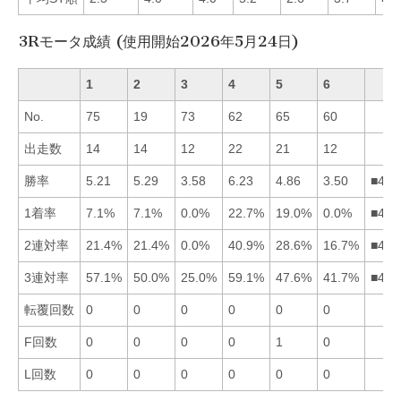
3Rモータ成績 (使用開始2026年5月24日)
1
2
3
4
5
6
No.
75
19
73
62
65
60
出走数
14
14
12
22
21
12
勝率
5.21
5.29
3.58
6.23
4.86
3.50
■421
1着率
7.1%
7.1%
0.0%
22.7%
19.0%
0.0%
■451
2連対率
21.4%
21.4%
0.0%
40.9%
28.6%
16.7%
■451
3連対率
57.1%
50.0%
25.0%
59.1%
47.6%
41.7%
■412
転覆回数
0
0
0
0
0
0
F回数
0
0
0
0
1
0
L回数
0
0
0
0
0
0