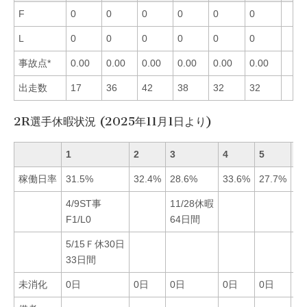
F
0
0
0
0
0
0
L
0
0
0
0
0
0
事故点*
0.00
0.00
0.00
0.00
0.00
0.00
出走数
17
36
42
38
32
32
2R選手休暇状況 (2025年11月1日より)
1
2
3
4
5
6
稼働日率
31.5%
32.4%
28.6%
33.6%
27.7%
33
4/9ST事
11/28休暇
F1/L0
64日間
5/15Ｆ休30日
33日間
未消化
0日
0日
0日
0日
0日
0