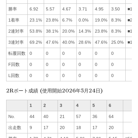
勝率
6.92
5.57
4.67
3.71
4.95
3.50
■125
1着率
23.1%
23.8%
6.7%
0.0%
19.0%
8.3%
■215
2連対率
53.8%
38.1%
20.0%
14.3%
23.8%
8.3%
■125
3連対率
69.2%
47.6%
40.0%
28.6%
47.6%
25.0%
■125
転覆回数
0
0
0
0
0
0
F回数
0
0
0
0
0
0
L回数
0
0
0
0
0
0
2Rボート成績 (使用開始2026年5月24日)
1
2
3
4
5
6
No.
44
40
21
57
36
64
出走数
9
17
20
18
17
20