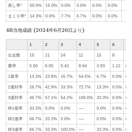
差し率*
50.0%
15.0%
0.0%
0.0%
0.0%
0.0%
まくり率*
14.3%
0.0%
7.7%
6.7%
0.0%
0.0%
4R当地成績 (2024年6月26日より)
1
2
3
4
5
6
出走数
15
21
24
11
15
8
勝率
5.00
6.05
5.42
8.64
3.93
1.12
■4
1着率
13.3%
23.8%
16.7%
54.5%
6.7%
0.0%
■4
2連対率
26.7%
42.9%
33.3%
72.7%
13.3%
0.0%
■4
3連対率
46.7%
57.1%
54.2%
100.0%
33.3%
0.0%
■4
枠1着率
33.3%
0.0%
0.0%
—-
0.0%
0.0%
■1
枠2連率
66.7%
33.3%
0.0%
—-
0.0%
0.0%
■1
枠3連率
66.7%
33.3%
100.0%
—-
33.3%
0.0%
■3