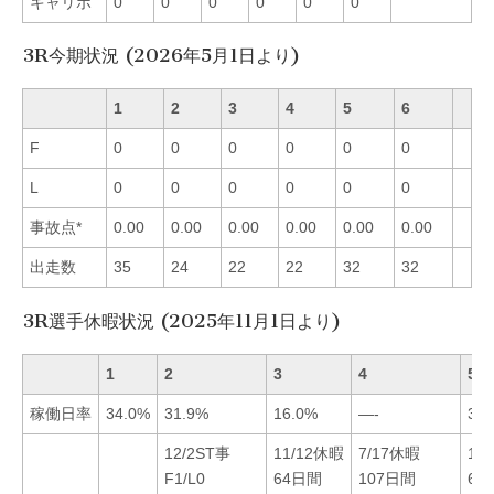
キャリボ
0
0
0
0
0
0
3R今期状況 (2026年5月1日より)
1
2
3
4
5
6
F
0
0
0
0
0
0
L
0
0
0
0
0
0
事故点*
0.00
0.00
0.00
0.00
0.00
0.00
出走数
35
24
22
22
32
32
3R選手休暇状況 (2025年11月1日より)
1
2
3
4
5
稼働日率
34.0%
31.9%
16.0%
—-
35.
12/2ST事
11/12休暇
7/17休暇
12
F1/L0
64日間
107日間
62