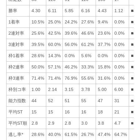
勝率
4.30
6.11
5.85
6.16
4.43
1.12
■42
1着率
10.5%
25.0%
24.2%
27.6%
9.4%
0.0%
■42
2連対率
25.6%
42.5%
39.6%
46.6%
23.6%
0.0%
■42
3連対率
39.5%
60.0%
56.0%
61.2%
37.7%
0.0%
■42
枠1着率
28.6%
14.3%
0.0%
5.6%
0.0%
0.0%
■12
枠2連率
50.0%
57.1%
46.2%
33.3%
15.8%
0.0%
■21
枠3連率
71.4%
71.4%
76.9%
55.6%
31.6%
0.0%
■31
枠別コ率
1.00
2.14
3.15
3.78
5.00
6.00
■12
能力指数
44
52
51
55
47
31
■42
平均ST
15
15
16
16
18
21
■12
平均ST順
2.8
2.9
2.8
3.0
3.8
4.7
■13
逃し率*
28.6%
40.0%
61.5%
26.7%
47.4%
64.7%