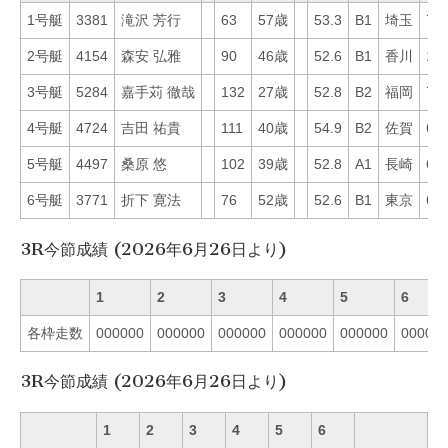
1号艇
3381
滝沢 芳行
63
57歳
53.3
B1
埼玉
75
2号艇
4154
森安 弘雅
90
46歳
52.6
B1
香川
19
3号艇
5284
嘉手苅 徹哉
132
27歳
52.8
B2
福岡
73
4号艇
4724
吉田 祐貴
111
40歳
54.9
B2
佐賀
62
5号艇
4497
桑原 悠
102
39歳
52.8
A1
長崎
65
6号艇
3771
折下 寛法
76
52歳
52.6
B1
東京
60
3R今節成績 (2026年6月26日より)
1
2
3
4
5
6
各枠走数
000000
000000
000000
000000
000000
00000
3R今節成績 (2026年6月26日より)
1
2
3
4
5
6