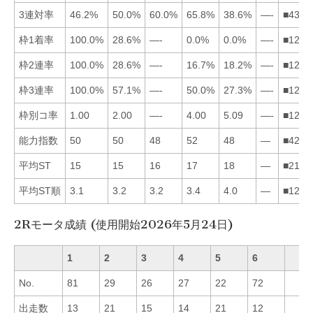
3連対率
46.2%
50.0%
60.0%
65.8%
38.6%
—-
■4321
枠1着率
100.0%
28.6%
—-
0.0%
0.0%
—-
■1245
枠2連率
100.0%
28.6%
—-
16.7%
18.2%
—-
■1254
枠3連率
100.0%
57.1%
—-
50.0%
27.3%
—-
■1245
枠別コ率
1.00
2.00
—-
4.00
5.09
—-
■1245
能力指数
50
50
48
52
48
—
■4213
平均ST
15
15
16
17
18
—
■2134
平均ST順
3.1
3.2
3.2
3.4
4.0
—
■1234
2Rモータ成績 (使用開始2026年5月24日)
1
2
3
4
5
6
No.
81
29
26
27
22
72
出走数
13
21
15
14
21
12