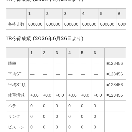
1
2
3
4
5
6
各枠走数
000000
000000
000000
000000
000000
00000
1R今節成績 (2026年6月26日より)
1
2
3
4
5
6
勝率
—-
—-
—-
—-
—-
—-
■123456
平均ST
—
—
—
—
—
—
■123456
平均ST順
—
—
—
—
—
—
■123456
体重増減
+0.0
+0.0
+0.0
+0.0
+0.0
+0.0
■123456
ペラ
0
0
0
0
0
0
リング
0
0
0
0
0
0
ピストン
0
0
0
0
0
0