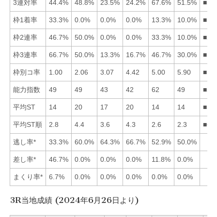
3連対率
44.4%
48.8%
23.5%
24.2%
67.6%
51.5%
■56
枠1着率
33.3%
0.0%
0.0%
0.0%
13.3%
10.0%
■15
枠2連率
46.7%
50.0%
0.0%
0.0%
33.3%
10.0%
■21
枠3連率
66.7%
50.0%
13.3%
16.7%
46.7%
30.0%
■12
枠別コ率
1.00
2.06
3.07
4.42
5.00
5.90
■12
能力指数
49
49
43
42
62
49
■56
平均ST
14
20
17
20
14
14
■56
平均ST順
2.8
4.4
3.6
4.3
2.6
2.3
■65
逃し率*
33.3%
60.0%
64.3%
66.7%
52.9%
50.0%
差し率*
46.7%
0.0%
0.0%
0.0%
11.8%
0.0%
まくり率*
6.7%
0.0%
0.0%
0.0%
0.0%
0.0%
3R当地成績 (2024年6月26日より)