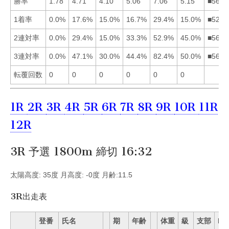
勝率
1.78
4.71
4.10
5.06
7.06
5.15
■5642
1着率
0.0%
17.6%
15.0%
16.7%
29.4%
15.0%
■5243
2連対率
0.0%
29.4%
15.0%
33.3%
52.9%
45.0%
■5642
3連対率
0.0%
47.1%
30.0%
44.4%
82.4%
50.0%
■5624
転覆回数
0
0
0
0
0
0
1R
2R
3R
4R
5R
6R
7R
8R
9R
10R
11R
12R
3R 予選 1800m 締切 16:32
太陽高度: 35度 月高度: -0度 月齢:11.5
3R出走表
登番
氏名
期
年齢
体重
級
支部
Mo