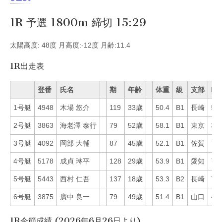
1R 予選 1800m 締切 15:29
太陽高度: 48度 月高度:-12度 月齢:11.4
1R出走表
登番
氏名
期
年齢
体重
級
支部
Mo
1号艇
4948
木場 悠介
119
33歳
50.4
B1
長崎
51
2号艇
3863
海老澤 泰行
79
52歳
58.1
B1
東京
32
3号艇
4092
岡部 大輔
87
45歳
52.1
B1
佐賀
71
4号艇
5178
成貞 琳平
128
29歳
53.9
B1
愛知
70
5号艇
5443
西村 仁吾
137
18歳
53.3
B2
長崎
78
6号艇
3875
廣中 良一
79
49歳
51.4
B1
山口
41
1R今節成績 (2026年6月26日より)