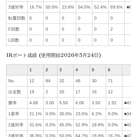
3連対率
16.7%
50.0%
23.8%
54.5%
52.4%
69.6%
■645
転覆回数
0
0
0
0
0
0
F回数
0
0
0
0
0
2
L回数
0
0
0
0
0
0
1Rボート成績 (使用開始2026年5月24日)
1
2
3
4
5
6
No.
12
84
32
48
30
71
出走数
19
2
20
17
16
12
勝率
4.68
3.00
5.50
6.06
3.50
1.92
■4315
1着率
21.1%
0.0%
30.0%
23.5%
6.2%
0.0%
■3415
2連対率
31.6%
0.0%
45.0%
52.9%
18.8%
0.0%
■4315
3連対率
36.8%
0.0%
50.0%
64.7%
18.8%
16.7%
■4315