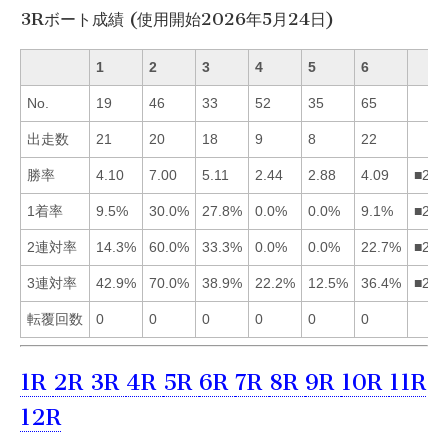
3Rボート成績 (使用開始2026年5月24日)
1
2
3
4
5
6
No.
19
46
33
52
35
65
出走数
21
20
18
9
8
22
勝率
4.10
7.00
5.11
2.44
2.88
4.09
■231
1着率
9.5%
30.0%
27.8%
0.0%
0.0%
9.1%
■231
2連対率
14.3%
60.0%
33.3%
0.0%
0.0%
22.7%
■236
3連対率
42.9%
70.0%
38.9%
22.2%
12.5%
36.4%
■213
転覆回数
0
0
0
0
0
0
1R
2R
3R
4R
5R
6R
7R
8R
9R
10R
11R
12R