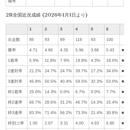
備考
2R全国近況成績 (2026年1月1日より)
1
2
3
4
5
6
出走数
85
93
89
116
93
100
勝率
4.71
4.86
4.35
5.96
3.86
5.43
■46
1着率
5.9%
11.8%
7.9%
19.8%
4.3%
18.0%
■46
2連対率
21.2%
24.7%
24.7%
39.7%
17.2%
34.0%
■46
3連対率
45.9%
50.5%
40.4%
59.5%
32.3%
53.0%
■46
枠1着率
25.0%
14.3%
0.0%
6.7%
0.0%
7.7%
■12
枠2連率
66.7%
28.6%
31.2%
46.7%
14.3%
15.4%
■14
枠3連率
83.3%
71.4%
56.2%
73.3%
21.4%
30.8%
■14
枠別コ率
1.00
2.07
3.31
4.00
4.93
5.85
■12