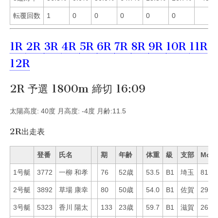
転覆回数
1
0
0
0
0
0
1R
2R
3R
4R
5R
6R
7R
8R
9R
10R
11R
12R
2R 予選 1800m 締切 16:09
太陽高度: 40度 月高度: -4度 月齢:11.5
2R出走表
登番
氏名
期
年齢
体重
級
支部
Mo
1号艇
3772
一柳 和孝
76
52歳
53.5
B1
埼玉
81
2号艇
3892
草場 康幸
80
50歳
54.0
B1
佐賀
29
3号艇
5323
香川 陽太
133
23歳
59.7
B1
滋賀
26