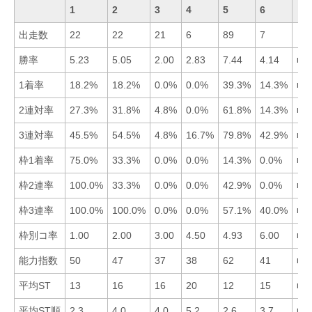
1
2
3
4
5
6
出走数
22
22
21
6
89
7
勝率
5.23
5.05
2.00
2.83
7.44
4.14
■5
1着率
18.2%
18.2%
0.0%
0.0%
39.3%
14.3%
■5
2連対率
27.3%
31.8%
4.8%
0.0%
61.8%
14.3%
■5
3連対率
45.5%
54.5%
4.8%
16.7%
79.8%
42.9%
■5
枠1着率
75.0%
33.3%
0.0%
0.0%
14.3%
0.0%
■1
枠2連率
100.0%
33.3%
0.0%
0.0%
42.9%
0.0%
■1
枠3連率
100.0%
100.0%
0.0%
0.0%
57.1%
40.0%
■1
枠別コ率
1.00
2.00
3.00
4.50
4.93
6.00
■1
能力指数
50
47
37
38
62
41
■5
平均ST
13
16
16
20
12
15
■5
平均ST順
2.3
4.0
4.0
5.2
2.6
3.7
■1