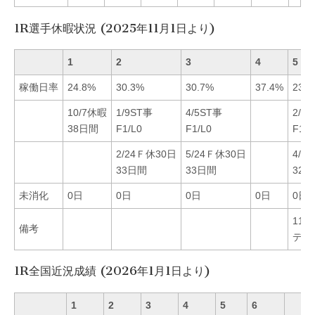
1R選手休暇状況 (2025年11月1日より)
1
2
3
4
5
稼働日率
24.8%
30.3%
30.7%
37.4%
23.3
10/7休暇
1/9ST事
4/5ST事
2/2
38日間
F1/L0
F1/L0
F1/L
2/24Ｆ休30日
5/24Ｆ休30日
4/1
33日間
33日間
32
未消化
0日
0日
0日
0日
0日
11/3
備考
デビ
1R全国近況成績 (2026年1月1日より)
1
2
3
4
5
6