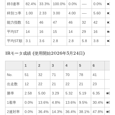
枠3連率
82.4%
33.3%
100.0%
0.0%
—-
0.0%
■31
枠別コ率
1.00
2.33
3.00
4.00
—-
5.60
■12
能力指数
51
46
47
46
32
42
■13
平均ST
14
16
15
14
29
16
■41
平均ST順
3.1
3.6
2.8
2.8
5.8
3.8
■34
1Rモータ成績 (使用開始2026年5月24日)
1
2
3
4
5
6
No.
51
32
71
70
78
41
出走数
12
22
21
22
21
23
勝率
2.58
5.00
3.29
5.32
5.19
6.35
■645
1着率
0.0%
13.6%
4.8%
13.6%
9.5%
30.4%
■624
2連対率
0.0%
36.4%
14.3%
36.4%
38.1%
47.8%
■652