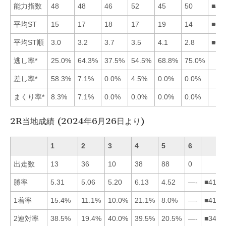
能力指数
48
48
46
52
45
50
■46
平均ST
15
17
18
17
19
14
■61
平均ST順
3.0
3.2
3.7
3.5
4.1
2.8
■61
逃し率*
25.0%
64.3%
37.5%
54.5%
68.8%
75.0%
差し率*
58.3%
7.1%
0.0%
4.5%
0.0%
0.0%
まくり率*
8.3%
7.1%
0.0%
0.0%
0.0%
0.0%
2R当地成績 (2024年6月26日より)
1
2
3
4
5
6
出走数
13
36
10
38
88
0
勝率
5.31
5.06
5.20
6.13
4.52
—-
■4132
1着率
15.4%
11.1%
10.0%
21.1%
8.0%
—-
■4123
2連対率
38.5%
19.4%
40.0%
39.5%
20.5%
—-
■3415