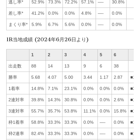
逃し率*
52.9%
73.3%
72.2%
57.1%
—-
30.8%
差し率*
41.2%
0.0%
0.0%
4.8%
—-
0.0%
まくり率*
5.9%
6.7%
5.6%
0.0%
—-
0.0%
1R当地成績 (2024年6月26日より)
1
2
3
4
5
6
出走数
88
14
13
9
6
38
勝率
5.68
4.07
5.00
3.44
1.17
2.87
■13
1着率
14.8%
7.1%
23.1%
0.0%
0.0%
0.0%
■31
2連対率
39.8%
14.3%
30.8%
0.0%
0.0%
2.6%
■13
3連対率
55.7%
35.7%
53.8%
11.1%
0.0%
15.8%
■13
枠1着率
58.8%
33.3%
33.3%
0.0%
—-
0.0%
■12
枠2連率
82.4%
33.3%
33.3%
0.0%
—-
0.0%
■12