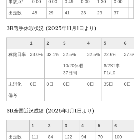
事故点*
0.00
0.00
0.49
0.00
1.30
0.00
出走数
48
29
41
23
23
37
3R選手休暇状況 (2025年11月1日より)
1
2
3
4
5
6
稼働日率
38.0%
32.1%
32.5%
32.5%
22.6%
37.6%
10/20休暇
6/2ST事
37日間
F1/L0
未消化
0日
0日
0日
0日
35日
0日
備考
3R全国近況成績 (2026年1月1日より)
1
2
3
4
5
6
出走数
111
84
122
94
70
100