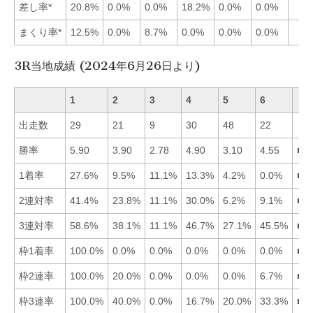
差し率*
20.8%
0.0%
0.0%
18.2%
0.0%
0.0%
まくり率*
12.5%
0.0%
8.7%
0.0%
0.0%
0.0%
3R当地成績 (2024年6月26日より)
1
2
3
4
5
6
出走数
29
21
9
30
48
22
勝率
5.90
3.90
2.78
4.90
3.10
4.55
■1
1着率
27.6%
9.5%
11.1%
13.3%
4.2%
0.0%
■1
2連対率
41.4%
23.8%
11.1%
30.0%
6.2%
9.1%
■1
3連対率
58.6%
38.1%
11.1%
46.7%
27.1%
45.5%
■1
枠1着率
100.0%
0.0%
0.0%
0.0%
0.0%
0.0%
■1
枠2連率
100.0%
20.0%
0.0%
0.0%
0.0%
6.7%
■1
枠3連率
100.0%
40.0%
0.0%
16.7%
20.0%
33.3%
■1