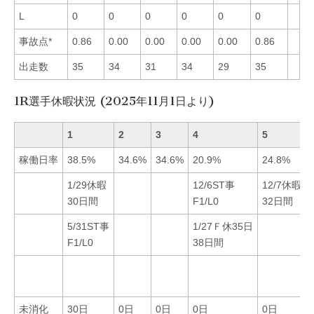
L
0
0
0
0
0
0
事故点*
0.86
0.00
0.00
0.00
0.00
0.86
出走数
35
34
31
34
29
35
1R選手休暇状況 (2025年11月1日より)
1
2
3
4
5
稼働日率
38.5%
34.6%
34.6%
20.9%
24.8%
1/29休暇
12/6ST事
12/7休暇
30日間
F1/L0
32日間
5/31ST事
1/27Ｆ休35日
F1/L0
38日間
未消化
30日
0日
0日
0日
0日