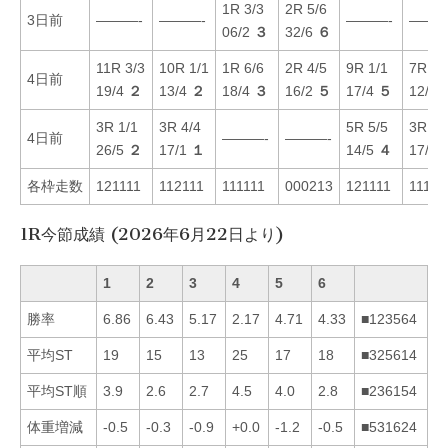
1R 3/3
2R 5/6
3日前
———-
———-
———-
———
06/2
３
32/6
６
11R 3/3
10R 1/1
1R 6/6
2R 4/5
9R 1/1
7R 4/
4日前
19/4
２
13/4
２
18/4
３
16/2
５
17/4
５
12/4
3R 1/1
3R 4/4
5R 5/5
3R 6/
4日前
———-
———-
26/5
２
17/1
１
14/5
４
17/1
各枠走数
121111
112111
111111
000213
121111
11111
1R今節成績 (2026年6月22日より)
1
2
3
4
5
6
勝率
6.86
6.43
5.17
2.17
4.71
4.33
■123564
平均ST
19
15
13
25
17
18
■325614
平均ST順
3.9
2.6
2.7
4.5
4.0
2.8
■236154
体重増減
-0.5
-0.3
-0.9
+0.0
-1.2
-0.5
■531624