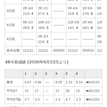
2R 4/4
2R 1/1
3R 4/4
1R 5/6
5R 1/1
3日前
———-
21/4
４
07/2
１
21/6
２
27/6
６
13/2
8R 2/2
10R 2/2
11R 5/5
2R 6/6
12R 5
4日前
———-
09/3
２
18/6
３
14/1
４
04/1
６
11/4
2R 3/3
3R 3/3
4日前
———-
———-
———-
———-
22/6
３
19/3
各枠走数
111111
211111
000000
211111
000024
21121
4R今節成績 (2026年6月22日より)
1
2
3
4
5
6
勝率
5.67
6.86
—-
8.00
1.33
8.14
■642153
平均ST
13
17
—
13
30
13
■461253
平均ST順
2.7
3.3
—
2.4
4.7
2.3
■641253