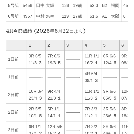
5号艇
5458
田中 大輝
138
19歳
52.3
B2
福岡
45
6号艇
4967
中村 魁生
119
27歳
51.5
A1
大阪
8
4R今節成績 (2026年6月22日より)
1
2
3
4
5
6
9R 6/5
7R 6/6
11R 1/1
6R 6/6
9R 4/3
1日前
———-
11/3
３
19/3
５
16/2
１
12/4
６
08/2
4R 6/4
1日前
———-
———-
———-
———-
———
09/1
３
10R 3/4
9R 4/4
11R 1/1
9R 6/6
12R 1
2日前
———-
23/4
３
21/3
１
11/3
２
65/5
５
07/1
2R 5/5
5R 1/1
7R 3/3
3R 5/6
8R 4/4
2日前
———-
10/1
５
14/1
１
11/2
１
23/6
５
18/3
6R 1/1
12R 5/5
7R 2/2
8R 6/6
11R 2/
3日前
———-
07/1
２
15/2
４
10/2
１
46/6
６
17/1