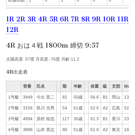
転覆回数
1
0
1
0
0
0
1R
2R
3R
4R
5R
6R
7R
8R
9R
10R
11R
12R
4R おは４戦 1800m 締切 9:57
太陽高度: 57度 月高度:-76度 月齢:11.2
4R出走表
登番
氏名
期
年齢
体重
級
支部
Mo
1号艇
3949
今出 晋二
82
50歳
56.6
B1
岡山
13
2号艇
3158
島川 光男
54
61歳
52.5
A2
広島
52
3号艇
4894
原村 拓也
117
35歳
51.3
B1
香川
23
4号艇
3888
山本 英志
80
51歳
51.0
A2
東京
18