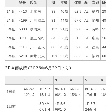
登番
氏名
期
年齢
体重
級
支部
Mo
1号艇
4413
水摩 敦
99
40歳
52.3
A2
福岡
29
2号艇
4199
北川 潤二
91
44歳
57.0
A2
愛知
49
3号艇
5309
森 雄利
132
21歳
52.0
B2
長崎
51
4号艇
3411
池上 隆行
64
56歳
51.5
B1
広島
16
5号艇
4116
川田 正人
88
45歳
52.0
B1
徳島
44
6号艇
5210
藤井 公人
129
27歳
55.5
B2
福岡
60
2R今節成績 (2026年6月22日より)
1
2
3
4
5
6
4R 2/2
10R 1/1
9R 1/1
6R 5/5
8R 4/5
7R 2/
1日前
12/4
２
15/1
１
06/1
２
15/6
４
17/6
５
16/2
3R 4/4
4R 5/6
1R 5/5
1日前
———-
———-
———
07/1
４
09/1
５
24/5
４