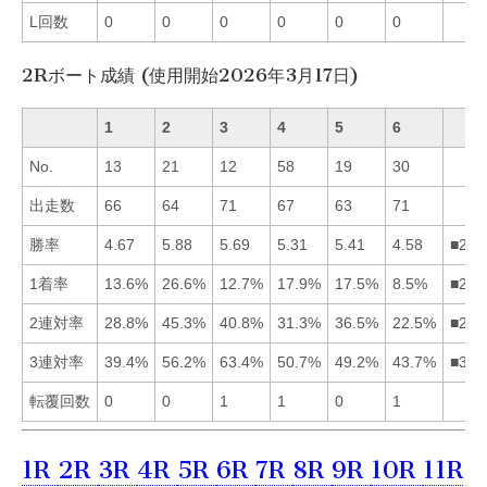
L回数
0
0
0
0
0
0
2Rボート成績 (使用開始2026年3月17日)
1
2
3
4
5
6
No.
13
21
12
58
19
30
出走数
66
64
71
67
63
71
勝率
4.67
5.88
5.69
5.31
5.41
4.58
■235
1着率
13.6%
26.6%
12.7%
17.9%
17.5%
8.5%
■245
2連対率
28.8%
45.3%
40.8%
31.3%
36.5%
22.5%
■235
3連対率
39.4%
56.2%
63.4%
50.7%
49.2%
43.7%
■324
転覆回数
0
0
1
1
0
1
1R
2R
3R
4R
5R
6R
7R
8R
9R
10R
11R