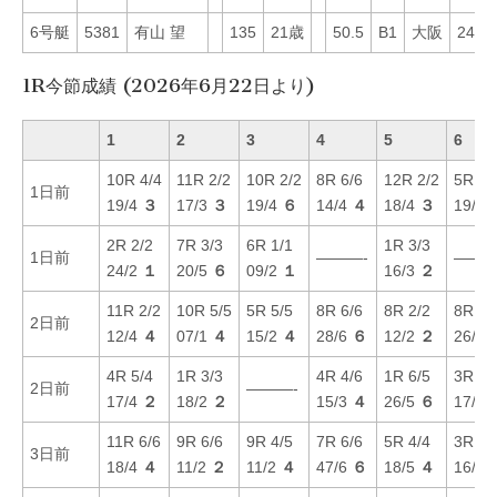
6号艇
5381
有山 望
135
21歳
50.5
B1
大阪
24
1R今節成績 (2026年6月22日より)
1
2
3
4
5
6
10R 4/4
11R 2/2
10R 2/2
8R 6/6
12R 2/2
5R 5/
1日前
19/4
３
17/3
３
19/4
６
14/4
４
18/4
３
19/1
2R 2/2
7R 3/3
6R 1/1
1R 3/3
1日前
———-
———
24/2
１
20/5
６
09/2
１
16/3
２
11R 2/2
10R 5/5
5R 5/5
8R 6/6
8R 2/2
8R 1/
2日前
12/4
４
07/1
４
15/2
４
28/6
６
12/2
２
26/5
4R 5/4
1R 3/3
4R 4/6
1R 6/5
3R 3/
2日前
———-
17/4
２
18/2
２
15/3
４
26/5
６
17/5
11R 6/6
9R 6/6
9R 4/5
7R 6/6
5R 4/4
3R 2/
3日前
18/4
４
11/2
２
11/2
４
47/6
６
18/5
４
16/1