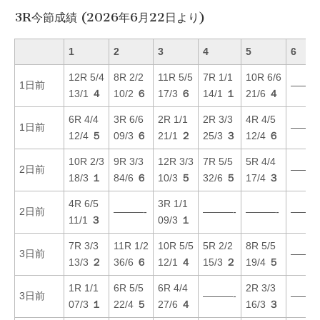
3R今節成績 (2026年6月22日より)
1
2
3
4
5
6
12R 5/4
8R 2/2
11R 5/5
7R 1/1
10R 6/6
1日前
———
13/1
４
10/2
６
17/3
６
14/1
１
21/6
４
6R 4/4
3R 6/6
2R 1/1
2R 3/3
4R 4/5
1日前
———
12/4
５
09/3
６
21/1
２
25/3
３
12/4
６
10R 2/3
9R 3/3
12R 3/3
7R 5/5
5R 4/4
2日前
———
18/3
１
84/6
６
10/3
５
32/6
５
17/4
３
4R 6/5
3R 1/1
2日前
———-
———-
———-
———
11/1
３
09/3
１
7R 3/3
11R 1/2
10R 5/5
5R 2/2
8R 5/5
3日前
———
13/3
２
36/6
６
12/1
４
15/3
２
19/4
５
1R 1/1
6R 5/5
6R 4/4
2R 3/3
3日前
———-
———
07/3
１
22/4
５
27/6
４
16/3
３