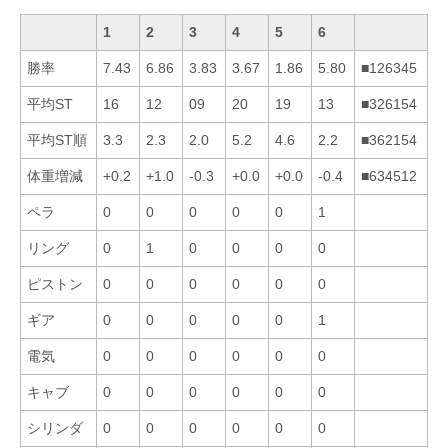
1
2
3
4
5
6
勝率
7.43
6.86
3.83
3.67
1.86
5.80
■126345
平均ST
16
12
09
20
19
13
■326154
平均ST順
3.3
2.3
2.0
5.2
4.6
2.2
■362154
体重増減
+0.2
+1.0
-0.3
+0.0
+0.0
-0.4
■634512
ペラ
0
0
0
0
0
1
リング
0
1
0
0
0
0
ピストン
0
0
0
0
0
0
ギア
0
0
0
0
0
1
電気
0
0
0
0
0
0
キャブ
0
0
0
0
0
0
シリンダ
0
0
0
0
0
0