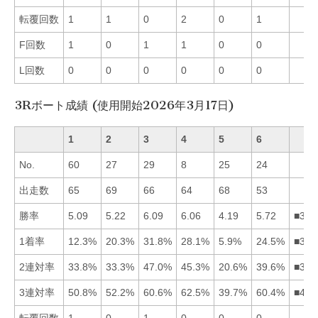
転覆回数
1
1
0
2
0
1
F回数
1
0
1
1
0
0
L回数
0
0
0
0
0
0
3Rボート成績 (使用開始2026年3月17日)
1
2
3
4
5
6
No.
60
27
29
8
25
24
出走数
65
69
66
64
68
53
勝率
5.09
5.22
6.09
6.06
4.19
5.72
■346
1着率
12.3%
20.3%
31.8%
28.1%
5.9%
24.5%
■346
2連対率
33.8%
33.3%
47.0%
45.3%
20.6%
39.6%
■346
3連対率
50.8%
52.2%
60.6%
62.5%
39.7%
60.4%
■436