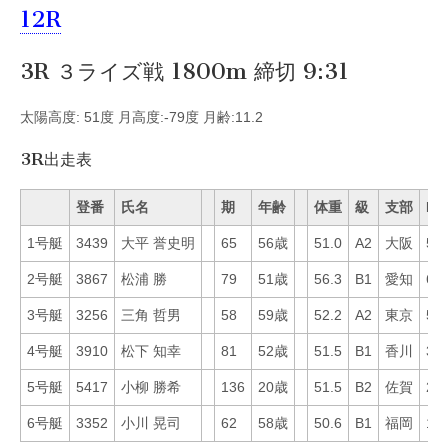
12R
3R ３ライズ戦 1800m 締切 9:31
太陽高度: 51度 月高度:-79度 月齢:11.2
3R出走表
登番
氏名
期
年齢
体重
級
支部
Mo
1号艇
3439
大平 誉史明
65
56歳
51.0
A2
大阪
55
2号艇
3867
松浦 勝
79
51歳
56.3
B1
愛知
6
3号艇
3256
三角 哲男
58
59歳
52.2
A2
東京
50
4号艇
3910
松下 知幸
81
52歳
51.5
B1
香川
36
5号艇
5417
小柳 勝希
136
20歳
51.5
B2
佐賀
21
6号艇
3352
小川 晃司
62
58歳
50.6
B1
福岡
11