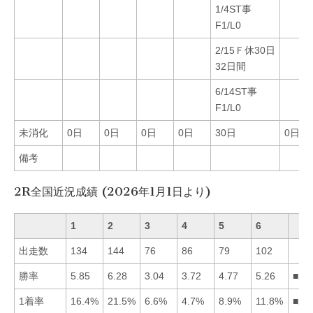
1/4ST事
F1/L0
2/15Ｆ休30日
32日間
6/14ST事
F1/L0
未消化
0日
0日
0日
0日
30日
0日
備考
2R全国近況成績 (2026年1月1日より)
1
2
3
4
5
6
出走数
134
144
76
86
79
102
勝率
5.85
6.28
3.04
3.72
4.77
5.26
■21
1着率
16.4%
21.5%
6.6%
4.7%
8.9%
11.8%
■21