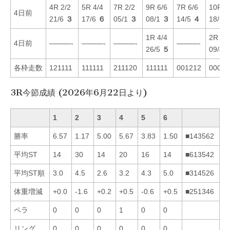
4R 2/2
5R 4/4
7R 2/2
9R 6/6
7R 6/6
10R 6
4日前
21/6
３
17/6
６
05/1
３
08/1
３
14/5
４
18/6
1R 4/4
2R 5/
4日前
———-
———-
———-
———-
26/5
５
09/4
各枠走数
121111
111111
211120
111111
001212
00001
3R今節成績 (2026年6月22日より)
1
2
3
4
5
6
勝率
6.57
1.17
5.00
5.67
3.83
1.50
■143562
平均ST
14
30
14
20
16
14
■613542
平均ST順
3.0
4.5
2.6
3.2
4.3
5.0
■314526
体重増減
+0.0
-1.6
+0.2
+0.5
-0.6
+0.5
■251346
ペラ
0
0
0
1
0
0
リング
0
0
0
0
0
0