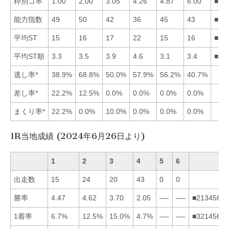
枠別コ率
1.00
2.00
3.05
4.26
4.87
6.00
■12
能力指数
49
50
42
36
45
43
■21
平均ST
15
16
17
22
15
16
■51
平均ST順
3.3
3.5
3.9
4.6
3.1
3.4
■51
逃し率*
38.9%
68.8%
50.0%
57.9%
56.2%
40.7%
差し率*
22.2%
12.5%
0.0%
0.0%
0.0%
0.0%
まくり率*
22.2%
0.0%
10.0%
0.0%
0.0%
0.0%
1R当地成績 (2024年6月26日より)
1
2
3
4
5
6
出走数
15
24
20
43
0
0
勝率
4.47
4.62
3.70
2.05
—-
—-
■213456
1着率
6.7%
12.5%
15.0%
4.7%
—-
—-
■321456