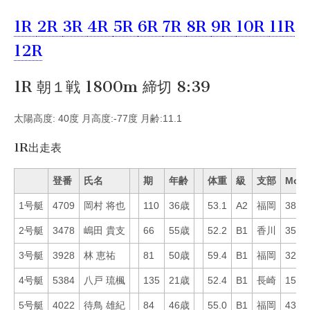
1R
2R
3R
4R
5R
6R
7R
8R
9R
10R
11R
12R
1R 朝１戦 1800m 締切 8:39
太陽高度: 40度 月高度:-77度 月齢:11.1
1R出走表
登番
氏名
期
年齢
体重
級
支部
Mo
1号艇
4709
岡村 将也
110
36歳
53.1
A2
福岡
38
2号艇
3478
嶋田 貴支
66
55歳
52.2
B1
香川
35
3号艇
3928
林 恵祐
81
50歳
59.4
B1
福岡
32
4号艇
5384
八戸 琉楓
135
21歳
52.4
B1
長崎
15
5号艇
4022
待鳥 雄紀
84
46歳
55.0
B1
福岡
43