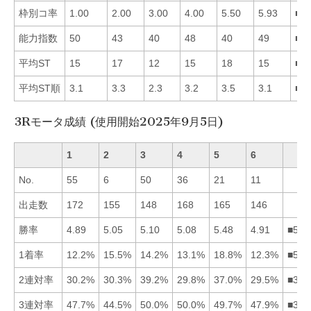
枠別コ率
1.00
2.00
3.00
4.00
5.50
5.93
■1
能力指数
50
43
40
48
40
49
■1
平均ST
15
17
12
15
18
15
■3
平均ST順
3.1
3.3
2.3
3.2
3.5
3.1
■3
3Rモータ成績 (使用開始2025年9月5日)
1
2
3
4
5
6
No.
55
6
50
36
21
11
出走数
172
155
148
168
165
146
勝率
4.89
5.05
5.10
5.08
5.48
4.91
■534
1着率
12.2%
15.5%
14.2%
13.1%
18.8%
12.3%
■523
2連対率
30.2%
30.3%
39.2%
29.8%
37.0%
29.5%
■352
3連対率
47.7%
44.5%
50.0%
50.0%
49.7%
47.9%
■345