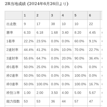
2R当地成績 (2024年6月26日より)
1
2
3
4
5
6
出走数
9
17
38
10
10
22
勝率
6.33
6.18
1.68
3.40
8.20
4.45
■5
1着率
22.2%
23.5%
0.0%
0.0%
60.0%
9.1%
■5
2連対率
44.4%
41.2%
0.0%
10.0%
70.0%
22.7%
■5
3連対率
55.6%
64.7%
0.0%
20.0%
90.0%
36.4%
■5
枠1着率
50.0%
25.0%
0.0%
0.0%
0.0%
0.0%
■1
枠2連率
50.0%
50.0%
0.0%
0.0%
100.0%
0.0%
■5
枠3連率
50.0%
100.0%
0.0%
0.0%
100.0%
16.7%
■2
枠別コ率
1.00
2.00
3.50
4.00
5.00
5.67
■1
能力指数
53
53
36
44
57
47
■5