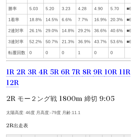
勝率
5.03
5.20
3.23
4.28
4.90
5.70
■621
1着率
18.8%
14.5%
6.6%
7.7%
16.9%
20.3%
■615
2連対率
26.1%
29.0%
14.8%
29.2%
36.6%
40.6%
■654
3連対率
52.2%
50.7%
21.3%
36.9%
43.7%
53.6%
■612
転覆回数
0
0
0
1
0
0
1R
2R
3R
4R
5R
6R
7R
8R
9R
10R
11R
12R
2R モー２ング戦 1800m 締切 9:05
太陽高度: 46度 月高度:-79度 月齢:11.1
2R出走表