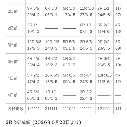
9R 5/5
6R 3/3
5R 3/3
11R 3/3
7R 1/1
11R 4
2日前
29/4
２
06/3
１
17/4
５
27/6
６
24/5
６
07/1
2R 1/1
6R 1/1
3R 2/2
4R 1/
2日前
———-
———-
10/1
２
07/4
２
11/4
６
13/2
12R 3/3
10R 2/2
5R 5/5
2R 6/5
9R 2/2
8R 3/
3日前
17/5
３
14/3
３
09/1
６
24/5
５
23/5
５
09/1
4R 4/5
4R 6/2
1R 2/2
4R 3/4
3R 6/
3日前
———-
25/4
４
19/2
３
02/1
２
26/5
５
19/5
9R 2/2
10R 5/3
5R 6/6
9R 4/4
10R 6/6
4R 5/
4日前
17/4
２
15/5
５
09/4
５
24/6
６
11/2
６
12/2
4R 6/6
1R 1/1
3R 2/2
4日前
———-
———-
———
05/1
１
05/1
１
22/4
３
各枠走数
121111
211111
111021
111111
121111
11111
2R今節成績 (2026年6月22日より)