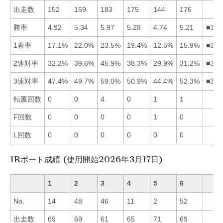
出走数
152
159
183
175
144
176
勝率
4.92
5.34
5.97
5.28
4.74
5.21
■324
1着率
17.1%
22.0%
23.5%
19.4%
12.5%
15.9%
■324
2連対率
32.2%
39.6%
45.9%
38.3%
29.9%
31.2%
■324
3連対率
47.4%
49.7%
59.0%
50.9%
44.4%
52.3%
■364
転覆回数
0
0
4
0
1
1
F回数
0
0
0
0
1
0
L回数
0
0
0
0
0
0
1Rボート成績 (使用開始2026年3月17日)
1
2
3
4
5
6
No.
14
48
46
11
2
52
出走数
69
69
61
65
71
69