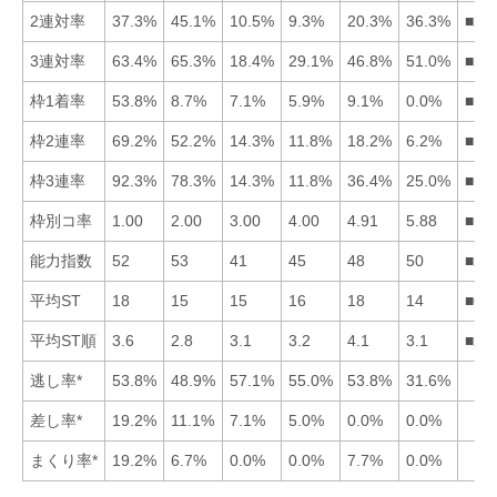
2連対率
37.3%
45.1%
10.5%
9.3%
20.3%
36.3%
■21
3連対率
63.4%
65.3%
18.4%
29.1%
46.8%
51.0%
■21
枠1着率
53.8%
8.7%
7.1%
5.9%
9.1%
0.0%
■15
枠2連率
69.2%
52.2%
14.3%
11.8%
18.2%
6.2%
■12
枠3連率
92.3%
78.3%
14.3%
11.8%
36.4%
25.0%
■12
枠別コ率
1.00
2.00
3.00
4.00
4.91
5.88
■12
能力指数
52
53
41
45
48
50
■21
平均ST
18
15
15
16
18
14
■63
平均ST順
3.6
2.8
3.1
3.2
4.1
3.1
■23
逃し率*
53.8%
48.9%
57.1%
55.0%
53.8%
31.6%
差し率*
19.2%
11.1%
7.1%
5.0%
0.0%
0.0%
まくり率*
19.2%
6.7%
0.0%
0.0%
7.7%
0.0%