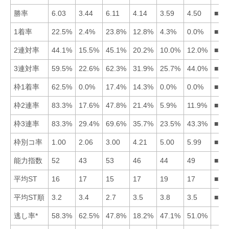
勝率
6.03
3.44
6.11
4.14
3.59
4.50
■31
1着率
22.5%
2.4%
23.8%
12.8%
4.3%
0.0%
■31
2連対率
44.1%
15.5%
45.1%
20.2%
10.0%
12.0%
■31
3連対率
59.5%
22.6%
62.3%
31.9%
25.7%
44.0%
■31
枠1着率
62.5%
0.0%
17.4%
14.3%
0.0%
0.0%
■13
枠2連率
83.3%
17.6%
47.8%
21.4%
5.9%
11.9%
■13
枠3連率
83.3%
29.4%
69.6%
35.7%
23.5%
43.3%
■13
枠別コ率
1.00
2.06
3.00
4.21
5.00
5.99
■12
能力指数
52
43
53
46
44
49
■31
平均ST
16
17
15
17
19
17
■31
平均ST順
3.2
3.4
2.7
3.5
3.8
3.5
■31
逃し率*
58.3%
62.5%
47.8%
18.2%
47.1%
51.0%