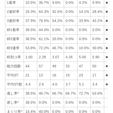
1着率
10.5%
36.7%
9.6%
0.0%
4.2%
9.9%
■21
2連対率
25.3%
64.3%
32.5%
0.0%
14.1%
28.4%
■23
3連対率
37.9%
76.5%
54.2%
0.0%
33.8%
43.2%
■23
枠1着率
38.5%
44.4%
0.0%
0.0%
0.0%
0.0%
■21
枠2連率
38.5%
61.1%
20.0%
0.0%
0.0%
0.0%
■21
枠3連率
53.8%
72.2%
46.7%
0.0%
10.0%
30.0%
■21
枠別コ率
1.00
2.28
3.07
4.26
5.00
5.90
■12
能力指数
44
57
49
33
47
50
■26
平均ST
21
13
18
19
23
17
■26
平均ST順
4.4
2.6
4.0
3.7
5.1
3.4
■26
逃し率*
38.5%
46.7%
66.7%
66.7%
72.7%
63.6%
差し率*
38.5%
0.0%
0.0%
0.0%
0.0%
0.0%
まくり率*
15.4%
40.0%
0.0%
0.0%
0.0%
0.0%