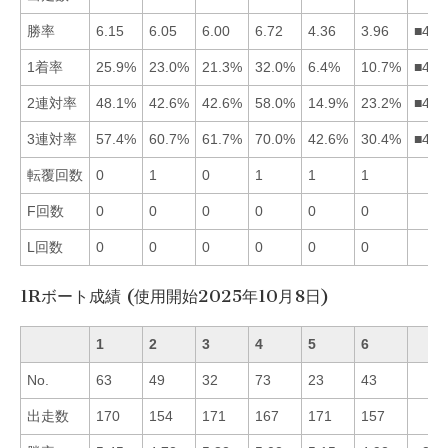
勝率
6.15
6.05
6.00
6.72
4.36
3.96
■412
1着率
25.9%
23.0%
21.3%
32.0%
6.4%
10.7%
■412
2連対率
48.1%
42.6%
42.6%
58.0%
14.9%
23.2%
■412
3連対率
57.4%
60.7%
61.7%
70.0%
42.6%
30.4%
■432
転覆回数
0
1
0
1
1
1
F回数
0
0
0
0
0
0
L回数
0
0
0
0
0
0
1Rボート成績 (使用開始2025年10月8日)
1
2
3
4
5
6
No.
63
49
32
73
23
43
出走数
170
154
171
167
171
157