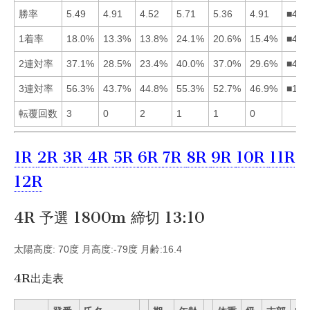
勝率
5.49
4.91
4.52
5.71
5.36
4.91
■415
1着率
18.0%
13.3%
13.8%
24.1%
20.6%
15.4%
■451
2連対率
37.1%
28.5%
23.4%
40.0%
37.0%
29.6%
■415
3連対率
56.3%
43.7%
44.8%
55.3%
52.7%
46.9%
■145
転覆回数
3
0
2
1
1
0
1R
2R
3R
4R
5R
6R
7R
8R
9R
10R
11R
12R
4R 予選 1800m 締切 13:10
太陽高度: 70度 月高度:-79度 月齢:16.4
4R出走表