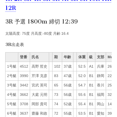
12R
3R 予選 1800m 締切 12:39
太陽高度: 75度 月高度:-80度 月齢:16.4
3R出走表
登番
氏名
期
年齢
体重
級
支部
Mo
1号艇
4512
高野 哲史
102
37歳
52.5
A1
兵庫
26
2号艇
3990
芹澤 克彦
83
47歳
52.0
B1
静岡
22
3号艇
3442
宮武 英司
65
56歳
54.7
B1
香川
25
4号艇
3662
大庭 元明
73
56歳
55.6
B1
福岡
32
5号艇
3708
岡部 貴司
74
52歳
55.4
B1
岡山
14
6号艇
3637
齋藤 和政
72
55歳
53.5
B1
愛知
39