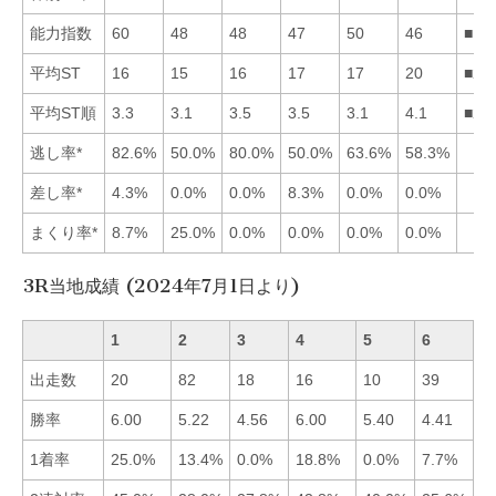
能力指数
60
48
48
47
50
46
■15
平均ST
16
15
16
17
17
20
■21
平均ST順
3.3
3.1
3.5
3.5
3.1
4.1
■25
逃し率*
82.6%
50.0%
80.0%
50.0%
63.6%
58.3%
差し率*
4.3%
0.0%
0.0%
8.3%
0.0%
0.0%
まくり率*
8.7%
25.0%
0.0%
0.0%
0.0%
0.0%
3R当地成績 (2024年7月1日より)
1
2
3
4
5
6
出走数
20
82
18
16
10
39
勝率
6.00
5.22
4.56
6.00
5.40
4.41
■
1着率
25.0%
13.4%
0.0%
18.8%
0.0%
7.7%
■