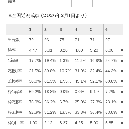
備考
1R全国近況成績 (2026年2月1日より)
1
2
3
4
5
6
出走数
79
93
75
71
71
97
勝率
4.47
5.91
3.28
4.80
5.28
6.00
■62
1着率
17.7%
19.4%
1.3%
11.3%
16.9%
24.7%
■62
2連対率
21.5%
39.8%
10.7%
31.0%
32.4%
44.3%
■62
3連対率
38.0%
61.3%
17.3%
45.1%
52.1%
60.8%
■26
枠1着率
69.2%
18.8%
0.0%
0.0%
9.1%
7.7%
■12
枠2連率
76.9%
56.2%
6.7%
25.0%
27.3%
23.1%
■12
枠3連率
92.3%
81.2%
13.3%
33.3%
36.4%
53.8%
■12
枠別コ率
1.00
2.12
3.27
4.25
5.00
5.85
■12