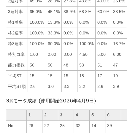
2連対率
45.0%
28.0%
27.8%
43.8%
40.0%
25.6%
■
3連対率
65.0%
45.1%
38.9%
68.8%
60.0%
38.5%
■
枠1着率
100.0%
13.3%
0.0%
0.0%
0.0%
0.0%
■
枠2連率
100.0%
33.3%
0.0%
0.0%
0.0%
0.0%
■
枠3連率
100.0%
60.0%
0.0%
100.0%
0.0%
16.7%
■
枠別コ率
1.00
2.00
3.00
4.50
5.00
6.00
■
能力指数
50
50
48
53
51
47
■
平均ST
15
15
15
18
17
19
■
平均ST順
2.6
3.0
3.3
3.2
2.6
3.9
■
3Rモータ成績 (使用開始2026年4月9日)
1
2
3
4
5
6
No.
26
22
25
32
14
39