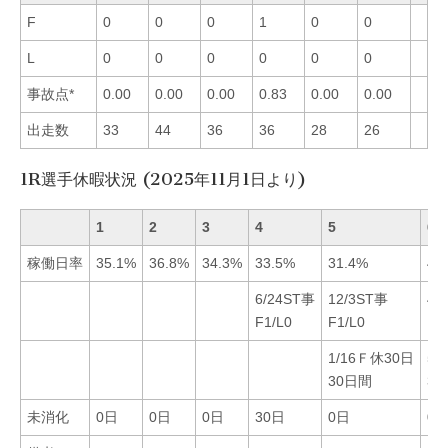
F
0
0
0
1
0
0
L
0
0
0
0
0
0
事故点*
0.00
0.00
0.00
0.83
0.00
0.00
出走数
33
44
36
36
28
26
1R選手休暇状況 (2025年11月1日より)
1
2
3
4
5
6
稼働日率
35.1%
36.8%
34.3%
33.5%
31.4%
40
6/24ST事
12/3ST事
4/
F1/L0
F1/L0
F1
1/16Ｆ休30日
5/
30日間
3
未消化
0日
0日
0日
30日
0日
0