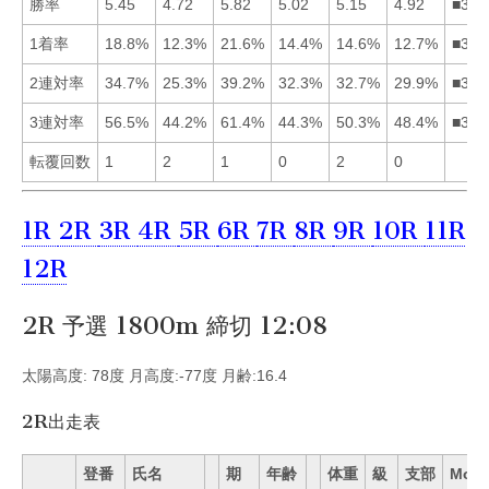
勝率
5.45
4.72
5.82
5.02
5.15
4.92
■315
1着率
18.8%
12.3%
21.6%
14.4%
14.6%
12.7%
■315
2連対率
34.7%
25.3%
39.2%
32.3%
32.7%
29.9%
■315
3連対率
56.5%
44.2%
61.4%
44.3%
50.3%
48.4%
■315
転覆回数
1
2
1
0
2
0
1R
2R
3R
4R
5R
6R
7R
8R
9R
10R
11R
12R
2R 予選 1800m 締切 12:08
太陽高度: 78度 月高度:-77度 月齢:16.4
2R出走表
登番
氏名
期
年齢
体重
級
支部
Mo