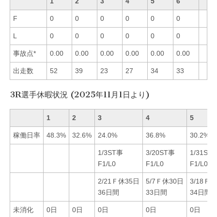
1
2
3
4
5
6
F
0
0
0
0
0
0
L
0
0
0
0
0
0
事故点*
0.00
0.00
0.00
0.00
0.00
0.00
出走数
52
39
23
27
34
33
3R選手休暇状況 (2025年11月1日より)
1
2
3
4
5
稼働日率
48.3%
32.6%
24.0%
36.8%
30.2%
1/3ST事
3/20ST事
1/31ST
F1/L0
F1/L0
F1/L0
2/21Ｆ休35日
5/7Ｆ休30日
3/18Ｆ
36日間
33日間
34日間
未消化
0日
0日
0日
0日
0日