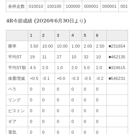
各枠走数
010010
100100
100000
000001
000001
00101
4R今節成績 (2026年6月30日より)
1
2
3
4
5
6
勝率
3.50
10.00
10.00
1.00
2.00
2.50
■231654
平均ST
19
11
27
10
32
10
■462135
平均ST順
4.5
2.0
1.0
2.0
5.0
2.0
■324615
体重増減
+0.5
-0.1
+0.0
-0.3
-0.5
-0.2
■546231
ペラ
0
0
0
0
0
0
リング
0
0
0
0
0
0
ピストン
0
0
0
0
0
0
ギア
0
0
0
0
0
0
電気
0
0
0
0
0
0