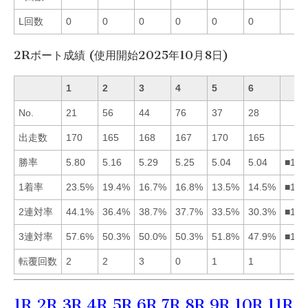
L回数
0
0
0
0
0
0
2Rボート成績 (使用開始2025年10月8日)
1
2
3
4
5
6
No.
21
56
44
76
37
28
出走数
170
165
168
167
170
165
勝率
5.80
5.16
5.29
5.25
5.04
5.04
■134
1着率
23.5%
19.4%
16.7%
16.8%
13.5%
14.5%
■124
2連対率
44.1%
36.4%
38.7%
37.7%
33.5%
30.3%
■134
3連対率
57.6%
50.3%
50.0%
50.3%
51.8%
47.9%
■152
転覆回数
2
2
3
0
1
1
1R
2R
3R
4R
5R
6R
7R
8R
9R
10R
11R