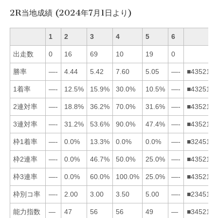
2R当地成績 (2024年7月1日より)
1
2
3
4
5
6
出走数
0
16
69
10
19
0
勝率
—-
4.44
5.42
7.60
5.05
—-
■435216
1着率
—-
12.5%
15.9%
30.0%
10.5%
—-
■432516
2連対率
—-
18.8%
36.2%
70.0%
31.6%
—-
■435216
3連対率
—-
31.2%
53.6%
90.0%
47.4%
—-
■435216
枠1着率
—-
0.0%
13.3%
0.0%
0.0%
—-
■324516
枠2連率
—-
0.0%
46.7%
50.0%
25.0%
—-
■435216
枠3連率
—-
0.0%
60.0%
100.0%
25.0%
—-
■435216
枠別コ率
—-
2.00
3.00
3.50
5.00
—-
■234516
能力指数
—
47
56
56
49
—
■345216