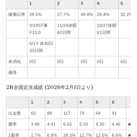
1
2
3
4
5
稼働日率
28.5%
27.7%
48.8%
26.4%
32.2%
3/18ST事
11/24休暇
10/27休暇
F1/L0
62日間
61日間
5/1Ｆ休30日
33日間
未消化
0日
0日
0日
0日
0日
備考
2R全国近況成績 (2026年2月1日より)
1
2
3
4
5
6
出走数
60
88
117
79
64
91
勝率
3.48
4.41
6.55
5.20
4.30
4.45
■34
1着率
1.7%
6.8%
39.3%
12.7%
12.5%
6.6%
■34