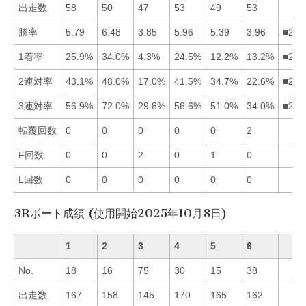
出走数
58
50
47
53
49
53
勝率
5.79
6.48
3.85
5.96
5.39
3.96
■241
1着率
25.9%
34.0%
4.3%
24.5%
12.2%
13.2%
■214
2連対率
43.1%
48.0%
17.0%
41.5%
34.7%
22.6%
■214
3連対率
56.9%
72.0%
29.8%
56.6%
51.0%
34.0%
■214
転覆回数
0
0
0
0
0
2
F回数
0
0
2
0
1
0
L回数
0
0
0
0
0
0
3Rボート成績 (使用開始2025年10月8日)
1
2
3
4
5
6
No.
18
16
75
30
15
38
出走数
167
158
145
170
165
162