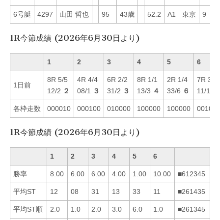
6号艇
4297
山田 哲也
95
43歳
52.2
A1
東京
9
1R今節成績 (2026年6月30日より)
1
2
3
4
5
6
8R 5/5
4R 4/4
6R 2/2
8R 1/1
2R 1/4
7R 3/3
1日前
12/2
２
08/1
３
31/2
３
13/3
４
33/6
６
11/1
１
各枠走数
000010
000100
010000
100000
100000
00100
1R今節成績 (2026年6月30日より)
1
2
3
4
5
6
勝率
8.00
6.00
6.00
4.00
1.00
10.00
■612345
平均ST
12
08
31
13
33
11
■261435
平均ST順
2.0
1.0
2.0
3.0
6.0
1.0
■261345