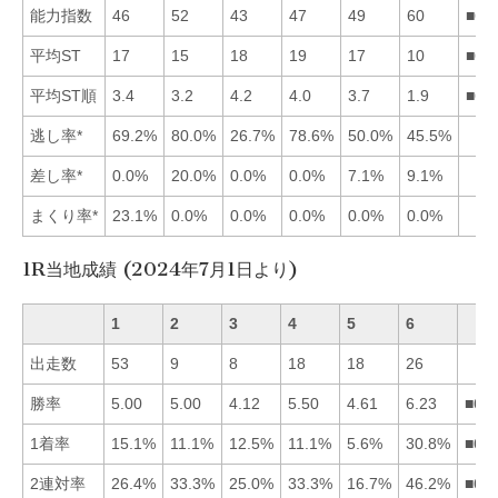
能力指数
46
52
43
47
49
60
■62
平均ST
17
15
18
19
17
10
■62
平均ST順
3.4
3.2
4.2
4.0
3.7
1.9
■62
逃し率*
69.2%
80.0%
26.7%
78.6%
50.0%
45.5%
差し率*
0.0%
20.0%
0.0%
0.0%
7.1%
9.1%
まくり率*
23.1%
0.0%
0.0%
0.0%
0.0%
0.0%
1R当地成績 (2024年7月1日より)
1
2
3
4
5
6
出走数
53
9
8
18
18
26
勝率
5.00
5.00
4.12
5.50
4.61
6.23
■64
1着率
15.1%
11.1%
12.5%
11.1%
5.6%
30.8%
■61
2連対率
26.4%
33.3%
25.0%
33.3%
16.7%
46.2%
■62