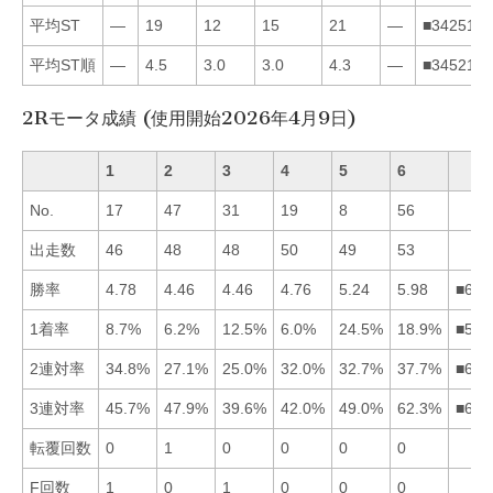
平均ST
—
19
12
15
21
—
■342516
平均ST順
—
4.5
3.0
3.0
4.3
—
■345216
2Rモータ成績 (使用開始2026年4月9日)
1
2
3
4
5
6
No.
17
47
31
19
8
56
出走数
46
48
48
50
49
53
勝率
4.78
4.46
4.46
4.76
5.24
5.98
■651
1着率
8.7%
6.2%
12.5%
6.0%
24.5%
18.9%
■563
2連対率
34.8%
27.1%
25.0%
32.0%
32.7%
37.7%
■615
3連対率
45.7%
47.9%
39.6%
42.0%
49.0%
62.3%
■652
転覆回数
0
1
0
0
0
0
F回数
1
0
1
0
0
0