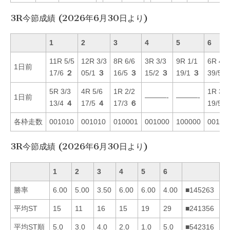
3R今節成績 (2026年6月30日より)
1
2
3
4
5
6
11R 5/5
12R 3/3
8R 6/6
3R 3/3
9R 1/1
6R 4/6
1日前
17/6
２
05/1
３
16/5
３
15/2
３
19/1
３
39/5
5R 3/3
4R 5/6
1R 2/2
1R 3/3
1日前
———-
———-
13/4
４
17/5
４
17/3
６
19/5
各枠走数
001010
001010
010001
001000
100000
00110
3R今節成績 (2026年6月30日より)
1
2
3
4
5
6
勝率
6.00
5.00
3.50
6.00
6.00
4.00
■145263
平均ST
15
11
16
15
19
29
■241356
平均ST順
5.0
3.0
4.0
2.0
1.0
5.0
■542316