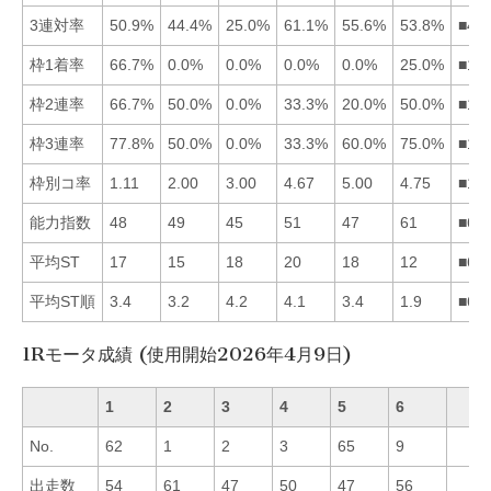
3連対率
50.9%
44.4%
25.0%
61.1%
55.6%
53.8%
■45
枠1着率
66.7%
0.0%
0.0%
0.0%
0.0%
25.0%
■16
枠2連率
66.7%
50.0%
0.0%
33.3%
20.0%
50.0%
■12
枠3連率
77.8%
50.0%
0.0%
33.3%
60.0%
75.0%
■16
枠別コ率
1.11
2.00
3.00
4.67
5.00
4.75
■12
能力指数
48
49
45
51
47
61
■64
平均ST
17
15
18
20
18
12
■62
平均ST順
3.4
3.2
4.2
4.1
3.4
1.9
■62
1Rモータ成績 (使用開始2026年4月9日)
1
2
3
4
5
6
No.
62
1
2
3
65
9
出走数
54
61
47
50
47
56