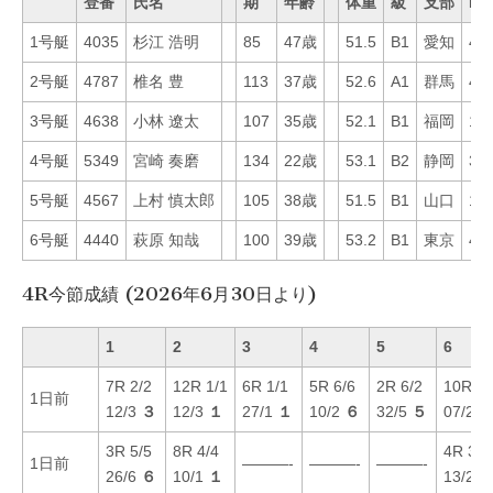
登番
氏名
期
年齢
体重
級
支部
Mo
1号艇
4035
杉江 浩明
85
47歳
51.5
B1
愛知
40
2号艇
4787
椎名 豊
113
37歳
52.6
A1
群馬
46
3号艇
4638
小林 遼太
107
35歳
52.1
B1
福岡
13
4号艇
5349
宮崎 奏磨
134
22歳
53.1
B2
静岡
36
5号艇
4567
上村 慎太郎
105
38歳
51.5
B1
山口
10
6号艇
4440
萩原 知哉
100
39歳
53.2
B1
東京
44
4R今節成績 (2026年6月30日より)
1
2
3
4
5
6
7R 2/2
12R 1/1
6R 1/1
5R 6/6
2R 6/2
10R 5/
1日前
12/3
３
12/3
１
27/1
１
10/2
６
32/5
５
07/2
3R 5/5
8R 4/4
4R 3/3
1日前
———-
———-
———-
26/6
６
10/1
１
13/2