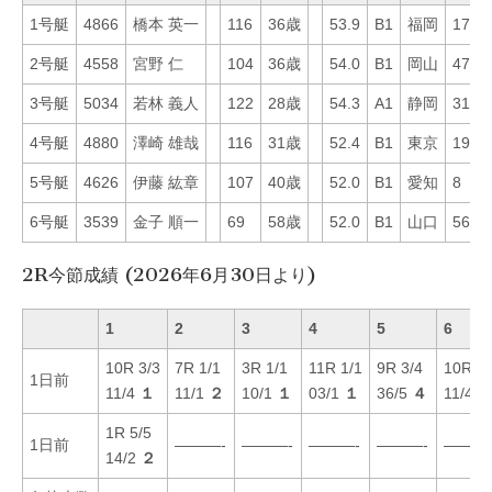
1号艇
4866
橋本 英一
116
36歳
53.9
B1
福岡
17
2号艇
4558
宮野 仁
104
36歳
54.0
B1
岡山
47
3号艇
5034
若林 義人
122
28歳
54.3
A1
静岡
31
4号艇
4880
澤崎 雄哉
116
31歳
52.4
B1
東京
19
5号艇
4626
伊藤 紘章
107
40歳
52.0
B1
愛知
8
6号艇
3539
金子 順一
69
58歳
52.0
B1
山口
56
2R今節成績 (2026年6月30日より)
1
2
3
4
5
6
10R 3/3
7R 1/1
3R 1/1
11R 1/1
9R 3/4
10R 2/
1日前
11/4
１
11/1
２
10/1
１
03/1
１
36/5
４
11/4
1R 5/5
1日前
———-
———-
———-
———-
———
14/2
２