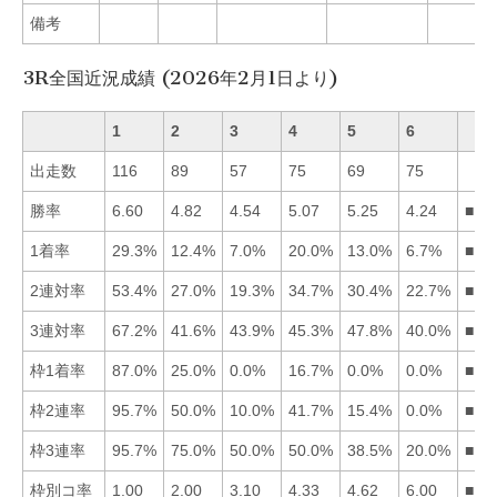
備考
3R全国近況成績 (2026年2月1日より)
1
2
3
4
5
6
出走数
116
89
57
75
69
75
勝率
6.60
4.82
4.54
5.07
5.25
4.24
■15
1着率
29.3%
12.4%
7.0%
20.0%
13.0%
6.7%
■14
2連対率
53.4%
27.0%
19.3%
34.7%
30.4%
22.7%
■14
3連対率
67.2%
41.6%
43.9%
45.3%
47.8%
40.0%
■15
枠1着率
87.0%
25.0%
0.0%
16.7%
0.0%
0.0%
■12
枠2連率
95.7%
50.0%
10.0%
41.7%
15.4%
0.0%
■12
枠3連率
95.7%
75.0%
50.0%
50.0%
38.5%
20.0%
■12
枠別コ率
1.00
2.00
3.10
4.33
4.62
6.00
■12