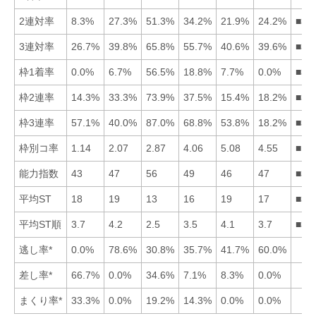
2連対率
8.3%
27.3%
51.3%
34.2%
21.9%
24.2%
■34
3連対率
26.7%
39.8%
65.8%
55.7%
40.6%
39.6%
■34
枠1着率
0.0%
6.7%
56.5%
18.8%
7.7%
0.0%
■34
枠2連率
14.3%
33.3%
73.9%
37.5%
15.4%
18.2%
■34
枠3連率
57.1%
40.0%
87.0%
68.8%
53.8%
18.2%
■34
枠別コ率
1.14
2.07
2.87
4.06
5.08
4.55
■12
能力指数
43
47
56
49
46
47
■34
平均ST
18
19
13
16
19
17
■34
平均ST順
3.7
4.2
2.5
3.5
4.1
3.7
■34
逃し率*
0.0%
78.6%
30.8%
35.7%
41.7%
60.0%
差し率*
66.7%
0.0%
34.6%
7.1%
8.3%
0.0%
まくり率*
33.3%
0.0%
19.2%
14.3%
0.0%
0.0%