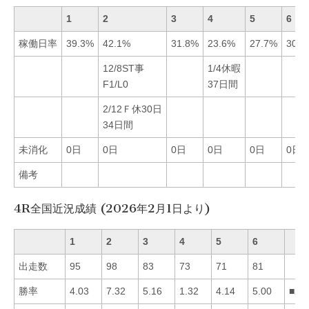
1
2
3
4
5
6
稼働日率
39.3%
42.1%
31.8%
23.6%
27.7%
30.2
12/8ST事
1/4休暇
F1/L0
37日間
2/12Ｆ休30日
34日間
未消化
0日
0日
0日
0日
0日
0日
備考
4R全国近況成績 (2026年2月1日より)
1
2
3
4
5
6
出走数
95
98
83
73
71
81
勝率
4.03
7.32
5.16
1.32
4.14
5.00
■23