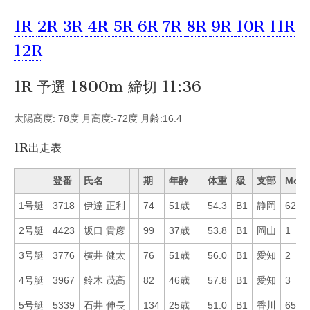
1R
2R
3R
4R
5R
6R
7R
8R
9R
10R
11R
12R
1R 予選 1800m 締切 11:36
太陽高度: 78度 月高度:-72度 月齢:16.4
1R出走表
登番
氏名
期
年齢
体重
級
支部
Mo
1号艇
3718
伊達 正利
74
51歳
54.3
B1
静岡
62
2号艇
4423
坂口 貴彦
99
37歳
53.8
B1
岡山
1
3号艇
3776
横井 健太
76
51歳
56.0
B1
愛知
2
4号艇
3967
鈴木 茂高
82
46歳
57.8
B1
愛知
3
5号艇
5339
石井 伸長
134
25歳
51.0
B1
香川
65