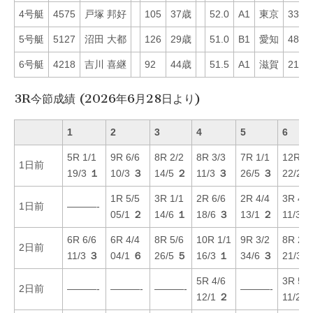
4号艇
4575
戸塚 邦好
105
37歳
52.0
A1
東京
33
5号艇
5127
沼田 大都
126
29歳
51.0
B1
愛知
48
6号艇
4218
吉川 喜継
92
44歳
51.5
A1
滋賀
21
3R今節成績 (2026年6月28日より)
1
2
3
4
5
6
5R 1/1
9R 6/6
8R 2/2
8R 3/3
7R 1/1
12R 1/
1日前
19/3
１
10/3
３
14/5
２
11/3
３
26/5
３
22/2
1R 5/5
3R 1/1
2R 6/6
2R 4/4
3R 4/4
1日前
———-
05/1
２
14/6
１
18/6
３
13/1
２
11/3
6R 6/6
6R 4/4
8R 5/6
10R 1/1
9R 3/2
8R 2/2
2日前
11/3
３
04/1
６
26/5
５
16/3
１
34/6
３
21/3
5R 4/6
3R 5/5
2日前
———-
———-
———-
———-
12/1
２
11/2