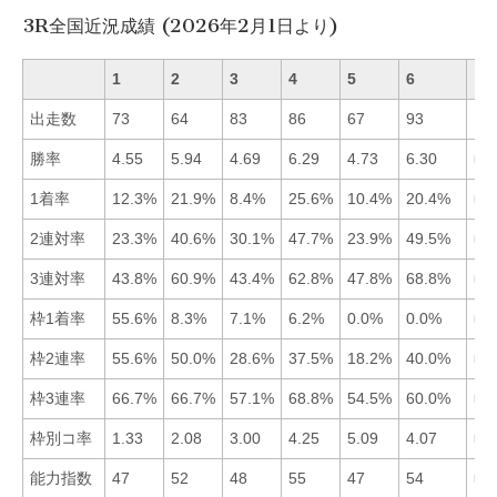
3R全国近況成績 (2026年2月1日より)
1
2
3
4
5
6
出走数
73
64
83
86
67
93
勝率
4.55
5.94
4.69
6.29
4.73
6.30
■6
1着率
12.3%
21.9%
8.4%
25.6%
10.4%
20.4%
■4
2連対率
23.3%
40.6%
30.1%
47.7%
23.9%
49.5%
■6
3連対率
43.8%
60.9%
43.4%
62.8%
47.8%
68.8%
■6
枠1着率
55.6%
8.3%
7.1%
6.2%
0.0%
0.0%
■1
枠2連率
55.6%
50.0%
28.6%
37.5%
18.2%
40.0%
■1
枠3連率
66.7%
66.7%
57.1%
68.8%
54.5%
60.0%
■4
枠別コ率
1.33
2.08
3.00
4.25
5.09
4.07
■1
能力指数
47
52
48
55
47
54
■4