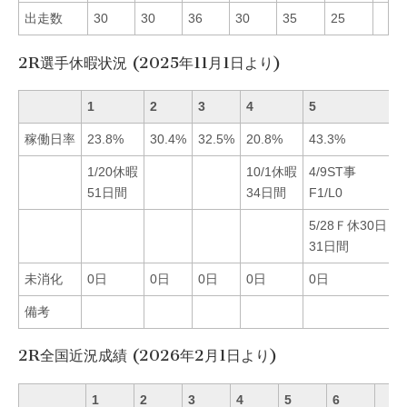
出走数
30
30
36
30
35
25
2R選手休暇状況 (2025年11月1日より)
1
2
3
4
5
6
稼働日率
23.8%
30.4%
32.5%
20.8%
43.3%
2
1/20休暇
10/1休暇
4/9ST事
51日間
34日間
F1/L0
5/28Ｆ休30日
31日間
未消化
0日
0日
0日
0日
0日
備考
2R全国近況成績 (2026年2月1日より)
1
2
3
4
5
6