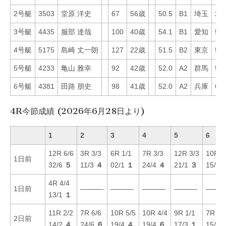
2号艇
3503
堂原 洋史
67
56歳
50.5
B1
埼玉
29
3号艇
4435
服部 達哉
100
40歳
54.1
B1
愛知
58
4号艇
5175
島崎 丈一朗
127
22歳
51.5
B2
東京
59
5号艇
4233
亀山 雅幸
92
42歳
52.0
A2
群馬
57
6号艇
4381
田路 朋史
98
41歳
52.0
A2
兵庫
65
4R今節成績 (2026年6月28日より)
1
2
3
4
5
6
12R 6/6
3R 3/3
6R 1/1
7R 3/3
12R 3/3
10R 1
1日前
32/6
５
11/3
４
02/1
１
24/4
４
21/1
３
15/1
4R 4/4
1日前
———-
———-
———-
———-
———
13/1
１
11R 2/2
7R 6/6
10R 5/5
10R 4/4
9R 1/1
7R 5/
2日前
14/2
４
24/6
６
19/4
４
19/4
６
17/3
１
15/1