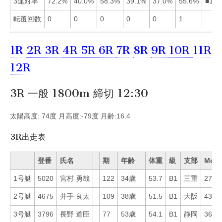
3連対率
72.2%
40.0%
58.3%
39.1%
37.0%
55.6%
■136
転覆回数
0
0
0
0
0
1
1R
2R
3R
4R
5R
6R
7R
8R
9R
10R
11R
12R
3R 一般 1800m 締切 12:30
太陽高度: 74度 月高度:-79度 月齢:16.4
3R出走表
登番
氏名
期
年齢
体重
級
支部
Mo
1号艇
5020
宮村 勇哉
122
34歳
53.7
B1
三重
27
2号艇
4675
井手 良太
109
38歳
51.5
B1
大阪
43
3号艇
3796
長野 道臣
77
53歳
54.1
B1
静岡
36