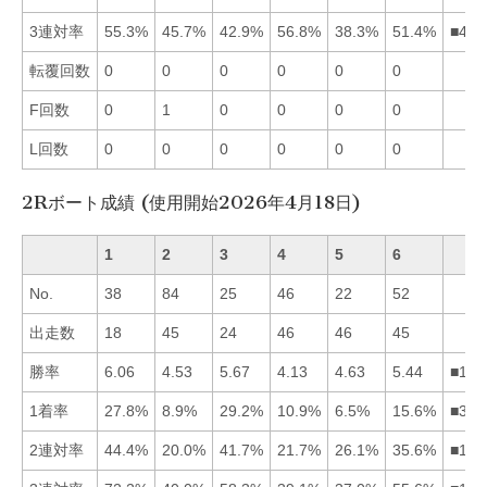
3連対率
55.3%
45.7%
42.9%
56.8%
38.3%
51.4%
■416
転覆回数
0
0
0
0
0
0
F回数
0
1
0
0
0
0
L回数
0
0
0
0
0
0
2Rボート成績 (使用開始2026年4月18日)
1
2
3
4
5
6
No.
38
84
25
46
22
52
出走数
18
45
24
46
46
45
勝率
6.06
4.53
5.67
4.13
4.63
5.44
■136
1着率
27.8%
8.9%
29.2%
10.9%
6.5%
15.6%
■316
2連対率
44.4%
20.0%
41.7%
21.7%
26.1%
35.6%
■136