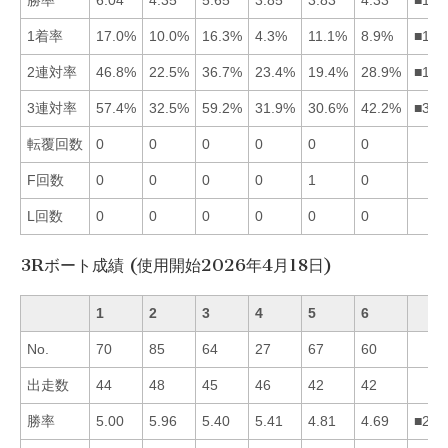
勝率
6.04
4.35
5.65
3.85
3.83
4.33
■132
1着率
17.0%
10.0%
16.3%
4.3%
11.1%
8.9%
■135
2連対率
46.8%
22.5%
36.7%
23.4%
19.4%
28.9%
■136
3連対率
57.4%
32.5%
59.2%
31.9%
30.6%
42.2%
■316
転覆回数
0
0
0
0
0
0
F回数
0
0
0
0
1
0
L回数
0
0
0
0
0
0
3Rボート成績 (使用開始2026年4月18日)
1
2
3
4
5
6
No.
70
85
64
27
67
60
出走数
44
48
45
46
42
42
勝率
5.00
5.96
5.40
5.41
4.81
4.69
■243