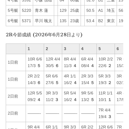
4号艇
3392
小森 信雄
64
60歳
52.0
B1
三重
23
5号艇
5220
青木 蓮
129
25歳
50.5
A1
埼玉
56
6号艇
5371
早川 颯太
135
23歳
53.4
B2
東京
19
2R今節成績 (2026年6月28日より)
1
2
3
4
5
6
10R 6/6
12R 4/4
8R 4/4
6R 4/4
10R 2/2
7R 6/6
1日前
17/3
５
30/5
６
11/3
４
08/4
４
22/6
２
15/3
2R 2/2
5R 6/6
4R 1/1
2R 3/3
5R 3/3
3R 5/6
1日前
14/3
６
27/6
５
16/2
４
15/4
５
19/3
２
02/1
12R 5/5
3R 3/3
5R 5/4
9R 5/6
11R 1/1
4R 4/4
2日前
09/2
４
11/2
３
16/2
４
13/2
５
10/1
１
17/5
7R 4/4
2日前
———-
———-
———-
———-
———
19/4
３
9R 4/4
6R 1/1
9R 3/3
6R 2/2
12R 6/6
7R 5/6