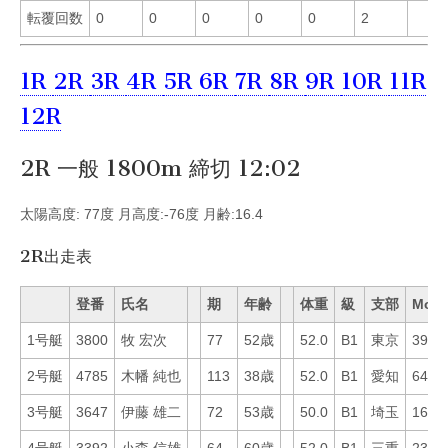
転覆回数
0
0
0
0
0
2
1R
2R
3R
4R
5R
6R
7R
8R
9R
10R
11R
12R
2R 一般 1800m 締切 12:02
太陽高度: 77度 月高度:-76度 月齢:16.4
2R出走表
登番
氏名
期
年齢
体重
級
支部
Mo
1号艇
3800
牧 宏次
77
52歳
52.0
B1
東京
39
2号艇
4785
木幡 純也
113
38歳
52.0
B1
愛知
64
3号艇
3647
伊藤 雄二
72
53歳
50.0
B1
埼玉
16