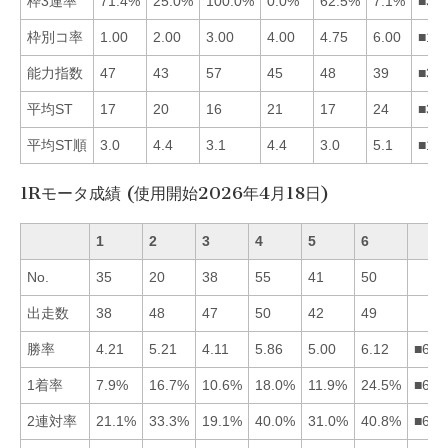
枠3連率
71.4%
25.0%
100.0%
0.0%
62.5%
7.1%
■31
枠別コ率
1.00
2.00
3.00
4.00
4.75
6.00
■12
能力指数
47
43
57
45
48
39
■35
平均ST
17
20
16
21
17
24
■31
平均ST順
3.0
4.4
3.1
4.4
3.0
5.1
■15
1Rモータ成績 (使用開始2026年4月18日)
1
2
3
4
5
6
No.
35
20
38
55
41
50
出走数
38
48
47
50
42
49
勝率
4.21
5.21
4.11
5.86
5.00
6.12
■642
1着率
7.9%
16.7%
10.6%
18.0%
11.9%
24.5%
■642
2連対率
21.1%
33.3%
19.1%
40.0%
31.0%
40.8%
■642