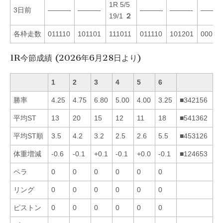
1R 5/5
3日前
———-
———-
———-
———-
———
19/1
２
各枠走数
011110
101101
111011
011110
101201
00012
1R今節成績 (2026年6月28日より)
1
2
3
4
5
6
勝率
4.25
4.75
6.80
5.00
4.00
3.25
■342156
平均ST
13
20
15
12
11
18
■541362
平均ST順
3.5
4.2
3.2
2.5
2.6
5.5
■453126
体重増減
-0.6
-0.1
+0.1
-0.1
+0.0
-0.1
■124653
ペラ
0
0
0
0
0
0
リング
0
0
0
0
0
0
ピストン
0
0
0
0
0
0