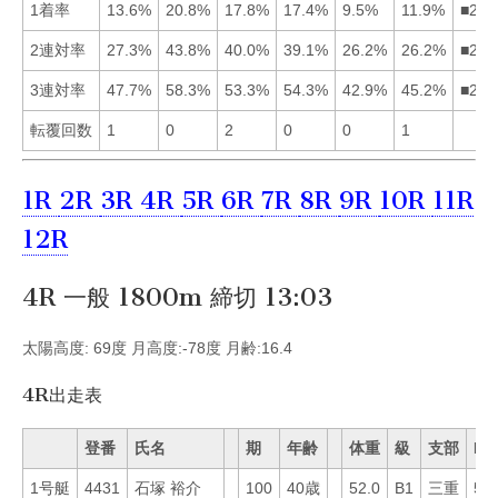
1着率
13.6%
20.8%
17.8%
17.4%
9.5%
11.9%
■234
2連対率
27.3%
43.8%
40.0%
39.1%
26.2%
26.2%
■234
3連対率
47.7%
58.3%
53.3%
54.3%
42.9%
45.2%
■243
転覆回数
1
0
2
0
0
1
1R
2R
3R
4R
5R
6R
7R
8R
9R
10R
11R
12R
4R 一般 1800m 締切 13:03
太陽高度: 69度 月高度:-78度 月齢:16.4
4R出走表
登番
氏名
期
年齢
体重
級
支部
Mo
1号艇
4431
石塚 裕介
100
40歳
52.0
B1
三重
51