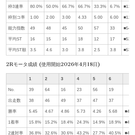
枠3連率
80.0%
50.0%
66.7%
66.7%
33.3%
6.7%
■134
枠別コ率
1.00
2.00
3.00
4.33
5.00
6.00
■123
能力指数
49
48
45
50
57
33
■541
平均ST
16
15
16
18
12
17
■521
平均ST順
3.5
4.6
3.0
3.8
2.5
3.8
■531
2Rモータ成績 (使用開始2026年4月18日)
1
2
3
4
5
6
No.
39
64
16
23
56
19
出走数
38
46
49
37
47
37
勝率
5.45
4.67
4.86
5.73
4.26
5.68
■461
1着率
15.8%
15.2%
18.4%
24.3%
14.9%
18.9%
■463
2連対率
36.8%
32.6%
30.6%
43.2%
27.7%
40.5%
■461