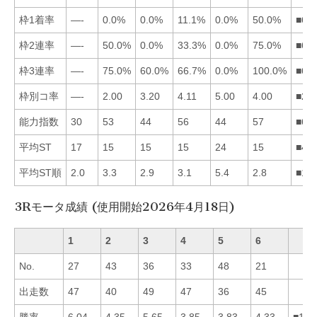
枠1着率
—-
0.0%
0.0%
11.1%
0.0%
50.0%
■64
枠2連率
—-
50.0%
0.0%
33.3%
0.0%
75.0%
■62
枠3連率
—-
75.0%
60.0%
66.7%
0.0%
100.0%
■62
枠別コ率
—-
2.00
3.20
4.11
5.00
4.00
■23
能力指数
30
53
44
56
44
57
■64
平均ST
17
15
15
15
24
15
■42
平均ST順
2.0
3.3
2.9
3.1
5.4
2.8
■16
3Rモータ成績 (使用開始2026年4月18日)
1
2
3
4
5
6
No.
27
43
36
33
48
21
出走数
47
40
49
47
36
45