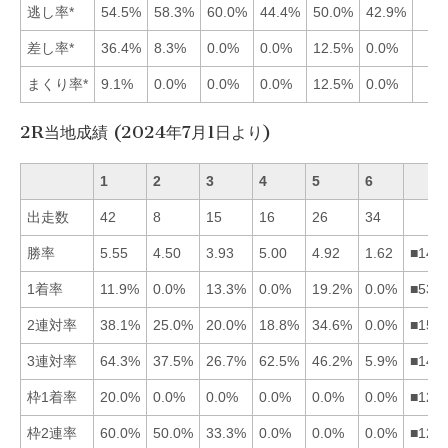
逃し率*
54.5%
58.3%
60.0%
44.4%
50.0%
42.9%
差し率*
36.4%
8.3%
0.0%
0.0%
12.5%
0.0%
まくり率*
9.1%
0.0%
0.0%
0.0%
12.5%
0.0%
2R当地成績 (2024年7月1日より)
1
2
3
4
5
6
出走数
42
8
15
16
26
34
勝率
5.55
4.50
3.93
5.00
4.92
1.62
■145
1着率
11.9%
0.0%
13.3%
0.0%
19.2%
0.0%
■531
2連対率
38.1%
25.0%
20.0%
18.8%
34.6%
0.0%
■152
3連対率
64.3%
37.5%
26.7%
62.5%
46.2%
5.9%
■145
枠1着率
20.0%
0.0%
0.0%
0.0%
0.0%
0.0%
■123
枠2連率
60.0%
50.0%
33.3%
0.0%
0.0%
0.0%
■123