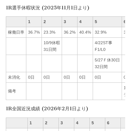
1R選手休暇状況 (2025年11月1日より)
1
2
3
4
5
6
稼働日率
36.7%
23.3%
36.2%
40.4%
32.9%
34.
10/9休暇
4/22ST事
31日間
F1/L0
5/27Ｆ休30日
32日間
未消化
0日
0日
0日
0日
0日
0日
11/
備考
デ
1R全国近況成績 (2026年2月1日より)
1
2
3
4
5
6