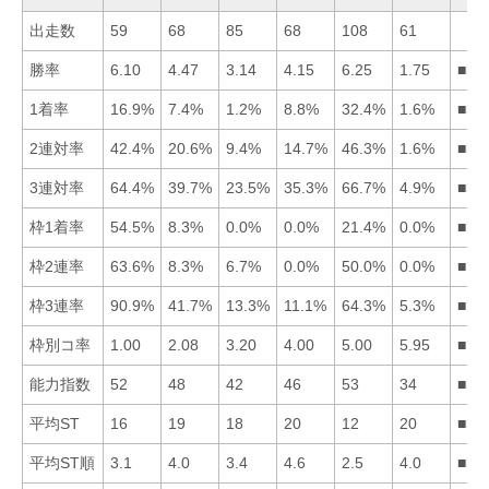
出走数
59
68
85
68
108
61
勝率
6.10
4.47
3.14
4.15
6.25
1.75
■51
1着率
16.9%
7.4%
1.2%
8.8%
32.4%
1.6%
■51
2連対率
42.4%
20.6%
9.4%
14.7%
46.3%
1.6%
■51
3連対率
64.4%
39.7%
23.5%
35.3%
66.7%
4.9%
■51
枠1着率
54.5%
8.3%
0.0%
0.0%
21.4%
0.0%
■15
枠2連率
63.6%
8.3%
6.7%
0.0%
50.0%
0.0%
■15
枠3連率
90.9%
41.7%
13.3%
11.1%
64.3%
5.3%
■15
枠別コ率
1.00
2.08
3.20
4.00
5.00
5.95
■12
能力指数
52
48
42
46
53
34
■51
平均ST
16
19
18
20
12
20
■51
平均ST順
3.1
4.0
3.4
4.6
2.5
4.0
■51