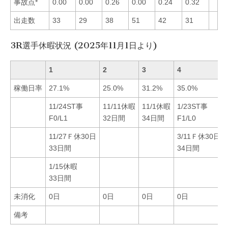
事故点*
0.00
0.00
0.26
0.00
0.24
0.32
出走数
33
29
38
51
42
31
3R選手休暇状況 (2025年11月1日より)
1
2
3
4
稼働日率
27.1%
25.0%
31.2%
35.0%
11/24ST事
11/11休暇
11/1休暇
1/23ST事
F0/L1
32日間
34日間
F1/L0
11/27Ｆ休30日
3/11Ｆ休30日
33日間
34日間
1/15休暇
33日間
未消化
0日
0日
0日
0日
備考