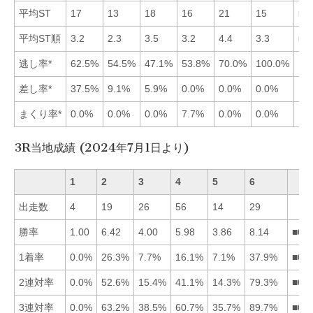
平均ST
17
13
18
16
21
15
■2
平均ST順
3.2
2.3
3.5
3.2
4.4
3.3
■2
逃し率*
62.5%
54.5%
47.1%
53.8%
70.0%
100.0%
差し率*
37.5%
9.1%
5.9%
0.0%
0.0%
0.0%
まくり率*
0.0%
0.0%
0.0%
7.7%
0.0%
0.0%
3R当地成績 (2024年7月1日より)
1
2
3
4
5
6
出走数
4
19
26
56
14
29
勝率
1.00
6.42
4.00
5.98
3.86
8.14
■62
1着率
0.0%
26.3%
7.7%
16.1%
7.1%
37.9%
■62
2連対率
0.0%
52.6%
15.4%
41.1%
14.3%
79.3%
■62
3連対率
0.0%
63.2%
38.5%
60.7%
35.7%
89.7%
■62