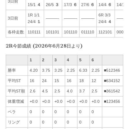
3日前
15/1
４
26/5
３
17/3
６
27/6
６
14/4
６
14/1
1R 1/1
6R 3/3
3日前
———-
———-
———-
———
24/4
１
24/4
４
各枠走数
110111
101101
101110
011110
112101
00012
2R今節成績 (2026年6月28日より)
1
2
3
4
5
6
勝率
4.20
3.75
3.25
2.25
6.33
2.25
■512346
平均ST
16
24
15
16
18
12
■634152
平均ST順
2.6
4.5
2.5
4.0
3.7
2.5
■361542
体重増減
+0.0
+0.0
+0.0
+0.0
+0.0
+0.0
■123456
ペラ
0
0
0
0
0
0
リング
0
0
0
0
0
0