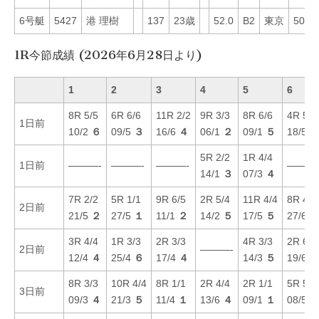
6号艇
5427
港 理樹
137
23歳
52.0
B2
東京
50
1R今節成績 (2026年6月28日より)
1
2
3
4
5
6
8R 5/5
6R 6/6
11R 2/2
9R 3/3
8R 6/6
4R 5/5
1日前
10/2
６
09/5
３
16/6
４
06/1
２
09/1
５
18/5
5R 2/2
1R 4/4
1日前
———-
———-
———-
———
14/1
３
07/3
４
7R 2/2
5R 1/1
9R 6/5
2R 5/4
11R 4/4
8R 4/5
2日前
21/5
２
27/5
１
11/1
２
14/2
５
17/5
５
27/6
3R 4/4
1R 3/3
2R 3/3
4R 3/3
2R 6/6
2日前
———-
12/4
４
25/4
６
17/4
４
14/3
５
19/6
8R 3/3
10R 4/4
8R 1/1
2R 4/4
2R 1/1
5R 5/5
3日前
09/3
４
21/3
５
11/4
１
13/6
４
09/1
１
08/5