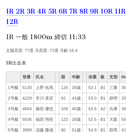
1R
2R
3R
4R
5R
6R
7R
8R
9R
10R
11R
12R
1R 一般 1800m 締切 11:33
太陽高度: 77度 月高度:-72度 月齢:16.4
1R出走表
登番
氏名
期
年齢
体重
級
支部
Mo
1号艇
5130
上野 拓馬
126
28歳
53.1
B1
三重
35
2号艇
4229
市川 美宏
92
43歳
53.0
B1
静岡
20
3号艇
4654
篠田 優也
108
40歳
53.6
A2
兵庫
38
4号艇
5036
福田 翔吾
122
28歳
52.5
B1
大阪
55
5号艇
3889
須藤 隆雄
80
51歳
54.9
B1
群馬
41