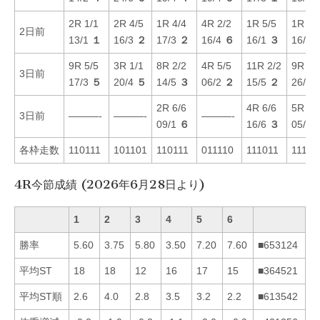
2R 1/1
2R 4/5
1R 4/4
4R 2/2
1R 5/5
1R 6/
2日前
13/1
１
16/3
２
17/3
２
16/4
６
16/1
３
16/1
9R 5/5
3R 1/1
8R 2/2
4R 5/5
11R 2/2
9R 2/
3日前
17/3
５
20/4
５
14/5
３
06/2
２
15/5
２
26/6
2R 6/6
4R 6/6
5R 3/
3日前
———-
———-
———-
09/1
６
16/6
３
05/2
各枠走数
110111
101101
110111
011110
111011
11101
4R今節成績 (2026年6月28日より)
1
2
3
4
5
6
勝率
5.60
3.75
5.80
3.50
7.20
7.60
■653124
平均ST
18
18
12
16
17
15
■364521
平均ST順
2.6
4.0
2.8
3.5
3.2
2.2
■613542