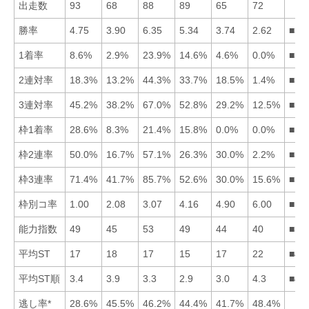
出走数
93
68
88
89
65
72
勝率
4.75
3.90
6.35
5.34
3.74
2.62
■34
1着率
8.6%
2.9%
23.9%
14.6%
4.6%
0.0%
■34
2連対率
18.3%
13.2%
44.3%
33.7%
18.5%
1.4%
■34
3連対率
45.2%
38.2%
67.0%
52.8%
29.2%
12.5%
■34
枠1着率
28.6%
8.3%
21.4%
15.8%
0.0%
0.0%
■13
枠2連率
50.0%
16.7%
57.1%
26.3%
30.0%
2.2%
■31
枠3連率
71.4%
41.7%
85.7%
52.6%
30.0%
15.6%
■31
枠別コ率
1.00
2.08
3.07
4.16
4.90
6.00
■12
能力指数
49
45
53
49
44
40
■34
平均ST
17
18
17
15
17
22
■43
平均ST順
3.4
3.9
3.3
2.9
3.0
4.3
■45
逃し率*
28.6%
45.5%
46.2%
44.4%
41.7%
48.4%