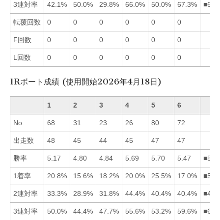
3連対率
42.1%
50.0%
29.8%
66.0%
50.0%
67.3%
■642
転覆回数
0
0
0
0
0
0
F回数
0
0
0
0
0
0
L回数
0
0
0
0
0
0
1Rボート成績 (使用開始2026年4月18日)
1
2
3
4
5
6
No.
68
31
23
26
80
72
出走数
48
45
44
45
47
47
勝率
5.17
4.80
4.84
5.69
5.70
5.47
■546
1着率
20.8%
15.6%
18.2%
20.0%
25.5%
17.0%
■514
2連対率
33.3%
28.9%
31.8%
44.4%
40.4%
40.4%
■456
3連対率
50.0%
44.4%
47.7%
55.6%
53.2%
59.6%
■645