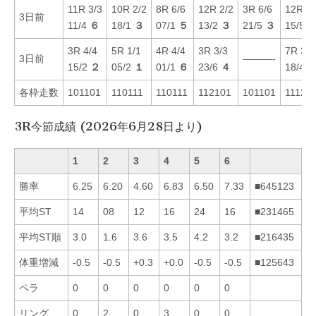
11R 3/3
10R 2/2
8R 6/6
12R 2/2
3R 6/6
12R 4/
3日前
11/4
６
18/1
３
07/1
５
13/2
３
21/5
３
15/5
3R 4/4
5R 1/1
4R 4/4
3R 3/3
7R 3/3
3日前
———-
15/2
２
05/2
１
01/1
６
23/6
４
18/4
各枠走数
101101
110111
110111
112101
101101
11121
3R今節成績 (2026年6月28日より)
1
2
3
4
5
6
勝率
6.25
6.20
4.60
6.83
6.50
7.33
■645123
平均ST
14
08
12
16
24
16
■231465
平均ST順
3.0
1.6
3.6
3.5
4.2
3.2
■216435
体重増減
-0.5
-0.5
+0.3
+0.0
-0.5
-0.5
■125643
ペラ
0
0
0
0
0
0
リング
0
2
0
3
0
0