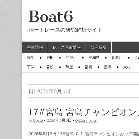
Boat6
ボートレースの研究解析サイト
Skip to content
事前情報
レース直前情報
研究解析
Main menu
桐生
戸田
江戸川
平和島
多摩川
浜
Sub menu
下関
若松
芦屋
福岡
唐津
大村
日: 2026年6月5日
17#宮島 宮島チャンピオ
by
Boat6
•
2026年6月5日
•
0 Comments
2026年6月6日 17#宮島 Ｇ１ 宮島チャンピオンカップ