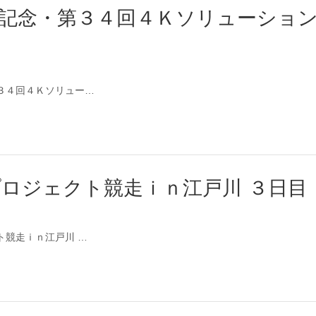
設記念・第３４回４Ｋソリューショ
・第３４回４Ｋソリュー…
プロジェクト競走ｉｎ江戸川 ３日目
クト競走ｉｎ江戸川 …