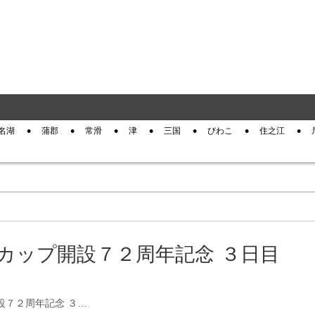
名湖
蒲郡
常滑
津
三国
びわこ
住之江
ンカップ開設７２周年記念 ３日目
開設７２周年記念 ３…