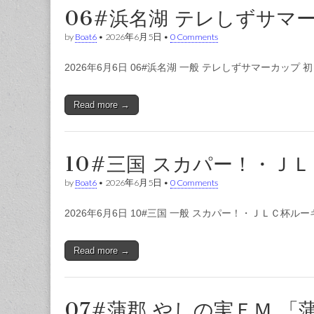
06#浜名湖 テレしずサマ
by
Boat6
•
2026年6月5日
•
0 Comments
2026年6月6日 06#浜名湖 一般 テレしずサマーカップ 初日
Read more →
10#三国 スカパー！・Ｊ
by
Boat6
•
2026年6月5日
•
0 Comments
2026年6月6日 10#三国 一般 スカパー！・ＪＬＣ杯
Read more →
07#蒲郡 やしの実ＦＭ 「