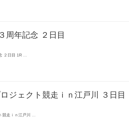
３周年記念 ２日目
 ２日目 1R …
プロジェクト競走ｉｎ江戸川 ３日目
クト競走ｉｎ江戸川 …