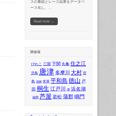
スの番組とレース結果をデータベ
ース化し、…
Read more →
開催場
住之江
下関
三国
丸亀
びわこ
唐津
大村
多摩川
児島
宮
徳山
平和島
戸
島
常滑
尼崎
桐生
江戸川
浜名湖
田
津
芦屋
蒲郡
鳴門
若松
福岡