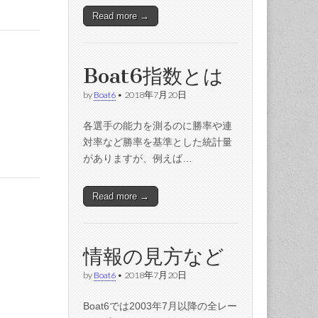
Read more →
Boat6指数とは
by
Boat6
•
2018年7月20日
各選手の能力を測るのに勝率や連
対率など勝率を基準とした統計量
がありますが、例えば…
Read more →
情報の見方など
by
Boat6
•
2018年7月20日
Boat6では2003年7月以降の全レー