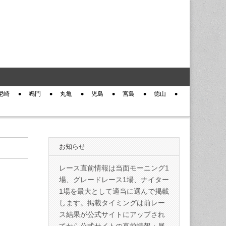
尼崎
鳴門
丸亀
児島
宮島
徳山
お知らせ
レース直前情報は当面モーニング1
場、グレードレース1場、ナイター
1場を最大として適当に選んで掲載
します。掲載タイミングは前レー
ス結果が公式サイトにアップされ