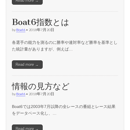
Read more →
Boat6指数とは
by
Boat6
•
2018年7月20日
各選手の能力を測るのに勝率や連対率など勝率を基準とし
た統計量がありますが、例えば…
Read more →
情報の見方など
by
Boat6
•
2018年7月20日
Boat6では2003年7月以降の全レースの番組とレース結果
をデータベース化し、…
Read more →