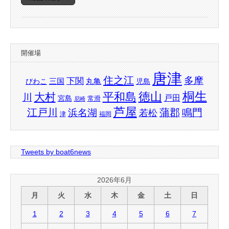
開催場
唐津
住之江
多摩
下関
三国
丸亀
びわこ
児島
桐生
徳山
平和島
大村
川
戸田
宮島
常滑
尼崎
芦屋
江戸川
蒲郡
鳴門
浜名湖
若松
津
福岡
Tweets by boat6news
2026年6月
月
火
水
木
金
土
日
1
2
3
4
5
6
7