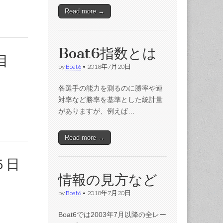
Read more →
Boat6指数とは
目
by
Boat6
•
2018年7月20日
各選手の能力を測るのに勝率や連
対率など勝率を基準とした統計量
がありますが、例えば…
Read more →
５日
情報の見方など
by
Boat6
•
2018年7月20日
Boat6では2003年7月以降の全レー