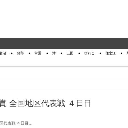
名湖
蒲郡
常滑
津
三国
びわこ
住之江
賞 全国地区代表戦 ４日目
地区代表戦 ４日目…