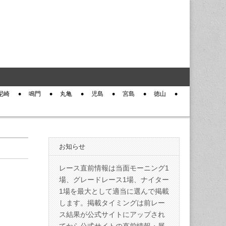
尼崎
鳴門
丸亀
児島
宮島
徳山
お知らせ
レース直前情報は当面モーニング1
場、グレードレース1場、ナイター
1場を最大として適当に選んで掲載
します。掲載タイミングは前レー
ス結果が公式サイトにアップされ