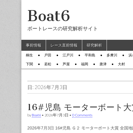
Boat6
ボートレースの研究解析サイト
Skip to content
事前情報
レース直前情報
研究解析
Main menu
桐生
戸田
江戸川
平和島
多摩川
浜
Sub menu
下関
若松
芦屋
福岡
唐津
大村
日: 2026年7月3日
16#児島 モーターボート大
by
Boat6
•
2026年7月3日
•
0 Comments
2026年7月3日 16#児島 Ｇ２ モーターボート大賞 全国