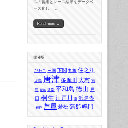
スの番組とレース結果をデータベ
ース化し、…
Read more →
開催場
住之江
下関
三国
丸亀
びわこ
唐津
大村
多摩川
児島
宮
徳山
平和島
戸
島
常滑
尼崎
桐生
江戸川
浜名湖
田
津
芦屋
蒲郡
鳴門
若松
福岡