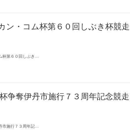
ッカン・コム杯第６０回しぶき杯競走
・コム杯第６０回しぶき…
ン杯争奪伊丹市施行７３周年記念競走
奪伊丹市施行７３周年記…