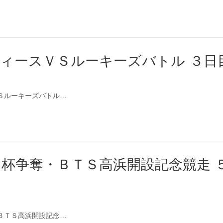
ディースＶＳルーキーズバトル ３日
スＶＳルーキーズバトル…
ツ杯争奪・ＢＴＳ高浜開設記念競走 
奪・ＢＴＳ高浜開設記念…